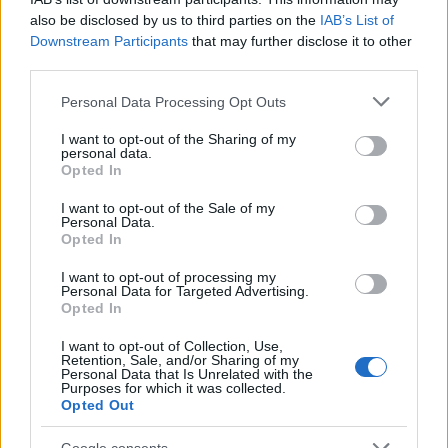
Kompozycja podkreśla świeże, kolorowe i zdrowe
also be disclosed by us to third parties on the
IAB’s List of
składniki, starannie ułożone warstwami wewnątrz
Downstream Participants
that may further disclose it to other
chrupiących, zielonych liści sałaty, które pełnią
third parties.
funkcję naturalnych tortilli. Zdjęcie jest jasno
Please note that this website/app uses one or more Google
Personal Data Processing Opt Outs
oświetlone delikatnym, naturalnym światłem, które
services and may gather and store information including but
podkreśla świeżość i wyrazistą teksturę każdego
not limited to your visit or usage behaviour. You may click to
I want to opt-out of the Sharing of my
składnika, zachowując jednocześnie czystą i
personal data.
grant or deny consent to Google and its third-party tags to
Opted In
nowoczesną estetykę kulinarną. Niewielka głębia
use your data for below specified purposes in below Google
ostrości tworzy elegancki, profesjonalny efekt
consent section.
I want to opt-out of the Sale of my
fotografii kulinarnej, utrzymując ostrość przednich
Personal Data.
tortilli i delikatnie rozmywając elementy tła.
Opted In
Sałatkowe wrapy ułożone są ukośnie na drewnianej
I want to opt-out of processing my
Personal Data for Targeted Advertising.
desce, tworząc dynamiczną kompozycję, która
Opted In
naturalnie przyciąga wzrok widza z pierwszego
planu na drugi. Każdy wrap jest hojnie wypełniony
I want to opt-out of Collection, Use,
Retention, Sale, and/or Sharing of my
wyrazistą kombinacją zdrowych składników.
Personal Data that Is Unrelated with the
Nadzienie obejmuje złocistobrązowe, przyprawione
Purposes for which it was collected.
Opted Out
okruszki tofu z lekko chrupiącą skórką, drobno
poszatkowaną czerwoną kapustę, cienkie paski
Google consents