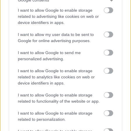
marchewki, pokrojoną w kostkę czerwoną paprykę,
kawałki kremowego awokado, pokrojoną dymkę i
I want to allow Google to enable storage
posypane nasiona sezamu. Różnorodność kolorów
related to advertising like cookies on web or
tworzy uderzający kontrast z intensywnie zielonymi
device identifiers in apps.
liśćmi sałaty, podkreślając świeżość i walory
odżywcze.
I want to allow my user data to be sent to
Google for online advertising purposes.
Sama sałata wydaje się chrupiąca i nawodniona, z
widoczną teksturą i delikatnymi fałdami, które
I want to allow Google to send me
naturalnie otulają nadzienie. Jasnozielony kolor liści
personalized advertising.
przyczynia się do ogólnego, zdrowego i
orzeźwiającego efektu wizualnego zdjęcia.
I want to allow Google to enable storage
Nadzienia są umiejętnie ułożone warstwami, aby
related to analytics like cookies on web or
zapewnić wizualną głębię i obfitość, dzięki czemu
device identifiers in apps.
tortille wyglądają sycąco, a jednocześnie są lekkie i
I want to allow Google to enable storage
pożywne. Drobne detale, takie jak nasiona sezamu,
related to functionality of the website or app.
posiekane zioła i błyszczące powierzchnie warzyw,
dodają scenie realizmu i bogactwa wrażeń
I want to allow Google to enable storage
dotykowych.
related to personalization.
W tle, lekko rozmyta, stoi mała miseczka kremowego