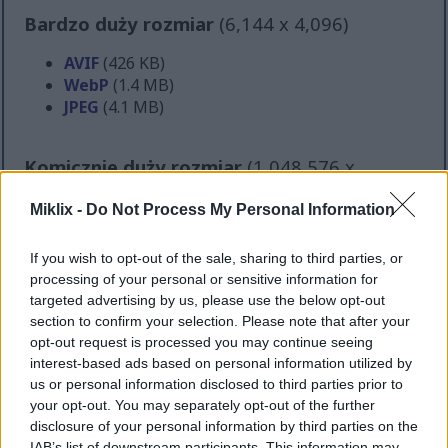
Bardzo duży rozmiar
(6,144 x 4,096)
AVIF
(426 KB)
WebP
(1.4 MB)
JPEG
(4.1 MB)
Komicznie duży rozmiar
(1,048,576 x
699,051)
Miklix -
Do Not Process My Personal Information
Wciąż wgrywam... ;-)
If you wish to opt-out of the sale, sharing to third parties, or
processing of your personal or sensitive information for
Opis obrazu
targeted advertising by us, please use the below opt-out
section to confirm your selection. Please note that after your
opt-out request is processed you may continue seeing
To zdjęcie krajobrazu kulinarnego w wysokiej
interest-based ads based on personal information utilized by
rozdzielczości prezentuje zachęcającą aranżację
us or personal information disclosed to third parties prior to
kreatywnych tortilli z sałaty, umieszczonych na
your opt-out. You may separately opt-out of the further
rustykalnej drewnianej desce do serwowania,
disclosure of your personal information by third parties on the
ustawionej na gładkim, chłodnym blacie stołu.
IAB’s list of downstream participants. This information may