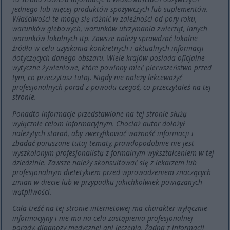
jednego lub więcej produktów spożywczych lub suplementów.
Właściwości te mogą się różnić w zależności od pory roku,
warunków glebowych, warunków utrzymania zwierząt, innych
warunków lokalnych itp. Zawsze należy sprawdzać lokalne
źródła w celu uzyskania konkretnych i aktualnych informacji
dotyczących danego obszaru. Wiele krajów posiada oficjalne
wytyczne żywieniowe, które powinny mieć pierwszeństwo przed
tym, co przeczytasz tutaj. Nigdy nie należy lekceważyć
profesjonalnych porad z powodu czegoś, co przeczytałeś na tej
stronie.
Ponadto informacje przedstawione na tej stronie służą
wyłącznie celom informacyjnym. Chociaż autor dołożył
należytych starań, aby zweryfikować ważność informacji i
zbadać poruszane tutaj tematy, prawdopodobnie nie jest
wyszkolonym profesjonalistą z formalnym wykształceniem w tej
dziedzinie. Zawsze należy skonsultować się z lekarzem lub
profesjonalnym dietetykiem przed wprowadzeniem znaczących
zmian w diecie lub w przypadku jakichkolwiek powiązanych
wątpliwości.
Cała treść na tej stronie internetowej ma charakter wyłącznie
informacyjny i nie ma na celu zastąpienia profesjonalnej
porady, diagnozy medycznej ani leczenia. Żadna z informacji