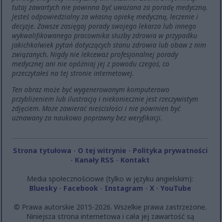
tutaj zawartych nie powinna być uważana za poradę medyczną.
Jesteś odpowiedzialny za własną opiekę medyczną, leczenie i
decyzje. Zawsze zasięgaj porady swojego lekarza lub innego
wykwalifikowanego pracownika służby zdrowia w przypadku
jakichkolwiek pytań dotyczących stanu zdrowia lub obaw z nim
związanych. Nigdy nie lekceważ profesjonalnej porady
medycznej ani nie opóźniaj jej z powodu czegoś, co
przeczytałeś na tej stronie internetowej.
Ten obraz może być wygenerowanym komputerowo
przybliżeniem lub ilustracją i niekoniecznie jest rzeczywistym
zdjęciem. Może zawierać nieścisłości i nie powinien być
uznawany za naukowo poprawny bez weryfikacji.
Strona tytułowa
-
O tej witrynie
-
Polityka prywatności
-
Kanały RSS
-
Kontakt
Media społecznościowe (tylko w języku angielskim):
Bluesky
-
Facebook
-
Instagram
-
X
-
YouTube
© Prawa autorskie 2015-2026. Wszelkie prawa zastrzeżone.
Niniejsza strona internetowa i cała jej zawartość są