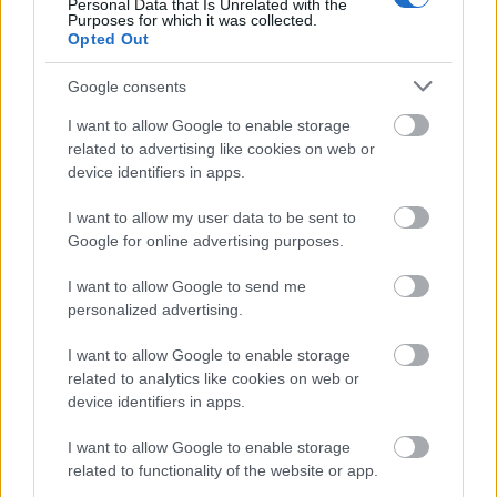
Personal Data that Is Unrelated with the
dengan kombinasi bahan-bahan sehat yang
Purposes for which it was collected.
Opted Out
berlimpah. Isiannya meliputi remah tahu berbumbu
berwarna cokelat keemasan dengan bagian luar
Google consents
yang sedikit renyah, kol ungu yang diiris halus,
potongan wortel tipis, paprika merah potong dadu,
I want to allow Google to enable storage
potongan alpukat lembut, irisan daun bawang, dan
related to advertising like cookies on web or
taburan biji wijen. Variasi warna menciptakan
device identifiers in apps.
kontras yang mencolok terhadap daun selada hijau
yang cerah, menekankan kesegaran dan daya tarik
I want to allow my user data to be sent to
nutrisinya.
Google for online advertising purposes.
Selada itu sendiri tampak renyah dan segar, dengan
I want to allow Google to send me
tekstur yang terlihat dan lipatan lembut yang
personalized advertising.
membungkus isian secara alami. Warna hijau cerah
daunnya berkontribusi pada keseluruhan kesan
I want to allow Google to enable storage
visual yang sehat dan menyegarkan pada gambar.
related to analytics like cookies on web or
Isiannya ditata berlapis-lapis dengan artistik untuk
device identifiers in apps.
memberikan kedalaman visual dan kelimpahan,
I want to allow Google to enable storage
membuat bungkusannya tampak mengenyangkan
related to functionality of the website or app.
namun tetap ringan dan bergizi. Detail kecil seperti