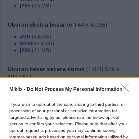
JPEG
(2.5 MB)
Ukuran ekstra besar
(6,144 x 4,096)
AVIF
(426 KB)
WebP
(1.4 MB)
JPEG
(4.1 MB)
Ukuran besar secara komik
(1,048,576 x
699,051)
Masih mengunggah... ;-)
Miklix -
Do Not Process My Personal Information
If you wish to opt-out of the sale, sharing to third parties, or
Deskripsi gambar
processing of your personal or sensitive information for
targeted advertising by us, please use the below opt-out
section to confirm your selection. Please note that after your
Foto makanan lanskap beresolusi tinggi ini
opt-out request is processed you may continue seeing
menampilkan susunan menarik dari bungkus
interest-based ads based on personal information utilized by