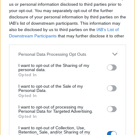
selada kreatif yang disajikan di atas papan saji kayu
us or personal information disclosed to third parties prior to
pedesaan yang diletakkan di atas meja dengan
your opt-out. You may separately opt-out of the further
permukaan halus dan warna dingin. Komposisi ini
disclosure of your personal information by third parties on the
menyoroti bahan-bahan segar, berwarna-warni, dan
IAB’s list of downstream participants. This information may
sehat yang ditata dengan cermat di dalam daun
also be disclosed by us to third parties on the
IAB’s List of
selada hijau renyah yang berfungsi sebagai
Downstream Participants
that may further disclose it to other
pembungkus alami. Gambar ini diterangi dengan
third parties.
pencahayaan alami yang lembut yang
Please note that this website/app uses one or more Google
Personal Data Processing Opt Outs
meningkatkan kesegaran dan tekstur yang hidup
services and may gather and store information including but
dari setiap bahan sambil mempertahankan estetika
not limited to your visit or usage behaviour. You may click to
I want to opt-out of the Sharing of my
kuliner yang bersih dan modern. Kedalaman bidang
personal data.
grant or deny consent to Google and its third-party tags to
Opted In
yang dangkal menciptakan tampilan fotografi
use your data for below specified purposes in below Google
makanan profesional yang elegan, menjaga
consent section.
I want to opt-out of the Sale of my
bungkus di bagian depan tetap fokus tajam
Personal Data.
sementara elemen latar belakang dikaburkan
Opted In
secara lembut.
I want to opt-out of processing my
Personal Data for Targeted Advertising.
Gulungan selada disusun secara diagonal di atas
Opted In
papan kayu, menciptakan komposisi visual dinamis
yang secara alami menarik perhatian pemirsa dari
I want to opt-out of Collection, Use,
Retention, Sale, and/or Sharing of my
latar depan ke latar belakang. Setiap gulungan diisi