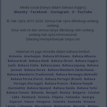
Media sosial (hanya dalam bahasa Inggris):
Bluesky
-
Facebook
-
Instagram
-
X
-
YouTube
© Hak Cipta 2015-2026. Semua hak cipta dilindungi undang-
undang.
Situs web ini dan semua isinya dilindungi oleh undang-
undang hak cipta internasional.
Dilarang memperbanyak tanpa izin.
Halaman ini juga tersedia dalam bahasa berikut:
Armenia
-
Azerbaijan
-
Bahasa Afrikaans
-
Bahasa Albania
-
Bahasa Arab
-
Bahasa Hindi
-
Bahasa Ibrani
-
Bahasa Inggris
(asli)
-
Bahasa Italia
-
Bahasa Jawa
-
Bahasa Jepang
-
Bahasa
Jerman
-
Bahasa Korea
-
Bahasa Mandarin (Sederhana)
-
Bahasa Mandarin (Tradisional)
-
Bahasa Norwegia (Bokmål)
-
Bahasa Persia (Farsi)
-
Bahasa Portugis (Brasil)
-
Bahasa
Portugis (Portugal)
-
Bahasa Prancis
-
Bahasa Punjab
(Gurmukhi)
-
Bahasa Spanyol
-
Bahasa Sunda
-
Bahasa Turki
-
Bahasa Yunani
-
Belanda
-
Bengali
-
Bosnia
-
Bulgaria
-
Catalan
-
Ceko
-
Denmark
-
Estonia
-
Filipina
-
Finlandia
-
Georgia
-
Gujarati
-
Hausa
-
Hongaria
-
Islandia
-
Kannada
-
Kroasia
-
Latvia
-
Lithuania
-
Macedonia
-
Malayalam
-
Marathi
-
Melayu
-