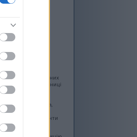
у композицію креативних
еній на гладкій стільниці
тельно розкладені
 Зображення яскраво
 кожного інгредієнта,
 створює елегантний
яко розмиваючи елементи
ьно динамічну композицію,