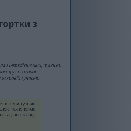
гортки з
тими інгредієнтами, такими
монструє поживні
яскравій сучасній
бити її доступною
алою технологією,
альну англійську