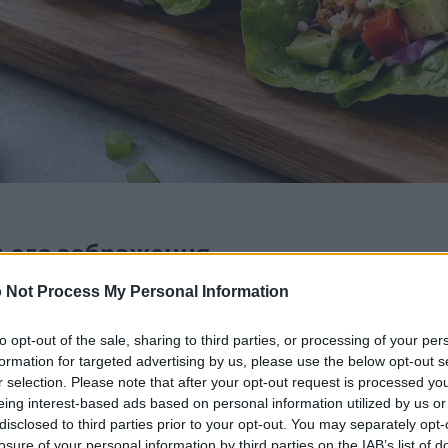
цього зображення
 Not Process My Personal Information
для завантаження нижче, менш стиснуті і мають вищу р
 зображення, вбудовані в статті та сторінки цього веб-с
to opt-out of the sale, sharing to third parties, or processing of your per
 зменшення споживання пропускної здатності.
formation for targeted advertising by us, please use the below opt-out s
r selection. Please note that after your opt-out request is processed y
eing interest-based ads based on personal information utilized by us or
6 x 1,024)
disclosed to third parties prior to your opt-out. You may separately opt-
losure of your personal information by third parties on the IAB’s list of