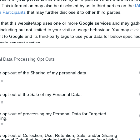
. This information may also be disclosed by us to third parties on the
IA
Participants
that may further disclose it to other third parties.
 that this website/app uses one or more Google services and may gath
including but not limited to your visit or usage behaviour. You may click 
x 2,048)
 to Google and its third-party tags to use your data for below specifi
ogle consent section.
l Data Processing Opt Outs
o opt-out of the Sharing of my personal data.
(4,608 x 3,072)
In
o opt-out of the Sale of my Personal Data.
In
to opt-out of processing my Personal Data for Targeted
ing.
 розмір
(6,144 x 4,096)
In
o opt-out of Collection, Use, Retention, Sale, and/or Sharing
ersonal Data that Is Unrelated with the Purposes for which it