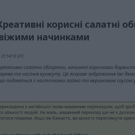
реативні корисні салатні об
свіжими начинками
 21:14:13 UTC
а креативні салатні обгортки, начинені корисними барвис
морква та насіння кунжуту. Це яскраве зображення їжі де
 що подаються з часточками лайма та вершковим соусом у 
перекладена з англійської мови машинним перекладом, щоб зро
ої кількості людей. На жаль, машинний переклад ще не є доскон
ятися помилки. Якщо ви бажаєте, ви можете переглянути оригін