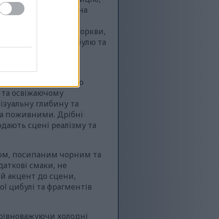
точка щедро наповнена
сто-коричневого
усту, тонкі смужки моркви,
нарізану зелену цибулю та
т з яскраво-зеленим
адками, які природно
 та освіжаючому
ізуальну глибину та
та поживними. Дрібні
одають сцені реалізму та
сом, посипаним чорним та
аткові смаки, не
ий акцент до сцени,
ї цибулі та фрагментів
врівноважуючи холодні