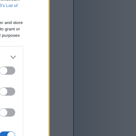
B’s List of
er and store
to grant or
ed purposes