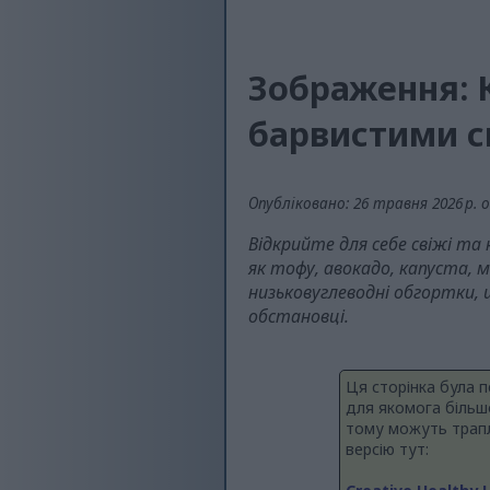
Зображення: К
барвистими 
Опубліковано: 26 травня 2026 р. о
Відкрийте для себе свіжі т
як тофу, авокадо, капуста, 
низьковуглеводні обгортки,
обстановці.
Ця сторінка була 
для якомога більш
тому можуть трапл
версію тут: