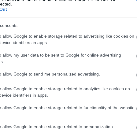
lected.
Out
consents
ір
(1,048,576 x 699,051)
o allow Google to enable storage related to advertising like cookies on
;-)
evice identifiers in apps.
o allow my user data to be sent to Google for online advertising
я
s.
to allow Google to send me personalized advertising.
і високої роздільної здатності демонструє приваблив
 на сільській дерев'яній сервірувальній дошці, розміщ
o allow Google to enable storage related to analytics like cookies on
 підкреслює свіжі, барвисті та корисні інгредієнти, ре
evice identifiers in apps.
го листя салату, яке слугує натуральними обгортками.
 світлом, яке підкреслює свіжість та яскраві текстури
o allow Google to enable storage related to functionality of the website
та сучасну кулінарну естетику. Мала глибина різкості
афії їжі, зберігаючи чіткість передніх обгорток та м'
o allow Google to enable storage related to personalization.
і по діагоналі на дерев'яній дошці, створюючи візуал