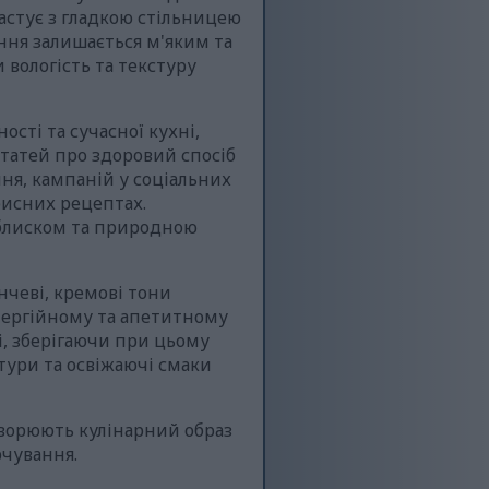
астує з гладкою стільницею
ння залишається м'яким та
вологість та текстуру
ості та сучасної кухні,
статей про здоровий спосіб
ння, кампаній у соціальних
рисних рецептах.
 блиском та природною
анчеві, кремові тони
енергійному та апетитному
і, зберігаючи при цьому
тури та освіжаючі смаки
творюють кулінарний образ
рчування.