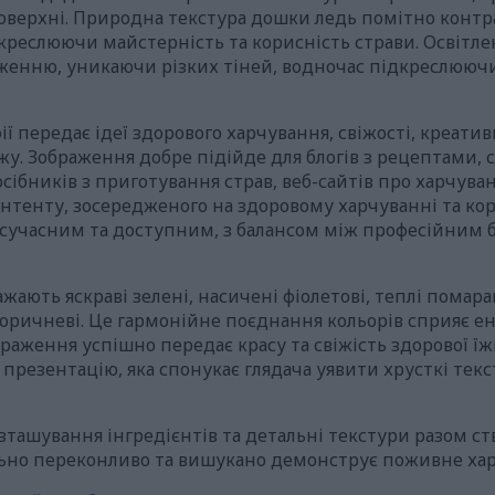
оверхні. Природна текстура дошки ледь помітно контр
креслюючи майстерність та корисність страви. Освітле
женню, уникаючи різких тіней, водночас підкреслюючи 
ї передає ідеї здорового харчування, свіжості, креативн
жу. Зображення добре підійде для блогів з рецептами, 
сібників з приготування страв, веб-сайтів про харчува
нтенту, зосередженого на здоровому харчуванні та ко
є сучасним та доступним, з балансом між професійним
ажають яскраві зелені, насичені фіолетові, теплі помар
коричневі. Це гармонійне поєднання кольорів сприяє 
раження успішно передає красу та свіжість здорової їж
презентацію, яка спонукає глядача уявити хрусткі текс
озташування інгредієнтів та детальні текстури разом с
льно переконливо та вишукано демонструє поживне ха