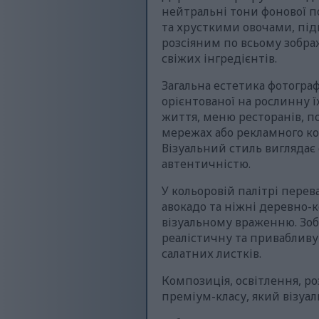
нейтральні тони фонової п
та хрусткими овочами, під
розсіяним по всьому зобра
свіжих інгредієнтів.
Загальна естетика фотографі
орієнтованої на рослинну ї
життя, меню ресторанів, по
мережах або рекламного ко
Візуальний стиль вигляда
автентичністю.
У кольоровій палітрі перев
авокадо та ніжні деревно-
візуальному враженню. Зоб
реалістичну та привабливу 
салатних листків.
Композиція, освітлення, р
преміум-класу, який візуа