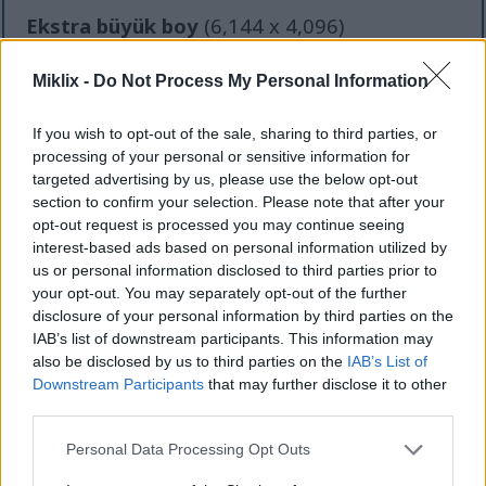
Ekstra büyük boy
(6,144 x 4,096)
AVIF
(426 KB)
Miklix -
Do Not Process My Personal Information
WebP
(1.4 MB)
JPEG
(4.1 MB)
If you wish to opt-out of the sale, sharing to third parties, or
processing of your personal or sensitive information for
Komik derecede büyük boyut
(1,048,576 x
targeted advertising by us, please use the below opt-out
section to confirm your selection. Please note that after your
699,051)
opt-out request is processed you may continue seeing
interest-based ads based on personal information utilized by
Hala yüklüyorum... ;-)
us or personal information disclosed to third parties prior to
your opt-out. You may separately opt-out of the further
disclosure of your personal information by third parties on the
Resim açıklaması
IAB’s list of downstream participants. This information may
also be disclosed by us to third parties on the
IAB’s List of
Downstream Participants
that may further disclose it to other
Bu yüksek çözünürlüklü manzara fotoğrafı,
third parties.
pürüzsüz, serin tonlu bir masa üzerinde yer alan
rustik ahşap servis tahtasında sunulan, yaratıcı
Please note that this website/app uses one or more Google
Personal Data Processing Opt Outs
marul sarmalarının davetkar bir düzenlemesini
services and may gather and store information including but
sergiliyor. Kompozisyon, doğal sarmalar görevi