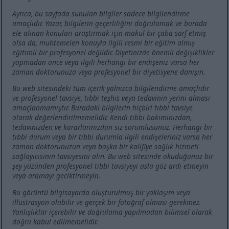
Ayrıca, bu sayfada sunulan bilgiler sadece bilgilendirme
amaçlıdır. Yazar, bilgilerin geçerliliğini doğrulamak ve burada
ele alınan konuları araştırmak için makul bir çaba sarf etmiş
olsa da, muhtemelen konuyla ilgili resmi bir eğitim almış
eğitimli bir profesyonel değildir. Diyetinizde önemli değişiklikler
yapmadan önce veya ilgili herhangi bir endişeniz varsa her
zaman doktorunuza veya profesyonel bir diyetisyene danışın.
Bu web sitesindeki tüm içerik yalnızca bilgilendirme amaçlıdır
ve profesyonel tavsiye, tıbbi teşhis veya tedavinin yerini alması
amaçlanmamıştır. Buradaki bilgilerin hiçbiri tıbbi tavsiye
olarak değerlendirilmemelidir. Kendi tıbbi bakımınızdan,
tedavinizden ve kararlarınızdan siz sorumlusunuz. Herhangi bir
tıbbi durum veya bir tıbbi durumla ilgili endişeleriniz varsa her
zaman doktorunuzun veya başka bir kalifiye sağlık hizmeti
sağlayıcısının tavsiyesini alın. Bu web sitesinde okuduğunuz bir
şey yüzünden profesyonel tıbbi tavsiyeyi asla göz ardı etmeyin
veya aramayı geciktirmeyin.
Bu görüntü bilgisayarda oluşturulmuş bir yaklaşım veya
illüstrasyon olabilir ve gerçek bir fotoğraf olması gerekmez.
Yanlışlıklar içerebilir ve doğrulama yapılmadan bilimsel olarak
doğru kabul edilmemelidir.