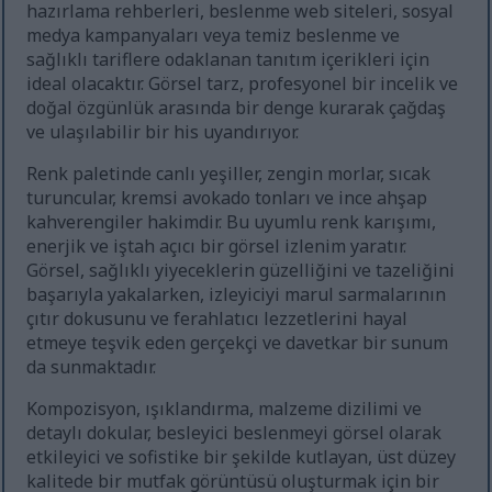
hazırlama rehberleri, beslenme web siteleri, sosyal
medya kampanyaları veya temiz beslenme ve
sağlıklı tariflere odaklanan tanıtım içerikleri için
ideal olacaktır. Görsel tarz, profesyonel bir incelik ve
doğal özgünlük arasında bir denge kurarak çağdaş
ve ulaşılabilir bir his uyandırıyor.
Renk paletinde canlı yeşiller, zengin morlar, sıcak
turuncular, kremsi avokado tonları ve ince ahşap
kahverengiler hakimdir. Bu uyumlu renk karışımı,
enerjik ve iştah açıcı bir görsel izlenim yaratır.
Görsel, sağlıklı yiyeceklerin güzelliğini ve tazeliğini
başarıyla yakalarken, izleyiciyi marul sarmalarının
çıtır dokusunu ve ferahlatıcı lezzetlerini hayal
etmeye teşvik eden gerçekçi ve davetkar bir sunum
da sunmaktadır.
Kompozisyon, ışıklandırma, malzeme dizilimi ve
detaylı dokular, besleyici beslenmeyi görsel olarak
etkileyici ve sofistike bir şekilde kutlayan, üst düzey
kalitede bir mutfak görüntüsü oluşturmak için bir