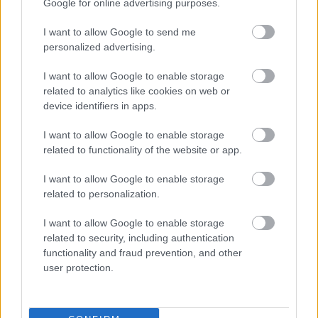
biber, kremalı avokado parçaları, dilimlenmiş yeşil
Google for online advertising purposes.
soğan ve serpiştirilmiş susam tohumları bulunur.
I want to allow Google to send me
Renk çeşitliliği, canlı yeşil marul yapraklarına karşı
personalized advertising.
çarpıcı bir kontrast oluşturarak tazeliği ve
besleyiciliği vurgular.
I want to allow Google to enable storage
related to analytics like cookies on web or
Marul yaprakları gevrek ve sulu görünüyor, dokusu
device identifiers in apps.
belirgin ve iç malzemeleri doğal bir şekilde saran
yumuşak kıvrımlara sahip. Yaprakların parlak yeşil
I want to allow Google to enable storage
rengi, görüntünün genel sağlıklı ve ferahlatıcı
related to functionality of the website or app.
görsel tonuna katkıda bulunuyor. İç malzemeler,
görsel derinlik ve bolluk sağlamak için ustaca
I want to allow Google to enable storage
katmanlandırılmış, böylece dürümler doyurucu,
related to personalization.
hafif ve besleyici görünüyor. Susam, kıyılmış otlar ve
parlak sebze yüzeyleri gibi küçük detaylar, sahneye
I want to allow Google to enable storage
gerçekçilik ve dokunsal zenginlik katıyor.
related to security, including authentication
functionality and fraud prevention, and other
Arka planda, hafifçe bulanık bir şekilde, siyah ve
user protection.
beyaz susam taneleriyle süslenmiş küçük bir kase
kremalı sos duruyor. Sos, ek bir sıcak renk unsuru
katıyor ve ana konudan dikkat dağıtmadan