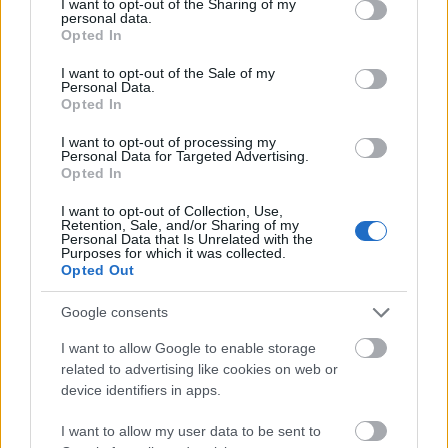
not limited to your visit or usage behaviour. You may click to
I want to opt-out of the Sharing of my
gören gevrek yeşil marul yapraklarının içine özenle
personal data.
grant or deny consent to Google and its third-party tags to
Opted In
yerleştirilmiş taze, renkli ve sağlıklı malzemeleri
use your data for below specified purposes in below Google
vurguluyor. Görüntü, her bir malzemenin tazeliğini
consent section.
I want to opt-out of the Sale of my
ve canlı dokularını artıran, aynı zamanda temiz ve
Personal Data.
Opted In
modern bir mutfak estetiğini koruyan yumuşak
doğal ışıkla aydınlatılmıştır. Sığ alan derinliği, ön
I want to opt-out of processing my
plandaki sarmaları net bir şekilde odakta tutarken
Personal Data for Targeted Advertising.
arka plandaki unsurları yumuşak bir şekilde
Opted In
bulanıklaştırarak zarif ve profesyonel bir yemek
I want to opt-out of Collection, Use,
fotoğrafçılığı görünümü yaratıyor.
Retention, Sale, and/or Sharing of my
Personal Data that Is Unrelated with the
Purposes for which it was collected.
Marul yapraklarından yapılan sarmalar, ahşap
Opted Out
tahtanın üzerine çapraz olarak dizilerek, izleyicinin
gözünü doğal olarak ön plandan arka plana çeken
Google consents
görsel olarak dinamik bir kompozisyon oluşturuyor.
Her bir sarma, sağlıklı malzemelerin canlı bir
I want to allow Google to enable storage
kombinasyonuyla cömertçe doldurulmuştur. İç
related to advertising like cookies on web or
malzemeler arasında hafif çıtır dış yüzeyli altın
device identifiers in apps.
kahverengi baharatlı tofu parçaları, ince kıyılmış
mor lahana, ince havuç şeritleri, doğranmış kırmızı
I want to allow my user data to be sent to