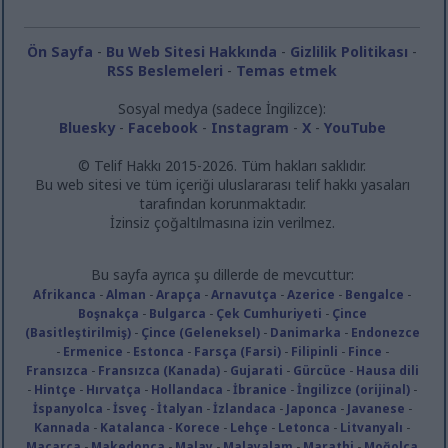
Ön Sayfa
-
Bu Web Sitesi Hakkında
-
Gizlilik Politikası
-
RSS Beslemeleri
-
Temas etmek
Sosyal medya (sadece İngilizce):
Bluesky
-
Facebook
-
Instagram
-
X
-
YouTube
© Telif Hakkı 2015-2026. Tüm hakları saklıdır.
Bu web sitesi ve tüm içeriği uluslararası telif hakkı yasaları
tarafından korunmaktadır.
İzinsiz çoğaltılmasına izin verilmez.
Bu sayfa ayrıca şu dillerde de mevcuttur:
Afrikanca
-
Alman
-
Arapça
-
Arnavutça
-
Azerice
-
Bengalce
-
Boşnakça
-
Bulgarca
-
Çek Cumhuriyeti
-
Çince
(Basitleştirilmiş)
-
Çince (Geleneksel)
-
Danimarka
-
Endonezce
-
Ermenice
-
Estonca
-
Farsça (Farsi)
-
Filipinli
-
Fince
-
Fransızca
-
Fransızca (Kanada)
-
Gujarati
-
Gürcüce
-
Hausa dili
-
Hintçe
-
Hırvatça
-
Hollandaca
-
İbranice
-
İngilizce (orijinal)
-
İspanyolca
-
İsveç
-
İtalyan
-
İzlandaca
-
Japonca
-
Javanese
-
Kannada
-
Katalanca
-
Korece
-
Lehçe
-
Letonca
-
Litvanyalı
-
Macarca
-
Makedonca
-
Malay
-
Malayalam
-
Marathi
-
Moğolca