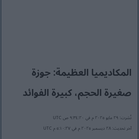
المكاديميا العظيمة: جوزة
صغيرة الحجم، كبيرة الفوائد
نُشرت: ٢٩ مايو ٢٠٢٥ م في ٩:٣٤:٢٠ ص UTC
آخر تحديث: ٢٨ ديسمبر ٢٠٢٥ م في ٥:١٠:٢٧ م UTC