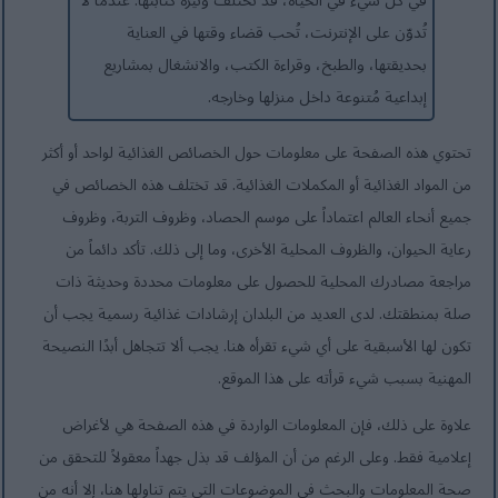
في كل شيء في الحياة، قد تختلف وتيرة كتابتها. عندما لا
تُدوّن على الإنترنت، تُحب قضاء وقتها في العناية
بحديقتها، والطبخ، وقراءة الكتب، والانشغال بمشاريع
إبداعية مُتنوعة داخل منزلها وخارجه.
تحتوي هذه الصفحة على معلومات حول الخصائص الغذائية لواحد أو أكثر
من المواد الغذائية أو المكملات الغذائية. قد تختلف هذه الخصائص في
جميع أنحاء العالم اعتماداً على موسم الحصاد، وظروف التربة، وظروف
رعاية الحيوان، والظروف المحلية الأخرى، وما إلى ذلك. تأكد دائماً من
مراجعة مصادرك المحلية للحصول على معلومات محددة وحديثة ذات
صلة بمنطقتك. لدى العديد من البلدان إرشادات غذائية رسمية يجب أن
تكون لها الأسبقية على أي شيء تقرأه هنا. يجب ألا تتجاهل أبدًا النصيحة
المهنية بسبب شيء قرأته على هذا الموقع.
علاوة على ذلك، فإن المعلومات الواردة في هذه الصفحة هي لأغراض
إعلامية فقط. وعلى الرغم من أن المؤلف قد بذل جهداً معقولاً للتحقق من
صحة المعلومات والبحث في الموضوعات التي يتم تناولها هنا، إلا أنه من