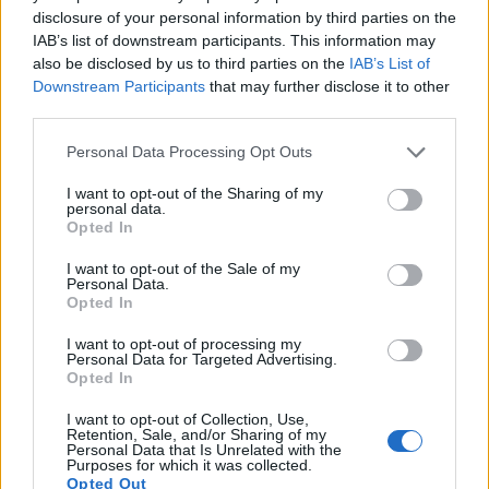
disclosure of your personal information by third parties on the
إنها مصدر جيد للألياف، مما يبطئ عملية الهضم
IAB’s list of downstream participants. This information may
also be disclosed by us to third parties on the
IAB’s List of
ويشعرك بالشبع.
Downstream Participants
that may further disclose it to other
يسهل إضافتها إلى العديد من الوجبات المختلفة.
third parties.
Please note that this website/app uses one or more Google
Personal Data Processing Opt Outs
يُساعد اختيار جوز المكاديميا على الشعور بالشبع ودعم أهدافك
services and may gather and store information including but
في إنقاص الوزن. إنها خطوة نحو نظام غذائي صحي.
not limited to your visit or usage behaviour. You may click to
I want to opt-out of the Sharing of my
personal data.
grant or deny consent to Google and its third-party tags to
Opted In
use your data for below specified purposes in below Google
consent section.
I want to opt-out of the Sale of my
تحسين صحة الأمعاء
Personal Data.
Opted In
I want to opt-out of processing my
Personal Data for Targeted Advertising.
تُعدّ مكسرات المكاديميا مفيدة لصحة الأمعاء، فهي غنية
Opted In
بالألياف المفيدة للجهاز الهضمي، إذ تُغذي هذه الألياف البكتيريا
I want to opt-out of Collection, Use,
Retention, Sale, and/or Sharing of my
النافعة في الأمعاء.
Personal Data that Is Unrelated with the
Purposes for which it was collected.
Opted Out