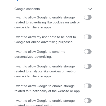
تساعد هذه الألياف أيضاً في إنتاج الأحماض الدهنية قصيرة
Google consents
السلسلة، والتي بدورها تُخفف الالتهابات في الأمعاء، مما
يُساعد على الوقاية من مشاكل الجهاز الهضمي والحفاظ على
I want to allow Google to enable storage
related to advertising like cookies on web or
توازن الأمعاء.
device identifiers in apps.
تناول جوز المكاديميا يُحسّن صحة الأمعاء بشكل ملحوظ. فهو
I want to allow my user data to be sent to
Google for online advertising purposes.
لذيذ الطعم ويُزوّد الجسم بعناصر غذائية هامة تُساعد الجسم
I want to allow Google to send me
على أداء وظائفه بشكل سليم.
personalized advertising.
I want to allow Google to enable storage
related to analytics like cookies on web or
خصائص محتملة لمكافحة السرطان
device identifiers in apps.
I want to allow Google to enable storage
تكتسب جوز المكاديميا اهتمامًا متزايدًا لدورها المحتمل في
related to functionality of the website or app.
مكافحة السرطان. فهي تحتوي على التوكوترينولات، وهي نوع
I want to allow Google to enable storage
related to personalization.