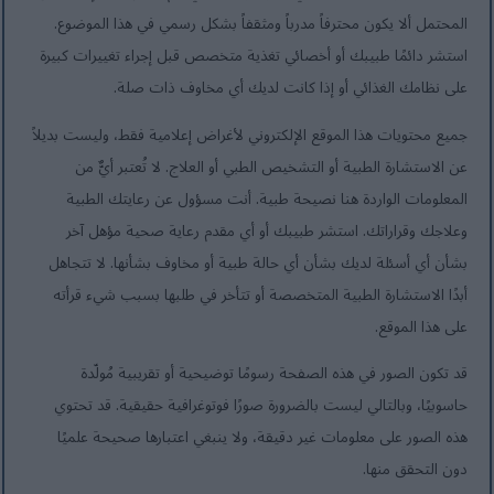
المحتمل ألا يكون محترفاً مدرباً ومثقفاً بشكل رسمي في هذا الموضوع.
استشر دائمًا طبيبك أو أخصائي تغذية متخصص قبل إجراء تغييرات كبيرة
على نظامك الغذائي أو إذا كانت لديك أي مخاوف ذات صلة.
جميع محتويات هذا الموقع الإلكتروني لأغراض إعلامية فقط، وليست بديلاً
عن الاستشارة الطبية أو التشخيص الطبي أو العلاج. لا تُعتبر أيٌّ من
المعلومات الواردة هنا نصيحة طبية. أنت مسؤول عن رعايتك الطبية
وعلاجك وقراراتك. استشر طبيبك أو أي مقدم رعاية صحية مؤهل آخر
بشأن أي أسئلة لديك بشأن أي حالة طبية أو مخاوف بشأنها. لا تتجاهل
أبدًا الاستشارة الطبية المتخصصة أو تتأخر في طلبها بسبب شيء قرأته
على هذا الموقع.
قد تكون الصور في هذه الصفحة رسومًا توضيحية أو تقريبية مُولّدة
حاسوبيًا، وبالتالي ليست بالضرورة صورًا فوتوغرافية حقيقية. قد تحتوي
هذه الصور على معلومات غير دقيقة، ولا ينبغي اعتبارها صحيحة علميًا
دون التحقق منها.