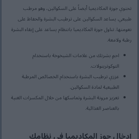
تحتوي جوزة المكاديميا أيضاً على السكوالين، وهو مرطب
طبيعي. يساعد السكوالين على ترطيب البشرة والحفاظ على
نعومتها. تناول جوزة المكاديميا بانتظام يساعد على إبقاء البشرة
رطبة ولامعة.
احمِ بشرتك من علامات الشيخوخة باستخدام
التوكوترينولات.
عززي ترطيب البشرة باستخدام الخصائص المرطبة
الطبيعية لمادة السكوالين.
تعزيز مرونة البشرة وتماسكها من خلال المكسرات الغنية
بالعناصر الغذائية.
إدخال جوز المكاديميا في نظامك