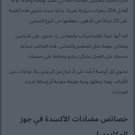
خيارًا ممتازًا لتحسين نظامك الغذائي. تُعتبر أونصة واحدة، أو ما
يُعادل 204 سعرات حرارية تقريبًا، بداية جيدة. تحتوي هذه الكمية
على 23 غرامًا من الدهون، معظمها من النوع الصحي.
كما أنها غنية بالفيتامينات والمعادن، إذ تحتوي على الثيامين
ومعادن مهمة مثل المنغنيز والنحاس. هذه العناصر تساعد
جسمك على العمل بشكل سليم وتحافظ على صحتك.
تحتوي كل أونصة أيضًا على 2 غرام من البروتين و3 غرامات من
الألياف. وهذا يجعلها وجبة خفيفة مغذية أو إضافة لذيذة
للوجبات.
خصائص مضادات الأكسدة في جوز
المكاديميا