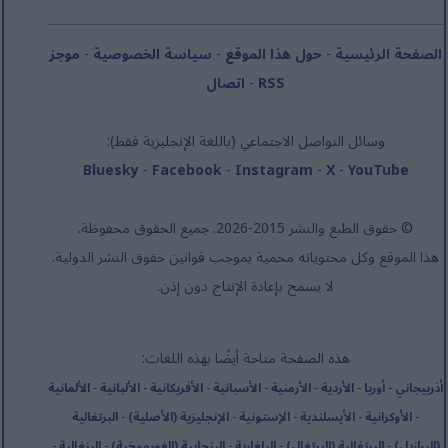
الصفحة الرئيسية
-
حول هذا الموقع
-
سياسة الخصوصية
-
موجز
RSS
-
اتصال
وسائل التواصل الاجتماعي (باللغة الإنجليزية فقط):
Bluesky
-
Facebook
-
Instagram
-
X
-
YouTube
© حقوق الطبع والنشر 2015-2026. جميع الحقوق محفوظة.
هذا الموقع وكل محتوياته محمية بموجب قوانين حقوق النشر الدولية.
لا يسمح بإعادة الإنتاج دون إذن.
هذه الصفحة متاحة أيضًا بهذه اللغات:
أذربيجاني
-
أوريا
-
الأردية
-
الأرمنية
-
الأسبانية
-
الأفريكانية
-
الألبانية
-
الألمانية
-
الأوكرانية
-
الأيسلندية
-
الإستونية
-
الإنجليزية (الأصلية)
-
البرتغالية
(البرازيل)
-
البرتغالية (البرتغال)
-
البلغارية
-
البنجابية (الغورموخية)
-
البنغالية
-