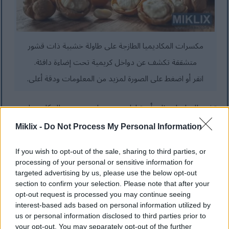
مكسرات المكاديميا الطازجة على طاولة خشبية ذات قشور
متشققة تكشف عن دواخل كريمية تحت إضاءة دافئة.
انقر أو اضغط على الصورة لمزيد من المعلومات ودقة أعلى.
تشير الدراسات إلى أن تناول بضع حبات من جوز المكاديميا
يومياً قد يساعد في التحكم بالوزن. لا يدرك الكثيرون كمية
Miklix -
Do Not Process My Personal Information
السعرات الحرارية التي تحتويها هذه الحبات، ولكنها تُعدّ جزءاً من
If you wish to opt-out of the sale, sharing to third parties, or
نظام غذائي صحي وتساعد في كبح الشهية.
processing of your personal or sensitive information for
targeted advertising by us, please use the below opt-out
إليكم بعض الأسباب التي تجعل جوز المكاديميا مفيداً لفقدان
section to confirm your selection. Please note that after your
opt-out request is processed you may continue seeing
الوزن:
interest-based ads based on personal information utilized by
us or personal information disclosed to third parties prior to
تحتوي على دهون صحية تساعدك على الشعور بالشبع.
your opt-out. You may separately opt-out of the further