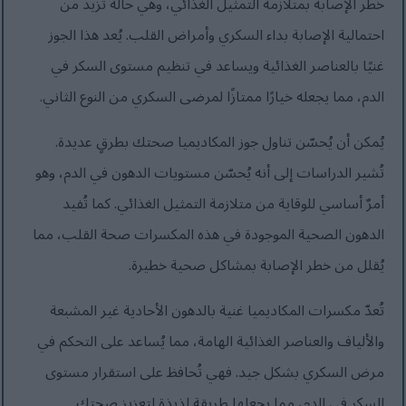
خطر الإصابة بمتلازمة التمثيل الغذائي، وهي حالة تزيد من
احتمالية الإصابة بداء السكري وأمراض القلب. يُعد هذا الجوز
غنيًا بالعناصر الغذائية ويساعد في تنظيم مستوى السكر في
الدم، مما يجعله خيارًا ممتازًا لمرضى السكري من النوع الثاني.
يُمكن أن يُحسّن تناول جوز المكاديميا صحتك بطرقٍ عديدة.
تُشير الدراسات إلى أنه يُحسّن مستويات الدهون في الدم، وهو
أمرٌ أساسي للوقاية من متلازمة التمثيل الغذائي. كما تُفيد
الدهون الصحية الموجودة في هذه المكسرات صحة القلب، مما
يُقلل من خطر الإصابة بمشاكل صحية خطيرة.
تُعدّ مكسرات المكاديميا غنية بالدهون الأحادية غير المشبعة
والألياف والعناصر الغذائية الهامة، مما يُساعد على التحكم في
مرض السكري بشكل جيد. فهي تُحافظ على استقرار مستوى
السكر في الدم، مما يجعلها طريقة لذيذة لتعزيز صحتك.