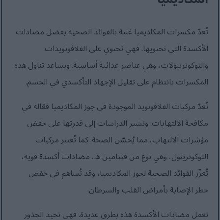
تُعدّ مكسرات المكاديميا غنية بالفوائد الصحية بفضل مضادات
الأكسدة التي تحتويها. فهي تحتوي على الفلافونويدات
والتوكوترينولات، وهي عناصر غذائية أساسية. ويساعد تناول هذه
المكسرات بانتظام على تقليل الإجهاد التأكسدي في الجسم.
تُعدّ مركبات الفلافونويد الموجودة في جوز المكاديميا فعّالة في
مكافحة الالتهابات. وتشير الدراسات إلى قدرتها على خفض
مؤشرات الالتهاب، مما يُحسّن الصحة. كما تُعتبر مركبات
التوكوترينول، وهي نوع من فيتامين هـ، مضادات أكسدة قوية،
تُعزّز الفوائد الصحية لجوز المكاديميا، وقد تُساهم في خفض
خطر الإصابة بأمراض القلب والسرطان.
تعمل مضادات الأكسدة هذه بطرق عديدة. فهي تحيد الجذور