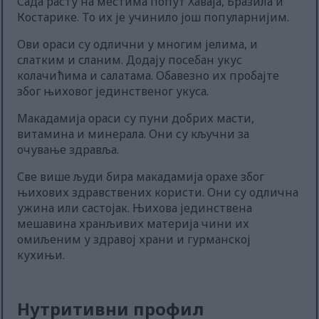
Сада расту на местима попут Хаваја, Бразила и
Костарике. То их је учинило још популарнијим.
Ови ораси су одлични у многим јелима, и
слатким и сланим. Додају посебан укус
колачићима и салатама. Обавезно их пробајте
због њиховог јединственог укуса.
Макадамија ораси су пуни добрих масти,
витамина и минерала. Они су кључни за
очување здравља.
Све више људи бира макадамија орахе због
њихових здравствених користи. Они су одлична
ужина или састојак. Њихова јединствена
мешавина хранљивих материја чини их
омиљеним у здравој храни и гурманској
кухињи.
Нутритивни профил