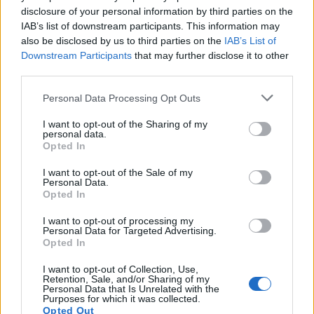
disclosure of your personal information by third parties on the
IAB’s list of downstream participants. This information may
Побољшање здравља црева
also be disclosed by us to third parties on the
IAB’s List of
Downstream Participants
that may further disclose it to other
third parties.
Макадамија ораси су одлични за здравље црева.
Пуни су влакана, што је добро за ваш систем за
Please note that this website/app uses one or more Google
Personal Data Processing Opt Outs
варење. Ова влакна хране добре бактерије у
services and may gather and store information including but
вашим цревима.
not limited to your visit or usage behaviour. You may click to
I want to opt-out of the Sharing of my
personal data.
grant or deny consent to Google and its third-party tags to
Opted In
Ова влакна такође помажу у стварању масних
use your data for below specified purposes in below Google
киселина кратког ланца. Ове киселине могу
consent section.
I want to opt-out of the Sale of my
смањити упалу у цревима. Ово може помоћи у
Personal Data.
Opted In
спречавању проблема са варењем и одржавању
равнотеже црева.
I want to opt-out of processing my
Personal Data for Targeted Advertising.
Конзумирање макадамије може заиста помоћи
Opted In
здрављу ваших црева. Имају одличан укус и дају
I want to opt-out of Collection, Use,
вашем телу важне хранљиве материје. Ове
Retention, Sale, and/or Sharing of my
хранљиве материје помажу вашем телу да
Personal Data that Is Unrelated with the
Purposes for which it was collected.
правилно функционише.
Opted Out