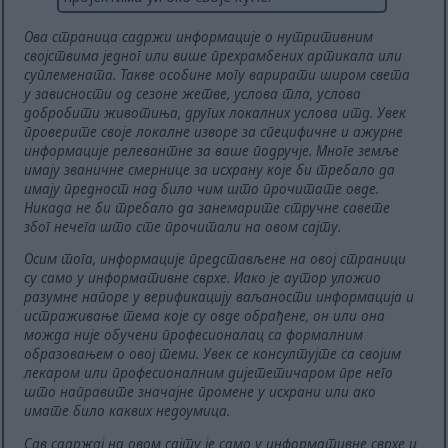
Ова страница садржи информације о нутритивним
својствима једног или више прехрамбених артикала или
суплемената. Такве особине могу варирати широм света
у зависности од сезоне жетве, услова тла, услова
добробити животиња, других локалних услова итд. Увек
проверите своје локалне изворе за специфичне и ажурне
информације релевантне за ваше подручје. Многе земље
имају званичне смернице за исхрану које би требало да
имају предност над било чим што прочитате овде.
Никада не би требало да занемарите стручне савете
због нечега што сте прочитали на овом сајту.
Осим тога, информације представљене на овој страници
су само у информативне сврхе. Иако је аутор уложио
разумне напоре у верификацију ваљаности информација и
истраживање тема које су овде обрађене, он или она
можда није обучени професионалац са формалним
образовањем о овој теми. Увек се консултујте са својим
лекаром или професионалним дијететичаром пре него
што направите значајне промене у исхрани или ако
имате било каквих недоумица.
Сав садржај на овом сајту је само у информативне сврхе и