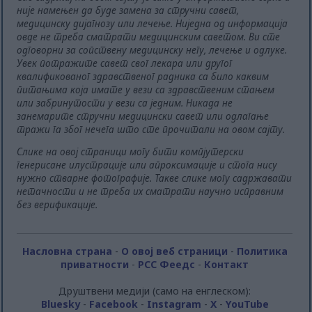
није намењен да буде замена за стручни савет,
медицинску дијагнозу или лечење. Ниједна од информација
овде не треба сматрати медицинским саветом. Ви сте
одговорни за сопствену медицинску негу, лечење и одлуке.
Увек потражите савет свог лекара или другог
квалификованог здравственог радника са било каквим
питањима која имате у вези са здравственим стањем
или забринутости у вези са једним. Никада не
занемарите стручни медицински савет или одлагање
тражи га због нечега што сте прочитали на овом сајту.
Слике на овој страници могу бити компјутерски
генерисане илустрације или апроксимације и стога нису
нужно стварне фотографије. Такве слике могу садржавати
нетачности и не треба их сматрати научно исправним
без верификације.
Насловна страна
-
О овој веб страници
-
Политика
приватности
-
РСС Феедс
-
Контакт
Друштвени медији (само на енглеском):
Bluesky
-
Facebook
-
Instagram
-
X
-
YouTube