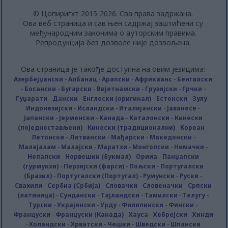
© Цопиригхт 2015-2026. Сва права задржана.
Ова веб страница и сав њен садржај заштићени су
међународним законима о ауторским правима.
Репродукција без дозволе није дозвољена.
Ова страница је такође доступна на овим језицима:
Азербејџански
-
Албанац
-
Арапски
-
Африкаанс
-
Бенгалски
-
Босански
-
Бугарски
-
Вијетнамски
-
Грузијски
-
Грчки
-
Гуџарати
-
Дански
-
Енглески (оригинал)
-
Естонски
-
Зулу
-
Индонезијски
-
Исландски
-
Италијански
-
Јаванесе
-
Јапански
-
Јерменски
-
Канада
-
Каталонски
-
Кинески
(поједностављени)
-
Кинески (традиционални)
-
Кореан
-
Летонски
-
Литвански
-
Мађарски
-
Македонски
-
Малајалам
-
Малајски
-
Маратхи
-
Монголски
-
Немачки
-
Непалски
-
Норвешки (букмал)
-
Орииа
-
Панџапски
(гурмукхи)
-
Перзијски (фарси)
-
Пољски
-
Португалски
(Бразил)
-
Португалски (Португал)
-
Румунски
-
Руски
-
Свахили
-
Сербиа (Србија)
-
Словачки
-
Словеначки
-
Српски
(латиница)
-
Сундански
-
Тајландски
-
Тамилски
-
Телугу
-
Турски
-
Украјински
-
Урду
-
Филипински
-
Фински
-
Француски
-
Француски (Канада)
-
Хауса
-
Хебрејски
-
Хинди
-
Холандски
-
Хрватски
-
Чешки
-
Шведски
-
Шпански