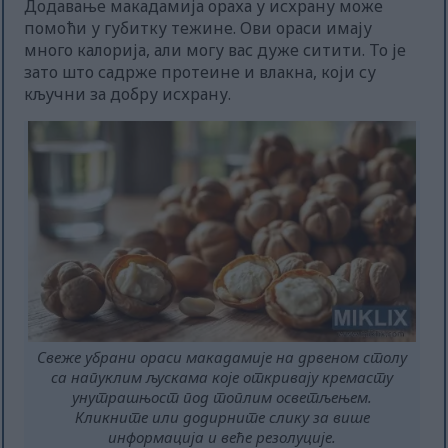
Додавање макадамија ораха у исхрану може
помоћи у губитку тежине. Ови ораси имају
много калорија, али могу вас дуже ситити. То је
зато што садрже протеине и влакна, који су
кључни за добру исхрану.
Свеже убрани ораси макадамије на дрвеном столу
са напуклим љускама које откривају кремасту
унутрашњост под топлим осветљењем.
Кликните или додирните слику за више
информација и веће резолуције.