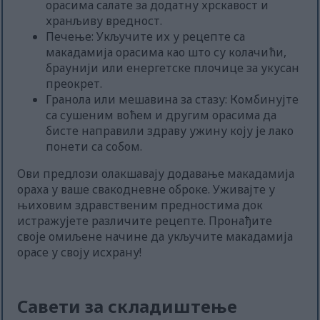
орасима салате за додатну хрскавост и
хранљиву вредност.
Печење: Укључите их у рецепте са
макадамија орасима као што су колачићи,
браунији или енергетске плочице за укусан
преокрет.
Гранола или мешавина за стазу: Комбинујте
са сушеним воћем и другим орасима да
бисте направили здраву ужину коју је лако
понети са собом.
Ови предлози олакшавају додавање макадамија
ораха у ваше свакодневне оброке. Уживајте у
њиховим здравственим предностима док
истражујете различите рецепте. Пронађите
своје омиљене начине да укључите макадамија
орасе у своју исхрану!
Савети за складиштење