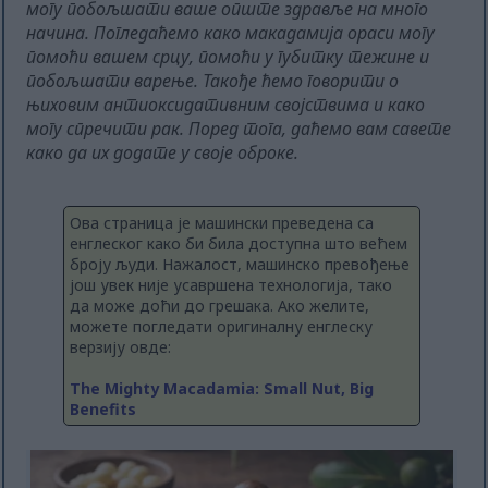
могу побољшати ваше опште здравље на много
начина. Погледаћемо како макадамија ораси могу
помоћи вашем срцу, помоћи у губитку тежине и
побољшати варење. Такође ћемо говорити о
њиховим антиоксидативним својствима и како
могу спречити рак. Поред тога, даћемо вам савете
како да их додате у своје оброке.
Ова страница је машински преведена са
енглеског како би била доступна што већем
броју људи. Нажалост, машинско превођење
још увек није усавршена технологија, тако
да може доћи до грешака. Ако желите,
можете погледати оригиналну енглеску
верзију овде:
The Mighty Macadamia: Small Nut, Big
Benefits