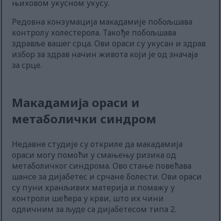
њиховом укусном укусу.
Редовна конзумација макадамије побољшава
контролу холестерола. Такође побољшава
здравље вашег срца. Ови ораси су укусан и здрав
избор за здрав начин живота који је од значаја
за срце.
Макадамија ораси и
метаболички синдром
Недавне студије су откриле да макадамија
ораси могу помоћи у смањењу ризика од
метаболичког синдрома. Ово стање повећава
шансе за дијабетес и срчане болести. Ови ораси
су пуни хранљивих материја и помажу у
контроли шећера у крви, што их чини
одличним за људе са дијабетесом типа 2.