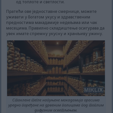
од топлоте и светлости.
Пратећи ове једноставне смернице, можете
уживати у богатом укусу и здравственим
предностима макадамије недељама или чак
месецима. Правилно складиштење осигурава да
увек имате спремну укусну и хранљиву ужину.
Стаклене тегле напуњене макадамија орасима
уредно поређане на дрвеним полицама под топлим
дифузним осветљењем.