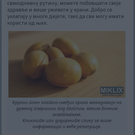
свакодневну рутину, можете побољшати своје
здравље и више уживати у храни. Добро се
уклапају у многе дијете, тако да сви могу имати
користи од њих.
Крупни план златно-смеђих ораха макадамије на
дрвеној површини под топлим, меким бочним
осветљењем.
Кликните или додирните слику за више
информација и веће резолуције.