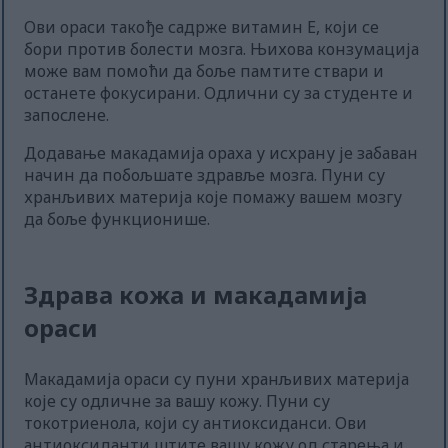
Ови ораси такође садрже витамин Е, који се
бори против болести мозга. Њихова конзумација
може вам помоћи да боље памтите ствари и
останете фокусирани. Одлични су за студенте и
запослене.
Додавање макадамија ораха у исхрану је забаван
начин да побољшате здравље мозга. Пуни су
хранљивих материја које помажу вашем мозгу
да боље функционише.
Здрава кожа и макадамија
ораси
Макадамија ораси су пуни хранљивих материја
које су одличне за вашу кожу. Пуни су
токотриенола, који су антиоксиданси. Ови
антиоксиданти штите вашу кожу од старења и