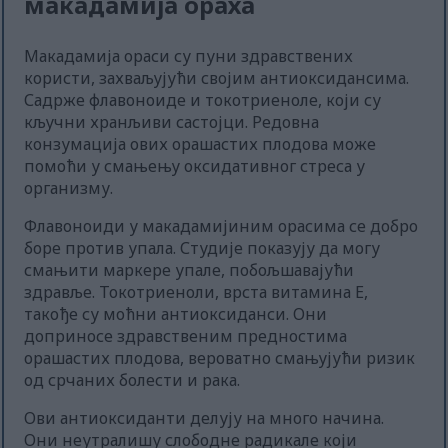
макадамија ораха
Макадамија ораси су пуни здравствених
користи, захваљујући својим антиоксидансима.
Садрже флавоноиде и токотриеноле, који су
кључни хранљиви састојци. Редовна
конзумација ових орашастих плодова може
помоћи у смањењу оксидативног стреса у
организму.
Флавоноиди у макадамијиним орасима се добро
боре против упала. Студије показују да могу
смањити маркере упале, побољшавајући
здравље. Токотриеноли, врста витамина Е,
такође су моћни антиоксиданси. Они
доприносе здравственим предностима
орашастих плодова, вероватно смањујући ризик
од срчаних болести и рака.
Ови антиоксиданти делују на много начина.
Они неутралишу слободне радикале који