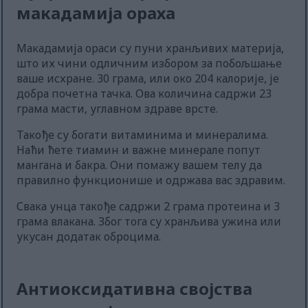
макадамија ораха
Макадамија ораси су пуни хранљивих материја,
што их чини одличним избором за побољшање
ваше исхране. 30 грама, или око 204 калорије, је
добра почетна тачка. Ова количина садржи 23
грама масти, углавном здраве врсте.
Такође су богати витаминима и минералима.
Наћи ћете тиамин и важне минерале попут
мангана и бакра. Они помажу вашем телу да
правилно функционише и одржава вас здравим.
Свака унца такође садржи 2 грама протеина и 3
грама влакана. Због тога су хранљива ужина или
укусан додатак оброцима.
Антиоксидативна својства