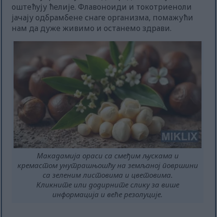
оштећују ћелије. Флавоноиди и токотриеноли
јачају одбрамбене снаге организма, помажући
нам да дуже живимо и останемо здрави.
Макадамија ораси са смеђим љускама и
кремастом унутрашњошћу на земљаној површини
са зеленим листовима и цветовима.
Кликните или додирните слику за више
информација и веће резолуције.