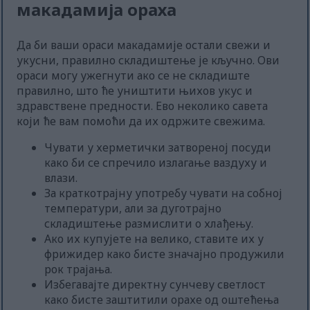
макадамија ораха
Да би ваши ораси макадамије остали свежи и
укусни, правилно складиштење је кључно. Ови
ораси могу ужегнути ако се не складиште
правилно, што ће уништити њихов укус и
здравствене предности. Ево неколико савета
који ће вам помоћи да их одржите свежима.
Чувати у херметички затвореној посуди
како би се спречило излагање ваздуху и
влази.
За краткотрајну употребу чувати на собној
температури, али за дуготрајно
складиштење размислити о хлађењу.
Ако их купујете на велико, ставите их у
фрижидер како бисте значајно продужили
рок трајања.
Избегавајте директну сунчеву светлост
како бисте заштитили орахе од оштећења