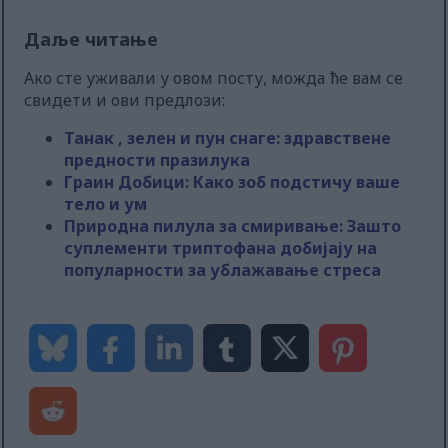
Даље читање
Ако сте уживали у овом посту, можда ће вам се
свидети и ови предлози:
Танак , зелен и пун снаге: здравствене
предности празилука
Граин Добици: Како зоб подстичу ваше
тело и ум
Природна пилула за смиривање: Зашто
суплементи триптофана добијају на
популарности за ублажавање стреса