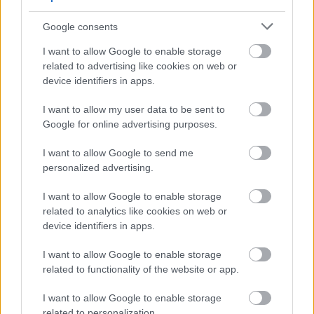
Google consents
Потенцијална својства за
I want to allow Google to enable storage
борбу против рака
related to advertising like cookies on web or
device identifiers in apps.
Макадамија ораси привлаче пажњу због своје
I want to allow my user data to be sent to
могуће улоге у борби против рака. Садрже
Google for online advertising purposes.
токотриеноле, врсту витамина Е. Токотриеноли
су познати по својим антиоксидативним
I want to allow Google to send me
својствима, која могу заштитити ћелије од
personalized advertising.
оштећења која могу довести до рака. Студије
сугеришу да токотриеноли могу успорити раст
I want to allow Google to enable storage
ћелија рака.
related to analytics like cookies on web or
device identifiers in apps.
Макадамија ораси такође садрже
антиоксиданте, што их чини здравим избором
I want to allow Google to enable storage
за ужину. Антиоксиданси се боре против
related to functionality of the website or app.
слободних радикала у телу, који могу изазвати
рак. Истраживања показују да антиоксиданти у
I want to allow Google to enable storage
макадамија орасима, укључујући токотриеноле
related to personalization.