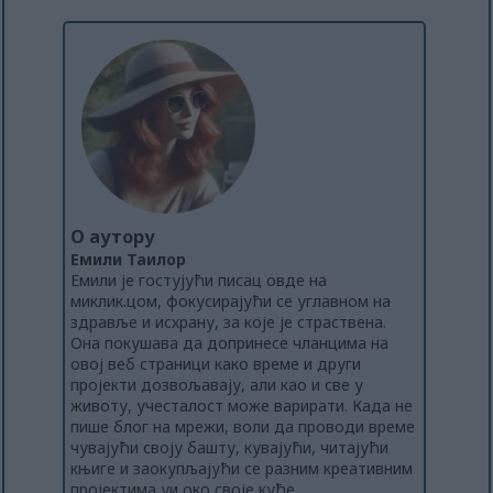
О аутору
Емили Таилор
Емили је гостујући писац овде на
миклик.цом, фокусирајући се углавном на
здравље и исхрану, за које је страствена.
Она покушава да допринесе чланцима на
овој веб страници како време и други
пројекти дозвољавају, али као и све у
животу, учесталост може варирати. Када не
пише блог на мрежи, воли да проводи време
чувајући своју башту, кувајући, читајући
књиге и заокупљајући се разним креативним
пројектима уи око своје куће.