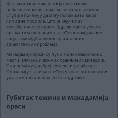
Конзумирање макадамија ораха може
побољшати ваше здравље на много начина.
Студије показују да могу побољшати ваше
липидне профиле, што је кључно за
метаболички синдром. Здраве масти у овим
орашастим плодовима такође помажу вашем
срцу, смањујући ризик од озбиљних
здравствених проблема.
Макадамија ораси су пуни мононезасићених
масти, влакана и важних хранљивих материја.
Они помажу у доброј контроли дијабетеса.
Одржавају стабилан шећер у крви, што их чини
укусним начином за јачање здравља.
Губитак тежине и макадамија
ораси