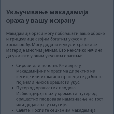
Укључивање макадамија
ораха у вашу исхрану
Макадамија ораси могу побољшати ваше оброке
и грицкалице својим богатим укусом и
хрскавошћу. Могу додати и укус и хранљиве
материје многим јелима. Ево неколико начина
да уживате у овим укусним орасима:
Сирови или печени: Уживајте у
макадамијиним орасима директно из
кесице или их лагано пропеците да бисте
појачали њихов орашасти укус.
Путер од орашастих плодова:
Изблендирајте их у кремасти путер од
орашастих плодова за намазивање на тост
или додавање у смутије.
Салате: Поспите сецканим макадамија