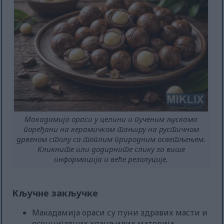
Макадамија ораси у целини и пученим љускама
поређани на керамичком тањиру на рустичном
дрвеном столу са топлим природним осветљењем.
Кликните или додирните слику за више
информација и веће резолуције.
Кључне закључке
Макадамија ораси су пуни здравих масти и
есенцијалних хранљивих материја.