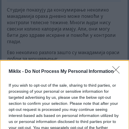
Студије показују да конзумирање неколико
макадамија ораха дневно може помоћи у
контроли телесне тежине. Многи људи нису
свесни колико калорија имају. Али, они могу
бити део здраве исхране и помоћи у контроли
глади.
Ево неколико разлога зашто су макадамија ораси
добри за мршављење:
Имају здраве масти које вам помажу да се
Miklix -
Do Not Process My Personal Information
осећате сити.
Они су добар извор влакана, која успоравају
If you wish to opt-out of the sale, sharing to third parties, or
варење и одржавају вас ситима.
processing of your personal or sensitive information for
Лако се додају многим различитим
targeted advertising by us, please use the below opt-out
оброцима.
section to confirm your selection. Please note that after your
opt-out request is processed you may continue seeing
Избор макадамија ораха може вам помоћи да се
interest-based ads based on personal information utilized by
осећате задовољно и да подржи ваше циљеве
us or personal information disclosed to third parties prior to
мршављења. То је корак ка здравијој исхрани.
your opt-out. You may separately opt-out of the further