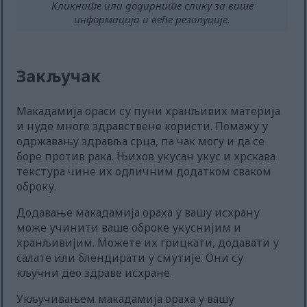
Кликните или додирните слику за више
информација и веће резолуције.
Закључак
Макадамија ораси су пуни хранљивих материја
и нуде многе здравствене користи. Помажу у
одржавању здравља срца, па чак могу и да се
боре против рака. Њихов укусан укус и хрскава
текстура чине их одличним додатком сваком
оброку.
Додавање макадамија ораха у вашу исхрану
може учинити ваше оброке укуснијим и
хранљивијим. Можете их грицкати, додавати у
салате или блендирати у смутије. Они су
кључни део здраве исхране.
Укључивањем макадамија ораха у вашу