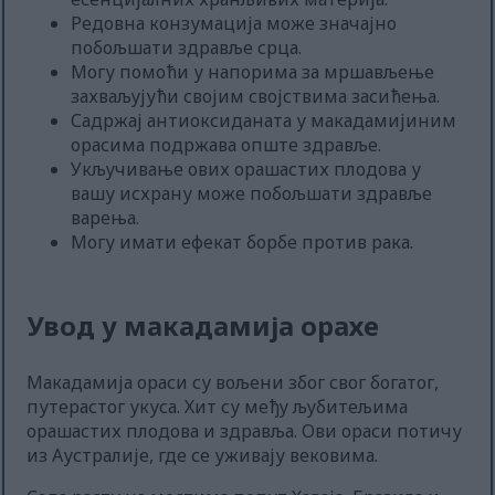
Редовна конзумација може значајно
побољшати здравље срца.
Могу помоћи у напорима за мршављење
захваљујући својим својствима засићења.
Садржај антиоксиданата у макадамијиним
орасима подржава опште здравље.
Укључивање ових орашастих плодова у
вашу исхрану може побољшати здравље
варења.
Могу имати ефекат борбе против рака.
Увод у макадамија орахе
Макадамија ораси су вољени због свог богатог,
путерастог укуса. Хит су међу љубитељима
орашастих плодова и здравља. Ови ораси потичу
из Аустралије, где се уживају вековима.