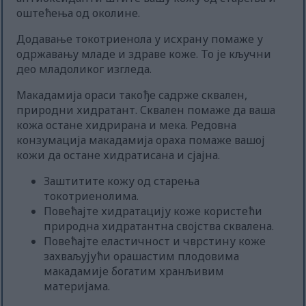
оштећења од околине.
Додавање токотриенола у исхрану помаже у
одржавању младе и здраве коже. То је кључни
део младоликог изгледа.
Макадамија ораси такође садрже сквален,
природни хидратант. Сквален помаже да ваша
кожа остане хидрирана и мека. Редовна
конзумација макадамија ораха помаже вашој
кожи да остане хидратисана и сјајна.
Заштитите кожу од старења
токотриенолима.
Повећајте хидратацију коже користећи
природна хидратантна својства сквалена.
Повећајте еластичност и чврстину коже
захваљујући орашастим плодовима
макадамије богатим хранљивим
материјама.