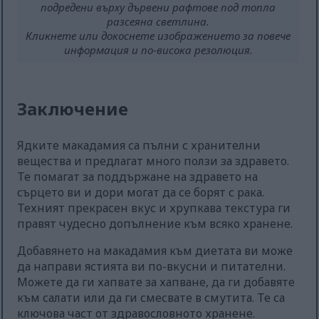
подредени върху дървени рафтове под топла
разсеяна светлина.
Кликнете или докоснете изображението за повече
информация и по-висока резолюция.
Заключение
Ядките макадамия са пълни с хранителни
вещества и предлагат много ползи за здравето.
Те помагат за поддържане на здравето на
сърцето ви и дори могат да се борят с рака.
Техният прекрасен вкус и хрупкава текстура ги
правят чудесно допълнение към всяко хранене.
Добавянето на макадамия към диетата ви може
да направи ястията ви по-вкусни и питателни.
Можете да ги хапвате за хапване, да ги добавяте
към салати или да ги смесвате в смутита. Те са
ключова част от здравословното хранене.