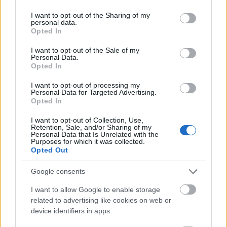
Ядките макадамия са чудесни за здравето на
services and may gather and store information including but
червата. Те са пълни с фибри, което е полезно за
not limited to your visit or usage behaviour. You may click to
I want to opt-out of the Sharing of my
храносмилателната система. Тези фибри
personal data.
grant or deny consent to Google and its third-party tags to
Opted In
подхранват добрите бактерии в червата.
use your data for below specified purposes in below Google
consent section.
I want to opt-out of the Sale of my
Тези фибри също така помагат за
Personal Data.
производството на късоверижни мастни
Opted In
киселини. Тези киселини могат да намалят
I want to opt-out of processing my
възпалението в червата. Това може да помогне
Personal Data for Targeted Advertising.
за предотвратяване на храносмилателни
Opted In
проблеми и да поддържа чревния баланс.
I want to opt-out of Collection, Use,
Консумацията на макадамия може наистина да
Retention, Sale, and/or Sharing of my
Personal Data that Is Unrelated with the
помогне за здравето на червата ви. Те имат
Purposes for which it was collected.
страхотен вкус и осигуряват на тялото ви важни
Opted Out
хранителни вещества. Тези хранителни
Google consents
вещества помагат на тялото ви да функционира
правилно.
I want to allow Google to enable storage
related to advertising like cookies on web or
device identifiers in apps.
Потенциални свойства за