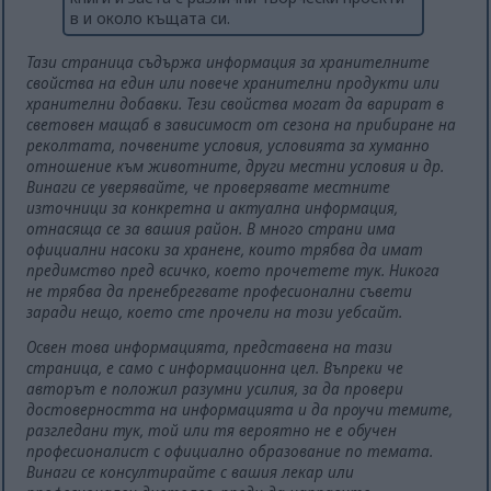
в и около къщата си.
Тази страница съдържа информация за хранителните
свойства на един или повече хранителни продукти или
хранителни добавки. Тези свойства могат да варират в
световен мащаб в зависимост от сезона на прибиране на
реколтата, почвените условия, условията за хуманно
отношение към животните, други местни условия и др.
Винаги се уверявайте, че проверявате местните
източници за конкретна и актуална информация,
отнасяща се за вашия район. В много страни има
официални насоки за хранене, които трябва да имат
предимство пред всичко, което прочетете тук. Никога
не трябва да пренебрегвате професионални съвети
заради нещо, което сте прочели на този уебсайт.
Освен това информацията, представена на тази
страница, е само с информационна цел. Въпреки че
авторът е положил разумни усилия, за да провери
достоверността на информацията и да проучи темите,
разгледани тук, той или тя вероятно не е обучен
професионалист с официално образование по темата.
Винаги се консултирайте с вашия лекар или