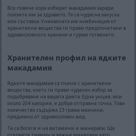
Все повече хора избират макадамия заради
ползите им за здравето. Те са чудесна закуска
или съставка. Уникалната им комбинация от
хранителни вещества ги прави предпочитани в
здравословното хранене и гурме готвенето.
Хранителен профил на ядките
макадамия
Ядките макадамия са пълни с хранителни
вещества, което ги прави чудесен избор за
подобряване на вашата диета. Една унция, или
около 204 калории, е добра отправна точка. Това
количество съдържа 23 грама мазнини,
предимно от здравословен вид.
Те са богати и на витамини и минерали. Ще
откриете тиамин и важни минерали като