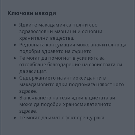
Ключови изводи
Ядките макадамия са пълни със
здравословни мазнини и основни
хранителни вещества.
Редовната консумация може значително да
подобри здравето на сърцето.
Те могат да помогнат в усилията за
отслабване благодарение на свойствата си
да засищат.
Съдържанието на антиоксиданти в
макадамовите ядки подпомага цялостното
здраве.
Включването на тези ядки в диетата ви
може да подобри храносмилателното
здраве.
Те могат да имат ефект срещу рака.