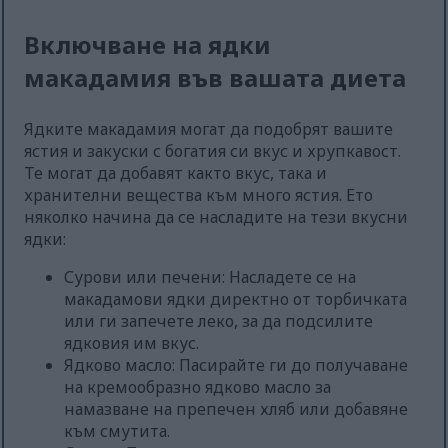
Включване на ядки
макадамия във вашата диета
Ядките макадамия могат да подобрят вашите
ястия и закуски с богатия си вкус и хрупкавост.
Те могат да добавят както вкус, така и
хранителни вещества към много ястия. Ето
няколко начина да се насладите на тези вкусни
ядки:
Сурови или печени: Насладете се на
макадамови ядки директно от торбичката
или ги запечете леко, за да подсилите
ядковия им вкус.
Ядково масло: Пасирайте ги до получаване
на кремообразно ядково масло за
намазване на препечен хляб или добавяне
към смутита.