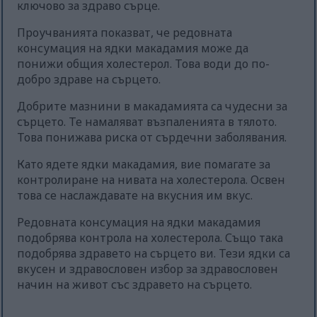
ключово за здраво сърце.
Проучванията показват, че редовната
консумация на ядки макадамия може да
понижи общия холестерол. Това води до по-
добро здраве на сърцето.
Добрите мазнини в макадамията са чудесни за
сърцето. Те намаляват възпаленията в тялото.
Това понижава риска от сърдечни заболявания.
Като ядете ядки макадамия, вие помагате за
контролиране на нивата на холестерола. Освен
това се наслаждавате на вкусния им вкус.
Редовната консумация на ядки макадамия
подобрява контрола на холестерола. Също така
подобрява здравето на сърцето ви. Тези ядки са
вкусен и здравословен избор за здравословен
начин на живот със здравето на сърцето.