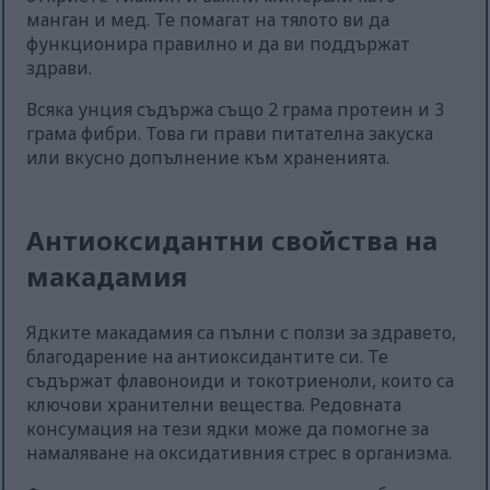
манган и мед. Те помагат на тялото ви да
функционира правилно и да ви поддържат
здрави.
Всяка унция съдържа също 2 грама протеин и 3
грама фибри. Това ги прави питателна закуска
или вкусно допълнение към храненията.
Антиоксидантни свойства на
макадамия
Ядките макадамия са пълни с ползи за здравето,
благодарение на антиоксидантите си. Те
съдържат флавоноиди и токотриеноли, които са
ключови хранителни вещества. Редовната
консумация на тези ядки може да помогне за
намаляване на оксидативния стрес в организма.