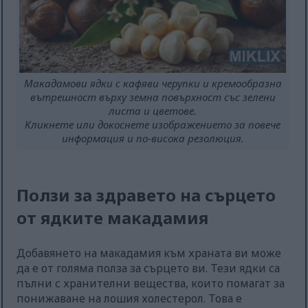
Макадамови ядки с кафяви черупки и кремообразна
вътрешност върху земна повърхност със зелени
листа и цветове.
Кликнете или докоснете изображението за повече
информация и по-висока резолюция.
Ползи за здравето на сърцето
от ядките макадамия
Добавянето на макадамия към храната ви може
да е от голяма полза за сърцето ви. Тези ядки са
пълни с хранителни вещества, които помагат за
понижаване на лошия холестерол. Това е