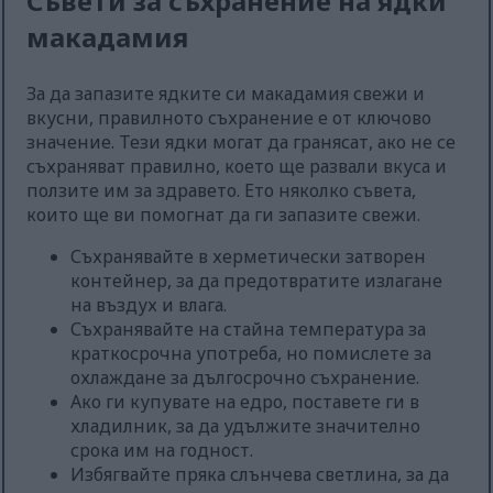
Съвети за съхранение на ядки
макадамия
За да запазите ядките си макадамия свежи и
вкусни, правилното съхранение е от ключово
значение. Тези ядки могат да гранясат, ако не се
съхраняват правилно, което ще развали вкуса и
ползите им за здравето. Ето няколко съвета,
които ще ви помогнат да ги запазите свежи.
Съхранявайте в херметически затворен
контейнер, за да предотвратите излагане
на въздух и влага.
Съхранявайте на стайна температура за
краткосрочна употреба, но помислете за
охлаждане за дългосрочно съхранение.
Ако ги купувате на едро, поставете ги в
хладилник, за да удължите значително
срока им на годност.
Избягвайте пряка слънчева светлина, за да