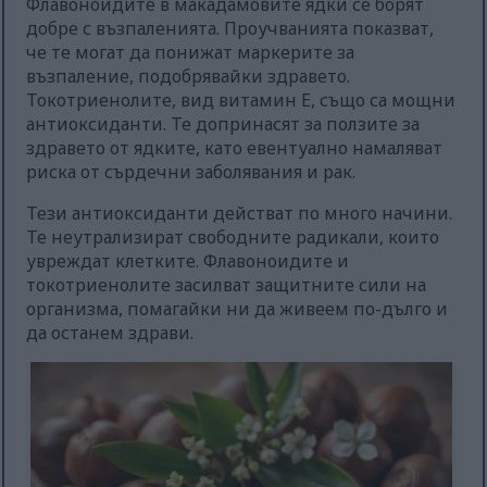
Флавоноидите в макадамовите ядки се борят
добре с възпаленията. Проучванията показват,
че те могат да понижат маркерите за
възпаление, подобрявайки здравето.
Токотриенолите, вид витамин Е, също са мощни
антиоксиданти. Те допринасят за ползите за
здравето от ядките, като евентуално намаляват
риска от сърдечни заболявания и рак.
Тези антиоксиданти действат по много начини.
Те неутрализират свободните радикали, които
увреждат клетките. Флавоноидите и
токотриенолите засилват защитните сили на
организма, помагайки ни да живеем по-дълго и
да останем здрави.