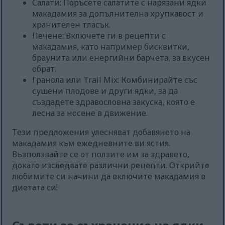
Салати: Поръсете салатите с нарязани ядки
макадамия за допълнителна хрупкавост и
хранителен тласък.
Печене: Включете ги в рецепти с
макадамия, като например бисквитки,
браунита или енергийни барчета, за вкусен
обрат.
Гранола или Trail Mix: Комбинирайте със
сушени плодове и други ядки, за да
създадете здравословна закуска, която е
лесна за носене в движение.
Тези предложения улесняват добавянето на
макадамия към ежедневните ви ястия.
Възползвайте се от ползите им за здравето,
докато изследвате различни рецепти. Открийте
любимите си начини да включите макадамия в
диетата си!