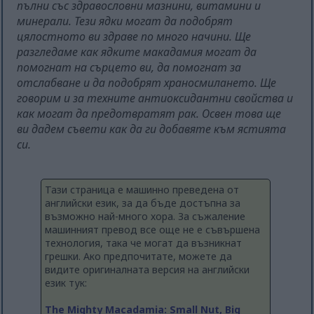
пълни със здравословни мазнини, витамини и
минерали. Тези ядки могат да подобрят
цялостното ви здраве по много начини. Ще
разгледаме как ядките макадамия могат да
помогнат на сърцето ви, да помогнат за
отслабване и да подобрят храносмилането. Ще
говорим и за техните антиоксидантни свойства и
как могат да предотвратят рак. Освен това ще
ви дадем съвети как да ги добавяте към ястията
си.
Тази страница е машинно преведена от
английски език, за да бъде достъпна за
възможно най-много хора. За съжаление
машинният превод все още не е съвършена
технология, така че могат да възникнат
грешки. Ако предпочитате, можете да
видите оригиналната версия на английски
език тук:
The Mighty Macadamia: Small Nut, Big