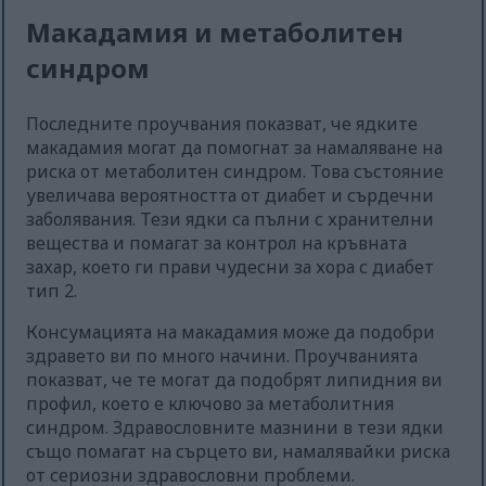
Макадамия и метаболитен
синдром
Последните проучвания показват, че ядките
макадамия могат да помогнат за намаляване на
риска от метаболитен синдром. Това състояние
увеличава вероятността от диабет и сърдечни
заболявания. Тези ядки са пълни с хранителни
вещества и помагат за контрол на кръвната
захар, което ги прави чудесни за хора с диабет
тип 2.
Консумацията на макадамия може да подобри
здравето ви по много начини. Проучванията
показват, че те могат да подобрят липидния ви
профил, което е ключово за метаболитния
синдром. Здравословните мазнини в тези ядки
също помагат на сърцето ви, намалявайки риска
от сериозни здравословни проблеми.