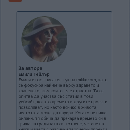
За автора
Емили Тейлър
Емили е гост-писател тук на miklix.com, като
се фокусира най-вече върху здравето и
храненето, към които тя е страстна. Тя се
опитва да участва със статии в този
уебсайт, когато времето и другите проекти
позволяват, но както всичко в живота,
честотата може да варира. Когато не пише
онлайн, тя обича да прекарва времето си в
грижа за градината си, готвене, четене на
книги и заета с различни творчески проекти