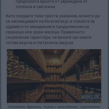
предпазите ядките от увреждане от
топлина и светлина.
Като следвате тези прости указания, можете да
се наслаждавате на богатия вкус и ползите за
здравето от макадамия в продължение на
седмици или дори месеци. Правилното
съхранение гарантира, че винаги ще имате
готова вкусна и питателна закуска.
Стъклени буркани, пълни с макадамия, спретнато