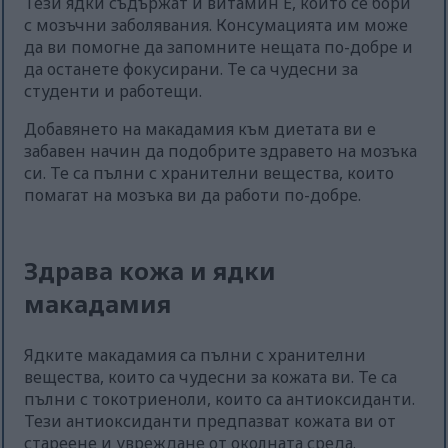
Тези ядки съдържат и витамин Е, който се бори
с мозъчни заболявания. Консумацията им може
да ви помогне да запомните нещата по-добре и
да останете фокусирани. Те са чудесни за
студенти и работещи.
Добавянето на макадамия към диетата ви е
забавен начин да подобрите здравето на мозъка
си. Те са пълни с хранителни вещества, които
помагат на мозъка ви да работи по-добре.
Здрава кожа и ядки
макадамия
Ядките макадамия са пълни с хранителни
вещества, които са чудесни за кожата ви. Те са
пълни с токотриеноли, които са антиоксиданти.
Тези антиоксиданти предпазват кожата ви от
стареене и увреждане от околната среда.