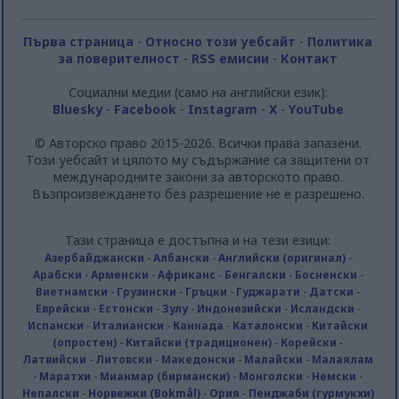
Първа страница
-
Относно този уебсайт
-
Политика
за поверителност
-
RSS емисии
-
Контакт
Социални медии (само на английски език):
Bluesky
-
Facebook
-
Instagram
-
X
-
YouTube
© Авторско право 2015-2026. Всички права запазени.
Този уебсайт и цялото му съдържание са защитени от
международните закони за авторското право.
Възпроизвеждането без разрешение не е разрешено.
Тази страница е достъпна и на тези езици:
Азербайджански
-
Албански
-
Английски (оригинал)
-
Арабски
-
Арменски
-
Африканс
-
Бенгалски
-
Босненски
-
Виетнамски
-
Грузински
-
Гръцки
-
Гуджарати
-
Датски
-
Еврейски
-
Естонски
-
Зулу
-
Индонезийски
-
Исландски
-
Испански
-
Италиански
-
Каннада
-
Каталонски
-
Китайски
(опростен)
-
Китайски (традиционен)
-
Корейски
-
Латвийски
-
Литовски
-
Македонски
-
Малайски
-
Малаялам
-
Маратхи
-
Мианмар (бирмански)
-
Монголски
-
Немски
-
Непалски
-
Норвежки (Bokmål)
-
Ория
-
Пенджаби (гурмукхи)