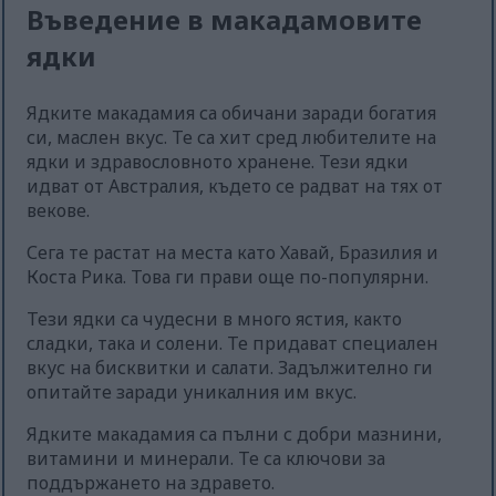
Въведение в макадамовите
ядки
Ядките макадамия са обичани заради богатия
си, маслен вкус. Те са хит сред любителите на
ядки и здравословното хранене. Тези ядки
идват от Австралия, където се радват на тях от
векове.
Сега те растат на места като Хавай, Бразилия и
Коста Рика. Това ги прави още по-популярни.
Тези ядки са чудесни в много ястия, както
сладки, така и солени. Те придават специален
вкус на бисквитки и салати. Задължително ги
опитайте заради уникалния им вкус.
Ядките макадамия са пълни с добри мазнини,
витамини и минерали. Те са ключови за
поддържането на здравето.