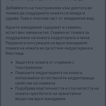
Добавянето на токотриеноли към диетата ви
помага да поддържате кожата си млада и
здрава. Това е ключова част от младежкия вид.
Ядките макадамия съдържат и сквален,
естествен овлажнител. Скваленът помага за
поддържане на кожата хидратирана и мека.
Редовната консумация на ядки макадамия
помага на кожата ви да остане хидратирана и
блестяща.
Защитете кожата от стареене с
токотриеноли.
Повишете хидратацията на кожата,
използвайки естествените хидратиращи
свойства на сквалена.
Подобрява еластичността и стегнатостта на
кожата чрез богати на хранителни
вещества ядки макадамия.