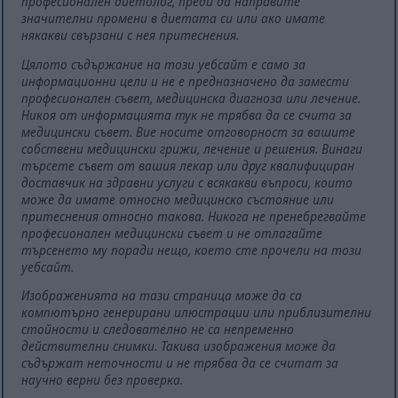
професионален диетолог, преди да направите
значителни промени в диетата си или ако имате
някакви свързани с нея притеснения.
Цялото съдържание на този уебсайт е само за
информационни цели и не е предназначено да замести
професионален съвет, медицинска диагноза или лечение.
Никоя от информацията тук не трябва да се счита за
медицински съвет. Вие носите отговорност за вашите
собствени медицински грижи, лечение и решения. Винаги
търсете съвет от вашия лекар или друг квалифициран
доставчик на здравни услуги с всякакви въпроси, които
може да имате относно медицинско състояние или
притеснения относно такова. Никога не пренебрегвайте
професионален медицински съвет и не отлагайте
търсенето му поради нещо, което сте прочели на този
уебсайт.
Изображенията на тази страница може да са
компютърно генерирани илюстрации или приблизителни
стойности и следователно не са непременно
действителни снимки. Такива изображения може да
съдържат неточности и не трябва да се считат за
научно верни без проверка.