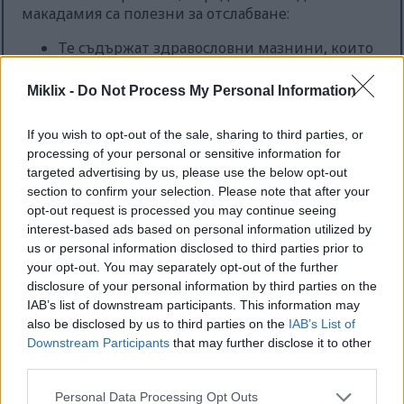
макадамия са полезни за отслабване:
Те съдържат здравословни мазнини, които
ви помагат да се чувствате сити.
Те са добър източник на фибри, които
Miklix -
Do Not Process My Personal Information
забавят храносмилането и ви карат да се
чувствате сити.
If you wish to opt-out of the sale, sharing to third parties, or
Те са лесни за добавяне към много
processing of your personal or sensitive information for
различни ястия.
targeted advertising by us, please use the below opt-out
section to confirm your selection. Please note that after your
Изборът на ядки макадамия може да ви помогне
opt-out request is processed you may continue seeing
да се чувствате сити и да подпомогне
interest-based ads based on personal information utilized by
постигането на целите ви за отслабване. Това е
us or personal information disclosed to third parties prior to
стъпка към по-здравословно хранене.
your opt-out. You may separately opt-out of the further
disclosure of your personal information by third parties on the
IAB’s list of downstream participants. This information may
Подобряване на здравето на
also be disclosed by us to third parties on the
IAB’s List of
Downstream Participants
that may further disclose it to other
червата
third parties.
Please note that this website/app uses one or more Google
Personal Data Processing Opt Outs