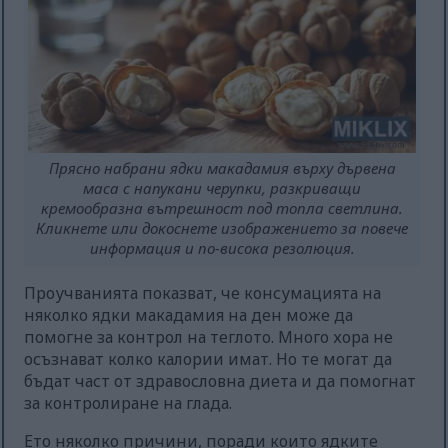
Прясно набрани ядки макадамия върху дървена
маса с напукани черупки, разкриващи
кремообразна вътрешност под топла светлина.
Кликнете или докоснете изображението за повече
информация и по-висока резолюция.
Проучванията показват, че консумацията на
няколко ядки макадамия на ден може да
помогне за контрол на теглото. Много хора не
осъзнават колко калории имат. Но те могат да
бъдат част от здравословна диета и да помогнат
за контролиране на глада.
Ето няколко причини, поради които ядките