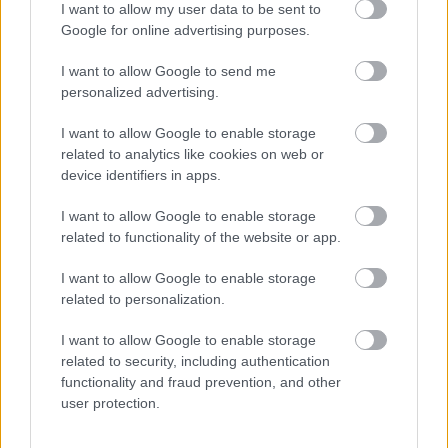
I want to allow my user data to be sent to
борба с рака
Google for online advertising purposes.
I want to allow Google to send me
Ядките макадамия привличат вниманието
personalized advertising.
заради евентуалната си роля в борбата с рака. Те
съдържат токотриеноли, вид витамин Е.
I want to allow Google to enable storage
Токотриенолите са известни със своите
related to analytics like cookies on web or
антиоксидантни свойства, които могат да
device identifiers in apps.
предпазват клетките от увреждане, което би
могло да доведе до рак. Проучванията показват,
I want to allow Google to enable storage
че токотриенолите могат да забавят растежа на
related to functionality of the website or app.
раковите клетки.
I want to allow Google to enable storage
Ядките макадамия също съдържат
related to personalization.
антиоксиданти, което ги прави здравословен
избор за закуска. Антиоксидантите се борят със
I want to allow Google to enable storage
свободните радикали в организма, които могат
related to security, including authentication
да причинят рак. Изследванията показват, че
functionality and fraud prevention, and other
антиоксидантите в ядките макадамия,
user protection.
включително токотриенолите и флавоноидите,
могат да помогнат срещу някои видове рак.