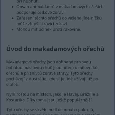
při hubnutí.
Obsah antioxidantů v makadamových ořeších
podporuje celkové zdraví.
Zařazení těchto ořechů do vašeho jídelníčku
může zlepšit trávicí zdraví.
Mohou mít účinek proti rakovině.
Úvod do makadamových ořechů
Makadamové ořechy jsou oblíbené pro svou
bohatou máslovou chuť. Jsou hitem u milovníků
ořechů a příznivců zdravé stravy. Tyto ořechy
pocházejí z Austrálie, kde si je lidé užívají již po
staletí.
Nyní rostou na místech, jako je Havaj, Brazílie a
Kostarika. Díky tomu jsou ještě populárnější.
Tyto ořechy se skvěle hodí do mnoha pokrmů,