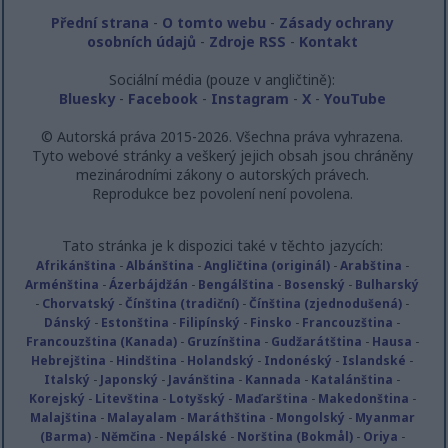
Přední strana
-
O tomto webu
-
Zásady ochrany
osobních údajů
-
Zdroje RSS
-
Kontakt
Sociální média (pouze v angličtině):
Bluesky
-
Facebook
-
Instagram
-
X
-
YouTube
© Autorská práva 2015-2026. Všechna práva vyhrazena.
Tyto webové stránky a veškerý jejich obsah jsou chráněny
mezinárodními zákony o autorských právech.
Reprodukce bez povolení není povolena.
Tato stránka je k dispozici také v těchto jazycích:
Afrikánština
-
Albánština
-
Angličtina (originál)
-
Arabština
-
Arménština
-
Ázerbájdžán
-
Bengálština
-
Bosenský
-
Bulharský
-
Chorvatský
-
Čínština (tradiční)
-
Čínština (zjednodušená)
-
Dánský
-
Estonština
-
Filipínský
-
Finsko
-
Francouzština
-
Francouzština (Kanada)
-
Gruzínština
-
Gudžarátština
-
Hausa
-
Hebrejština
-
Hindština
-
Holandský
-
Indonéský
-
Islandské
-
Italský
-
Japonský
-
Javánština
-
Kannada
-
Katalánština
-
Korejský
-
Litevština
-
Lotyšský
-
Maďarština
-
Makedonština
-
Malajština
-
Malayalam
-
Maráthština
-
Mongolský
-
Myanmar
(Barma)
-
Němčina
-
Nepálské
-
Norština (Bokmål)
-
Oriya
-