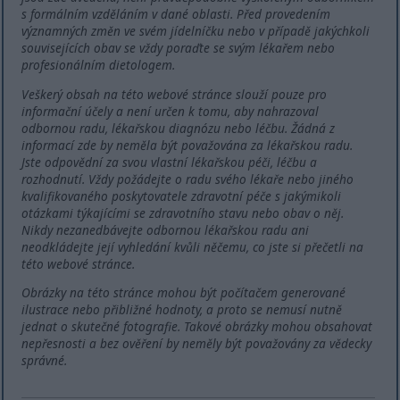
s formálním vzděláním v dané oblasti. Před provedením
významných změn ve svém jídelníčku nebo v případě jakýchkoli
souvisejících obav se vždy poraďte se svým lékařem nebo
profesionálním dietologem.
Veškerý obsah na této webové stránce slouží pouze pro
informační účely a není určen k tomu, aby nahrazoval
odbornou radu, lékařskou diagnózu nebo léčbu. Žádná z
informací zde by neměla být považována za lékařskou radu.
Jste odpovědní za svou vlastní lékařskou péči, léčbu a
rozhodnutí. Vždy požádejte o radu svého lékaře nebo jiného
kvalifikovaného poskytovatele zdravotní péče s jakýmikoli
otázkami týkajícími se zdravotního stavu nebo obav o něj.
Nikdy nezanedbávejte odbornou lékařskou radu ani
neodkládejte její vyhledání kvůli něčemu, co jste si přečetli na
této webové stránce.
Obrázky na této stránce mohou být počítačem generované
ilustrace nebo přibližné hodnoty, a proto se nemusí nutně
jednat o skutečné fotografie. Takové obrázky mohou obsahovat
nepřesnosti a bez ověření by neměly být považovány za vědecky
správné.