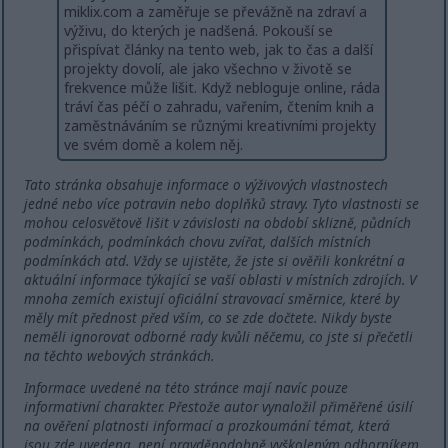
miklix.com a zaměřuje se převážně na zdraví a
výživu, do kterých je nadšená. Pokouší se
přispívat články na tento web, jak to čas a další
projekty dovolí, ale jako všechno v životě se
frekvence může lišit. Když nebloguje online, ráda
tráví čas péčí o zahradu, vařením, čtením knih a
zaměstnáváním se různými kreativními projekty
ve svém domě a kolem něj.
Tato stránka obsahuje informace o výživových vlastnostech
jedné nebo více potravin nebo doplňků stravy. Tyto vlastnosti se
mohou celosvětově lišit v závislosti na období sklizně, půdních
podmínkách, podmínkách chovu zvířat, dalších místních
podmínkách atd. Vždy se ujistěte, že jste si ověřili konkrétní a
aktuální informace týkající se vaší oblasti v místních zdrojích. V
mnoha zemích existují oficiální stravovací směrnice, které by
měly mít přednost před vším, co se zde dočtete. Nikdy byste
neměli ignorovat odborné rady kvůli něčemu, co jste si přečetli
na těchto webových stránkách.
Informace uvedené na této stránce mají navíc pouze
informativní charakter. Přestože autor vynaložil přiměřené úsilí
na ověření platnosti informací a prozkoumání témat, která
jsou zde uvedena, není pravděpodobně vyškoleným odborníkem