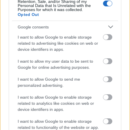
dodávají tělu důležité živiny. Tyto živiny pomáhají
Retention, Sale, and/or Sharing of my
Personal Data that Is Unrelated with the
vašemu tělu správně fungovat.
Purposes for which it was collected.
Opted Out
Google consents
Potenciální vlastnosti proti
I want to allow Google to enable storage
rakovině
related to advertising like cookies on web or
device identifiers in apps.
Makadamové ořechy získávají na pozornosti kvůli
své možné roli v boji proti rakovině. Obsahují
I want to allow my user data to be sent to
tokotrienoly, typ vitaminu E. Tokotrienoly jsou
Google for online advertising purposes.
známé pro své antioxidační účinky, které mohou
I want to allow Google to send me
chránit buňky před poškozením, jež by mohlo vést k
personalized advertising.
rakovině. Studie naznačují, že tokotrienoly by mohly
zpomalit růst rakovinných buněk.
I want to allow Google to enable storage
related to analytics like cookies on web or
Makadamové ořechy obsahují také antioxidanty,
device identifiers in apps.
díky čemuž jsou zdravou volbou svačiny.
Antioxidanty bojují proti volným radikálům v těle,
I want to allow Google to enable storage
které mohou způsobovat rakovinu. Výzkum ukazuje,
related to functionality of the website or app.
že antioxidanty v makadamových ořeších, včetně