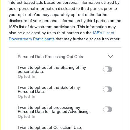
Výběr makadamových ořechů vám může pomoci cítit
interest-based ads based on personal information utilized by
us or personal information disclosed to third parties prior to
se spokojeně a podpořit vaše cíle v oblasti hubnutí.
your opt-out. You may separately opt-out of the further
Je to krok ke zdravějšímu stravování.
disclosure of your personal information by third parties on the
IAB’s list of downstream participants. This information may
also be disclosed by us to third parties on the
IAB’s List of
Zlepšení zdraví střev
Downstream Participants
that may further disclose it to other
third parties.
Makadamové ořechy jsou skvělé pro zdraví střev.
Please note that this website/app uses one or more Google
Personal Data Processing Opt Outs
Jsou plné vlákniny, která je dobrá pro váš trávicí
services and may gather and store information including but
systém. Tato vláknina vyživuje prospěšné bakterie
not limited to your visit or usage behaviour. You may click to
I want to opt-out of the Sharing of my
ve střevech.
personal data.
grant or deny consent to Google and its third-party tags to
Opted In
use your data for below specified purposes in below Google
Tato vláknina také pomáhá s tvorbou mastných
consent section.
I want to opt-out of the Sale of my
kyselin s krátkým řetězcem. Tyto kyseliny mohou
Personal Data.
snižovat zánět ve střevech. To může pomoci
Opted In
předcházet trávicím problémům a udržovat střevní
I want to opt-out of processing my
rovnováhu.
Personal Data for Targeted Advertising.
Opted In
Konzumace makadamových ořechů může skutečně
prospět zdraví vašich střev. Chutnájí skvěle a
I want to opt-out of Collection, Use,