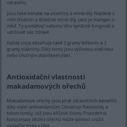
zdravého.
Jsou také bohaté na vitamíny a minerály. Najdete v
nich thiamin a důležité minerály, jako je mangan a
měď. Ty pomáhají vašemu tělu správně fungovat a
udržovat vás zdravé.
Každá unce obsahuje také 2 gramy bílkovin a 3
gramy vlákniny. Díky tomu jsou výživnou svačinou
nebo chutným doplňkem jídel.
Antioxidační vlastnosti
makadamových ořechů
Makadamové ořechy jsou plné zdravotních benefitů
díky svým antioxidantům. Obsahují flavonoidy a
tokotrienoly, což jsou klíčové živiny. Pravidelná
konzumace těchto ořechů může pomoci snížit
oxidační stres v těle.