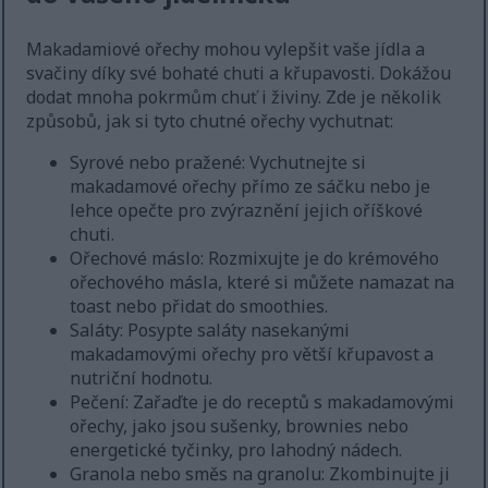
Makadamiové ořechy mohou vylepšit vaše jídla a
svačiny díky své bohaté chuti a křupavosti. Dokážou
dodat mnoha pokrmům chuť i živiny. Zde je několik
způsobů, jak si tyto chutné ořechy vychutnat:
Syrové nebo pražené: Vychutnejte si
makadamové ořechy přímo ze sáčku nebo je
lehce opečte pro zvýraznění jejich oříškové
chuti.
Ořechové máslo: Rozmixujte je do krémového
ořechového másla, které si můžete namazat na
toast nebo přidat do smoothies.
Saláty: Posypte saláty nasekanými
makadamovými ořechy pro větší křupavost a
nutriční hodnotu.
Pečení: Zařaďte je do receptů s makadamovými
ořechy, jako jsou sušenky, brownies nebo
energetické tyčinky, pro lahodný nádech.
Granola nebo směs na granolu: Zkombinujte ji