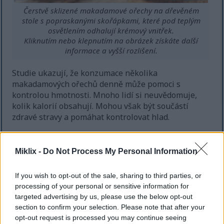
Čerstvě sklizené makadamové ořechy na dřevěném
stole s popraskanými skořápkami, které pod teplým
osvětlením odhalují krémový vnitřek.
Kliknutím nebo klepnutím na obrázek získáte další
informace a vyšší rozlišení.
Studie ukazují, že konzumace několika
makadamových ořechů denně může pomoci s
kontrolou hmotnosti. Mnoho lidí si neuvědomuje,
kolik kalorií obsahují. Mohou však být součástí
zdravé stravy a pomáhat kontrolovat hlad.
Zde je několik důvodů, proč jsou makadamové
ořechy dobré pro hubnutí:
Miklix -
Do Not Process My Personal Information
Obsahují zdravé tuky, které vám pomohou cítit
If you wish to opt-out of the sale, sharing to third parties, or
se sytí.
processing of your personal or sensitive information for
Jsou dobrým zdrojem vlákniny, která
targeted advertising by us, please use the below opt-out
zpomaluje trávení a udržuje vás sytými.
section to confirm your selection. Please note that after your
Snadno se přidávají do mnoha různých jídel.
opt-out request is processed you may continue seeing