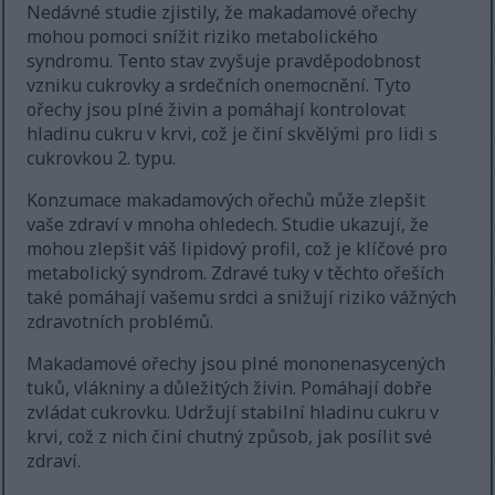
Nedávné studie zjistily, že makadamové ořechy
mohou pomoci snížit riziko metabolického
syndromu. Tento stav zvyšuje pravděpodobnost
vzniku cukrovky a srdečních onemocnění. Tyto
ořechy jsou plné živin a pomáhají kontrolovat
hladinu cukru v krvi, což je činí skvělými pro lidi s
cukrovkou 2. typu.
Konzumace makadamových ořechů může zlepšit
vaše zdraví v mnoha ohledech. Studie ukazují, že
mohou zlepšit váš lipidový profil, což je klíčové pro
metabolický syndrom. Zdravé tuky v těchto ořeších
také pomáhají vašemu srdci a snižují riziko vážných
zdravotních problémů.
Makadamové ořechy jsou plné mononenasycených
tuků, vlákniny a důležitých živin. Pomáhají dobře
zvládat cukrovku. Udržují stabilní hladinu cukru v
krvi, což z nich činí chutný způsob, jak posílit své
zdraví.