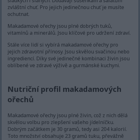
sladkých i slaných. Dodávají sušenkám a salátům
zvláštní chuť. Pro jejich jedinečnou chuť je musíte
ochutnat.
Makadamové ořechy jsou plné dobrých tuků,
vitamínů a minerálů. Jsou klíčové pro udržení zdraví.
Stále více lidí si vybírá makadamové ořechy pro
jejich zdravotní přínosy. Jsou skvělou svačinou nebo
ingrediencí. Díky své jedinečné kombinaci živin jsou
oblíbené ve zdravé výživě a gurmánské kuchyni.
Nutriční profil makadamových
ořechů
Makadamové ořechy jsou plné živin, což z nich dělá
skvělou volbu pro zlepšení vašeho jídelníčku.
Dobrým začátkem je 30 gramů, tedy asi 204 kalorií.
Toto množství obsahuje 23 gramů tuku, převážně