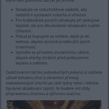
které vám pomohou udržet je čerstvé.
Skladujte ve vzduchotěsné nádobě, aby
nedošlo k vystavení vzduchu a vlhkosti.
Pro krátkodobé použití skladujte při pokojové
teplotě, ale pro dlouhodobé skladování zvažte
chlazení.
Pokud je kupujete ve velkém, dejte je do
lednice, abyste výrazně prodloužili jejich
trvanlivost.
Vyhněte se přímému slunečnímu záření,
abyste ořechy chránili před poškozením
teplem a světlem.
Dodržováním těchto jednoduchých pokynů si můžete
užívat bohatou chuť a zdravotní přínosy
makadamových ořechů po celé týdny nebo i měsíce.
Správné skladování zajistí, že budete mít vždy
připravenou chutnou a výživnou svačinu.