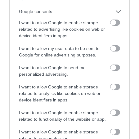
μπορούν να μειώσουν τη φλεγμονή στο έντερο.
Αυτό μπορεί να βοηθήσει στην πρόληψη πεπτικών
Google consents
προβλημάτων και στη διατήρηση της ισορροπίας
I want to allow Google to enable storage
του εντέρου σας.
related to advertising like cookies on web or
Η κατανάλωση καρυδιών μακαντέμια μπορεί
device identifiers in apps.
πραγματικά να βοηθήσει την υγεία του εντέρου
I want to allow my user data to be sent to
σας. Έχουν υπέροχη γεύση και προσφέρουν στον
Google for online advertising purposes.
οργανισμό σας σημαντικά θρεπτικά συστατικά.
Αυτά τα θρεπτικά συστατικά βοηθούν τον
I want to allow Google to send me
οργανισμό σας να λειτουργεί σωστά.
personalized advertising.
I want to allow Google to enable storage
Πιθανές ιδιότητες
related to analytics like cookies on web or
device identifiers in apps.
καταπολέμησης του καρκίνου
I want to allow Google to enable storage
Τα καρύδια μακαντέμια τραβούν την προσοχή για
related to functionality of the website or app.
τον πιθανό ρόλο τους στην καταπολέμηση του
I want to allow Google to enable storage
καρκίνου. Περιέχουν τοκοτριενόλες, έναν τύπο
related to personalization.