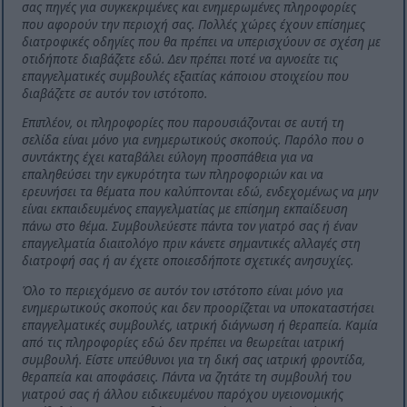
σας πηγές για συγκεκριμένες και ενημερωμένες πληροφορίες
που αφορούν την περιοχή σας. Πολλές χώρες έχουν επίσημες
διατροφικές οδηγίες που θα πρέπει να υπερισχύουν σε σχέση με
οτιδήποτε διαβάζετε εδώ. Δεν πρέπει ποτέ να αγνοείτε τις
επαγγελματικές συμβουλές εξαιτίας κάποιου στοιχείου που
διαβάζετε σε αυτόν τον ιστότοπο.
Επιπλέον, οι πληροφορίες που παρουσιάζονται σε αυτή τη
σελίδα είναι μόνο για ενημερωτικούς σκοπούς. Παρόλο που ο
συντάκτης έχει καταβάλει εύλογη προσπάθεια για να
επαληθεύσει την εγκυρότητα των πληροφοριών και να
ερευνήσει τα θέματα που καλύπτονται εδώ, ενδεχομένως να μην
είναι εκπαιδευμένος επαγγελματίας με επίσημη εκπαίδευση
πάνω στο θέμα. Συμβουλεύεστε πάντα τον γιατρό σας ή έναν
επαγγελματία διαιτολόγο πριν κάνετε σημαντικές αλλαγές στη
διατροφή σας ή αν έχετε οποιεσδήποτε σχετικές ανησυχίες.
Όλο το περιεχόμενο σε αυτόν τον ιστότοπο είναι μόνο για
ενημερωτικούς σκοπούς και δεν προορίζεται να υποκαταστήσει
επαγγελματικές συμβουλές, ιατρική διάγνωση ή θεραπεία. Καμία
από τις πληροφορίες εδώ δεν πρέπει να θεωρείται ιατρική
συμβουλή. Είστε υπεύθυνοι για τη δική σας ιατρική φροντίδα,
θεραπεία και αποφάσεις. Πάντα να ζητάτε τη συμβουλή του
γιατρού σας ή άλλου ειδικευμένου παρόχου υγειονομικής