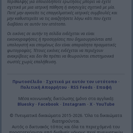
περίθαλψης για οποιεσδήποτε ερωτήσεις μπορεί να έχετε
σχετικά με μια ιατρική πάθηση ή ανησυχίες σχετικά με μία.
Ποτέ μην αγνοείτε τις επαγγελματικές ιατρικές συμβουλές και
μην καθυστερείτε να τις αναζητήσετε λόγω κάτι που έχετε
διαβάσει σε αυτόν τον ιστότοπο.
Οι εικόνες σε αυτήν τη σελίδα ενδέχεται να είναι
εικονογραφήσεις ή προσεγγίσεις που δημιουργούνται από
υπολογιστή και επομένως δεν είναι απαραίτητα πραγματικές
φωτογραφίες. Τέτοιες εικόνες ενδέχεται να περιέχουν
ανακρίβειες και δεν θα πρέπει να θεωρούνται επιστημονικά
σωστές χωρίς επαλήθευση.
Πρωτοσέλιδο
-
Σχετικά με αυτόν τον ιστότοπο
-
Πολιτική Απορρήτου
-
RSS Feeds
-
Επαφή
Μέσα κοινωνικής δικτύωσης (μόνο στα αγγλικά):
Bluesky
-
Facebook
-
Instagram
-
X
-
YouTube
© Πνευματικά δικαιώματα 2015-2026. Όλα τα δικαιώματα
διατηρούνται.
Αυτός ο δικτυακός τόπος και όλα τα περιεχόμενά του
προστατεύονται από διεθνείς νόμους περί πνευματικών