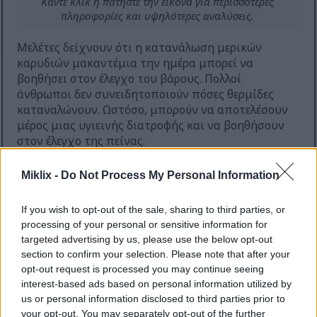
Κάντε κλικ ή πατήστε την εικόνα για περισσότερες
πληροφορίες και υψηλότερες αναλύσεις.
Μελέτες δείχνουν ότι η κατανάλωση μερικών
καρυδιών μακαντέμια την ημέρα μπορεί να
βοηθήσει στον έλεγχο του βάρους. Πολλοί
άνθρωποι δεν συνειδητοποιούν πόσες θερμίδες
καταναλώνουν. Ωστόσο, μπορούν να αποτελέσουν
μέρος μιας υγιεινής διατροφής και να βοηθήσουν
στον έλεγχο της πείνας.
Ακολουθούν μερικοί λόγοι για τους οποίους τα
Miklix -
Do Not Process My Personal Information
καρύδια μακαντέμια είναι καλά για την απώλεια
βάρους:
If you wish to opt-out of the sale, sharing to third parties, or
Περιέχουν υγιή λιπαρά που σας βοηθούν να
processing of your personal or sensitive information for
targeted advertising by us, please use the below opt-out
αισθάνεστε χορτάτοι.
section to confirm your selection. Please note that after your
Είναι μια καλή πηγή φυτικών ινών, οι οποίες
opt-out request is processed you may continue seeing
επιβραδύνουν την πέψη και σας κρατούν
interest-based ads based on personal information utilized by
χορτάτους.
us or personal information disclosed to third parties prior to
Είναι εύκολο να προστεθούν σε πολλά
your opt-out. You may separately opt-out of the further