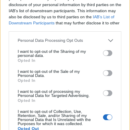
διαφορετικά γεύματα.
disclosure of your personal information by third parties on the
IAB’s list of downstream participants. This information may
Η επιλογή καρυδιών μακαντέμια μπορεί να σας
also be disclosed by us to third parties on the
IAB’s List of
βοηθήσει να νιώσετε ικανοποιημένοι και να
Downstream Participants
that may further disclose it to other
υποστηρίξετε τους στόχους σας για απώλεια
third parties.
βάρους. Είναι ένα βήμα προς μια πιο υγιεινή
διατροφή.
Please note that this website/app uses one or more Google
Personal Data Processing Opt Outs
services and may gather and store information including but
not limited to your visit or usage behaviour. You may click to
I want to opt-out of the Sharing of my
personal data.
Βελτίωση της υγείας του
grant or deny consent to Google and its third-party tags to
Opted In
use your data for below specified purposes in below Google
εντέρου
consent section.
I want to opt-out of the Sale of my
Personal Data.
Opted In
Τα καρύδια μακαντέμια είναι ιδανικά για την υγεία
του εντέρου σας. Είναι γεμάτα με φυτικές ίνες, οι
I want to opt-out of processing my
Personal Data for Targeted Advertising.
οποίες είναι καλές για το πεπτικό σας σύστημα.
Opted In
Αυτές οι φυτικές ίνες τροφοδοτούν τα καλά
βακτήρια στο έντερο.
I want to opt-out of Collection, Use,
Retention, Sale, and/or Sharing of my
Personal Data that Is Unrelated with the
Αυτή η φυτική ίνα βοηθά επίσης στην παραγωγή
Purposes for which it was collected.
λιπαρών οξέων βραχείας αλυσίδας. Αυτά τα οξέα
Opted Out