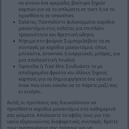
να γίνουν ένα κρεμώδες βούτυρο ξηρών
καρπών για να το απλώσετε σε τοστ ή να το
προσθέσετε σε smoothies.
Σαλάτες: Πασπαλίστε ψιλοκομμένα καρύδια
μακαντέμια στις σαλάτες για επιπλέον
τραγανότητα και θρεπτική ώθηση.
Ψήσιμο στο φούρνο: Συμπεριλάβετε τα σε
συνταγές με καρύδια μακαντάμια, όπως
μπισκότα, brownies ή ενεργειακές μπάρες, για
μια απολαυστική πινελιά.
Γκρανόλα ή Trail Mix: Συνδυάστε το με
αποξηραμένα φρούτα και άλλους ξηρούς
καρπούς για να δημιουργήσετε ένα υγιεινό
σνακ που είναι εύκολο να το πάρετε μαζί σας
εν κινήσει.
Αυτές οι προτάσεις σας διευκολύνουν να
προσθέσετε καρύδια μακαντέμια στα καθημερινά
σας γεύματα. Απολαύστε τα οφέλη τους για την
υγεία εξερευνώντας διαφορετικές συνταγές. Βρείτε
τους αγαπημένους σας τρόπους για να