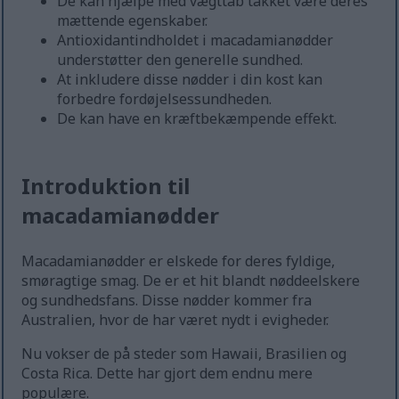
De kan hjælpe med vægttab takket være deres
mættende egenskaber.
Antioxidantindholdet i macadamianødder
understøtter den generelle sundhed.
At inkludere disse nødder i din kost kan
forbedre fordøjelsessundheden.
De kan have en kræftbekæmpende effekt.
Introduktion til
macadamianødder
Macadamianødder er elskede for deres fyldige,
smøragtige smag. De er et hit blandt nøddeelskere
og sundhedsfans. Disse nødder kommer fra
Australien, hvor de har været nydt i evigheder.
Nu vokser de på steder som Hawaii, Brasilien og
Costa Rica. Dette har gjort dem endnu mere
populære.