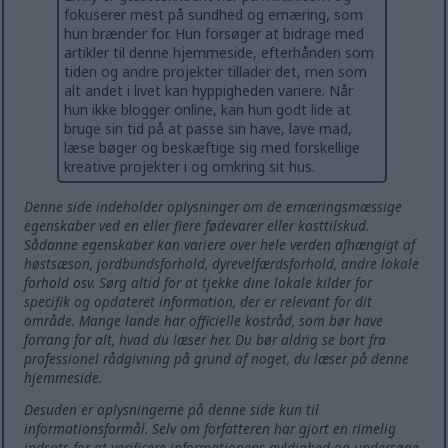
fokuserer mest på sundhed og ernæring, som
hun brænder for. Hun forsøger at bidrage med
artikler til denne hjemmeside, efterhånden som
tiden og andre projekter tillader det, men som
alt andet i livet kan hyppigheden variere. Når
hun ikke blogger online, kan hun godt lide at
bruge sin tid på at passe sin have, lave mad,
læse bøger og beskæftige sig med forskellige
kreative projekter i og omkring sit hus.
Denne side indeholder oplysninger om de ernæringsmæssige
egenskaber ved en eller flere fødevarer eller kosttilskud.
Sådanne egenskaber kan variere over hele verden afhængigt af
høstsæson, jordbundsforhold, dyrevelfærdsforhold, andre lokale
forhold osv. Sørg altid for at tjekke dine lokale kilder for
specifik og opdateret information, der er relevant for dit
område. Mange lande har officielle kostråd, som bør have
forrang for alt, hvad du læser her. Du bør aldrig se bort fra
professionel rådgivning på grund af noget, du læser på denne
hjemmeside.
Desuden er oplysningerne på denne side kun til
informationsformål. Selv om forfatteren har gjort en rimelig
indsats for at verificere informationens gyldighed og undersøge