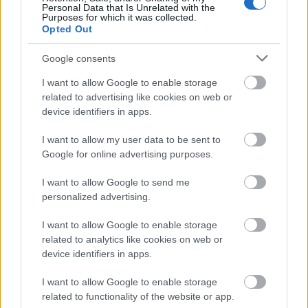
fedtsyrer. Disse syrer kan reducere inflammation i
Personal Data that Is Unrelated with the
tarmen. Dette kan hjælpe med at forhindre
Purposes for which it was collected.
Opted Out
fordøjelsesproblemer og holde tarmen i balance.
At spise macadamianødder kan virkelig gavne din
Google consents
tarmsundhed. De smager godt og giver din krop
I want to allow Google to enable storage
vigtige næringsstoffer. Disse næringsstoffer hjælper
related to advertising like cookies on web or
din krop med at fungere korrekt.
device identifiers in apps.
I want to allow my user data to be sent to
Potentielle kræftbekæmpende
Google for online advertising purposes.
egenskaber
I want to allow Google to send me
personalized advertising.
Macadamianødder får mere og mere
I want to allow Google to enable storage
opmærksomhed for deres mulige rolle i
related to analytics like cookies on web or
bekæmpelsen af kræft. De indeholder tocotrienoler,
device identifiers in apps.
en type E-vitamin. Tocotrienoler er kendt for deres
antioxidante egenskaber, som kan beskytte celler
I want to allow Google to enable storage
mod skader, der kan føre til kræft. Undersøgelser
related to functionality of the website or app.
tyder på, at tocotrienoler kan bremse væksten af