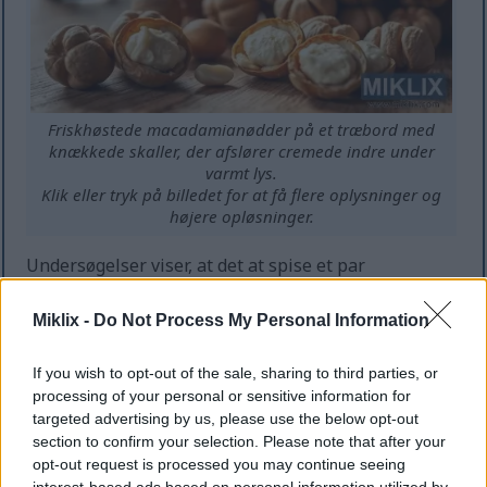
Friskhøstede macadamianødder på et træbord med
knækkede skaller, der afslører cremede indre under
varmt lys.
Klik eller tryk på billedet for at få flere oplysninger og
højere opløsninger.
Undersøgelser viser, at det at spise et par
macadamianødder om dagen kan hjælpe med
vægtkontrol. Mange mennesker er ikke klar over,
Miklix -
Do Not Process My Personal Information
hvor mange kalorier de indeholder. Men de kan være
en del af en sund kost og hjælpe med at kontrollere
If you wish to opt-out of the sale, sharing to third parties, or
sult.
processing of your personal or sensitive information for
targeted advertising by us, please use the below opt-out
Her er et par grunde til, hvorfor macadamianødder
section to confirm your selection. Please note that after your
er gode til vægttab:
opt-out request is processed you may continue seeing