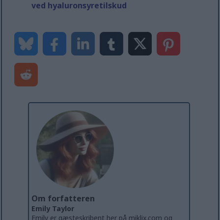
ved hyaluronsyretilskud
Om forfatteren
Emily Taylor
Emily er gæsteskribent her på miklix.com og