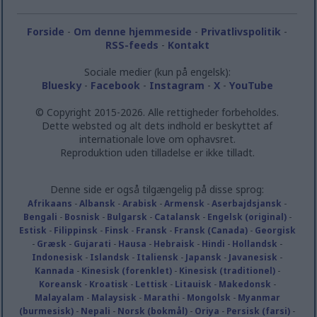
Forside
-
Om denne hjemmeside
-
Privatlivspolitik
-
RSS-feeds
-
Kontakt
Sociale medier (kun på engelsk):
Bluesky
-
Facebook
-
Instagram
-
X
-
YouTube
© Copyright 2015-2026. Alle rettigheder forbeholdes.
Dette websted og alt dets indhold er beskyttet af
internationale love om ophavsret.
Reproduktion uden tilladelse er ikke tilladt.
Denne side er også tilgængelig på disse sprog:
Afrikaans
-
Albansk
-
Arabisk
-
Armensk
-
Aserbajdsjansk
-
Bengali
-
Bosnisk
-
Bulgarsk
-
Catalansk
-
Engelsk (original)
-
Estisk
-
Filippinsk
-
Finsk
-
Fransk
-
Fransk (Canada)
-
Georgisk
-
Græsk
-
Gujarati
-
Hausa
-
Hebraisk
-
Hindi
-
Hollandsk
-
Indonesisk
-
Islandsk
-
Italiensk
-
Japansk
-
Javanesisk
-
Kannada
-
Kinesisk (forenklet)
-
Kinesisk (traditionel)
-
Koreansk
-
Kroatisk
-
Lettisk
-
Litauisk
-
Makedonsk
-
Malayalam
-
Malaysisk
-
Marathi
-
Mongolsk
-
Myanmar
(burmesisk)
-
Nepali
-
Norsk (bokmål)
-
Oriya
-
Persisk (farsi)
-