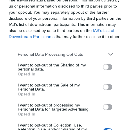
interest-based ads based on personal information utilized by
De har sunde fedtstoffer, der hjælper dig med
us or personal information disclosed to third parties prior to
at føle dig mæt.
your opt-out. You may separately opt-out of the further
De er en god kilde til fibre, som hæmmer
disclosure of your personal information by third parties on the
fordøjelsen og holder dig mæt.
IAB’s list of downstream participants. This information may
De er nemme at tilsætte til mange forskellige
also be disclosed by us to third parties on the
IAB’s List of
måltider.
Downstream Participants
that may further disclose it to other
third parties.
At vælge macadamianødder kan hjælpe dig med at
føle dig mæt og støtte dine vægttabsmål. Det er et
Please note that this website/app uses one or more Google
Personal Data Processing Opt Outs
skridt mod en sundere kost.
services and may gather and store information including but
not limited to your visit or usage behaviour. You may click to
I want to opt-out of the Sharing of my
personal data.
grant or deny consent to Google and its third-party tags to
Opted In
Forbedring af tarmsundhed
use your data for below specified purposes in below Google
consent section.
I want to opt-out of the Sale of my
Personal Data.
Macadamianødder er gode for din tarmsundhed. De
Opted In
er fulde af fibre, hvilket er godt for dit
I want to opt-out of processing my
fordøjelsessystem. Disse fibre nærer de gode
Personal Data for Targeted Advertising.
bakterier i din tarm.
Opted In
Denne fiber hjælper også med at danne kortkædede
I want to opt-out of Collection, Use,
Retention, Sale, and/or Sharing of my