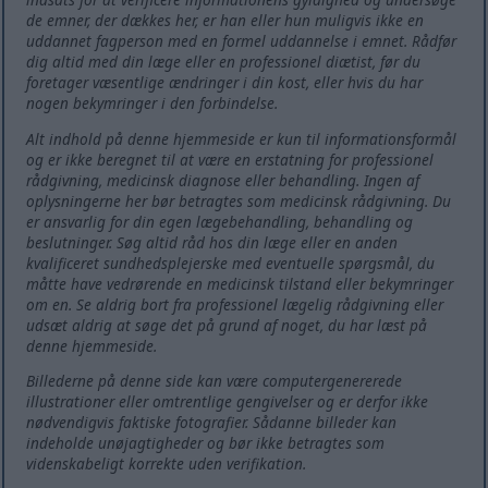
de emner, der dækkes her, er han eller hun muligvis ikke en
uddannet fagperson med en formel uddannelse i emnet. Rådfør
dig altid med din læge eller en professionel diætist, før du
foretager væsentlige ændringer i din kost, eller hvis du har
nogen bekymringer i den forbindelse.
Alt indhold på denne hjemmeside er kun til informationsformål
og er ikke beregnet til at være en erstatning for professionel
rådgivning, medicinsk diagnose eller behandling. Ingen af ​​
oplysningerne her bør betragtes som medicinsk rådgivning. Du
er ansvarlig for din egen lægebehandling, behandling og
beslutninger. Søg altid råd hos din læge eller en anden
kvalificeret sundhedsplejerske med eventuelle spørgsmål, du
måtte have vedrørende en medicinsk tilstand eller bekymringer
om en. Se aldrig bort fra professionel lægelig rådgivning eller
udsæt aldrig at søge det på grund af noget, du har læst på
denne hjemmeside.
Billederne på denne side kan være computergenererede
illustrationer eller omtrentlige gengivelser og er derfor ikke
nødvendigvis faktiske fotografier. Sådanne billeder kan
indeholde unøjagtigheder og bør ikke betragtes som
videnskabeligt korrekte uden verifikation.