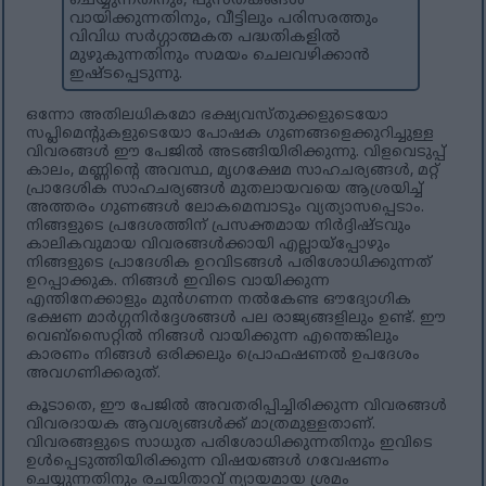
ചെയ്യുന്നതിനും, പുസ്തകങ്ങൾ
വായിക്കുന്നതിനും, വീട്ടിലും പരിസരത്തും
വിവിധ സർഗ്ഗാത്മകത പദ്ധതികളിൽ
മുഴുകുന്നതിനും സമയം ചെലവഴിക്കാൻ
ഇഷ്ടപ്പെടുന്നു.
ഒന്നോ അതിലധികമോ ഭക്ഷ്യവസ്തുക്കളുടെയോ
സപ്ലിമെന്റുകളുടെയോ പോഷക ഗുണങ്ങളെക്കുറിച്ചുള്ള
വിവരങ്ങൾ ഈ പേജിൽ അടങ്ങിയിരിക്കുന്നു. വിളവെടുപ്പ്
കാലം, മണ്ണിന്റെ അവസ്ഥ, മൃഗക്ഷേമ സാഹചര്യങ്ങൾ, മറ്റ്
പ്രാദേശിക സാഹചര്യങ്ങൾ മുതലായവയെ ആശ്രയിച്ച്
അത്തരം ഗുണങ്ങൾ ലോകമെമ്പാടും വ്യത്യാസപ്പെടാം.
നിങ്ങളുടെ പ്രദേശത്തിന് പ്രസക്തമായ നിർദ്ദിഷ്ടവും
കാലികവുമായ വിവരങ്ങൾക്കായി എല്ലായ്പ്പോഴും
നിങ്ങളുടെ പ്രാദേശിക ഉറവിടങ്ങൾ പരിശോധിക്കുന്നത്
ഉറപ്പാക്കുക. നിങ്ങൾ ഇവിടെ വായിക്കുന്ന
എന്തിനേക്കാളും മുൻഗണന നൽകേണ്ട ഔദ്യോഗിക
ഭക്ഷണ മാർഗ്ഗനിർദ്ദേശങ്ങൾ പല രാജ്യങ്ങളിലും ഉണ്ട്. ഈ
വെബ്‌സൈറ്റിൽ നിങ്ങൾ വായിക്കുന്ന എന്തെങ്കിലും
കാരണം നിങ്ങൾ ഒരിക്കലും പ്രൊഫഷണൽ ഉപദേശം
അവഗണിക്കരുത്.
കൂടാതെ, ഈ പേജിൽ അവതരിപ്പിച്ചിരിക്കുന്ന വിവരങ്ങൾ
വിവരദായക ആവശ്യങ്ങൾക്ക് മാത്രമുള്ളതാണ്.
വിവരങ്ങളുടെ സാധുത പരിശോധിക്കുന്നതിനും ഇവിടെ
ഉൾപ്പെടുത്തിയിരിക്കുന്ന വിഷയങ്ങൾ ഗവേഷണം
ചെയ്യുന്നതിനും രചയിതാവ് ന്യായമായ ശ്രമം