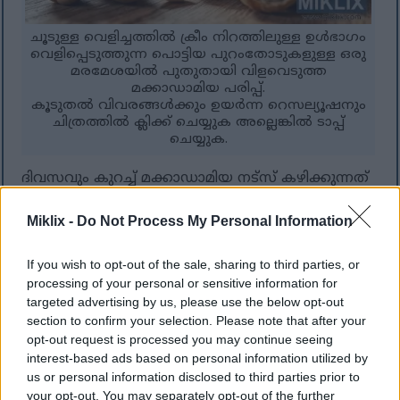
ചൂടുള്ള വെളിച്ചത്തിൽ ക്രീം നിറത്തിലുള്ള ഉൾഭാഗം
വെളിപ്പെടുത്തുന്ന പൊട്ടിയ പുറംതോടുകളുള്ള ഒരു
മരമേശയിൽ പുതുതായി വിളവെടുത്ത
മക്കാഡാമിയ പരിപ്പ്.
കൂടുതൽ വിവരങ്ങൾക്കും ഉയർന്ന റെസല്യൂഷനും
ചിത്രത്തിൽ ക്ലിക്ക് ചെയ്യുക അല്ലെങ്കിൽ ടാപ്പ്
ചെയ്യുക.
ദിവസവും കുറച്ച് മക്കാഡാമിയ നട്‌സ് കഴിക്കുന്നത്
ശരീരഭാരം നിയന്ത്രിക്കാൻ സഹായിക്കുമെന്ന്
പഠനങ്ങൾ കാണിക്കുന്നു. പലർക്കും എത്ര കലോറി
Miklix -
Do Not Process My Personal Information
ഉണ്ടെന്ന് അറിയില്ല. പക്ഷേ, അവ
ആരോഗ്യകരമായ ഭക്ഷണത്തിന്റെ ഭാഗമാക്കാനും
If you wish to opt-out of the sale, sharing to third parties, or
വിശപ്പ് നിയന്ത്രിക്കാനും സഹായിക്കും.
processing of your personal or sensitive information for
ശരീരഭാരം കുറയ്ക്കാൻ മക്കാഡാമിയ നട്സ്
targeted advertising by us, please use the below opt-out
നല്ലതാണെന്നതിന്റെ ചില കാരണങ്ങൾ ഇതാ:
section to confirm your selection. Please note that after your
opt-out request is processed you may continue seeing
വയറു നിറഞ്ഞതായി തോന്നാൻ
interest-based ads based on personal information utilized by
സഹായിക്കുന്ന ആരോഗ്യകരമായ
us or personal information disclosed to third parties prior to
കൊഴുപ്പുകൾ അവയിൽ അടങ്ങിയിട്ടുണ്ട്.
your opt-out. You may separately opt-out of the further