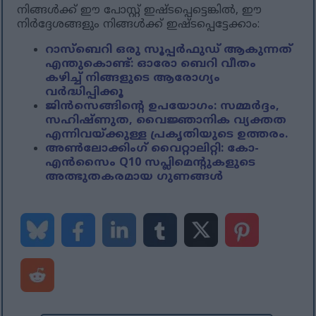
നിങ്ങൾക്ക് ഈ പോസ്റ്റ് ഇഷ്ടപ്പെട്ടെങ്കിൽ, ഈ
നിർദ്ദേശങ്ങളും നിങ്ങൾക്ക് ഇഷ്ടപ്പെട്ടേക്കാം:
റാസ്ബെറി ഒരു സൂപ്പർഫുഡ് ആകുന്നത്
എന്തുകൊണ്ട്: ഓരോ ബെറി വീതം
കഴിച്ച് നിങ്ങളുടെ ആരോഗ്യം
വർദ്ധിപ്പിക്കൂ
ജിൻസെങ്ങിന്റെ ഉപയോഗം: സമ്മർദ്ദം,
സഹിഷ്ണുത, വൈജ്ഞാനിക വ്യക്തത
എന്നിവയ്ക്കുള്ള പ്രകൃതിയുടെ ഉത്തരം.
അൺലോക്കിംഗ് വൈറ്റാലിറ്റി: കോ-
എൻസൈം Q10 സപ്ലിമെന്റുകളുടെ
അത്ഭുതകരമായ ഗുണങ്ങൾ