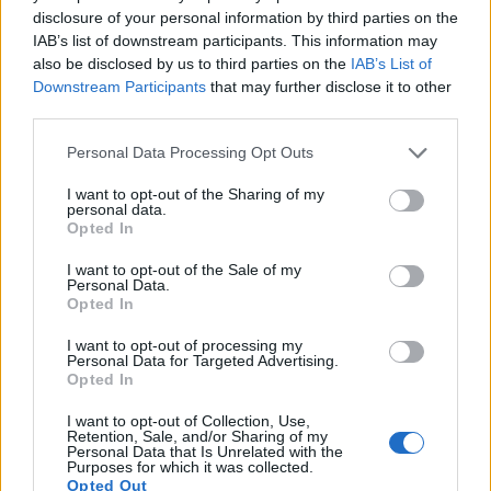
അവ നാരുകളുടെ നല്ല ഉറവിടമാണ്, ഇത്
disclosure of your personal information by third parties on the
ദഹനത്തെ മന്ദഗതിയിലാക്കുകയും നിങ്ങളെ
IAB’s list of downstream participants. This information may
സംതൃപ്തിപ്പെടുത്തുകയും ചെയ്യുന്നു.
also be disclosed by us to third parties on the
IAB’s List of
അവ പല വിഭവങ്ങളിലും ചേർക്കാൻ
Downstream Participants
that may further disclose it to other
എളുപ്പമാണ്.
third parties.
മക്കാഡാമിയ നട്സ് തിരഞ്ഞെടുക്കുന്നത്
Please note that this website/app uses one or more Google
നിങ്ങൾക്ക് സംതൃപ്തി തോന്നാനും ശരീരഭാരം
Personal Data Processing Opt Outs
services and may gather and store information including but
കുറയ്ക്കാനുള്ള നിങ്ങളുടെ ലക്ഷ്യങ്ങളെ
not limited to your visit or usage behaviour. You may click to
I want to opt-out of the Sharing of my
പിന്തുണയ്ക്കാനും സഹായിക്കും.
personal data.
grant or deny consent to Google and its third-party tags to
ആരോഗ്യകരമായ ഭക്ഷണത്തിലേക്കുള്ള ഒരു
Opted In
ചുവടുവയ്പ്പാണിത്.
use your data for below specified purposes in below Google
consent section.
I want to opt-out of the Sale of my
Personal Data.
Opted In
കുടലിന്റെ ആരോഗ്യം
I want to opt-out of processing my
മെച്ചപ്പെടുത്തൽ
Personal Data for Targeted Advertising.
Opted In
മക്കാഡാമിയ നട്‌സ് നിങ്ങളുടെ കുടലിന്റെ
I want to opt-out of Collection, Use,
ആരോഗ്യത്തിന് വളരെ നല്ലതാണ്. അവയിൽ
Retention, Sale, and/or Sharing of my
നാരുകൾ അടങ്ങിയിട്ടുണ്ട്, ഇത് നിങ്ങളുടെ
Personal Data that Is Unrelated with the
Purposes for which it was collected.
ദഹനവ്യവസ്ഥയ്ക്ക് നല്ലതാണ്. ഈ നാരുകൾ
Opted Out