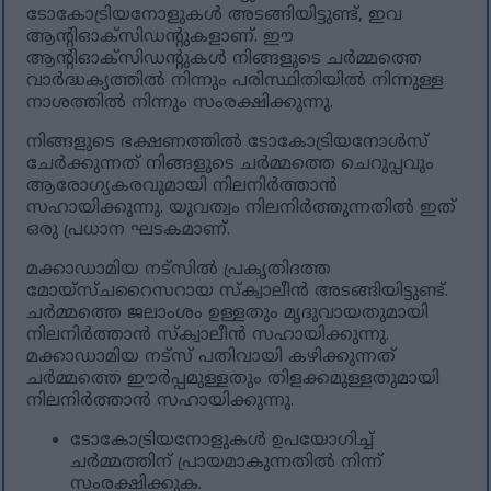
ടോകോട്രിയനോളുകൾ അടങ്ങിയിട്ടുണ്ട്, ഇവ
ആന്റിഓക്‌സിഡന്റുകളാണ്. ഈ
ആന്റിഓക്‌സിഡന്റുകൾ നിങ്ങളുടെ ചർമ്മത്തെ
വാർദ്ധക്യത്തിൽ നിന്നും പരിസ്ഥിതിയിൽ നിന്നുള്ള
നാശത്തിൽ നിന്നും സംരക്ഷിക്കുന്നു.
നിങ്ങളുടെ ഭക്ഷണത്തിൽ ടോകോട്രിയനോൾസ്
ചേർക്കുന്നത് നിങ്ങളുടെ ചർമ്മത്തെ ചെറുപ്പവും
ആരോഗ്യകരവുമായി നിലനിർത്താൻ
സഹായിക്കുന്നു. യുവത്വം നിലനിർത്തുന്നതിൽ ഇത്
ഒരു പ്രധാന ഘടകമാണ്.
മക്കാഡാമിയ നട്‌സിൽ പ്രകൃതിദത്ത
മോയ്‌സ്ചറൈസറായ സ്ക്വാലീൻ അടങ്ങിയിട്ടുണ്ട്.
ചർമ്മത്തെ ജലാംശം ഉള്ളതും മൃദുവായതുമായി
നിലനിർത്താൻ സ്ക്വാലീൻ സഹായിക്കുന്നു.
മക്കാഡാമിയ നട്‌സ് പതിവായി കഴിക്കുന്നത്
ചർമ്മത്തെ ഈർപ്പമുള്ളതും തിളക്കമുള്ളതുമായി
നിലനിർത്താൻ സഹായിക്കുന്നു.
ടോകോട്രിയനോളുകൾ ഉപയോഗിച്ച്
ചർമ്മത്തിന് പ്രായമാകുന്നതിൽ നിന്ന്
സംരക്ഷിക്കുക.