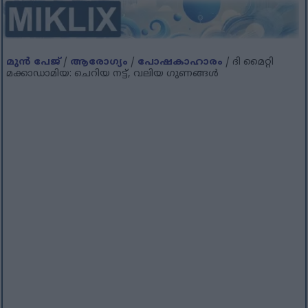
മുൻ പേജ്
/
ആരോഗ്യം
/
പോഷകാഹാരം
/ ദി മൈറ്റി
മക്കാഡാമിയ: ചെറിയ നട്ട്, വലിയ ഗുണങ്ങൾ