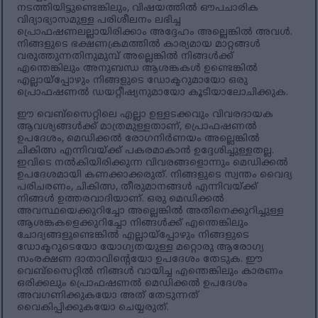
നടത്തിയിട്ടുണ്ടെങ്കിലും, വിഷയത്തിൽ ഔപചാരിക
വിദ്യാഭ്യാസമുള്ള പരിശീലനം ലഭിച്ച
പ്രൊഫഷണലല്ലായിരിക്കാം അദ്ദേഹം അല്ലെങ്കിൽ അവൾ.
നിങ്ങളുടെ ഭക്ഷണക്രമത്തിൽ കാര്യമായ മാറ്റങ്ങൾ
വരുത്തുന്നതിനുമുമ്പ് അല്ലെങ്കിൽ നിങ്ങൾക്ക്
എന്തെങ്കിലും അനുബന്ധ ആശങ്കകൾ ഉണ്ടെങ്കിൽ
എല്ലായ്പ്പോഴും നിങ്ങളുടെ ഡോക്ടറുമായോ ഒരു
പ്രൊഫഷണൽ ഡയറ്റീഷ്യനുമായോ കൂടിയാലോചിക്കുക.
ഈ വെബ്‌സൈറ്റിലെ എല്ലാ ഉള്ളടക്കവും വിവരദായക
ആവശ്യങ്ങൾക്ക് മാത്രമുള്ളതാണ്, പ്രൊഫഷണൽ
ഉപദേശം, മെഡിക്കൽ രോഗനിർണയം അല്ലെങ്കിൽ
ചികിത്സ എന്നിവയ്ക്ക് പകരമാകാൻ ഉദ്ദേശിച്ചുള്ളതല്ല.
ഇവിടെ നൽകിയിരിക്കുന്ന വിവരങ്ങളൊന്നും മെഡിക്കൽ
ഉപദേശമായി കണക്കാക്കരുത്. നിങ്ങളുടെ സ്വന്തം വൈദ്യ
പരിചരണം, ചികിത്സ, തീരുമാനങ്ങൾ എന്നിവയ്ക്ക്
നിങ്ങൾ ഉത്തരവാദിയാണ്. ഒരു മെഡിക്കൽ
അവസ്ഥയെക്കുറിച്ചോ അല്ലെങ്കിൽ അതിനെക്കുറിച്ചുള്ള
ആശങ്കകളെക്കുറിച്ചോ നിങ്ങൾക്ക് എന്തെങ്കിലും
ചോദ്യങ്ങളുണ്ടെങ്കിൽ എല്ലായ്പ്പോഴും നിങ്ങളുടെ
ഡോക്ടറുടെയോ യോഗ്യതയുള്ള മറ്റൊരു ആരോഗ്യ
സംരക്ഷണ ദാതാവിന്റെയോ ഉപദേശം തേടുക. ഈ
വെബ്‌സൈറ്റിൽ നിങ്ങൾ വായിച്ച എന്തെങ്കിലും കാരണം
ഒരിക്കലും പ്രൊഫഷണൽ മെഡിക്കൽ ഉപദേശം
അവഗണിക്കുകയോ അത് തേടുന്നത്
വൈകിപ്പിക്കുകയോ ചെയ്യരുത്.