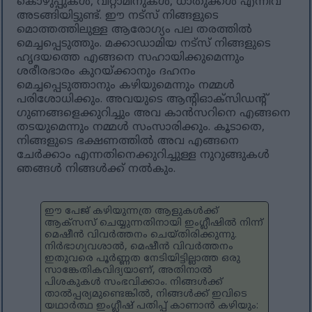
കൊഴുപ്പുകൾ, വിറ്റാമിനുകൾ, ധാതുക്കൾ എന്നിവ
അടങ്ങിയിട്ടുണ്ട്. ഈ നട്‌സ് നിങ്ങളുടെ
മൊത്തത്തിലുള്ള ആരോഗ്യം പല തരത്തിൽ
മെച്ചപ്പെടുത്തും. മക്കാഡാമിയ നട്‌സ് നിങ്ങളുടെ
ഹൃദയത്തെ എങ്ങനെ സഹായിക്കുമെന്നും
ശരീരഭാരം കുറയ്ക്കാനും ദഹനം
മെച്ചപ്പെടുത്താനും കഴിയുമെന്നും നമ്മൾ
പരിശോധിക്കും. അവയുടെ ആന്റിഓക്‌സിഡന്റ്
ഗുണങ്ങളെക്കുറിച്ചും അവ കാൻസറിനെ എങ്ങനെ
തടയുമെന്നും നമ്മൾ സംസാരിക്കും. കൂടാതെ,
നിങ്ങളുടെ ഭക്ഷണത്തിൽ അവ എങ്ങനെ
ചേർക്കാം എന്നതിനെക്കുറിച്ചുള്ള നുറുങ്ങുകൾ
ഞങ്ങൾ നിങ്ങൾക്ക് നൽകും.
ഈ പേജ് കഴിയുന്നത്ര ആളുകൾക്ക്
ആക്‌സസ് ചെയ്യുന്നതിനായി ഇംഗ്ലീഷിൽ നിന്ന്
മെഷീൻ വിവർത്തനം ചെയ്‌തിരിക്കുന്നു.
നിർഭാഗ്യവശാൽ, മെഷീൻ വിവർത്തനം
ഇതുവരെ പൂർണ്ണത നേടിയിട്ടില്ലാത്ത ഒരു
സാങ്കേതികവിദ്യയാണ്, അതിനാൽ
പിശകുകൾ സംഭവിക്കാം. നിങ്ങൾക്ക്
താൽപ്പര്യമുണ്ടെങ്കിൽ, നിങ്ങൾക്ക് ഇവിടെ
യഥാർത്ഥ ഇംഗ്ലീഷ് പതിപ്പ് കാണാൻ കഴിയും: