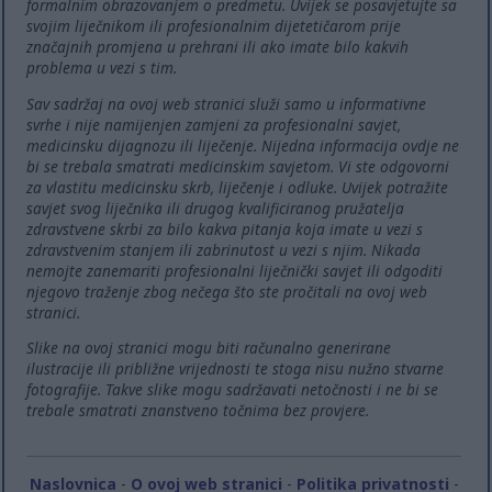
formalnim obrazovanjem o predmetu. Uvijek se posavjetujte sa
svojim liječnikom ili profesionalnim dijetetičarom prije
značajnih promjena u prehrani ili ako imate bilo kakvih
problema u vezi s tim.
Sav sadržaj na ovoj web stranici služi samo u informativne
svrhe i nije namijenjen zamjeni za profesionalni savjet,
medicinsku dijagnozu ili liječenje. Nijedna informacija ovdje ne
bi se trebala smatrati medicinskim savjetom. Vi ste odgovorni
za vlastitu medicinsku skrb, liječenje i odluke. Uvijek potražite
savjet svog liječnika ili drugog kvalificiranog pružatelja
zdravstvene skrbi za bilo kakva pitanja koja imate u vezi s
zdravstvenim stanjem ili zabrinutost u vezi s njim. Nikada
nemojte zanemariti profesionalni liječnički savjet ili odgoditi
njegovo traženje zbog nečega što ste pročitali na ovoj web
stranici.
Slike na ovoj stranici mogu biti računalno generirane
ilustracije ili približne vrijednosti te stoga nisu nužno stvarne
fotografije. Takve slike mogu sadržavati netočnosti i ne bi se
trebale smatrati znanstveno točnima bez provjere.
Naslovnica
-
O ovoj web stranici
-
Politika privatnosti
-