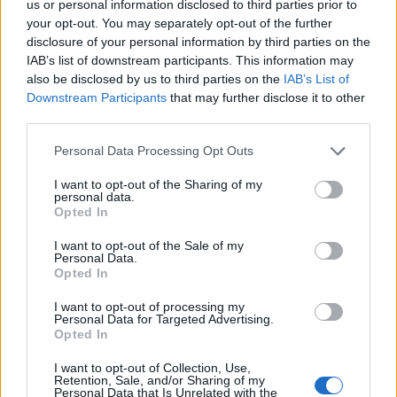
osjećate sito.
us or personal information disclosed to third parties prior to
Dobar su izvor vlakana koja usporavaju
your opt-out. You may separately opt-out of the further
probavu i održavaju osjećaj sitosti.
disclosure of your personal information by third parties on the
IAB’s list of downstream participants. This information may
Lako ih je dodati mnogim različitim jelima.
also be disclosed by us to third parties on the
IAB’s List of
Odabir makadamije može vam pomoći da se
Downstream Participants
that may further disclose it to other
osjećate zadovoljni i podržati vaše ciljeve
third parties.
mršavljenja. To je korak prema zdravijoj prehrani.
Please note that this website/app uses one or more Google
Personal Data Processing Opt Outs
services and may gather and store information including but
not limited to your visit or usage behaviour. You may click to
I want to opt-out of the Sharing of my
Poboljšanje zdravlja crijeva
personal data.
grant or deny consent to Google and its third-party tags to
Opted In
use your data for below specified purposes in below Google
consent section.
I want to opt-out of the Sale of my
Makadamija oraščići su odlični za zdravlje crijeva.
Personal Data.
Puni su vlakana, što je dobro za vaš probavni sustav.
Opted In
Ova vlakna hrane dobre bakterije u vašim crijevima.
I want to opt-out of processing my
Ova vlakna također pomažu u stvaranju masnih
Personal Data for Targeted Advertising.
Opted In
kiselina kratkog lanca. Ove kiseline mogu smanjiti
upalu u crijevima. To može pomoći u sprječavanju
I want to opt-out of Collection, Use,
probavnih problema i održavanju ravnoteže crijeva.
Retention, Sale, and/or Sharing of my
Personal Data that Is Unrelated with the