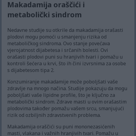
Makadamija oraščići i
metabolički sindrom
Nedavne studije su otkrile da makadamija orašasti
plodovi mogu pomoći u smanjenju rizika od
metaboličkog sindroma. Ovo stanje povećava
vjerojatnost dijabetesa i srčanih bolesti. Ovi
orašasti plodovi puni su hranjivih tvari i pomažu u
kontroli šećera u krvi, što ih čini izvrsnima za osobe
s dijabetesom tipa 2.
Konzumiranje makadamije može poboljšati vaše
zdravlje na mnogo načina. Studije pokazuju da mogu
poboljšati vaše lipidne profile, što je ključno za
metabolički sindrom. Zdrave masti u ovim orašastim
plodovima također pomažu vašem srcu, smanjujući
rizik od ozbiljnih zdravstvenih problema.
Makadamija oraščići su puni mononezasićenih
masti, vlakana i važnih hranjivih tvari. Pomažu u