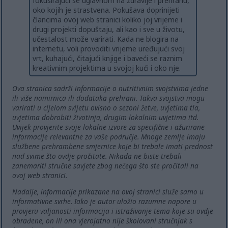
fokusirajući se uglavnom na zdravlje i prehranu,
oko kojih je strastvena. Pokušava doprinijeti
člancima ovoj web stranici koliko joj vrijeme i
drugi projekti dopuštaju, ali kao i sve u životu,
učestalost može varirati. Kada ne blogira na
internetu, voli provoditi vrijeme uređujući svoj
vrt, kuhajući, čitajući knjige i baveći se raznim
kreativnim projektima u svojoj kući i oko nje.
Ova stranica sadrži informacije o nutritivnim svojstvima jedne
ili više namirnica ili dodataka prehrani. Takva svojstva mogu
varirati u cijelom svijetu ovisno o sezoni žetve, uvjetima tla,
uvjetima dobrobiti životinja, drugim lokalnim uvjetima itd.
Uvijek provjerite svoje lokalne izvore za specifične i ažurirane
informacije relevantne za vaše područje. Mnoge zemlje imaju
službene prehrambene smjernice koje bi trebale imati prednost
nad svime što ovdje pročitate. Nikada ne biste trebali
zanemariti stručne savjete zbog nečega što ste pročitali na
ovoj web stranici.
Nadalje, informacije prikazane na ovoj stranici služe samo u
informativne svrhe. Iako je autor uložio razumne napore u
provjeru valjanosti informacija i istraživanje tema koje su ovdje
obrađene, on ili ona vjerojatno nije školovani stručnjak s