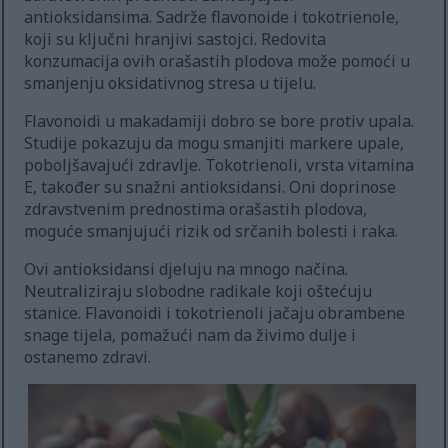
antioksidansima. Sadrže flavonoide i tokotrienole,
koji su ključni hranjivi sastojci. Redovita
konzumacija ovih orašastih plodova može pomoći u
smanjenju oksidativnog stresa u tijelu.
Flavonoidi u makadamiji dobro se bore protiv upala.
Studije pokazuju da mogu smanjiti markere upale,
poboljšavajući zdravlje. Tokotrienoli, vrsta vitamina
E, također su snažni antioksidansi. Oni doprinose
zdravstvenim prednostima orašastih plodova,
moguće smanjujući rizik od srčanih bolesti i raka.
Ovi antioksidansi djeluju na mnogo načina.
Neutraliziraju slobodne radikale koji oštećuju
stanice. Flavonoidi i tokotrienoli jačaju obrambene
snage tijela, pomažući nam da živimo dulje i
ostanemo zdravi.