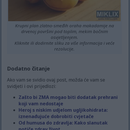
Krupni plan zlatno-smeđih oraha makadamije na
drvenoj površini pod toplim, mekim bočnim
osvjetljenjem.
Kliknite ili dodirnite sliku za više informacija i veće
rezolucije.
Dodatno čitanje
Ako vam se svidio ovaj post, možda će vam se
svidjeti i ovi prijedlozi:
Zašto bi ZMA mogao biti dodatak prehrani
koji vam nedostaje
Heroj s niskim udjelom ugljikohidrata:
iznenađujuće dobrobiti cvjetače
Od humusa do zdravlja: Kako slanutak
potiče zdrav život