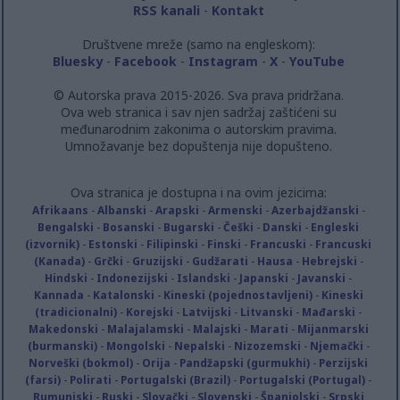
RSS kanali
-
Kontakt
Društvene mreže (samo na engleskom):
Bluesky
-
Facebook
-
Instagram
-
X
-
YouTube
© Autorska prava 2015-2026. Sva prava pridržana.
Ova web stranica i sav njen sadržaj zaštićeni su
međunarodnim zakonima o autorskim pravima.
Umnožavanje bez dopuštenja nije dopušteno.
Ova stranica je dostupna i na ovim jezicima:
Afrikaans
-
Albanski
-
Arapski
-
Armenski
-
Azerbajdžanski
-
Bengalski
-
Bosanski
-
Bugarski
-
Češki
-
Danski
-
Engleski
(izvornik)
-
Estonski
-
Filipinski
-
Finski
-
Francuski
-
Francuski
(Kanada)
-
Grčki
-
Gruzijski
-
Gudžarati
-
Hausa
-
Hebrejski
-
Hindski
-
Indonezijski
-
Islandski
-
Japanski
-
Javanski
-
Kannada
-
Katalonski
-
Kineski (pojednostavljeni)
-
Kineski
(tradicionalni)
-
Korejski
-
Latvijski
-
Litvanski
-
Mađarski
-
Makedonski
-
Malajalamski
-
Malajski
-
Marati
-
Mijanmarski
(burmanski)
-
Mongolski
-
Nepalski
-
Nizozemski
-
Njemački
-
Norveški (bokmol)
-
Orija
-
Pandžapski (gurmukhi)
-
Perzijski
(farsi)
-
Polirati
-
Portugalski (Brazil)
-
Portugalski (Portugal)
-
Rumunjski
-
Ruski
-
Slovački
-
Slovenski
-
Španjolski
-
Srpski