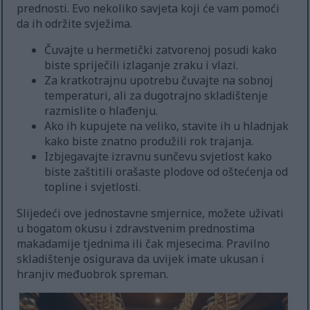
prednosti. Evo nekoliko savjeta koji će vam pomoći
da ih održite svježima.
Čuvajte u hermetički zatvorenoj posudi kako
biste spriječili izlaganje zraku i vlazi.
Za kratkotrajnu upotrebu čuvajte na sobnoj
temperaturi, ali za dugotrajno skladištenje
razmislite o hlađenju.
Ako ih kupujete na veliko, stavite ih u hladnjak
kako biste znatno produžili rok trajanja.
Izbjegavajte izravnu sunčevu svjetlost kako
biste zaštitili orašaste plodove od oštećenja od
topline i svjetlosti.
Slijedeći ove jednostavne smjernice, možete uživati
u bogatom okusu i zdravstvenim prednostima
makadamije tjednima ili čak mjesecima. Pravilno
skladištenje osigurava da uvijek imate ukusan i
hranjiv međuobrok spreman.