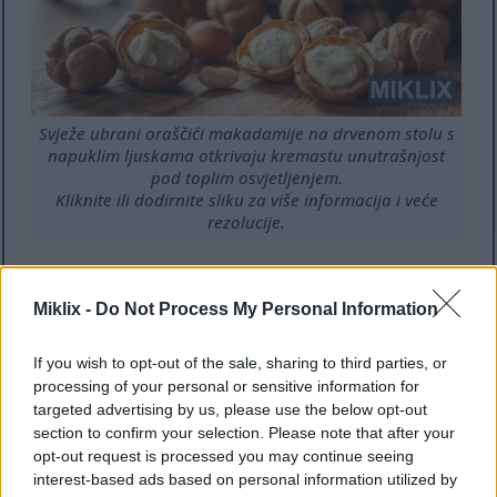
Svježe ubrani oraščići makadamije na drvenom stolu s
napuklim ljuskama otkrivaju kremastu unutrašnjost
pod toplim osvjetljenjem.
Kliknite ili dodirnite sliku za više informacija i veće
rezolucije.
Studije pokazuju da jedenje nekoliko makadamija
oraha dnevno može pomoći u kontroli tjelesne
Miklix -
Do Not Process My Personal Information
težine. Mnogi ljudi ne shvaćaju koliko kalorija
imaju. Ali, oni mogu biti dio zdrave prehrane i
If you wish to opt-out of the sale, sharing to third parties, or
pomoći u kontroli gladi.
processing of your personal or sensitive information for
Evo nekoliko razloga zašto su makadamija oraščići
targeted advertising by us, please use the below opt-out
section to confirm your selection. Please note that after your
dobri za mršavljenje:
opt-out request is processed you may continue seeing
Imaju zdrave masti koje vam pomažu da se
interest-based ads based on personal information utilized by