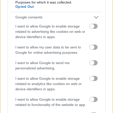
Purposes for which it was collected.
Konzumiranje makadamije može stvarno pomoći
Opted Out
zdravlju vaših crijeva. Imaju odličan okus i daju
vašem tijelu važne hranjive tvari. Ove hranjive tvari
Google consents
pomažu vašem tijelu da pravilno funkcionira.
I want to allow Google to enable storage
related to advertising like cookies on web or
device identifiers in apps.
Potencijalna svojstva za borbu
protiv raka
I want to allow my user data to be sent to
Google for online advertising purposes.
Makadamija oraščići privlače pozornost zbog svoje
I want to allow Google to send me
moguće uloge u borbi protiv raka. Sadrže
personalized advertising.
tokotrienole, vrstu vitamina E. Tokotrienoli su
poznati po svojim antioksidativnim svojstvima koja
I want to allow Google to enable storage
mogu zaštititi stanice od oštećenja koja bi mogla
related to analytics like cookies on web or
dovesti do raka. Studije sugeriraju da bi tokotrienoli
device identifiers in apps.
mogli usporiti rast stanica raka.
I want to allow Google to enable storage
Orašasti plodovi makadamije također sadrže
related to functionality of the website or app.
antioksidanse, što ih čini zdravim izborom