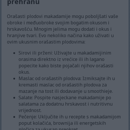
prehranu
Orašasti plodovi makadamije mogu poboljšati vaše
obroke i međuobroke svojim bogatim okusom i
hrskavošću. Mnogim jelima mogu dodati i okus i
hranjive tvari. Evo nekoliko načina kako uživati u
ovim ukusnim orašastim plodovima:
Sirovi ili prženi: Uživajte u makadamijinim
orasima direktno iz vrećice ili ih lagano
popecite kako biste pojačali njihov orašasti
okus.
Maslac od orašastih plodova: Izmiksajte ih u
kremasti maslac od orašastih plodova za
mazanje na tost ili dodavanje u smoothieje.
Salate: Pospite nasjeckane makadamije po
salatama za dodatnu hrskavost i nutritivnu
vrijednost.
Pečenje: Uključite ih u recepte s makadamijom
poput kolačića, brownija ili energetskih
pločica za ukusan preokret.