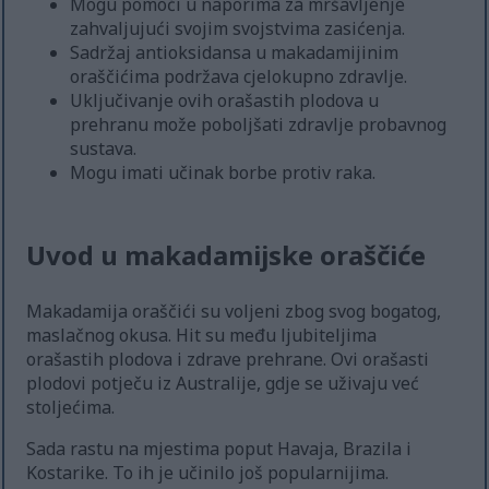
Mogu pomoći u naporima za mršavljenje
zahvaljujući svojim svojstvima zasićenja.
Sadržaj antioksidansa u makadamijinim
oraščićima podržava cjelokupno zdravlje.
Uključivanje ovih orašastih plodova u
prehranu može poboljšati zdravlje probavnog
sustava.
Mogu imati učinak borbe protiv raka.
Uvod u makadamijske oraščiće
Makadamija oraščići su voljeni zbog svog bogatog,
maslačnog okusa. Hit su među ljubiteljima
orašastih plodova i zdrave prehrane. Ovi orašasti
plodovi potječu iz Australije, gdje se uživaju već
stoljećima.
Sada rastu na mjestima poput Havaja, Brazila i
Kostarike. To ih je učinilo još popularnijima.