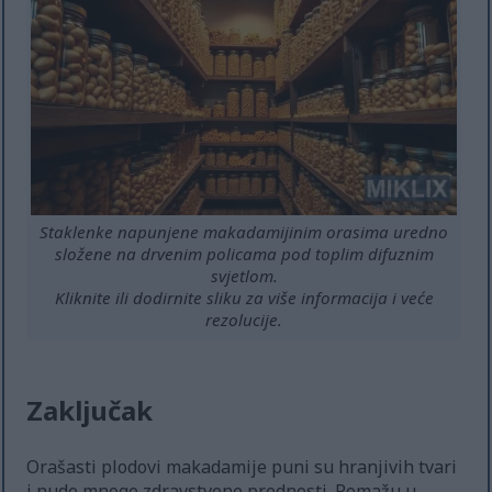
Staklenke napunjene makadamijinim orasima uredno
složene na drvenim policama pod toplim difuznim
svjetlom.
Kliknite ili dodirnite sliku za više informacija i veće
rezolucije.
Zaključak
Orašasti plodovi makadamije puni su hranjivih tvari
i nude mnoge zdravstvene prednosti. Pomažu u