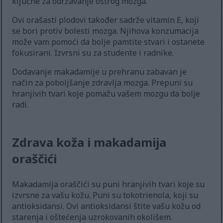
ključne za održavanje oštrog mozga.
Ovi orašasti plodovi također sadrže vitamin E, koji
se bori protiv bolesti mozga. Njihova konzumacija
može vam pomoći da bolje pamtite stvari i ostanete
fokusirani. Izvrsni su za studente i radnike.
Dodavanje makadamije u prehranu zabavan je
način za poboljšanje zdravlja mozga. Prepuni su
hranjivih tvari koje pomažu vašem mozgu da bolje
radi.
Zdrava koža i makadamija
oraščići
Makadamija oraščići su puni hranjivih tvari koje su
izvrsne za vašu kožu. Puni su tokotrienola, koji su
antioksidansi. Ovi antioksidansi štite vašu kožu od
starenja i oštećenja uzrokovanih okolišem.