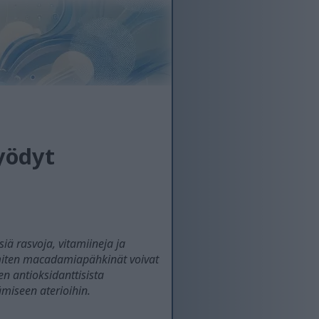
yödyt
ä rasvoja, vitamiineja ja
 miten macadamiapähkinät voivat
 antioksidanttisista
ämiseen aterioihin.