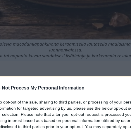
a olevia macadamiapähkinöitä keraamisella lautasella maalaism
luonnonvalossa.
a tai napauta kuvaa saadaksesi lisätietoja ja korkeampia resoluu
täynnä terveellisiä rasvoja ja välttämättömiä ravintoainei
 Not Process My Personal Information
 parantaa merkittävästi sydämen terveyttä.
pudotuksessa kylläisyyttä lisäävien ominaisuuksiensa ansi
to opt-out of the sale, sharing to third parties, or processing of your per
tioksidanttipitoisuus tukee yleistä terveyttä.
formation for targeted advertising by us, please use the below opt-out s
ällyttäminen ruokavalioon voi parantaa ruoansulatuskanava
r selection. Please note that after your opt-out request is processed y
rjuva vaikutus.
eing interest-based ads based on personal information utilized by us or
disclosed to third parties prior to your opt-out. You may separately opt-