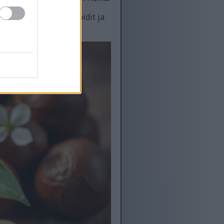
 radikaaleja. Flavonoidit ja
a pysymään terveinä.