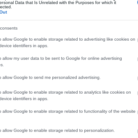
ersonal Data that Is Unrelated with the Purposes for which it
lected.
ä ravintoaineita, mikä tekee niistä loistavan valinnan ru
Out
n hyvä lähtökohta. Tämä määrä sisältää 23 grammaa rasvaa,
consents
ineja ja kivennäisaineita. Löydät niistä tiamiinia ja tärkeit
o allow Google to enable storage related to advertising like cookies on
uttavat kehoasi toimimaan oikein ja pitämään sinut terve
evice identifiers in apps.
 2 grammaa proteiinia ja 3 grammaa kuitua. Tämä tekee niist
o allow my user data to be sent to Google for online advertising
s.
to allow Google to send me personalized advertising.
iden antioksidanttiset ominaisuude
o allow Google to enable storage related to analytics like cookies on
ä terveyshyötyjä antioksidanttiensa ansiosta. Ne sisältävä
evice identifiers in apps.
ärkeitä ravintoaineita. Näiden pähkinöiden säännöllinen sy
a.
o allow Google to enable storage related to functionality of the website
idit torjuvat tulehdusta tehokkaasti. Tutkimukset osoittava
aa terveyttä. Tokotrienolit, eräs E-vitamiinin tyyppi, ovat
o allow Google to enable storage related to personalization.
 pähkinöiden terveyshyötyjä ja mahdollisesti alentavat sydä