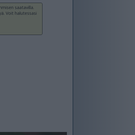
hmisen saatavilla.
yä. Voit halutessasi