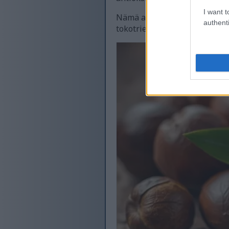
I want t
Nämä antioksidantit toimivat 
authenti
tokotrienolit tehostavat ke