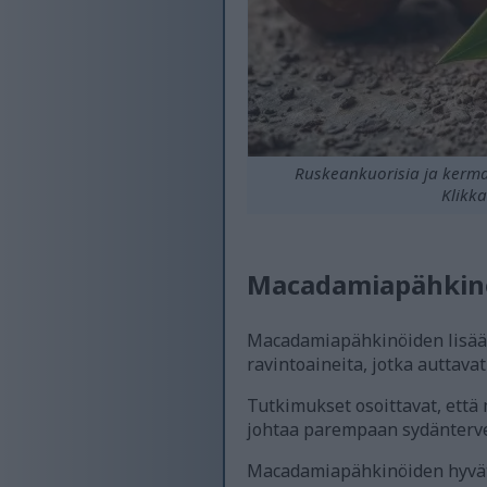
Ruskeankuorisia ja kermai
Klikka
Macadamiapähkinö
Macadamiapähkinöiden lisääm
ravintoaineita, jotka auttav
Tutkimukset osoittavat, ett
johtaa parempaan sydänterv
Macadamiapähkinöiden hyvät 