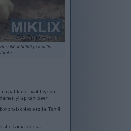
eillä lehdillä ja kukilla.
tioita.
ämä pähkinät ovat täynnä
ydämen ylläpitämiseen.
kokonaiskolesterolia. Tämä
dusta. Tämä alentaa