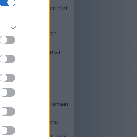
okavalion parantamiseen. Yksi
 josta enimmäkseen on
ä kivennäisaineita, kuten
enä.
ä ravitsevan välipalan tai
t
t flavonoideja ja
öminen voi auttaa vähentämään
t, että ne voivat alentaa
 myös voimakkaita
nsairauksien ja syövän riskiä.