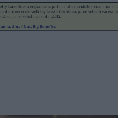
tty koneellisesti englannista, jotta se olisi mahdollisimman monen i
äntäminen ei ole vielä täydellistä tekniikkaa, joten virheitä voi esiint
stä englanninkielistä versiota täällä:
mia: Small Nut, Big Benefits