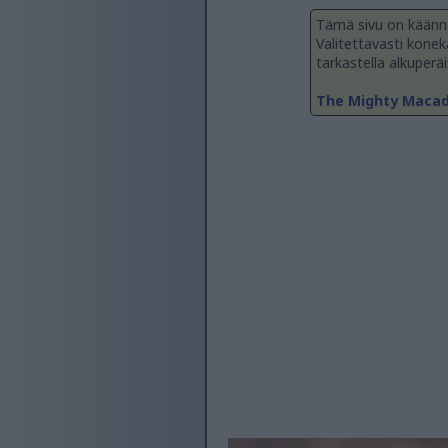
Tämä sivu on käänne
Valitettavasti konekä
tarkastella alkuperäi
The Mighty Macada