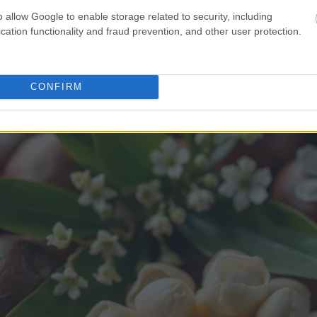
o allow Google to enable storage related to security, including
monella tapaa. Ne neutraloivat soluja vahingoittavia vapaita
cation functionality and fraud prevention, and other user protection.
hon puolustuskykyä, mikä auttaa meitä elämään pidempään j
CONFIRM