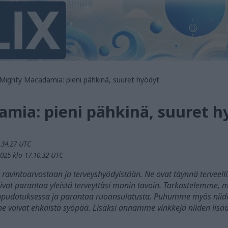
Mighty Macadamia: pieni pähkinä, suuret hyödyt
mia: pieni pähkinä, suuret h
.34.27 UTC
2025 klo 17.10.32 UTC
intoarvostaan ja terveyshyödyistään. Ne ovat täynnä terveellisi
vat parantaa yleistä terveyttäsi monin tavoin. Tarkastelemme,
npudotuksessa ja parantaa ruoansulatusta. Puhumme myös niiden
 ne voivat ehkäistä syöpää. Lisäksi annamme vinkkejä niiden lisä