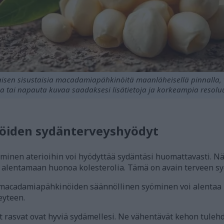
sen sisustaisia macadamiapähkinöitä maanläheisellä pinnalla, vihr
a tai napauta kuvaa saadaksesi lisätietoja ja korkeampia resoluu
iden sydänterveyshyödyt
inen aterioihin voi hyödyttää sydäntäsi huomattavasti. N
at alentamaan huonoa kolesterolia. Tämä on avain terveen s
ä macadamiapähkinöiden säännöllinen syöminen voi alentaa 
eyteen.
rasvat ovat hyviä sydämellesi. Ne vähentävät kehon tuleh