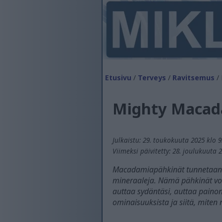
Etusivu
/
Terveys
/
Ravitsemus
/ 
Mighty Macada
Julkaistu: 29. toukokuuta 2025 klo 9
Viimeksi päivitetty: 28. joulukuuta 
Macadamiapähkinät tunnetaan rav
mineraaleja. Nämä pähkinät voi
auttaa sydäntäsi, auttaa paino
ominaisuuksista ja siitä, miten