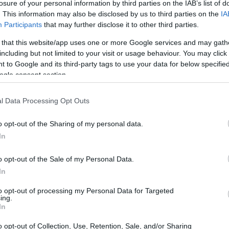
losure of your personal information by third parties on the IAB’s list of
iapähkinöihin
. This information may also be disclosed by us to third parties on the
IA
Participants
that may further disclose it to other third parties.
 that this website/app uses one or more Google services and may gath
aan niiden täyteläisen, voisen maun vuoksi. Ne ovat hitti
including but not limited to your visit or usage behaviour. You may click 
skuudessa. Nämä pähkinät tulevat Australiasta, jossa niitä on
 to Google and its third-party tags to use your data for below specifi
a kuten Havaijilla, Brasiliassa ja Costa Ricassa. Tämä on te
ogle consent section.
l Data Processing Opt Outs
aisesti moniin ruokiin, sekä makeisiin että suolaisiin. Ne 
itä on ehdottomasti kokeiltava niiden ainutlaatuisen makun 
o opt-out of the Sharing of my personal data.
ä hyviä rasvoja, vitamiineja ja mineraaleja. Ne ovat avai
In
o opt-out of the Sale of my Personal Data.
vat macadamiapähkinöitä niiden terveyshyötyjen vuoksi. Ne 
In
nen ravintoainesekoitus tekee niistä suosikkeja terveysruoi
to opt-out of processing my Personal Data for Targeted
ing.
In
den ravintosisältöprofiili
o opt-out of Collection, Use, Retention, Sale, and/or Sharing