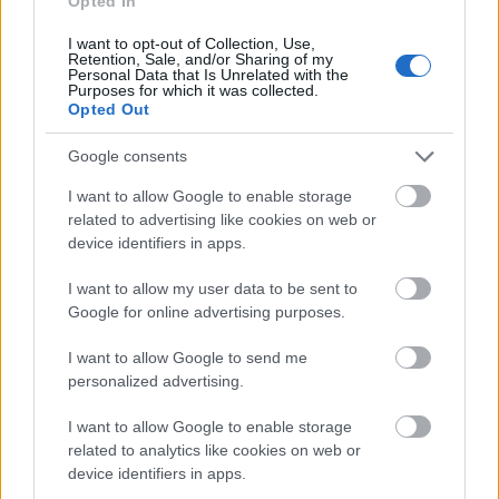
Opted In
nourrissent les bonnes bactéries de l'intestin.
I want to opt-out of Collection, Use,
Ces fibres contribuent également à la production
Retention, Sale, and/or Sharing of my
Personal Data that Is Unrelated with the
d'acides gras à chaîne courte. Ces acides peuvent
Purposes for which it was collected.
réduire l'inflammation intestinale, ce qui peut aider
Opted Out
à prévenir les troubles digestifs et à maintenir
l'équilibre de la flore intestinale.
Google consents
I want to allow Google to enable storage
Consommer des noix de macadamia est excellent
related to advertising like cookies on web or
pour la santé intestinale. Elles sont délicieuses et
device identifiers in apps.
apportent à l'organisme des nutriments essentiels
qui contribuent à son bon fonctionnement.
I want to allow my user data to be sent to
Google for online advertising purposes.
Propriétés potentielles de lutte
I want to allow Google to send me
personalized advertising.
contre le cancer
I want to allow Google to enable storage
Les noix de macadamia suscitent un intérêt
related to analytics like cookies on web or
croissant pour leur rôle potentiel dans la lutte
device identifiers in apps.