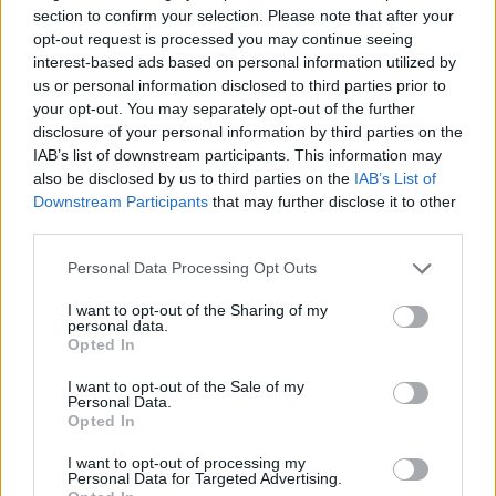
Elles contiennent des graisses saines qui
section to confirm your selection. Please note that after your
contribuent à la sensation de satiété.
opt-out request is processed you may continue seeing
Elles constituent une bonne source de fibres,
interest-based ads based on personal information utilized by
ce qui ralentit la digestion et procure une
us or personal information disclosed to third parties prior to
sensation de satiété.
your opt-out. You may separately opt-out of the further
Ils s'intègrent facilement à de nombreux plats
disclosure of your personal information by third parties on the
différents.
IAB’s list of downstream participants. This information may
also be disclosed by us to third parties on the
IAB’s List of
Choisir des noix de macadamia peut vous aider à
Downstream Participants
that may further disclose it to other
vous sentir rassasié et à atteindre vos objectifs de
third parties.
perte de poids. C'est un pas vers une alimentation
plus saine.
Please note that this website/app uses one or more Google
Personal Data Processing Opt Outs
services and may gather and store information including but
not limited to your visit or usage behaviour. You may click to
I want to opt-out of the Sharing of my
personal data.
grant or deny consent to Google and its third-party tags to
Amélioration de la santé
Opted In
use your data for below specified purposes in below Google
intestinale
consent section.
I want to opt-out of the Sale of my
Personal Data.
Opted In
Les noix de macadamia sont excellentes pour la
santé intestinale. Elles sont riches en fibres,
I want to opt-out of processing my
Personal Data for Targeted Advertising.
bénéfiques pour le système digestif. Ces fibres