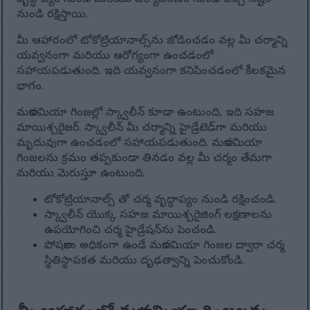
వృద్ధాప్యం నుండి మరియు పర్యావరణం నుండి వచ్చే నష్టం
నుండి రక్షిస్తాయి.
మీ ఆహారంలో టోకోట్రియానాల్స్‌ను జోడించడం వల్ల మీ చర్మాన్ని
యవ్వనంగా మరియు ఆరోగ్యంగా ఉంచడంలో
సహాయపడుతుంది. ఇది యవ్వనంగా కనిపించడంలో కీలకమైన
భాగం.
మకాడమియా గింజల్లో స్క్వాలీన్ కూడా ఉంటుంది, ఇది సహజ
మాయిశ్చరైజర్. స్క్వాలీన్ మీ చర్మాన్ని హైడ్రేటెడ్‌గా మరియు
మృదువుగా ఉంచడంలో సహాయపడుతుంది. మకాడమియా
గింజలను క్రమం తప్పకుండా తినడం వల్ల మీ చర్మం తేమగా
మరియు మెరుస్తూ ఉంటుంది.
టోకోట్రియానాల్స్ తో చర్మ వృద్ధాప్యం నుండి రక్షించండి.
స్క్వాలీన్ యొక్క సహజ మాయిశ్చరైజింగ్ లక్షణాలను
ఉపయోగించి చర్మ హైడ్రేషన్‌ను పెంచండి.
పోషకాలు అధికంగా ఉండే మకాడమియా గింజల ద్వారా చర్మ
స్థితిస్థాపకత మరియు దృఢత్వాన్ని పెంచుకోండి.