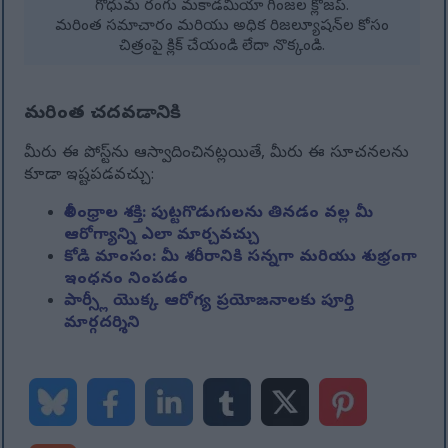
గోధుమ రంగు మకాడమియా గింజల క్లోజప్.
మరింత సమాచారం మరియు అధిక రిజల్యూషన్‌ల కోసం
చిత్రంపై క్లిక్ చేయండి లేదా నొక్కండి.
మరింత చదవడానికి
మీరు ఈ పోస్ట్‌ను ఆస్వాదించినట్లయితే, మీరు ఈ సూచనలను
కూడా ఇష్టపడవచ్చు:
శిలీంధ్రాల శక్తి: పుట్టగొడుగులను తినడం వల్ల మీ
ఆరోగ్యాన్ని ఎలా మార్చవచ్చు
కోడి మాంసం: మీ శరీరానికి సన్నగా మరియు శుభ్రంగా
ఇంధనం నింపడం
పార్స్లీ యొక్క ఆరోగ్య ప్రయోజనాలకు పూర్తి
మార్గదర్శిని