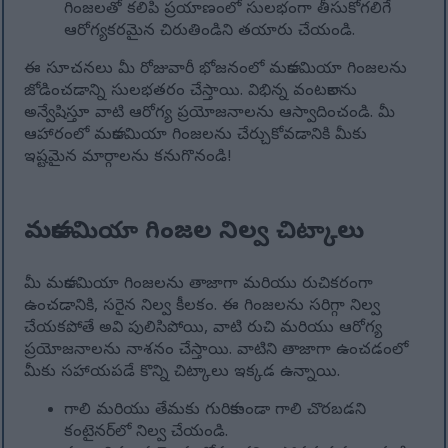
గింజలతో కలిపి ప్రయాణంలో సులభంగా తీసుకోగలిగే
ఆరోగ్యకరమైన చిరుతిండిని తయారు చేయండి.
ఈ సూచనలు మీ రోజువారీ భోజనంలో మకాడమియా గింజలను
జోడించడాన్ని సులభతరం చేస్తాయి. విభిన్న వంటకాలను
అన్వేషిస్తూ వాటి ఆరోగ్య ప్రయోజనాలను ఆస్వాదించండి. మీ
ఆహారంలో మకాడమియా గింజలను చేర్చుకోవడానికి మీకు
ఇష్టమైన మార్గాలను కనుగొనండి!
మకాడమియా గింజల నిల్వ చిట్కాలు
మీ మకాడమియా గింజలను తాజాగా మరియు రుచికరంగా
ఉంచడానికి, సరైన నిల్వ కీలకం. ఈ గింజలను సరిగ్గా నిల్వ
చేయకపోతే అవి పులిసిపోయి, వాటి రుచి మరియు ఆరోగ్య
ప్రయోజనాలను నాశనం చేస్తాయి. వాటిని తాజాగా ఉంచడంలో
మీకు సహాయపడే కొన్ని చిట్కాలు ఇక్కడ ఉన్నాయి.
గాలి మరియు తేమకు గురికాకుండా గాలి చొరబడని
కంటైనర్‌లో నిల్వ చేయండి.