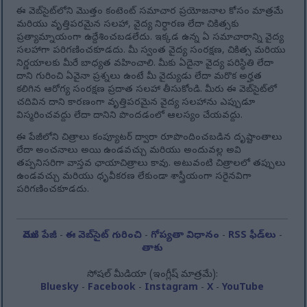
ఈ వెబ్‌సైట్‌లోని మొత్తం కంటెంట్ సమాచార ప్రయోజనాల కోసం మాత్రమే
మరియు వృత్తిపరమైన సలహా, వైద్య నిర్ధారణ లేదా చికిత్సకు
ప్రత్యామ్నాయంగా ఉద్దేశించబడలేదు. ఇక్కడ ఉన్న ఏ సమాచారాన్ని వైద్య
సలహాగా పరిగణించకూడదు. మీ స్వంత వైద్య సంరక్షణ, చికిత్స మరియు
నిర్ణయాలకు మీరే బాధ్యత వహించాలి. మీకు ఏదైనా వైద్య పరిస్థితి లేదా
దాని గురించి ఏవైనా ప్రశ్నలు ఉంటే మీ వైద్యుడు లేదా మరొక అర్హత
కలిగిన ఆరోగ్య సంరక్షణ ప్రదాత సలహా తీసుకోండి. మీరు ఈ వెబ్‌సైట్‌లో
చదివిన దాని కారణంగా వృత్తిపరమైన వైద్య సలహాను ఎప్పుడూ
విస్మరించవద్దు లేదా దానిని పొందడంలో ఆలస్యం చేయవద్దు.
ఈ పేజీలోని చిత్రాలు కంప్యూటర్ ద్వారా రూపొందించబడిన దృష్టాంతాలు
లేదా అంచనాలు అయి ఉండవచ్చు మరియు అందువల్ల అవి
తప్పనిసరిగా వాస్తవ ఛాయాచిత్రాలు కావు. అటువంటి చిత్రాలలో తప్పులు
ఉండవచ్చు మరియు ధృవీకరణ లేకుండా శాస్త్రీయంగా సరైనవిగా
పరిగణించకూడదు.
మొదటి పేజీ
-
ఈ వెబ్‌సైట్ గురించి
-
గోప్యతా విధానం
-
RSS ఫీడ్‌లు
-
తాకు
సోషల్ మీడియా (ఇంగ్లీష్ మాత్రమే):
Bluesky
-
Facebook
-
Instagram
-
X
-
YouTube