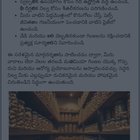
స్వల్పకాలిక ఉపయోగం కోసం గది ఉష్ణోగ్రత వద్ద ఉంచండి,
కానీ దీర్ఘకాలిక నిల్వ కోసం శీతలీకరణను పరిగణించండి.
మీరు వాటిని పెద్దమొత్తంలో కొనుగోలు చేస్తే, షెల్ఫ్
జీవితకాలం గణనీయంగా పెంచడానికి వాటిని ఫ్రిజ్‌లో
ఉంచండి.
వేడి మరియు కాంతి దెబ్బతినకుండా గింజలను రక్షించడానికి
ప్రత్యక్ష సూర్యకాంతిని నివారించండి.
ఈ సరళమైన మార్గదర్శకాలను పాటించడం ద్వారా, మీరు
వారాలు లేదా నెలల తరబడి మకాడమియా గింజల యొక్క గొప్ప
రుచి మరియు ఆరోగ్య ప్రయోజనాలను ఆస్వాదించవచ్చు. సరైన
నిల్వ మీకు ఎల్లప్పుడూ రుచికరమైన మరియు పోషకమైన
చిరుతిండిని సిద్ధంగా ఉంచుతుంది.