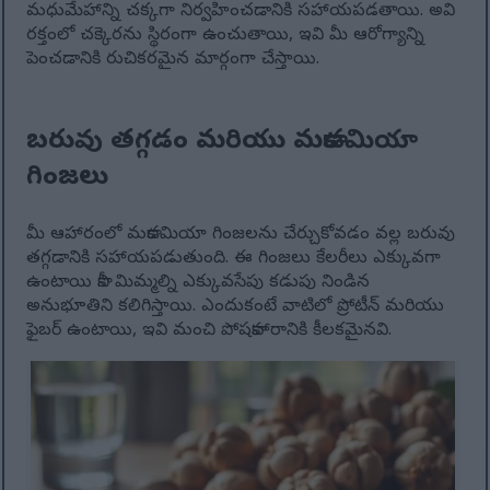
మధుమేహాన్ని చక్కగా నిర్వహించడానికి సహాయపడతాయి. అవి
రక్తంలో చక్కెరను స్థిరంగా ఉంచుతాయి, ఇవి మీ ఆరోగ్యాన్ని
పెంచడానికి రుచికరమైన మార్గంగా చేస్తాయి.
బరువు తగ్గడం మరియు మకాడమియా
గింజలు
మీ ఆహారంలో మకాడమియా గింజలను చేర్చుకోవడం వల్ల బరువు
తగ్గడానికి సహాయపడుతుంది. ఈ గింజలు కేలరీలు ఎక్కువగా
ఉంటాయి కానీ మిమ్మల్ని ఎక్కువసేపు కడుపు నిండిన
అనుభూతిని కలిగిస్తాయి. ఎందుకంటే వాటిలో ప్రోటీన్ మరియు
ఫైబర్ ఉంటాయి, ఇవి మంచి పోషకాహారానికి కీలకమైనవి.