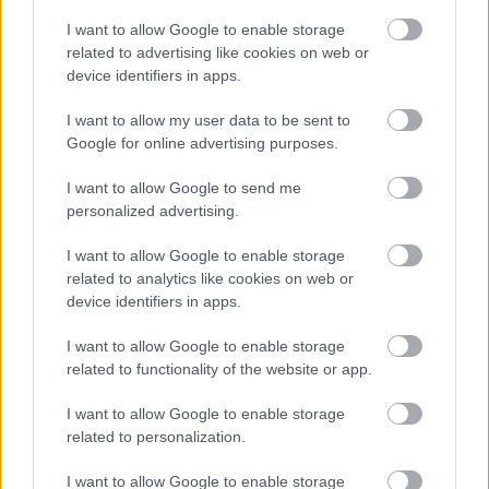
ప్రేగులను సమతుల్యంగా ఉంచడానికి సహాయపడుతుంది.
I want to allow Google to enable storage
మకాడమియా గింజలు తినడం వల్ల మీ పేగు ఆరోగ్యానికి నిజంగా
related to advertising like cookies on web or
సహాయపడుతుంది. అవి చాలా రుచిగా ఉంటాయి మరియు మీ
device identifiers in apps.
శరీరానికి ముఖ్యమైన పోషకాలను అందిస్తాయి. ఈ పోషకాలు మీ
శరీరం సరిగ్గా పనిచేయడానికి సహాయపడతాయి.
I want to allow my user data to be sent to
Google for online advertising purposes.
I want to allow Google to send me
సంభావ్య క్యాన్సర్-పోరాట లక్షణాలు
personalized advertising.
క్యాన్సర్‌తో పోరాడడంలో మెకాడమియా గింజలు పోషించే పాత్రకు
I want to allow Google to enable storage
గుర్తింపు పొందుతున్నాయి. వాటిలో టోకోట్రినాల్స్ అనే ఒక
related to analytics like cookies on web or
రకమైన విటమిన్ E ఉంటుంది. టోకోట్రినాల్స్ వాటి
device identifiers in apps.
యాంటీఆక్సిడెంట్ శక్తులకు ప్రసిద్ధి చెందాయి, ఇవి క్యాన్సర్‌కు
I want to allow Google to enable storage
దారితీసే నష్టం నుండి కణాలను రక్షించగలవు. టోకోట్రినాల్స్
related to functionality of the website or app.
క్యాన్సర్ కణాల పెరుగుదలను నెమ్మదిస్తాయని అధ్యయనాలు
సూచిస్తున్నాయి.
I want to allow Google to enable storage
related to personalization.
మకాడమియా గింజల్లో యాంటీఆక్సిడెంట్లు కూడా ఉంటాయి, ఇవి
ఆరోగ్యకరమైన స్నాక్ ఎంపికగా మారుతాయి. యాంటీఆక్సిడెంట్లు
I want to allow Google to enable storage