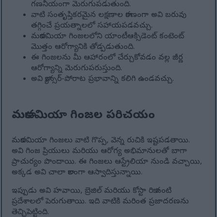
గణనీయంగా మెరుగుపడుతుంది.
వాటి సంతృప్తికరమైన లక్షణాల కారణంగా అవి బరువు
తగ్గించే ప్రయత్నాలలో సహాయపడవచ్చు.
మకాడమియా గింజలలోని యాంటీఆక్సిడెంట్ కంటెంట్
మొత్తం ఆరోగ్యానికి తోడ్పడుతుంది.
ఈ గింజలను మీ ఆహారంలో చేర్చుకోవడం వల్ల జీర్ణ
ఆరోగ్యాన్ని మెరుగుపరుస్తుంది.
అవి క్యాన్సర్-పోరాట ప్రభావాన్ని కలిగి ఉండవచ్చు.
మకాడమియా గింజల పరిచయం
మకాడమియా గింజలు వాటి గొప్ప, వెన్న రుచికి ఇష్టపడతాయి.
అవి గింజ ప్రియులు మరియు ఆరోగ్య అభిమానులతో బాగా
ప్రాచుర్యం పొందాయి. ఈ గింజలు ఆస్ట్రేలియా నుండి వచ్చాయి,
అక్కడ అవి చాలా కాలంగా ఆస్వాదిస్తున్నాయి.
ఇప్పుడు అవి హవాయి, బ్రెజిల్ మరియు కోస్టా రికా వంటి
ప్రదేశాలలో పెరుగుతాయి. ఇది వాటికి మరింత ప్రజాదరణను
తెచ్చిపెట్టింది.