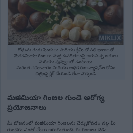
గోధుమ రంగు పెంకులు మరియు క్రీమీ లోపలి భాగాలతో
మెకడమియా గింజలు మట్టి ఉపరితలంపై ఆకుపచ్చ ఆకులు
మరియు పువ్వులతో ఉంటాయి.
మరింత సమాచారం మరియు అధిక రిజల్యూషన్‌ల కోసం
చిత్రంపై క్లిక్ చేయండి లేదా నొక్కండి.
మకాడమియా గింజల గుండె ఆరోగ్య
ప్రయోజనాలు
మీ భోజనంలో మకాడమియా గింజలను చేర్చుకోవడం వల్ల మీ
గుండెకు ఎంతో మేలు జరుగుతుంది. ఈ గింజలు చెడు