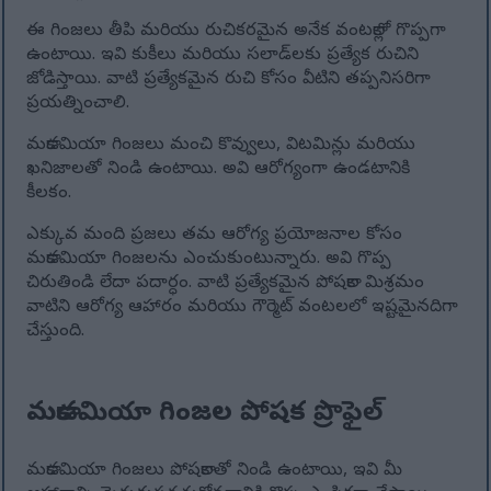
ఈ గింజలు తీపి మరియు రుచికరమైన అనేక వంటకాల్లో గొప్పగా
ఉంటాయి. ఇవి కుకీలు మరియు సలాడ్‌లకు ప్రత్యేక రుచిని
జోడిస్తాయి. వాటి ప్రత్యేకమైన రుచి కోసం వీటిని తప్పనిసరిగా
ప్రయత్నించాలి.
మకాడమియా గింజలు మంచి కొవ్వులు, విటమిన్లు మరియు
ఖనిజాలతో నిండి ఉంటాయి. అవి ఆరోగ్యంగా ఉండటానికి
కీలకం.
ఎక్కువ మంది ప్రజలు తమ ఆరోగ్య ప్రయోజనాల కోసం
మకాడమియా గింజలను ఎంచుకుంటున్నారు. అవి గొప్ప
చిరుతిండి లేదా పదార్ధం. వాటి ప్రత్యేకమైన పోషకాల మిశ్రమం
వాటిని ఆరోగ్య ఆహారం మరియు గౌర్మెట్ వంటలలో ఇష్టమైనదిగా
చేస్తుంది.
మకాడమియా గింజల పోషక ప్రొఫైల్
మకాడమియా గింజలు పోషకాలతో నిండి ఉంటాయి, ఇవి మీ