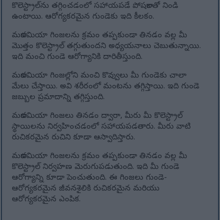
కొలెస్ట్రాల్‌ను తగ్గించడంలో సహాయపడే పోషకాలతో నిండి
ఉంటాయి. ఆరోగ్యకరమైన గుండెకు ఇది కీలకం.
మకాడమియా గింజలను క్రమం తప్పకుండా తినడం వల్ల మీ
మొత్తం కొలెస్ట్రాల్ తగ్గుతుందని అధ్యయనాలు చెబుతున్నాయి.
ఇది మంచి గుండె ఆరోగ్యానికి దారితీస్తుంది.
మకాడమియా గింజల్లోని మంచి కొవ్వులు మీ గుండెకు చాలా
మేలు చేస్తాయి. అవి శరీరంలో మంటను తగ్గిస్తాయి. ఇది గుండె
జబ్బుల ప్రమాదాన్ని తగ్గిస్తుంది.
మకాడమియా గింజలు తినడం ద్వారా, మీరు మీ కొలెస్ట్రాల్
స్థాయిలను నిర్వహించడంలో సహాయపడతారు. మీరు వాటి
రుచికరమైన రుచిని కూడా ఆస్వాదిస్తారు.
మకాడమియా గింజలను క్రమం తప్పకుండా తినడం వల్ల మీ
కొలెస్ట్రాల్ నిర్వహణ మెరుగుపడుతుంది. ఇది మీ గుండె
ఆరోగ్యాన్ని కూడా పెంచుతుంది. ఈ గింజలు గుండె-
ఆరోగ్యకరమైన జీవనశైలికి రుచికరమైన మరియు
ఆరోగ్యకరమైన ఎంపిక.