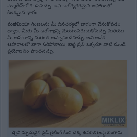
స్మూతీస్‌లో కలపవచ్చు. అవి ఆరోగ్యకరమైన ఆహారంలో
కీలకమైన భాగం.
మకాడమియా గింజలను మీ దినచర్యలో భాగంగా చేసుకోవడం
ద్వారా, మీరు మీ ఆరోగ్యాన్ని మెరుగుపరుచుకోవచ్చు మరియు
మీ ఆహారాన్ని మరింత ఆస్వాదించవచ్చు. అవి అనేక
ఆహారాలలో బాగా సరిపోతాయి, కాబట్టి ప్రతి ఒక్కరూ వాటి నుండి
ప్రయోజనం పొందవచ్చు.
వెచ్చని మృదువైన సైడ్ లైటింగ్ కింద చెక్క ఉపరితలంపై బంగారు-