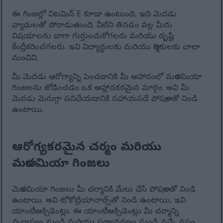
ఈ గింజల్లో విటమిన్ E కూడా ఉంటుంది, ఇది మెదడు
వ్యాధులతో పోరాడుతుంది. వీటిని తినడం వల్ల మీరు
విషయాలను బాగా గుర్తుంచుకోగలరు మరియు దృష్టి
కేంద్రీకరించగలరు. ఇవి విద్యార్థులకు మరియు కార్మికులకు చాలా
మంచివి.
మీ మెదడు ఆరోగ్యాన్ని పెంచడానికి మీ ఆహారంలో మకాడమియా
గింజలను జోడించడం ఒక ఆహ్లాదకరమైన మార్గం. అవి మీ
మెదడు మెరుగ్గా పనిచేయడానికి సహాయపడే పోషకాలతో నిండి
ఉంటాయి.
ఆరోగ్యకరమైన చర్మం మరియు
మకాడమియా గింజలు
మెకాడమియా గింజలు మీ చర్మానికి మేలు చేసే పోషకాలతో నిండి
ఉంటాయి. అవి టోకోట్రియానాల్స్‌తో నిండి ఉంటాయి, ఇవి
యాంటీఆక్సిడెంట్లు. ఈ యాంటీఆక్సిడెంట్లు మీ చర్మాన్ని