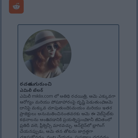
రచయిత గురుంచి
ఎమిలీ టేలర్
ఎమిలీ miklix.com లో అతిథి రచయిత్రి, ఆమె ఎక్కువగా
ఆరోగ్యం మరియు పోషకాహారంపై దృష్టి పెడుతుంది, ఆమె
దానిపై మక్కువ చూపుతుంది. సమయం మరియు ఇతర
ప్రాజెక్టులు అనుమతించినంతవరకు ఆమె ఈ వెబ్‌సైట్‌కు
కథనాలను అందించడానికి ప్రయత్నిస్తుంది, కానీ జీవితంలో
ప్రతిదీ వలె, ఫ్రీక్వెన్సీ మారవచ్చు. ఆన్‌లైన్‌లో బ్లాగింగ్
చేయనప్పుడు, ఆమె తన తోటను జాగ్రత్తగా
చూసుకోవడం, వంట చేయడం, పుస్తకాలు చదవడం