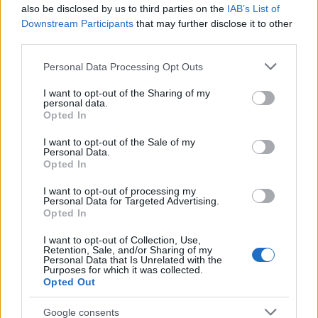
కడుపు నిండినట్లు అనిపించడానికి సహాయపడతాయి.
also be disclosed by us to third parties on the
IAB’s List of
అవి ఫైబర్ యొక్క మంచి మూలం, ఇది జీర్ణక్రియను
Downstream Participants
that may further disclose it to other
నెమ్మదిస్తుంది మరియు మిమ్మల్ని సంతృప్తికరంగా
third parties.
ఉంచుతుంది.
Please note that this website/app uses one or more Google
వీటిని అనేక రకాల భోజనాలకు సులభంగా జోడించవచ్చు.
Personal Data Processing Opt Outs
services and may gather and store information including but
మకాడమియా గింజలను ఎంచుకోవడం వలన మీరు సంతృప్తి
not limited to your visit or usage behaviour. You may click to
I want to opt-out of the Sharing of my
personal data.
చెందడానికి మరియు మీ బరువు తగ్గించే లక్ష్యాలకు మద్దతు
grant or deny consent to Google and its third-party tags to
Opted In
use your data for below specified purposes in below Google
ఇవ్వవచ్చు. ఇది ఆరోగ్యకరమైన ఆహారం వైపు ఒక అడుగు.
consent section.
I want to opt-out of the Sale of my
Personal Data.
Opted In
పేగు ఆరోగ్య మెరుగుదల
I want to opt-out of processing my
Personal Data for Targeted Advertising.
Opted In
మెకాడమియా గింజలు మీ ప్రేగు ఆరోగ్యానికి చాలా మంచివి. అవి
ఫైబర్‌తో నిండి ఉంటాయి, ఇది మీ జీర్ణవ్యవస్థకు మంచిది. ఈ
I want to opt-out of Collection, Use,
ఫైబర్ మీ ప్రేగులోని మంచి బ్యాక్టీరియాను పోషిస్తుంది.
Retention, Sale, and/or Sharing of my
Personal Data that Is Unrelated with the
Purposes for which it was collected.
ఈ ఫైబర్ షార్ట్-చైన్ ఫ్యాటీ యాసిడ్లను తయారు చేయడానికి
Opted Out
కూడా సహాయపడుతుంది. ఈ ఆమ్లాలు మీ ప్రేగులలో మంటను
తగ్గిస్తాయి. ఇది జీర్ణ సమస్యలను నివారించడానికి మరియు మీ
Google consents