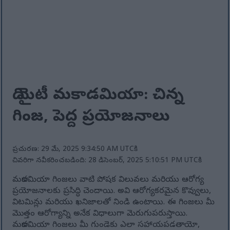
ది మైటీ మకాడమియా: చిన్న
గింజ, పెద్ద ప్రయోజనాలు
ప్రచురణ: 29 మే, 2025 9:34:50 AM UTCకి
చివరిగా నవీకరించబడింది: 28 డిసెంబర్, 2025 5:10:51 PM UTCకి
మకాడమియా గింజలు వాటి పోషక విలువలు మరియు ఆరోగ్య
ప్రయోజనాలకు ప్రసిద్ధి చెందాయి. అవి ఆరోగ్యకరమైన కొవ్వులు,
విటమిన్లు మరియు ఖనిజాలతో నిండి ఉంటాయి. ఈ గింజలు మీ
మొత్తం ఆరోగ్యాన్ని అనేక విధాలుగా మెరుగుపరుస్తాయి.
మకాడమియా గింజలు మీ గుండెకు ఎలా సహాయపడతాయో,