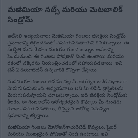
మకాడమియా నట్స్ మరియు మెటబాలిక్
సిండ్రోమ్
ఇటీవలి అధ్యయనాలు మెకాడమియా గింజలు జీవక్రియ సిండ్రోమ్
ప్రమాదాన్ని తగ్గించడంలో సహాయపడతాయని కనుగొన్నాయి. ఈ
పరిస్థితి మధుమేహం మరియు గుండె జబ్బుల అవకాశాన్ని
పెంచుతుంది. ఈ గింజలు పోషకాలతో నిండి ఉంటాయి మరియు
రక్తంలో చక్కెరను నియంత్రించడంలో సహాయపడతాయి, ఇవి
టైప్ 2 డయాబెటిస్ ఉన్నవారికి గొప్పగా చేస్తాయి.
మకాడమియా గింజలు తినడం వల్ల మీ ఆరోగ్యం అనేక విధాలుగా
మెరుగుపడుతుంది. అధ్యయనాలు అవి మీ లిపిడ్ ప్రొఫైల్‌లను
మెరుగుపరుస్తాయని చూపిస్తున్నాయి, ఇది జీవక్రియ సిండ్రోమ్‌కు
కీలకం. ఈ గింజలలోని ఆరోగ్యకరమైన కొవ్వులు మీ గుండెకు
కూడా సహాయపడతాయి, తీవ్రమైన ఆరోగ్య సమస్యల
ప్రమాదాన్ని తగ్గిస్తాయి.
మకాడమియా గింజలు మోనోఅన్‌శాచురేటెడ్ కొవ్వులు, ఫైబర్
మరియు ముఖ్యమైన పోషకాలతో నిండి ఉంటాయి. ఇవి