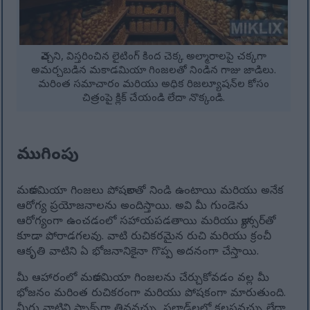
వెచ్చని, విస్తరించిన లైటింగ్ కింద చెక్క అల్మారాలపై చక్కగా
అమర్చబడిన మకాడమియా గింజలతో నిండిన గాజు జాడిలు.
మరింత సమాచారం మరియు అధిక రిజల్యూషన్‌ల కోసం
చిత్రంపై క్లిక్ చేయండి లేదా నొక్కండి.
ముగింపు
మకాడమియా గింజలు పోషకాలతో నిండి ఉంటాయి మరియు అనేక
ఆరోగ్య ప్రయోజనాలను అందిస్తాయి. అవి మీ గుండెను
ఆరోగ్యంగా ఉంచడంలో సహాయపడతాయి మరియు క్యాన్సర్‌తో
కూడా పోరాడగలవు. వాటి రుచికరమైన రుచి మరియు క్రంచీ
ఆకృతి వాటిని ఏ భోజనానికైనా గొప్ప అదనంగా చేస్తాయి.
మీ ఆహారంలో మకాడమియా గింజలను చేర్చుకోవడం వల్ల మీ
భోజనం మరింత రుచికరంగా మరియు పోషకంగా మారుతుంది.
మీరు వాటిని స్నాక్స్‌గా తినవచ్చు, సలాడ్‌లలో కలపవచ్చు లేదా