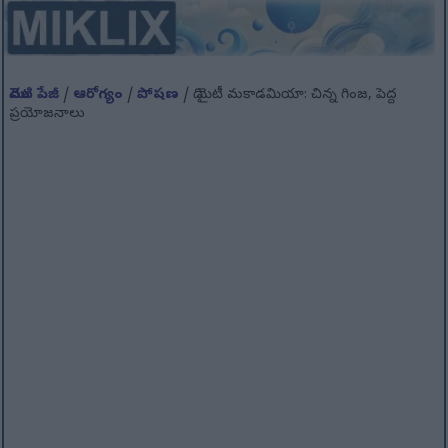
మొదటి పేజీ
/
ఆరోగ్యం
/
పోషణ
/ ది మైటీ మకాడమియా: చిన్న గింజ, పెద్ద
ప్రయోజనాలు