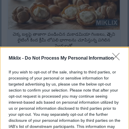
చెక్క బల్లపై తాజాగా పండించిన మకాడమియా గింజలు, వెచ్చని
లైటింగ్ కింద క్రీమీ లోపలి భాగాలను చూపిస్తున్న పగిలిన
పెంకులతో.
మరింత సమాచారం మరియు అధిక రిజల్యూషన్‌ల కోసం
చిత్రంపై క్లిక్ చేయండి లేదా నొక్కండి.
Miklix -
Do Not Process My Personal Information
రోజుకు కొన్ని మకాడమియా గింజలు తినడం వల్ల బరువు
If you wish to opt-out of the sale, sharing to third parties, or
నియంత్రణలో సహాయపడుతుందని అధ్యయనాలు
processing of your personal or sensitive information for
చెబుతున్నాయి. చాలా మందికి తమ వద్ద ఎన్ని కేలరీలు
targeted advertising by us, please use the below opt-out
ఉన్నాయో తెలియదు. కానీ, అవి ఆరోగ్యకరమైన ఆహారంలో భాగం
section to confirm your selection. Please note that after your
కావచ్చు మరియు ఆకలిని నియంత్రించడంలో సహాయపడతాయి.
opt-out request is processed you may continue seeing
interest-based ads based on personal information utilized by
బరువు తగ్గడానికి మకాడమియా గింజలు ఎందుకు మంచివో
us or personal information disclosed to third parties prior to
ఇక్కడ కొన్ని కారణాలు ఉన్నాయి:
your opt-out. You may separately opt-out of the further
disclosure of your personal information by third parties on the
వాటిలో ఆరోగ్యకరమైన కొవ్వులు ఉంటాయి, ఇవి మీకు
IAB’s list of downstream participants. This information may