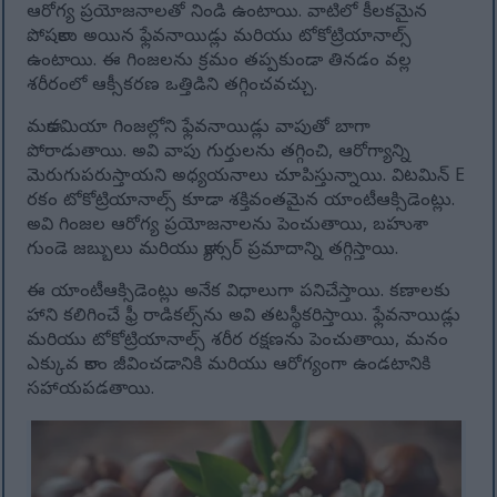
ఆరోగ్య ప్రయోజనాలతో నిండి ఉంటాయి. వాటిలో కీలకమైన
పోషకాలు అయిన ఫ్లేవనాయిడ్లు మరియు టోకోట్రియానాల్స్
ఉంటాయి. ఈ గింజలను క్రమం తప్పకుండా తినడం వల్ల
శరీరంలో ఆక్సీకరణ ఒత్తిడిని తగ్గించవచ్చు.
మకాడమియా గింజల్లోని ఫ్లేవనాయిడ్లు వాపుతో బాగా
పోరాడుతాయి. అవి వాపు గుర్తులను తగ్గించి, ఆరోగ్యాన్ని
మెరుగుపరుస్తాయని అధ్యయనాలు చూపిస్తున్నాయి. విటమిన్ E
రకం టోకోట్రియానాల్స్ కూడా శక్తివంతమైన యాంటీఆక్సిడెంట్లు.
అవి గింజల ఆరోగ్య ప్రయోజనాలను పెంచుతాయి, బహుశా
గుండె జబ్బులు మరియు క్యాన్సర్ ప్రమాదాన్ని తగ్గిస్తాయి.
ఈ యాంటీఆక్సిడెంట్లు అనేక విధాలుగా పనిచేస్తాయి. కణాలకు
హాని కలిగించే ఫ్రీ రాడికల్స్‌ను అవి తటస్థీకరిస్తాయి. ఫ్లేవనాయిడ్లు
మరియు టోకోట్రియానాల్స్ శరీర రక్షణను పెంచుతాయి, మనం
ఎక్కువ కాలం జీవించడానికి మరియు ఆరోగ్యంగా ఉండటానికి
సహాయపడతాయి.