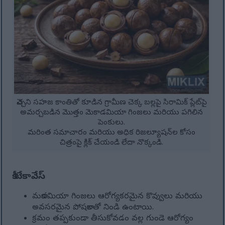
వెచ్చని సహజ కాంతితో కూడిన గ్రామీణ చెక్క బల్లపై సిరామిక్ ప్లేట్‌పై
అమర్చబడిన మొత్తం మెకాడమియా గింజలు మరియు పగిలిన
పెంకులు.
మరింత సమాచారం మరియు అధిక రిజల్యూషన్‌ల కోసం
చిత్రంపై క్లిక్ చేయండి లేదా నొక్కండి.
కీ టేకావేస్
మకాడమియా గింజలు ఆరోగ్యకరమైన కొవ్వులు మరియు
అవసరమైన పోషకాలతో నిండి ఉంటాయి.
క్రమం తప్పకుండా తీసుకోవడం వల్ల గుండె ఆరోగ్యం