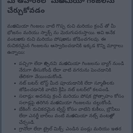
మీ ఆహారంలో మకాడమియా గింజలను
చేర్చుకోవడం
మకాడమియా గింజలు వాటి గొప్ప రుచి మరియు క్రంచ్ తో మీ
భోజనం మరియు స్నాక్స్ ను మెరుగుపరుస్తాయి. అవి అనేక
వంటకాలకు రుచి మరియు పోషకాలను జోడించగలవు. ఈ
రుచికరమైన గింజలను ఆస్వాదించడానికి ఇక్కడ కొన్ని మార్గాలు
ఉన్నాయి:
పచ్చిగా లేదా కాల్చినవి: మకాడమియా గింజలను బ్యాగ్ నుండి
నేరుగా తీసుకోండి లేదా వాటి వగరును పెంచడానికి
తేలికగా వేయించుకోండి.
నట్ బటర్: టోస్ట్ మీద పూయడానికి లేదా స్మూతీలకు
జోడించడానికి వాటిని క్రీమీ నట్ బటర్‌లో కలపండి.
సలాడ్లు: అదనపు క్రంచ్ మరియు పోషక ప్రోత్సాహం కోసం
సలాడ్లపై తరిగిన మకాడమియా గింజలను చల్లుకోండి.
బేకింగ్: రుచికరమైన ట్విస్ట్ కోసం వాటిని కుకీలు, బ్రౌనీలు
లేదా ఎనర్జీ బార్‌లు వంటి మకాడమియా నట్స్ వంటకాల్లో
చేర్చండి.
గ్రానోలా లేదా ట్రైల్ మిక్స్: ఎండిన పండ్లు మరియు ఇతర