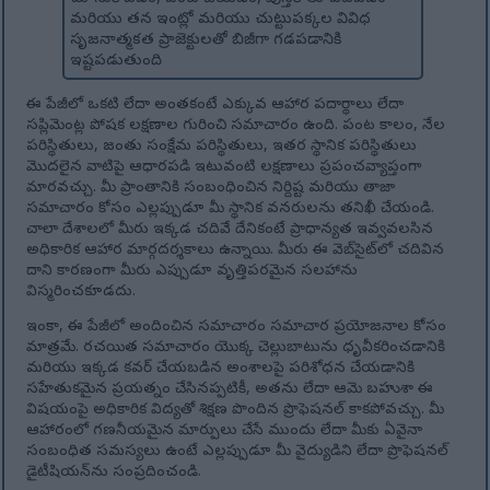
మరియు తన ఇంట్లో మరియు చుట్టుపక్కల వివిధ
సృజనాత్మకత ప్రాజెక్టులతో బిజీగా గడపడానికి
ఇష్టపడుతుంది.
ఈ పేజీలో ఒకటి లేదా అంతకంటే ఎక్కువ ఆహార పదార్థాలు లేదా
సప్లిమెంట్ల పోషక లక్షణాల గురించి సమాచారం ఉంది. పంట కాలం, నేల
పరిస్థితులు, జంతు సంక్షేమ పరిస్థితులు, ఇతర స్థానిక పరిస్థితులు
మొదలైన వాటిపై ఆధారపడి ఇటువంటి లక్షణాలు ప్రపంచవ్యాప్తంగా
మారవచ్చు. మీ ప్రాంతానికి సంబంధించిన నిర్దిష్ట మరియు తాజా
సమాచారం కోసం ఎల్లప్పుడూ మీ స్థానిక వనరులను తనిఖీ చేయండి.
చాలా దేశాలలో మీరు ఇక్కడ చదివే దేనికంటే ప్రాధాన్యత ఇవ్వవలసిన
అధికారిక ఆహార మార్గదర్శకాలు ఉన్నాయి. మీరు ఈ వెబ్‌సైట్‌లో చదివిన
దాని కారణంగా మీరు ఎప్పుడూ వృత్తిపరమైన సలహాను
విస్మరించకూడదు.
ఇంకా, ఈ పేజీలో అందించిన సమాచారం సమాచార ప్రయోజనాల కోసం
మాత్రమే. రచయిత సమాచారం యొక్క చెల్లుబాటును ధృవీకరించడానికి
మరియు ఇక్కడ కవర్ చేయబడిన అంశాలపై పరిశోధన చేయడానికి
సహేతుకమైన ప్రయత్నం చేసినప్పటికీ, అతను లేదా ఆమె బహుశా ఈ
విషయంపై అధికారిక విద్యతో శిక్షణ పొందిన ప్రొఫెషనల్ కాకపోవచ్చు. మీ
ఆహారంలో గణనీయమైన మార్పులు చేసే ముందు లేదా మీకు ఏవైనా
సంబంధిత సమస్యలు ఉంటే ఎల్లప్పుడూ మీ వైద్యుడిని లేదా ప్రొఫెషనల్
డైటీషియన్‌ను సంప్రదించండి.