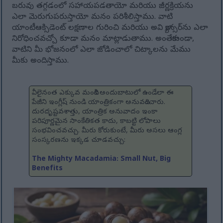
బరువు తగ్గడంలో సహాయపడతాయో మరియు జీర్ణక్రియను
ఎలా మెరుగుపరుస్తాయో మనం పరిశీలిస్తాము. వాటి
యాంటీఆక్సిడెంట్ లక్షణాల గురించి మరియు అవి క్యాన్సర్‌ను ఎలా
నిరోధించవచ్చో కూడా మనం మాట్లాడుతాము. అంతేకాకుండా,
వాటిని మీ భోజనంలో ఎలా జోడించాలో చిట్కాలను మేము
మీకు అందిస్తాము.
వీలైనంత ఎక్కువ మందికి అందుబాటులో ఉండేలా ఈ
పేజీని ఇంగ్లీష్ నుండి యాంత్రికంగా అనువదించారు.
దురదృష్టవశాత్తు, యాంత్రిక అనువాదం ఇంకా
పరిపూర్ణమైన సాంకేతికత కాదు, కాబట్టి లోపాలు
సంభవించవచ్చు. మీరు కోరుకుంటే, మీరు అసలు ఆంగ్ల
సంస్కరణను ఇక్కడ చూడవచ్చు:
The Mighty Macadamia: Small Nut, Big
Benefits