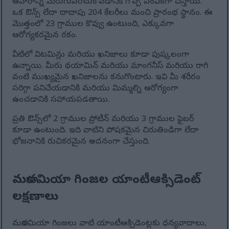
ఆహారాన్ని మెరుగుపరచుకోవడానికి గొప్ప ఎంపికగా చేస్తాయి.
ఒక ఔన్స్ లేదా దాదాపు 204 కేలరీలు మంచి ప్రారంభ స్థానం. ఈ
మొత్తంలో 23 గ్రాముల కొవ్వు ఉంటుంది, ఎక్కువగా
ఆరోగ్యకరమైన రకం.
వీటిలో విటమిన్లు మరియు ఖనిజాలు కూడా పుష్కలంగా
ఉన్నాయి. మీరు థయామిన్ మరియు మాంగనీస్ మరియు రాగి
వంటి ముఖ్యమైన ఖనిజాలను కనుగొంటారు. ఇవి మీ శరీరం
సరిగ్గా పనిచేయడానికి మరియు మిమ్మల్ని ఆరోగ్యంగా
ఉంచడానికి సహాయపడతాయి.
ప్రతి ఔన్స్‌లో 2 గ్రాముల ప్రోటీన్ మరియు 3 గ్రాముల ఫైబర్
కూడా ఉంటుంది. ఇది వాటిని పోషకమైన చిరుతిండిగా లేదా
భోజనానికి రుచికరమైన అదనంగా చేస్తుంది.
మకాడమియా గింజల యాంటీఆక్సిడెంట్
లక్షణాలు
మకాడమియా గింజలు వాటి యాంటీఆక్సిడెంట్లకు ధన్యవాదాలు,