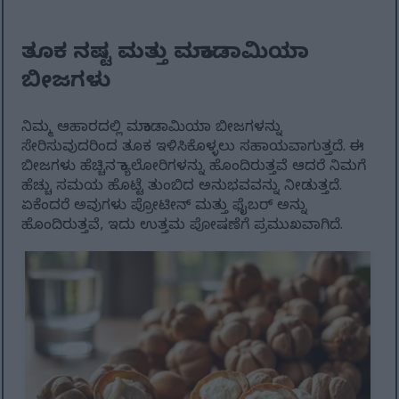
ತೂಕ ನಷ್ಟ ಮತ್ತು ಮಕಾಡಾಮಿಯಾ
ಬೀಜಗಳು
ನಿಮ್ಮ ಆಹಾರದಲ್ಲಿ ಮಕಾಡಾಮಿಯಾ ಬೀಜಗಳನ್ನು
ಸೇರಿಸುವುದರಿಂದ ತೂಕ ಇಳಿಸಿಕೊಳ್ಳಲು ಸಹಾಯವಾಗುತ್ತದೆ. ಈ
ಬೀಜಗಳು ಹೆಚ್ಚಿನ ಕ್ಯಾಲೋರಿಗಳನ್ನು ಹೊಂದಿರುತ್ತವೆ ಆದರೆ ನಿಮಗೆ
ಹೆಚ್ಚು ಸಮಯ ಹೊಟ್ಟೆ ತುಂಬಿದ ಅನುಭವವನ್ನು ನೀಡುತ್ತದೆ.
ಏಕೆಂದರೆ ಅವುಗಳು ಪ್ರೋಟೀನ್ ಮತ್ತು ಫೈಬರ್ ಅನ್ನು
ಹೊಂದಿರುತ್ತವೆ, ಇದು ಉತ್ತಮ ಪೋಷಣೆಗೆ ಪ್ರಮುಖವಾಗಿದೆ.