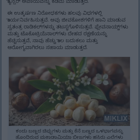
ಕ್ಯಾನ್ಸರ್ ಅಪಾಯವನ್ನು ಕಡಿಮೆ ಮಾಡುತ್ತದೆ.
ಈ ಉತ್ಕರ್ಷಣ ನಿರೋಧಕಗಳು ಹಲವು ವಿಧಗಳಲ್ಲಿ
ಕಾರ್ಯನಿರ್ವಹಿಸುತ್ತವೆ. ಅವು ಜೀವಕೋಶಗಳಿಗೆ ಹಾನಿ ಮಾಡುವ
ಸ್ವತಂತ್ರ ರಾಡಿಕಲ್‌ಗಳನ್ನು ತಟಸ್ಥಗೊಳಿಸುತ್ತವೆ. ಫ್ಲೇವನಾಯ್ಡ್‌ಗಳು
ಮತ್ತು ಟೊಕೊಟ್ರಿಯೆನಾಲ್‌ಗಳು ದೇಹದ ರಕ್ಷಣೆಯನ್ನು
ಹೆಚ್ಚಿಸುತ್ತವೆ, ನಾವು ಹೆಚ್ಚು ಕಾಲ ಬದುಕಲು ಮತ್ತು
ಆರೋಗ್ಯವಾಗಿರಲು ಸಹಾಯ ಮಾಡುತ್ತದೆ.
ಕಂದು ಬಣ್ಣದ ಚಿಪ್ಪುಗಳು ಮತ್ತು ಕೆನೆ ಬಣ್ಣದ ಒಳಭಾಗವನ್ನು
ಹೊಂದಿರುವ ಮಕಾಡಾಮಿಯಾ ಬೀಜಗಳು ಹಸಿರು ಎಲೆಗಳು