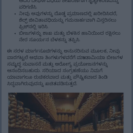
ಆದರೆ ದೀರ್ಘಾವಧಿಯ ಶೇಖರಣೆಗಾಗಿ ಶೈತ್ಯೀಕರಣವನ್ನು
ಪರಿಗಣಿಸಿ.
ನೀವು ಅವುಗಳನ್ನು ದೊಡ್ಡ ಪ್ರಮಾಣದಲ್ಲಿ ಖರೀದಿಸಿದರೆ,
ಶೆಲ್ಫ್ ಜೀವಿತಾವಧಿಯನ್ನು ಗಮನಾರ್ಹವಾಗಿ ವಿಸ್ತರಿಸಲು
ಫ್ರಿಜ್‌ನಲ್ಲಿ ಇರಿಸಿ.
ಬೀಜಗಳನ್ನು ಶಾಖ ಮತ್ತು ಬೆಳಕಿನ ಹಾನಿಯಿಂದ ರಕ್ಷಿಸಲು
ನೇರ ಸೂರ್ಯನ ಬೆಳಕನ್ನು ತಪ್ಪಿಸಿ.
ಈ ಸರಳ ಮಾರ್ಗಸೂಚಿಗಳನ್ನು ಅನುಸರಿಸುವ ಮೂಲಕ, ನೀವು
ವಾರಗಟ್ಟಲೆ ಅಥವಾ ತಿಂಗಳುಗಳವರೆಗೆ ಮಕಾಡಾಮಿಯಾ ಬೀಜಗಳ
ಸಮೃದ್ಧ ಸುವಾಸನೆ ಮತ್ತು ಆರೋಗ್ಯ ಪ್ರಯೋಜನಗಳನ್ನು
ಆನಂದಿಸಬಹುದು. ಸರಿಯಾದ ಸಂಗ್ರಹಣೆಯು ನಿಮಗೆ
ಯಾವಾಗಲೂ ರುಚಿಕರವಾದ ಮತ್ತು ಪೌಷ್ಟಿಕವಾದ ತಿಂಡಿ
ಸಿದ್ಧವಾಗಿರುವುದನ್ನು ಖಚಿತಪಡಿಸುತ್ತದೆ.