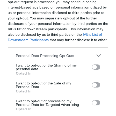
ನಿಮಗೆ ಹೊಟ್ಟೆ ತುಂಬಿದ ಅನುಭವವನ್ನು ನೀಡುತ್ತದೆ.
opt-out request is processed you may continue seeing
ಅವು ನಾರಿನ ಉತ್ತಮ ಮೂಲವಾಗಿದ್ದು, ಇದು
interest-based ads based on personal information utilized by
ಜೀರ್ಣಕ್ರಿಯೆಯನ್ನು ನಿಧಾನಗೊಳಿಸುತ್ತದೆ ಮತ್ತು ನಿಮ್ಮನ್ನು
us or personal information disclosed to third parties prior to
ತೃಪ್ತಿಪಡಿಸುತ್ತದೆ.
your opt-out. You may separately opt-out of the further
ಅವುಗಳನ್ನು ವಿವಿಧ ಊಟಗಳಿಗೆ ಸೇರಿಸುವುದು ಸುಲಭ.
disclosure of your personal information by third parties on the
IAB’s list of downstream participants. This information may
ಮಕಾಡಾಮಿಯಾ ಬೀಜಗಳನ್ನು ಆರಿಸಿಕೊಳ್ಳುವುದರಿಂದ ನಿಮಗೆ
also be disclosed by us to third parties on the
IAB’s List of
ತೃಪ್ತಿ ಅನಿಸುತ್ತದೆ ಮತ್ತು ನಿಮ್ಮ ತೂಕ ಇಳಿಸುವ ಗುರಿಗಳನ್ನು
Downstream Participants
that may further disclose it to other
ಬೆಂಬಲಿಸುತ್ತದೆ. ಇದು ಆರೋಗ್ಯಕರ ಆಹಾರದತ್ತ ಒಂದು
third parties.
ಹೆಜ್ಜೆಯಾಗಿದೆ.
Please note that this website/app uses one or more Google
Personal Data Processing Opt Outs
services and may gather and store information including but
not limited to your visit or usage behaviour. You may click to
I want to opt-out of the Sharing of my
ಕರುಳಿನ ಆರೋಗ್ಯ ಸುಧಾರಣೆ
personal data.
grant or deny consent to Google and its third-party tags to
Opted In
use your data for below specified purposes in below Google
consent section.
ಮಕಾಡಾಮಿಯಾ ಬೀಜಗಳು ನಿಮ್ಮ ಕರುಳಿನ ಆರೋಗ್ಯಕ್ಕೆ ಉತ್ತಮ.
I want to opt-out of the Sale of my
Personal Data.
ಅವು ಫೈಬರ್‌ನಿಂದ ತುಂಬಿರುತ್ತವೆ, ಇದು ನಿಮ್ಮ ಜೀರ್ಣಾಂಗ
Opted In
ವ್ಯವಸ್ಥೆಗೆ ಒಳ್ಳೆಯದು. ಈ ಫೈಬರ್ ನಿಮ್ಮ ಕರುಳಿನಲ್ಲಿರುವ ಉತ್ತಮ
ಬ್ಯಾಕ್ಟೀರಿಯಾವನ್ನು ಪೋಷಿಸುತ್ತದೆ.
I want to opt-out of processing my
Personal Data for Targeted Advertising.
ಈ ಫೈಬರ್ ಶಾರ್ಟ್-ಚೈನ್ ಕೊಬ್ಬಿನಾಮ್ಲಗಳನ್ನು ತಯಾರಿಸಲು
Opted In
ಸಹಾಯ ಮಾಡುತ್ತದೆ. ಈ ಆಮ್ಲಗಳು ನಿಮ್ಮ ಕರುಳಿನಲ್ಲಿ