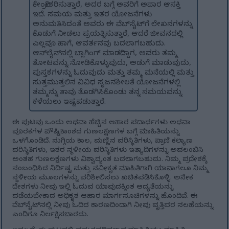
ಕೇಂದ್ರೀಕರಿಸುತ್ತಾರೆ, ಅದರ ಬಗ್ಗೆ ಅವರಿಗೆ ಅಪಾರ ಆಸಕ್ತಿ
ಇದೆ. ಸಮಯ ಮತ್ತು ಇತರ ಯೋಜನೆಗಳು
ಅನುಮತಿಸಿದಂತೆ ಅವರು ಈ ವೆಬ್‌ಸೈಟ್‌ಗೆ ಲೇಖನಗಳನ್ನು
ಕೊಡುಗೆ ನೀಡಲು ಪ್ರಯತ್ನಿಸುತ್ತಾರೆ, ಆದರೆ ಜೀವನದಲ್ಲಿ
ಎಲ್ಲವೂ ಹಾಗೆ, ಆವರ್ತನವು ಬದಲಾಗಬಹುದು.
ಆನ್‌ಲೈನ್‌ನಲ್ಲಿ ಬ್ಲಾಗಿಂಗ್ ಮಾಡದಿದ್ದಾಗ, ಅವರು ತಮ್ಮ
ತೋಟವನ್ನು ನೋಡಿಕೊಳ್ಳುವುದು, ಅಡುಗೆ ಮಾಡುವುದು,
ಪುಸ್ತಕಗಳನ್ನು ಓದುವುದು ಮತ್ತು ತಮ್ಮ ಮನೆಯಲ್ಲಿ ಮತ್ತು
ಸುತ್ತಮುತ್ತಲಿನ ವಿವಿಧ ಸೃಜನಶೀಲತೆ ಯೋಜನೆಗಳಲ್ಲಿ
ತಮ್ಮನ್ನು ತಾವು ತೊಡಗಿಸಿಕೊಂಡು ತನ್ನ ಸಮಯವನ್ನು
ಕಳೆಯಲು ಇಷ್ಟಪಡುತ್ತಾರೆ.
ಈ ಪುಟವು ಒಂದು ಅಥವಾ ಹೆಚ್ಚಿನ ಆಹಾರ ಪದಾರ್ಥಗಳು ಅಥವಾ
ಪೂರಕಗಳ ಪೌಷ್ಟಿಕಾಂಶದ ಗುಣಲಕ್ಷಣಗಳ ಬಗ್ಗೆ ಮಾಹಿತಿಯನ್ನು
ಒಳಗೊಂಡಿದೆ. ಸುಗ್ಗಿಯ ಕಾಲ, ಮಣ್ಣಿನ ಪರಿಸ್ಥಿತಿಗಳು, ಪ್ರಾಣಿ ಕಲ್ಯಾಣ
ಪರಿಸ್ಥಿತಿಗಳು, ಇತರ ಸ್ಥಳೀಯ ಪರಿಸ್ಥಿತಿಗಳು ಇತ್ಯಾದಿಗಳನ್ನು ಅವಲಂಬಿಸಿ
ಅಂತಹ ಗುಣಲಕ್ಷಣಗಳು ವಿಶ್ವಾದ್ಯಂತ ಬದಲಾಗಬಹುದು. ನಿಮ್ಮ ಪ್ರದೇಶಕ್ಕೆ
ಸಂಬಂಧಿಸಿದ ನಿರ್ದಿಷ್ಟ ಮತ್ತು ನವೀಕೃತ ಮಾಹಿತಿಗಾಗಿ ಯಾವಾಗಲೂ ನಿಮ್ಮ
ಸ್ಥಳೀಯ ಮೂಲಗಳನ್ನು ಪರಿಶೀಲಿಸಲು ಖಚಿತಪಡಿಸಿಕೊಳ್ಳಿ. ಅನೇಕ
ದೇಶಗಳು ನೀವು ಇಲ್ಲಿ ಓದುವ ಯಾವುದಕ್ಕಿಂತ ಆದ್ಯತೆಯನ್ನು
ಪಡೆಯಬೇಕಾದ ಅಧಿಕೃತ ಆಹಾರ ಮಾರ್ಗಸೂಚಿಗಳನ್ನು ಹೊಂದಿವೆ. ಈ
ವೆಬ್‌ಸೈಟ್‌ನಲ್ಲಿ ನೀವು ಓದಿದ ಕಾರಣದಿಂದಾಗಿ ನೀವು ವೃತ್ತಿಪರ ಸಲಹೆಯನ್ನು
ಎಂದಿಗೂ ನಿರ್ಲಕ್ಷಿಸಬಾರದು.