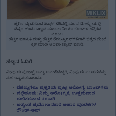
ಬೆಚ್ಚಗಿನ ಮೃದುವಾದ ಪಾರ್ಶ್ವ ಬೆಳಕಿನಲ್ಲಿ ಮರದ ಮೇಲ್ಮೈಯಲ್ಲಿ
ಚಿನ್ನದ-ಕಂದು ಬಣ್ಣದ ಮಕಾಡಾಮಿಯಾ ಬೀಜಗಳ ಹತ್ತಿರದ
ನೋಟ.
ಹೆಚ್ಚಿನ ಮಾಹಿತಿ ಮತ್ತು ಹೆಚ್ಚಿನ ರೆಸಲ್ಯೂಶನ್‌ಗಳಿಗಾಗಿ ಚಿತ್ರದ ಮೇಲೆ
ಕ್ಲಿಕ್ ಮಾಡಿ ಅಥವಾ ಟ್ಯಾಪ್ ಮಾಡಿ.
ಹೆಚ್ಚಿನ ಓದಿಗೆ
ನೀವು ಈ ಪೋಸ್ಟ್ ಅನ್ನು ಆನಂದಿಸಿದ್ದರೆ, ನೀವು ಈ ಸಲಹೆಗಳನ್ನು
ಸಹ ಇಷ್ಟಪಡಬಹುದು:
ಬೆರಿಹಣ್ಣುಗಳು: ಪ್ರಕೃತಿಯ ಪುಟ್ಟ ಆರೋಗ್ಯ ಬಾಂಬ್‌ಗಳು
ಪಲ್ಲೆಹೂವು: ನಿಮ್ಮ ಆರೋಗ್ಯಕ್ಕೆ ಉತ್ತಮವಾದ
ರುಚಿಕರವಾದ ತರಕಾರಿ
ಅತ್ಯಂತ ಪ್ರಯೋಜನಕಾರಿ ಆಹಾರ ಪೂರಕಗಳ
ರೌಂಡ್-ಅಪ್