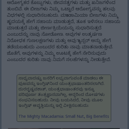
ಆರೋಗ್ಯಕರ ಕೊಬ್ಬುಗಳು, ಜೀವಸತ್ವಗಳು ಮತ್ತು ಖನಿಜಗಳಿಂದ
ತುಂಬಿವೆ. ಈ ಬೀಜಗಳು ನಿಮ್ಮ ಒಟ್ಟಾರೆ ಆರೋಗ್ಯವನ್ನು ಹಲವು
ವಿಧಗಳಲ್ಲಿ ಸುಧಾರಿಸಬಹುದು. ಮಕಾಡಾಮಿಯಾ ಬೀಜಗಳು ನಿಮ್ಮ
ಹೃದಯಕ್ಕೆ ಹೇಗೆ ಸಹಾಯ ಮಾಡುತ್ತದೆ, ತೂಕ ಇಳಿಸಲು ಸಹಾಯ
ಮಾಡುತ್ತದೆ ಮತ್ತು ಜೀರ್ಣಕ್ರಿಯೆಯನ್ನು ಸುಧಾರಿಸುತ್ತದೆ
ಎಂಬುದನ್ನು ನಾವು ನೋಡೋಣ. ಅವುಗಳ ಉತ್ಕರ್ಷಣ
ನಿರೋಧಕ ಗುಣಲಕ್ಷಣಗಳು ಮತ್ತು ಅವು ಕ್ಯಾನ್ಸರ್ ಅನ್ನು ಹೇಗೆ
ತಡೆಯಬಹುದು ಎಂಬುದರ ಕುರಿತು ನಾವು ಮಾತನಾಡುತ್ತೇವೆ.
ಜೊತೆಗೆ, ಅವುಗಳನ್ನು ನಿಮ್ಮ ಊಟಕ್ಕೆ ಹೇಗೆ ಸೇರಿಸುವುದು
ಎಂಬುದರ ಕುರಿತು ನಾವು ನಿಮಗೆ ಸಲಹೆಗಳನ್ನು ನೀಡುತ್ತೇವೆ.
ಸಾಧ್ಯವಾದಷ್ಟು ಜನರಿಗೆ ಲಭ್ಯವಾಗುವಂತೆ ಮಾಡಲು ಈ
ಪುಟವನ್ನು ಇಂಗ್ಲಿಷ್‌ನಿಂದ ಯಂತ್ರಭಾಷಾಂತರಿಸಲಾಗಿದೆ.
ದುರದೃಷ್ಟವಶಾತ್, ಯಂತ್ರಭಾಷಾಂತರವು ಇನ್ನೂ
ಪರಿಪೂರ್ಣ ತಂತ್ರಜ್ಞಾನವಾಗಿಲ್ಲ, ಆದ್ದರಿಂದ ದೋಷಗಳು
ಸಂಭವಿಸಬಹುದು. ನೀವು ಬಯಸಿದರೆ, ನೀವು ಮೂಲ
ಇಂಗ್ಲಿಷ್ ಆವೃತ್ತಿಯನ್ನು ಇಲ್ಲಿ ವೀಕ್ಷಿಸಬಹುದು:
The Mighty Macadamia: Small Nut, Big Benefits