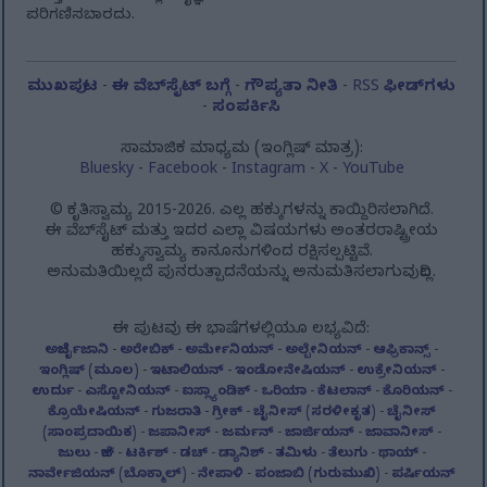
ಪರಿಗಣಿಸಬಾರದು.
ಮುಖಪುಟ
-
ಈ ವೆಬ್‌ಸೈಟ್ ಬಗ್ಗೆ
-
ಗೌಪ್ಯತಾ ನೀತಿ
-
RSS ಫೀಡ್‌ಗಳು
-
ಸಂಪರ್ಕಿಸಿ
ಸಾಮಾಜಿಕ ಮಾಧ್ಯಮ (ಇಂಗ್ಲಿಷ್ ಮಾತ್ರ):
Bluesky
-
Facebook
-
Instagram
-
X
-
YouTube
© ಕೃತಿಸ್ವಾಮ್ಯ 2015-2026. ಎಲ್ಲ ಹಕ್ಕುಗಳನ್ನು ಕಾಯ್ದಿರಿಸಲಾಗಿದೆ.
ಈ ವೆಬ್‌ಸೈಟ್ ಮತ್ತು ಇದರ ಎಲ್ಲಾ ವಿಷಯಗಳು ಅಂತರರಾಷ್ಟ್ರೀಯ
ಹಕ್ಕುಸ್ವಾಮ್ಯ ಕಾನೂನುಗಳಿಂದ ರಕ್ಷಿಸಲ್ಪಟ್ಟಿವೆ.
ಅನುಮತಿಯಿಲ್ಲದೆ ಪುನರುತ್ಪಾದನೆಯನ್ನು ಅನುಮತಿಸಲಾಗುವುದಿಲ್ಲ.
ಈ ಪುಟವು ಈ ಭಾಷೆಗಳಲ್ಲಿಯೂ ಲಭ್ಯವಿದೆ:
ಅಜೆರ್ಬೈಜಾನಿ
-
ಅರೇಬಿಕ್
-
ಅರ್ಮೇನಿಯನ್
-
ಅಲ್ಬೇನಿಯನ್
-
ಆಫ್ರಿಕಾನ್ಸ್
-
ಇಂಗ್ಲಿಷ್ (ಮೂಲ)
-
ಇಟಾಲಿಯನ್
-
ಇಂಡೋನೇಷಿಯನ್
-
ಉಕ್ರೇನಿಯನ್
-
ಉರ್ದು
-
ಎಸ್ಟೋನಿಯನ್
-
ಐಸ್ಲ್ಯಾಂಡಿಕ್
-
ಒರಿಯಾ
-
ಕೆಟಲಾನ್
-
ಕೊರಿಯನ್
-
ಕ್ರೊಯೇಷಿಯನ್
-
ಗುಜರಾತಿ
-
ಗ್ರೀಕ್
-
ಚೈನೀಸ್ (ಸರಳೀಕೃತ)
-
ಚೈನೀಸ್
(ಸಾಂಪ್ರದಾಯಿಕ)
-
ಜಪಾನೀಸ್
-
ಜರ್ಮನ್
-
ಜಾರ್ಜಿಯನ್
-
ಜಾವಾನೀಸ್
-
ಜುಲು
-
ಜೆಕ್
-
ಟರ್ಕಿಶ್
-
ಡಚ್
-
ಡ್ಯಾನಿಶ್
-
ತಮಿಳು
-
ತೆಲುಗು
-
ಥಾಯ್
-
ನಾರ್ವೇಜಿಯನ್ (ಬೊಕ್ಮಾಲ್)
-
ನೇಪಾಳಿ
-
ಪಂಜಾಬಿ (ಗುರುಮುಖಿ)
-
ಪರ್ಷಿಯನ್