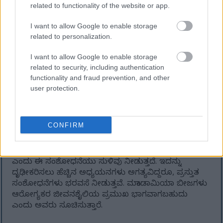
ಕಾರಣವಾಗುವ ಹಾನಿಯಿಂದ ಜೀವಕೋಶಗಳನ್ನು ರಕ್ಷಿಸುತ್ತದೆ.
related to functionality of the website or app.
ಟೊಕೊಟ್ರಿಯೆನಾಲ್‌ಗಳು ಕ್ಯಾನ್ಸರ್ ಕೋಶಗಳ ಬೆಳವಣಿಗೆಯನ್ನು
ನಿಧಾನಗೊಳಿಸಬಹುದು ಎಂದು ಅಧ್ಯಯನಗಳು ಸೂಚಿಸುತ್ತವೆ.
I want to allow Google to enable storage
related to personalization.
ಮಕಾಡಾಮಿಯಾ ಬೀಜಗಳು ಉತ್ಕರ್ಷಣ ನಿರೋಧಕಗಳನ್ನು ಸಹ
ಹೊಂದಿದ್ದು, ಅವುಗಳನ್ನು ಆರೋಗ್ಯಕರ ತಿಂಡಿ ಆಯ್ಕೆಯನ್ನಾಗಿ
I want to allow Google to enable storage
ಮಾಡುತ್ತದೆ. ಆಂಟಿಆಕ್ಸಿಡೆಂಟ್‌ಗಳು ದೇಹದಲ್ಲಿ ಕ್ಯಾನ್ಸರ್‌ಗೆ
related to security, including authentication
ಕಾರಣವಾಗುವ ಸ್ವತಂತ್ರ ರಾಡಿಕಲ್‌ಗಳ ವಿರುದ್ಧ ಹೋರಾಡುತ್ತವೆ.
functionality and fraud prevention, and other
ಟೊಕೊಟ್ರಿಯೆನಾಲ್‌ಗಳು ಮತ್ತು ಫ್ಲೇವನಾಯ್ಡ್‌ಗಳು ಸೇರಿದಂತೆ
user protection.
ಮಕಾಡಾಮಿಯಾ ಬೀಜಗಳಲ್ಲಿನ ಉತ್ಕರ್ಷಣ ನಿರೋಧಕಗಳು
ಕೆಲವು ಕ್ಯಾನ್ಸರ್‌ಗಳ ವಿರುದ್ಧ ಸಹಾಯ ಮಾಡಬಹುದು ಎಂದು
ಸಂಶೋಧನೆ ತೋರಿಸುತ್ತದೆ.
CONFIRM
ಕ್ಯಾನ್ಸರ್ ತಡೆಗಟ್ಟುವತ್ತ ಗಮನಹರಿಸಿದ ಆಹಾರದಲ್ಲಿ
ಮಕಾಡಾಮಿಯಾ ಬೀಜಗಳನ್ನು ಸೇರಿಸುವುದು ಪ್ರಯೋಜನಕಾರಿ
ಎಂದು ಈ ಸಂಶೋಧನೆಯು ಸುಳಿವು ನೀಡುತ್ತದೆ. ಇದನ್ನು
ದೃಢೀಕರಿಸಲು ಹೆಚ್ಚಿನ ಅಧ್ಯಯನಗಳು ಅಗತ್ಯವಿದ್ದರೂ, ಪ್ರಸ್ತುತ
ಸಂಶೋಧನೆಗಳು ಭರವಸೆ ನೀಡುತ್ತವೆ. ಮಕಾಡಾಮಿಯಾ ಬೀಜಗಳು
ಆರೋಗ್ಯಕರ ಜೀವನಶೈಲಿಯ ಪ್ರಮುಖ ಭಾಗವಾಗಬಹುದು
ಎಂದು ಅವರು ಸೂಚಿಸುತ್ತಾರೆ.