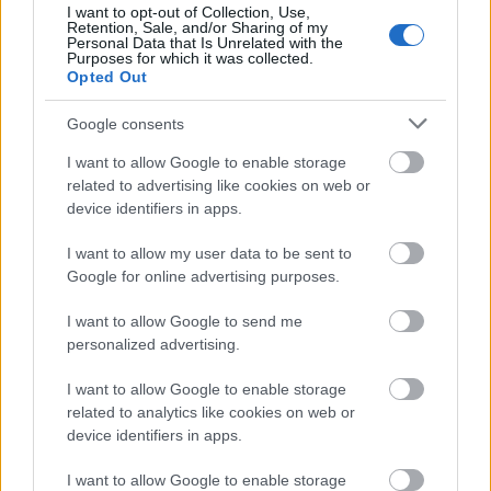
I want to opt-out of Collection, Use,
ಉರಿಯೂತವನ್ನು ಕಡಿಮೆ ಮಾಡಬಹುದು. ಇದು ಜೀರ್ಣಕಾರಿ
Retention, Sale, and/or Sharing of my
ಸಮಸ್ಯೆಗಳನ್ನು ತಡೆಗಟ್ಟಲು ಮತ್ತು ನಿಮ್ಮ ಕರುಳನ್ನು
Personal Data that Is Unrelated with the
Purposes for which it was collected.
ಸಮತೋಲನದಲ್ಲಿಡಲು ಸಹಾಯ ಮಾಡುತ್ತದೆ.
Opted Out
ಮಕಾಡಾಮಿಯಾ ಬೀಜಗಳನ್ನು ತಿನ್ನುವುದು ನಿಮ್ಮ ಕರುಳಿನ
Google consents
ಆರೋಗ್ಯಕ್ಕೆ ನಿಜವಾಗಿಯೂ ಸಹಾಯ ಮಾಡುತ್ತದೆ. ಅವು
ರುಚಿಕರವಾಗಿರುತ್ತವೆ ಮತ್ತು ನಿಮ್ಮ ದೇಹಕ್ಕೆ ಪ್ರಮುಖ
I want to allow Google to enable storage
ಪೋಷಕಾಂಶಗಳನ್ನು ನೀಡುತ್ತವೆ. ಈ ಪೋಷಕಾಂಶಗಳು ನಿಮ್ಮ
related to advertising like cookies on web or
ದೇಹವು ಸರಿಯಾಗಿ ಕೆಲಸ ಮಾಡಲು ಸಹಾಯ ಮಾಡುತ್ತದೆ.
device identifiers in apps.
I want to allow my user data to be sent to
Google for online advertising purposes.
ಸಂಭಾವ್ಯ ಕ್ಯಾನ್ಸರ್-ಹೋರಾಟದ
ಗುಣಲಕ್ಷಣಗಳು
I want to allow Google to send me
personalized advertising.
ಕ್ಯಾನ್ಸರ್ ವಿರುದ್ಧ ಹೋರಾಡುವಲ್ಲಿ ಮಕಾಡಾಮಿಯಾ ಬೀಜಗಳು
I want to allow Google to enable storage
ತಮ್ಮ ಸಂಭಾವ್ಯ ಪಾತ್ರಕ್ಕಾಗಿ ಗಮನ ಸೆಳೆಯುತ್ತಿವೆ. ಅವುಗಳು
related to analytics like cookies on web or
ವಿಟಮಿನ್ ಇ ಯ ಒಂದು ರೀತಿಯ ಟೊಕೊಟ್ರಿಯೆನಾಲ್‌ಗಳನ್ನು
device identifiers in apps.
ಹೊಂದಿರುತ್ತವೆ. ಟೊಕೊಟ್ರಿಯೆನಾಲ್‌ಗಳು ಅವುಗಳ ಉತ್ಕರ್ಷಣ
ನಿರೋಧಕ ಶಕ್ತಿಗಳಿಗೆ ಹೆಸರುವಾಸಿಯಾಗಿದ್ದು, ಇದು ಕ್ಯಾನ್ಸರ್‌ಗೆ
I want to allow Google to enable storage