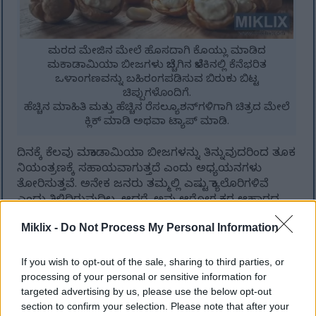
ಮರದ ಮೇಜಿನ ಮೇಲೆ ಹೊಸದಾಗಿ ಕೊಯ್ಲು ಮಾಡಿದ
ಮಕಾಡಾಮಿಯಾ ಬೀಜಗಳು ಬೆಚ್ಚಗಿನ ಬೆಳಕಿನಲ್ಲಿ ಕೆನೆಭರಿತ
ಒಳಾಂಗಣವನ್ನು ಬಹಿರಂಗಪಡಿಸುವ ಬಿರುಕು ಬಿಟ್ಟ
ಚಿಪ್ಪುಗಳೊಂದಿಗೆ.
ಹೆಚ್ಚಿನ ಮಾಹಿತಿ ಮತ್ತು ಹೆಚ್ಚಿನ ರೆಸಲ್ಯೂಶನ್‌ಗಳಿಗಾಗಿ ಚಿತ್ರದ ಮೇಲೆ
ಕ್ಲಿಕ್ ಮಾಡಿ ಅಥವಾ ಟ್ಯಾಪ್ ಮಾಡಿ.
ದಿನಕ್ಕೆ ಕೆಲವು ಮಕಾಡಾಮಿಯಾ ಬೀಜಗಳನ್ನು ತಿನ್ನುವುದರಿಂದ ತೂಕ
ನಿಯಂತ್ರಣಕ್ಕೆ ಸಹಾಯವಾಗುತ್ತದೆ ಎಂದು ಅಧ್ಯಯನಗಳು
ತೋರಿಸುತ್ತವೆ. ಅನೇಕ ಜನರು ತಮ್ಮಲ್ಲಿ ಎಷ್ಟು ಕ್ಯಾಲೊರಿಗಳಿವೆ
ಎಂದು ತಿಳಿದಿರುವುದಿಲ್ಲ. ಆದರೆ, ಅವು ಆರೋಗ್ಯಕರ ಆಹಾರದ
ಭಾಗವಾಗಬಹುದು ಮತ್ತು ಹಸಿವನ್ನು ನಿಯಂತ್ರಿಸಲು ಸಹಾಯ
Miklix -
Do Not Process My Personal Information
ಮಾಡುತ್ತದೆ.
ತೂಕ ನಷ್ಟಕ್ಕೆ ಮಕಾಡಾಮಿಯಾ ಬೀಜಗಳು ಏಕೆ ಒಳ್ಳೆಯದು
If you wish to opt-out of the sale, sharing to third parties, or
ಎಂಬುದಕ್ಕೆ ಕೆಲವು ಕಾರಣಗಳು ಇಲ್ಲಿವೆ:
processing of your personal or sensitive information for
targeted advertising by us, please use the below opt-out
ಅವುಗಳು ಆರೋಗ್ಯಕರ ಕೊಬ್ಬನ್ನು ಹೊಂದಿದ್ದು ಅದು
section to confirm your selection. Please note that after your