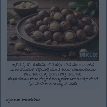
ಬೆಚ್ಚಗಿನ ನೈಸರ್ಗಿಕ ಬೆಳಕಿನೊಂದಿಗೆ ಹಳ್ಳಿಗಾಡಿನ ಮರದ ಮೇಜಿನ
ಮೇಲೆ ಸೆರಾಮಿಕ್ ತಟ್ಟೆಯಲ್ಲಿ ಜೋಡಿಸಲಾದ ಮಕಾಡಾಮಿಯಾ
ಬೀಜಗಳು ಮತ್ತು ಬಿರುಕು ಬಿಟ್ಟ ಚಿಪ್ಪುಗಳು.
ಹೆಚ್ಚಿನ ಮಾಹಿತಿ ಮತ್ತು ಹೆಚ್ಚಿನ ರೆಸಲ್ಯೂಶನ್‌ಗಳಿಗಾಗಿ ಚಿತ್ರದ ಮೇಲೆ
ಕ್ಲಿಕ್ ಮಾಡಿ ಅಥವಾ ಟ್ಯಾಪ್ ಮಾಡಿ.
ಪ್ರಮುಖ ಅಂಶಗಳು