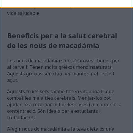
prometedores. Suggereixen que les nous de
macadàmia podrien ser una part clau d'un estil de
vida saludable.
Beneficis per a la salut cerebral
de les nous de macadàmia
Les nous de macadàmia són saboroses i bones per
al cervell. Tenen molts greixos monoinsaturats.
Aquests greixos són clau per mantenir el cervell
agut.
Aquests fruits secs també tenen vitamina E, que
combat les malalties cerebrals. Menjar-los pot
ajudar-te a recordar millor les coses i a mantenir la
concentració. Són ideals per a estudiants i
treballadors.
Afegir nous de macadàmia a la teva dieta és una