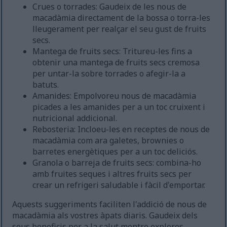
Crues o torrades: Gaudeix de les nous de
macadàmia directament de la bossa o torra-les
lleugerament per realçar el seu gust de fruits
secs.
Mantega de fruits secs: Tritureu-les fins a
obtenir una mantega de fruits secs cremosa
per untar-la sobre torrades o afegir-la a
batuts.
Amanides: Empolvoreu nous de macadàmia
picades a les amanides per a un toc cruixent i
nutricional addicional.
Rebosteria: Incloeu-les en receptes de nous de
macadàmia com ara galetes, brownies o
barretes energètiques per a un toc deliciós.
Granola o barreja de fruits secs: combina-ho
amb fruites seques i altres fruits secs per
crear un refrigeri saludable i fàcil d'emportar.
Aquests suggeriments faciliten l'addició de nous de
macadàmia als vostres àpats diaris. Gaudeix dels
seus beneficis per a la salut mentre explores