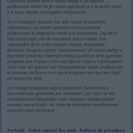
Consulteu sempre amb el vostre metge o un dietista
professional abans de fer canvis significatius a la vostra dieta
o si teniu alguna preocupació relacionada.
Tot el contingut d'aquest lloc web només té finalitats
informatives i no pretén substituir l'assessorament
professional, el diagnòstic mèdic o el tractament. Cap de la
informació aquí s'ha de considerar consell mèdic. Sou
responsable de la vostra atenció mèdica, tractament i
decisions. Busqueu sempre l'assessorament del vostre metge o
d'un altre proveïdor d'atenció mèdica qualificat amb qualsevol
pregunta que tingueu sobre una afecció mèdica o preocupació
sobre una. No ignoreu mai l'assessorament mèdic professional
ni demoreu en buscar-lo a causa d'alguna cosa que heu llegit
en aquest lloc web.
Les imatges d'aquesta pàgina poden ser il·lustracions o
aproximacions generades per ordinador i, per tant, no són
necessàriament fotografies reals. Aquestes imatges poden
contenir inexactituds i no s'han de considerar científicament
correctes sense verificació.
Portada
-
Sobre aquest lloc web
-
Política de privadesa