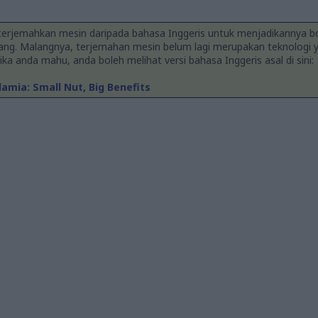
iterjemahkan mesin daripada bahasa Inggeris untuk menjadikannya bo
ang. Malangnya, terjemahan mesin belum lagi merupakan teknologi y
 Jika anda mahu, anda boleh melihat versi bahasa Inggeris asal di sini:
mia: Small Nut, Big Benefits