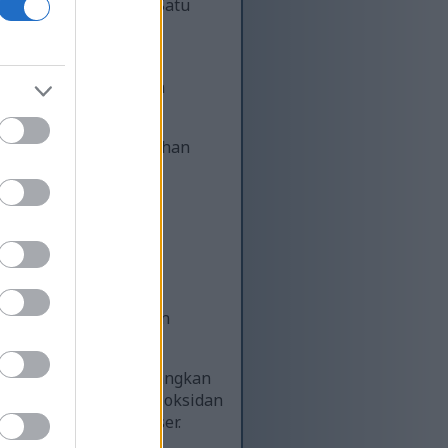
bah baik diet anda. Satu
 23 gram lemak,
ng seperti mangan dan
berkhasiat atau tambahan
ngi flavonoid dan
membantu mengurangkan
kkan ia boleh mengurangkan
E, juga merupakan antioksidan
kit jantung dan kanser.