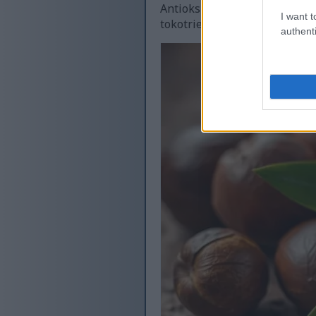
Antioksidan ini berfungsi da
I want t
tokotrienol meningkatkan pe
authenti