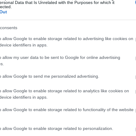
n nutrien, menjadikannya pilihan yang tepat untuk menam
ersonal Data that Is Unrelated with the Purposes for which it
lected.
ori, adalah titik permulaan yang baik. Jumlah ini mempunyai
Out
hat.
 dan mineral. Anda akan menemui tiamin dan mineral penti
consents
 anda berfungsi dengan baik dan memastikan anda sihat.
o allow Google to enable storage related to advertising like cookies on
2 gram protein dan 3 gram serat. Ini menjadikannya snek 
evice identifiers in apps.
o allow my user data to be sent to Google for online advertising
s.
 Kacang Macadamia
to allow Google to send me personalized advertising.
n manfaat kesihatan, berkat antioksidannya. Ia mengandu
o allow Google to enable storage related to analytics like cookies on
n nutrien utama. Makan kacang ini secara berkala dapat 
evice identifiers in apps.
n.
o allow Google to enable storage related to functionality of the website
adamia melawan keradangan dengan baik. Kajian menunju
gus meningkatkan kesihatan. Tokotrienol, sejenis vitamin 
aat kesihatan kacang, mungkin mengurangkan risiko penya
o allow Google to enable storage related to personalization.