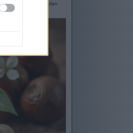
sakkan sel. Flavonoid dan
 sihat.