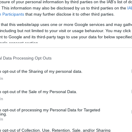
losure of your personal information by third parties on the IAB’s list of
. This information may also be disclosed by us to third parties on the
IA
Participants
that may further disclose it to other third parties.
a Kacang Macadamia
 that this website/app uses one or more Google services and may gath
including but not limited to your visit or usage behaviour. You may click 
rana rasanya yang kaya dan bermentega. Kacang ini digem
 to Google and its third-party tags to use your data for below specifi
ng ini berasal dari Australia, tempat ia telah dinikmati s
ogle consent section.
pat seperti Hawaii, Brazil dan Costa Rica. Ini telah menjadi
l Data Processing Opt Outs
hidangkan dalam pelbagai hidangan, sama ada manis mahupu
ada biskut dan salad. Ia wajib dicuba kerana rasanya yang
o opt-out of the Sharing of my personal data.
 lemak baik, vitamin dan mineral. Ia penting untuk kekal 
In
kacang macadamia kerana manfaat kesihatannya. Ia merupa
o opt-out of the Sale of my Personal Data.
iknya menjadikannya kegemaran dalam makanan kesihatan
In
to opt-out of processing my Personal Data for Targeted
ing.
 Kacang Macadamia
In
o opt-out of Collection, Use, Retention, Sale, and/or Sharing