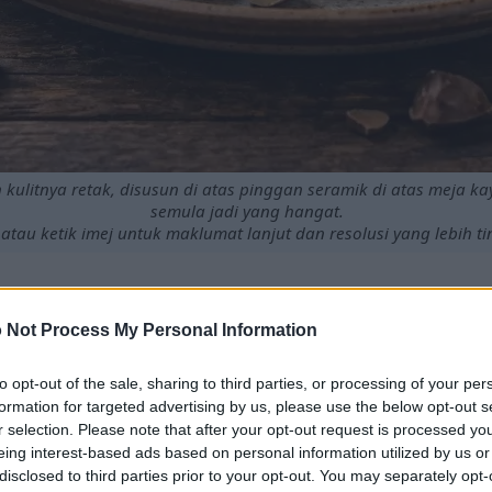
ulitnya retak, disusun di atas pinggan seramik di atas meja 
semula jadi yang hangat.
 atau ketik imej untuk maklumat lanjut dan resolusi yang lebih ti
 Not Process My Personal Information
dengan lemak sihat dan nutrien penting.
kala dapat meningkatkan kesihatan jantung dengan ketara
to opt-out of the sale, sharing to third parties, or processing of your per
am usaha penurunan berat badan kerana sifatnya yang me
formation for targeted advertising by us, please use the below opt-out s
 dalam kacang macadamia menyokong kesihatan keseluruh
r selection. Please note that after your opt-out request is processed y
angan ini dalam diet anda dapat meningkatkan kesihatan
eing interest-based ads based on personal information utilized by us or
nyai kesan melawan kanser.
disclosed to third parties prior to your opt-out. You may separately opt-