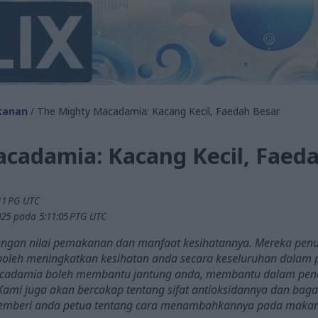
kanan
/ The Mighty Macadamia: Kacang Kecil, Faedah Besar
cadamia: Kacang Kecil, Faed
11 PG UTC
025 pada 5:11:05 PTG UTC
ngan nilai pemakanan dan manfaat kesihatannya. Mereka penu
i boleh meningkatkan kesihatan anda secara keseluruhan dalam 
cadamia boleh membantu jantung anda, membantu dalam pen
mi juga akan bercakap tentang sifat antioksidannya dan bag
n memberi anda petua tentang cara menambahkannya pada maka