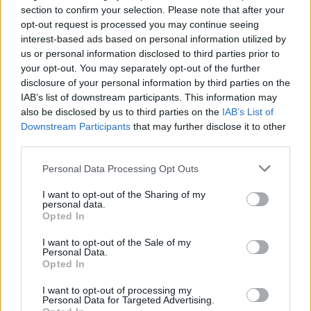
section to confirm your selection. Please note that after your
opt-out request is processed you may continue seeing
interest-based ads based on personal information utilized by
木桌上摆放着新鲜采摘的澳洲坚果，在温暖的灯光下，壳
us or personal information disclosed to third parties prior to
已经裂开，露出了奶油状的内部。.
your opt-out. You may separately opt-out of the further
单击或点击图片可获取更多信息和更高分辨率。
disclosure of your personal information by third parties on the
IAB’s list of downstream participants. This information may
研究表明，每天吃几颗澳洲坚果有助于控制体重。很多
also be disclosed by us to third parties on the
IAB’s List of
人没有意识到澳洲坚果的热量很高。但是，澳洲坚果可
Downstream Participants
that may further disclose it to other
third parties.
以成为健康饮食的一部分，并有助于控制饥饿感。
Please note that this website/app uses one or more Google
Personal Data Processing Opt Outs
以下是澳洲坚果有助于减肥的几个原因：
services and may gather and store information including but
not limited to your visit or usage behaviour. You may click to
I want to opt-out of the Sharing of my
它们含有健康的脂肪，可以帮助你产生饱腹感。
personal data.
grant or deny consent to Google and its third-party tags to
它们富含膳食纤维，可以减缓消化速度，让你有饱
Opted In
use your data for below specified purposes in below Google
腹感。
consent section.
I want to opt-out of the Sale of my
它们很容易添加到各种不同的菜肴中。
Personal Data.
Opted In
选择澳洲坚果可以增强饱腹感，并有助于实现减肥目
I want to opt-out of processing my
标。这是迈向健康饮食的一步。
Personal Data for Targeted Advertising.