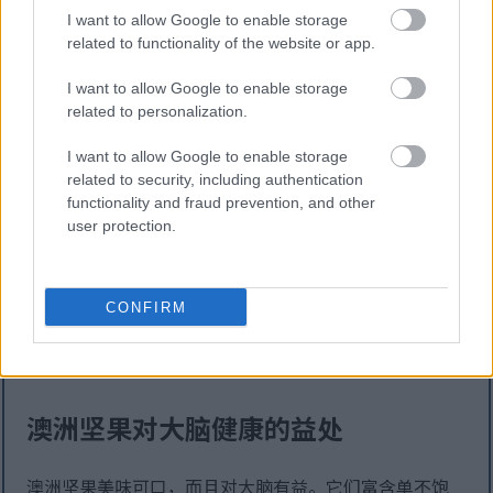
澳洲坚果因其可能具有抗癌作用而备受关注。它们含有
I want to allow Google to enable storage
生育三烯酚，一种维生素E。生育三烯酚以其抗氧化能力
related to functionality of the website or app.
而闻名，可能保护细胞免受可能导致癌症的损伤。研究
I want to allow Google to enable storage
表明，生育三烯酚可以减缓癌细胞的生长。
related to personalization.
澳洲坚果富含抗氧化剂，是一种健康的零食选择。抗氧
I want to allow Google to enable storage
化剂可以清除体内自由基，而自由基可能导致癌症。研
related to security, including authentication
究表明，澳洲坚果中的抗氧化剂，包括生育三烯酚和类
functionality and fraud prevention, and other
黄酮，可能有助于对抗某些癌症。
user protection.
这项研究暗示，在以预防癌症为目标的饮食中添加澳洲
坚果可能是有益的。虽然还需要更多研究来证实这一
CONFIRM
点，但目前的发现令人鼓舞。这些发现表明，澳洲坚果
可能成为健康生活方式的重要组成部分。
澳洲坚果对大脑健康的益处
澳洲坚果美味可口，而且对大脑有益。它们富含单不饱