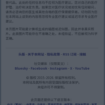
替代品。此处的任何信息均不应视为医疗建议。您对自己的医疗
护理、治疗和决定负责。如果您对医疗状况或担忧有任何疑问，
请务必咨询您的医生或其他合格的医疗保健提供者。切勿因为您
在本网站上读到的内容而忽视专业医疗建议或延迟寻求专业医疗
建议。
本页图片可能是计算机生成的插图或近似图，因此并非真实照
片。此类图片可能存在不准确之处，未经验证，不应被视为科学
正确。
头版
-
关于本网站
-
隐私政策
-
RSS 订阅
-
接触
社交媒体（仅限英文）：
Bluesky
-
Facebook
-
Instagram
-
X
-
YouTube
© 版权 2015-2026. 保留所有权利。
本网站及其所有内容受国际版权法保护。
未经许可不得复制。
此页面还提供以下语言版本：
中文（繁体）
-
丹麦语
-
乌克兰
-
亚美尼亚语
-
俄罗斯
-
保加利亚语
-
克罗