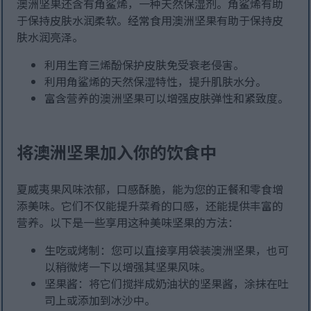
澳洲坚果还含有角鲨烯，一种天然保湿剂。角鲨烯有助
于保持皮肤水润柔软。经常食用澳洲坚果有助于保持皮
肤水润亮泽。
利用生育三烯酚保护皮肤免受衰老侵害。
利用角鲨烯的天然保湿特性，提升肌肤水分。
富含营养的澳洲坚果可以增强皮肤弹性和紧致度。
将澳洲坚果加入你的饮食中
夏威夷果风味浓郁，口感酥脆，能为您的正餐和零食增
添美味。它们不仅能提升菜肴的口感，还能提供丰富的
营养。以下是一些享用这种美味坚果的方法：
生吃或烤制：您可以直接享用袋装澳洲坚果，也可
以稍微烤一下以增强其坚果风味。
坚果酱：将它们搅拌成奶油状的坚果酱，涂抹在吐
司上或添加到冰沙中。