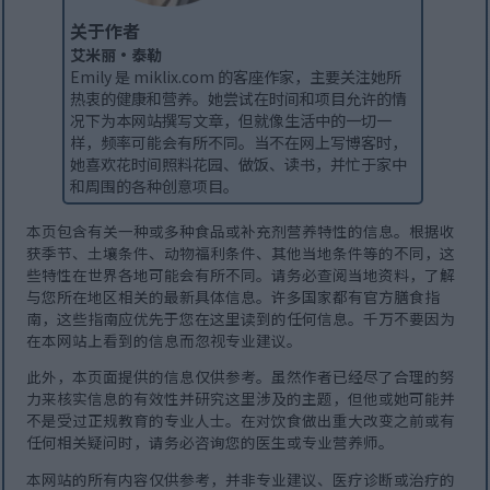
关于作者
艾米丽·泰勒
Emily 是 miklix.com 的客座作家，主要关注她所
热衷的健康和营养。她尝试在时间和项目允许的情
况下为本网站撰写文章，但就像生活中的一切一
样，频率可能会有所不同。当不在网上写博客时，
她喜欢花时间照料花园、做饭、读书，并忙于家中
和周围的各种创意项目。
本页包含有关一种或多种食品或补充剂营养特性的信息。根据收
获季节、土壤条件、动物福利条件、其他当地条件等的不同，这
些特性在世界各地可能会有所不同。请务必查阅当地资料，了解
与您所在地区相关的最新具体信息。许多国家都有官方膳食指
南，这些指南应优先于您在这里读到的任何信息。千万不要因为
在本网站上看到的信息而忽视专业建议。
此外，本页面提供的信息仅供参考。虽然作者已经尽了合理的努
力来核实信息的有效性并研究这里涉及的主题，但他或她可能并
不是受过正规教育的专业人士。在对饮食做出重大改变之前或有
任何相关疑问时，请务必咨询您的医生或专业营养师。
本网站的所有内容仅供参考，并非专业建议、医疗诊断或治疗的