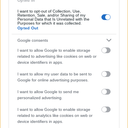
Opted In
I want to opt-out of Collection, Use,
肠道健康改善
Retention, Sale, and/or Sharing of my
Personal Data that Is Unrelated with the
Purposes for which it was collected.
Opted Out
澳洲坚果对肠道健康非常有益。它们富含膳食纤维，这
对消化系统大有裨益。膳食纤维能够滋养肠道中的有益
Google consents
菌。
I want to allow Google to enable storage
这种膳食纤维还有助于生成短链脂肪酸。这些脂肪酸可
related to advertising like cookies on web or
以降低肠道炎症，从而帮助预防消化问题，维持肠道菌
device identifiers in apps.
群平衡。
I want to allow my user data to be sent to
Google for online advertising purposes.
食用澳洲坚果对肠道健康非常有益。它们味道鲜美，还
能为身体提供重要的营养物质。这些营养物质有助于身
I want to allow Google to send me
体正常运转。
personalized advertising.
I want to allow Google to enable storage
潜在的抗癌特性
related to analytics like cookies on web or
device identifiers in apps.