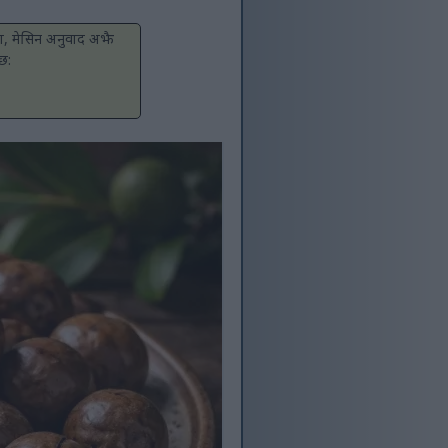
यवश, मेसिन अनुवाद अझै
्छ: