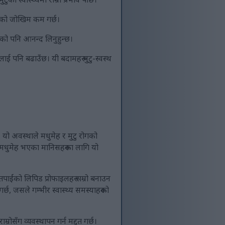
रोगको जोखिम कम गर्छ।
ादको पनि आनन्द लिनुहुन्छ।
लाई पनि बढाउँछ। यी बदामहरू मुटु-स्वस्थ
 यो अवस्थाले मधुमेह र मुटु रोगको
प २ मधुमेह भएका मानिसहरूका लागि यो
पाईंको लिपिड प्रोफाइलहरू राम्रो बनाउन
्छ, जसले गम्भीर स्वास्थ्य समस्याहरूको
म्रोसँग व्यवस्थापन गर्न मद्दत गर्छ।