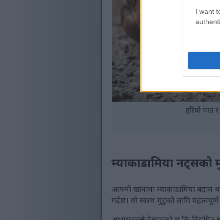
I want t
authenti
हरियो पात र
म्याकाडामिया नट्सको मु
आफ्नो खानामा म्याकाडामिया बदाम थप्दा
गर्दछ। यो स्वस्थ मुटुको लागि महत्वपूर्
अध्ययनहरूले देखाएको छ कि नियमित रूपम