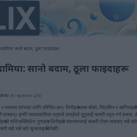
ाडामिया: सानो बदाम, ठूला फाइदाहरू
ामिया: सानो बदाम, ठूला फाइदाहरू
सेम्बर २८: १७:११:०० UTC
 र स्वास्थ्य लाभका लागि परिचित छन्। तिनीहरू स्वस्थ बोसो, भिटामिन र खनिजहरूल
 गर्न सक्छन्। हामी म्याकाडामिया नट्सले तपाईंको मुटुलाई कसरी मद्दत गर्न सक्छ,
ीहरूको एन्टिअक्सिडेन्ट गुणहरू र तिनीहरूले क्यान्सरलाई कसरी रोक्न सक्छन् भन्ने बारे
थप्ने भन्ने बारे सुझावहरू दिनेछौं।