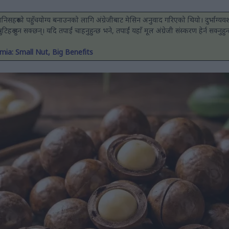
 मानिसहरूको पहुँचयोग्य बनाउनको लागि अंग्रेजीबाट मेसिन अनुवाद गरिएको थियो। दुर्भाग्
 त्रुटिहरू हुन सक्छन्। यदि तपाईं चाहनुहुन्छ भने, तपाईं यहाँ मूल अंग्रेजी संस्करण हेर्न सक्नुहुन
ia: Small Nut, Big Benefits