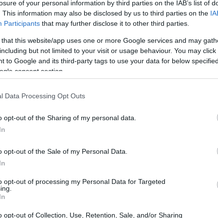
losure of your personal information by third parties on the IAB’s list of
्वादिष्ट खाना पकाउन मनपर्ने बनाउँछ।
. This information may also be disclosed by us to third parties on the
IA
Participants
that may further disclose it to other third parties.
ोषण प्रोफाइल
 that this website/app uses one or more Google services and may gath
including but not limited to your visit or usage behaviour. You may click 
 to Google and its third-party tags to use your data for below specifi
िपूर्ण हुन्छन्, जसले गर्दा तपाईंको आहार सुधार गर्न यो एक उत्तम विकल्प हो
ogle consent section.
्राम बोसो हुन्छ, प्रायः स्वस्थ प्रकारको।
l Data Processing Opt Outs
ुन्छन्। तपाईंले थायामिन र म्यांगनीज र तामा जस्ता महत्त्वपूर्ण खनिजहरू पाउनु
 गर्दछ।
o opt-out of the Sharing of my personal data.
राम फाइबर पनि हुन्छ। यसले तिनीहरूलाई पौष्टिक खाजा वा खानामा स्वादिष्ट थप बनाउ
In
o opt-out of the Sale of my Personal Data.
In
न्टिअक्सिडेन्ट गुणहरू
to opt-out of processing my Personal Data for Targeted
ing.
े भरिपूर्ण हुन्छन्, तिनीहरूको एन्टिअक्सिडेन्टको कारण। यसमा फ्लेभोनोइड्स र टोक
In
ँदा शरीरमा अक्सिडेटिभ तनाव कम गर्न मद्दत गर्न सक्छ।
o opt-out of Collection, Use, Retention, Sale, and/or Sharing