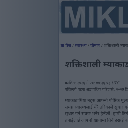
फ्रन्ट पेज
/
स्वास्थ्य
/
पोषण
/ शक्तिशाली म्याक
शक्तिशाली म्याकाड
प्रकाशित: २०२५ मे २९: ०९:३५:०३ UTC
पछिल्लो पटक अद्यावधिक गरिएको: २०२५ डि
म्याकाडामिया नट्स आफ्नो पौष्टिक मूल्य
समग्र स्वास्थ्यलाई धेरै तरिकाले सुधार
सुधार गर्न सक्छ भनेर हेर्नेछौं। हामी तिन
तपाईंलाई आफ्नो खानामा तिनीहरूलाई कसरी 