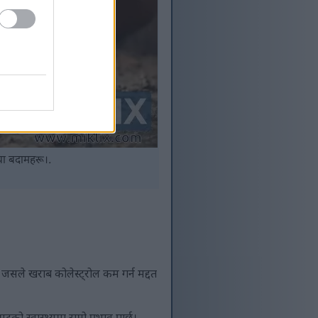
या बदामहरू।.
् जसले खराब कोलेस्ट्रोल कम गर्न मद्दत
 स्वास्थ्यमा राम्रो प्रभाव पार्छ।