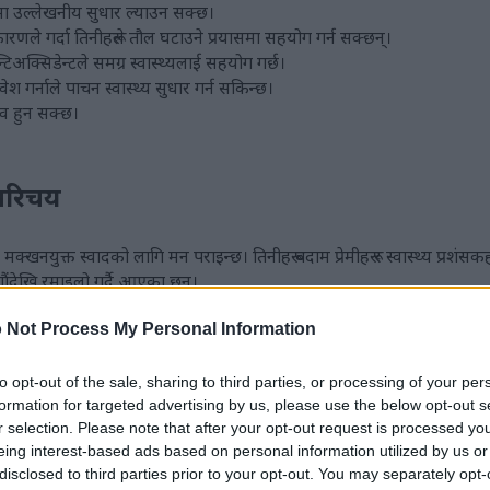
यमा उल्लेखनीय सुधार ल्याउन सक्छ।
को कारणले गर्दा तिनीहरूले तौल घटाउने प्रयासमा सहयोग गर्न सक्छन्।
िअक्सिडेन्टले समग्र स्वास्थ्यलाई सहयोग गर्छ।
 गर्नाले पाचन स्वास्थ्य सुधार गर्न सकिन्छ।
भाव हुन सक्छ।
 परिचय
 मक्खनयुक्त स्वादको लागि मन पराइन्छ। तिनीहरू बदाम प्रेमीहरू र स्वास्थ्य प्रशंस
ुगौंदेखि रमाइलो गर्दै आएका छन्।
का जस्ता ठाउँहरूमा उम्रन्छन्। यसले तिनीहरूलाई अझ लोकप्रिय बनाएको छ।
 Not Process My Personal Information
न्छन्, गुलियो र स्वादिष्ट दुवै। तिनीहरूले कुकिज र सलादहरूमा विशेष स्वाद थप्छन्। 
to opt-out of the sale, sharing to third parties, or processing of your per
formation for targeted advertising by us, please use the below opt-out s
r selection. Please note that after your opt-out request is processed y
न र खनिजहरूले भरिपूर्ण हुन्छन्। स्वस्थ रहनको लागि यी महत्वपूर्ण छन्।
eing interest-based ads based on personal information utilized by us or
disclosed to third parties prior to your opt-out. You may separately opt-
्याकाडामिया बदामहरू रोजिरहेका छन्। तिनीहरू एक उत्कृष्ट खाजा वा सामग्री हुन्। 