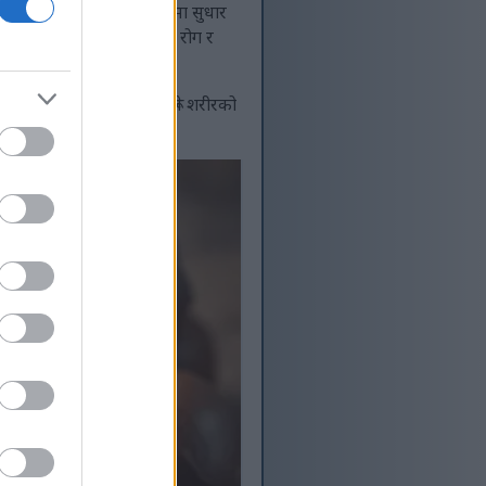
रू कम गर्न सक्छन्, स्वास्थ्यमा सुधार
ाभहरूमा थप्छन्, सम्भवतः हृदय रोग र
फ्लेभोनोइड्स र टोकोट्रिएनोलहरूले शरीरको