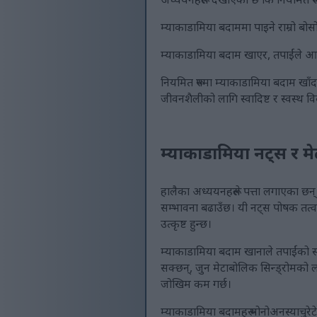
म्याकाडामिया बदाममा पाइने राम्रो बो
म्याकाडामिया बदाम खाएर, तपाईंले आफ्नो
नियमित रूपमा म्याकाडामिया बदाम खाँदा 
जीवनशैलीको लागि स्वादिष्ट र स्वस्थ वि
म्याकाडामिया नट्स र म
हालैका अध्ययनहरूले पत्ता लगाएका छन्
सम्भावना बढाउँछ। यी नट्स पोषक तत्वहरू
उत्कृष्ट हुन्छ।
म्याकाडामिया बदाम खानाले तपाईंको स्व
सक्छन्, जुन मेटाबोलिक सिन्ड्रोमको लाग
जोखिम कम गर्छ।
म्याकाडामिया बदामहरू मोनोअनस्याचुरेटेड