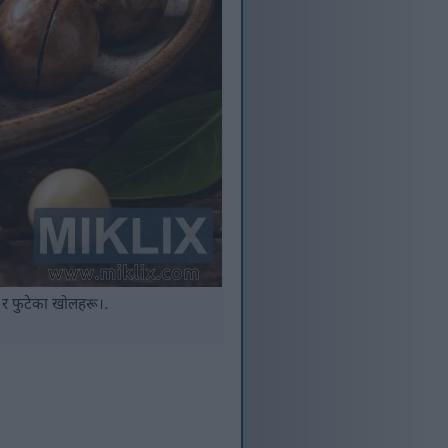
ू र फुटेका खोलहरू।.