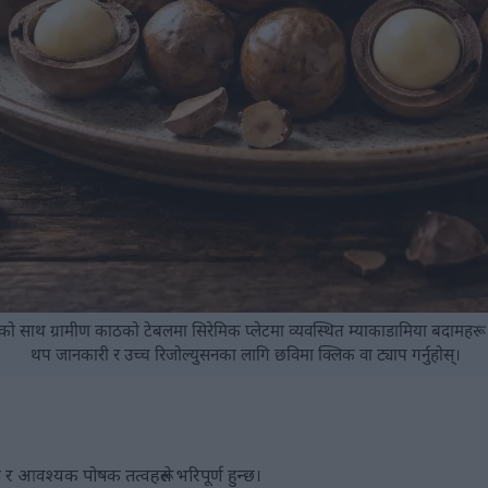
्रकाशको साथ ग्रामीण काठको टेबलमा सिरेमिक प्लेटमा व्यवस्थित म्याकाडामिया बदामहर
थप जानकारी र उच्च रिजोल्युसनका लागि छविमा क्लिक वा ट्याप गर्नुहोस्।
 र आवश्यक पोषक तत्वहरूले भरिपूर्ण हुन्छ।