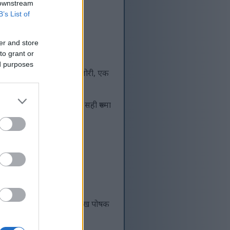
 downstream
B’s List of
er and store
to grant or
ed purposes
। एक औंस, वा लगभग २०४ क्यालोरी, एक
हुनेछ। यसले तपाईंको शरीरलाई सही रूपमा
ँछ।
ोट्रिएनोलहरू हुन्छन्, जुन प्रमुख पोषक