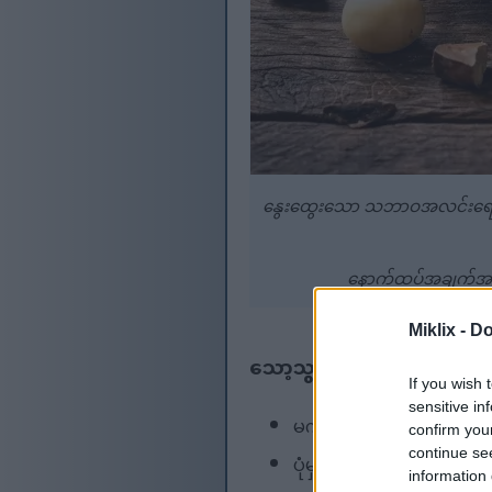
နွေးထွေးသော သဘာဝအလင်းရောင်ဖြင့
နောက်ထပ်အချက်အလက်မျ
Miklix -
Do
သော့သွားယူမှုများ
If you wish 
sensitive in
မက်ကာဒမီးယားအခွံမာသီးတွ
confirm you
continue se
ပုံမှန်သောက်သုံးခြင်းဖြင
information 