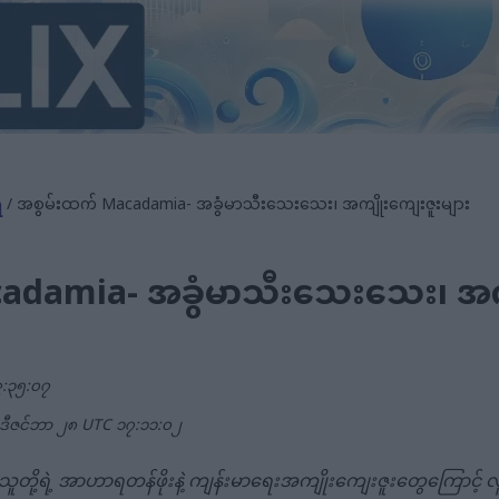
ရ
/ အစွမ်းထက် Macadamia- အခွံမာသီးသေးသေး၊ အကျိုးကျေးဇူးများ
adamia- အခွံမာသီးသေးသေး၊ အကျ
:၃၅:၀၇
၊ ဒီဇင်ဘာ ၂၈ UTC ၁၇:၁၁:၀၂
ို့ရဲ့ အာဟာရတန်ဖိုးနဲ့ ကျန်းမာရေးအကျိုးကျေးဇူးတွေကြောင့် 