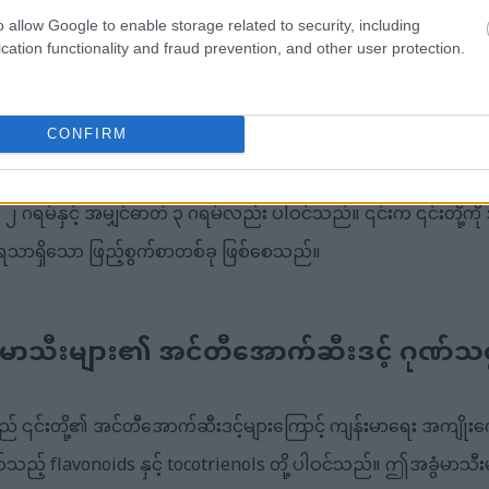
တစ်ခုဖြစ်သည်။ တစ်အောင်စ သို့မဟုတ် ၂၀၄ ကယ်လိုရီခန့်သည် ကေ
o allow Google to enable storage related to security, including
cation functionality and fraud prevention, and other user protection.
ရမ်ပါဝင်ပြီး အများစုမှာ ကျန်းမာရေးနှင့်ညီညွတ်သော အဆီအမျ
ဓာတ်များလည်း ကြွယ်ဝစွာပါဝင်သည်။ သိုင်ယာမင်းနှင့် မဂ္ဂနီဆီယမ်နှင
CONFIRM
ည်။ ၎င်းတို့သည် သင့်ခန္ဓာကိုယ် မှန်ကန်စွာလည်ပတ်ရန်နှင့် သင့်
၂ ဂရမ်နှင့် အမျှင်ဓာတ် ၃ ဂရမ်လည်း ပါဝင်သည်။ ၎င်းက ၎င်းတို့ကိ
ရသာရှိသော ဖြည့်စွက်စာတစ်ခု ဖြစ်စေသည်။
မာသီးများ၏ အင်တီအောက်ဆီးဒင့် ဂုဏ်သတ္
၎င်းတို့၏ အင်တီအောက်ဆီးဒင့်များကြောင့် ကျန်းမာရေး အကျိုးကျေး
် flavonoids နှင့် tocotrienols တို့ ပါဝင်သည်။ ဤအခွံမာသီးများ