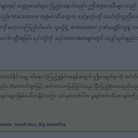
ျားနှင့် သတ္တုဓာတ်များ ပြည့်ဝနေပါသည်။ ဤအခွံမာသီးများသည် သ
င်သည်။ Macadamia အခွံမာသီးတွေက သင့်နှလုံးကို ဘယ်လိုကူညီပေးနို
်ပုံကို လေ့လာကြည့်ပါမယ်။ သူတို့ရဲ့ Antioxidant ဂုဏ်သတ္တိတွေနဲ့
ှာပါ။ ထို့အပြင်၊ ၎င်းတို့ကို သင့်အစားအစာများတွင် ထည့်သွင်းန
းတတ်နိုင်သမျှ ဝင်ရောက်ကြည့်ရှုနိုင်စေရန်အတွက် ဤစာမျက်နှာကို အင်္ဂလိ
သည်။ ကံမကောင်းစွာဖြင့်၊ စက်ဘာသာပြန်ခြင်းသည် ပြီးပြည့်စုံသောနည်
င်းများဖြစ်ပေါ်လာနိုင်သည်။ သင်နှစ်သက်ပါက မူရင်းအင်္ဂလိပ်ဗားရှင်းကို
mia: Small Nut, Big Benefits