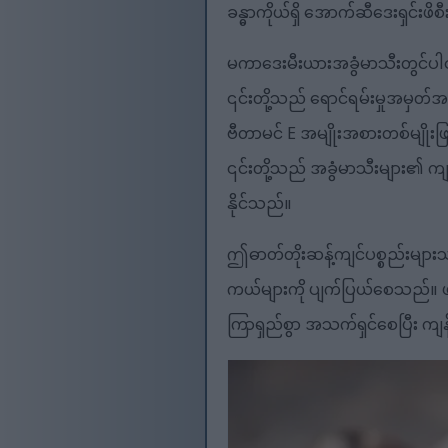
ခန္ဓာကိုယ်ရှိ အောက်ဆီဒေးရှင်းဖိစ
မကာဒေးမီးယားအခွံမာသီးတွင်ပါဝ
၎င်းတို့သည် ရောင်ရမ်းမှုအမှတ်
ဗီတာမင် E အမျိုးအစားတစ်မျိုး
၎င်းတို့သည် အခွံမာသီးများ၏ ကျန
နိုင်သည်။
ဤဓာတ်တိုးဆန့်ကျင်ပစ္စည်းများသ
ကယ်များကို ပျက်ပြယ်စေသည်။ ဖလေဗိုန
ကြာရှည်စွာ အသက်ရှင်စေပြီး က