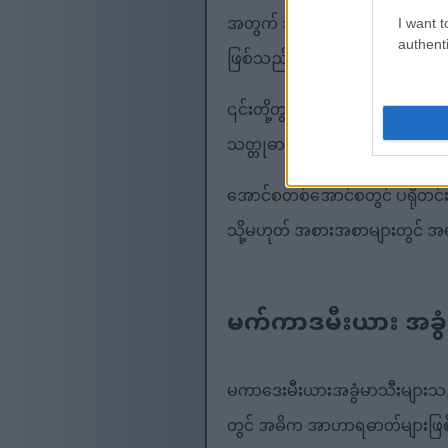
အတွက် အကောင်းဆုံးရွေးချယ်မှု
I want t
authenti
ဖြစ်သည်။ ဤပမာဏတွင် အဆီ ၂၃ ဂ
၎င်းတို့တွင် ဗီတာမင်နှင့် သတ္တု
သတ္တုဓာတ်များကို သင်တွေ့လိမ့်မ
အောင်စတစ်အောင်စတွင် ပရိုတင်း 
သို့မဟုတ် အစားအစာများတွင် အ
မက်ကာဒမီးယား အခွံ
မကာဒေးမီးယားအခွံမာသီးများသည် 
တွင် အဓိက အာဟာရဓာတ်များဖြစ်သည့