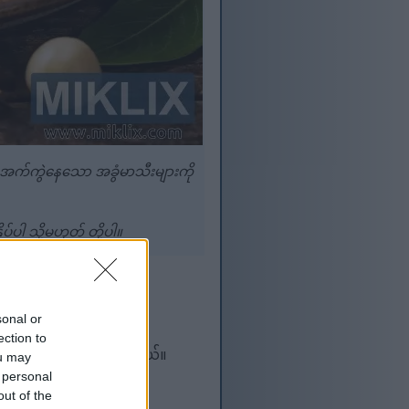
့် အက်ကွဲနေသော အခွံမာသီးများကို
ပါ သို့မဟုတ် တို့ပါ။
sonal or
ection to
အာဟာရဓာတ်တွေ ပါဝင်ပါတယ်။
ou may
 personal
out of the