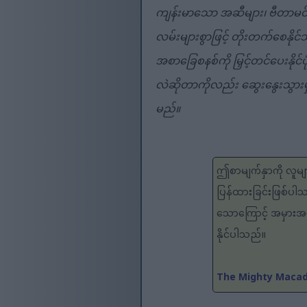
ကျန်းမာသော အဆီများ၊ ဗီတာမင်မ
လမ်းများစွာဖြင့် တိုးတက်စေနို
အစာခြေစနစ်ကို မြှင့်တင်ပေးနိုင
လဲဆိုတာကိုလည်း ဆွေးနွေးသွားမ
မည်။
ဤစာမျက်နှာကို လူမျာ
ပြန်ထားခြင်းဖြစ်ပါ
သောကြောင့် အမှားအယွ
နိုင်ပါသည်။
The Mighty Macada