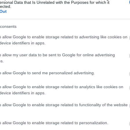
ersonal Data that Is Unrelated with the Purposes for which it
lected.
စုမှာ ချိုတာရော၊ အရသာပါ အရမ်းကောင်းပါတယ်။ သူတို့က ကွတ်ကီ
Out
 သူတို့ရဲ့ ထူးခြားတဲ့ အရသာအတွက် မဖြစ်မနေ မြည်းစမ်းကြည့်သင
consents
ာ ကောင်းမွန်တဲ့အဆီတွေ၊ ဗီတာမင်တွေနဲ့ သတ္တုဓာတ်တွေ ကြွယ်ဝစွာ
o allow Google to enable storage related to advertising like cookies on
evice identifiers in apps.
o allow my user data to be sent to Google for online advertising
ံမာသီးကို ကျန်းမာရေးအကျိုးကျေးဇူးတွေအတွက် ရွေးချယ်လာကြပါတ
s.
စ်ခု ဖြစ်ပါတယ်။ သူတို့ရဲ့ ထူးခြားတဲ့ အာဟာရဓာတ်တွေ ရောစပ်ထားမ
to allow Google to send me personalized advertising.
 ချက်ပြုတ်နည်းတွေမှာ အကြိုက်ဆုံးတစ်ခု ဖြစ်လာပါတယ်။
o allow Google to enable storage related to analytics like cookies on
evice identifiers in apps.
မာသီး၏ အာဟာရပရိုဖိုင်
o allow Google to enable storage related to functionality of the website
o allow Google to enable storage related to personalization.
တွင် အာဟာရဓာတ်များ ကြွယ်ဝစွာပါဝင်သောကြောင့် သင့်အစားအစာကိ