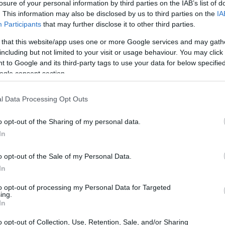
 ဂုဏ်သတ္တိတွေကြောင့် ကိုယ်အလေးချိန် လျှော့ချရာမှာ အထောက်အကူပြ
losure of your personal information by third parties on the IAB’s list of
. This information may also be disclosed by us to third parties on the
IA
တွင်ပါဝင်သော အင်တီအောက်ဆီးဒင့်ပါဝင်မှုသည် ယေဘုယျကျန်း
Participants
that may further disclose it to other third parties.
ားအစာထဲမှာ ထည့်သွင်းစားသုံးခြင်းက အစာခြေစနစ်ကို ပိုမိုကောင်းမ
 that this website/app uses one or more Google services and may gath
including but not limited to your visit or usage behaviour. You may click 
ျက်သည့် အာနိသင်ရှိနိုင်သည်။
 to Google and its third-party tags to use your data for below specifi
ogle consent section.
မာသီးများအကြောင်း မိတ်ဆက်ခြင်း
l Data Processing Opt Outs
o opt-out of the Sharing of my personal data.
In
သည် ၎င်းတို့၏ ကြွယ်ဝပြီး ထောပတ်အရသာကြောင့် လူကြိုက်များက
ကြားတွင် ရေပန်းစားသည်။ ဤအခွံမာသီးများသည် ဩစတြေးလျနိုင်ငံမှ 
o opt-out of the Sale of my Personal Data.
In
to opt-out of processing my Personal Data for Targeted
ing.
ဇီးနှင့် ကော့စတာရီကာကဲ့သို့သော နေရာများတွင် စိုက်ပျိုးကြသည်။ ထို့ကြ
In
o opt-out of Collection, Use, Retention, Sale, and/or Sharing