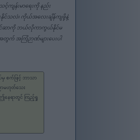
င့်ကျန်းမာရေးကို နည်း
င်သလဲ၊ ကိုယ်အလေးချိန်ကျဖို့နဲ့
 ကင်ဆာကို ဘယ်လိုကာကွယ်နိုင်မ
ည်းအတွက် အကြံဉာဏ်များပေးပါ
ပ်မှ စက်ဖြင့် ဘာသာ
းပညာမဟုတ်သေး
 ဤနေရာတွင် ကြည့်ရှု