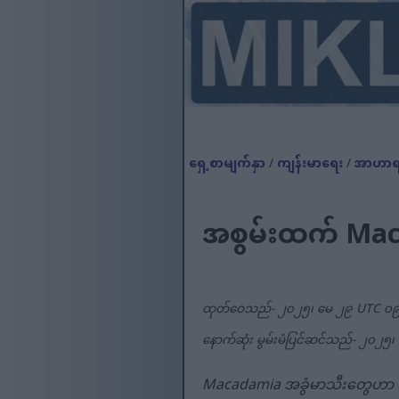
ရှေ့စာမျက်နှာ
/
ကျန်းမာရေး
/
အာဟာ
အစွမ်းထက် Mac
ထုတ်ဝေသည်- ၂၀၂၅၊ မေ ၂၉ UTC ၀၉
နောက်ဆုံး မွမ်းမံပြင်ဆင်သည်- ၂၀၂၅
Macadamia အခွံမာသီးတွေဟာ သူတ