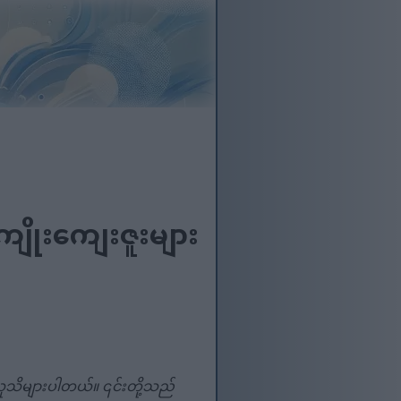
ိုးကျေးဇူးများ
လူသိများပါတယ်။ ၎င်းတို့သည်