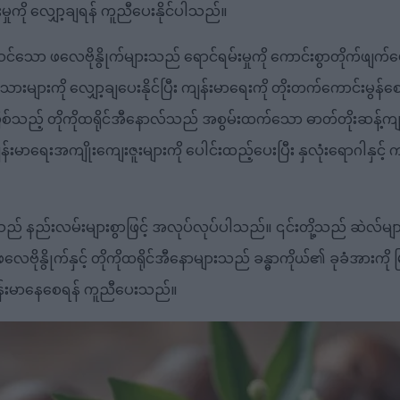
ီးမှုကို လျှော့ချရန် ကူညီပေးနိုင်ပါသည်။
င်သော ဖလေဗိုနွိုက်များသည် ရောင်ရမ်းမှုကို ကောင်းစွာတိုက်ဖျ
အသားများကို လျှော့ချပေးနိုင်ပြီး ကျန်းမာရေးကို တိုးတက်ကောင်းမ
ဖြစ်သည့် တိုကိုထရိုင်အီနောလ်သည် အစွမ်းထက်သော ဓာတ်တိုးဆန့်က
်းမာရေးအကျိုးကျေးဇူးများကို ပေါင်းထည့်ပေးပြီး နှလုံးရောဂါနှင့် 
ည် နည်းလမ်းများစွာဖြင့် အလုပ်လုပ်ပါသည်။ ၎င်းတို့သည် ဆဲလ်မျာ
ွိုက်နှင့် တိုကိုထရိုင်အီနောများသည် ခန္ဓာကိုယ်၏ ခုခံအားကို မြှင့်တင်
ျန်းမာနေစေရန် ကူညီပေးသည်။