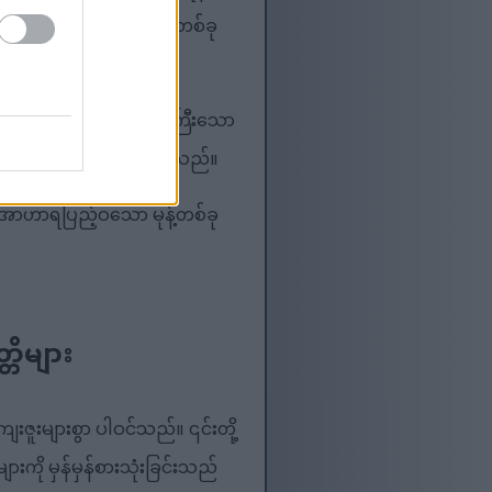
ာင်းမွန်သော အစပြုချက်တစ်ခု
ိုးအစားဖြစ်သည်။
့် ကြေးနီကဲ့သို့သော အရေးကြီးသော
အား ကျန်းမာစေရန် ကူညီပေးသည်။
ု အာဟာရပြည့်ဝသော မုန့်တစ်ခု
တိများ
ဇူးများစွာ ပါဝင်သည်။ ၎င်းတို့
ကို မှန်မှန်စားသုံးခြင်းသည်