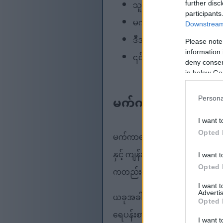
သူတို့ရဲ့ ဗိုက်ပြည့်စေတဲ့
further disc
participants
မက်ကာဒမီးယားအခွံမာသီး
Downstream 
ဒီအခွံမာသီးတွေကို သင့်အစ
Please note
information 
၎င်းတို့သည် ကင်ဆာတိုက်ဖ
deny consent
in below Go
မက်ကာဒမီးယား အခွံ
Persona
I want t
Opted 
မက်ကာဒေးမီးယားအခွံမာသီးများ
နှင့် ကျန်းမာရေးဝါသနာရှင်များ
I want t
Opted 
ကတည်းက နှစ်သက်ခဲ့ကြသည်။
I want 
Advertis
ယခုအခါ ၎င်းတို့ကို ဟာဝိုင်အီ၊ ဘရာ
Opted 
ရေပန်းစားလာပါသည်။
I want t