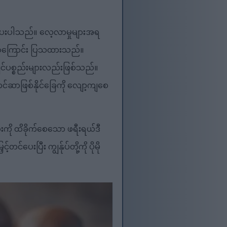
က်ပေးပါသည်။ လေ့လာမှုများအရ
ွန်စေကြောင်း ပြသထားသည်။
ျင်ပစ္စည်းများလည်းဖြစ်သည်။
ကင်ဆာဖြစ်နိုင်ခြေကို လျော့ကျစေ
းကို ထိခိုက်စေသော ဖရီးရယ်ဒီ
ပေးပြီး ကျွန်ုပ်တို့ကို ပိုမို