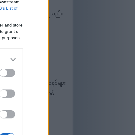
ုနိုင်ပါတယ်။
 downstream
B’s List of
မာရေးကို အထောက်အကူပြုသည်။
ွန်စေနိုင်ပါတယ်။
er and store
to grant or
ed purposes
ြသည်။ အခွံမာသီးဝါသနာရှင်များ
လာခြင်းဖြစ်ပြီး ရှေးယခင်
ောင့် ၎င်းတို့ကို ပိုမို