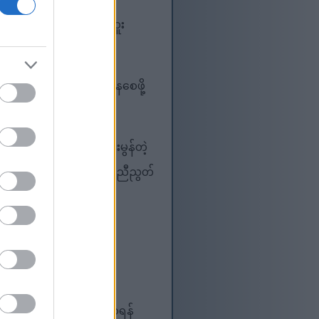
းတွေနဲ့ သုပ်တွေမှာ အထူး
့်ပါတယ်။
ပါဝင်ပါတယ်။ ကျန်းမာနေစေဖို့
ယ်။ သူတို့ဟာ ကောင်းမွန်တဲ့
ှုကြောင့် ကျန်းမာရေးနဲ့ညီညွတ်
ု တိုးတက်ကောင်းမွန်စေရန်