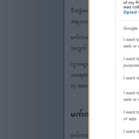
of my P
was col
ဒီအခွံမာသီးတွေက ဟင်းလျာအများ
Opted 
အရသာကို ပေါင်းထည့်ပေးပါတယ်။
Google 
မက်ကာဒေးမီးယားအခွံမာသီးတွေမှ
I want t
web or d
အတွက် အဓိကသော့ချက်ပါပဲ။
I want t
လူအများစုဟာ မက်ကာဒမီးယားအခွ
purpose
သရေစာ ဒါမှမဟုတ် ပါဝင်ပစ္စည်းတ
I want 
တဲ့ အစားအစာတွေနဲ့ အရသာရှိတဲ့
I want t
web or d
မက်ကာဒမီးယား အခွံ
I want t
or app.
I want t
မက်ကာဒေးမီးယားအခွံမာသီးများ