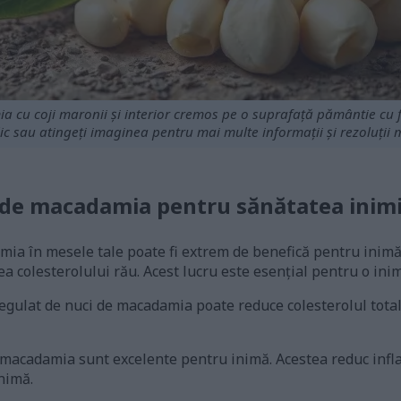
cu coji maronii și interior cremos pe o suprafață pământie cu fru
lic sau atingeți imaginea pentru mai multe informații și rezoluții 
r de macadamia pentru sănătatea inimi
ia în mesele tale poate fi extrem de benefică pentru inimă.
ea colesterolului rău. Acest lucru este esențial pentru o in
egulat de nuci de macadamia poate reduce colesterolul total.
 macadamia sunt excelente pentru inimă. Acestea reduc infl
inimă.