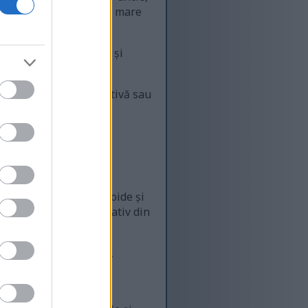
de grame de grăsime, în mare
tante precum manganul și
e face o gustare nutritivă sau
 Acestea conțin flavonoide și
ducerea stresului oxidativ din
 markerii inflamației,
ți puternici. Aceștia
și cancer.