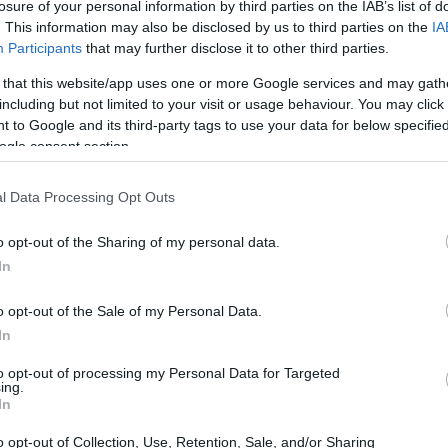
losure of your personal information by third parties on the IAB’s list of
. This information may also be disclosed by us to third parties on the
IA
cile de macadamia
Participants
that may further disclose it to other third parties.
 that this website/app uses one or more Google services and may gath
ăgite pentru gustul lor bogat, untos. Sunt un succes printre 
including but not limited to your visit or usage behaviour. You may click 
e. Aceste nuci provin din Australia, unde sunt savurate de 
 to Google and its third-party tags to use your data for below specifi
ogle consent section.
precum Hawaii, Brazilia și Costa Rica. Acest lucru le-a făcut
lte feluri de mâncare, atât dulci, cât și sărate. Adaugă o ar
l Data Processing Opt Outs
 le încercați pentru gustul lor unic.
o opt-out of the Sharing of my personal data.
ne de grăsimi bune, vitamine și minerale. Sunt esențiale p
In
cile de macadamia pentru beneficiile lor pentru sănătate. S
o opt-out of the Sale of my Personal Data.
l lor unic de nutrienți le face preferate în mâncarea sănăto
In
to opt-out of processing my Personal Data for Targeted
al al nucilor de macadamia
ing.
In
e de nutrienți, ceea ce le face o alegere excelentă pentru î
o opt-out of Collection, Use, Retention, Sale, and/or Sharing