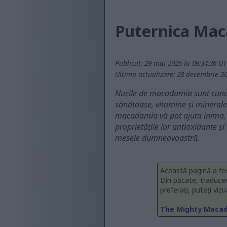
Puternica Maca
Publicat: 29 mai 2025 la 09:34:36 U
Ultima actualizare: 28 decembrie 20
Nucile de macadamia sunt cunosc
sănătoase, vitamine și minerale
macadamia vă pot ajuta inima, p
proprietățile lor antioxidante ș
mesele dumneavoastră.
Această pagină a fo
Din păcate, traduce
preferați, puteți viz
The Mighty Macada