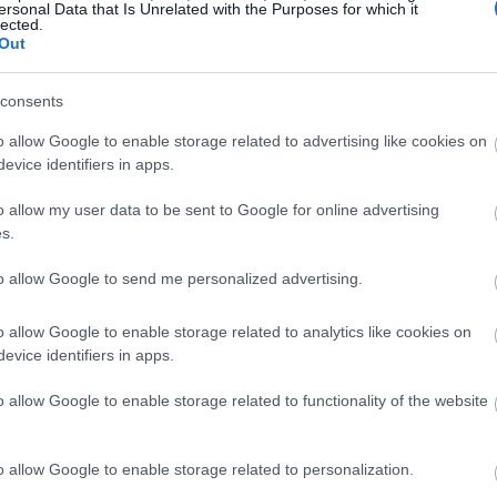
ersonal Data that Is Unrelated with the Purposes for which it
este un bun punct de plecare. Această cantitate conține 23 
lected.
Out
vitamine și minerale. Veți găsi tiamină și minerale impor
consents
mul să funcționeze corect și să vă mențină sănătos.
o allow Google to enable storage related to advertising like cookies on
menea, 2 grame de proteine și 3 grame de fibre. Acest lucru l
evice identifiers in apps.
o allow my user data to be sent to Google for online advertising
s.
oxidante ale nucilor de macadamia
to allow Google to send me personalized advertising.
e de beneficii pentru sănătate, datorită antioxidanților lor.
o allow Google to enable storage related to analytics like cookies on
nți cheie. Consumul regulat al acestor nuci poate ajuta la re
evice identifiers in apps.
o allow Google to enable storage related to functionality of the website
cadamia combat bine inflamația. Studiile arată că pot reduce
rienolii, un tip de vitamina E, sunt, de asemenea, antioxidan
lor pentru sănătate, reducând posibil riscul de boli de inimă 
o allow Google to enable storage related to personalization.