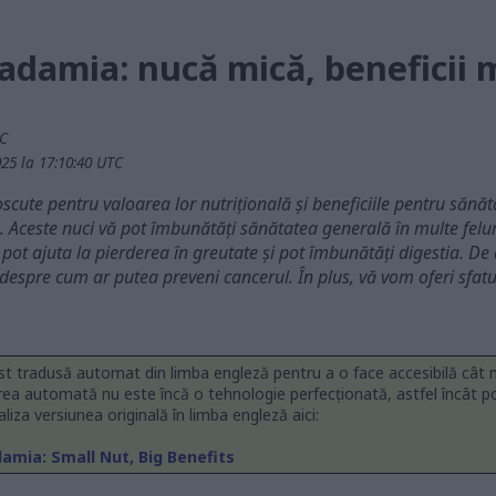
damia: nucă mică, beneficii 
TC
25 la 17:10:40 UTC
ute pentru valoarea lor nutrițională și beneficiile pentru sănăta
. Aceste nuci vă pot îmbunătăți sănătatea generală în multe felu
ot ajuta la pierderea în greutate și pot îmbunătăți digestia. D
i despre cum ar putea preveni cancerul. În plus, vă vom oferi sfat
st tradusă automat din limba engleză pentru a o face accesibilă cât
rea automată nu este încă o tehnologie perfecționată, astfel încât p
ualiza versiunea originală în limba engleză aici:
mia: Small Nut, Big Benefits