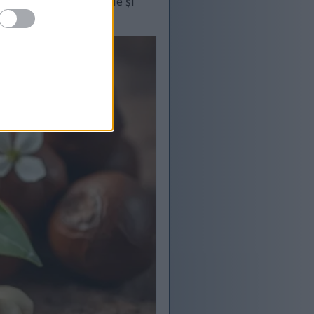
 celulelor. Flavonoidele și
mânem sănătoși.