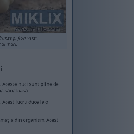
nze și flori verzi.
mai mari.
i
 Aceste nuci sunt pline de
imă sănătoasă.
 Acest lucru duce la o
amația din organism. Acest