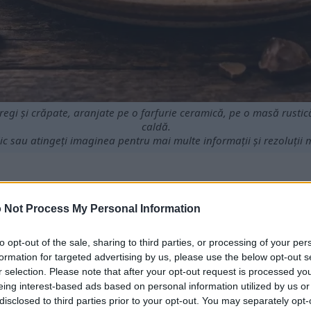
regi și crăpate, aranjate pe o farfurie ceramică, pe o masă rusti
caldă.
lic sau atingeți imaginea pentru mai multe informații și rezoluții 
 Not Process My Personal Information
t pline de grăsimi sănătoase și nutrienți esențiali.
îmbunătăți semnificativ sănătatea inimii.
to opt-out of the sale, sharing to third parties, or processing of your per
turile de slăbire datorită proprietăților lor sațioase.
formation for targeted advertising by us, please use the below opt-out s
nți din nucile de macadamia susține sănătatea generală.
r selection. Please note that after your opt-out request is processed y
în dieta ta poate îmbunătăți sănătatea digestivă.
eing interest-based ads based on personal information utilized by us or
ct de combatere a cancerului.
disclosed to third parties prior to your opt-out. You may separately opt-