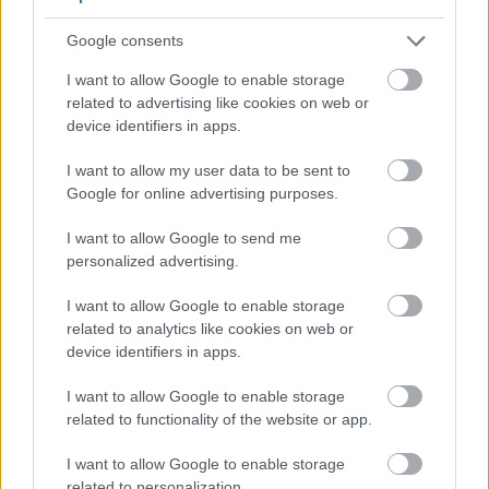
votre parcours de mise en forme
Des entraînements variés qui gardent
Google consents
l’entraînement frais et engageant
I want to allow Google to enable storage
Entraînement personnalisé adapté au niveau
related to advertising like cookies on web or
de condition physique
device identifiers in apps.
Un programme qui encourage le
développement de la force, de l’endurance et
I want to allow my user data to be sent to
de la flexibilité
Google for online advertising purposes.
En fin de compte, le CrossFit incarne un
I want to allow Google to send me
entraînement pour tous les âges. Cela offre un
personalized advertising.
environnement valorisant où tout le monde peut
s’épanouir, peu importe son point de départ.
I want to allow Google to enable storage
related to analytics like cookies on web or
device identifiers in apps.
Risques de sécurité et de
I want to allow Google to enable storage
blessures
related to functionality of the website or app.
I want to allow Google to enable storage
CrossFit, reconnu pour son entraînement
related to personalization.