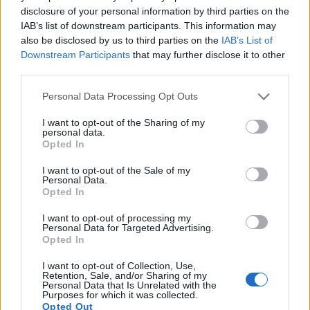
CrossFit est un programme de mise en forme
disclosure of your personal information by third parties on the
polyvalent conçu pour accueillir une grande
IAB’s list of downstream participants. This information may
diversité de personnes. Il favorise la forme physique
also be disclosed by us to third parties on the
IAB’s List of
pour tous, ce qui en fait une option attrayante pour
Downstream Participants
that may further disclose it to other
tous les niveaux de capacité physique. Des
third parties.
entraînements adaptés aux débutants aux séances
Please note that this website/app uses one or more Google
Personal Data Processing Opt Outs
avancées pour les athlètes chevronnés, CrossFit
services and may gather and store information including but
offre quelque chose pour tout le monde.
not limited to your visit or usage behaviour. You may click to
I want to opt-out of the Sharing of my
personal data.
grant or deny consent to Google and its third-party tags to
Des personnes de tous âges et de tous horizons
Opted In
use your data for below specified purposes in below Google
peuvent pratiquer cette forme dynamique d’exercice.
consent section.
I want to opt-out of the Sale of my
Avec des professionnels formés disponibles pour
Personal Data.
évaluer leur niveau de forme physique, l’intensité
Opted In
de l’entraînement peut être ajustée. Cela garantit
une expérience sécuritaire et efficace, adaptée à
I want to opt-out of processing my
Personal Data for Targeted Advertising.
toute personne souhaitant améliorer sa santé
Opted In
physique.
I want to opt-out of Collection, Use,
Envisagez d’explorer le CrossFit si vous cherchez :
Retention, Sale, and/or Sharing of my
Personal Data that Is Unrelated with the
Purposes for which it was collected.
Une communauté dynamique pour soutenir
Opted Out