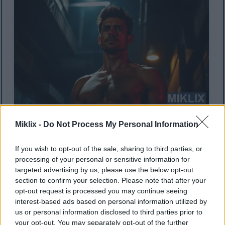
Personne debout dans un décor urbain sombre avec
Miklix -
Do Not Process My Personal Information
des ombres dramatiques et un regard déterminé.
Cliquez ou appuyez sur l'image pour plus
d'informations et des résolutions supérieures.
If you wish to opt-out of the sale, sharing to third parties, or
processing of your personal or sensitive information for
targeted advertising by us, please use the below opt-out
section to confirm your selection. Please note that after your
Qui devrait envisager le
opt-out request is processed you may continue seeing
interest-based ads based on personal information utilized by
CrossFit?
us or personal information disclosed to third parties prior to
your opt-out. You may separately opt-out of the further