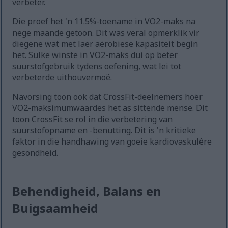
verbeter.
Die proef het 'n 11.5%-toename in VO2-maks na
nege maande getoon. Dit was veral opmerklik vir
diegene wat met laer aërobiese kapasiteit begin
het. Sulke winste in VO2-maks dui op beter
suurstofgebruik tydens oefening, wat lei tot
verbeterde uithouvermoë.
Navorsing toon ook dat CrossFit-deelnemers hoër
VO2-maksimumwaardes het as sittende mense. Dit
toon CrossFit se rol in die verbetering van
suurstofopname en -benutting. Dit is 'n kritieke
faktor in die handhawing van goeie kardiovaskulêre
gesondheid.
Behendigheid, Balans en
Buigsaamheid