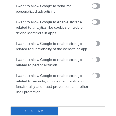
individuele behoeftes te voldoen. Dit is van kritieke
I want to allow Google to send me
belang vir diegene met voorafbestaande
personalized advertising.
gesondheidstoestande of wat nuut is met hoë-
intensiteit opleiding.
I want to allow Google to enable storage
related to analytics like cookies on web or
device identifiers in apps.
Aan die gang met CrossFit
I want to allow Google to enable storage
related to functionality of the website or app.
Vir diegene wat nuut is met CrossFit, is die
verkenning van plaaslike CrossFit-bokse 'n goeie
I want to allow Google to enable storage
eerste stap. Hierdie gimnasiums bied 'n
related to personalization.
ondersteunende gemeenskap en ervare afrigters.
Hulle help jou om deur jou fiksheidsreis te navigeer.
I want to allow Google to enable storage
Aanvanklike oefensessies fokus op fundamentele
related to security, including authentication
bewegings en tegniek, wat 'n veilige inleiding
functionality and fraud prevention, and other
verseker.
user protection.
Die koste vir hierdie inleidende programme wissel
van gebied tot gebied, maar die belegging sluit
CONFIRM
gewoonlik verskeie klasse in. Dit dek ook leiding oor