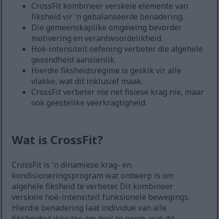
CrossFit kombineer verskeie elemente van
fiksheid vir 'n gebalanseerde benadering.
Die gemeenskaplike omgewing bevorder
motivering en verantwoordelikheid.
Hoë-intensiteit oefening verbeter die algehele
gesondheid aansienlik.
Hierdie fiksheidsregime is geskik vir alle
vlakke, wat dit inklusief maak.
CrossFit verbeter nie net fisiese krag nie, maar
ook geestelike veerkragtigheid.
Wat is CrossFit?
CrossFit is 'n dinamiese krag- en
kondisioneringsprogram wat ontwerp is om
algehele fiksheid te verbeter. Dit kombineer
verskeie hoë-intensiteit funksionele bewegings.
Hierdie benadering laat individue van alle
fiksheidsvlakke toe om deel te neem, wat dit