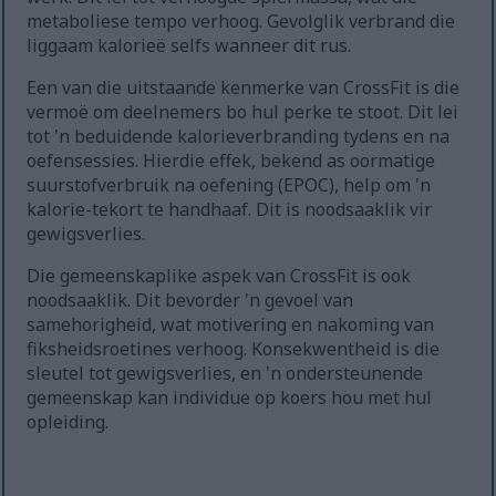
metaboliese tempo verhoog. Gevolglik verbrand die
liggaam kalorieë selfs wanneer dit rus.
Een van die uitstaande kenmerke van CrossFit is die
vermoë om deelnemers bo hul perke te stoot. Dit lei
tot 'n beduidende kalorieverbranding tydens en na
oefensessies. Hierdie effek, bekend as oormatige
suurstofverbruik na oefening (EPOC), help om 'n
kalorie-tekort te handhaaf. Dit is noodsaaklik vir
gewigsverlies.
Die gemeenskaplike aspek van CrossFit is ook
noodsaaklik. Dit bevorder 'n gevoel van
samehorigheid, wat motivering en nakoming van
fiksheidsroetines verhoog. Konsekwentheid is die
sleutel tot gewigsverlies, en 'n ondersteunende
gemeenskap kan individue op koers hou met hul
opleiding.