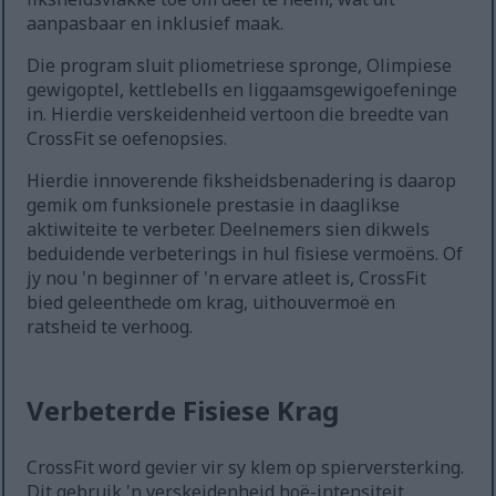
aanpasbaar en inklusief maak.
Die program sluit pliometriese spronge, Olimpiese
gewigoptel, kettlebells en liggaamsgewigoefeninge
in. Hierdie verskeidenheid vertoon die breedte van
CrossFit se oefenopsies.
Hierdie innoverende fiksheidsbenadering is daarop
gemik om funksionele prestasie in daaglikse
aktiwiteite te verbeter. Deelnemers sien dikwels
beduidende verbeterings in hul fisiese vermoëns. Of
jy nou 'n beginner of 'n ervare atleet is, CrossFit
bied geleenthede om krag, uithouvermoë en
ratsheid te verhoog.
Verbeterde Fisiese Krag
CrossFit word gevier vir sy klem op spierversterking.
Dit gebruik 'n verskeidenheid hoë-intensiteit,