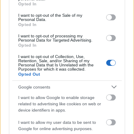
grant or deny consent to Google and its third-party tags to
CrossFit, bekend vir sy hoë-intensiteit funksionele
Opted In
use your data for below specified purposes in below Google
opleiding, bied talle gesondheidsvoordele. Tog kan
consent section.
hierdie veeleisende aard tot sekere
I want to opt-out of the Sale of my
Personal Data.
beseringsrisiko's lei. Onlangse studies toon 'n
Opted In
algehele beseringskoers van 19,4 beserings per 1
000 oefenure. Algemene beserings sluit in
I want to opt-out of processing my
Personal Data for Targeted Advertising.
tendinopatieë, wat die skouer en elmboog aantas,
Opted In
sowel as lae rugpyn en kniebeserings.
I want to opt-out of Collection, Use,
Beginners ondervind dikwels hoër beseringsyfers,
Retention, Sale, and/or Sharing of my
Personal Data that Is Unrelated with the
met diegene met minder as ses maande se CrossFit-
Purposes for which it was collected.
ervaring wat die grootste risiko loop. Dit
Opted Out
beklemtoon die behoefte aan effektiewe strategieë
vir beseringsvoorkoming. Behoorlike tegniek en
Google consents
geleidelike progressie in opleiding is die sleutel om
I want to allow Google to enable storage
veiligheid te verbeter en risiko's te verminder.
related to advertising like cookies on web or
Opleiding onder leiding van gekwalifiseerde
device identifiers in apps.
afrigters kan veiligheid aansienlik versterk.
I want to allow my user data to be sent to
Afrigters verseker dat deelnemers die korrekte
Google for online advertising purposes.
vorm en skaal van oefeninge handhaaf om aan