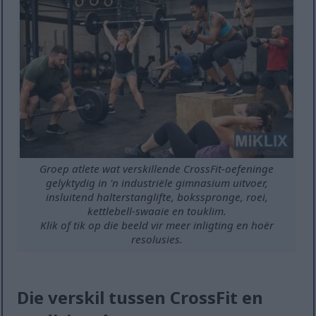
Groep atlete wat verskillende CrossFit-oefeninge
gelyktydig in 'n industriële gimnasium uitvoer,
insluitend halterstanglifte, boksspronge, roei,
kettlebell-swaaie en touklim.
Klik of tik op die beeld vir meer inligting en hoër
resolusies.
Die verskil tussen CrossFit en