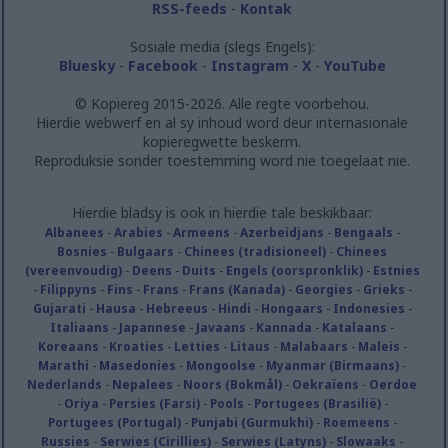
RSS-feeds
-
Kontak
Sosiale media (slegs Engels):
Bluesky
-
Facebook
-
Instagram
-
X
-
YouTube
© Kopiereg 2015-2026. Alle regte voorbehou.
Hierdie webwerf en al sy inhoud word deur internasionale
kopieregwette beskerm.
Reproduksie sonder toestemming word nie toegelaat nie.
Hierdie bladsy is ook in hierdie tale beskikbaar:
Albanees
-
Arabies
-
Armeens
-
Azerbeidjans
-
Bengaals
-
Bosnies
-
Bulgaars
-
Chinees (tradisioneel)
-
Chinees
(vereenvoudig)
-
Deens
-
Duits
-
Engels (oorspronklik)
-
Estnies
-
Filippyns
-
Fins
-
Frans
-
Frans (Kanada)
-
Georgies
-
Grieks
-
Gujarati
-
Hausa
-
Hebreeus
-
Hindi
-
Hongaars
-
Indonesies
-
Italiaans
-
Japannese
-
Javaans
-
Kannada
-
Katalaans
-
Koreaans
-
Kroaties
-
Letties
-
Litaus
-
Malabaars
-
Maleis
-
Marathi
-
Masedonies
-
Mongoolse
-
Myanmar (Birmaans)
-
Nederlands
-
Nepalees
-
Noors (Bokmål)
-
Oekraïens
-
Oerdoe
-
Oriya
-
Persies (Farsi)
-
Pools
-
Portugees (Brasilië)
-
Portugees (Portugal)
-
Punjabi (Gurmukhi)
-
Roemeens
-
Russies
-
Serwies (Cirillies)
-
Serwies (Latyns)
-
Slowaaks
-