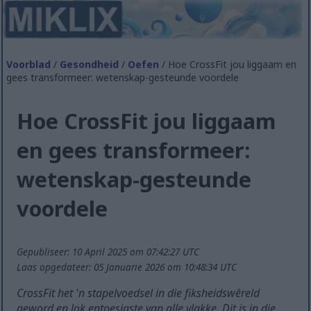
Voorblad
/
Gesondheid
/
Oefen
/ Hoe CrossFit jou liggaam en
gees transformeer: wetenskap-gesteunde voordele
Hoe CrossFit jou liggaam
en gees transformeer:
wetenskap-gesteunde
voordele
Gepubliseer: 10 April 2025 om 07:42:27 UTC
Laas opgedateer: 05 Januarie 2026 om 10:48:34 UTC
CrossFit het 'n stapelvoedsel in die fiksheidswêreld
geword en lok entoesiaste van alle vlakke. Dit is in die