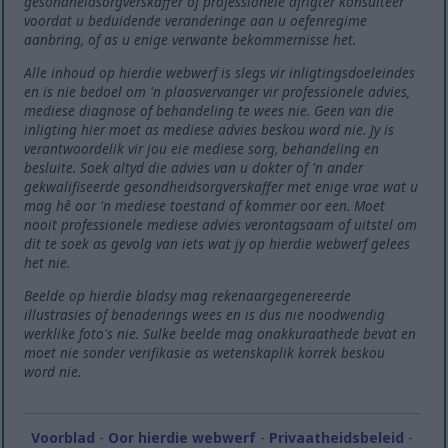
gesondheidsorgverskaffer of professionele afrigter konsulteer
voordat u beduidende veranderinge aan u oefenregime
aanbring, of as u enige verwante bekommernisse het.
Alle inhoud op hierdie webwerf is slegs vir inligtingsdoeleindes
en is nie bedoel om 'n plaasvervanger vir professionele advies,
mediese diagnose of behandeling te wees nie. Geen van die
inligting hier moet as mediese advies beskou word nie. Jy is
verantwoordelik vir jou eie mediese sorg, behandeling en
besluite. Soek altyd die advies van u dokter of 'n ander
gekwalifiseerde gesondheidsorgverskaffer met enige vrae wat u
mag hê oor 'n mediese toestand of kommer oor een. Moet
nooit professionele mediese advies verontagsaam of uitstel om
dit te soek as gevolg van iets wat jy op hierdie webwerf gelees
het nie.
Beelde op hierdie bladsy mag rekenaargegenereerde
illustrasies of benaderings wees en is dus nie noodwendig
werklike foto's nie. Sulke beelde mag onakkuraathede bevat en
moet nie sonder verifikasie as wetenskaplik korrek beskou
word nie.
Voorblad
-
Oor hierdie webwerf
-
Privaatheidsbeleid
-