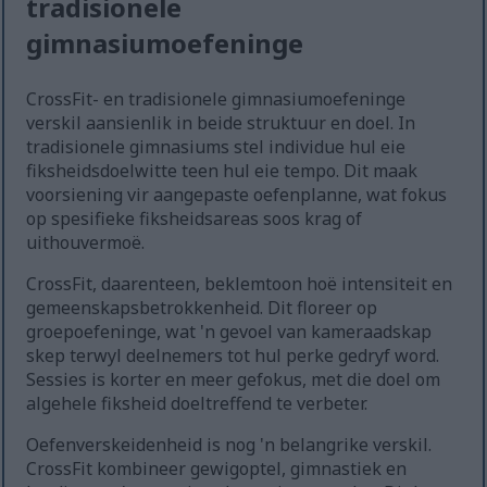
tradisionele
gimnasiumoefeninge
CrossFit- en tradisionele gimnasiumoefeninge
verskil aansienlik in beide struktuur en doel. In
tradisionele gimnasiums stel individue hul eie
fiksheidsdoelwitte teen hul eie tempo. Dit maak
voorsiening vir aangepaste oefenplanne, wat fokus
op spesifieke fiksheidsareas soos krag of
uithouvermoë.
CrossFit, daarenteen, beklemtoon hoë intensiteit en
gemeenskapsbetrokkenheid. Dit floreer op
groepoefeninge, wat 'n gevoel van kameraadskap
skep terwyl deelnemers tot hul perke gedryf word.
Sessies is korter en meer gefokus, met die doel om
algehele fiksheid doeltreffend te verbeter.
Oefenverskeidenheid is nog 'n belangrike verskil.
CrossFit kombineer gewigoptel, gimnastiek en