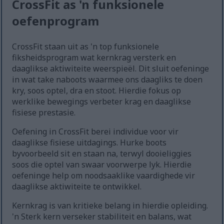
CrossFit as 'n funksionele
oefenprogram
CrossFit staan uit as 'n top funksionele
fiksheidsprogram wat kernkrag versterk en
daaglikse aktiwiteite weerspieël. Dit sluit oefeninge
in wat take naboots waarmee ons daagliks te doen
kry, soos optel, dra en stoot. Hierdie fokus op
werklike bewegings verbeter krag en daaglikse
fisiese prestasie.
Oefening in CrossFit berei individue voor vir
daaglikse fisiese uitdagings. Hurke boots
byvoorbeeld sit en staan na, terwyl dooieliggies
soos die optel van swaar voorwerpe lyk. Hierdie
oefeninge help om noodsaaklike vaardighede vir
daaglikse aktiwiteite te ontwikkel.
Kernkrag is van kritieke belang in hierdie opleiding.
'n Sterk kern verseker stabiliteit en balans, wat