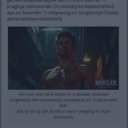
gemeenskaplike aspek van CrossFit dien as 'n
kragtige motiveerder. Dit moedig konsekwentheid
aan en bevorder 'n omgewing vir langtermyn fisieke
aktiwiteitsbetrokkenheid.
Persoon wat sterk staan in 'n dowwe stedelike
omgewing met dramatiese skaduwees en 'n vasberade
blik.
Klik of tik op die beeld vir meer inligting en hoër
resolusies.