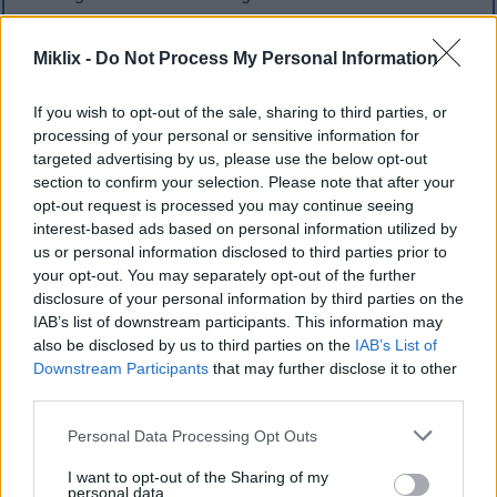
Oorweeg dit om CrossFit te verken as jy soek na:
Miklix -
Do Not Process My Personal Information
'n Lewendige gemeenskap om jou
fiksheidsreis te ondersteun
If you wish to opt-out of the sale, sharing to third parties, or
Gevarieerde oefensessies wat oefening vars
processing of your personal or sensitive information for
en boeiend hou
targeted advertising by us, please use the below opt-out
Gepasmaakte opleiding aangepas volgens
section to confirm your selection. Please note that after your
persoonlike fiksheidsvlakke
opt-out request is processed you may continue seeing
'n Program wat ontwikkeling in krag,
interest-based ads based on personal information utilized by
uithouvermoë en buigsaamheid aanmoedig
us or personal information disclosed to third parties prior to
your opt-out. You may separately opt-out of the further
Uiteindelik is CrossFit 'n voorbeeld van opleiding vir
disclosure of your personal information by third parties on the
alle ouderdomme. Dit bied 'n bemagtigende
IAB’s list of downstream participants. This information may
omgewing waar enigiemand kan floreer, ongeag hul
also be disclosed by us to third parties on the
IAB’s List of
beginpunt.
Downstream Participants
that may further disclose it to other
third parties.
Please note that this website/app uses one or more Google
Personal Data Processing Opt Outs
Veiligheids- en beseringsrisiko's
services and may gather and store information including but
not limited to your visit or usage behaviour. You may click to
I want to opt-out of the Sharing of my
personal data.