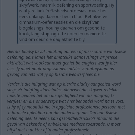
skryfwerk, naamlik oefening en sportvoeding. Hy
is al jare lank 'n fiksheidsentoesias, maar het
eers onlangs daaroor begin blog. Behalwe vir
gimnasium-oefensessies en die skryf van
blogplasings, hou hy daarvan om gesond te
kook, lang staptogte te doen en maniere te
vind om deur die dag aktief te bly.
Hierdie bladsy bevat inligting oor een of meer vorme van fisiese
oefening. Baie lande het amptelike aanbevelings vir fisieke
aktiwiteit wat voorkeur moet geniet bo enigiets wat jy hier
lees. Jy moet nooit professionele advies verontagsaam as
gevolg van iets wat jy op hierdie webwerf lees nie.
Verder is die inligting wat op hierdie bladsy aangebied word
slegs vir inligtingsdoeleindes. Alhoewel die skrywer redelike
moeite gedoen het om die geldigheid van die inligting te
verifieer en die onderwerpe wat hier behandel word na te vors,
is hy of sy moontlik nie 'n opgeleide professionele persoon met
'n formele opleiding oor die onderwerp nie. Om aan fisiese
oefening deel te neem, kan gesondheidsrisiko's inhou in die
geval van bekende of onbekende mediese toestande. U moet
altyd met u dokter of 'n ander professionele