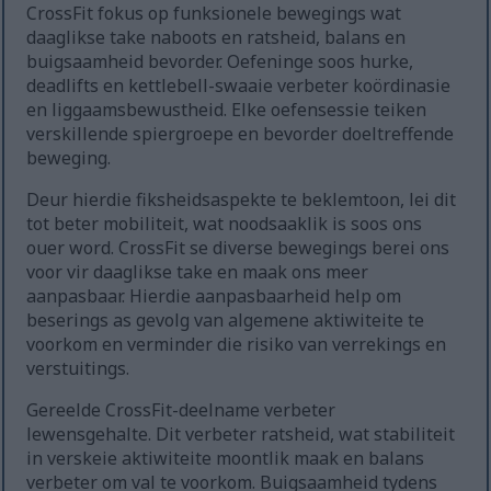
CrossFit fokus op funksionele bewegings wat
daaglikse take naboots en ratsheid, balans en
buigsaamheid bevorder. Oefeninge soos hurke,
deadlifts en kettlebell-swaaie verbeter koördinasie
en liggaamsbewustheid. Elke oefensessie teiken
verskillende spiergroepe en bevorder doeltreffende
beweging.
Deur hierdie fiksheidsaspekte te beklemtoon, lei dit
tot beter mobiliteit, wat noodsaaklik is soos ons
ouer word. CrossFit se diverse bewegings berei ons
voor vir daaglikse take en maak ons meer
aanpasbaar. Hierdie aanpasbaarheid help om
beserings as gevolg van algemene aktiwiteite te
voorkom en verminder die risiko van verrekings en
verstuitings.
Gereelde CrossFit-deelname verbeter
lewensgehalte. Dit verbeter ratsheid, wat stabiliteit
in verskeie aktiwiteite moontlik maak en balans
verbeter om val te voorkom. Buigsaamheid tydens