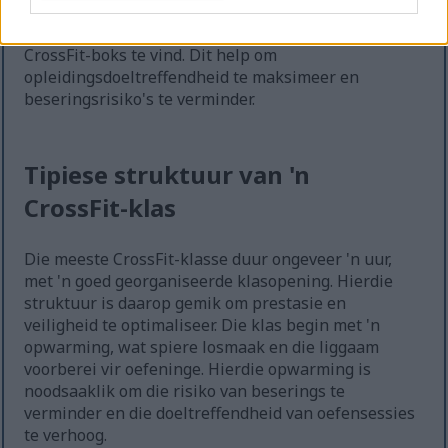
die korrekte oefenvorm en klasstruktuur. Dit is
belangrik vir beginners om 'n betroubare plaaslike
CrossFit-boks te vind. Dit help om
opleidingsdoeltreffendheid te maksimeer en
beseringsrisiko's te verminder.
Tipiese struktuur van 'n
CrossFit-klas
Die meeste CrossFit-klasse duur ongeveer 'n uur,
met 'n goed georganiseerde klasopening. Hierdie
struktuur is daarop gemik om prestasie en
veiligheid te optimaliseer. Die klas begin met 'n
opwarming, wat spiere losmaak en die liggaam
voorberei vir oefeninge. Hierdie opwarming is
noodsaaklik om die risiko van beserings te
verminder en die doeltreffendheid van oefensessies
te verhoog.