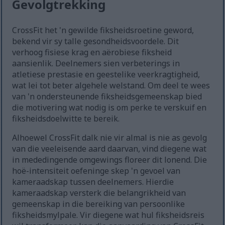
Gevolgtrekking
CrossFit het 'n gewilde fiksheidsroetine geword,
bekend vir sy talle gesondheidsvoordele. Dit
verhoog fisiese krag en aërobiese fiksheid
aansienlik. Deelnemers sien verbeterings in
atletiese prestasie en geestelike veerkragtigheid,
wat lei tot beter algehele welstand. Om deel te wees
van 'n ondersteunende fiksheidsgemeenskap bied
die motivering wat nodig is om perke te verskuif en
fiksheidsdoelwitte te bereik.
Alhoewel CrossFit dalk nie vir almal is nie as gevolg
van die veeleisende aard daarvan, vind diegene wat
in mededingende omgewings floreer dit lonend. Die
hoë-intensiteit oefeninge skep 'n gevoel van
kameraadskap tussen deelnemers. Hierdie
kameraadskap versterk die belangrikheid van
gemeenskap in die bereiking van persoonlike
fiksheidsmylpale. Vir diegene wat hul fiksheidsreis