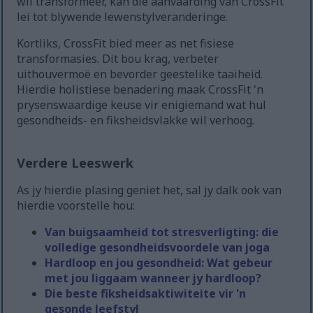
wil transformeer, kan die aanvaarding van CrossFit
lei tot blywende lewenstylveranderinge.
Kortliks, CrossFit bied meer as net fisiese
transformasies. Dit bou krag, verbeter
uithouvermoë en bevorder geestelike taaiheid.
Hierdie holistiese benadering maak CrossFit 'n
prysenswaardige keuse vir enigiemand wat hul
gesondheids- en fiksheidsvlakke wil verhoog.
Verdere Leeswerk
As jy hierdie plasing geniet het, sal jy dalk ook van
hierdie voorstelle hou:
Van buigsaamheid tot stresverligting: die
volledige gesondheidsvoordele van joga
Hardloop en jou gesondheid: Wat gebeur
met jou liggaam wanneer jy hardloop?
Die beste fiksheidsaktiwiteite vir 'n
gesonde leefstyl