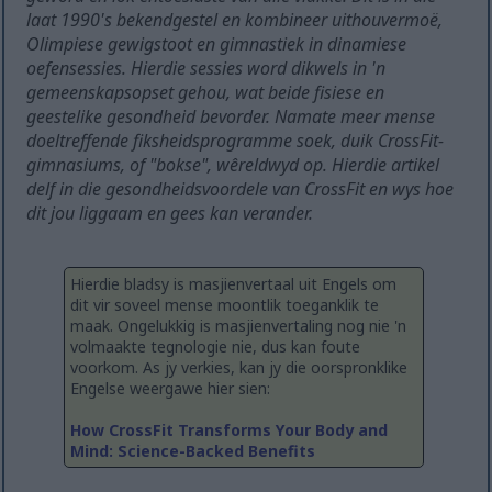
laat 1990's bekendgestel en kombineer uithouvermoë,
Olimpiese gewigstoot en gimnastiek in dinamiese
oefensessies. Hierdie sessies word dikwels in 'n
gemeenskapsopset gehou, wat beide fisiese en
geestelike gesondheid bevorder. Namate meer mense
doeltreffende fiksheidsprogramme soek, duik CrossFit-
gimnasiums, of "bokse", wêreldwyd op. Hierdie artikel
delf in die gesondheidsvoordele van CrossFit en wys hoe
dit jou liggaam en gees kan verander.
Hierdie bladsy is masjienvertaal uit Engels om
dit vir soveel mense moontlik toeganklik te
maak. Ongelukkig is masjienvertaling nog nie 'n
volmaakte tegnologie nie, dus kan foute
voorkom. As jy verkies, kan jy die oorspronklike
Engelse weergawe hier sien:
How CrossFit Transforms Your Body and
Mind: Science-Backed Benefits