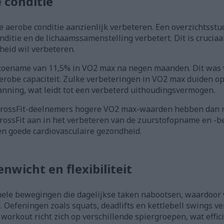
 conditie
 aerobe conditie aanzienlijk verbeteren. Een overzichtsst
nditie en de lichaamssamenstelling verbetert. Dit is cruciaal
heid wil verbeteren.
 toename van 11,5% in VO2 max na negen maanden. Dit was 
robe capaciteit. Zulke verbeteringen in VO2 max duiden op 
anning, wat leidt tot een verbeterd uithoudingsvermogen.
 CrossFit-deelnemers hogere VO2 max-waarden hebben dan 
CrossFit aan in het verbeteren van de zuurstofopname en -ben
en goede cardiovasculaire gezondheid.
wicht en flexibiliteit
ionele bewegingen die dagelijkse taken nabootsen, waardoo
d. Oefeningen zoals squats, deadlifts en kettlebell swings v
 workout richt zich op verschillende spiergroepen, wat effi