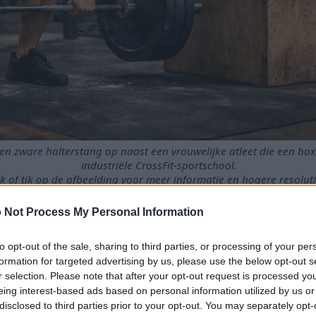
 een zware halterstang op naast een vrouwelijke atleet die een box
industriële CrossFit-sportschool.
ik of tik op de afbeelding voor meer informatie en hogere resoluti
 Not Process My Personal Information
to opt-out of the sale, sharing to third parties, or processing of your per
schillende fitnesselementen voor een evenwichtige aanpak.
formation for targeted advertising by us, please use the below opt-out s
omgeving bevordert motivatie en verantwoordelijkheid.
r selection. Please note that after your opt-out request is processed y
siteit verbetert de algehele gezondheid aanzienlijk.
eing interest-based ads based on personal information utilized by us or
 geschikt voor alle niveaus en is daardoor voor iedereen toe
disclosed to third parties prior to your opt-out. You may separately opt-