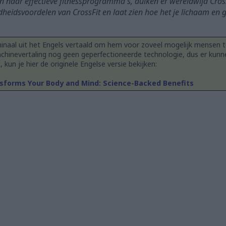
 naar effectieve fitnessprogramma's, duiken er wereldwijd Cross
ondheidsvoordelen van CrossFit en laat zien hoe het je lichaam en
inaal uit het Engels vertaald om hem voor zoveel mogelijk mensen t
chinevertaling nog geen geperfectioneerde technologie, dus er kunn
t, kun je hier de originele Engelse versie bekijken:
sforms Your Body and Mind: Science-Backed Benefits