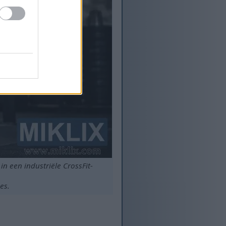
in een industriële CrossFit-
es.