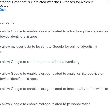
ersonal Data that Is Unrelated with the Purposes for which it
j meerdere gewrichten betrokken zijn. Dit leidt tot aanzie
lected.
rmogen. De training van de dag daagt deelnemers uit met v
Out
eren zich moeten aanpassen.
consents
e trainingen leidt tot spiergroei, doordat mensen hun fys
rt spiergroei op de lange termijn. Het verbetert niet alleen
o allow Google to enable storage related to advertising like cookies on
 maakt het een uitstekende keuze voor iedereen die zijn of h
evice identifiers in apps.
o allow my user data to be sent to Google for online advertising
s.
to allow Google to send me personalized advertising.
o allow Google to enable storage related to analytics like cookies on
evice identifiers in apps.
o allow Google to enable storage related to functionality of the website
o allow Google to enable storage related to personalization.