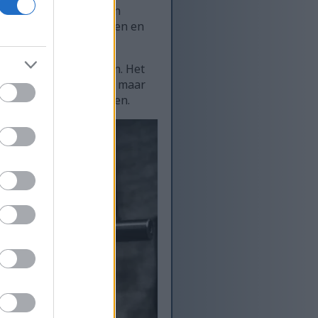
nlijke verbeteringen in
erschillende oefeningen en
ieke grenzen verleggen. Het
 de fysieke capaciteit, maar
aar kracht wil vergroten.