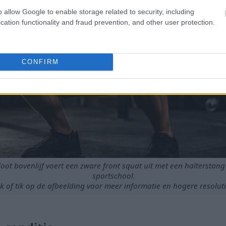
o allow Google to enable storage related to security, including
cation functionality and fraud prevention, and other user protection.
CONFIRM
oot bovenlijf voert een zware front squat uit met een halterstang 
sportschool.
ik of tik op de afbeelding voor meer informatie en hogere resoluti