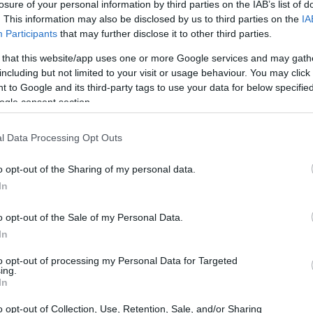
alleen de fysieke kracht, maar ook de mentale veerkracht.
losure of your personal information by third parties on the IAB’s list of
. This information may also be disclosed by us to third parties on the
IA
Participants
that may further disclose it to other third parties.
 that this website/app uses one or more Google services and may gath
including but not limited to your visit or usage behaviour. You may click 
 to Google and its third-party tags to use your data for below specifi
acht- en conditieprogramma dat is ontworpen om de algehele
ogle consent section.
ctionele bewegingen met hoge intensiteit. Deze aanpak maa
eel te nemen, waardoor het aanpasbaar en inclusief is.
l Data Processing Opt Outs
rische sprongen, olympisch gewichtheffen, kettlebells en
ie laat de breedte van de trainingsmogelijkheden van CrossF
o opt-out of the Sharing of my personal data.
In
de is gericht op het verbeteren van de functionele prestatie
ienlijke verbeteringen in hun fysieke vaardigheden. Of je
o opt-out of the Sale of my Personal Data.
edt mogelijkheden om kracht, uithoudingsvermogen en wendb
In
to opt-out of processing my Personal Data for Targeted
e kracht
ing.
In
nadruk op spierversterking. Elke sessie maakt gebruik van
o opt-out of Collection, Use, Retention, Sale, and/or Sharing