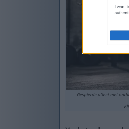
I want t
authenti
Gespierde atleet met ontbl
Kl