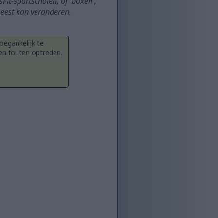
Fit-sportscholen, of 'boxen',
 geest kan veranderen.
oegankelijk te
en fouten optreden.