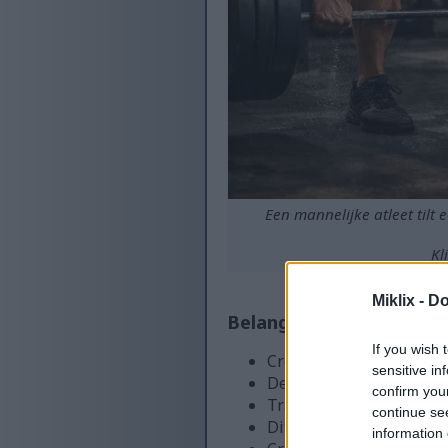
Een mannelijke atleet tilt
Kl
Miklix -
Do
Belangrijkste punten
If you wish 
CrossFit combineert ver
sensitive in
De gemeenschappelijke 
confirm you
Training met hoge inten
continue se
Dit fitnessprogramma is
information 