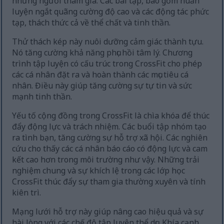
những người tham gia. Các bài tập, bao gồm huấn
luyện ngắt quãng cường độ cao và các động tác phức
tạp, thách thức cả về thể chất và tinh thần.
Thử thách kép này nuôi dưỡng cảm giác thành tựu.
Nó tăng cường khả năng phục hồi tâm lý. Chương
trình tập luyện có cấu trúc trong CrossFit cho phép
các cá nhân đặt ra và hoàn thành các mục tiêu cá
nhân. Điều này giúp tăng cường sự tự tin và sức
mạnh tinh thần.
Yếu tố cộng đồng trong CrossFit là chìa khóa để thúc
đẩy động lực và trách nhiệm. Các buổi tập nhóm tạo
ra tình bạn, tăng cường sự hỗ trợ xã hội. Các nghiên
cứu cho thấy các cá nhân báo cáo có động lực và cam
kết cao hơn trong môi trường như vậy. Những trải
nghiệm chung và sự khích lệ trong các lớp học
CrossFit thúc đẩy sự tham gia thường xuyên và tính
kiên trì.
Mạng lưới hỗ trợ này giúp nâng cao hiệu quả và sự
hài lòng với các chế độ tập luyện thể dục. Khía cạnh