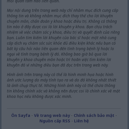
mối quan tâm nào liên quan.
Mọi nội dung trên trang web này chỉ nhằm mục đích cung cấp
thông tin và không nhằm mục đích thay thế cho lời khuyên
chuyên môn, chẩn đoán y khoa hoặc điều trị. Không có thông
tin nào ở đây được coi là lời khuyên y khoa. Bạn chịu trách
nhiệm về việc chăm sóc y khoa, điều trị và quyết định của riêng
bạn. Luôn tìm kiếm lời khuyên của bác sĩ hoặc một nhà cung
cấp dịch vụ chăm sóc sức khỏe đủ điều kiện khác nếu bạn có
bất kỳ câu hỏi nào liên quan đến tình trạng bệnh lý hoặc lo
ngại về tình trạng bệnh lý đó. Không bao giờ bỏ qua lời
khuyên y khoa chuyên môn hoặc trì hoãn việc tìm kiếm lời
khuyên đó vì những điều bạn đã đọc trên trang web này.
Hình ảnh trên trang này có thể là hình minh họa hoặc hình
ảnh ước lượng do máy tính tạo ra và do đó không nhất thiết
là ảnh chụp thực tế. Những hình ảnh này có thể chứa thông
tin không chính xác và không nên được coi là chính xác về mặt
khoa học nếu không được xác minh.
Ön Sayfa
-
Về trang web này
-
Chính sách bảo mật
-
Nguồn cấp RSS
-
Liên hệ