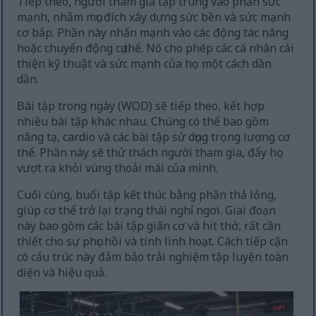
Tiếp theo, người tham gia tập trung vào phần sức
mạnh, nhằm mục đích xây dựng sức bền và sức mạnh
cơ bắp. Phần này nhấn mạnh vào các động tác nâng
hoặc chuyển động cụ thể. Nó cho phép các cá nhân cải
thiện kỹ thuật và sức mạnh của họ một cách dần
dần.
Bài tập trong ngày (WOD) sẽ tiếp theo, kết hợp
nhiều bài tập khác nhau. Chúng có thể bao gồm
nâng tạ, cardio và các bài tập sử dụng trọng lượng cơ
thể. Phần này sẽ thử thách người tham gia, đẩy họ
vượt ra khỏi vùng thoải mái của mình.
Cuối cùng, buổi tập kết thúc bằng phần thả lỏng,
giúp cơ thể trở lại trạng thái nghỉ ngơi. Giai đoạn
này bao gồm các bài tập giãn cơ và hít thở, rất cần
thiết cho sự phục hồi và tính linh hoạt. Cách tiếp cận
có cấu trúc này đảm bảo trải nghiệm tập luyện toàn
diện và hiệu quả.