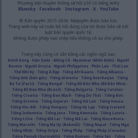
Phương tiện truyền thông xã hội (chỉ có tiếng Anh):
Bluesky
-
Facebook
-
Instagram
-
X
-
YouTube
© Bản quyền 2015-2026. Mọi quyền được bảo lưu.
Trang web này và toàn bộ nội dung của nó được bảo vệ bởi
luật bản quyền quốc tế.
Không được phép sao chép nếu không có sự cho phép.
Trang này cũng có sẵn bằng các ngôn ngữ sau:
Đánh bóng
-
Hàn Quốc
-
Mông Cổ
-
Myanmar (Miến Điện)
-
Người
Bosnia
-
Người Gruzia
-
Người Philippines
-
Phần Lan
-
Thái Lan
-
Thổ Nhĩ Kỳ
-
Tiếng Ả Rập
-
Tiếng Afrikaans
-
Tiếng Albania
-
Tiếng Anh (bản gốc)
-
Tiếng Armenia
-
Tiếng Azerbaijan
-
Tiếng
Ba Tư (Farsi)
-
Tiếng Bengal
-
Tiếng Bồ Đào Nha (Bồ Đào Nha)
-
Tiếng Bồ Đào Nha (Brazil)
-
Tiếng Bulgaria
-
Tiếng Catalan
-
Tiếng Croatia
-
Tiếng Đan Mạch
-
Tiếng Do Thái
-
Tiếng Đức
-
Tiếng Estonia
-
Tiếng Gujarat
-
Tiếng Hà Lan
-
Tiếng Hausa
-
Tiếng Hin-ddi
-
Tiếng Hungary
-
Tiếng Hy Lạp
-
Tiếng Iceland
-
Tiếng Indonesia
-
Tiếng Java
-
Tiếng Kannada
-
Tiếng Latvia
-
Tiếng Litva
-
Tiếng Mã Lai
-
Tiếng Mã Lai
-
Tiếng Macedonia
-
Tiếng Marathi
-
Tiếng Na Uy (Bokmål)
-
Tiếng Nepal
-
Tiếng Nga
-
Tiếng Nhật
-
Tiếng Oriya
-
Tiếng Pháp
-
Tiếng Pháp (Canada)
-
Tiếng Punjab (Gurmukhi)
-
Tiếng Rumani
-
Tiếng Séc
-
Tiếng