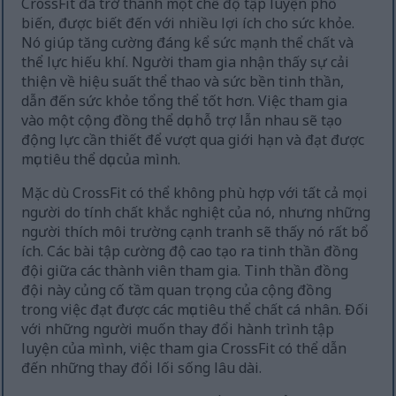
CrossFit đã trở thành một chế độ tập luyện phổ
biến, được biết đến với nhiều lợi ích cho sức khỏe.
Nó giúp tăng cường đáng kể sức mạnh thể chất và
thể lực hiếu khí. Người tham gia nhận thấy sự cải
thiện về hiệu suất thể thao và sức bền tinh thần,
dẫn đến sức khỏe tổng thể tốt hơn. Việc tham gia
vào một cộng đồng thể dục hỗ trợ lẫn nhau sẽ tạo
động lực cần thiết để vượt qua giới hạn và đạt được
mục tiêu thể dục của mình.
Mặc dù CrossFit có thể không phù hợp với tất cả mọi
người do tính chất khắc nghiệt của nó, nhưng những
người thích môi trường cạnh tranh sẽ thấy nó rất bổ
ích. Các bài tập cường độ cao tạo ra tinh thần đồng
đội giữa các thành viên tham gia. Tinh thần đồng
đội này củng cố tầm quan trọng của cộng đồng
trong việc đạt được các mục tiêu thể chất cá nhân. Đối
với những người muốn thay đổi hành trình tập
luyện của mình, việc tham gia CrossFit có thể dẫn
đến những thay đổi lối sống lâu dài.