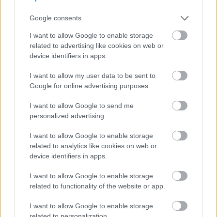
CrossFit, nổi tiếng với phương pháp tập luyện chức
Google consents
năng cường độ cao, mang lại nhiều lợi ích cho sức
khỏe. Tuy nhiên, tính chất khắc nghiệt này cũng có
I want to allow Google to enable storage
thể dẫn đến một số nguy cơ chấn thương. Các
related to advertising like cookies on web or
nghiên cứu gần đây cho thấy tỷ lệ chấn thương tổng
device identifiers in apps.
thể là 19,4 chấn thương trên 1.000 giờ tập luyện. Các
I want to allow my user data to be sent to
chấn thương thường gặp bao gồm viêm gân, ảnh
Google for online advertising purposes.
hưởng đến vai và khuỷu tay, cũng như đau lưng
dưới và chấn thương đầu gối.
I want to allow Google to send me
Người mới bắt đầu thường có tỷ lệ chấn thương cao
personalized advertising.
hơn, đặc biệt là những người có kinh nghiệm tập
I want to allow Google to enable storage
CrossFit dưới sáu tháng. Điều này nhấn mạnh tầm
related to analytics like cookies on web or
quan trọng của các chiến lược phòng ngừa chấn
device identifiers in apps.
thương hiệu quả. Kỹ thuật đúng và tiến trình tập
luyện dần dần là chìa khóa để tăng cường an toàn và
I want to allow Google to enable storage
giảm thiểu rủi ro.
related to functionality of the website or app.
Việc tập luyện dưới sự hướng dẫn của các huấn
I want to allow Google to enable storage
luyện viên có trình độ chuyên môn có thể tăng
related to personalization.