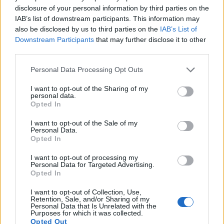
Hãy cân nhắc khám phá CrossFit nếu bạn đang tìm
disclosure of your personal information by third parties on the
kiếm:
IAB’s list of downstream participants. This information may
also be disclosed by us to third parties on the
IAB’s List of
Một cộng đồng sôi nổi hỗ trợ hành trình rèn
Downstream Participants
that may further disclose it to other
luyện sức khỏe của bạn.
third parties.
Các bài tập đa dạng giúp việc luyện tập luôn
mới mẻ và hấp dẫn.
Please note that this website/app uses one or more Google
Personal Data Processing Opt Outs
Chương trình huấn luyện được thiết kế riêng
services and may gather and store information including but
phù hợp với trình độ thể chất cá nhân.
not limited to your visit or usage behaviour. You may click to
I want to opt-out of the Sharing of my
personal data.
Một chương trình khuyến khích phát triển sức
grant or deny consent to Google and its third-party tags to
Opted In
use your data for below specified purposes in below Google
mạnh, sức bền và sự linh hoạt.
consent section.
I want to opt-out of the Sale of my
Tóm lại, CrossFit là hình mẫu điển hình cho việc
Personal Data.
Opted In
luyện tập phù hợp với mọi lứa tuổi. Nó tạo ra một
môi trường đầy động lực, nơi bất cứ ai cũng có thể
I want to opt-out of processing my
phát triển, bất kể xuất phát điểm của họ như thế
Personal Data for Targeted Advertising.
nào.
Opted In
I want to opt-out of Collection, Use,
Retention, Sale, and/or Sharing of my
Personal Data that Is Unrelated with the
Rủi ro về an toàn và thương tích
Purposes for which it was collected.
Opted Out