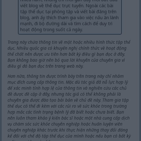
viết blog về thể dục trực tuyến. Ngoài các bài
tập thể dục tại phòng tập và viết bài đăng trên
blog, anh ấy thích tham gia vào việc nấu ăn lành
mạnh, đi bộ đường dài và tìm cách để duy trì
hoạt động trong suốt cả ngày.
Trang này chứa thông tin về một hoặc nhiều hình thức tập thể
dục. Nhiều quốc gia có khuyến nghị chính thức về hoạt động
thể chất nên được ưu tiên hơn bất kỳ điều gì bạn đọc ở đây.
Bạn không bao giờ nên bỏ qua lời khuyên của chuyên gia vì
điều gì đó bạn đọc trên trang web này.
Hơn nữa, thông tin được trình bày trên trang này chỉ nhằm
mục đích cung cấp thông tin. Mặc dù tác giả đã nỗ lực hợp lý
để xác minh tính hợp lệ của thông tin và nghiên cứu các chủ
đề được đề cập ở đây, nhưng tác giả có thể không phải là
chuyên gia được đào tạo bài bản về chủ đề này. Tham gia tập
thể dục có thể đi kèm với các rủi ro về sức khỏe trong trường
hợp mắc các tình trạng bệnh lý đã biết hoặc chưa biết. Bạn
nên luôn tham khảo ý kiến bác sĩ hoặc một nhà cung cấp dịch
vụ chăm sóc sức khỏe chuyên nghiệp hoặc huấn luyện viên
chuyên nghiệp khác trước khi thực hiện những thay đổi đáng
kể đối với chế độ tập thể dục của mình hoặc nếu bạn có bất kỳ