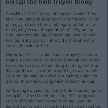
bài tập thể hình truyền thống
CrossFit và các bài tập tại phòng gym truyền thống
khác nhau đáng kể cả về cấu trúc và mục đích. Tại các
phòng gym truyền thống, mỗi người tự đặt ra mục
tiêu tập luyện của riêng mình với tốc độ phù hợp.
Điều này cho phép lập kế hoạch tập luyện cá nhân
hóa, tập trung vào các lĩnh vực thể chất cụ thể như
sức mạnh hoặc sức bền.
Ngược lại, CrossFit nhấn mạnh cường độ cao và sự
tham gia cộng đồng. Nó phát triển mạnh nhờ các bài
tập nhóm, tạo ra tinh thần đồng đội đồng thời thúc
đẩy người tham gia vượt qua giới hạn của bản thân.
Các buổi tập ngắn hơn và tập trung hơn, nhằm mục
đích cải thiện thể lực tổng thể một cách hiệu quả.
Sự đa dạng trong bài tập là một điểm khác biệt quan
trọng khác. CrossFit kết hợp cử tạ, thể dục dụng cụ và
cardio, đảm bảo một chương trình tập luyện đa
dạng. Điều này giúp các bài tập luôn hấp dẫn và thúc