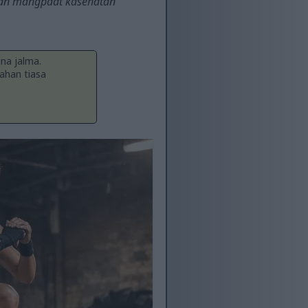
mutan mangpaat kaséhatan
ana jalma.
ahan tiasa