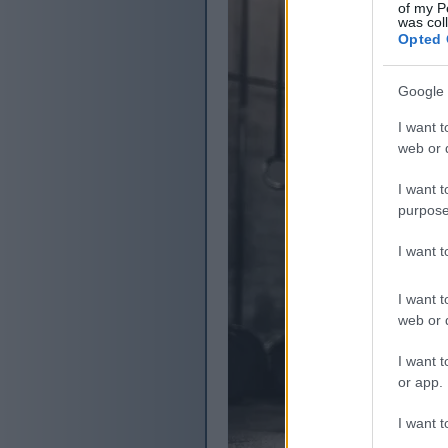
of my P
was col
Opted 
Google 
I want t
web or d
I want t
purpose
I want 
I want t
web or d
I want t
or app.
I want t