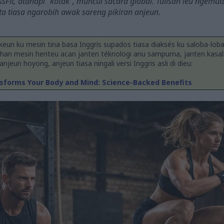
ssFit, atanapi "kotak", muncul sacara global. Tulisan ieu ngé
a tiasa ngarobih awak sareng pikiran anjeun.
keun ku mesin tina basa Inggris supados tiasa diaksés ku saloba-lob
han mesin henteu acan janten téknologi anu sampurna, janten kasal
jeun hoyong, anjeun tiasa ningali versi Inggris asli di dieu:
sforms Your Body and Mind: Science-Backed Benefits