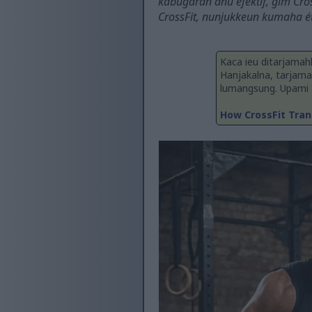
kabugaran anu efektif, gim Cro
CrossFit, nunjukkeun kumaha ét
Kaca ieu ditarjamah
Hanjakalna, tarjama
lumangsung. Upami an
How CrossFit Tran