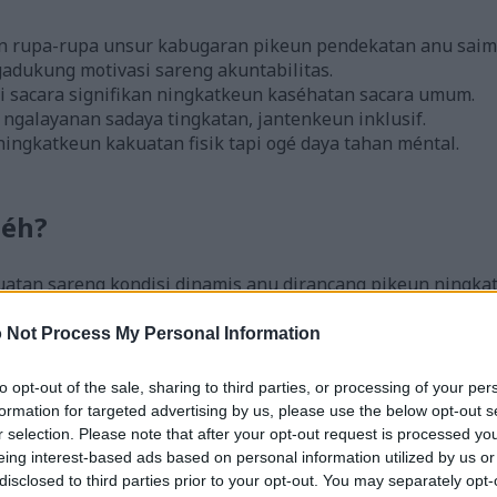
n rupa-rupa unsur kabugaran pikeun pendekatan anu saim
dukung motivasi sareng akuntabilitas.
gi sacara signifikan ningkatkeun kaséhatan sacara umum.
ngalayanan sadaya tingkatan, jantenkeun inklusif.
ningkatkeun kakuatan fisik tapi ogé daya tahan méntal.
téh?
uatan sareng kondisi dinamis anu dirancang pikeun ningk
keun rupa-rupa gerakan fungsional intensitas tinggi. Pe
a sadaya tingkat kabugaran pikeun ilubiung, jantenkeun pr
 Not Process My Personal Information
to opt-out of the sale, sharing to third parties, or processing of your per
 pliometrik, angkat beurat Olimpiade, kettlebell, sareng l
formation for targeted advertising by us, please use the below opt-out s
ihan latihan CrossFit.
r selection. Please note that after your opt-out request is processed y
eing interest-based ads based on personal information utilized by us or
f ieu boga tujuan pikeun ningkatkeun kinerja fungsional d
disclosed to third parties prior to your opt-out. You may separately opt-
ngkatan anu signifikan dina kamampuan fisikna. Naha anjeu