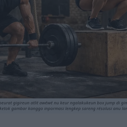
 beurat gigireun atlit awéwé nu keur ngalakukeun box jump di gim 
 ketok gambar kanggo inpormasi lengkep sareng résolusi anu la