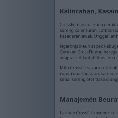
Kalincahan, Kasai
CrossFit museur kana geraka
sareng kalenturan. Latihan s
kasadaran awak. Unggal lati
Ngaronjatkeun aspék kabugar
Gerakan CrossFit anu beraga
adaptasi. Adaptabilitas ieu 
Milu CrossFit sacara rutin n
rupa-rupa kagiatan, sareng 
sendi sareng otot tiasa dian
Manajemén Beurat
Latihan CrossFit kasohor ku