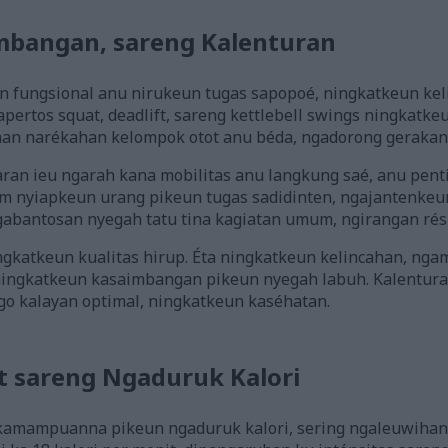
mbangan, sareng Kalenturan
n fungsional anu nirukeun tugas sapopoé, ningkatkeun ke
apertos squat, deadlift, sareng kettlebell swings ningkatke
han narékahan kelompok otot anu béda, ngadorong gerakan 
an ieu ngarah kana mobilitas anu langkung saé, anu penti
m nyiapkeun urang pikeun tugas sadidinten, ngajantenkeu
ngabantosan nyegah tatu tina kagiatan umum, ngirangan rés
ingkatkeun kualitas hirup. Éta ningkatkeun kelincahan, nga
ningkatkeun kasaimbangan pikeun nyegah labuh. Kalentura
ggo kalayan optimal, ningkatkeun kaséhatan.
 sareng Ngaduruk Kalori
 kamampuanna pikeun ngaduruk kalori, sering ngaleuwihan 