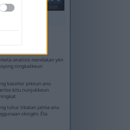
gim CrossFit industri.
ngkung luhur.
ng meta-analisis mendakan yén
 hoyong ningkatkeun
ing kasohor pikeun anu
ertos kitu nunjukkeun
ningkat.
ng luhur tibatan jalma anu
nggunaan oksigén. Éta