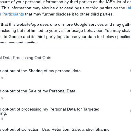
losure of your personal information by third parties on the IAB’s list of
iskeun kasempetan pikeun ningkatkeun kakuatan, daya tah
. This information may also be disclosed by us to third parties on the
IA
Participants
that may further disclose it to other third parties.
 that this website/app uses one or more Google services and may gath
atan Fisik
including but not limited to your visit or usage behaviour. You may click 
 to Google and its third-party tags to use your data for below specifi
ekananana kana nguatkeun otot. CrossFit ngagunakeun rupa
ogle consent section.
gal sési. Ieu ngarah kana paningkatan anu signifikan dina 
angtang pamilon ku latihan sareng beurat anu béda-béda, 
l Data Processing Opt Outs
o opt-out of the Sharing of my personal data.
an ieu ngahasilkeun paningkatan otot sabab individu ngaleu
In
ran otot kana waktu. Éta henteu ngan ukur ningkatkeun kap
ra umum. Ieu ngajantenkeun pilihan anu saé pikeun saha 
o opt-out of the Sale of my Personal Data.
In
to opt-out of processing my Personal Data for Targeted
ing.
In
o opt-out of Collection, Use, Retention, Sale, and/or Sharing