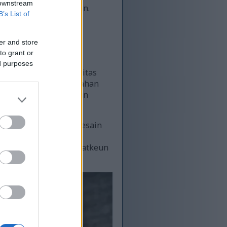
 downstream
an, sareng kelincahan.
B’s List of
er and store
to grant or
ed purposes
-rupa gerakan inténsitas
kakuatan sareng daya tahan
ngadorong ototna pikeun
wihan wates fisikna. Desain
asitas fisik tapi ogé
waé anu hoyong ningkatkeun