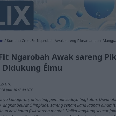
an
/ Kumaha CrossFit Ngarobah Awak sareng Pikiran anjeun: Mangp
it Ngarobah Awak sareng Pik
 Didukung Élmu
3.29 UTC
026 jam 10.48.40 UTC
dunya kabugaran, attracting peminat sadaya tingkatan. Diwanoh
angkat beurat Olimpiade, sareng senam kana latihan dinamis. S
keun kaséhatan fisik sareng mental. Nalika langkung seueur ja