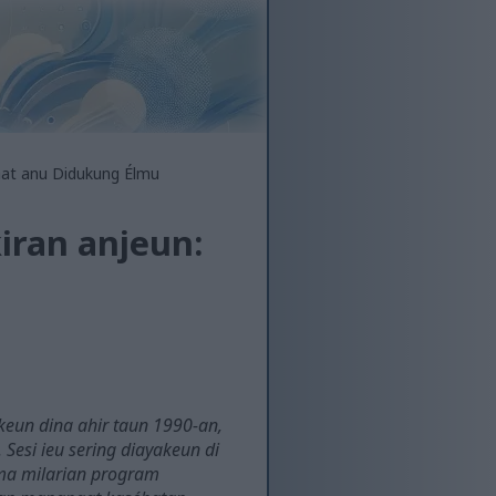
aat anu Didukung Élmu
iran anjeun:
keun dina ahir taun 1990-an,
esi ieu sering diayakeun di
lma milarian program