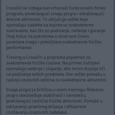
CrossFit se izdvaja kao vrhunski funkcionalni fitnes
program, povećavajući snagu jezgra i odražavajući
dnevne aktivnosti. To uključuje vežbe koje
oponašaju zadatke sa kojima se svakodnevno
suočavamo, kao što su podizanje, nošenje i guranje.
Ovaj fokus na pokretima u stvarnom životu
povećava snagu i poboljšava svakodnevne fizičke
performanse.
Trening u CrossFit-u priprema pojedince za
svakodnevne fizičke izazove. Na primer, čučnjevi
oponašaju sedenje i stajanje, dok mrtvo dizanje liči
na podizanje teških predmeta. Ove vežbe pomažu u
razvoju osnovnih veština za svakodnevne aktivnosti.
Snaga jezgra je kritična u ovom treningu. Robusno
jezgro obezbeđuje stabilnost i ravnotežu,
podržavajući različite fizičke aktivnosti. Pomaže u
održavanju pravilnog držanja i efikasnom
izvršavanju izazovnih zadataka.