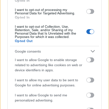
Opted In
Na kraju, CrossFit ilustruje obuku za sve uzraste.
Pruža osnažujuće okruženje u kojem svako može
I want to opt-out of processing my
napredovati, bez obzira na njihovu početnu tačku.
Personal Data for Targeted Advertising.
Opted In
I want to opt-out of Collection, Use,
Bezbednost i rizici od povreda
Retention, Sale, and/or Sharing of my
Personal Data that Is Unrelated with the
Purposes for which it was collected.
Opted Out
CrossFit, poznat po funkcionalnom treningu visokog
intenziteta, nudi brojne zdravstvene prednosti.
Google consents
Ipak, ova zahtevna priroda može dovesti do
određenih rizika od povreda. Nedavne studije
I want to allow Google to enable storage
pokazuju ukupnu stopu povreda od 19.4 povreda po
related to advertising like cookies on web or
1,000 sati treninga. Uobičajene povrede uključuju
device identifiers in apps.
tendinopatije, koje utiču na rame i lakat, kao i bol u
donjem delu leđa i povrede kolena.
I want to allow my user data to be sent to
Google for online advertising purposes.
Početnici se često suočavaju sa višim stopama
povreda, a oni koji imaju manje od šest meseci
I want to allow Google to send me
CrossFit iskustva su najugroženiji. Ovo naglašava
personalized advertising.
potrebu za efikasnim strategijama prevencije