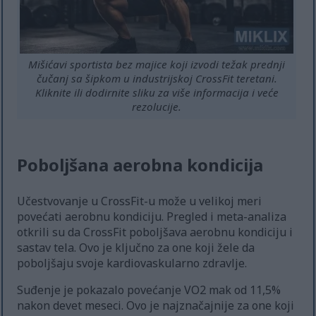
Mišićavi sportista bez majice koji izvodi težak prednji
čučanj sa šipkom u industrijskoj CrossFit teretani.
Kliknite ili dodirnite sliku za više informacija i veće
rezolucije.
Poboljšana aerobna kondicija
Učestvovanje u CrossFit-u može u velikoj meri
povećati aerobnu kondiciju. Pregled i meta-analiza
otkrili su da CrossFit poboljšava aerobnu kondiciju i
sastav tela. Ovo je ključno za one koji žele da
poboljšaju svoje kardiovaskularno zdravlje.
Suđenje je pokazalo povećanje VO2 mak od 11,5%
nakon devet meseci. Ovo je najznačajnije za one koji