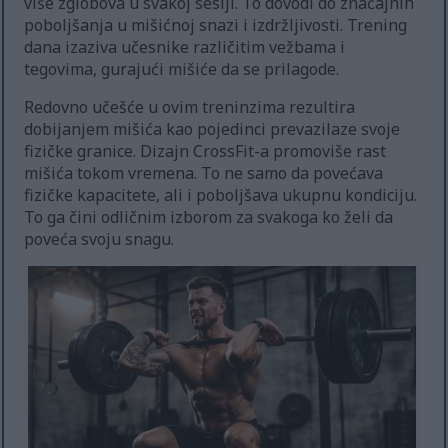
više zglobova u svakoj sesiji. To dovodi do značajnih
poboljšanja u mišićnoj snazi i izdržljivosti. Trening
dana izaziva učesnike različitim vežbama i
tegovima, gurajući mišiće da se prilagode.
Redovno učešće u ovim treninzima rezultira
dobijanjem mišića kao pojedinci prevazilaze svoje
fizičke granice. Dizajn CrossFit-a promoviše rast
mišića tokom vremena. To ne samo da povećava
fizičke kapacitete, ali i poboljšava ukupnu kondiciju.
To ga čini odličnim izborom za svakoga ko želi da
poveća svoju snagu.