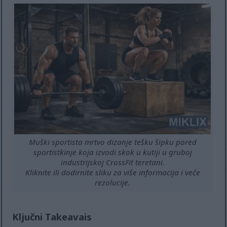
Muški sportista mrtvo dizanje tešku šipku pored
sportistkinje koja izvodi skok u kutiji u gruboj
industrijskoj CrossFit teretani.
Kliknite ili dodirnite sliku za više informacija i veće
rezolucije.
Ključni Takeavais