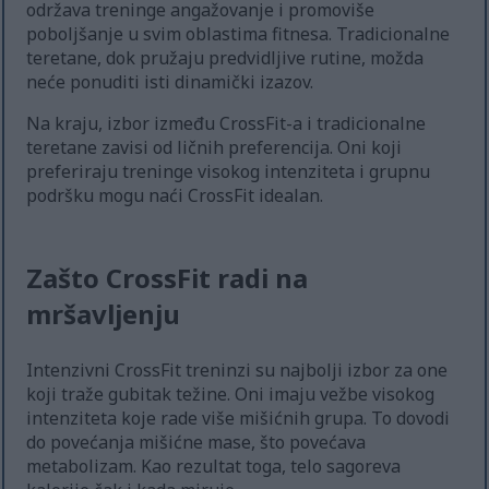
održava treninge angažovanje i promoviše
poboljšanje u svim oblastima fitnesa. Tradicionalne
teretane, dok pružaju predvidljive rutine, možda
neće ponuditi isti dinamički izazov.
Na kraju, izbor između CrossFit-a i tradicionalne
teretane zavisi od ličnih preferencija. Oni koji
preferiraju treninge visokog intenziteta i grupnu
podršku mogu naći CrossFit idealan.
Zašto CrossFit radi na
mršavljenju
Intenzivni CrossFit treninzi su najbolji izbor za one
koji traže gubitak težine. Oni imaju vežbe visokog
intenziteta koje rade više mišićnih grupa. To dovodi
do povećanja mišićne mase, što povećava
metabolizam. Kao rezultat toga, telo sagoreva