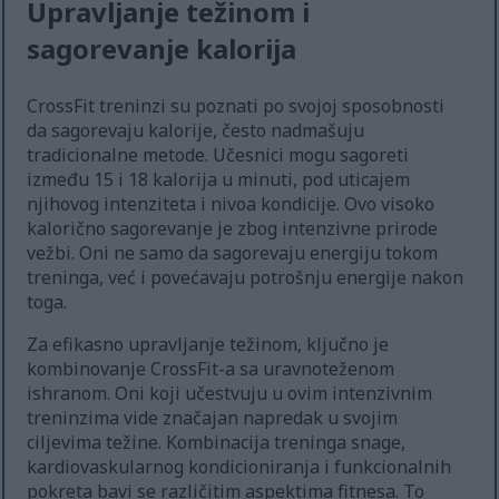
Upravljanje težinom i
sagorevanje kalorija
CrossFit treninzi su poznati po svojoj sposobnosti
da sagorevaju kalorije, često nadmašuju
tradicionalne metode. Učesnici mogu sagoreti
između 15 i 18 kalorija u minuti, pod uticajem
njihovog intenziteta i nivoa kondicije. Ovo visoko
kalorično sagorevanje je zbog intenzivne prirode
vežbi. Oni ne samo da sagorevaju energiju tokom
treninga, već i povećavaju potrošnju energije nakon
toga.
Za efikasno upravljanje težinom, ključno je
kombinovanje CrossFit-a sa uravnoteženom
ishranom. Oni koji učestvuju u ovim intenzivnim
treninzima vide značajan napredak u svojim
ciljevima težine. Kombinacija treninga snage,
kardiovaskularnog kondicioniranja i funkcionalnih
pokreta bavi se različitim aspektima fitnesa. To