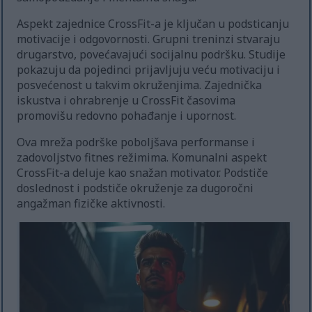
Aspekt zajednice CrossFit-a je ključan u podsticanju
motivacije i odgovornosti. Grupni treninzi stvaraju
drugarstvo, povećavajući socijalnu podršku. Studije
pokazuju da pojedinci prijavljuju veću motivaciju i
posvećenost u takvim okruženjima. Zajednička
iskustva i ohrabrenje u CrossFit časovima
promovišu redovno pohađanje i upornost.
Ova mreža podrške poboljšava performanse i
zadovoljstvo fitnes režimima. Komunalni aspekt
CrossFit-a deluje kao snažan motivator. Podstiče
doslednost i podstiče okruženje za dugoročni
angažman fizičke aktivnosti.