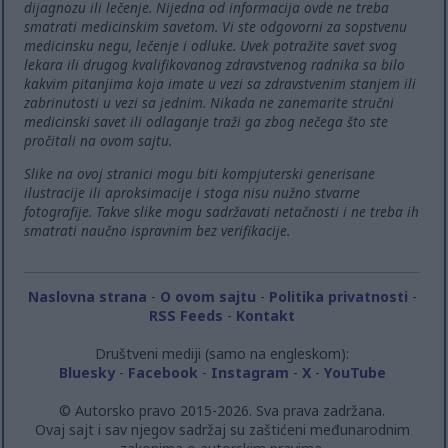
dijagnozu ili lečenje. Nijedna od informacija ovde ne treba
smatrati medicinskim savetom. Vi ste odgovorni za sopstvenu
medicinsku negu, lečenje i odluke. Uvek potražite savet svog
lekara ili drugog kvalifikovanog zdravstvenog radnika sa bilo
kakvim pitanjima koja imate u vezi sa zdravstvenim stanjem ili
zabrinutosti u vezi sa jednim. Nikada ne zanemarite stručni
medicinski savet ili odlaganje traži ga zbog nečega što ste
pročitali na ovom sajtu.
Slike na ovoj stranici mogu biti kompjuterski generisane
ilustracije ili aproksimacije i stoga nisu nužno stvarne
fotografije. Takve slike mogu sadržavati netačnosti i ne treba ih
smatrati naučno ispravnim bez verifikacije.
Naslovna strana
-
O ovom sajtu
-
Politika privatnosti
-
RSS Feeds
-
Kontakt
Društveni mediji (samo na engleskom):
Bluesky
-
Facebook
-
Instagram
-
X
-
YouTube
© Autorsko pravo 2015-2026. Sva prava zadržana.
Ovaj sajt i sav njegov sadržaj su zaštićeni međunarodnim