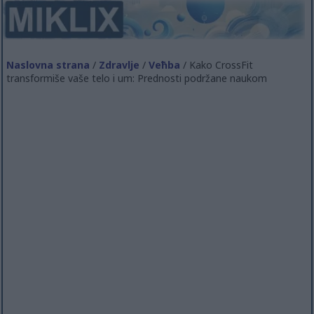
Naslovna strana
/
Zdravlje
/
Veћba
/ Kako CrossFit
transformiše vaše telo i um: Prednosti podržane naukom