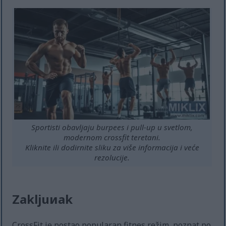
Sportisti obavljaju burpees i pull-up u svetlom,
modernom crossfit teretani.
Kliknite ili dodirnite sliku za više informacija i veće
rezolucije.
Zakljuиak
CrossFit je postao popularan fitnes režim, poznat po