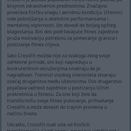
brojnim zdravstvenim prednostima. Značajno
povećava fizičku snagu i aerobnu kondiciju. Učesnici
vide poboljšanja u atletskim performansama i
mentalnoj otpornosti, što dovodi do boljeg opšteg
blagostanja. Biti deo podržavajuće fitnes zajednice
pruža motivaciju potrebnu za pomeranje granica i
postizanje fitnes ciljeva.
Iako CrossFit možda nije za svakoga zbog svoje
zahtevne prirode, oni koji napreduju u
konkurentnim okruženjima smatraju da je
nagrađivan. Treninzi visokog intenziteta stvaraju
osećaj drugarstva među učesnicima. Ovo drugarstvo
pojačava važnost zajednice u postizanju ličnih
prekretnica u fitnesu. Za one koji žele da
transformišu svoje fitnes putovanje, prihvatanje
CrossFit-a može dovesti do trajnih promena u
načinu života.
Ukratko, CrossFit nudi više od fizičkih