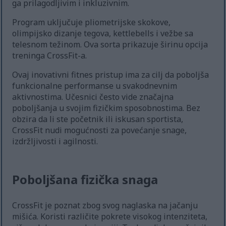
ga prilagodljivim i inkluzivnim.
Program uključuje pliometrijske skokove,
olimpijsko dizanje tegova, kettlebells i vežbe sa
telesnom težinom. Ova sorta prikazuje širinu opcija
treninga CrossFit-a.
Ovaj inovativni fitnes pristup ima za cilj da poboljša
funkcionalne performanse u svakodnevnim
aktivnostima. Učesnici često vide značajna
poboljšanja u svojim fizičkim sposobnostima. Bez
obzira da li ste početnik ili iskusan sportista,
CrossFit nudi mogućnosti za povećanje snage,
izdržljivosti i agilnosti.
Poboljšana fizička snaga
CrossFit je poznat zbog svog naglaska na jačanju
mišića. Koristi različite pokrete visokog intenziteta,