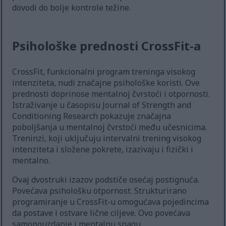
dovodi do bolje kontrole težine.
Psihološke prednosti CrossFit-a
CrossFit, funkcionalni program treninga visokog
intenziteta, nudi značajne psihološke koristi. Ove
prednosti doprinose mentalnoj čvrstoći i otpornosti.
Istraživanje u časopisu Journal of Strength and
Conditioning Research pokazuje značajna
poboljšanja u mentalnoj čvrstoći među učesnicima.
Treninzi, koji uključuju intervalni trening visokog
intenziteta i složene pokrete, izazivaju i fizički i
mentalno.
Ovaj dvostruki izazov podstiče osećaj postignuća.
Povećava psihološku otpornost. Strukturirano
programiranje u CrossFit-u omogućava pojedincima
da postave i ostvare lične ciljeve. Ovo povećava
samopouzdanje i mentalnu snagu.