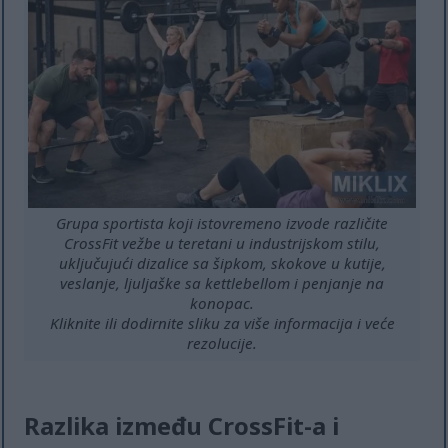
Grupa sportista koji istovremeno izvode različite
CrossFit vežbe u teretani u industrijskom stilu,
uključujući dizalice sa šipkom, skokove u kutije,
veslanje, ljuljaške sa kettlebellom i penjanje na
konopac.
Kliknite ili dodirnite sliku za više informacija i veće
rezolucije.
Razlika između CrossFit-a i