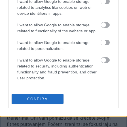
I want to allow Google to enable storage
povreda. Pravilna tehnika i postepeno napredovanje
related to analytics like cookies on web or
u obuci su ključni za poboljšanje bezbednosti i
device identifiers in apps.
smanjenje rizika.
I want to allow Google to enable storage
Obuka pod vođstvom kvalifikovanih trenera može
related to functionality of the website or app.
značajno ojačati bezbednost. Treneri osiguravaju da
učesnici održavaju ispravnu formu i vježbe skale
I want to allow Google to enable storage
kako bi odgovarali individualnim potrebama. Ovo je
related to personalization.
od ključnog značaja za one sa već postojećim
zdravstvenim stanjima ili novim treningom visokog
I want to allow Google to enable storage
intenziteta.
related to security, including authentication
functionality and fraud prevention, and other
user protection.
Prvi koraci sa CrossFit-om
Za one koji su novi u CrossFit-u, istraživanje
CONFIRM
lokalnih CrossFit kutija je odličan prvi korak. Ove
teretane nude podršku zajednici i iskusnim
trenerima. Oni vam pomažu da se krećete svojim
fitnes putovanjem. Početni treninzi se fokusiraju na