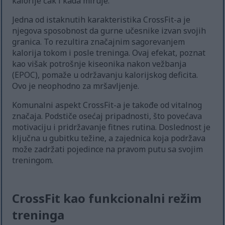
kalorije čak i kada miruje.
Jedna od istaknutih karakteristika CrossFit-a je
njegova sposobnost da gurne učesnike izvan svojih
granica. To rezultira značajnim sagorevanjem
kalorija tokom i posle treninga. Ovaj efekat, poznat
kao višak potrošnje kiseonika nakon vežbanja
(EPOC), pomaže u održavanju kalorijskog deficita.
Ovo je neophodno za mršavljenje.
Komunalni aspekt CrossFit-a je takođe od vitalnog
značaja. Podstiče osećaj pripadnosti, što povećava
motivaciju i pridržavanje fitnes rutina. Doslednost je
ključna u gubitku težine, a zajednica koja podržava
može zadržati pojedince na pravom putu sa svojim
treningom.
CrossFit kao funkcionalni režim
treninga