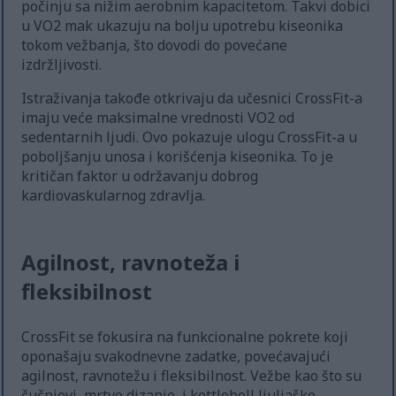
počinju sa nižim aerobnim kapacitetom. Takvi dobici
u VO2 mak ukazuju na bolju upotrebu kiseonika
tokom vežbanja, što dovodi do povećane
izdržljivosti.
Istraživanja takođe otkrivaju da učesnici CrossFit-a
imaju veće maksimalne vrednosti VO2 od
sedentarnih ljudi. Ovo pokazuje ulogu CrossFit-a u
poboljšanju unosa i korišćenja kiseonika. To je
kritičan faktor u održavanju dobrog
kardiovaskularnog zdravlja.
Agilnost, ravnoteža i
fleksibilnost
CrossFit se fokusira na funkcionalne pokrete koji
oponašaju svakodnevne zadatke, povećavajući
agilnost, ravnotežu i fleksibilnost. Vežbe kao što su
čučnjevi, mrtvo dizanje, i kettlebell ljuljaške