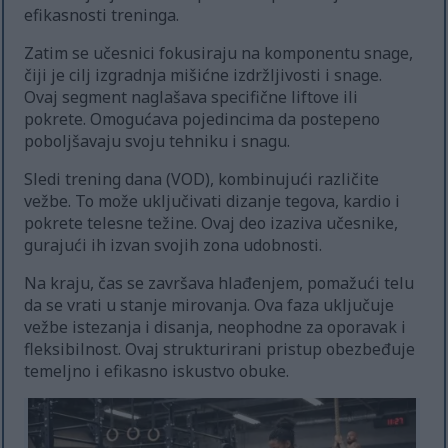
efikasnosti treninga.
Zatim se učesnici fokusiraju na komponentu snage,
čiji je cilj izgradnja mišićne izdržljivosti i snage.
Ovaj segment naglašava specifične liftove ili
pokrete. Omogućava pojedincima da postepeno
poboljšavaju svoju tehniku i snagu.
Sledi trening dana (VOD), kombinujući različite
vežbe. To može uključivati dizanje tegova, kardio i
pokrete telesne težine. Ovaj deo izaziva učesnike,
gurajući ih izvan svojih zona udobnosti.
Na kraju, čas se završava hlađenjem, pomažući telu
da se vrati u stanje mirovanja. Ova faza uključuje
vežbe istezanja i disanja, neophodne za oporavak i
fleksibilnost. Ovaj strukturirani pristup obezbeđuje
temeljno i efikasno iskustvo obuke.