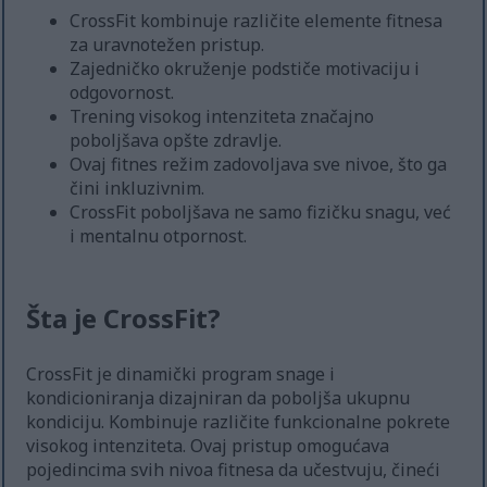
CrossFit kombinuje različite elemente fitnesa
za uravnotežen pristup.
Zajedničko okruženje podstiče motivaciju i
odgovornost.
Trening visokog intenziteta značajno
poboljšava opšte zdravlje.
Ovaj fitnes režim zadovoljava sve nivoe, što ga
čini inkluzivnim.
CrossFit poboljšava ne samo fizičku snagu, već
i mentalnu otpornost.
Šta je CrossFit?
CrossFit je dinamički program snage i
kondicioniranja dizajniran da poboljša ukupnu
kondiciju. Kombinuje različite funkcionalne pokrete
visokog intenziteta. Ovaj pristup omogućava
pojedincima svih nivoa fitnesa da učestvuju, čineći