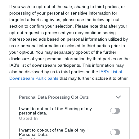
iskusne sportiste, CrossFit nudi za svakoga ponešto.
If you wish to opt-out of the sale, sharing to third parties, or
processing of your personal or sensitive information for
Pojedinci svih uzrasta i fitnes pozadine mogu da se
targeted advertising by us, please use the below opt-out
uključe u ovom dinamičnom obliku vežbanja. Sa
section to confirm your selection. Please note that after your
obučenim profesionalcima koji su na raspolaganju
opt-out request is processed you may continue seeing
za procenu nivoa kondicije, intenzitet treninga se
interest-based ads based on personal information utilized by
može prilagoditi. Ovo obezbeđuje sigurno i efikasno
us or personal information disclosed to third parties prior to
iskustvo pogodno za svakoga ko je zainteresovan za
your opt-out. You may separately opt-out of the further
poboljšanje svog fizičkog zdravlja.
disclosure of your personal information by third parties on the
IAB’s list of downstream participants. This information may
Razmislite o istraživanju CrossFit-a ako tražite:
also be disclosed by us to third parties on the
IAB’s List of
Downstream Participants
that may further disclose it to other
Živa zajednica koja podržava vaše fitnes
third parties.
putovanje
Raznovrsni treninzi koji održavaju trening
Please note that this website/app uses one or more Google
Personal Data Processing Opt Outs
svežim i zanimljivim
services and may gather and store information including but
Prilagođeni trening prilagođen ličnim nivoima
not limited to your visit or usage behaviour. You may click to
I want to opt-out of the Sharing of my
personal data.
fitnesa
grant or deny consent to Google and its third-party tags to
Opted In
Program koji podstiče razvoj snage,
use your data for below specified purposes in below Google
consent section.
izdržljivosti i fleksibilnosti
I want to opt-out of the Sale of my
Personal Data.