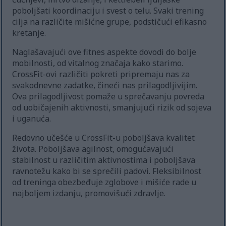
poboljšati koordinaciju i svest o telu. Svaki trening
cilja na različite mišićne grupe, podstičući efikasno
kretanje.
Naglašavajući ove fitnes aspekte dovodi do bolje
mobilnosti, od vitalnog značaja kako starimo.
CrossFit-ovi različiti pokreti pripremaju nas za
svakodnevne zadatke, čineći nas prilagodljivijim.
Ova prilagodljivost pomaže u sprečavanju povreda
od uobičajenih aktivnosti, smanjujući rizik od sojeva
i uganuća.
Redovno učešće u CrossFit-u poboljšava kvalitet
života. Poboljšava agilnost, omogućavajući
stabilnost u različitim aktivnostima i poboljšava
ravnotežu kako bi se sprečili padovi. Fleksibilnost
od treninga obezbeđuje zglobove i mišiće rade u
najboljem izdanju, promovišući zdravlje.