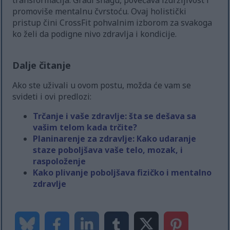
transformacija. Gradi snagu, povećava izdržljivost i
promoviše mentalnu čvrstoću. Ovaj holistički
pristup čini CrossFit pohvalnim izborom za svakoga
ko želi da podigne nivo zdravlja i kondicije.
Dalje čitanje
Ako ste uživali u ovom postu, možda će vam se
svideti i ovi predlozi:
Trčanje i vaše zdravlje: šta se dešava sa
vašim telom kada trčite?
Planinarenje za zdravlje: Kako udaranje
staze poboljšava vaše telo, mozak, i
raspoloženje
Kako plivanje poboljšava fizičko i mentalno
zdravlje