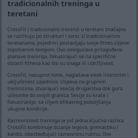
tradicionalnih treninga u
teretani
CrossFit i tradicionalni treninzi u teretani značajno
se razlikuju po strukturi i svrsi. U tradicionalnim
teretanama, pojedinci postavljaju svoje fitnes ciljeve
sopstvenim tempom. Ovo omogućava prilagođene
planove treninga, fokusirajući se na specifične
oblasti fitnesa kao što su snaga ili izdržljivost.
CrossFit, nasuprot tome, naglašava visok intenzitet i
uključenost zajednice. Uspeva na grupnim
treninzima, stvarajući osećaj drugarstva dok gura
učesnike do svojih granica. Sesije su kraće i
fokusiranije, sa ciljem efikasnog poboljšanja
ukupne kondicije.
Raznovrsnost treninga je još jedna ključna razlika.
CrossFit kombinuje dizanje tegova, gimnastiku i
kardio, obezbeđujući raznovrsnu rutinu. Ovo