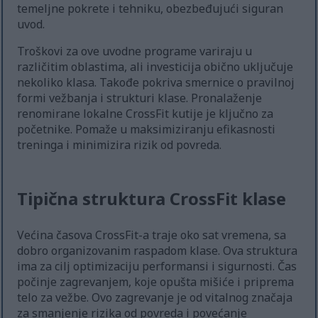
temeljne pokrete i tehniku, obezbeđujući siguran
uvod.
Troškovi za ove uvodne programe variraju u
različitim oblastima, ali investicija obično uključuje
nekoliko klasa. Takođe pokriva smernice o pravilnoj
formi vežbanja i strukturi klase. Pronalaženje
renomirane lokalne CrossFit kutije je ključno za
početnike. Pomaže u maksimiziranju efikasnosti
treninga i minimizira rizik od povreda.
Tipična struktura CrossFit klase
Većina časova CrossFit-a traje oko sat vremena, sa
dobro organizovanim raspadom klase. Ova struktura
ima za cilj optimizaciju performansi i sigurnosti. Čas
počinje zagrevanjem, koje opušta mišiće i priprema
telo za vežbe. Ovo zagrevanje je od vitalnog značaja
za smanjenje rizika od povreda i povećanje