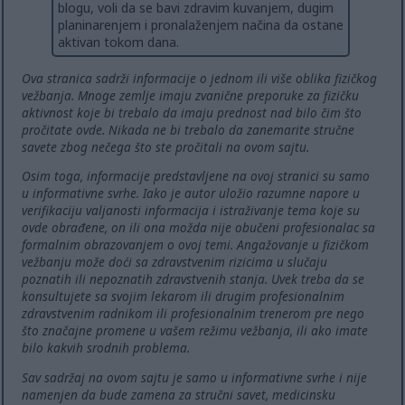
blogu, voli da se bavi zdravim kuvanjem, dugim
planinarenjem i pronalaženjem načina da ostane
aktivan tokom dana.
Ova stranica sadrži informacije o jednom ili više oblika fizičkog
vežbanja. Mnoge zemlje imaju zvanične preporuke za fizičku
aktivnost koje bi trebalo da imaju prednost nad bilo čim što
pročitate ovde. Nikada ne bi trebalo da zanemarite stručne
savete zbog nečega što ste pročitali na ovom sajtu.
Osim toga, informacije predstavljene na ovoj stranici su samo
u informativne svrhe. Iako je autor uložio razumne napore u
verifikaciju valjanosti informacija i istraživanje tema koje su
ovde obrađene, on ili ona možda nije obučeni profesionalac sa
formalnim obrazovanjem o ovoj temi. Angažovanje u fizičkom
vežbanju može doći sa zdravstvenim rizicima u slučaju
poznatih ili nepoznatih zdravstvenih stanja. Uvek treba da se
konsultujete sa svojim lekarom ili drugim profesionalnim
zdravstvenim radnikom ili profesionalnim trenerom pre nego
što značajne promene u vašem režimu vežbanja, ili ako imate
bilo kakvih srodnih problema.
Sav sadržaj na ovom sajtu je samo u informativne svrhe i nije
namenjen da bude zamena za stručni savet, medicinsku