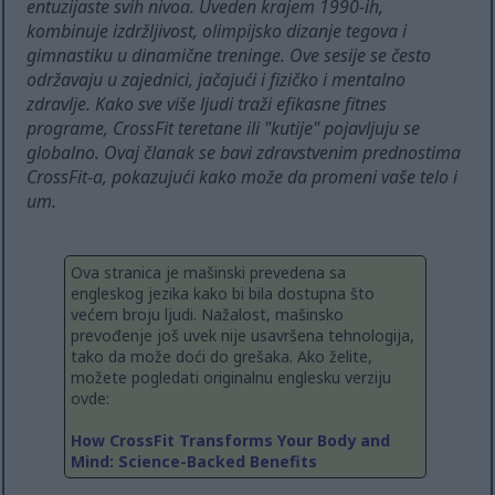
entuzijaste svih nivoa. Uveden krajem 1990-ih,
kombinuje izdržljivost, olimpijsko dizanje tegova i
gimnastiku u dinamične treninge. Ove sesije se često
održavaju u zajednici, jačajući i fizičko i mentalno
zdravlje. Kako sve više ljudi traži efikasne fitnes
programe, CrossFit teretane ili "kutije" pojavljuju se
globalno. Ovaj članak se bavi zdravstvenim prednostima
CrossFit-a, pokazujući kako može da promeni vaše telo i
um.
Ova stranica je mašinski prevedena sa
engleskog jezika kako bi bila dostupna što
većem broju ljudi. Nažalost, mašinsko
prevođenje još uvek nije usavršena tehnologija,
tako da može doći do grešaka. Ako želite,
možete pogledati originalnu englesku verziju
ovde:
How CrossFit Transforms Your Body and
Mind: Science-Backed Benefits