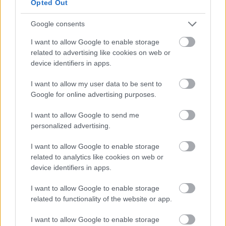
Opted Out
સલામતી અને ઈજાના જોખમો
Google consents
ક્રોસફિટ, જે તેની ઉચ્ચ-તીવ્રતા કાર્યાત્મક તાલીમ માટે જાણીતી છે, તે
I want to allow Google to enable storage
અસંખ્ય સ્વાસ્થ્ય લાભો પ્રદાન કરે છે. છતાં, આ મુશ્કેલ સ્વભાવ
related to advertising like cookies on web or
ચોક્કસ ઇજાના જોખમો તરફ દોરી શકે છે. તાજેતરના અભ્યાસો દર્શાવે
device identifiers in apps.
છે કે દર 1,000 તાલીમ કલાકોમાં 19.4 ઇજાઓનો એકંદર ઇજા દર
દર્શાવે છે. સામાન્ય ઇજાઓમાં ટેન્ડિનોપેથીનો સમાવેશ થાય છે, જે
I want to allow my user data to be sent to
ખભા અને કોણીને અસર કરે છે, તેમજ પીઠનો દુખાવો અને ઘૂંટણની
Google for online advertising purposes.
ઇજાઓનો સમાવેશ થાય છે.
I want to allow Google to send me
શરૂઆત કરનારાઓને ઘણીવાર ઈજાના દર વધુ હોય છે, જેમાં
personalized advertising.
ક્રોસફિટનો છ મહિનાથી ઓછો અનુભવ ધરાવતા લોકોને સૌથી વધુ
જોખમ રહેલું છે. આ અસરકારક ઈજા નિવારણ વ્યૂહરચનાઓની
I want to allow Google to enable storage
જરૂરિયાત પર ભાર મૂકે છે. યોગ્ય તકનીક અને તાલીમમાં ક્રમિક પ્રગતિ
related to analytics like cookies on web or
સલામતી વધારવા અને જોખમો ઘટાડવા માટે ચાવીરૂપ છે.
device identifiers in apps.
લાયક કોચના માર્ગદર્શન હેઠળ તાલીમ લેવાથી સલામતીમાં નોંધપાત્ર
I want to allow Google to enable storage
વધારો થઈ શકે છે. કોચ ખાતરી કરે છે કે સહભાગીઓ વ્યક્તિગત
related to functionality of the website or app.
જરૂરિયાતોને અનુરૂપ યોગ્ય ફોર્મ અને સ્કેલ કસરતો જાળવી રાખે છે.
આ તે લોકો માટે મહત્વપૂર્ણ છે જેમને પહેલાથી જ સ્વાસ્થ્ય
I want to allow Google to enable storage