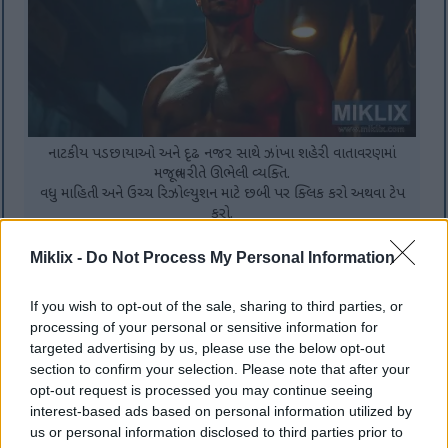
નાટકીય પડછાયાઓ અને દૃઢ નજર સાથે ઝાંખા શહેરી વાતાવરણમાં
મજબૂત રીતે ઊભેલી વ્યક્તિ.
વધુ માહિતી અને ઉચ્ચ રિઝોલ્યુશન માટે છબી પર ક્લિક કરો અથવા ટેપ
કરો.
Miklix -
Do Not Process My Personal Information
ક્રોસફિટ કોણે ધ્યાનમાં લેવું જોઈએ?
If you wish to opt-out of the sale, sharing to third parties, or
processing of your personal or sensitive information for
ક્રોસફિટ એક બહુમુખી ફિટનેસ પ્રોગ્રામ છે જે વિવિધ પ્રકારના
targeted advertising by us, please use the below opt-out
વ્યક્તિઓને સમાવવા માટે રચાયેલ છે. તે દરેક માટે ફિટનેસને પ્રોત્સાહન
section to confirm your selection. Please note that after your
આપે છે, જે તેને શારીરિક ક્ષમતાના તમામ સ્તરોના લોકો માટે એક
opt-out request is processed you may continue seeing
આકર્ષક વિકલ્પ બનાવે છે. શિખાઉ લોકો માટે તૈયાર કરાયેલા શિખાઉ
interest-based ads based on personal information utilized by
માણસો માટે અનુકૂળ વર્કઆઉટ્સથી લઈને અનુભવી એથ્લેટ્સ માટે
us or personal information disclosed to third parties prior to