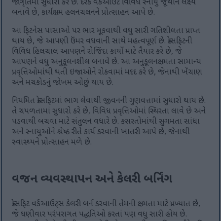
જાગૃતિમાં સુધારો કરે છે. દરેક વર્કઆઉટ વિવિધ સ્નાયુ જૂથોને લક્ષ્ય
બનાવે છે, કાર્યક્ષમ હલનચલનને પ્રોત્સાહન આપે છે.
આ ફિટનેસ પાસાઓ પર ભાર મૂકવાથી વધુ સારી ગતિશીલતા પ્રાપ્ત
થાય છે, જે આપણી ઉંમર વધવાની સાથે મહત્વપૂર્ણ છે. ક્રોસફિટની
વિવિધ હિલચાલ આપણને રોજિંદા કાર્યો માટે તૈયાર કરે છે, જે
આપણને વધુ અનુકૂલનશીલ બનાવે છે. આ અનુકૂલનક્ષમતા સામાન્ય
પ્રવૃત્તિઓમાંથી થતી ઇજાઓને રોકવામાં મદદ કરે છે, જેનાથી ખેંચાણ
અને મચકોડનું જોખમ ઓછું થાય છે.
નિયમિત ક્રોસફિટમાં ભાગ લેવાથી જીવનની ગુણવત્તામાં સુધારો થાય છે.
તે ચપળતામાં સુધારો કરે છે, વિવિધ પ્રવૃત્તિઓમાં સ્થિરતા લાવે છે અને
પડવાથી બચવા માટે સંતુલન વધારે છે. કસરતોમાંથી સુગમતા સાંધા
અને સ્નાયુઓને શ્રેષ્ઠ રીતે કાર્ય કરવાની ખાતરી આપે છે, જેનાથી
સ્વાસ્થ્યને પ્રોત્સાહન મળે છે.
વજન વ્યવસ્થાપન અને કેલરી બર્નિંગ
ક્રોસફિટ વર્કઆઉટ્સ કેલરી બર્ન કરવાની તેમની ક્ષમતા માટે પ્રખ્યાત છે,
જે ઘણીવાર પરંપરાગત પદ્ધતિઓ કરતાં પણ વધુ સારી હોય છે.