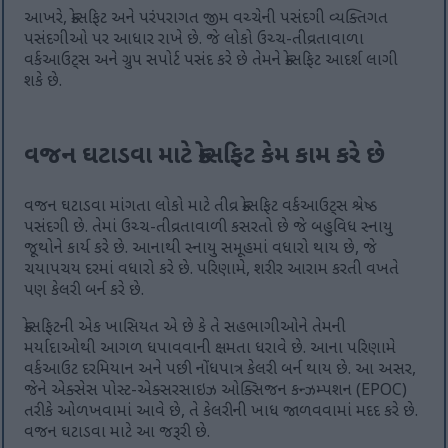
આખરે, ક્રોસફિટ અને પરંપરાગત જીમ વચ્ચેની પસંદગી વ્યક્તિગત
પસંદગીઓ પર આધાર રાખે છે. જે લોકો ઉચ્ચ-તીવ્રતાવાળા
વર્કઆઉટ્સ અને ગ્રુપ સપોર્ટ પસંદ કરે છે તેમને ક્રોસફિટ આદર્શ લાગી
શકે છે.
વજન ઘટાડવા માટે ક્રોસફિટ કેમ કામ કરે છે
વજન ઘટાડવા માંગતા લોકો માટે તીવ્ર ક્રોસફિટ વર્કઆઉટ્સ શ્રેષ્ઠ
પસંદગી છે. તેમાં ઉચ્ચ-તીવ્રતાવાળી કસરતો છે જે બહુવિધ સ્નાયુ
જૂથોને કાર્ય કરે છે. આનાથી સ્નાયુ સમૂહમાં વધારો થાય છે, જે
ચયાપચય દરમાં વધારો કરે છે. પરિણામે, શરીર આરામ કરતી વખતે
પણ કેલરી બર્ન કરે છે.
ક્રોસફિટની એક ખાસિયત એ છે કે તે સહભાગીઓને તેમની
મર્યાદાઓથી આગળ ધપાવવાની ક્ષમતા ધરાવે છે. આના પરિણામે
વર્કઆઉટ દરમિયાન અને પછી નોંધપાત્ર કેલરી બર્ન થાય છે. આ અસર,
જેને એક્સેસ પોસ્ટ-એક્સરસાઇઝ ઓક્સિજન કન્ઝમ્પશન (EPOC)
તરીકે ઓળખવામાં આવે છે, તે કેલરીની ખાધ જાળવવામાં મદદ કરે છે.
વજન ઘટાડવા માટે આ જરૂરી છે.