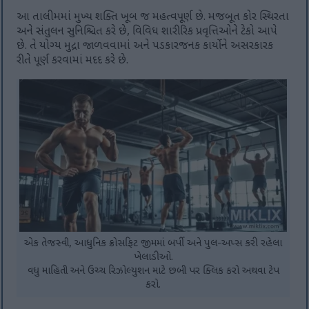
આ તાલીમમાં મુખ્ય શક્તિ ખૂબ જ મહત્વપૂર્ણ છે. મજબૂત કોર સ્થિરતા
અને સંતુલન સુનિશ્ચિત કરે છે, વિવિધ શારીરિક પ્રવૃત્તિઓને ટેકો આપે
છે. તે યોગ્ય મુદ્રા જાળવવામાં અને પડકારજનક કાર્યોને અસરકારક
રીતે પૂર્ણ કરવામાં મદદ કરે છે.
એક તેજસ્વી, આધુનિક ક્રોસફિટ જીમમાં બર્પી અને પુલ-અપ્સ કરી રહેલા
ખેલાડીઓ.
વધુ માહિતી અને ઉચ્ચ રિઝોલ્યુશન માટે છબી પર ક્લિક કરો અથવા ટેપ
કરો.