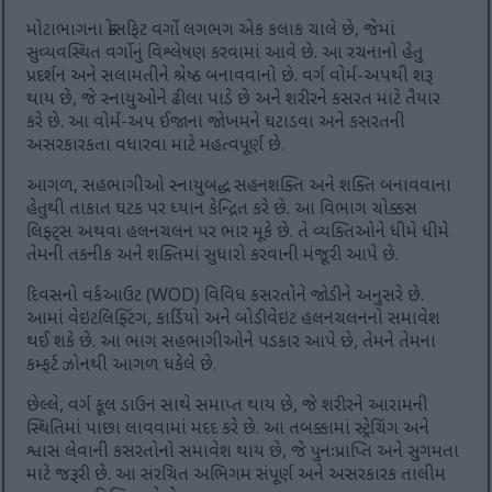
મોટાભાગના ક્રોસફિટ વર્ગો લગભગ એક કલાક ચાલે છે, જેમાં
સુવ્યવસ્થિત વર્ગોનું વિશ્લેષણ કરવામાં આવે છે. આ રચનાનો હેતુ
પ્રદર્શન અને સલામતીને શ્રેષ્ઠ બનાવવાનો છે. વર્ગ વોર્મ-અપથી શરૂ
થાય છે, જે સ્નાયુઓને ઢીલા પાડે છે અને શરીરને કસરત માટે તૈયાર
કરે છે. આ વોર્મ-અપ ઈજાના જોખમને ઘટાડવા અને કસરતની
અસરકારકતા વધારવા માટે મહત્વપૂર્ણ છે.
આગળ, સહભાગીઓ સ્નાયુબદ્ધ સહનશક્તિ અને શક્તિ બનાવવાના
હેતુથી તાકાત ઘટક પર ધ્યાન કેન્દ્રિત કરે છે. આ વિભાગ ચોક્કસ
લિફ્ટ્સ અથવા હલનચલન પર ભાર મૂકે છે. તે વ્યક્તિઓને ધીમે ધીમે
તેમની તકનીક અને શક્તિમાં સુધારો કરવાની મંજૂરી આપે છે.
દિવસનો વર્કઆઉટ (WOD) વિવિધ કસરતોને જોડીને અનુસરે છે.
આમાં વેઇટલિફ્ટિંગ, કાર્ડિયો અને બોડીવેઇટ હલનચલનનો સમાવેશ
થઈ શકે છે. આ ભાગ સહભાગીઓને પડકાર આપે છે, તેમને તેમના
કમ્ફર્ટ ઝોનથી આગળ ધકેલે છે.
છેલ્લે, વર્ગ કૂલ ડાઉન સાથે સમાપ્ત થાય છે, જે શરીરને આરામની
સ્થિતિમાં પાછા લાવવામાં મદદ કરે છે. આ તબક્કામાં સ્ટ્રેચિંગ અને
શ્વાસ લેવાની કસરતોનો સમાવેશ થાય છે, જે પુનઃપ્રાપ્તિ અને સુગમતા
માટે જરૂરી છે. આ સંરચિત અભિગમ સંપૂર્ણ અને અસરકારક તાલીમ