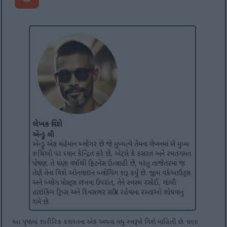
લેખક વિશે
એન્ડ્રુ લી
એન્ડ્રુ એક મહેમાન બ્લોગર છે જે મુખ્યત્વે તેમના લેખનમાં બે મુખ્ય
રુચિઓ પર ધ્યાન કેન્દ્રિત કરે છે, એટલે કે કસરત અને રમતગમત
પોષણ. તે ઘણા વર્ષોથી ફિટનેસ ઉત્સાહી છે, પરંતુ તાજેતરમાં જ
તેણે તેના વિશે ઑનલાઇન બ્લોગિંગ શરૂ કર્યું છે. જીમ વર્કઆઉટ્સ
અને બ્લોગ પોસ્ટ્સ લખવા ઉપરાંત, તેને સ્વસ્થ રસોઈ, લાંબી
હાઇકિંગ ટ્રિપ્સ અને દિવસભર સક્રિય રહેવાના રસ્તાઓ શોધવાનું
ગમે છે.
આ પૃષ્ઠમાં શારીરિક કસરતના એક અથવા વધુ સ્વરૂપો વિશે માહિતી છે. ઘણા