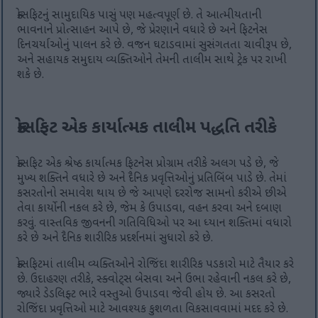
ક્રોસફિટનું સામુદાયિક પાસું પણ મહત્વપૂર્ણ છે. તે આત્મીયતાની
ભાવનાને પ્રોત્સાહન આપે છે, જે પ્રેરણાને વધારે છે અને ફિટનેસ
દિનચર્યાઓનું પાલન કરે છે. વજન ઘટાડવામાં સુસંગતતા ચાવીરૂપ છે,
અને સહાયક સમુદાય વ્યક્તિઓને તેમની તાલીમ સાથે ટ્રેક પર રાખી
શકે છે.
ક્રોસફિટ એક કાર્યાત્મક તાલીમ પદ્ધતિ તરીકે
ક્રોસફિટ એક શ્રેષ્ઠ કાર્યાત્મક ફિટનેસ પ્રોગ્રામ તરીકે અલગ પડે છે, જે
મુખ્ય શક્તિને વધારે છે અને દૈનિક પ્રવૃત્તિઓનું પ્રતિબિંબ પાડે છે. તેમાં
કસરતોનો સમાવેશ થાય છે જે આપણે દરરોજ સામનો કરીએ છીએ
તેવા કાર્યોની નકલ કરે છે, જેમ કે ઉપાડવા, વહન કરવા અને દબાણ
કરવું. વાસ્તવિક જીવનની ગતિવિધિઓ પર આ ધ્યાન શક્તિમાં વધારો
કરે છે અને દૈનિક શારીરિક પ્રદર્શનમાં સુધારો કરે છે.
ક્રોસફિટમાં તાલીમ વ્યક્તિઓને રોજિંદા શારીરિક પડકારો માટે તૈયાર કરે
છે. ઉદાહરણ તરીકે, સ્ક્વોટ્સ બેસવા અને ઉભા રહેવાની નકલ કરે છે,
જ્યારે ડેડલિફ્ટ ભારે વસ્તુઓ ઉપાડવા જેવી હોય છે. આ કસરતો
રોજિંદા પ્રવૃત્તિઓ માટે આવશ્યક કુશળતા વિકસાવવામાં મદદ કરે છે.