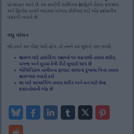
પ્રોત્સાહન આપે છે. આ સર્વાંગી અભિગમ ક્રોસફિટને તેમના સ્વાસ્થ્ય
અને ફિટનેસ સ્તરને વધારવા માંગતા કોઈપણ માટે એક પ્રશંસનીય
પસંદગી બનાવે છે.
વધુ વાંચન
જો તમને આ પોસ્ટ ગમી હોય, તો તમને આ સૂચનો પણ ગમશે:
સ્વાસ્થ્ય માટે હાઇકિંગ: રસ્તાઓ પર ચઢવાથી તમારા શરીર,
મગજ અને મૂડમાં કેવી રીતે સુધારો થાય છે
એલિપ્ટિકલ તાલીમના ફાયદા: સાંધાના દુખાવા વિના તમારા
સ્વાસ્થ્યમાં વધારો કરો
શા માટે સાયકલિંગ તમારા શરીર અને મન માટે શ્રેષ્ઠ
કસરતોમાંની એક છે