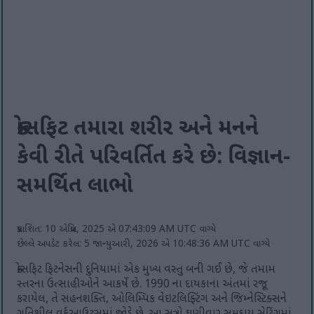
ક્રોસફિટ તમારા શરીર અને મનને
કેવી રીતે પરિવર્તિત કરે છે: વિજ્ઞાન-
સમર્થિત લાભો
પ્રકાશિત: 10 એપ્રિલ, 2025 એ 07:43:09 AM UTC વાગ્યે
છેલ્લે અપડેટ કરેલ: 5 જાન્યુઆરી, 2026 એ 10:48:36 AM UTC વાગ્યે
ક્રોસફિટ ફિટનેસની દુનિયામાં એક મુખ્ય વસ્તુ બની ગઈ છે, જે તમામ
સ્તરના ઉત્સાહીઓને આકર્ષે છે. 1990 ના દાયકાના અંતમાં રજૂ
કરાયેલ, તે સહનશક્તિ, ઓલિમ્પિક વેઇટલિફ્ટિંગ અને જિમ્નેસ્ટિક્સને