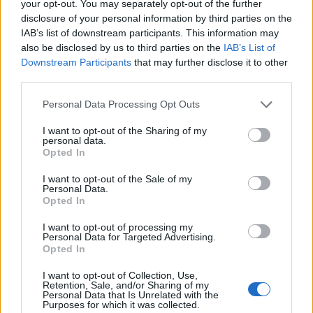
અદ્યતન સત્રો સુધી, ક્રોસફિટ દરેક માટે કંઈકને કંઈક ઓફર કરે છે.
your opt-out. You may separately opt-out of the further
disclosure of your personal information by third parties on the
બધી ઉંમરના અને ફિટનેસ પૃષ્ઠભૂમિના વ્યક્તિઓ આ ગતિશીલ
IAB’s list of downstream participants. This information may
કસરતમાં જોડાઈ શકે છે. ફિટનેસ સ્તરનું મૂલ્યાંકન કરવા માટે ઉપલબ્ધ
also be disclosed by us to third parties on the
IAB’s List of
પ્રશિક્ષિત વ્યાવસાયિકો સાથે, કસરતની તીવ્રતાને સમાયોજિત કરી
Downstream Participants
that may further disclose it to other
શકાય છે. આ તેમના શારીરિક સ્વાસ્થ્યને સુધારવામાં રસ ધરાવતા
third parties.
કોઈપણ માટે યોગ્ય સલામત અને અસરકારક અનુભવ સુનિશ્ચિત કરે
છે.
Please note that this website/app uses one or more Google
Personal Data Processing Opt Outs
services and may gather and store information including but
જો તમને આની જરૂર હોય તો ક્રોસફિટનો ઉપયોગ કરવાનું વિચારો:
not limited to your visit or usage behaviour. You may click to
I want to opt-out of the Sharing of my
personal data.
grant or deny consent to Google and its third-party tags to
તમારી ફિટનેસ યાત્રાને ટેકો આપવા માટે એક જીવંત સમુદાય
Opted In
use your data for below specified purposes in below Google
તાલીમને તાજી અને આકર્ષક રાખતી વિવિધ કસરતો
consent section.
I want to opt-out of the Sale of my
વ્યક્તિગત ફિટનેસ સ્તરો અનુસાર ગોઠવાયેલ કસ્ટમાઇઝ્ડ
Personal Data.
તાલીમ
Opted In
એક કાર્યક્રમ જે શક્તિ, સહનશક્તિ અને સુગમતાના વિકાસને
પ્રોત્સાહન આપે છે
I want to opt-out of processing my
Personal Data for Targeted Advertising.
Opted In
આખરે, ક્રોસફિટ બધી ઉંમરના લોકો માટે તાલીમનું ઉદાહરણ છે. તે એક
સશક્તિકરણ વાતાવરણ પૂરું પાડે છે જ્યાં કોઈપણ વ્યક્તિ વિકાસ કરી
I want to opt-out of Collection, Use,
શકે છે, પછી ભલે તેનો પ્રારંભિક બિંદુ ગમે તે હોય.
Retention, Sale, and/or Sharing of my
Personal Data that Is Unrelated with the
Purposes for which it was collected.