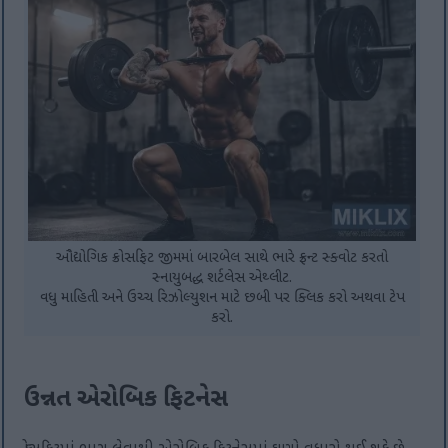
ઔદ્યોગિક ક્રોસફિટ જીમમાં બારબેલ સાથે ભારે ફ્રન્ટ સ્ક્વોટ કરતો
સ્નાયુબદ્ધ શર્ટલેસ એથ્લીટ.
વધુ માહિતી અને ઉચ્ચ રિઝોલ્યુશન માટે છબી પર ક્લિક કરો અથવા ટેપ
કરો.
ઉન્નત એરોબિક ફિટનેસ