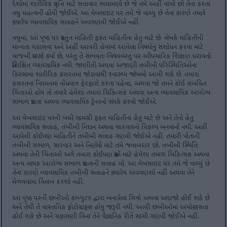
દેશોમાં શારીરિક પ્રવૃત્તિ માટે સત્તાવાર ભલામણો છે જે તમે અહીં વાંચો છો તેના કરતાં
વધુ મહત્વની હોવી જોઈએ. આ વેબસાઇટ પર તમે જે વાંચ્યું છે તેના કારણે તમારે
ક્યારેય વ્યાવસાયિક સલાહને અવગણવી જોઈએ નહીં.
વધુમાં, આ પૃષ્ઠ પર પ્રસ્તુત માહિતી ફક્ત માહિતીના હેતુ માટે છે. લેખકે માહિતીની
માન્યતા ચકાસવા અને અહીં આવરી લેવામાં આવેલા વિષયોનું સંશોધન કરવા માટે
વાજબી પ્રયાસો કર્યા છે, પરંતુ તે સંભવતઃ વિષયવસ્તુ પર ઔપચારિક શિક્ષણ ધરાવતો
પ્રશિક્ષિત વ્યાવસાયિક નથી. જાણીતી અથવા અજાણી તબીબી પરિસ્થિતિઓના
કિસ્સામાં શારીરિક કસરતમાં જોડાવાથી સ્વાસ્થ્ય જોખમો આવી શકે છે. તમારા
કસરતના નિયમનમાં નોંધપાત્ર ફેરફારો કરતા પહેલા, અથવા જો તમને કોઈ સંબંધિત
ચિંતાઓ હોય તો તમારે હંમેશા તમારા ચિકિત્સક અથવા અન્ય વ્યાવસાયિક આરોગ્ય
સંભાળ પ્રદાતા અથવા વ્યાવસાયિક ટ્રેનરનો સંપર્ક કરવો જોઈએ.
આ વેબસાઇટ પરની બધી સામગ્રી ફક્ત માહિતીના હેતુ માટે છે અને તેનો હેતુ
વ્યાવસાયિક સલાહ, તબીબી નિદાન અથવા સારવારનો વિકલ્પ બનવાનો નથી. અહીં
આપેલી કોઈપણ માહિતીને તબીબી સલાહ ગણવી જોઈએ નહીં. તમારી પોતાની
તબીબી સંભાળ, સારવાર અને નિર્ણયો માટે તમે જવાબદાર છો. તબીબી સ્થિતિ
અથવા તેની ચિંતાઓ અંગે તમારા કોઈપણ પ્રશ્નો માટે હંમેશા તમારા ચિકિત્સક અથવા
અન્ય લાયક આરોગ્ય સંભાળ પ્રદાતાની સલાહ લો. આ વેબસાઇટ પર તમે જે વાંચ્યું છે
તેના કારણે વ્યાવસાયિક તબીબી સલાહને ક્યારેય અવગણશો નહીં અથવા તેને
મેળવવામાં વિલંબ કરશો નહીં.
આ પૃષ્ઠ પરની છબીઓ કમ્પ્યુટર દ્વારા બનાવેલા ચિત્રો અથવા અંદાજો હોઈ શકે છે
અને તેથી તે વાસ્તવિક ફોટોગ્રાફ્સ હોવું જરૂરી નથી. આવી છબીઓમાં અચોક્કસતા
હોઈ શકે છે અને ચકાસણી વિના તેને વૈજ્ઞાનિક રીતે સાચી ગણવી જોઈએ નહીં.