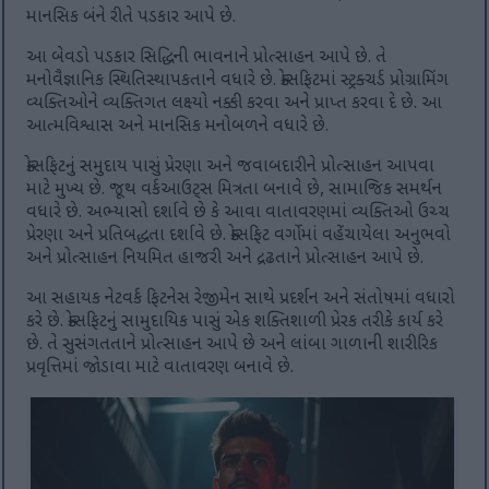
માનસિક બંને રીતે પડકાર આપે છે.
આ બેવડો પડકાર સિદ્ધિની ભાવનાને પ્રોત્સાહન આપે છે. તે
મનોવૈજ્ઞાનિક સ્થિતિસ્થાપકતાને વધારે છે. ક્રોસફિટમાં સ્ટ્રક્ચર્ડ પ્રોગ્રામિંગ
વ્યક્તિઓને વ્યક્તિગત લક્ષ્યો નક્કી કરવા અને પ્રાપ્ત કરવા દે છે. આ
આત્મવિશ્વાસ અને માનસિક મનોબળને વધારે છે.
ક્રોસફિટનું સમુદાય પાસું પ્રેરણા અને જવાબદારીને પ્રોત્સાહન આપવા
માટે મુખ્ય છે. જૂથ વર્કઆઉટ્સ મિત્રતા બનાવે છે, સામાજિક સમર્થન
વધારે છે. અભ્યાસો દર્શાવે છે કે આવા વાતાવરણમાં વ્યક્તિઓ ઉચ્ચ
પ્રેરણા અને પ્રતિબદ્ધતા દર્શાવે છે. ક્રોસફિટ વર્ગોમાં વહેંચાયેલા અનુભવો
અને પ્રોત્સાહન નિયમિત હાજરી અને દ્રઢતાને પ્રોત્સાહન આપે છે.
આ સહાયક નેટવર્ક ફિટનેસ રેજીમેન સાથે પ્રદર્શન અને સંતોષમાં વધારો
કરે છે. ક્રોસફિટનું સામુદાયિક પાસું એક શક્તિશાળી પ્રેરક તરીકે કાર્ય કરે
છે. તે સુસંગતતાને પ્રોત્સાહન આપે છે અને લાંબા ગાળાની શારીરિક
પ્રવૃત્તિમાં જોડાવા માટે વાતાવરણ બનાવે છે.