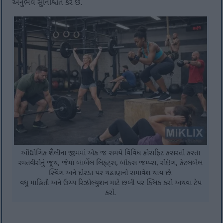
અનુભવ સુનિશ્ચિત કરે છે.
ઔદ્યોગિક શૈલીના જીમમાં એક જ સમયે વિવિધ ક્રોસફિટ કસરતો કરતા
રમતવીરોનું જૂથ, જેમાં બાર્બેલ લિફ્ટ્સ, બોક્સ જમ્પ્સ, રોઇંગ, કેટલબેલ
સ્વિંગ અને દોરડા પર ચઢાણનો સમાવેશ થાય છે.
વધુ માહિતી અને ઉચ્ચ રિઝોલ્યુશન માટે છબી પર ક્લિક કરો અથવા ટેપ
કરો.