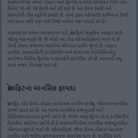
સહભાગીઓ તેમની તીવ્રતા અને ફિટનેસ સ્તરથી પ્રભાવિત થઈને પ્રતિ
મિનિટ 15 થી 18 કેલરી બર્ન કરી શકે છે. આ ઉચ્ચ કેલરી બર્ન
કસરતોની તીવ્ર પ્રકૃતિને કારણે છે. તેઓ ફક્ત વર્કઆઉટ દરમિયાન ઉર્જા
બર્ન કરતા નથી પણ પછી ઉર્જા ખર્ચમાં પણ વધારો કરે છે.
અસરકારક વજન વ્યવસ્થાપન માટે, ક્રોસફિટને સંતુલિત આહાર સાથે
જોડવું મહત્વપૂર્ણ છે. જે લોકો આ તીવ્ર વર્કઆઉટ્સમાં ભાગ લે છે
તેઓ તેમના વજનના લક્ષ્યોમાં નોંધપાત્ર પ્રગતિ જુએ છે. તાકાત
તાલીમ, રક્તવાહિની કન્ડીશનીંગ અને કાર્યાત્મક ગતિવિધિઓનું
સંયોજન વિવિધ ફિટનેસ પાસાઓને સંબોધિત કરે છે. આનાથી વધુ
સારું વજન નિયંત્રણ થાય છે.
ક્રોસફિટના માનસિક ફાયદા
ક્રોસફિટ, એક ઉચ્ચ-તીવ્રતા કાર્યાત્મક તાલીમ કાર્યક્રમ, નોંધપાત્ર માનસિક
લાભો પ્રદાન કરે છે. આ લાભો માનસિક મજબૂતાઈ અને
સ્થિતિસ્થાપકતામાં ફાળો આપે છે. જર્નલ ઓફ સ્ટ્રેન્થ એન્ડ કન્ડીશનીંગ
રિસર્ચમાં સંશોધન દર્શાવે છે કે સહભાગીઓમાં માનસિક મજબૂતાઈમાં
નોંધપાત્ર સુધારો થયો છે. વર્કઆઉટ્સ, જેમાં ઉચ્ચ-તીવ્રતા અંતરાલ
તાલીમ અને જટિલ હલનચલનનો સમાવેશ થાય છે, શારીરિક અને