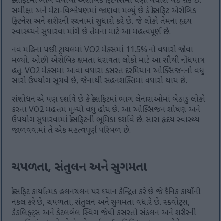
ક્રોસફિટમાં ભાગ લેવાથી એરોબિક ફિટનેસમાં ઘણો વધારો થઈ શકે છે.
સમીક્ષા અને મેટા-વિશ્લેષણમાં જાણવા મળ્યું છે કે ક્રોસફિટ એરોબિક
ફિટનેસ અને શરીરની રચનામાં સુધારો કરે છે. જે લોકો તેમના હૃદય
સ્વાસ્થ્યને સુધારવા માંગે છે તેમના માટે આ મહત્વપૂર્ણ છે.
નવ મહિના પછી ટ્રાયલમાં VO2 મેક્સમાં 11.5% નો વધારો જોવા
મળ્યો. ઓછી એરોબિક ક્ષમતા ધરાવતા લોકો માટે આ સૌથી નોંધપાત્ર
હતું. VO2 મેક્સમાં આવા વધારા કસરત દરમિયાન ઓક્સિજનનો વધુ
સારો ઉપયોગ સૂચવે છે, જેનાથી સહનશક્તિમાં વધારો થાય છે.
સંશોધન એ પણ દર્શાવે છે કે ક્રોસફિટમાં ભાગ લેનારાઓમાં બેઠાડુ લોકો
કરતા VO2 મહત્તમ મૂલ્યો વધુ હોય છે. આ ઓક્સિજન શોષણ અને
ઉપયોગ સુધારવામાં ક્રોસફિટની ભૂમિકા દર્શાવે છે. સારા હૃદય સ્વાસ્થ્ય
જાળવવામાં તે એક મહત્વપૂર્ણ પરિબળ છે.
ચપળતા, સંતુલન અને સુગમતા
ક્રોસફિટ કાર્યાત્મક હલનચલન પર ધ્યાન કેન્દ્રિત કરે છે જે દૈનિક કાર્યોની
નકલ કરે છે, ચપળતા, સંતુલન અને સુગમતા વધારે છે. સ્ક્વોટ્સ,
ડેડલિફ્ટ્સ અને કેટલબેલ સ્વિંગ જેવી કસરતો સંકલન અને શરીરની