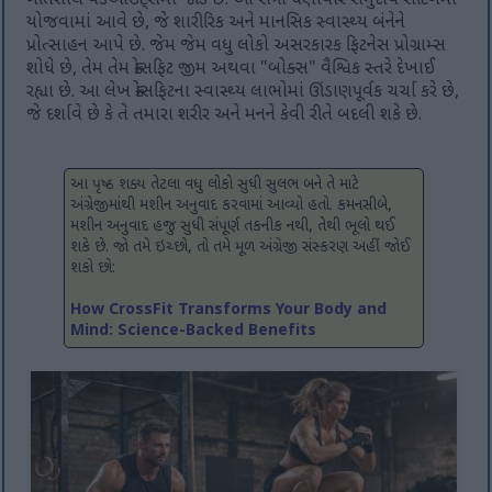
ગતિશીલ વર્કઆઉટ્સમાં જોડે છે. આ સત્રો ઘણીવાર સમુદાય સેટિંગમાં
યોજવામાં આવે છે, જે શારીરિક અને માનસિક સ્વાસ્થ્ય બંનેને
પ્રોત્સાહન આપે છે. જેમ જેમ વધુ લોકો અસરકારક ફિટનેસ પ્રોગ્રામ્સ
શોધે છે, તેમ તેમ ક્રોસફિટ જીમ અથવા "બોક્સ" વૈશ્વિક સ્તરે દેખાઈ
રહ્યા છે. આ લેખ ક્રોસફિટના સ્વાસ્થ્ય લાભોમાં ઊંડાણપૂર્વક ચર્ચા કરે છે,
જે દર્શાવે છે કે તે તમારા શરીર અને મનને કેવી રીતે બદલી શકે છે.
આ પૃષ્ઠ શક્ય તેટલા વધુ લોકો સુધી સુલભ બને તે માટે
અંગ્રેજીમાંથી મશીન અનુવાદ કરવામાં આવ્યો હતો. કમનસીબે,
મશીન અનુવાદ હજુ સુધી સંપૂર્ણ તકનીક નથી, તેથી ભૂલો થઈ
શકે છે. જો તમે ઇચ્છો, તો તમે મૂળ અંગ્રેજી સંસ્કરણ અહીં જોઈ
શકો છો:
How CrossFit Transforms Your Body and
Mind: Science-Backed Benefits