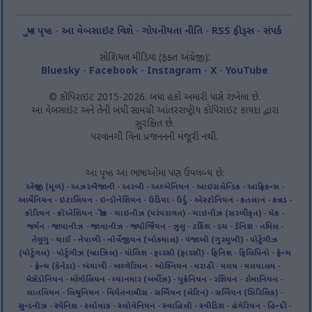
મુખ પૃષ્ઠ
-
આ વેબસાઇટ વિશે
-
ગોપનીયતા નીતિ
-
RSS ફીડ્સ
-
સંપર્ક
સોશિયલ મીડિયા (ફક્ત અંગ્રેજી):
Bluesky
-
Facebook
-
Instagram
-
X
-
YouTube
© કૉપિરાઇટ 2015-2026. બધા હકો અમારી પાસે રાખેલા છે.
આ વેબસાઇટ અને તેની બધી સામગ્રી આંતરરાષ્ટ્રીય કૉપિરાઇટ કાયદા દ્વારા
સુરક્ષિત છે.
પરવાનગી વિના પ્રજનનની મંજૂરી નથી.
આ પૃષ્ઠ આ ભાષાઓમાં પણ ઉપલબ્ધ છે:
અંગ્રેજી (મૂળ)
-
અઝરબૈજાની
-
અરબી
-
અલ્બેનિયન
-
આઇસલેન્ડિક
-
આફ્રિકન્સ
-
આર્મેનિયન
-
ઇટાલિયન
-
ઇન્ડોનેશિયન
-
ઉડિયા
-
ઉર્દુ
-
એસ્ટોનિયન
-
કતલાન
-
કન્નડ
-
કોરિયન
-
ક્રોએશિયન
-
ગ્રીક
-
ચાઇનીઝ (પરંપરાગત)
-
ચાઇનીઝ (સરળીકૃત)
-
ચેક
-
જર્મન
-
જાપાનીઝ
-
જાવાનીઝ
-
જ્યોર્જિયન
-
ઝુલુ
-
ટર્કિશ
-
ડચ
-
ડેનિશ
-
તમિલ
-
તેલુગુ
-
થાઈ
-
નેપાળી
-
નોર્વેજીયન (બોકમાલ)
-
પંજાબી (ગુરમુખી)
-
પોર્ટુગીઝ
(પોર્ટુગલ)
-
પોર્ટુગીઝ (બ્રાઝિલ)
-
પોલિશ
-
ફારસી (ફારસી)
-
ફિનિશ
-
ફિલિપિનો
-
ફ્રેન્ચ
-
ફ્રેન્ચ (કેનેડા)
-
બંગાળી
-
બલ્ગેરિયન
-
બોસ્નિયન
-
મરાઠી
-
મલય
-
મલયાલમ
-
મેસેડોનિયન
-
મોંગોલિયન
-
મ્યાનમાર (બર્મીઝ)
-
યુક્રેનિયન
-
રશિયન
-
રોમાનિયન
-
લાતવિયન
-
લિથુનિયન
-
વિયેતનામીસ
-
સર્બિયન (લેટિન)
-
સર્બિયન (સિરિલિક)
-
સુન્ડનીઝ
-
સ્પેનિશ
-
સ્લોવાક
-
સ્લોવેનિયન
-
સ્વાહિલી
-
સ્વીડિશ
-
હંગેરિયન
-
હિન્દી
-