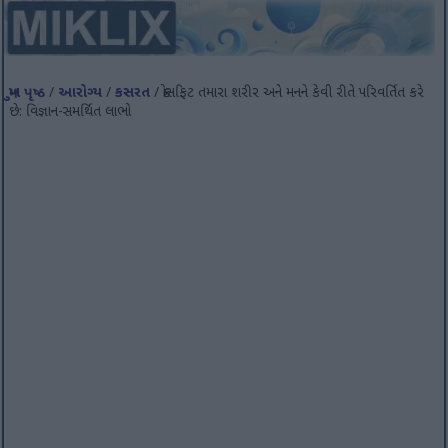
મુખ પૃષ્ઠ
/
આરોગ્ય
/
કસરત
/ ક્રોસફિટ તમારા શરીર અને મનને કેવી રીતે પરિવર્તિત કરે
છે: વિજ્ઞાન-સમર્થિત લાભો