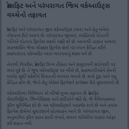
ક્રોસફિટ અને પરંપરાગત જિમ વર્કઆઉટ્સ
વચ્ચેનો તફાવત
ક્રોસફિટ અને પરંપરાગત જીમ વર્કઆઉટ્સ રચના અને હેતુ બંનેમાં
નોંધપાત્ર રીતે અલગ છે. પરંપરાગત જીમમાં, વ્યક્તિઓ પોતાની
ગતિએ પોતાના ફિટનેસ લક્ષ્યો નક્કી કરે છે. આનાથી તાકાત અથવા
સહનશક્તિ જેવા ચોક્કસ ફિટનેસ ક્ષેત્રો પર ધ્યાન કેન્દ્રિત કરીને
કસ્ટમાઇઝ્ડ વર્કઆઉટ પ્લાન બનાવવાનું શક્ય બને છે.
તેનાથી વિપરીત, ક્રોસફિટ ઉચ્ચ તીવ્રતા અને સમુદાયની સંડોવણી પર
ભાર મૂકે છે. તે જૂથ વર્કઆઉટ્સ પર ખીલે છે, સહભાગીઓને તેમની
મર્યાદા સુધી ધકેલીને મિત્રતાની ભાવના બનાવે છે. સત્રો ટૂંકા અને વધુ
કેન્દ્રિત હોય છે, જેનો હેતુ એકંદર ફિટનેસને કાર્યક્ષમ રીતે સુધારવાનો છે.
વર્કઆઉટમાં વિવિધતા એ બીજો મુખ્ય તફાવત છે. ક્રોસફિટ
વેઇટલિફ્ટિંગ, જિમ્નેસ્ટિક્સ અને કાર્ડિયોને જોડે છે, જે વૈવિધ્યસભર
રૂટિન સુનિશ્ચિત કરે છે. આ વર્કઆઉટ્સને આકર્ષક રાખે છે અને તમામ
ફિટનેસ ક્ષેત્રોમાં સુધારણાને પ્રોત્સાહન આપે છે. પરંપરાગત જીમ,
અનુમાનિત રૂટિન પ્રદાન કરતી વખતે, સમાન ગતિશીલ પડકાર ઓફર
કરી શકતા નથી.