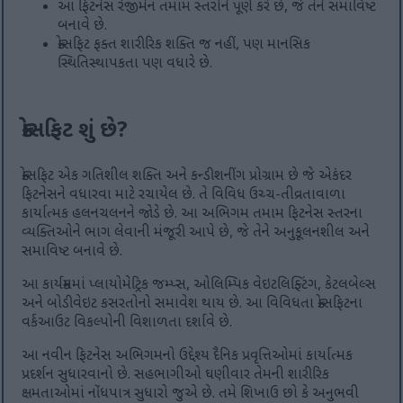
આ ફિટનેસ રેજીમેન તમામ સ્તરોને પૂર્ણ કરે છે, જે તેને સમાવિષ્ટ
બનાવે છે.
ક્રોસફિટ ફક્ત શારીરિક શક્તિ જ નહીં, પણ માનસિક
સ્થિતિસ્થાપકતા પણ વધારે છે.
ક્રોસફિટ શું છે?
ક્રોસફિટ એક ગતિશીલ શક્તિ અને કન્ડીશનીંગ પ્રોગ્રામ છે જે એકંદર
ફિટનેસને વધારવા માટે રચાયેલ છે. તે વિવિધ ઉચ્ચ-તીવ્રતાવાળા
કાર્યાત્મક હલનચલનને જોડે છે. આ અભિગમ તમામ ફિટનેસ સ્તરના
વ્યક્તિઓને ભાગ લેવાની મંજૂરી આપે છે, જે તેને અનુકૂલનશીલ અને
સમાવિષ્ટ બનાવે છે.
આ કાર્યક્રમમાં પ્લાયોમેટ્રિક જમ્પ્સ, ઓલિમ્પિક વેઇટલિફ્ટિંગ, કેટલબેલ્સ
અને બોડીવેઇટ કસરતોનો સમાવેશ થાય છે. આ વિવિધતા ક્રોસફિટના
વર્કઆઉટ વિકલ્પોની વિશાળતા દર્શાવે છે.
આ નવીન ફિટનેસ અભિગમનો ઉદ્દેશ્ય દૈનિક પ્રવૃત્તિઓમાં કાર્યાત્મક
પ્રદર્શન સુધારવાનો છે. સહભાગીઓ ઘણીવાર તેમની શારીરિક
ક્ષમતાઓમાં નોંધપાત્ર સુધારો જુએ છે. તમે શિખાઉ છો કે અનુભવી