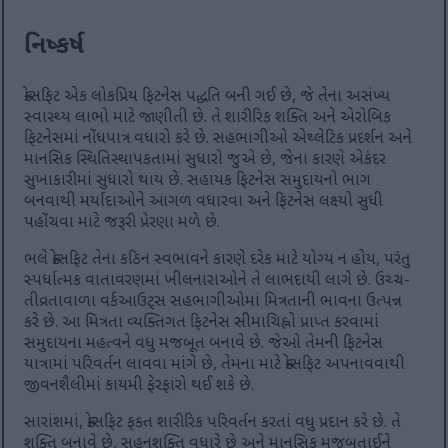
નિષ્કર્ષ
ક્રોસફિટ એક લોકપ્રિય ફિટનેસ પદ્ધતિ બની ગઈ છે, જે તેના અસંખ્ય
સ્વાસ્થ્ય લાભો માટે જાણીતી છે. તે શારીરિક શક્તિ અને એરોબિક
ફિટનેસમાં નોંધપાત્ર વધારો કરે છે. સહભાગીઓ એથ્લેટિક પ્રદર્શન અને
માનસિક સ્થિતિસ્થાપકતામાં સુધારો જુએ છે, જેના કારણે એકંદર
સુખાકારીમાં સુધારો થાય છે. સહાયક ફિટનેસ સમુદાયનો ભાગ
બનવાથી મર્યાદાઓને આગળ વધારવા અને ફિટનેસ લક્ષ્યો સુધી
પહોંચવા માટે જરૂરી પ્રેરણા મળે છે.
ભલે ક્રોસફિટ તેના કઠિન સ્વભાવને કારણે દરેક માટે યોગ્ય ન હોય, પરંતુ
સ્પર્ધાત્મક વાતાવરણમાં ખીલનારાઓને તે લાભદાયી લાગે છે. ઉચ્ચ-
તીવ્રતાવાળા વર્કઆઉટ્સ સહભાગીઓમાં મિત્રતાની ભાવના ઉત્પન્ન
કરે છે. આ મિત્રતા વ્યક્તિગત ફિટનેસ સીમાચિહ્નો પ્રાપ્ત કરવામાં
સમુદાયના મહત્વને વધુ મજબૂત બનાવે છે. જેઓ તેમની ફિટનેસ
યાત્રામાં પરિવર્તન લાવવા માંગે છે, તેમના માટે ક્રોસફિટ અપનાવવાથી
જીવનશૈલીમાં કાયમી ફેરફારો થઈ શકે છે.
સારાંશમાં, ક્રોસફિટ ફક્ત શારીરિક પરિવર્તન કરતાં વધુ પ્રદાન કરે છે. તે
શક્તિ બનાવે છે, સહનશક્તિ વધારે છે અને માનસિક મજબૂતાઈને