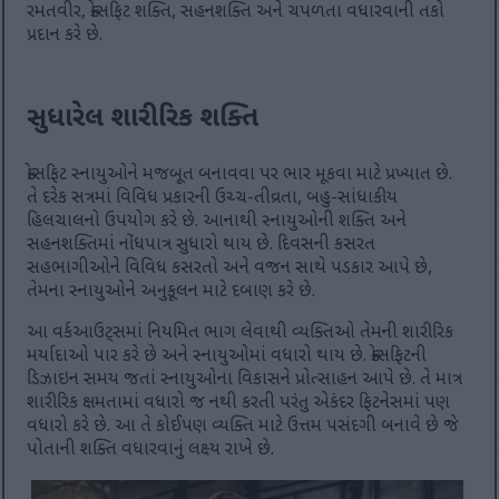
રમતવીર, ક્રોસફિટ શક્તિ, સહનશક્તિ અને ચપળતા વધારવાની તકો
પ્રદાન કરે છે.
સુધારેલ શારીરિક શક્તિ
ક્રોસફિટ સ્નાયુઓને મજબૂત બનાવવા પર ભાર મૂકવા માટે પ્રખ્યાત છે.
તે દરેક સત્રમાં વિવિધ પ્રકારની ઉચ્ચ-તીવ્રતા, બહુ-સાંધાકીય
હિલચાલનો ઉપયોગ કરે છે. આનાથી સ્નાયુઓની શક્તિ અને
સહનશક્તિમાં નોંધપાત્ર સુધારો થાય છે. દિવસની કસરત
સહભાગીઓને વિવિધ કસરતો અને વજન સાથે પડકાર આપે છે,
તેમના સ્નાયુઓને અનુકૂલન માટે દબાણ કરે છે.
આ વર્કઆઉટ્સમાં નિયમિત ભાગ લેવાથી વ્યક્તિઓ તેમની શારીરિક
મર્યાદાઓ પાર કરે છે અને સ્નાયુઓમાં વધારો થાય છે. ક્રોસફિટની
ડિઝાઇન સમય જતાં સ્નાયુઓના વિકાસને પ્રોત્સાહન આપે છે. તે માત્ર
શારીરિક ક્ષમતામાં વધારો જ નથી કરતી પરંતુ એકંદર ફિટનેસમાં પણ
વધારો કરે છે. આ તે કોઈપણ વ્યક્તિ માટે ઉત્તમ પસંદગી બનાવે છે જે
પોતાની શક્તિ વધારવાનું લક્ષ્ય રાખે છે.