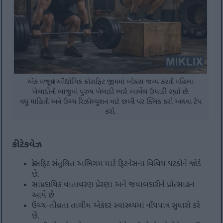
એક મજબૂત ઔદ્યોગિક ક્રોસફિટ જીમમાં બોક્સ જમ્પ કરતી મહિલા
ખેલાડીની બાજુમાં પુરુષ ખેલાડી ભારે બાર્બેલ ઉપાડી રહ્યો છે.
વધુ માહિતી અને ઉચ્ચ રિઝોલ્યુશન માટે છબી પર ક્લિક કરો અથવા ટેપ
કરો.
કી ટેકવેઝ
ક્રોસફિટ સંતુલિત અભિગમ માટે ફિટનેસના વિવિધ ઘટકોને જોડે
છે.
સાંપ્રદાયિક વાતાવરણ પ્રેરણા અને જવાબદારીને પ્રોત્સાહન
આપે છે.
ઉચ્ચ-તીવ્રતા તાલીમ એકંદર સ્વાસ્થ્યમાં નોંધપાત્ર સુધારો કરે
છે.