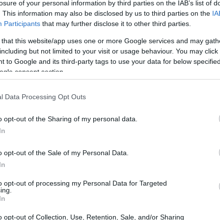
losure of your personal information by third parties on the IAB’s list of
 بلکه انعطاف‌پذیری ذهنی را نیز افزایش می‌دهد.
. This information may also be disclosed by us to third parties on the
IA
Participants
that may further disclose it to other third parties.
 that this website/app uses one or more Google services and may gath
including but not limited to your visit or usage behaviour. You may click 
 to Google and its third-party tags to use your data for below specifi
ogle consent section.
مادگی جسمانی پویا است که برای افزایش آمادگی جسمانی کلی طراحی 
l Data Processing Opt Outs
کیب می‌کند. این رویکرد به افراد در تمام سطوح آمادگی جسمانی اجازه می
o opt-out of the Sharing of my personal data.
In
ک، وزنه‌برداری المپیک، کتل‌بل و تمرینات با وزن بدن است. این تنوع
o opt-out of the Sale of my Personal Data.
In
با هدف بهبود عملکرد عملکردی در فعالیت‌های روزانه انجام می‌شود. شر
to opt-out of processing my Personal Data for Targeted
ing.
 هستند. چه مبتدی باشید و چه یک ورزشکار باتجربه، کراس‌فیت فرصت‌ه
In
o opt-out of Collection, Use, Retention, Sale, and/or Sharing