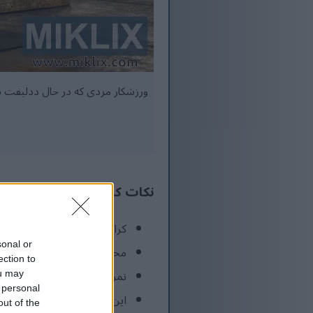
ورزشکار مردی که در حال ددلیفت ب
نکات کلیدی
کراس‌فیت عناصر مختلف تناسب
sonal or
محیط جمعی، انگیزه و مسئولی
ection to
تمرینات با شدت بالا به طور
ou may
 personal
این رژیم تناسب اندام برای 
out of the