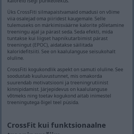
kaloreid isegi puhkeolekus.
Üks CrossFiti silmapaistvamaid omadusi on võime
viia osalejad oma piiridest kaugemale. Selle
tulemuseks on märkimisväärne kalorite põletamine
treeningu ajal ja pärast seda. Seda efekti, mida
tuntakse kui liigset hapnikutarbimist pärast
treeningut (EPOC), aidatakse säilitada
kaloridefitsiiti. See on kaalulanguse seisukohalt
oluline.
CrossFiti kogukondlik aspekt on samuti oluline. See
soodustab kuuluvustunnet, mis omakorda
suurendab motivatsiooni ja treeningrutiinist
kinnipidamist. Järjepidevus on kaalulanguse
võtmeks ning toetav kogukond aitab inimestel
treeningutega õigel teel püsida.
CrossFit kui funktsionaalne