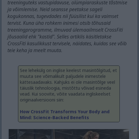
treeninguteks vastupidavuse, olümpiaraskuste tõstmise
ja võimlemise. Neid seansse peetakse sageli
kogukonnas, tugevdades nii füüsilist kui ka vaimset
tervist. Kuna üha rohkem inimesi otsib tõhusaid
treeningprogramme, ilmuvad ülemaailmselt CrossFiti
jõusaalid ehk "kastid". Selles artiklis käsitletakse
CrossFiti kasulikkust tervisele, näidates, kuidas see võib
teie keha ja meelt muuta.
See lehekülg on inglise keelest masintõlgitud, et
muuta see võimalikult paljudele inimestele
kättesaadavaks. Kahjuks ei ole masintõlge veel
täiuslik tehnoloogia, mistõttu võivad esineda
vead. Kui soovite, võite vaadata ingliskeelset
originaalversiooni siin:
How CrossFit Transforms Your Body and
Mind: Science-Backed Benefits