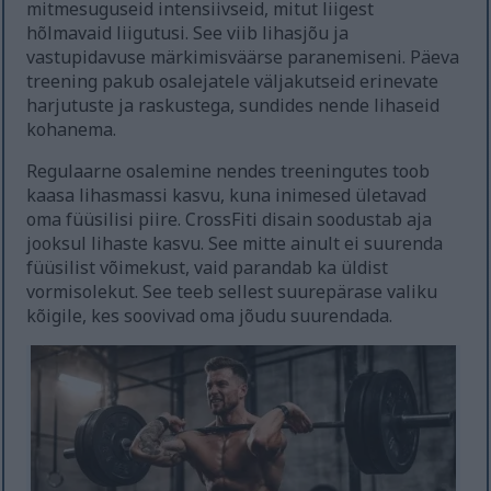
mitmesuguseid intensiivseid, mitut liigest
hõlmavaid liigutusi. See viib lihasjõu ja
vastupidavuse märkimisväärse paranemiseni. Päeva
treening pakub osalejatele väljakutseid erinevate
harjutuste ja raskustega, sundides nende lihaseid
kohanema.
Regulaarne osalemine nendes treeningutes toob
kaasa lihasmassi kasvu, kuna inimesed ületavad
oma füüsilisi piire. CrossFiti disain soodustab aja
jooksul lihaste kasvu. See mitte ainult ei suurenda
füüsilist võimekust, vaid parandab ka üldist
vormisolekut. See teeb sellest suurepärase valiku
kõigile, kes soovivad oma jõudu suurendada.