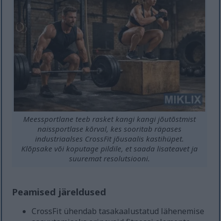
Meessportlane teeb rasket kangi kangi jõutõstmist
naissportlase kõrval, kes sooritab räpases
industriaalses CrossFit jõusaalis kastihüpet.
Klõpsake või koputage pildile, et saada lisateavet ja
suuremat resolutsiooni.
Peamised järeldused
CrossFit ühendab tasakaalustatud lähenemise