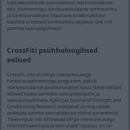
kaalueesmärkide saavutamisel märkimisväärset
edu. Jõutreeningu, kardiovaskulaarse vormisoleku
ja funktsionaalsete liigutuste kombinatsioon
käsitleb erinevaid vormisoleku aspekte. See viib
parema kaalujälgimiseni.
CrossFiti psühholoogilised
eelised
CrossFit, mis on kõrge intensiivsusega
funktsionaaltreeningu programm, pakub
märkimisväärset psühholoogilist kasu. Need eelised
aitavad kaasa vaimsele vastupidavusele ja
vastupanuvõimele. Ajakirjas Journal of Strength and
Conditioning Research avaldatud uuring näitab
osalejate vaimse vastupidavuse olulist paranemist.
Treeningud, mis hõlmavad kõrge intensiivsusega
intervalltreeningut ja keerukaid liigutusi, on nii