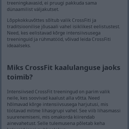
treeningkavasid, ei pruugi pakkuda sama
dünaamilist väljakutset.
Lõppkokkuvõttes sõltub valik CrossFiti ja
traditsioonilise jõusaali vahel isiklikest eelistustest.
Need, kes eelistavad kõrge intensiivsusega
treeninguid ja rühmatööd, võivad leida CrossFiti
ideaalseks.
Miks CrossFit kaalulanguse jaoks
toimib?
Intensiivsed CrossFit treeningud on parim valik
neile, kes soovivad kaalust alla võtta. Need
hõlmavad kõrge intensiivsusega harjutusi, mis
töötavad mitme lihasgrupi vahel. See viib lihasmassi
suurenemiseni, mis omakorda kiirendab
ainevahetust. Selle tulemusena põletab keha