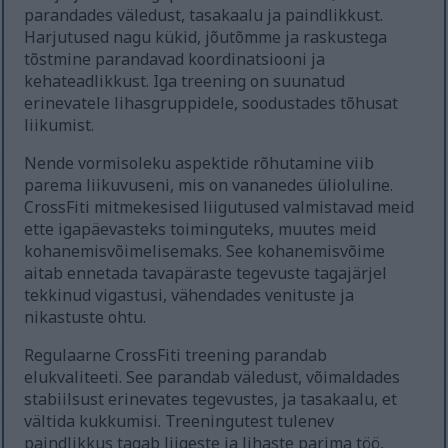
parandades väledust, tasakaalu ja paindlikkust.
Harjutused nagu kükid, jõutõmme ja raskustega
tõstmine parandavad koordinatsiooni ja
kehateadlikkust. Iga treening on suunatud
erinevatele lihasgruppidele, soodustades tõhusat
liikumist.
Nende vormisoleku aspektide rõhutamine viib
parema liikuvuseni, mis on vananedes ülioluline.
CrossFiti mitmekesised liigutused valmistavad meid
ette igapäevasteks toiminguteks, muutes meid
kohanemisvõimelisemaks. See kohanemisvõime
aitab ennetada tavapäraste tegevuste tagajärjel
tekkinud vigastusi, vähendades venituste ja
nikastuste ohtu.
Regulaarne CrossFiti treening parandab
elukvaliteeti. See parandab väledust, võimaldades
stabiilsust erinevates tegevustes, ja tasakaalu, et
vältida kukkumisi. Treeningutest tulenev
paindlikkus tagab liigeste ja lihaste parima töö,