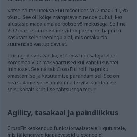
Katse näitas üheksa kuu möödudes VO2 max-i 11,5%
tõusu. See oli kõige märgatavam nende puhul, kes
alustasid madalama aeroobse võimekusega. Selline
VO2 max-i suurenemine viitab paremale hapniku
kasutamisele treeningu ajal, mis omakorda
suurendab vastupidavust.
Uuringud näitavad ka, et CrossFiti osalejatel on
kõrgemad VO2 max väärtused kui väheliikuvatel
inimestel. See näitab CrossFiti rolli hapniku
omastamise ja kasutamise parandamisel. See on
hea südame-veresoonkonna tervise säilitamise
seisukohalt kriitilise tähtsusega tegur.
Agility, tasakaal ja paindlikkus
CrossFit keskendub funktsionaalsetele liigutustele,
mis jäljendavad igapäevaseid ülesandeid,