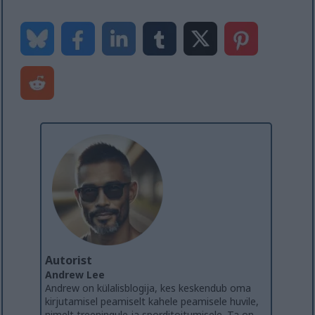
Autorist
Andrew Lee
Andrew on külalisblogija, kes keskendub oma
kirjutamisel peamiselt kahele peamisele huvile,
nimelt treeningule ja sporditoitumisele. Ta on