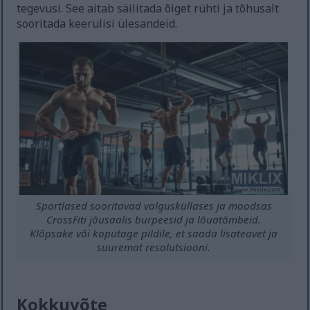
tegevusi. See aitab säilitada õiget rühti ja tõhusalt
sooritada keerulisi ülesandeid.
Sportlased sooritavad valgusküllases ja moodsas
CrossFiti jõusaalis burpeesid ja lõuatõmbeid.
Klõpsake või koputage pildile, et saada lisateavet ja
suuremat resolutsiooni.
Kokkuvõte