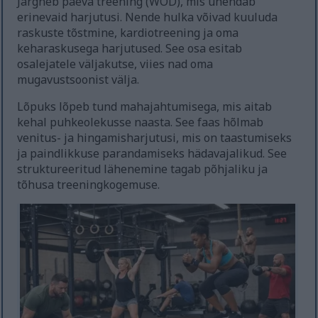
Järgneb päeva treening (WOD), mis ühendab
erinevaid harjutusi. Nende hulka võivad kuuluda
raskuste tõstmine, kardiotreening ja oma
keharaskusega harjutused. See osa esitab
osalejatele väljakutse, viies nad oma
mugavustsoonist välja.
Lõpuks lõpeb tund mahajahtumisega, mis aitab
kehal puhkeolekusse naasta. See faas hõlmab
venitus- ja hingamisharjutusi, mis on taastumiseks
ja paindlikkuse parandamiseks hädavajalikud. See
struktureeritud lähenemine tagab põhjaliku ja
tõhusa treeningkogemuse.