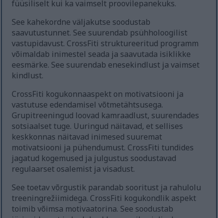
füüsiliselt kui ka vaimselt proovilepanekuks.
See kahekordne väljakutse soodustab
saavutustunnet. See suurendab psühholoogilist
vastupidavust. CrossFiti struktureeritud programm
võimaldab inimestel seada ja saavutada isiklikke
eesmärke. See suurendab enesekindlust ja vaimset
kindlust.
CrossFiti kogukonnaaspekt on motivatsiooni ja
vastutuse edendamisel võtmetähtsusega.
Grupitreeningud loovad kamraadlust, suurendades
sotsiaalset tuge. Uuringud näitavad, et sellises
keskkonnas näitavad inimesed suuremat
motivatsiooni ja pühendumust. CrossFiti tundides
jagatud kogemused ja julgustus soodustavad
regulaarset osalemist ja visadust.
See toetav võrgustik parandab sooritust ja rahulolu
treeningrežiimidega. CrossFiti kogukondlik aspekt
toimib võimsa motivaatorina. See soodustab