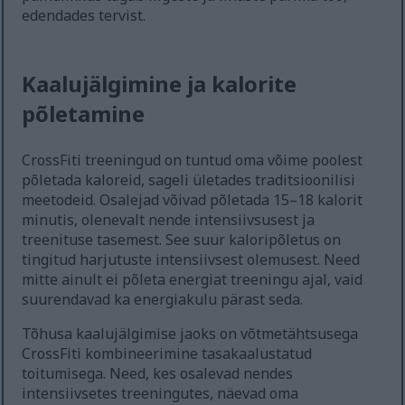
edendades tervist.
Kaalujälgimine ja kalorite
põletamine
CrossFiti treeningud on tuntud oma võime poolest
põletada kaloreid, sageli ületades traditsioonilisi
meetodeid. Osalejad võivad põletada 15–18 kalorit
minutis, olenevalt nende intensiivsusest ja
treenituse tasemest. See suur kaloripõletus on
tingitud harjutuste intensiivsest olemusest. Need
mitte ainult ei põleta energiat treeningu ajal, vaid
suurendavad ka energiakulu pärast seda.
Tõhusa kaalujälgimise jaoks on võtmetähtsusega
CrossFiti kombineerimine tasakaalustatud
toitumisega. Need, kes osalevad nendes
intensiivsetes treeningutes, näevad oma