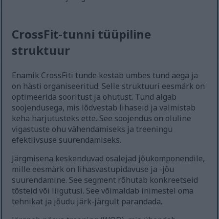
CrossFit-tunni tüüpiline
struktuur
Enamik CrossFiti tunde kestab umbes tund aega ja
on hästi organiseeritud. Selle struktuuri eesmärk on
optimeerida sooritust ja ohutust. Tund algab
soojendusega, mis lõdvestab lihaseid ja valmistab
keha harjutusteks ette. See soojendus on oluline
vigastuste ohu vähendamiseks ja treeningu
efektiivsuse suurendamiseks.
Järgmisena keskenduvad osalejad jõukomponendile,
mille eesmärk on lihasvastupidavuse ja -jõu
suurendamine. See segment rõhutab konkreetseid
tõsteid või liigutusi. See võimaldab inimestel oma
tehnikat ja jõudu järk-järgult parandada.