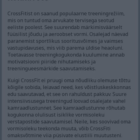
CrossFitist on saanud populaarne treeningrežiim,
mis on tuntud oma arvukate tervisega seotud
eeliste poolest. See suurendab märkimisväärselt
füüsilist jõudu ja aeroobset vormi. Osalejad näevad
paranemist sportlikus sooritusvõimes ja vaimses
vastupidavuses, mis viib parema üldise heaoluni.
Toetavasse treeningkogukonda kuulumine annab
motivatsiooni piiride nihutamiseks ja
treeningueesmärkide saavutamiseks.
Kuigi CrossFit ei pruugi oma nõudliku olemuse tõttu
kõigile sobida, leiavad need, kes võistluskeskkonnas
edu saavutavad, et see on rahuldust pakkuv. Suure
intensiivsusega treeningud loovad osalejate vahel
kamraadlustunnet. See kamraadlustunne rõhutab
kogukonna olulisust isiklike vormisoleku
verstapostide saavutamisel. Neile, kes soovivad oma
vormisoleku teekonda muuta, võib CrossFiti
omaksvõtmine viia püsivate elustiili muutusteni.