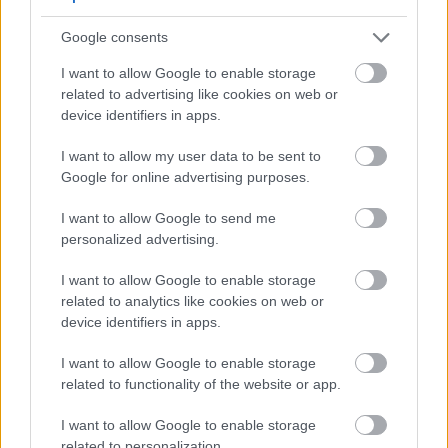
Hiljutised uuringud näitavad üldist vigastuste
määra 19,4 vigastust 1000 treeningtunni kohta.
Google consents
Levinud vigastuste hulka kuuluvad
I want to allow Google to enable storage
kõõlusepõletikud, mis mõjutavad õlga ja
related to advertising like cookies on web or
küünarnukki, samuti alaseljavalu ja
device identifiers in apps.
põlvevigastused.
I want to allow my user data to be sent to
Algajad puutuvad sageli kokku suurema vigastuste
Google for online advertising purposes.
riskiga, kusjuures kõige suuremas riskis on need,
kellel on vähem kui kuus kuud CrossFiti kogemust.
I want to allow Google to send me
See rõhutab vajadust tõhusate vigastuste
personalized advertising.
ennetamise strateegiate järele. Õige tehnika ja
järkjärguline treeningute arendamine on ohutuse
I want to allow Google to enable storage
suurendamise ja riskide vähendamise võtmeks.
related to analytics like cookies on web or
device identifiers in apps.
Kvalifitseeritud treenerite juhendamisel treenimine
võib oluliselt suurendada ohutust. Treenerid
I want to allow Google to enable storage
tagavad, et osalejad säilitavad õige vormi ja
related to functionality of the website or app.
harjutuste ulatuse, mis vastab individuaalsetele
vajadustele. See on kriitilise tähtsusega neile, kellel
I want to allow Google to enable storage
on eelnevad terviseprobleemid või kes on alles
related to personalization.