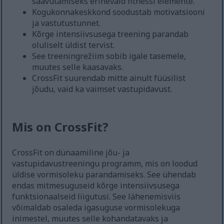
saavutamiseks erinevaid fitnessi elemente.
Kogukonnakeskkond soodustab motivatsiooni
ja vastutustunnet.
Kõrge intensiivsusega treening parandab
oluliselt üldist tervist.
See treeningrežiim sobib igale tasemele,
muutes selle kaasavaks.
CrossFit suurendab mitte ainult füüsilist
jõudu, vaid ka vaimset vastupidavust.
Mis on CrossFit?
CrossFit on dünaamiline jõu- ja
vastupidavustreeningu programm, mis on loodud
üldise vormisoleku parandamiseks. See ühendab
endas mitmesuguseid kõrge intensiivsusega
funktsionaalseid liigutusi. See lähenemisviis
võimaldab osaleda igasuguse vormisolekuga
inimestel, muutes selle kohandatavaks ja