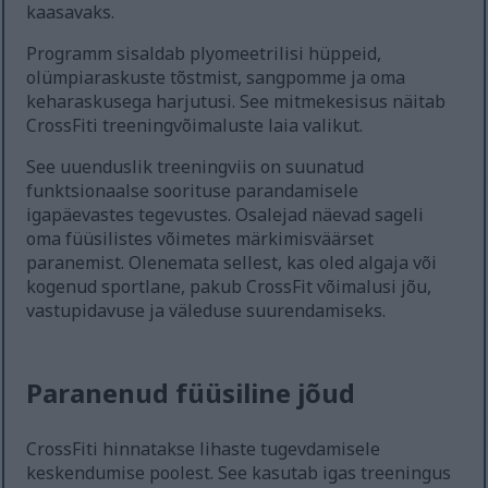
kaasavaks.
Programm sisaldab plyomeetrilisi hüppeid,
olümpiaraskuste tõstmist, sangpomme ja oma
keharaskusega harjutusi. See mitmekesisus näitab
CrossFiti treeningvõimaluste laia valikut.
See uuenduslik treeningviis on suunatud
funktsionaalse soorituse parandamisele
igapäevastes tegevustes. Osalejad näevad sageli
oma füüsilistes võimetes märkimisväärset
paranemist. Olenemata sellest, kas oled algaja või
kogenud sportlane, pakub CrossFit võimalusi jõu,
vastupidavuse ja väleduse suurendamiseks.
Paranenud füüsiline jõud
CrossFiti hinnatakse lihaste tugevdamisele
keskendumise poolest. See kasutab igas treeningus