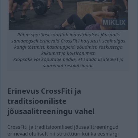
Rühm sportlasi sooritab industriaalses jõusaalis
samaaegselt erinevaid CrossFit'i harjutusi, sealhulgas
kangi tõstmist, kastihüppeid, sõudmist, raskustega
kiikumist ja köielronimist.
Klõpsake või koputage pildile, et saada lisateavet ja
suuremat resolutsiooni.
Erinevus CrossFiti ja
traditsiooniliste
jõusaalitreeningu vahel
CrossFiti ja traditsioonilised jõusaalitreeningud
erinevad oluliselt nii struktuuri kui ka eesmärgi