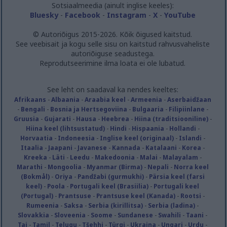
Sotsiaalmeedia (ainult inglise keeles):
Bluesky
-
Facebook
-
Instagram
-
X
-
YouTube
© Autoriõigus 2015-2026. Kõik õigused kaitstud.
See veebisait ja kogu selle sisu on kaitstud rahvusvaheliste
autoriõiguse seadustega.
Reprodutseerimine ilma loata ei ole lubatud.
See leht on saadaval ka nendes keeltes:
Afrikaans
-
Albaania
-
Araabia keel
-
Armeenia
-
Aserbaidžaan
-
Bengali
-
Bosnia ja Hertsegoviina
-
Bulgaaria
-
Filipiinlane
-
Gruusia
-
Gujarati
-
Hausa
-
Heebrea
-
Hiina (traditsiooniline)
-
Hiina keel (lihtsustatud)
-
Hindi
-
Hispaania
-
Hollandi
-
Horvaatia
-
Indoneesia
-
Inglise keel (originaal)
-
Islandi
-
Itaalia
-
Jaapani
-
Javanese
-
Kannada
-
Katalaani
-
Korea
-
Kreeka
-
Läti
-
Leedu
-
Makedoonia
-
Malai
-
Malayalam
-
Marathi
-
Mongoolia
-
Myanmar (Birma)
-
Nepali
-
Norra keel
(Bokmål)
-
Oriya
-
Pandžabi (gurmukhi)
-
Pärsia keel (farsi
keel)
-
Poola
-
Portugali keel (Brasiilia)
-
Portugali keel
(Portugal)
-
Prantsuse
-
Prantsuse keel (Kanada)
-
Rootsi
-
Rumeenia
-
Saksa
-
Serbia (kirillitsa)
-
Serbia (ladina)
-
Slovakkia
-
Sloveenia
-
Soome
-
Sundanese
-
Swahili
-
Taani
-
Tai
-
Tamil
-
Telugu
-
Tšehhi
-
Türgi
-
Ukraina
-
Ungari
-
Urdu
-