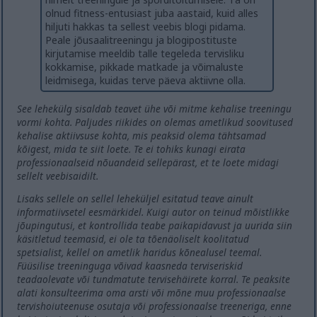
olnud fitness-entusiast juba aastaid, kuid alles
hiljuti hakkas ta sellest veebis blogi pidama.
Peale jõusaalitreeningu ja blogipostituste
kirjutamise meeldib talle tegeleda tervisliku
kokkamise, pikkade matkade ja võimaluste
leidmisega, kuidas terve päeva aktiivne olla.
See lehekülg sisaldab teavet ühe või mitme kehalise treeningu
vormi kohta. Paljudes riikides on olemas ametlikud soovitused
kehalise aktiivsuse kohta, mis peaksid olema tähtsamad
kõigest, mida te siit loete. Te ei tohiks kunagi eirata
professionaalseid nõuandeid sellepärast, et te loete midagi
sellelt veebisaidilt.
Lisaks sellele on sellel leheküljel esitatud teave ainult
informatiivsetel eesmärkidel. Kuigi autor on teinud mõistlikke
jõupingutusi, et kontrollida teabe paikapidavust ja uurida siin
käsitletud teemasid, ei ole ta tõenäoliselt koolitatud
spetsialist, kellel on ametlik haridus kõnealusel teemal.
Füüsilise treeninguga võivad kaasneda terviseriskid
teadaolevate või tundmatute tervisehäirete korral. Te peaksite
alati konsulteerima oma arsti või mõne muu professionaalse
tervishoiuteenuse osutaja või professionaalse treeneriga, enne