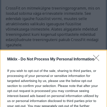
CrossFit on mitmekülgne treeningprogramm, mis on
loodud sobima väga erinevatele inimestele. See
edendab igaühe füüsilist vormi, muutes selle
atraktiivseks valikuks igasuguse füüsilise
võimekusega inimestele. Alates algajatele mõeldud
treeningutest kuni kogenud sportlastele mõeldud
edasijõudnute treeninguteni pakub CrossFit midagi
igaühele.
Selle dünaamilise treeningvormiga saavad tegeleda
igas vanuses ja igasuguse treenitustasuga
Miklix -
Do Not Process My Personal Information
inimesed. Kuna treenituse taset hindavad koolitatud
spetsialistid, saab treeningu intensiivsust
If you wish to opt-out of the sale, sharing to third parties, or
kohandada. See tagab ohutu ja tõhusa kogemuse,
processing of your personal or sensitive information for
mis sobib kõigile, kes soovivad oma füüsilist tervist
targeted advertising by us, please use the below opt-out
parandada.
section to confirm your selection. Please note that after your
opt-out request is processed you may continue seeing
Kaalu CrossFiti uurimist, kui otsid:
interest-based ads based on personal information utilized by
us or personal information disclosed to third parties prior to
Elav kogukond, mis toetab teie vormisoleku
your opt-out. You may separately opt-out of the further