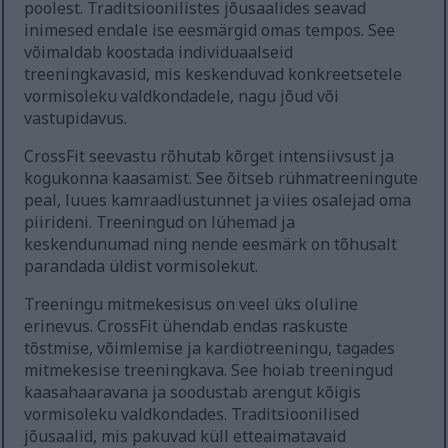
poolest. Traditsioonilistes jõusaalides seavad
inimesed endale ise eesmärgid omas tempos. See
võimaldab koostada individuaalseid
treeningkavasid, mis keskenduvad konkreetsetele
vormisoleku valdkondadele, nagu jõud või
vastupidavus.
CrossFit seevastu rõhutab kõrget intensiivsust ja
kogukonna kaasamist. See õitseb rühmatreeningute
peal, luues kamraadlustunnet ja viies osalejad oma
piirideni. Treeningud on lühemad ja
keskendunumad ning nende eesmärk on tõhusalt
parandada üldist vormisolekut.
Treeningu mitmekesisus on veel üks oluline
erinevus. CrossFit ühendab endas raskuste
tõstmise, võimlemise ja kardiotreeningu, tagades
mitmekesise treeningkava. See hoiab treeningud
kaasahaaravana ja soodustab arengut kõigis
vormisoleku valdkondades. Traditsioonilised
jõusaalid, mis pakuvad küll etteaimatavaid