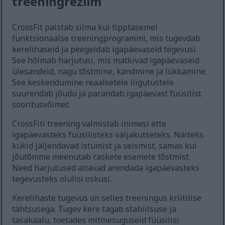
treeningrežiim
CrossFit paistab silma kui tipptasemel
funktsionaalse treeningprogrammi, mis tugevdab
kerelihaseid ja peegeldab igapäevaseid tegevusi.
See hõlmab harjutusi, mis matkivad igapäevaseid
ülesandeid, nagu tõstmine, kandmine ja lükkamine.
See keskendumine reaalsetele liigutustele
suurendab jõudu ja parandab igapäevast füüsilist
sooritusvõimet.
CrossFiti treening valmistab inimesi ette
igapäevasteks füüsilisteks väljakutseteks. Näiteks
kükid jäljendavad istumist ja seismist, samas kui
jõutõmme meenutab raskete esemete tõstmist.
Need harjutused aitavad arendada igapäevasteks
tegevusteks olulisi oskusi.
Kerelihaste tugevus on selles treeningus kriitilise
tähtsusega. Tugev kere tagab stabiilsuse ja
tasakaalu, toetades mitmesuguseid füüsilisi