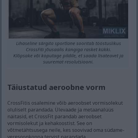
Lihaseline särgita sportlane sooritab tööstuslikus
CrossFiti jõusaalis kangiga rasket kükki.
Klõpsake või koputage pildile, et saada lisateavet ja
suuremat resolutsiooni.
Täiustatud aeroobne vorm
CrossFitis osalemine võib aeroobset vormisolekut
oluliselt parandada. Ülevaade ja metaanalüüs
näitasid, et CrossFit parandab aeroobset
vormisolekut ja kehakoostist. See on
võtmetähtsusega neile, kes soovivad oma südame-
veresoonkonna tervist parandada.