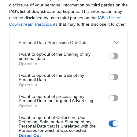
teekonda
disclosure of your personal information by third parties on the
Mitmekesised treeningud, mis hoiavad
IAB’s list of downstream participants. This information may
treeningu värske ja kaasahaaravana
also be disclosed by us to third parties on the
IAB’s List of
Kohandatud treening vastavalt isiklikule
Downstream Participants
that may further disclose it to other
vormisolekule
third parties.
Programm, mis soodustab jõu, vastupidavuse
Please note that this website/app uses one or more Google
ja paindlikkuse arengut
Personal Data Processing Opt Outs
services and may gather and store information including but
Lõppkokkuvõttes on CrossFit treeningu eeskujuks
not limited to your visit or usage behaviour. You may click to
I want to opt-out of the Sharing of my
personal data.
igas vanuses inimestele. See pakub innustavat
grant or deny consent to Google and its third-party tags to
Opted In
use your data for below specified purposes in below Google
keskkonda, kus igaüks saab areneda, olenemata
consent section.
oma alguspunktist.
I want to opt-out of the Sale of my
Personal Data.
Opted In
Ohutus- ja vigastusriskid
I want to opt-out of processing my
Personal Data for Targeted Advertising.
Opted In
CrossFit, mis on tuntud oma intensiivse
I want to opt-out of Collection, Use,
funktsionaalse treeningu poolest, pakub arvukalt
Retention, Sale, and/or Sharing of my
Personal Data that Is Unrelated with the
tervisega seotud eeliseid. Samas võib see nõudlik
Purposes for which it was collected.
olemus kaasa tuua teatud vigastuste riski.
Opted Out