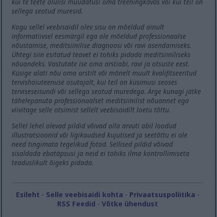
kui te teete olulisi muudatusi oma treeningkavas või kui teil on
sellega seotud muresid.
Kogu sellel veebisaidil olev sisu on mõeldud ainult
informatiivsel eesmärgil ega ole mõeldud professionaalse
nõustamise, meditsiinilise diagnoosi või ravi asendamiseks.
Ühtegi siin esitatud teavet ei tohiks pidada meditsiiniliseks
nõuandeks. Vastutate ise oma arstiabi, ravi ja otsuste eest.
Küsige alati nõu oma arstilt või mõnelt muult kvalifitseeritud
tervishoiuteenuse osutajalt, kui teil on küsimusi seoses
terviseseisundi või sellega seotud muredega. Ärge kunagi jätke
tähelepanuta professionaalset meditsiinilist nõuannet ega
viivitage selle otsimist sellelt veebisaidilt loetu tõttu.
Sellel lehel olevad pildid võivad olla arvuti abil loodud
illustratsioonid või ligikaudsed kujutised ja seetõttu ei ole
need tingimata tegelikud fotod. Sellised pildid võivad
sisaldada ebatäpsusi ja neid ei tohiks ilma kontrollimiseta
teaduslikult õigeks pidada.
Esileht
-
Selle veebisaidi kohta
-
Privaatsuspoliitika
-
RSS Feedid
-
Võtke ühendust