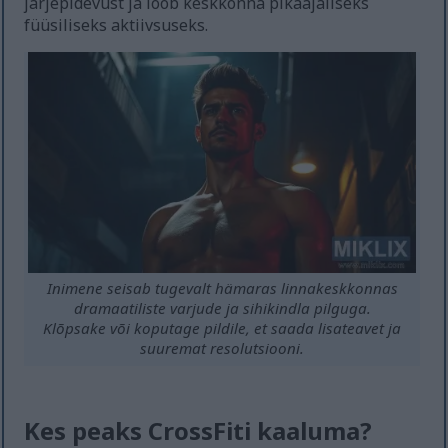
järjepidevust ja loob keskkonna pikaajaliseks
füüsiliseks aktiivsuseks.
Inimene seisab tugevalt hämaras linnakeskkonnas
dramaatiliste varjude ja sihikindla pilguga.
Klõpsake või koputage pildile, et saada lisateavet ja
suuremat resolutsiooni.
Kes peaks CrossFiti kaaluma?