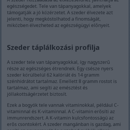
egészségedet. Tele van tápanyagokkal, amelyek
támogatják a jó közérzetet. A szeder élvezete azt
jelenti, hogy megkóstolhatod a finomságát,
miközben élvezheted az egészségügyi előnyeit.
Szeder táplálkozási profilja
A szeder tele van tápanyagokkal, így nagyszerű
része az egészséges étrendnek. Egy csésze nyers
szeder körülbelül 62 kalóriát és 14 gramm
szénhidrátot tartalmaz. Emellett 8 gramm rostot is
tartalmaz, ami segíti az emésztést és
jóllakottságérzetet biztosít.
Ezek a bogyók tele vannak vitaminokkal, például C-
vitaminnal és K-vitaminnal. A C-vitamin erősíti az
immunrendszert. A K-vitamin kulcsfontosságú az
erős csontokért. A szeder mangánban is gazdag, ami