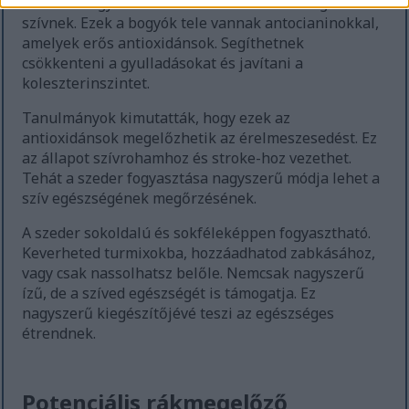
A szeder fogyasztása az étkezések során segíthet a
szívnek. Ezek a bogyók tele vannak antocianinokkal,
amelyek erős antioxidánsok. Segíthetnek
csökkenteni a gyulladásokat és javítani a
koleszterinszintet.
Tanulmányok kimutatták, hogy ezek az
antioxidánsok megelőzhetik az érelmeszesedést. Ez
az állapot szívrohamhoz és stroke-hoz vezethet.
Tehát a szeder fogyasztása nagyszerű módja lehet a
szív egészségének megőrzésének.
A szeder sokoldalú és sokféleképpen fogyasztható.
Keverheted turmixokba, hozzáadhatod zabkásához,
vagy csak nassolhatsz belőle. Nemcsak nagyszerű
ízű, de a szíved egészségét is támogatja. Ez
nagyszerű kiegészítőjévé teszi az egészséges
étrendnek.
Potenciális rákmegelőző