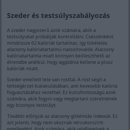
Szeder és testsúlyszabályozás
A szeder nagyszerű azok számára, akik a
testsúlyukat próbálják kontrollálni. Csészénként
mindössze 62 kalóriát tartalmaz, így tökéletes
alacsony kalóriatartalmú nassolnivalók. Alacsony
kalóriatartalma miatt könnyen beilleszthető az
étrendbe anélkül, hogy aggódnia kellene a plusz
kalóriák miatt.
Szeder emellett tele van rosttal. A rost segít a
teltségérzet kialakulásában, ami kevesebb kalória
fogyasztásához vezethet. Ez kulcsfontosságú azok
számára, akik fogyni vagy megtartani szeretnének
egy bizonyos testsúlyt.
További előnyük az alacsony glikémiás indexük. Ez
azt jelenti, hogy nem okoznak vércukorszint-
emelkedést. Azok számára, akik odafigyelnek a