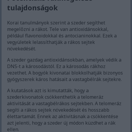
tulajdonságok
Korai tanulmányok szerint a szeder segíthet
megelőzni a rákot. Tele van antioxidánsokkal,
például flavonoidokkal és antocianinokkal. Ezek a
vegyületek lelassíthatják a rákos sejtek
növekedését.
A szeder gazdag antioxidánsokban, amelyek védik a
DNS-t a károsodástól. Ez a károsodás rákhoz
vezethet. A bogyók kivonatai blokkolhatják bizonyos
gyógyszerek káros hatásait a vastagbélrák sejtekre.
A kutatások azt is kimutatták, hogy a
szederkivonatok csökkenthetik a telomeráz
aktivitását a vastagbélrákos sejtekben. A telomeráz
segíti a rákos sejtek növekedését és hosszabb
élettartamát. Ennek az aktivitásnak a csökkentése
azt jelenti, hogy a szeder új módon küzdhet a rák
ellen.