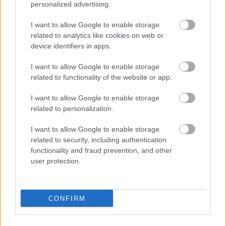
personalized advertising.
A gyulladás súlyos egészségügyi problémákkal,
I want to allow Google to enable storage
például szívbetegséggel és cukorbetegséggel
related to analytics like cookies on web or
hozható összefüggésbe. A szeder hozzáadása az
device identifiers in apps.
étkezéshez segíthet csökkenteni ezeket a
kockázatokat. Ez nagyszerű választássá teszi
I want to allow Google to enable storage
mindazok számára, akik egészségesek szeretnének
related to functionality of the website or app.
maradni.
I want to allow Google to enable storage
Szeder finom módja a test gyulladásainak
related to personalization.
csökkentésére. Ez nagy előnyt jelenthet az
egészségednek. Fogyasztása segíthet kordában
I want to allow Google to enable storage
tartani a szervezeted gyulladásszintjét, ami idővel
related to security, including authentication
jobb egészséghez vezet.
functionality and fraud prevention, and other
user protection.
Segíthet a szív- és érrendszeri
egészségben
CONFIRM