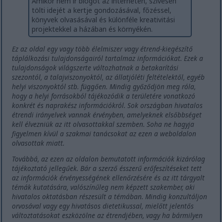
Amikor nem ír blogot az interneten, szívesen
tölti idejét a kertje gondozásával, főzéssel,
könyvek olvasásával és különféle kreativitási
projektekkel a házában és környékén.
Ez az oldal egy vagy több élelmiszer vagy étrend-kiegészítő
táplálkozási tulajdonságairól tartalmaz információkat. Ezek a
tulajdonságok világszerte változhatnak a betakarítási
szezontól, a talajviszonyoktól, az állatjóléti feltételektől, egyéb
helyi viszonyoktól stb. függően. Mindig győződjön meg róla,
hogy a helyi forrásokból tájékozódik a területére vonatkozó
konkrét és naprakész információkról. Sok országban hivatalos
étrendi irányelvek vannak érvényben, amelyeknek elsőbbséget
kell élvezniük az itt olvasottakkal szemben. Soha ne hagyja
figyelmen kívül a szakmai tanácsokat az ezen a weboldalon
olvasottak miatt.
Továbbá, az ezen az oldalon bemutatott információk kizárólag
tájékoztató jellegűek. Bár a szerző ésszerű erőfeszítéseket tett
az információk érvényességének ellenőrzésére és az itt tárgyalt
témák kutatására, valószínűleg nem képzett szakember, aki
hivatalos oktatásban részesült a témában. Mindig konzultáljon
orvosával vagy egy hivatásos dietetikussal, mielőtt jelentős
változtatásokat eszközölne az étrendjében, vagy ha bármilyen