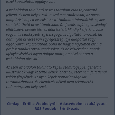
ezzel kapcsolatos aggálya van.
A weboldalon található összes tartalom csak tájékoztató
jellegű, és nem helyettesíti a szakmai tanácsokat, az orvosi
diagnózist vagy a kezelést. Az itt található információk egyike
sem tekinthető orvosi tanácsnak. Ön felelős saját egészségügyi
ellátásáért, kezeléséért és döntéseiért. Mindig kérje ki orvosa
vagy más szakképzett egészségügyi szolgáltató tanácsát, ha
bármilyen kérdése van egy egészségügyi állapottal vagy
aggályaival kapcsolatban. Soha ne hagyja figyelmen kívül a
professzionális orvosi tanácsokat, és ne késlekedjen annak
igénybevételével olyan dolgok miatt, amelyeket ezen a
weboldalon olvasott.
Az ezen az oldalon található képek számítógéppel generált
illusztrációk vagy közelítő képek lehetnek, ezért nem feltétlenül
valódi fényképek. Az ilyen képek pontatlanságokat
tartalmazhatnak, és ellenőrzés nélkül nem tekinthetők
tudományosan helyesnek.
Címlap
-
Erről a Webhelyről
-
Adatvédelmi szabályzat
-
RSS Feedek
-
Érintkezés