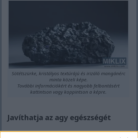
Sötétszürke, kristályos textúrájú és irizáló mangánérc
minta közeli képe.
További információkért és nagyobb felbontásért
kattintson vagy koppintson a képre.
Javíthatja az agy egészségét
Kutatások kimutatták, hogy a szeder nagyszerű az