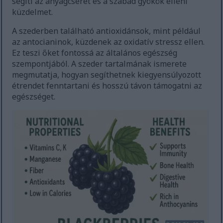
segíti az anyagcserét és a szabad gyökök elleni
küzdelmet.
A szederben található antioxidánsok, mint például
az antocianinok, küzdenek az oxidatív stressz ellen.
Ez teszi őket fontossá az általános egészség
szempontjából. A szeder tartalmának ismerete
megmutatja, hogyan segíthetnek kiegyensúlyozott
étrendet fenntartani és hosszú távon támogatni az
egészséget.