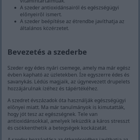
vitamintartalmúak.
A szeder antioxidánsairól és egészségügyi
előnyeiről ismert.
A szeder beépítése az étrendbe javíthatja az
általános közérzetet.
Bevezetés a szederbe
Szeder egy édes nyári csemege, amely ma már egész
évben kapható az üzletekben. Íze egyszerre édes és
savanykás. Lédús magjaik, az úgynevezett drupelets
hozzájárulnak ízéhez és tápértékéhez.
A szedret évszázadok óta használják egészségügyi
előnyei miatt. Ma már tanulmányok is kimutatták,
hogy jót tesz az egészségnek. Tele van
antioxidánsokkal, amelyek leküzdik a káros stresszt
és csökkenthetik a betegségek kockázatát.
A szeder hozzáadása az étkezéseidhez javíthatja az