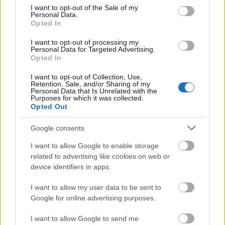
segíthet megelőzni az ínybetegségeket és a
consent section.
I want to opt-out of the Sale of my
fogszuvasodást. A szeder különleges vegyületeket
Personal Data.
tartalmaz, amelyek jót tesznek a fogaknak. Ízletes
Opted In
módja annak, hogy a fogak egészségesek
I want to opt-out of processing my
maradjanak.
Personal Data for Targeted Advertising.
Opted In
A szeder hozzáadása a nassolnivalókhoz vagy
étkezésekhez jót tesz a fogaknak. Csökkenti a
I want to opt-out of Collection, Use,
Retention, Sale, and/or Sharing of my
szájüregi gyulladást is. Ez segíthet az
Personal Data that Is Unrelated with the
ínyproblémákon és jobb közérzetet biztosít a
Purposes for which it was collected.
Opted Out
szájban.
Google consents
A szeder lehetséges
I want to allow Google to enable storage
related to advertising like cookies on web or
gyulladáscsökkentő hatásai
device identifiers in apps.
I want to allow my user data to be sent to
A szeder nemcsak finom, hanem egészséges is. Tele
Google for online advertising purposes.
van polifenolokkal, például antocianinokkal. Ezek a
vegyületek segíthetnek leküzdeni a szervezetben a
I want to allow Google to send me
gyulladásokat.