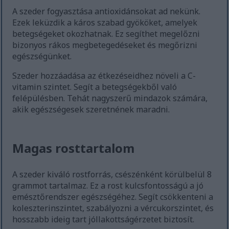
A szeder fogyasztása antioxidánsokat ad nekünk.
Ezek leküzdik a káros szabad gyököket, amelyek
betegségeket okozhatnak. Ez segíthet megelőzni
bizonyos rákos megbetegedéseket és megőrizni
egészségünket.
Szeder hozzáadása az étkezéseidhez növeli a C-
vitamin szintet. Segít a betegségekből való
felépülésben. Tehát nagyszerű mindazok számára,
akik egészségesek szeretnének maradni.
Magas rosttartalom
A szeder kiváló rostforrás, csészénként körülbelül 8
grammot tartalmaz. Ez a rost kulcsfontosságú a jó
emésztőrendszer egészségéhez. Segít csökkenteni a
koleszterinszintet, szabályozni a vércukorszintet, és
hosszabb ideig tart jóllakottságérzetet biztosít.