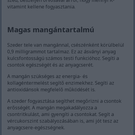
szed, beszéljen orvosával arról, hogy mennyi K-
vitamint kellene fogyasztania.
Magas mangántartalmú
Szeder tele van mangánnal, csészénként körülbelül
0,9 milligrammot tartalmaz. Ez az ásványi anyag
kulcsfontosságú számos testi funkcióhoz. Segíti a
csontok egészségét és az anyagcserét.
A mangán szükséges az energia- és
kollagéntermelést segítő enzimekhez. Segíti az
antioxidánsok megfelelő működését is.
A szeder fogyasztása segíthet megőrizni a csontok
erősségét. A mangán megakadályozza a
csontritkulást, ami gyengíti a csontokat. Segít a
vércukorszint szabályozásában is, ami jót tesz az
anyagcsere-egészségnek.