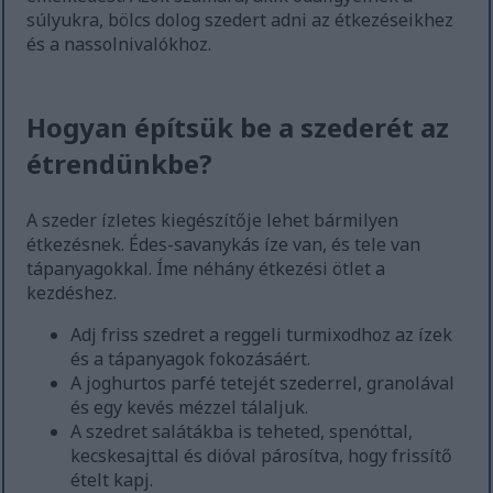
súlyukra, bölcs dolog szedert adni az étkezéseikhez
és a nassolnivalókhoz.
Hogyan építsük be a szederét az
étrendünkbe?
A szeder ízletes kiegészítője lehet bármilyen
étkezésnek. Édes-savanykás íze van, és tele van
tápanyagokkal. Íme néhány étkezési ötlet a
kezdéshez.
Adj friss szedret a reggeli turmixodhoz az ízek
és a tápanyagok fokozásáért.
A joghurtos parfé tetejét szederrel, granolával
és egy kevés mézzel tálaljuk.
A szedret salátákba is teheted, spenóttal,
kecskesajttal és dióval párosítva, hogy frissítő
ételt kapj.