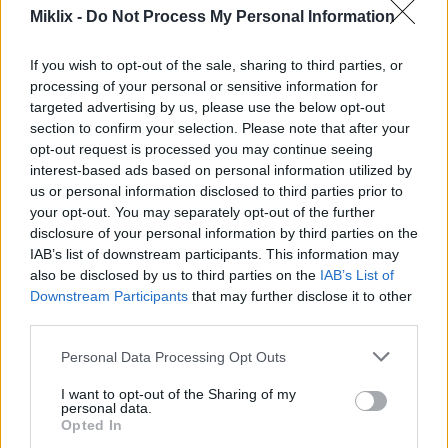
agy egészségére. Tele van antioxidánsokkal, például
Miklix -
Do Not Process My Personal Information
antocianinokkal, amelyek fokozzák az agyműködést.
A szeder gyakori fogyasztása segíthet az idegsejtek
If you wish to opt-out of the sale, sharing to third parties, or
jobb beszédében, ami jót tesz az elmének.
processing of your personal or sensitive information for
targeted advertising by us, please use the below opt-out
A szeder az agyban fellépő gyulladások ellen is
section to confirm your selection. Please note that after your
küzd. Ez segíthet megelőzni a memóriavesztést az
opt-out request is processed you may continue seeing
öregedéssel. Az idősek számára a szeder
interest-based ads based on personal information utilized by
fogyasztása az étkezésekhez segíthet megelőzni a
us or personal information disclosed to third parties prior to
demenciát.
your opt-out. You may separately opt-out of the further
disclosure of your personal information by third parties on the
IAB’s list of downstream participants. This information may
Támogatja a száj- és foghigiéniát
also be disclosed by us to third parties on the
IAB’s List of
Downstream Participants
that may further disclose it to other
third parties.
Szeder jót tesz a szájnak, mert leküzdi a rossz
baktériumokat. Ez segíthet megelőzni az
Please note that this website/app uses one or more Google
Personal Data Processing Opt Outs
ínybetegségeket. A szeder fogyasztása tisztábbá
services and may gather and store information including but
teheti a szájat.
not limited to your visit or usage behaviour. You may click to
I want to opt-out of the Sharing of my
personal data.
grant or deny consent to Google and its third-party tags to
Opted In
Tanulmányok kimutatták, hogy a szederkivonat
use your data for below specified purposes in below Google