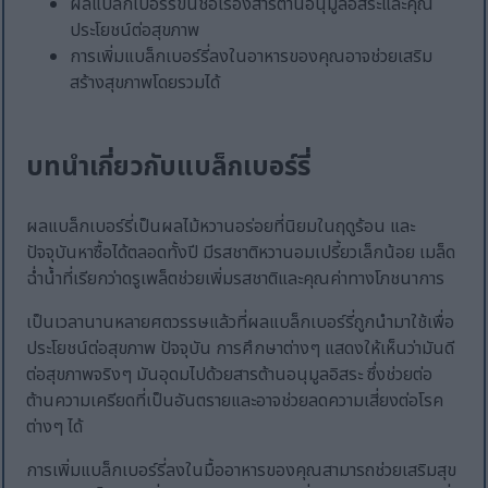
ผลแบล็กเบอร์รี่ขึ้นชื่อเรื่องสารต้านอนุมูลอิสระและคุณ
ประโยชน์ต่อสุขภาพ
การเพิ่มแบล็กเบอร์รี่ลงในอาหารของคุณอาจช่วยเสริม
สร้างสุขภาพโดยรวมได้
บทนำเกี่ยวกับแบล็กเบอร์รี่
ผลแบล็กเบอร์รี่เป็นผลไม้หวานอร่อยที่นิยมในฤดูร้อน และ
ปัจจุบันหาซื้อได้ตลอดทั้งปี มีรสชาติหวานอมเปรี้ยวเล็กน้อย เมล็ด
ฉ่ำน้ำที่เรียกว่าดรูเพล็ตช่วยเพิ่มรสชาติและคุณค่าทางโภชนาการ
เป็นเวลานานหลายศตวรรษแล้วที่ผลแบล็กเบอร์รี่ถูกนำมาใช้เพื่อ
ประโยชน์ต่อสุขภาพ ปัจจุบัน การศึกษาต่างๆ แสดงให้เห็นว่ามันดี
ต่อสุขภาพจริงๆ มันอุดมไปด้วยสารต้านอนุมูลอิสระ ซึ่งช่วยต่อ
ต้านความเครียดที่เป็นอันตรายและอาจช่วยลดความเสี่ยงต่อโรค
ต่างๆ ได้
การเพิ่มแบล็กเบอร์รี่ลงในมื้ออาหารของคุณสามารถช่วยเสริมสุข