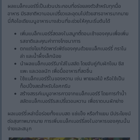
ผลแบล็กเบอร์รี่เป็นส่วนประกอบที่อร่อยลงตัวสำหรับทุกมื้อ
อาหาร มีรสชาติหวานอมเปรี้ยวและอุดมไปด้วยสารอาหารมากมาย
นี่คือไอเดียเมนูอาหารบางส่วนที่จะช่วยให้คุณเริ่มต้นได้
เพิ่มแบล็กเบอร์รี่สดลงในสมูทตี้ตอนเช้าของคุณเพื่อเพิ่ม
รสชาติและคุณค่าทางโภชนาการ
ตกแต่งโยเกิร์ตพาร์เฟ่ต์ของคุณด้วยแบล็กเบอร์รี่ กราโน
ล่า และน้ำผึ้งเล็กน้อย
นำผลแบล็กเบอร์รีมาใส่ในสลัด โดยจับคู่กับผักโขม ชีส
แพะ และวอลนัท เพื่อมื้ออาหารที่สดชื่น
ใช้แบล็กเบอร์รี่ในของหวาน เช่น พายผลไม้ หรือใช้เป็น
ท็อปปิ้งสดสำหรับไอศกรีม
สร้างสรรค์เมนูอาหารคาวจากแบล็กเบอร์รี โดยการทำน้ำ
สลัดแบล็กเบอร์รีรสเปรี้ยวอมหวาน เพื่อราดบนผักย่าง
ผลเบอร์รี่เหล่านี้อร่อยทั้งแบบสด แช่แข็ง หรือทำแยม มีประโยชน์
ต่อสุขภาพมากมาย การเพิ่มแบล็กเบอร์รี่ลงในอาหารของคุณนั้น
ง่ายและสนุก