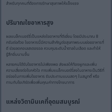
สำหรับทุกคนที่ต้องการรักษาสุขภาพให้แข็งแรง
ปริมาณใยอาหารสูง
ผลแบล็กเบอร์รี่เป็นแหล่งใยอาหารที่ดีเยี่ยม โดยมีประมาณ 8
กรัมต่อถ้วย ใยอาหารนี้มีความสำคัญต่อสุขภาพระบบย่อยอาหารที่
ดี ช่วยลดคอเลสเตอรอล ควบคุมระดับน้ำตาลในเลือด และทำให้
รู้สึกอิ่มนานขึ้น
หลายคนได้รับใยอาหารไม่เพียงพอ ส่งผลให้ท้องผูกและเพิ่ม
ความเสี่ยงต่อโรคหัวใจ การเพิ่มแบล็กเบอร์รี่ลงในอาหารเป็นวิธีที่
อร่อยในการเพิ่มใยอาหาร รับประทานแบบสดๆ ในสมูทตี้ หรือ
ทานกับโยเกิร์ตเพื่อเพิ่มคุณค่าทางโภชนาการ
แหล่งวิตามินเคที่อุดมสมบูรณ์