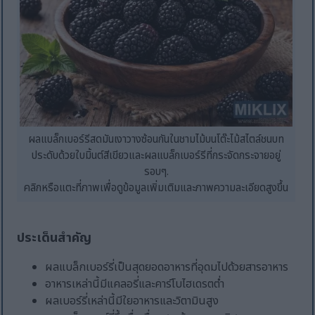
ผลแบล็กเบอร์รีสดมันเงาวางซ้อนกันในชามไม้บนโต๊ะไม้สไตล์ชนบท
ประดับด้วยใบมิ้นต์สีเขียวและผลแบล็กเบอร์รีที่กระจัดกระจายอยู่
รอบๆ.
คลิกหรือแตะที่ภาพเพื่อดูข้อมูลเพิ่มเติมและภาพความละเอียดสูงขึ้น
ประเด็นสำคัญ
ผลแบล็กเบอร์รี่เป็นสุดยอดอาหารที่อุดมไปด้วยสารอาหาร
อาหารเหล่านี้มีแคลอรี่และคาร์โบไฮเดรตต่ำ
ผลเบอร์รี่เหล่านี้มีใยอาหารและวิตามินสูง