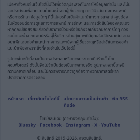
เนื้อหาทั้งหมดในเว็บไซต์นี้มีไว้เพื่อวัตถุประสงค์ในการให้ข้อมูลเท่านั้น และไม่มี
จุดประสงค์เพื่อทดแทนคำแนะนำจากผู้เชี่ยวชาญ การวินิจฉัยทางการแพทย์
หรือการรักษา ข้อมูลใดๆ ที่นี่ไม่ควรถือเป็นคำแนะนำทางการแพทย์ คุณต้อง
รับผิดชอบต่อการดูแลทางการแพทย์ การรักษา และการตัดสินใจของคุณเอง
หากคุณมีข้อสงสัยเกี่ยวกับอาการป่วยหรือข้อกังวลเกี่ยวกับอาการใดๆ ควร
ขอคำแนะนำจากแพทย์หรือผู้ให้บริการด้านสุขภาพที่มีคุณสมบัติเหมาะสมเสมอ
อย่าเพิกเฉยต่อคำแนะนำทางการแพทย์จากผู้เชี่ยวชาญหรือล่าช้าในการขอคำ
แนะนำเพียงเพราะสิ่งที่คุณอ่านในเว็บไซต์นี้
รูปภาพในหน้านี้อาจเป็นภาพประกอบหรือภาพประมาณที่สร้างขึ้นโดย
คอมพิวเตอร์ ดังนั้นจึงไม่จำเป็นต้องเป็นภาพถ่ายจริง รูปภาพเหล่านี้อาจมี
ความคลาดเคลื่อน และไม่ควรพิจารณาว่าถูกต้องทางวิทยาศาสตร์หาก
ปราศจากการตรวจสอบ
หน้าแรก
-
เกี่ยวกับเว็บไซต์นี้
-
นโยบายความเป็นส่วนตัว
-
ฟีด RSS
-
ติดต่อ
โซเชียลมีเดีย (ภาษาอังกฤษเท่านั้น):
Bluesky
-
Facebook
-
Instagram
-
X
-
YouTube
© ลิขสิทธิ์ 2015-2026. สงวนลิขสิทธิ์.