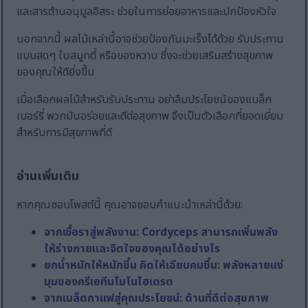
และสารต้านอนุมูลอิสระ ช่วยในการย่อยอาหารและปกป้องหัวใจ
นอกจากนี้ ผลไม้เหล่านี้อาจช่วยป้องกันมะเร็งได้ด้วย รับประทาน
แบบสดๆ ในสมูทตี้ หรือของหวาน ซึ่งจะช่วยเสริมสร้างสุขภาพ
ของคุณให้ดียิ่งขึ้น
เมื่อเลือกผลไม้สำหรับรับประทาน อย่าลืมประโยชน์ของแบล็ก
เบอร์รี่ พวกมันอร่อยและดีต่อสุขภาพ จึงเป็นตัวเลือกที่ยอดเยี่ยม
สำหรับการมีสุขภาพที่ดี
อ่านเพิ่มเติม
หากคุณชอบโพสต์นี้ คุณอาจชอบคำแนะนำเหล่านี้ด้วย:
จากเชื้อราสู่พลังงาน: Cordyceps สามารถเพิ่มพลัง
ให้ร่างกายและจิตใจของคุณได้อย่างไร
ยกน้ำหนักให้หนักขึ้น คิดให้เฉียบคมขึ้น: พลังหลายแง่
มุมของครีเอทีนโมโนไฮเดรต
จากเมล็ดกาแฟสู่คุณประโยชน์: ด้านที่ดีต่อสุขภาพ