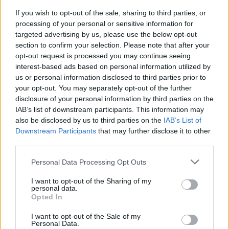
คลิกหรือแตะที่ภาพเพื่อดูข้อมูลเพิ่มเติมและภาพความละเอียดสูงขึ้น
If you wish to opt-out of the sale, sharing to third parties, or
processing of your personal or sensitive information for
targeted advertising by us, please use the below opt-out
section to confirm your selection. Please note that after your
อาจช่วยเสริมสร้างสุขภาพสมอง
opt-out request is processed you may continue seeing
interest-based ads based on personal information utilized by
us or personal information disclosed to third parties prior to
ผลการวิจัยแสดงให้เห็นว่าผลแบล็กเบอร์รี่มีประโยชน์ต่อสุขภาพ
your opt-out. You may separately opt-out of the further
สมองอย่างมาก แบล็กเบอร์รี่อุดมไปด้วยสารต้านอนุมูลอิสระ เช่น
disclosure of your personal information by third parties on the
แอนโทไซยานิน ซึ่งช่วยกระตุ้นการทำงานของสมอง การรับประ
IAB’s list of downstream participants. This information may
ทานแบล็กเบอร์รี่เป็นประจำจะช่วยให้เซลล์ประสาทสื่อสารกันได้ดี
also be disclosed by us to third parties on the
IAB’s List of
ขึ้น จึงเป็นประโยชน์ต่อสมองของคุณ
Downstream Participants
that may further disclose it to other
third parties.
นอกจากนี้ ผลแบล็กเบอร์รี่ยังช่วยลดการอักเสบในสมอง ซึ่งอาจ
Please note that this website/app uses one or more Google
ช่วยป้องกันการสูญเสียความทรงจำเมื่ออายุมากขึ้น สำหรับผู้สูง
Personal Data Processing Opt Outs
services and may gather and store information including but
อายุ การเพิ่มแบล็กเบอร์รี่ลงในอาหารอาจช่วยป้องกันภาวะสมอง
not limited to your visit or usage behaviour. You may click to
I want to opt-out of the Sharing of my
เสื่อมได้
personal data.
grant or deny consent to Google and its third-party tags to
Opted In
use your data for below specified purposes in below Google
consent section.
I want to opt-out of the Sale of my
สนับสนุนสุขภาพช่องปากและฟัน
Personal Data.