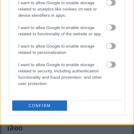
I want to allow Google to enable storage
ผลแบล็กเบอร์รี่ไม่เพียงแต่มีรสชาติอร่อยเท่านั้น แต่ยังมี
related to analytics like cookies on web or
ประโยชน์ต่อสุขภาพอีกด้วย เพราะอุดมไปด้วยสารโพลีฟีนอล เช่น
device identifiers in apps.
แอนโทไซยานิน ซึ่งสารประกอบเหล่านี้อาจช่วยต่อต้านการอักเสบ
ในร่างกายได้
I want to allow Google to enable storage
related to functionality of the website or app.
การอักเสบมีความเชื่อมโยงกับปัญหาสุขภาพร้ายแรง เช่น โรค
หัวใจและโรคเบาหวาน การเพิ่มแบล็กเบอร์รี่ลงในอาหารของคุณ
I want to allow Google to enable storage
related to personalization.
อาจช่วยลดความเสี่ยงเหล่านี้ได้ ทำให้แบล็กเบอร์รี่เป็นตัวเลือกที่ดี
สำหรับทุกคนที่ต้องการรักษาสุขภาพให้แข็งแรง
I want to allow Google to enable storage
related to security, including authentication
ผลไม้ตระกูลเบอร์รี่อย่างแบล็กเบอร์รี่เป็นวิธีที่อร่อยในการลด
functionality and fraud prevention, and other
การอักเสบในร่างกาย ซึ่งเป็นประโยชน์อย่างมากต่อสุขภาพของ
user protection.
คุณ การรับประทานแบล็กเบอร์รี่อาจช่วยควบคุมระดับการอักเสบ
ในร่างกาย ส่งผลให้สุขภาพดีขึ้นในระยะยาว
CONFIRM
อาจช่วยส่งเสริมสุขภาพหัวใจและหลอด
เลือด