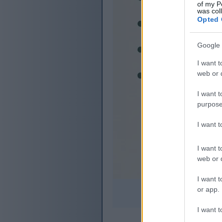
of my P
was col
Opted 
Google 
I want t
web or d
I want t
purpose
I want 
I want t
web or d
I want t
or app.
I want t