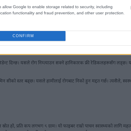
o allow Google to enable storage related to security, including
cation functionality and fraud prevention, and other user protection.
र्ने स्वादिष्ट तरिका हो। यसमा प्रति कप लगभग ३०.२ मिलिग्राम हुन्छ। यो वयस्कह
CONFIRM
पूर्ण छ। कोलाजेनले हाम्रो छालालाई स्वस्थ राख्छ र तन्तुहरूलाई मर्मत गर्न मद्दत
 रोगहरूसँग लड्न मद्दत गर्छ।
िडेन्ट दिन्छ। यसले रोग निम्त्याउन सक्ने हानिकारक फ्री रेडिकलहरूसँग लड्छ। 
मिन सीको स्तर बढ्छ। यसले हामीलाई रोगबाट निको हुन मद्दत गर्छ। त्यसैले, स्व
ोत हो, प्रति कप लगभग ८ ग्राम। यो फाइबर राम्रो पाचन स्वास्थ्यको लागि महत्व