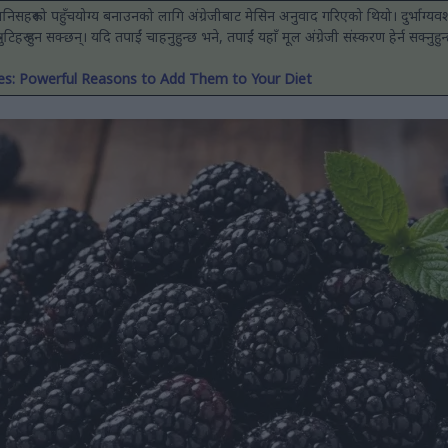
 मानिसहरूको पहुँचयोग्य बनाउनको लागि अंग्रेजीबाट मेसिन अनुवाद गरिएको थियो। दुर्भाग्
 त्रुटिहरू हुन सक्छन्। यदि तपाईं चाहनुहुन्छ भने, तपाईं यहाँ मूल अंग्रेजी संस्करण हेर्न सक्नुहुन
ies: Powerful Reasons to Add Them to Your Diet