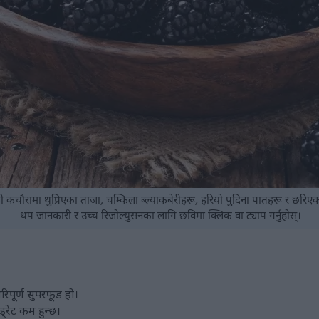
ो कचौरामा थुप्रिएका ताजा, चम्किला ब्ल्याकबेरीहरू, हरियो पुदिना पातहरू र छरिए
थप जानकारी र उच्च रिजोल्युसनका लागि छविमा क्लिक वा ट्याप गर्नुहोस्।
रिपूर्ण सुपरफूड हो।
ड्रेट कम हुन्छ।