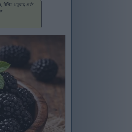
यवश, मेसिन अनुवाद अझै
्छ: