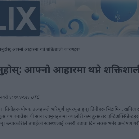
 खानुहोस्: आफ्नो आहारमा थप्ने शक्तिशाली कारणहरू
खानुहोस्: आफ्नो आहारमा थप्ने शक्तिशा
जनवरी ५: १०:५२:२५ UTC
 होइन। तिनीहरू पोषक तत्वहरूले भरिपूर्ण सुपरफूड हुन्। तिनीहरू भिटामिन, खनिज र
ट थप बनाउँछ। यी साना जामुनहरूमा क्यालोरी कम हुन्छ तर एन्टिअक्सिडेन्टहरू उच
छन्। ब्ल्याकबेरीले तपाईंको स्वास्थ्यलाई कसरी बढावा दिन सक्छ भनेर अन्वेषण गरौ