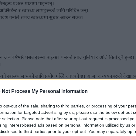
हरू प्रशस्त मात्रामा पाइन्छन्।
िअक्सिडेन्ट र स्वास्थ्य लाभहरूको लागि परिचित छन्।
वेश गर्नाले समग्र स्वास्थ्यमा सुधार आउन सक्छ।
 जुन अब वर्षभरि पसलहरूमा पाइन्छ। यसको स्वाद गुलियो र अलि तितो दुवै हुन्छ।
।
ीहरूको स्वास्थ्य लाभको लागि प्रयोग गरिँदै आएको छ। आज, अध्ययनहरूले देखा
टहरूले भरिएका छन्, जसले हानिकारक तनावसँग लड्छ र रोगको जोखिम कम गर्न स
 Not Process My Personal Information
ंको स्वास्थ्यलाई राम्रो बनाउन सक्छ। तिनीहरू स्वास्थ्यलाई सहयोग गर्ने पोषक तत्
 स्वादिष्टताको स्वाद लिनुका साथै तिनीहरूको स्वास्थ्य लाभहरूबाट लाभ उठाउनु
to opt-out of the sale, sharing to third parties, or processing of your per
formation for targeted advertising by us, please use the below opt-out s
r selection. Please note that after your opt-out request is processed y
फाइल
eing interest-based ads based on personal information utilized by us or
disclosed to third parties prior to your opt-out. You may separately opt-