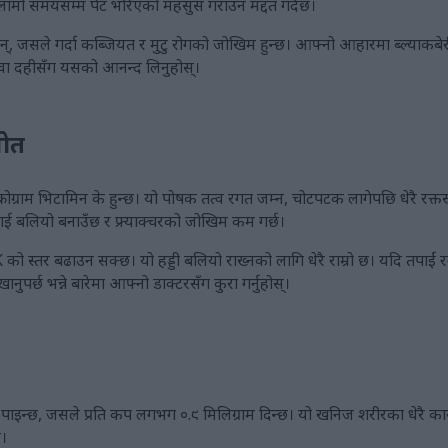
ाई लामो समयसम्म पेट भरिएको महसुस गराउन मद्दत गर्दछ।
ैनन्, जसले गर्दा कब्जियत र मुटु रोगको जोखिम हुन्छ। आफ्नो आहारमा ब्ल्याकबेरी
 वा दहीसँग यसको आनन्द लिनुहोस्।
रोत
ग्राम भिटामिन के हुन्छ। यो पोषक तत्व रगत जम्न, चोटपटक लागेपछि धेरै रक्तस्
ड्डीलाई बलियो बनाउँछ र फ्र्याक्चरको जोखिम कम गर्छ।
 को स्तर बढाउन सक्छ। यो हड्डी बलियो राख्नको लागि धेरै राम्रो छ। यदि तपाईं र
ानुपर्छ भन्ने बारेमा आफ्नो डाक्टरसँग कुरा गर्नुहोस्।
्रामा पाइन्छ, जसले प्रति कप लगभग ०.९ मिलिग्राम दिन्छ। यो खनिज शरीरका धेरै क
छ।