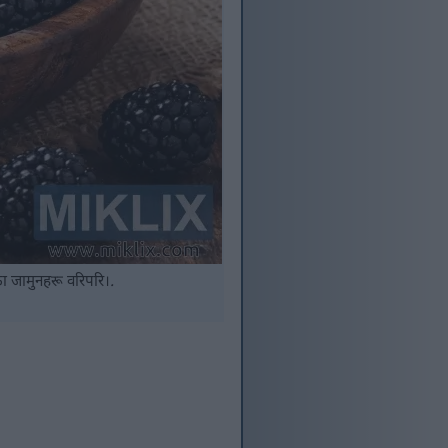
का जामुनहरू वरिपरि।.