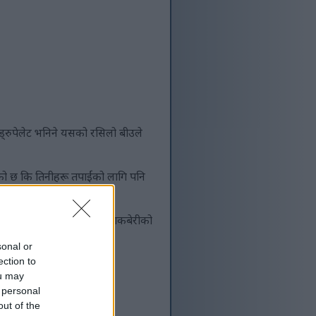
 ड्रुपेलेट भनिने यसको रसिलो बीउले
एको छ कि तिनीहरू तपाईंको लागि पनि
क्छ।
वहरूले भरिपूर्ण हुन्छन्। ब्ल्याकबेरीको
हुन्छ।
sonal or
ection to
ou may
 personal
out of the