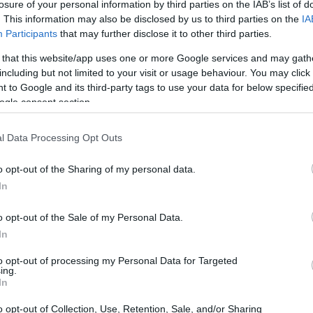
losure of your personal information by third parties on the IAB’s list of
ुन्छ, जसले गर्दा यो स्वस्थ आहारको लागि उत्कृष्ट हुन्छ। एक कप काँचो ब्ल्याकब
. This information may also be disclosed by us to third parties on the
IA
इबर पनि हुन्छ, जसले पाचनमा मद्दत गर्छ र तपाईंलाई पेट भरिपूर्ण राख्छ।
Participants
that may further disclose it to other third parties.
जस्ता भिटामिनहरूले भरिपूर्ण हुन्छन्। भिटामिन सीले तपाईंको प्रतिरक्षा प्रण
 that this website/app uses one or more Google services and may gath
मा म्यांगनीज पनि प्रशस्त मात्रामा पाइन्छ, जसले मेटाबोलिज्म र फ्री रेडिकलहरूसँग
including but not limited to your visit or usage behaviour. You may click 
 to Google and its third-party tags to use your data for below specifi
 एन्टिअक्सिडेन्टले अक्सिडेटिभ तनावसँग लड्छन्। यसले तिनीहरूलाई समग्र स्वास्थ
ogle consent section.
पाउँदा यसले तपाईंको आहारलाई सन्तुलित राख्न र लामो समयसम्म तपाईंको स्वास्
l Data Processing Opt Outs
o opt-out of the Sharing of my personal data.
In
o opt-out of the Sale of my Personal Data.
In
to opt-out of processing my Personal Data for Targeted
ing.
In
o opt-out of Collection, Use, Retention, Sale, and/or Sharing