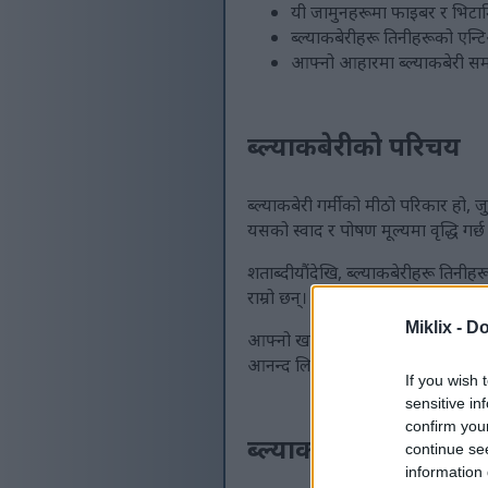
यी जामुनहरूमा फाइबर र भिटामिन
ब्ल्याकबेरीहरू तिनीहरूको एन्ट
आफ्नो आहारमा ब्ल्याकबेरी समा
ब्ल्याकबेरीको परिचय
ब्ल्याकबेरी गर्मीको मीठो परिकार हो,
यसको स्वाद र पोषण मूल्यमा वृद्धि गर्छ
शताब्दीयौंदेखि, ब्ल्याकबेरीहरू तिन
राम्रो छन्। तिनीहरू एन्टिअक्सिडेन्
Miklix -
Do
आफ्नो खानामा ब्ल्याकबेरी थप्नाले तपाई
आनन्द लिनुको अर्थ तपाईंले तिनीहरूको
If you wish 
sensitive in
confirm you
ब्ल्याकबेरीको पोषण प्रो
continue se
information 