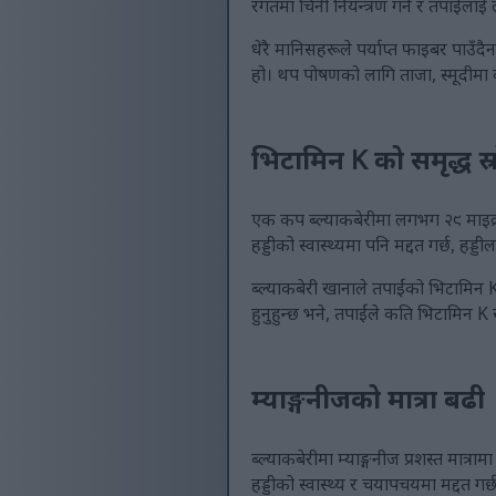
रगतमा चिनी नियन्त्रण गर्न र तपाईंल
धेरै मानिसहरूले पर्याप्त फाइबर पाउँद
हो। थप पोषणको लागि ताजा, स्मूदीमा
भिटामिन K को समृद्ध स्
एक कप ब्ल्याकबेरीमा लगभग २९ माइक्रो
हड्डीको स्वास्थ्यमा पनि मद्दत गर्छ, ह
ब्ल्याकबेरी खानाले तपाईंको भिटामिन K
हुनुहुन्छ भने, तपाईंले कति भिटामिन K ख
म्याङ्गनीजको मात्रा बढी
ब्ल्याकबेरीमा म्याङ्गनीज प्रशस्त मात
हड्डीको स्वास्थ्य र चयापचयमा मद्दत गर्