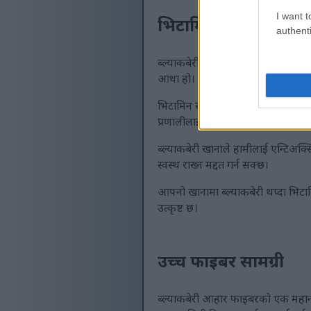
I want t
भिटामिन सीले भरिपूर्ण
authenti
ब्ल्याकबेरी बढी भिटामिन सी प्राप्त ग
आधा हो।
भिटामिन सी कोलाजेन बनाउनको लागि महत्व
प्रणालीलाई पनि बढाउँछ, जसले हामीलाई
ब्ल्याकबेरी खानाले हामीलाई एन्टिअक्स
स्वस्थ राख्न मद्दत गर्न सक्छ।
आफ्नो खानामा ब्ल्याकबेरी थप्दा भिटा
उत्कृष्ट छ।
उच्च फाइबर सामग्री
ब्ल्याकबेरी आहार फाइबरको एक महान स्र