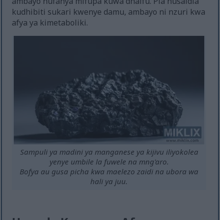
ambayo hufanya mifupa kuwa dhaifu. Pia husaidia
kudhibiti sukari kwenye damu, ambayo ni nzuri kwa
afya ya kimetaboliki.
Sampuli ya madini ya manganese ya kijivu iliyokolea
yenye umbile la fuwele na mng'aro.
Bofya au gusa picha kwa maelezo zaidi na ubora wa
hali ya juu.