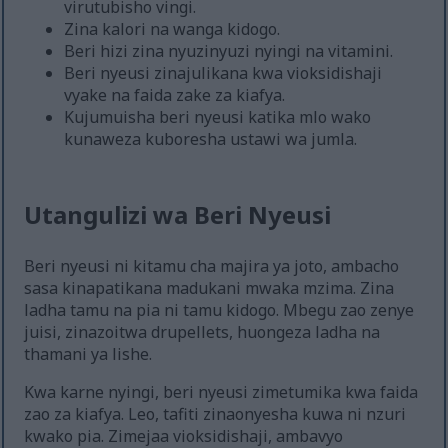
virutubisho vingi.
Zina kalori na wanga kidogo.
Beri hizi zina nyuzinyuzi nyingi na vitamini.
Beri nyeusi zinajulikana kwa vioksidishaji
vyake na faida zake za kiafya.
Kujumuisha beri nyeusi katika mlo wako
kunaweza kuboresha ustawi wa jumla.
Utangulizi wa Beri Nyeusi
Beri nyeusi ni kitamu cha majira ya joto, ambacho
sasa kinapatikana madukani mwaka mzima. Zina
ladha tamu na pia ni tamu kidogo. Mbegu zao zenye
juisi, zinazoitwa drupellets, huongeza ladha na
thamani ya lishe.
Kwa karne nyingi, beri nyeusi zimetumika kwa faida
zao za kiafya. Leo, tafiti zinaonyesha kuwa ni nzuri
kwako pia. Zimejaa vioksidishaji, ambavyo