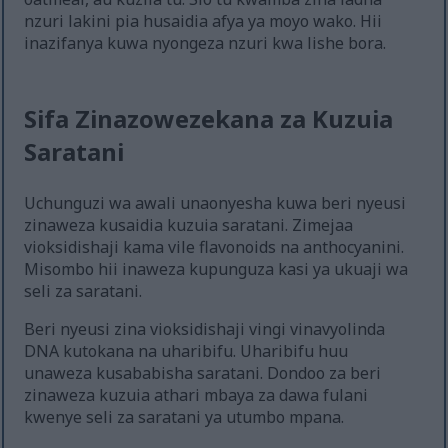
nzuri lakini pia husaidia afya ya moyo wako. Hii
inazifanya kuwa nyongeza nzuri kwa lishe bora.
Sifa Zinazowezekana za Kuzuia
Saratani
Uchunguzi wa awali unaonyesha kuwa beri nyeusi
zinaweza kusaidia kuzuia saratani. Zimejaa
vioksidishaji kama vile flavonoids na anthocyanini.
Misombo hii inaweza kupunguza kasi ya ukuaji wa
seli za saratani.
Beri nyeusi zina vioksidishaji vingi vinavyolinda
DNA kutokana na uharibifu. Uharibifu huu
unaweza kusababisha saratani. Dondoo za beri
zinaweza kuzuia athari mbaya za dawa fulani
kwenye seli za saratani ya utumbo mpana.