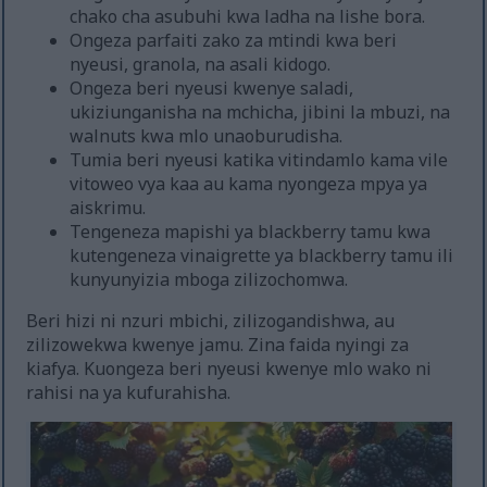
chako cha asubuhi kwa ladha na lishe bora.
Ongeza parfaiti zako za mtindi kwa beri
nyeusi, granola, na asali kidogo.
Ongeza beri nyeusi kwenye saladi,
ukiziunganisha na mchicha, jibini la mbuzi, na
walnuts kwa mlo unaoburudisha.
Tumia beri nyeusi katika vitindamlo kama vile
vitoweo vya kaa au kama nyongeza mpya ya
aiskrimu.
Tengeneza mapishi ya blackberry tamu kwa
kutengeneza vinaigrette ya blackberry tamu ili
kunyunyizia mboga zilizochomwa.
Beri hizi ni nzuri mbichi, zilizogandishwa, au
zilizowekwa kwenye jamu. Zina faida nyingi za
kiafya. Kuongeza beri nyeusi kwenye mlo wako ni
rahisi na ya kufurahisha.