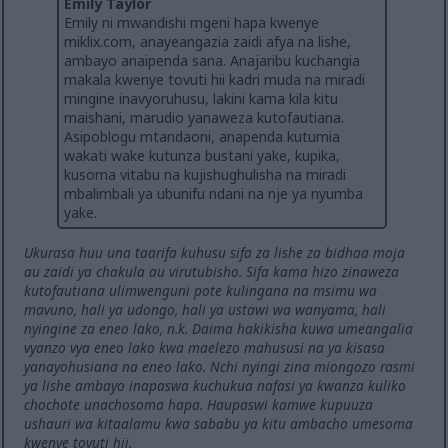
Emily Taylor
Emily ni mwandishi mgeni hapa kwenye
miklix.com, anayeangazia zaidi afya na lishe,
ambayo anaipenda sana. Anajaribu kuchangia
makala kwenye tovuti hii kadri muda na miradi
mingine inavyoruhusu, lakini kama kila kitu
maishani, marudio yanaweza kutofautiana.
Asipoblogu mtandaoni, anapenda kutumia
wakati wake kutunza bustani yake, kupika,
kusoma vitabu na kujishughulisha na miradi
mbalimbali ya ubunifu ndani na nje ya nyumba
yake.
Ukurasa huu una taarifa kuhusu sifa za lishe za bidhaa moja
au zaidi ya chakula au virutubisho. Sifa kama hizo zinaweza
kutofautiana ulimwenguni pote kulingana na msimu wa
mavuno, hali ya udongo, hali ya ustawi wa wanyama, hali
nyingine za eneo lako, n.k. Daima hakikisha kuwa umeangalia
vyanzo vya eneo lako kwa maelezo mahususi na ya kisasa
yanayohusiana na eneo lako. Nchi nyingi zina miongozo rasmi
ya lishe ambayo inapaswa kuchukua nafasi ya kwanza kuliko
chochote unachosoma hapa. Haupaswi kamwe kupuuza
ushauri wa kitaalamu kwa sababu ya kitu ambacho umesoma
kwenye tovuti hii.