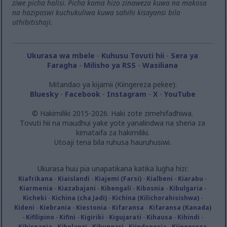
ziwe picha halisi. Picha kama hizo zinaweza kuwa na makosa
na hazipaswi kuchukuliwa kuwa sahihi kisayansi bila
uthibitishaji.
Ukurasa wa mbele
-
Kuhusu Tovuti hii
-
Sera ya
Faragha
-
Milisho ya RSS
-
Wasiliana
Mitandao ya kijamii (Kiingereza pekee):
Bluesky
-
Facebook
-
Instagram
-
X
-
YouTube
© Hakimiliki 2015-2026. Haki zote zimehifadhiwa.
Tovuti hii na maudhui yake yote yanalindwa na sheria za
kimataifa za hakimiliki.
Utoaji tena bila ruhusa hauruhusiwi.
Ukurasa huu pia unapatikana katika lugha hizi:
Kiafrikana
-
Kiaislandi
-
Kiajemi (Farsi)
-
Kialbeni
-
Kiarabu
-
Kiarmenia
-
Kiazabajani
-
Kibengali
-
Kibosnia
-
Kibulgaria
-
Kicheki
-
Kichina (cha Jadi)
-
Kichina (Kilichorahisishwa)
-
Kideni
-
Kiebrania
-
Kiestonia
-
Kifaransa
-
Kifaransa (Kanada)
-
Kifilipino
-
Kifini
-
Kigiriki
-
Kigujarati
-
Kihausa
-
Kihindi
-
Kihispania
-
Kiholanzi
-
Kihungari
-
Kiindonesia
-
Kiingereza