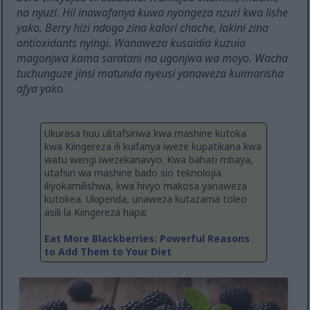
na nyuzi. Hii inawafanya kuwa nyongeza nzuri kwa lishe
yako. Berry hizi ndogo zina kalori chache, lakini zina
antioxidants nyingi. Wanaweza kusaidia kuzuia
magonjwa kama saratani na ugonjwa wa moyo. Wacha
tuchunguze jinsi matunda nyeusi yanaweza kuimarisha
afya yako.
Ukurasa huu ulitafsiriwa kwa mashine kutoka
kwa Kiingereza ili kuifanya iweze kupatikana kwa
watu wengi iwezekanavyo. Kwa bahati mbaya,
utafsiri wa mashine bado sio teknolojia
iliyokamilishwa, kwa hivyo makosa yanaweza
kutokea. Ukipenda, unaweza kutazama toleo
asili la Kiingereza hapa:
Eat More Blackberries: Powerful Reasons
to Add Them to Your Diet