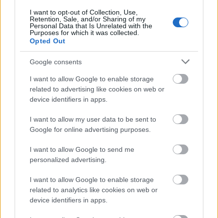
Kupambana na Uvimbe za
I want to opt-out of Collection, Use,
Retention, Sale, and/or Sharing of my
Blackberries
Personal Data that Is Unrelated with the
Purposes for which it was collected.
Opted Out
Beri nyeusi si tamu tu; pia ni nzuri kwako. Zimejaa
polifenoli, kama vile anthocyanini. Misombo hii
Google consents
inaweza kusaidia kupambana na uvimbe mwilini.
I want to allow Google to enable storage
Kuvimba kunahusishwa na matatizo makubwa ya
related to advertising like cookies on web or
kiafya, kama vile ugonjwa wa moyo na kisukari.
device identifiers in apps.
Kuongeza beri nyeusi kwenye milo yako kunaweza
kusaidia kupunguza hatari hizi. Hii inazifanya kuwa
I want to allow my user data to be sent to
Google for online advertising purposes.
chaguo bora kwa mtu yeyote anayetaka kuwa na
afya njema.
I want to allow Google to send me
Beri nyeusi ni njia nzuri ya kupunguza uvimbe
personalized advertising.
mwilini. Hii inaweza kuwa faida kubwa kwa afya
I want to allow Google to enable storage
yako. Kuzila kunaweza kusaidia kudhibiti viwango
related to analytics like cookies on web or
vya uvimbe mwilini mwako, na hivyo kusababisha
device identifiers in apps.
afya bora baada ya muda.