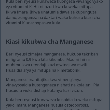
Kula beri nyeusi kunaweza kuongeza viwango vyako
vya vitamini K. Hii ni nzuri kwa kuweka mifupa
ikiwa imara. Ikiwa unatumia dawa za kupunguza
damu, zungumza na daktari wako kuhusu kiasi cha
vitamini K unachopaswa kula.
Kiasi kikubwa cha Manganese
Beri nyeusi zimejaa manganese, hukupa takriban
miligramu 0.9 kwa kila kikombe. Madini hii ni
muhimu kwa utendaji kazi mwingi wa mwili.
Husaidia afya ya mifupa na kimetaboliki.
Manganese inahitajika kwa vimeng'enya
vinavyosaidia kutengeneza nishati na kolajeni. Pia
husaidia vioksidishaji kufanya kazi vizuri.
Kula beri nyeusi kunaweza kusaidia kuweka mifupa
yako imara. Manganese huzuia osteoporosis,