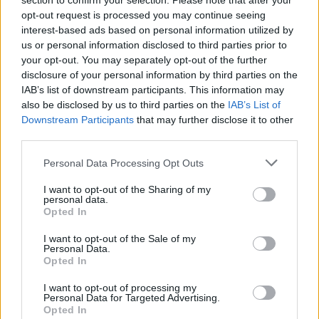
section to confirm your selection. Please note that after your
opt-out request is processed you may continue seeing
Beri nyeusi ni nzuri kwa kinywa chako kwa sababu
interest-based ads based on personal information utilized by
hupambana na bakteria wabaya. Hii inaweza
us or personal information disclosed to third parties prior to
kusaidia kuzuia ugonjwa wa fizi. Kula beri nyeusi
your opt-out. You may separately opt-out of the further
kunaweza kusafisha kinywa chako.
disclosure of your personal information by third parties on the
IAB’s list of downstream participants. This information may
Uchunguzi unaonyesha dondoo la beri nyeusi
also be disclosed by us to third parties on the
IAB’s List of
linaweza kusaidia kuzuia ugonjwa wa fizi na
Downstream Participants
that may further disclose it to other
mashimo. Beri nyeusi zina misombo maalum
third parties.
ambayo ni nzuri kwa meno yako. Ni njia tamu ya
Please note that this website/app uses one or more Google
kuweka meno yako katika hali nzuri.
Personal Data Processing Opt Outs
services and may gather and store information including but
Kuongeza beri nyeusi kwenye vitafunio au milo
not limited to your visit or usage behaviour. You may click to
I want to opt-out of the Sharing of my
personal data.
yako ni nzuri kwa meno yako. Pia hupunguza
grant or deny consent to Google and its third-party tags to
Opted In
uvimbe mdomoni mwako. Hii inaweza kusaidia kwa
use your data for below specified purposes in below Google
consent section.
matatizo ya fizi na kufanya mdomo wako uhisi
I want to opt-out of the Sale of my
Personal Data.
vizuri.
Opted In
I want to opt-out of processing my
Personal Data for Targeted Advertising.
Athari Zinazowezekana za
Opted In