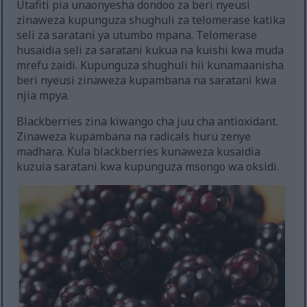
Utafiti pia unaonyesha dondoo za beri nyeusi
zinaweza kupunguza shughuli za telomerase katika
seli za saratani ya utumbo mpana. Telomerase
husaidia seli za saratani kukua na kuishi kwa muda
mrefu zaidi. Kupunguza shughuli hii kunamaanisha
beri nyeusi zinaweza kupambana na saratani kwa
njia mpya.
Blackberries zina kiwango cha juu cha antioxidant.
Zinaweza kupambana na radicals huru zenye
madhara. Kula blackberries kunaweza kusaidia
kuzuia saratani kwa kupunguza msongo wa oksidi.