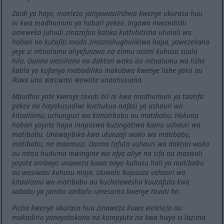
Zaidi ya hayo, maelezo yaliyowasilishwa kwenye ukurasa huu
ni kwa madhumuni ya habari pekee. Ingawa mwandishi
ameweka juhudi zinazofaa katika kuthibitisha uhalali wa
habari na kutafiti mada zinazoshughulikiwa hapa, yawezekana
yeye si mtaalamu aliyefunzwa na elimu rasmi kuhusu suala
hilo. Daima wasiliana na daktari wako au mtaalamu wa lishe
kabla ya kufanya mabadiliko makubwa kwenye lishe yako au
ikiwa una wasiwasi wowote unaohusiana.
Maudhui yote kwenye tovuti hii ni kwa madhumuni ya taarifa
pekee na hayakusudiwi kuchukua nafasi ya ushauri wa
kitaalamu, uchunguzi wa kimatibabu au matibabu. Hakuna
habari yoyote hapa inapaswa kuzingatiwa kama ushauri wa
matibabu. Unawajibika kwa utunzaji wako wa matibabu,
matibabu, na maamuzi. Daima tafuta ushauri wa daktari wako
au mtoa huduma mwingine wa afya aliye na sifa na maswali
yoyote ambayo unaweza kuwa nayo kuhusu hali ya matibabu
au wasiwasi kuhusu moja. Usiwahi kupuuza ushauri wa
kitaalamu wa matibabu au kuchelewesha kuutafuta kwa
sababu ya jambo ambalo umesoma kwenye tovuti hii.
Picha kwenye ukurasa huu zinaweza kuwa vielelezo au
makadirio yanayotokana na kompyuta na kwa hivyo si lazima