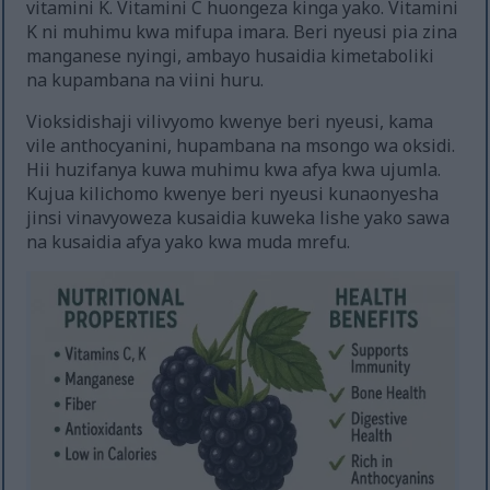
vitamini K. Vitamini C huongeza kinga yako. Vitamini
K ni muhimu kwa mifupa imara. Beri nyeusi pia zina
manganese nyingi, ambayo husaidia kimetaboliki
na kupambana na viini huru.
Vioksidishaji vilivyomo kwenye beri nyeusi, kama
vile anthocyanini, hupambana na msongo wa oksidi.
Hii huzifanya kuwa muhimu kwa afya kwa ujumla.
Kujua kilichomo kwenye beri nyeusi kunaonyesha
jinsi vinavyoweza kusaidia kuweka lishe yako sawa
na kusaidia afya yako kwa muda mrefu.