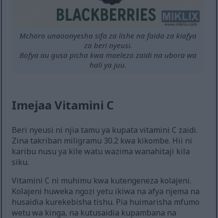
Mchoro unaoonyesha sifa za lishe na faida za kiafya
za beri nyeusi.
Bofya au gusa picha kwa maelezo zaidi na ubora wa
hali ya juu.
Imejaa Vitamini C
Beri nyeusi ni njia tamu ya kupata vitamini C zaidi.
Zina takriban miligramu 30.2 kwa kikombe. Hii ni
karibu nusu ya kile watu wazima wanahitaji kila
siku.
Vitamini C ni muhimu kwa kutengeneza kolajeni.
Kolajeni huweka ngozi yetu ikiwa na afya njema na
husaidia kurekebisha tishu. Pia huimarisha mfumo
wetu wa kinga, na kutusaidia kupambana na