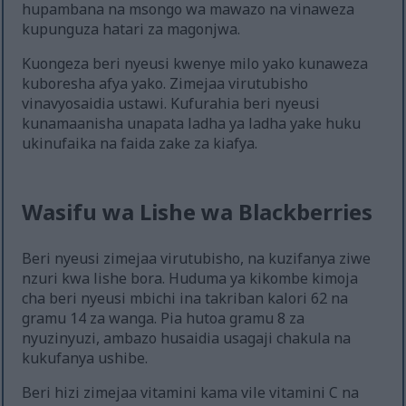
hupambana na msongo wa mawazo na vinaweza
kupunguza hatari za magonjwa.
Kuongeza beri nyeusi kwenye milo yako kunaweza
kuboresha afya yako. Zimejaa virutubisho
vinavyosaidia ustawi. Kufurahia beri nyeusi
kunamaanisha unapata ladha ya ladha yake huku
ukinufaika na faida zake za kiafya.
Wasifu wa Lishe wa Blackberries
Beri nyeusi zimejaa virutubisho, na kuzifanya ziwe
nzuri kwa lishe bora. Huduma ya kikombe kimoja
cha beri nyeusi mbichi ina takriban kalori 62 na
gramu 14 za wanga. Pia hutoa gramu 8 za
nyuzinyuzi, ambazo husaidia usagaji chakula na
kukufanya ushibe.
Beri hizi zimejaa vitamini kama vile vitamini C na