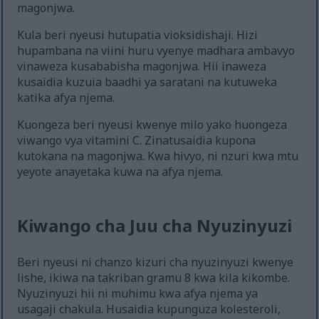
magonjwa.
Kula beri nyeusi hutupatia vioksidishaji. Hizi
hupambana na viini huru vyenye madhara ambavyo
vinaweza kusababisha magonjwa. Hii inaweza
kusaidia kuzuia baadhi ya saratani na kutuweka
katika afya njema.
Kuongeza beri nyeusi kwenye milo yako huongeza
viwango vya vitamini C. Zinatusaidia kupona
kutokana na magonjwa. Kwa hivyo, ni nzuri kwa mtu
yeyote anayetaka kuwa na afya njema.
Kiwango cha Juu cha Nyuzinyuzi
Beri nyeusi ni chanzo kizuri cha nyuzinyuzi kwenye
lishe, ikiwa na takriban gramu 8 kwa kila kikombe.
Nyuzinyuzi hii ni muhimu kwa afya njema ya
usagaji chakula. Husaidia kupunguza kolesteroli,