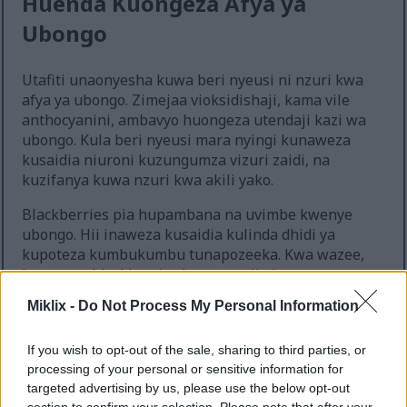
Huenda Kuongeza Afya ya
Ubongo
Utafiti unaonyesha kuwa beri nyeusi ni nzuri kwa
afya ya ubongo. Zimejaa vioksidishaji, kama vile
anthocyanini, ambavyo huongeza utendaji kazi wa
ubongo. Kula beri nyeusi mara nyingi kunaweza
kusaidia niuroni kuzungumza vizuri zaidi, na
kuzifanya kuwa nzuri kwa akili yako.
Blackberries pia hupambana na uvimbe kwenye
ubongo. Hii inaweza kusaidia kulinda dhidi ya
kupoteza kumbukumbu tunapozeeka. Kwa wazee,
kuongeza blackberries kwenye milo kunaweza
kusaidia kuzuia shida ya akili.
Miklix -
Do Not Process My Personal Information
If you wish to opt-out of the sale, sharing to third parties, or
Husaidia Afya ya Kinywa na
processing of your personal or sensitive information for
Meno
targeted advertising by us, please use the below opt-out