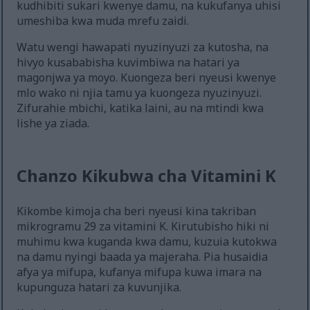
kudhibiti sukari kwenye damu, na kukufanya uhisi
umeshiba kwa muda mrefu zaidi.
Watu wengi hawapati nyuzinyuzi za kutosha, na
hivyo kusababisha kuvimbiwa na hatari ya
magonjwa ya moyo. Kuongeza beri nyeusi kwenye
mlo wako ni njia tamu ya kuongeza nyuzinyuzi.
Zifurahie mbichi, katika laini, au na mtindi kwa
lishe ya ziada.
Chanzo Kikubwa cha Vitamini K
Kikombe kimoja cha beri nyeusi kina takriban
mikrogramu 29 za vitamini K. Kirutubisho hiki ni
muhimu kwa kuganda kwa damu, kuzuia kutokwa
na damu nyingi baada ya majeraha. Pia husaidia
afya ya mifupa, kufanya mifupa kuwa imara na
kupunguza hatari za kuvunjika.