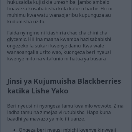
hukusaidia kujisikia umeshiba, jambo ambalo
linaweza kusababisha kula kalori chache. Hii ni
muhimu kwa watu wanaojaribu kupunguza au
kudumisha uzito.
Faida nyingine ni kiashiria chao cha chini cha
glycemic. Hii ina maana kwamba hazisababishi
ongezeko la sukari kwenye damu. Kwa wale
wanaoangalia uzito wao, kuongeza beri nyeusi
kwenye milo na vitafunio ni hatua ya busara.
Jinsi ya Kujumuisha Blackberries
katika Lishe Yako
Beri nyeusi ni nyongeza tamu kwa mlo wowote. Zina
ladha tamu na zimejaa virutubisho. Hapa kuna
baadhi ya mawazo ya mlo ili uanze.
Ongeza beri nyeusi mbichi kwenye kinywaji