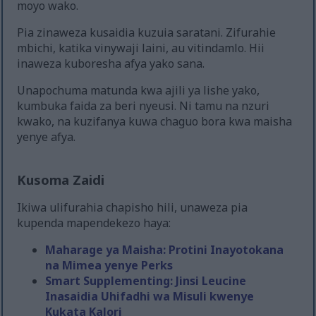
moyo wako.
Pia zinaweza kusaidia kuzuia saratani. Zifurahie
mbichi, katika vinywaji laini, au vitindamlo. Hii
inaweza kuboresha afya yako sana.
Unapochuma matunda kwa ajili ya lishe yako,
kumbuka faida za beri nyeusi. Ni tamu na nzuri
kwako, na kuzifanya kuwa chaguo bora kwa maisha
yenye afya.
Kusoma Zaidi
Ikiwa ulifurahia chapisho hili, unaweza pia
kupenda mapendekezo haya:
Maharage ya Maisha: Protini Inayotokana
na Mimea yenye Perks
Smart Supplementing: Jinsi Leucine
Inasaidia Uhifadhi wa Misuli kwenye
Kukata Kalori