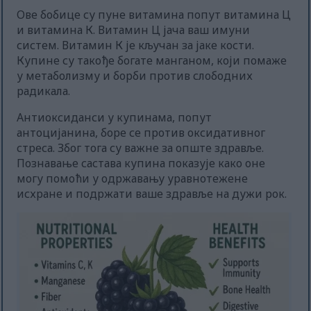
Ове бобице су пуне витамина попут витамина Ц
и витамина К. Витамин Ц јача ваш имуни
систем. Витамин К је кључан за јаке кости.
Купине су такође богате манганом, који помаже
у метаболизму и борби против слободних
радикала.
Антиоксиданси у купинама, попут
антоцијанина, боре се против оксидативног
стреса. Због тога су важне за опште здравље.
Познавање састава купина показује како оне
могу помоћи у одржавању уравнотежене
исхране и подржати ваше здравље на дужи рок.