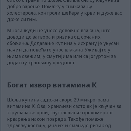
са око 8 грама по шољи. Ова влакна су кључна за
добро варење. Помажу у снижавању
холестерола, контроли шећера у крви и дуже вас
држе ситим.
Многи људи не уносе довољно влакана, што
доводи до затвора и ризика од срчаних
обољења. Додавање купина у исхрану је укусан
начин да повећате унос влакана. Уживајте у
њима свежим, у смутијима или са јогуртом за
додатну хранљиву вредност.
Богат извор витамина К
Шоља купина садржи скоро 29 микрограма
витамина К. Овај хранљиви састојак је кључан за
згрушавање крви, заустављање прекомерног
крварења након повреда. Такође помаже
здрављу костију, јача их и смањује ризик од