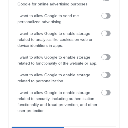
антиинфламаторни ефекти
Google for online advertising purposes.
купина
I want to allow Google to send me
personalized advertising.
Купине нису само укусне; оне су и добре за вас.
Пуне су полифенола, попут антоцијанина. Ова
I want to allow Google to enable storage
једињења могу помоћи у борби против упала у
related to analytics like cookies on web or
телу.
device identifiers in apps.
Упала је повезана са озбиљним здравственим
I want to allow Google to enable storage
проблемима, попут срчаних обољења и
related to functionality of the website or app.
дијабетеса. Додавање купина у оброке може
помоћи у смањењу ових ризика. Због тога су
I want to allow Google to enable storage
одличним избором за свакога ко жели да остане
related to personalization.
здрав.
I want to allow Google to enable storage
Купине су укусан начин за смањење упала у
related to security, including authentication
телу. Ово може бити велики плус за ваше
functionality and fraud prevention, and other
здравље. Њихова конзумација може помоћи у
user protection.
контроли нивоа упала у телу, што временом
доводи до бољег здравља.