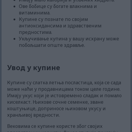
Ове бобице су богате влакнима и
витаминима.
Купине су познате по својим
антиоксидансима и здравственим
предностима.
Укључивање купина у вашу исхрану може
побољшати опште здравље.
Увод у купине
Купине су слатка летња посластица, која се сада
може наћи у продавницама током целе године.
Имају укус који је истовремено сладак и помало
киселкаст. Њихове сочне семенке, зване
коштуњице, доприносе њиховом укусу и
хранљивој вредности.
Вековима се купине користе због својих