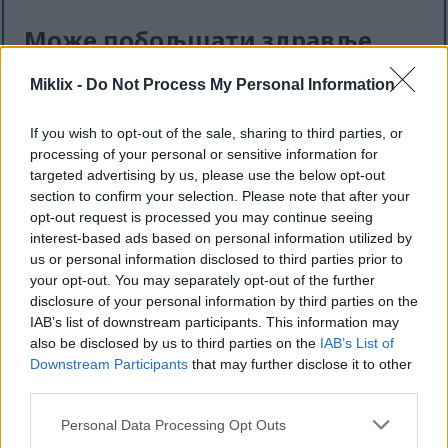
Може побољшати здравље
мозга
Miklix -
Do Not Process My Personal Information
Истраживања показују да су купине одличне за
If you wish to opt-out of the sale, sharing to third parties, or
здравље мозга. Пуне су антиоксиданата, попут
processing of your personal or sensitive information for
антоцијанина, који побољшавају функцију мозга.
targeted advertising by us, please use the below opt-out
Често конзумирање купина може помоћи
section to confirm your selection. Please note that after your
неуронима да боље говоре, што их чини добрим
opt-out request is processed you may continue seeing
за ваш ум.
interest-based ads based on personal information utilized by
us or personal information disclosed to third parties prior to
Купине се такође боре против упале у мозгу. Ово
your opt-out. You may separately opt-out of the further
може помоћи у заштити од губитка памћења
disclosure of your personal information by third parties on the
како старимо. За старије особе, додавање купина
IAB’s list of downstream participants. This information may
у оброке може помоћи у спречавању деменције.
also be disclosed by us to third parties on the
IAB’s List of
Downstream Participants
that may further disclose it to other
third parties.
Подржава здравље усне
Please note that this website/app uses one or more Google
Personal Data Processing Opt Outs
дупље и зуба
services and may gather and store information including but