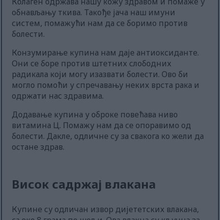
Колаген одржава нашу кожу здравом и помаже у
обнављању ткива. Такође јача наш имуни
систем, помажући нам да се боримо против
болести.
Конзумирање купина нам даје антиоксиданте.
Они се боре против штетних слободних
радикала који могу изазвати болести. Ово би
могло помоћи у спречавању неких врста рака и
одржати нас здравима.
Додавање купина у оброке повећава ниво
витамина Ц. Помажу нам да се опоравимо од
болести. Дакле, одличне су за свакога ко жели да
остане здрав.
Висок садржај влакана
Купине су одличан извор дијететских влакана,