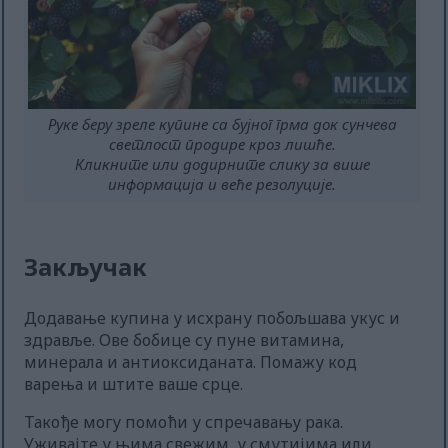
Руке беру зреле купине са бујног грма док сунчева
светлост продире кроз лишће.
Кликните или додирните слику за више
информација и веће резолуције.
Закључак
Додавање купина у исхрану побољшава укус и
здравље. Ове бобице су пуне витамина,
минерала и антиоксиданата. Помажу код
варења и штите ваше срце.
Такође могу помоћи у спречавању рака.
Уживајте у њима свежим, у смутијима или