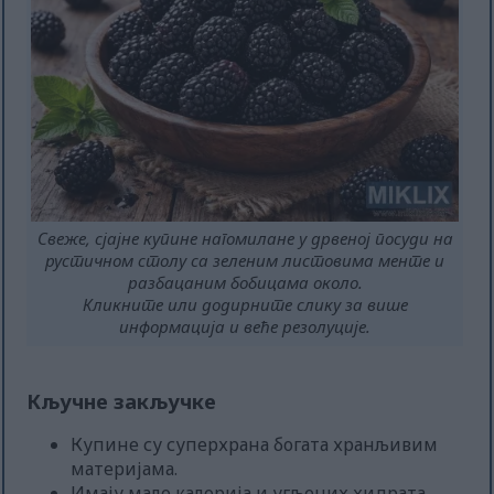
Свеже, сјајне купине нагомилане у дрвеној посуди на
рустичном столу са зеленим листовима менте и
разбацаним бобицама около.
Кликните или додирните слику за више
информација и веће резолуције.
Кључне закључке
Купине су суперхрана богата хранљивим
материјама.
Имају мало калорија и угљених хидрата.