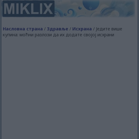
Насловна страна
/
Здравље
/
Исхрана
/ Једите више
купина: моћни разлози да их додате својој исхрани