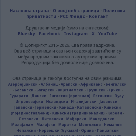
Насловна страна
-
О овој веб страници
-
Политика
приватности
-
РСС Феедс
-
Контакт
Друштвени медији (само на енглеском):
Bluesky
-
Facebook
-
Instagram
-
X
-
YouTube
© Цопиригхт 2015-2026. Сва права задржана.
Ова веб страница и сав њен садржај заштићени су
међународним законима о ауторским правима.
Репродукција без дозволе није дозвољена.
Ова страница је такође доступна на овим језицима:
Азербејџански
-
Албанац
-
Арапски
-
Африкаанс
-
Бенгалски
-
Босански
-
Бугарски
-
Вијетнамски
-
Грузијски
-
Грчки
-
Гуџарати
-
Дански
-
Енглески (оригинал)
-
Естонски
-
Зулу
-
Индонезијски
-
Исландски
-
Италијански
-
Јаванесе
-
Јапански
-
Јерменски
-
Канада
-
Каталонски
-
Кинески
(поједностављени)
-
Кинески (традиционални)
-
Кореан
-
Летонски
-
Литвански
-
Мађарски
-
Македонски
-
Малајалам
-
Малајски
-
Маратхи
-
Монголски
-
Немачки
-
Непалски
-
Норвешки (букмал)
-
Орииа
-
Панџапски