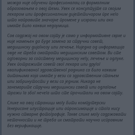
можда није обучени професионалац са формалним
образовањем о овој теми. Увек се консултујте са својим
лекаром или професионалним дијететичаром пре него
што направите значајне промене у исхрани или ако
имате било каквих недоумица.
Сав садржај на овом сајту је само у информативне сврхе и
није намењен да буде замена за стручни савет,
медицинску дијагнозу или лечење. Ниједна од информација
овде не треба сматрати медицинским саветом. Ви сте
одговорни за сопствену медицинску негу, лечење и одлуке.
Увек потражите савет свог лекара или другог
квалификованог здравственог радника са било каквим
питањима која имате у вези са здравственим стањем
или забринутости у вези са једним. Никада не
занемарите стручни медицински савет или одлагање
тражи га због нечега што сте прочитали на овом сајту.
Слике на овој страници могу бити компјутерски
генерисане илустрације или апроксимације и стога нису
нужно стварне фотографије. Такве слике могу садржавати
нетачности и не треба их сматрати научно исправним
без верификације.