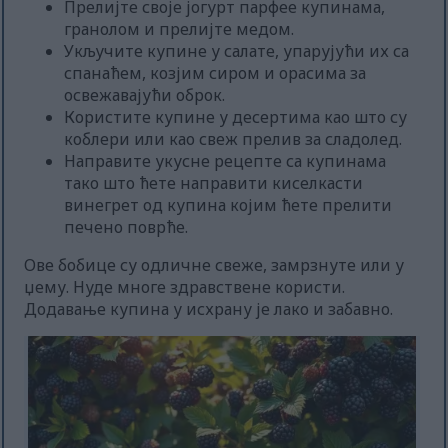
Прелијте своје јогурт парфее купинама,
гранолом и прелијте медом.
Укључите купине у салате, упарујући их са
спанаћем, козјим сиром и орасима за
освежавајући оброк.
Користите купине у десертима као што су
коблери или као свеж прелив за сладолед.
Направите укусне рецепте са купинама
тако што ћете направити киселкасти
винегрет од купина којим ћете прелити
печено поврће.
Ове бобице су одличне свеже, замрзнуте или у
џему. Нуде многе здравствене користи.
Додавање купина у исхрану је лако и забавно.