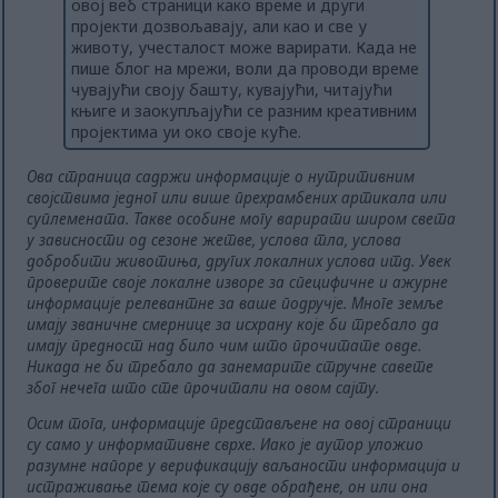
овој веб страници како време и други
пројекти дозвољавају, али као и све у
животу, учесталост може варирати. Када не
пише блог на мрежи, воли да проводи време
чувајући своју башту, кувајући, читајући
књиге и заокупљајући се разним креативним
пројектима уи око своје куће.
Ова страница садржи информације о нутритивним
својствима једног или више прехрамбених артикала или
суплемената. Такве особине могу варирати широм света
у зависности од сезоне жетве, услова тла, услова
добробити животиња, других локалних услова итд. Увек
проверите своје локалне изворе за специфичне и ажурне
информације релевантне за ваше подручје. Многе земље
имају званичне смернице за исхрану које би требало да
имају предност над било чим што прочитате овде.
Никада не би требало да занемарите стручне савете
због нечега што сте прочитали на овом сајту.
Осим тога, информације представљене на овој страници
су само у информативне сврхе. Иако је аутор уложио
разумне напоре у верификацију ваљаности информација и
истраживање тема које су овде обрађене, он или она