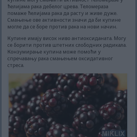
ћелијама рака дебелог црева. Теломераза
помаже ћелијама рака да расту и живе дуже.
Смањење ове активности значи да би купине
могле да се боре против рака на нови начин.
Купине имају висок ниво антиоксиданата. Могу
се борити против штетних слободних радикала.
Конзумирање купина може помоћи у
спречавању рака смањењем оксидативног
стреса.