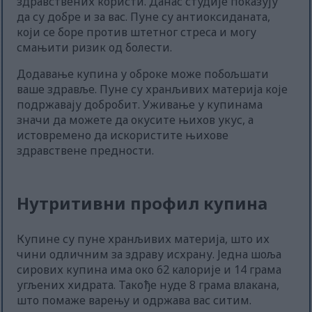
здравствених користи. Данас студије показују
да су добре и за вас. Пуне су антиоксиданата,
који се боре против штетног стреса и могу
смањити ризик од болести.
Додавање купина у оброке може побољшати
ваше здравље. Пуне су хранљивих материја које
подржавају добробит. Уживање у купинама
значи да можете да окусите њихов укус, а
истовремено да искористите њихове
здравствене предности.
Нутритивни профил купина
Купине су пуне хранљивих материја, што их
чини одличним за здраву исхрану. Једна шоља
сирових купина има око 62 калорије и 14 грама
угљених хидрата. Такође нуде 8 грама влакана,
што помаже варењу и одржава вас ситим.