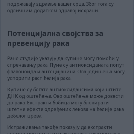
подржавају здравље вашег срца. Због тога су
одличним додатком здравој исхрани.
Потенцијална својства за
превенцију рака
Ране студије указују да купине могу помоћи у
спречавању рака. Пуне су антиоксиданата попут
флавоноида и антоцијанина. Ова једињења могу
успорити раст ћелија рака.
Купине су богате антиоксидансима који штите
ДНК од оштећења. Ово оштећење може довести
до рака. Екстракти бобица могу блокирати
штетне ефекте одређених лекова на ћелије рака
дебелог црева.
Истраживања такође показују да екстракти
купине могу смањити активност теломеразе у