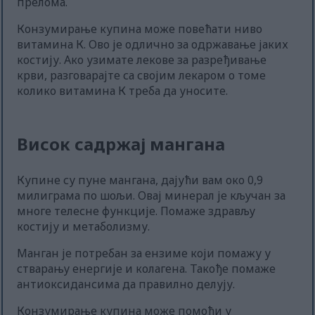
прелома.
Конзумирање купина може повећати ниво
витамина К. Ово је одлично за одржавање јаких
костију. Ако узимате лекове за разређивање
крви, разговарајте са својим лекаром о томе
колико витамина К треба да уносите.
Висок садржај мангана
Купине су пуне мангана, дајући вам око 0,9
милиграма по шољи. Овај минерал је кључан за
многе телесне функције. Помаже здрављу
костију и метаболизму.
Манган је потребан за ензиме који помажу у
стварању енергије и колагена. Такође помаже
антиоксидансима да правилно делују.
Конзумирање купина може помоћи у