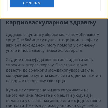
CONFIRM
Може помоћи
кардиоваскуларном здрављу
Додавање купина у оброке може помоћи вашем
срцу. Ове бобице су пуне антоцијанина, који су
јаки антиоксиданси. Могу помоћи у смањењу
упале и побољшању нивоа холестерола.
Студије показују да ови антиоксиданти могу
спречити атеросклерозу. Ово стање може
довести до срчаног и можданог удара. Дакле,
конзумирање купина може бити одличан начин
да одржите здравље свог срца.
Купине су свестране и могу се уживати на
много начина. Можете их мешати у смутије,
додавати у овсене пахуљице или их једноставно
грицкати. Не само да имају одличан укус, већ и