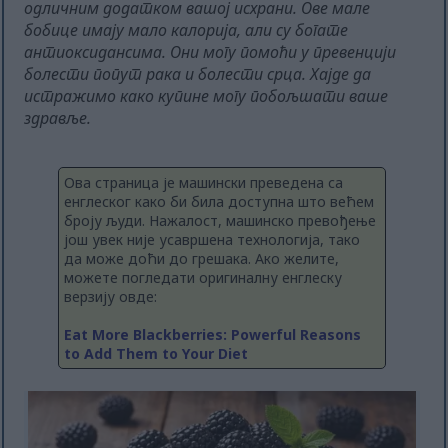
одличним додатком вашој исхрани. Ове мале
бобице имају мало калорија, али су богате
антиоксидансима. Они могу помоћи у превенцији
болести попут рака и болести срца. Хајде да
истражимо како купине могу побољшати ваше
здравље.
Ова страница је машински преведена са
енглеског како би била доступна што већем
броју људи. Нажалост, машинско превођење
још увек није усавршена технологија, тако
да може доћи до грешака. Ако желите,
можете погледати оригиналну енглеску
верзију овде:
Eat More Blackberries: Powerful Reasons
to Add Them to Your Diet