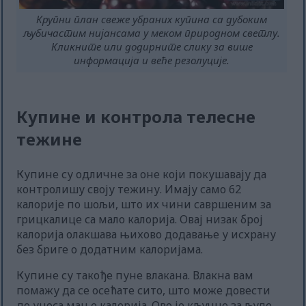
Крупни план свеже убраних купина са дубоким
љубичастим нијансама у меком природном светлу.
Кликните или додирните слику за више
информација и веће резолуције.
Купине и контрола телесне
тежине
Купине су одличне за оне који покушавају да
контролишу своју тежину. Имају само 62
калорије по шољи, што их чини савршеним за
грицкалице са мало калорија. Овај низак број
калорија олакшава њихово додавање у исхрану
без бриге о додатним калоријама.
Купине су такође пуне влакана. Влакна вам
помажу да се осећате сито, што може довести
до уноса мање калорија. Ово је кључно за људе