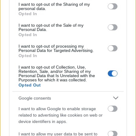
not limited to your visit or usage behaviour. You may click to
I want to opt-out of the Sharing of my
personal data.
grant or deny consent to Google and its third-party tags to
Opted In
Купине су добре за уста јер се боре против
use your data for below specified purposes in below Google
лоших бактерија. Ово може помоћи у
consent section.
I want to opt-out of the Sale of my
спречавању болести десни. Конзумирање
Personal Data.
купина може учинити ваша уста чистијим.
Opted In
Студије показују да екстракт купине може
I want to opt-out of processing my
Personal Data for Targeted Advertising.
помоћи у спречавању болести десни и каријеса.
Opted In
Купине садрже посебна једињења која су добра
за ваше зубе. Оне су укусан начин да одржите
I want to opt-out of Collection, Use,
Retention, Sale, and/or Sharing of my
здравље зуба.
Personal Data that Is Unrelated with the
Purposes for which it was collected.
Додавање купина у грицкалице или оброке је
Opted Out
добро за ваше зубе. Такође смањују упалу у
устима. Ово може помоћи код проблема са
Google consents
деснима и побољшати стање уста.
I want to allow Google to enable storage
related to advertising like cookies on web or
device identifiers in apps.
Потенцијални
I want to allow my user data to be sent to