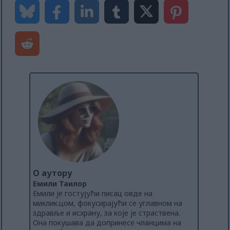
О аутору
Емили Таилор
Емили је гостујући писац овде на
миклик.цом, фокусирајући се углавном на
здравље и исхрану, за које је страствена.
Она покушава да допринесе чланцима на