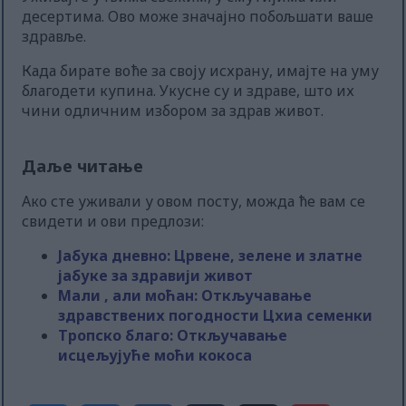
десертима. Ово може значајно побољшати ваше
здравље.
Када бирате воће за своју исхрану, имајте на уму
благодети купина. Укусне су и здраве, што их
чини одличним избором за здрав живот.
Даље читање
Ако сте уживали у овом посту, можда ће вам се
свидети и ови предлози:
Јабука дневно: Црвене, зелене и златне
јабуке за здравији живот
Мали , али моћан: Откључавање
здравствених погодности Цхиа семенки
Тропско благо: Откључавање
исцељујуће моћи кокоса