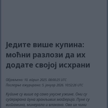
Једите више купина:
моћни разлози да их
додате својој исхрани
Објављено: 10. април 2025. 08:00:25 UTC
Последње ажурирано: 5. јануар 2026. 10:52:26 UTC
Купине су више од само укусне ужине. Они су
суперхрана пуна хранљивих материја. Пуне су
витамина, минерала и влакана. Ово их чини