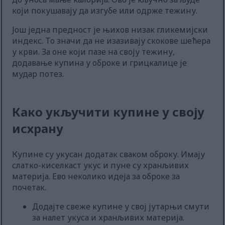
који покушавају да изгубе или одрже тежину.
Још једна предност је њихов низак гликемијски
индекс. То значи да не изазивају скокове шећера
у крви. За оне који пазе на своју тежину,
додавање купина у оброке и грицкалице је
мудар потез.
Како укључити купине у своју
исхрану
Купине су укусан додатак сваком оброку. Имају
слатко-киселкаст укус и пуне су хранљивих
материја. Ево неколико идеја за оброке за
почетак.
Додајте свеже купине у свој јутарњи смути
за налет укуса и хранљивих материја.