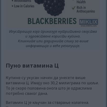
Илустрација која приказује нутритивна својства
и здравствене користи купина.
Кликните или додирните слику за више
информација и веће резолуције.
Пуно витамина Ц
Купине су укусан начин да унесете више
витамина Ц. Имају око 30,2 милиграма по шољи.
То је скоро половина онога што је одраслима
потребно сваког дана.
Витамин Ц је кључан за стварање колагена.