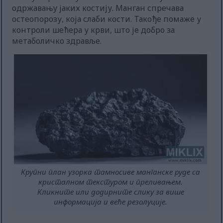
одржавању јаких костију. Манган спречава
остеопорозу, која слаби кости. Такође помаже у
контроли шећера у крви, што је добро за
метаболичко здравље.
Крупни план узорка тамносиве манганске руде са
кристалном текстуром и преливањем.
Кликните или додирните слику за више
информација и веће резолуције.