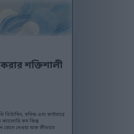
 করার শক্তিশালী
এগুলি ভিটামিন, খনিজ এবং ফাইবারে
ক্যালোরি কম কিন্তু
সুন জেনে নেওয়া যাক কীভাবে