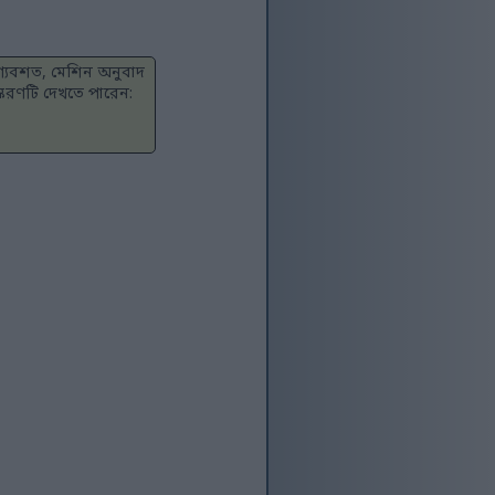
াগ্যবশত, মেশিন অনুবাদ
স্করণটি দেখতে পারেন: