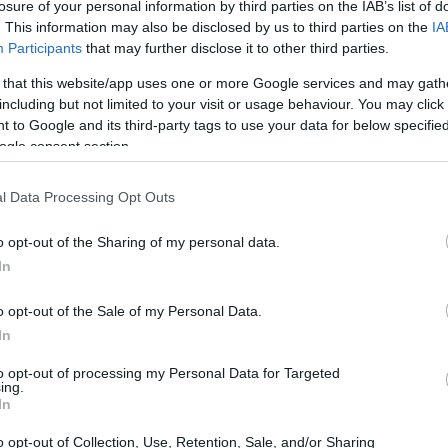
losure of your personal information by third parties on the IAB’s list of
. This information may also be disclosed by us to third parties on the
IA
Participants
that may further disclose it to other third parties.
ার, যা এখন সারা বছরই দোকানে পাওয়া যায়। এর স্বাদ মিষ্টি এবং কিছুটা
 that this website/app uses one or more Google services and may gath
টিগুণ বৃদ্ধি করে।
including but not limited to your visit or usage behaviour. You may click 
 to Google and its third-party tags to use your data for below specifi
কবেরি তাদের স্বাস্থ্য উপকারিতার জন্য ব্যবহৃত হয়ে আসছে। আজ, গবেষ
ogle consent section.
াণে অ্যান্টিঅক্সিডেন্ট রয়েছে, যা ক্ষতিকারক চাপের বিরুদ্ধে লড়াই
 আপনার স্বাস্থ্য ভালো হতে পারে। এতে প্রচুর পুষ্টিগুণ রয়েছে যা সুস্
l Data Processing Opt Outs
্বাদু স্বাদ গ্রহণের পাশাপাশি এর স্বাস্থ্যকর উপকারিতা থেকেও উপক
o opt-out of the Sharing of my personal data.
In
প্রোফাইল
o opt-out of the Sale of my Personal Data.
ুলিকে স্বাস্থ্যকর খাদ্যের জন্য দুর্দান্ত করে তোলে। এক কাপ কাঁচা ব্ল্যাক
In
তে 8 গ্রাম ফাইবারও থাকে, যা হজমে সাহায্য করে এবং আপনাকে পেট 
to opt-out of processing my Personal Data for Targeted
ing.
ভিটামিন কে এর মতো ভিটামিন প্রচুর পরিমাণে থাকে। ভিটামিন সি আ
In
র জন্য গুরুত্বপূর্ণ। ব্ল্যাকবেরি ম্যাঙ্গানিজ সমৃদ্ধ, যা বিপাক ক্রিয়ায় 
o opt-out of Collection, Use, Retention, Sale, and/or Sharing