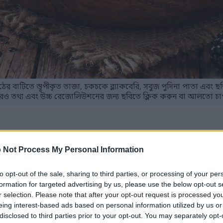
ঠের বাটিতে স্তূপীকৃত তাজা, চকচকে ব্ল্যাকবেরি, সবুজ পুদিনা পাতা এবং ছড়
ও তথ্য এবং উচ্চ রেজোলিউশনের জন্য ছবিতে ক্লিক করুন বা আলতো চা
ৃদ্ধ সুপারফুড।
 Not Process My Personal Information
্বোহাইড্রেট কম থাকে।
মাণে ফাইবার এবং ভিটামিন থাকে।
to opt-out of the sale, sharing to third parties, or processing of your per
ক্সিডেন্ট এবং স্বাস্থ্য উপকারিতার জন্য পরিচিত।
formation for targeted advertising by us, please use the below opt-out s
েরি অন্তর্ভুক্ত করলে সামগ্রিক সুস্থতা বৃদ্ধি পেতে পারে।
r selection. Please note that after your opt-out request is processed y
eing interest-based ads based on personal information utilized by us or
disclosed to third parties prior to your opt-out. You may separately opt-