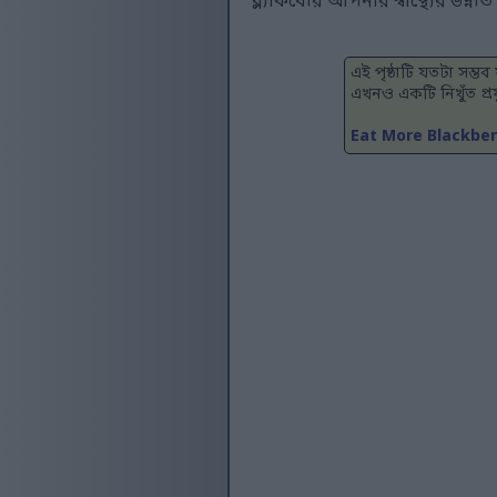
ব্ল্যাকবেরি আপনার স্বাস্থ্যের উন্ন
এই পৃষ্ঠাটি যতটা সম্
এখনও একটি নিখুঁত প্র
Eat More Blackber