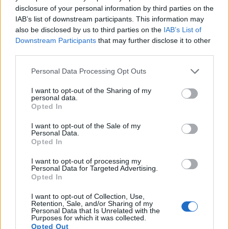
இதய ஆரோக்கியத்திற்கு கேல் ஒரு சிறந்த
disclosure of your personal information by third parties on the
தேர்வாகும். இது அதிக கொழுப்பு மற்றும்
IAB’s list of downstream participants. This information may
இரத்த அழுத்தத்தை குறிவைக்கிறது, இது
also be disclosed by us to third parties on the
IAB’s List of
முக்கிய ஆபத்து காரணிகள். கேல் தொடர்ந்து
Downstream Participants
that may further disclose it to other
சாப்பிடுவது குடலில் பித்த அமிலங்களை
third parties.
பிணைப்பதன் மூலம் எல்டிஎல் கொழுப்பைக்
குறைக்கும்.
Please note that this website/app uses one or more Google
Personal Data Processing Opt Outs
services and may gather and store information including but
வளர்சிதை மாற்ற நோய்க்குறி உள்ள 149
not limited to your visit or usage behaviour. You may click to
I want to opt-out of the Sharing of my
பேரிடம் நடத்தப்பட்ட ஆய்வில், கேல் பவுடர் 8
personal data.
grant or deny consent to Google and its third-party tags to
வாரங்களில் எல்டிஎல் கொழுப்பையும் இரத்த
Opted In
use your data for below specified purposes in below Google
அழுத்தத்தையும் குறைப்பதாகக்
consent section.
I want to opt-out of the Sale of my
கண்டறியப்பட்டது. 14 கிராம் பவுடர் போன்ற
Personal Data.
ஒரு சிறிய அளவு கூட பலனைத் தருகிறது.
Opted In
கேல் வேகவைப்பது அதை இன்னும்
பயனுள்ளதாக மாற்றுகிறது.
I want to opt-out of processing my
Personal Data for Targeted Advertising.
காலேவின் பொட்டாசியம் இரத்த
Opted In
அழுத்தத்திற்கு நல்லது, சோடியத்தை
சமநிலைப்படுத்த உதவுகிறது. அதன்
I want to opt-out of Collection, Use,
Retention, Sale, and/or Sharing of my
நார்ச்சத்து மற்றும் ஆக்ஸிஜனேற்றிகளும்
Personal Data that Is Unrelated with the
உதவுகின்றன. வைட்டமின் கே, வைட்டமின் சி
Purposes for which it was collected.
Opted Out
மற்றும் மாங்கனீசு போன்ற ஊட்டச்சத்துக்கள்