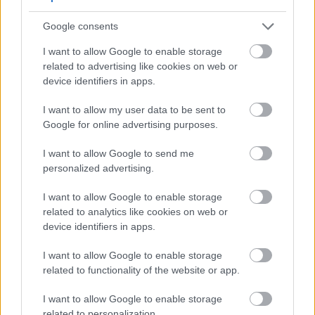
இதயத்தை பலப்படுத்துகின்றன.
Google consents
காலேவில் இதயத்திற்கு முக்கியமான
ரிபோஃப்ளேவின் உள்ளது.
I want to allow Google to enable storage
காலேவில் உள்ள ஒமேகா-3 கொழுப்பு
related to advertising like cookies on web or
அமிலங்கள் இதயத்திற்கு நல்லது,
device identifiers in apps.
வீக்கத்தை எதிர்த்துப் போராடுகின்றன.
இது அடர் பச்சை காய்கறிகளை
I want to allow my user data to be sent to
சாப்பிடுவதற்கான உணவு
Google for online advertising purposes.
வழிகாட்டுதல்களைப் பின்பற்றுகிறது.
I want to allow Google to send me
சிறந்த இதய ஆரோக்கியத்திற்காக சாலடுகள்
personalized advertising.
அல்லது ஸ்மூத்திகளில் கேல் சேர்க்கவும்.
கேலை உங்கள் உணவில் வழக்கமாக சேர்த்துக்
I want to allow Google to enable storage
கொள்வது இயற்கையாகவே இதய
related to analytics like cookies on web or
நோய்களைத் தடுக்க உதவுகிறது.
device identifiers in apps.
I want to allow Google to enable storage
எடை மேலாண்மை மற்றும்
related to functionality of the website or app.
காலேவின் செரிமான
I want to allow Google to enable storage
நன்மைகள்
related to personalization.