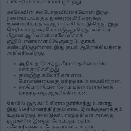
பாக்டீரியாக்களை ஊட்டுகிறது.
காலேவின் சல்போகுவினோவோஸ் இந்த
நன்மை பயக்கும் நுண்ணுயிரிகளுக்கு
உணவளிப்பதாக ஆராய்ச்சி காட்டுகிறது. இது
செரிமானத்தை மேம்படுத்துகிறது. எலிகள்
மீதான ஆய்வுகள் காலே வீக்கக்
குறிப்பான்களை 66% குறைப்பதாகக்
கண்டறிந்துள்ளன. இது குடல் ஆரோக்கியத்தை
அதிகரிக்கிறது.
அதிக நார்ச்சத்து சீரான தன்மையை
ஊக்குவிக்கிறது.
குறைந்த கலோரிகள் எடை
மேலாண்மைக்கு ஏற்றதாக அமைகின்றன.
சல்போராபேன் சேர்மங்கள் வளர்சிதை
மாற்றத்தை ஆதரிக்கின்றன.
கேலில் ஒரு கப் 5 கிராம் நார்ச்சத்து உள்ளது.
இது செரிமானத்திற்கும் எடை இலக்குகளுக்கும்
உதவுகிறது. சாலடுகள், ஸ்மூத்திகள் அல்லது
சூப்களில் இதைச் சேர்ப்பது அதிக
கலோரிகளைச் சேர்க்காமல் உங்கள்