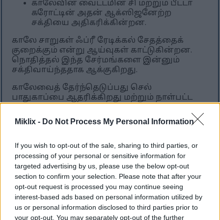
காலேவின் வைட்டமின் சி மற்றும் பீட்டா
கரோட்டின் அதன் ஆக்ஸிஜனேற்ற
சக்தியை அதிகரிக்கின்றன.
காலே சாறுகள் ஃப்ரீ ரேடிக்கல் சேதத்தைக்
குறைக்கும் என்று ஆய்வுகள் காட்டுகின்றன.
நொதித்தல் இந்த சேர்மங்களை இன்னும்
சக்திவாய்ந்ததாக ஆக்குகிறது.
காலேவைத் தேர்ந்தெடுப்பது செல்
பாதுகாப்பை ஆதரிக்கிறது மற்றும் நாள்பட்ட
நோய்களைத் தடுக்க உதவுகிறது. அதன்
வளமான ஆக்ஸிஜனேற்ற பண்புகள்
Miklix -
Do Not Process My Personal Information
ஆரோக்கியமான உணவுக்கு சிறந்த தேர்வாக
அமைகின்றன.
If you wish to opt-out of the sale, sharing to third parties, or
processing of your personal or sensitive information for
targeted advertising by us, please use the below opt-out
காலே இதய
section to confirm your selection. Please note that after your
ஆரோக்கியத்தை எவ்வாறு
opt-out request is processed you may continue seeing
interest-based ads based on personal information utilized by
ஆதரிக்கிறது
us or personal information disclosed to third parties prior to
your opt-out. You may separately opt-out of the further