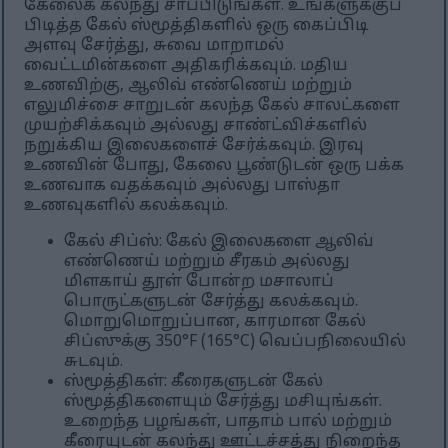
கேலைக் கலந்து சாப்பிடுங்கள். உங்களுக்குப்
பிடித்த கேல் ஸ்மூத்திகளில் ஒரு கைப்பிடி
அளவு சேர்த்து, சுவை மாறாமல்
வைட்டமின்களை அதிகரிக்கவும். மதிய
உணவிற்கு, ஆலிவ் எண்ணெய் மற்றும்
எலுமிச்சை சாறுடன் கலந்த கேல் சாலட்களை
முயற்சிக்கவும் அல்லது சாண்ட்விச்களில்
நறுக்கிய இலைகளைச் சேர்க்கவும். இரவு
உணவின் போது, கேலை பூண்டுடன் ஒரு பக்க
உணவாக வதக்கவும் அல்லது பாஸ்தா
உணவுகளில் கலக்கவும்.
கேல் சிப்ஸ்: கேல் இலைகளை ஆலிவ்
எண்ணெய் மற்றும் சீரகம் அல்லது
மிளகாய் தூள் போன்ற மசாலாப்
பொருட்களுடன் சேர்த்து கலக்கவும்.
மொறுமொறுப்பான, காரமான கேல்
சிப்ஸுக்கு 350°F (165°C) வெப்பநிலையில்
சுடவும்.
ஸ்மூத்திகள்: கீரைகளுடன் கேல்
ஸ்மூத்திகளையும் சேர்த்து மசியுங்கள்.
உறைந்த பழங்கள், பாதாம் பால் மற்றும்
கீரையுடன் கலந்து ஊட்டச்சத்து நிறைந்த