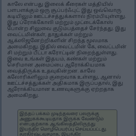
காலே என்பது இலைக் கீரைகள் மத்தியில்
பளபளக்கும் ஒரு சூப்பர்ஃபுட். இது ஒவ்வொரு
கடியிலும் ஊட்டச்சத்துக்களால் நிரம்பியுள்ளது.
இது ப்ரோக்கோலி மற்றும் முட்டைக்கோஸ்
போன்ற சிலுவை குடும்பத்தைச் சேர்ந்தது. இது
வைட்டமின்கள், தாதுக்கள் மற்றும்
ஆக்ஸிஜனேற்றிகளின் சிறந்த மூலமாக
அமைகிறது. இதில் வைட்டமின் கே, வைட்டமின்
சி மற்றும் பீட்டா கரோட்டின் நிறைந்துள்ளது.
இவை உங்கள் இதயம், கண்கள் மற்றும்
செரிமான அமைப்பை ஆரோக்கியமாக
வைத்திருக்க உதவுகின்றன. காலே
கலோரிகளிலும் குறைவாக உள்ளது, ஆனால்
ஊட்டச்சத்துக்கள் அதிகமாக இருப்பதால், இது
ஆரோக்கியமான உணவுகளுக்கு ஏற்றதாக
அமைகிறது.
இந்தப் பக்கம் முடிந்தவரை பலருக்கு
அணுகக்கூடியதாக இருக்க வேண்டும்
என்பதற்காக ஆங்கிலத்திலிருந்து
இயந்திர மொழிபெயர்ப்பு செய்யப்பட்டது.
துரதிர்ஷ்டவசமாக, இயந்திர