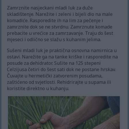
Zamrznite nasjeckani mladi luk za duže
skladištenje. Narežite i zeleni i bijeli dio na male
komadiće. Rasporedite ih na lim za pečenje i
zamrznite dok se ne stvrdnu. Zamrznute komade
prebacite u vrećice za zamrzavanje. Traju do šest
mjeseci i odlično se slažu s kuhanim jelima.
Sušeni mladi luk je praktična osnovna namirnica u
ostavi. Narežite ga na tanke kriške i rasporedite na
posude za dehidrator. Sušite na 125 stepeni
Celzijusa četiri do šest sati dok ne postane hrskav.
Čuvajte u hermetički zatvorenim posudama,
zaštićeno od svjetlosti. Rehidrirajte u supama ili
koristite direktno u kuhanju.