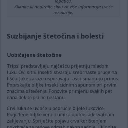
lopaticu.
Kliknite ili dodirnite sliku za više informacija i veće
rezolucije.
Suzbijanje štetočina i bolesti
Uobičajene štetočine
Tripsi predstavljaju najčešću prijetnju mladom
luku. Ovi sitni insekti stvaraju srebrnaste pruge na
lišću. Jake zaraze usporavaju rast i smanjuju prinos.
Poprskajte biljke insekticidnim sapunom pri prvim
znacima oštećenja. Ponovite primjenu svakih pet
dana dok tripsi ne nestanu.
Crvi luka se uvlače u područje bijele lukovice.
Pogođene biljke venu i umiru uprkos adekvatnom
zalijevanju. Spriječite pojavu crva korištenjem
pokrivača za redove odmah nakon sadnje. Uklonite