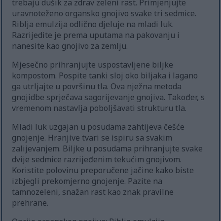
trebaju dušik za zdrav zeleni rast. Primjenjujte
uravnoteženo organsko gnojivo svake tri sedmice.
Riblja emulzija odlično djeluje na mladi luk.
Razrijedite je prema uputama na pakovanju i
nanesite kao gnojivo za zemlju.
Mjesečno prihranjujte uspostavljene biljke
kompostom. Pospite tanki sloj oko biljaka i lagano
ga utrljajte u površinu tla. Ova nježna metoda
gnojidbe sprječava sagorijevanje gnojiva. Također, s
vremenom nastavlja poboljšavati strukturu tla.
Mladi luk uzgajan u posudama zahtijeva češće
gnojenje. Hranjive tvari se ispiru sa svakim
zalijevanjem. Biljke u posudama prihranjujte svake
dvije sedmice razrijeđenim tekućim gnojivom.
Koristite polovinu preporučene jačine kako biste
izbjegli prekomjerno gnojenje. Pazite na
tamnozeleni, snažan rast kao znak pravilne
prehrane.