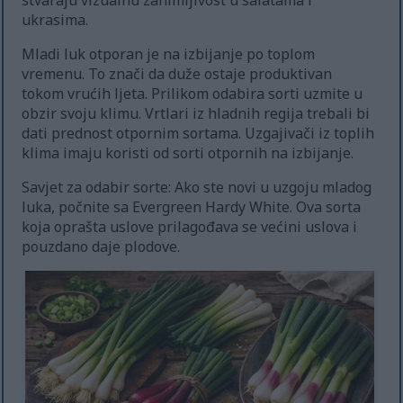
stvaraju vizualnu zanimljivost u salatama i
ukrasima.
Mladi luk otporan je na izbijanje po toplom
vremenu. To znači da duže ostaje produktivan
tokom vrućih ljeta. Prilikom odabira sorti uzmite u
obzir svoju klimu. Vrtlari iz hladnih regija trebali bi
dati prednost otpornim sortama. Uzgajivači iz toplih
klima imaju koristi od sorti otpornih na izbijanje.
Savjet za odabir sorte: Ako ste novi u uzgoju mladog
luka, počnite sa Evergreen Hardy White. Ova sorta
koja oprašta uslove prilagođava se većini uslova i
pouzdano daje plodove.