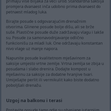
primaju više biljaka za veći urod. Standardna saksija
promjera dvanaest inča udobno prima dvanaest do
petnaest mladog luka.
Birajte posude s odgovarajućim drenažnim
otvorima. Glinene posude bolje dišu, ali se brže
suše. Plastične posude duže zadržavaju vlagu i lakše
su. Posude za samonavodnjavanje odlično
funkcionišu za mladi luk. One održavaju konstantan
nivo vlage uz manje napora.
Napunite posude kvalitetnom mješavinom za
saksije umjesto vrtne zemlje. Vrtna zemlja se zbija u
posudama i slabo drenira. Dodajte kompost u
mješavinu za saksije za dodatne hranjive tvari.
Umiješajte perlit ili vermikulit kako biste dodatno
poboljšali drenažu.
Uzgoj na balkonu i terasi
Postavite posude tamo gdje su obasjane jutarnjim