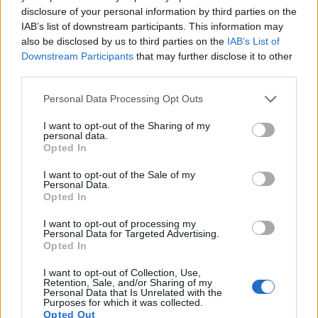
Djelomična sjena postaje prednost u vrućim
disclosure of your personal information by third parties on the
klimama. Previše intenzivne ljetne vrućine može
IAB’s list of downstream participants. This information may
stresirati biljke i izazvati rano cvjetanje. Lokacija s
also be disclosed by us to third parties on the
IAB’s List of
jutarnjim suncem i popodnevnom sjenom savršeno
Downstream Participants
that may further disclose it to other
funkcionira u toplim regijama. Ovo štiti biljke tokom
third parties.
najtoplijeg dijela dana.
Please note that this website/app uses one or more Google
Personal Data Processing Opt Outs
Mladi luk uzgajan u posudama nudi fleksibilnost u
services and may gather and store information including but
izlaganju suncu. Pomjerajte saksije da prate sunce
not limited to your visit or usage behaviour. You may click to
I want to opt-out of the Sharing of my
personal data.
ili po potrebi obezbijedite popodnevnu sjenu.
grant or deny consent to Google and its third-party tags to
Opted In
use your data for below specified purposes in below Google
Pratite svoje biljke na znakove nedovoljnog svjetla.
consent section.
Blijedi, vretenasti rast ukazuje na to da im je
I want to opt-out of the Sale of my
Personal Data.
potrebno više sunca. Prilagodite položaj u skladu s
Opted In
tim za najbolje rezultate.
I want to opt-out of processing my
Personal Data for Targeted Advertising.
Opted In
I want to opt-out of Collection, Use,
Retention, Sale, and/or Sharing of my
Personal Data that Is Unrelated with the
Purposes for which it was collected.
Opted Out