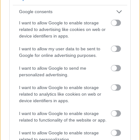
Google consents
I want to allow Google to enable storage
related to advertising like cookies on web or
device identifiers in apps.
Zdravi mladi luk raste u tamnom tlu sa slamnatim
I want to allow my user data to be sent to
malčem u djelomično zasjenjenom vrtu, okružen
Google for online advertising purposes.
mekim zelenilom i prošaranom sunčevom svjetlošću.
Kliknite ili dodirnite sliku za više informacija i veće
I want to allow Google to send me
rezolucije.
personalized advertising.
I want to allow Google to enable storage
Raspored zalijevanja mladog
related to analytics like cookies on web or
device identifiers in apps.
luka
I want to allow Google to enable storage
related to functionality of the website or app.
Konstantna vlažnost daje najbolji mladi luk. Ove
biljke s plitkim korijenjem trebaju redovno
I want to allow Google to enable storage
zalijevanje. Gornji sloj zemlje treba ostati
related to personalization.