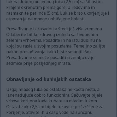
luk na dubinu od jednog inča (2,5 cm) sa šiljastim
krajem okrenutim prema gore. U redovima ih
razmaknite pet inča (5 cm). Luk se brzo ukorjenjuje i
otporan je na mnoge uobičajene bolesti.
Presađivanje iz rasadnika štedi još više vremena.
Odaberite biljke zdravog izgleda sa živopisnim
zelenim vrhovima. Posadite ih na istu dubinu na
kojoj su rasle u svojim posudama. Temeljno zalijte
nakon presađivanja kako biste smanjili šok.
Presađivanje se može posaditi u zemlju dvije
sedmice prije posljednjeg mraza.
Obnavljanje od kuhinjskih ostataka
Uzgoj mladog luka od ostataka ne košta ništa, a
iznenađujuće dobro funkcionira. Sačuvajte bijele
vrhove korijena kada kuhate sa mladim lukom.
Ostavite oko 2,5 cm bijele lukovice pričvršćene za
korijenje. Stavite ih u čašu vode na sunčanu