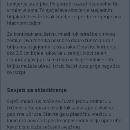
lomljenje stabljike. Po potrebi razrahlite okolno tlo
vrtnim vilama. To sprječava oštećenje susjednih
biljaka. Otresite višak zemlje i isperite korijenje pod
hladnom vodom.
Za kontinuiranu žetvu, mladi luk odrežite u nivou
zemlje. Ova tehnika posebno dobro funkcionira s
biljkama uzgojenim iz ostataka. Ostavite korijenje i
oko 2,5 cm bijele lukovice u zemlji. Novi zeleni
izdanci pojavljuju se u roku od dvije sedmice. Istu
biljku možete ubrati tri do četiri puta prije nego što
se iscrpi.
Savjeti za skladištenje
Svježi mladi luk može se čuvati jednu sedmicu u
frižideru. Neoprani mladi luk zamotajte u vlažne
papirne ubruse. Stavite ga u plastičnu vrećicu u
ladicu za povrće. Operite neposredno prije upotrebe
kako biste duže sačuvali svježinu.