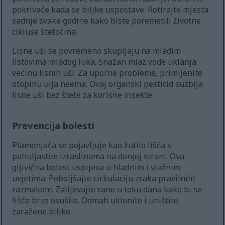
pokrivače kada se biljke uspostave. Rotirajte mjesta
sadnje svake godine kako biste poremetili životne
cikluse štetočina.
Lisne uši se povremeno skupljaju na mladim
listovima mladog luka. Snažan mlaz vode uklanja
većinu lisnih uši. Za uporne probleme, primijenite
otopinu ulja neema. Ovaj organski pesticid suzbija
lisne uši bez štete za korisne insekte.
Prevencija bolesti
Plamenjača se pojavljuje kao žutilo lišća s
pahuljastim izraslinama na donjoj strani. Ova
gljivična bolest uspijeva u hladnim i vlažnim
uvjetima. Poboljšajte cirkulaciju zraka pravilnim
razmakom. Zalijevajte rano u toku dana kako bi se
lišće brzo osušilo. Odmah uklonite i uništite
zaražene biljke.