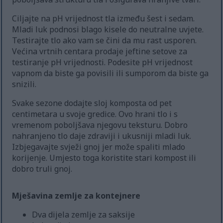
Ciljajte na pH vrijednost tla između šest i sedam.
Mladi luk podnosi blago kisele do neutralne uvjete.
Testirajte tlo ako vam se čini da mu rast usporen.
Većina vrtnih centara prodaje jeftine setove za
testiranje pH vrijednosti. Podesite pH vrijednost
vapnom da biste ga povisili ili sumporom da biste ga
snizili.
Svake sezone dodajte sloj komposta od pet
centimetara u svoje gredice. Ovo hrani tlo i s
vremenom poboljšava njegovu teksturu. Dobro
nahranjeno tlo daje zdraviji i ukusniji mladi luk.
Izbjegavajte svježi gnoj jer može spaliti mlado
korijenje. Umjesto toga koristite stari kompost ili
dobro truli gnoj.
Mješavina zemlje za kontejnere
Dva dijela zemlje za saksije