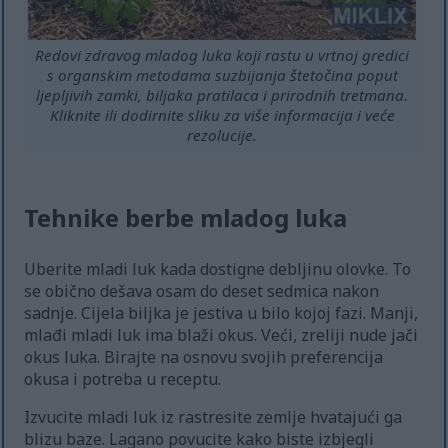
Redovi zdravog mladog luka koji rastu u vrtnoj gredici
s organskim metodama suzbijanja štetočina poput
ljepljivih zamki, biljaka pratilaca i prirodnih tretmana.
Kliknite ili dodirnite sliku za više informacija i veće
rezolucije.
Tehnike berbe mladog luka
Uberite mladi luk kada dostigne debljinu olovke. To
se obično dešava osam do deset sedmica nakon
sadnje. Cijela biljka je jestiva u bilo kojoj fazi. Manji,
mlađi mladi luk ima blaži okus. Veći, zreliji nude jači
okus luka. Birajte na osnovu svojih preferencija
okusa i potreba u receptu.
Izvucite mladi luk iz rastresite zemlje hvatajući ga
blizu baze. Lagano povucite kako biste izbjegli