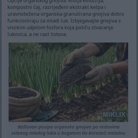
Opcije organskog gnojiva: Riblja emulzija,
kompostni čaj, razrijeđeni ekstrakt kelpa i
uravnotežena organska granulirana gnojiva dobro
funkcioniraju za mladi luk. Izbjegavajte gnojiva s
visokim udjelom fosfora koja potiču stvaranje
lukovica, a ne rast listova.
Baštovan posipa organsko gnojivo po redovima
zelenog mladog luka u bogatom tlu koristeći metalnu