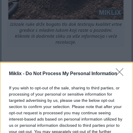
Izlizale ruke drže bogato tlo dok testiraju kvalitet vrtne
gredice s mladim lukom koji raste u pozadini.
Kliknite ili dodirnite sliku za više informacija i veće
rezolucije.
Potrebe sunčeve svjetlosti za
Miklix -
Do Not Process My Personal Information
zdrav mladi luk
If you wish to opt-out of the sale, sharing to third parties, or
Mladi luk najbolje uspijeva kada je izložen punom
processing of your personal or sensitive information for
suncu. To znači šest do osam sati direktne sunčeve
targeted advertising by us, please use the below opt-out
svjetlosti dnevno. Puno sunce potiče snažan rast i
section to confirm your selection. Please note that after your
jači okus. Međutim, ovaj prilagodljivi luk bolje
opt-out request is processed you may continue seeing
podnosi djelomičnu sjenu od mnogih povrća. Rast će
interest-based ads based on personal information utilized by
na mjestima koja primaju četiri do šest sati sunca.
us or personal information disclosed to third parties prior to
your opt-out. You may separately opt-out of the further