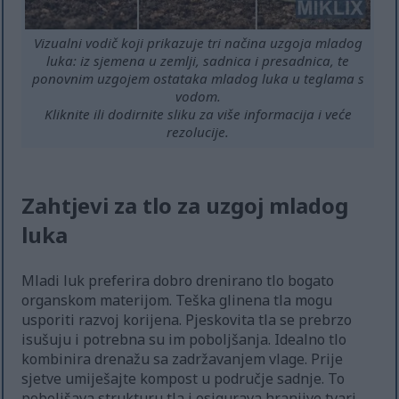
Vizualni vodič koji prikazuje tri načina uzgoja mladog
luka: iz sjemena u zemlji, sadnica i presadnica, te
ponovnim uzgojem ostataka mladog luka u teglama s
vodom.
Kliknite ili dodirnite sliku za više informacija i veće
rezolucije.
Zahtjevi za tlo za uzgoj mladog
luka
Mladi luk preferira dobro drenirano tlo bogato
organskom materijom. Teška glinena tla mogu
usporiti razvoj korijena. Pjeskovita tla se prebrzo
isušuju i potrebna su im poboljšanja. Idealno tlo
kombinira drenažu sa zadržavanjem vlage. Prije
sjetve umiješajte kompost u područje sadnje. To
poboljšava strukturu tla i osigurava hranjive tvari.