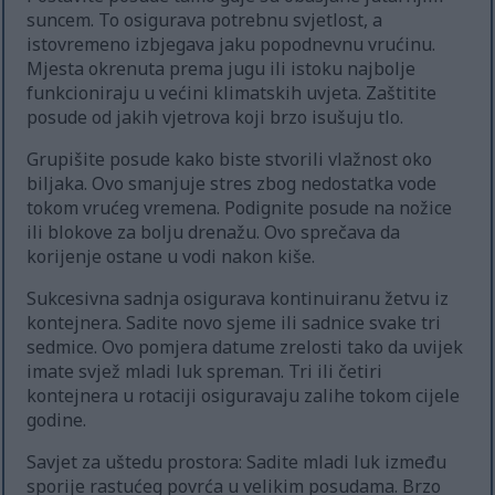
suncem. To osigurava potrebnu svjetlost, a
istovremeno izbjegava jaku popodnevnu vrućinu.
Mjesta okrenuta prema jugu ili istoku najbolje
funkcioniraju u većini klimatskih uvjeta. Zaštitite
posude od jakih vjetrova koji brzo isušuju tlo.
Grupišite posude kako biste stvorili vlažnost oko
biljaka. Ovo smanjuje stres zbog nedostatka vode
tokom vrućeg vremena. Podignite posude na nožice
ili blokove za bolju drenažu. Ovo sprečava da
korijenje ostane u vodi nakon kiše.
Sukcesivna sadnja osigurava kontinuiranu žetvu iz
kontejnera. Sadite novo sjeme ili sadnice svake tri
sedmice. Ovo pomjera datume zrelosti tako da uvijek
imate svjež mladi luk spreman. Tri ili četiri
kontejnera u rotaciji osiguravaju zalihe tokom cijele
godine.
Savjet za uštedu prostora: Sadite mladi luk između
sporije rastućeg povrća u velikim posudama. Brzo