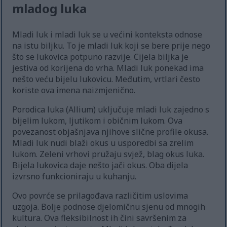
mladog luka
Mladi luk i mladi luk se u većini konteksta odnose
na istu biljku. To je mladi luk koji se bere prije nego
što se lukovica potpuno razvije. Cijela biljka je
jestiva od korijena do vrha. Mladi luk ponekad ima
nešto veću bijelu lukovicu. Međutim, vrtlari često
koriste ova imena naizmjenično.
Porodica luka (Allium) uključuje mladi luk zajedno s
bijelim lukom, ljutikom i običnim lukom. Ova
povezanost objašnjava njihove slične profile okusa.
Mladi luk nudi blaži okus u usporedbi sa zrelim
lukom. Zeleni vrhovi pružaju svjež, blag okus luka.
Bijela lukovica daje nešto jači okus. Oba dijela
izvrsno funkcioniraju u kuhanju.
Ovo povrće se prilagođava različitim uslovima
uzgoja. Bolje podnose djelomičnu sjenu od mnogih
kultura. Ova fleksibilnost ih čini savršenim za