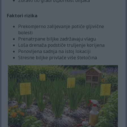
Zdravo tlo gradi otpornost biljaka
Faktori rizika
Prekomjerno zalijevanje potiče gljivične
bolesti
Prenatrpane biljke zadržavaju vlagu
Loša drenaža podstiče truljenje korijena
Ponovljena sadnja na istoj lokaciji
Stresne biljke privlače više štetočina