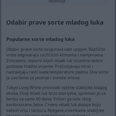
rezolucije.
Odabir prave sorte mladog luka
Popularne sorte mladog luka
Odabir prave sorte osigurava vam uspjeh. Različite
vrste odgovaraju različitim klimama i namjenama.
Zimzeleni, otporni bijeli mladi luk izuzetno dobro
podnose hladno vrijeme. Preživljavaju mraz i
nastavljaju rasti kada temperature padnu. Ova sorta
je savršena za jesenje i zimske vrtove.
Tokyo Long White proizvodi nježne stabljike blagog
okusa. Ovaj mladi luk brzo sazrijeva, spreman je za
berbu za samo 60 dana. Vrtlari ga vole zbog
kontinuirane žetve. Crveni mladi luk dodaje boju
vašem vrtu i tanjuru. Njegove crvenkaste stabljike