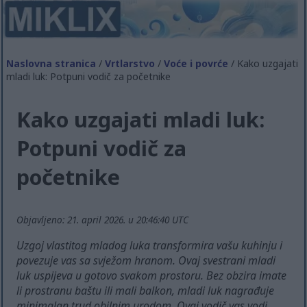
Naslovna stranica
/
Vrtlarstvo
/
Voće i povrće
/ Kako uzgajati
mladi luk: Potpuni vodič za početnike
Kako uzgajati mladi luk:
Potpuni vodič za
početnike
Objavljeno: 21. april 2026. u 20:46:40 UTC
Uzgoj vlastitog mladog luka transformira vašu kuhinju i
povezuje vas sa svježom hranom. Ovaj svestrani mladi
luk uspijeva u gotovo svakom prostoru. Bez obzira imate
li prostranu baštu ili mali balkon, mladi luk nagrađuje
minimalan trud obilnim urodom. Ovaj vodič vas vodi