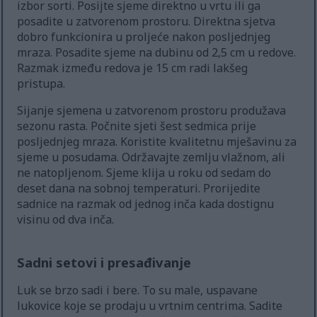
izbor sorti. Posijte sjeme direktno u vrtu ili ga
posadite u zatvorenom prostoru. Direktna sjetva
dobro funkcionira u proljeće nakon posljednjeg
mraza. Posadite sjeme na dubinu od 2,5 cm u redove.
Razmak između redova je 15 cm radi lakšeg
pristupa.
Sijanje sjemena u zatvorenom prostoru produžava
sezonu rasta. Počnite sjeti šest sedmica prije
posljednjeg mraza. Koristite kvalitetnu mješavinu za
sjeme u posudama. Održavajte zemlju vlažnom, ali
ne natopljenom. Sjeme klija u roku od sedam do
deset dana na sobnoj temperaturi. Prorijedite
sadnice na razmak od jednog inča kada dostignu
visinu od dva inča.
Sadni setovi i presađivanje
Luk se brzo sadi i bere. To su male, uspavane
lukovice koje se prodaju u vrtnim centrima. Sadite