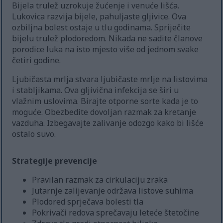
Bijela trulež uzrokuje žućenje i venuće lišća.
Lukovica razvija bijele, pahuljaste gljivice. Ova
ozbiljna bolest ostaje u tlu godinama. Spriječite
bijelu trulež plodoredom. Nikada ne sadite članove
porodice luka na isto mjesto više od jednom svake
četiri godine.
Ljubičasta mrlja stvara ljubičaste mrlje na listovima
i stabljikama. Ova gljivična infekcija se širi u
vlažnim uslovima. Birajte otporne sorte kada je to
moguće. Obezbedite dovoljan razmak za kretanje
vazduha. Izbegavajte zalivanje odozgo kako bi lišće
ostalo suvo.
Strategije prevencije
Pravilan razmak za cirkulaciju zraka
Jutarnje zalijevanje održava listove suhima
Plodored sprječava bolesti tla
Pokrivači redova sprečavaju leteće štetočine