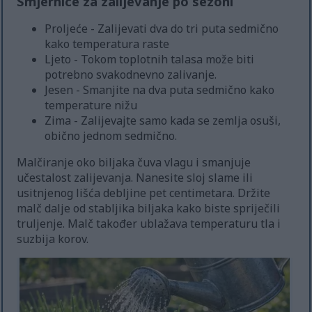
Smjernice za zalijevanje po sezoni
Proljeće - Zalijevati dva do tri puta sedmično
kako temperatura raste
Ljeto - Tokom toplotnih talasa može biti
potrebno svakodnevno zalivanje.
Jesen - Smanjite na dva puta sedmično kako
temperature nižu
Zima - Zalijevajte samo kada se zemlja osuši,
obično jednom sedmično.
Malčiranje oko biljaka čuva vlagu i smanjuje
učestalost zalijevanja. Nanesite sloj slame ili
usitnjenog lišća debljine pet centimetara. Držite
malč dalje od stabljika biljaka kako biste spriječili
truljenje. Malč također ublažava temperaturu tla i
suzbija korov.