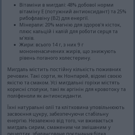
Вітаміни в мигдалі: 48% добової норми
вітаміну Е (потужний антиоксидант) та 25%
рибофлавіну (B2) для енергії.
Мінерали: 20% магнію для здоров'я кісток,
плюс кальцій і калій для роботи серця та
м'язів.
Жири: всього 14 г, з них 9 г
мононенасичених жирів, що знижують
рівень поганого холестерину.
Мигдаль містить постійну кількість поживних
речовин. Такі сорти, як Нонпарей, відомі своєю
якістю та смаком. Усі мигдальні горіхи містять
корисні сполуки, такі як аргінін для кровотоку та
поліфеноли як антиоксиданти.
Їхні натуральні олії та клітковина уповільнюють
засвоєння цукру, забезпечуючи стабільну
енергію. Незалежно від того, чи вживається
мигдаль сирим, смаженим чи змішаним у
рецептах, збалансоване поєднання білка,