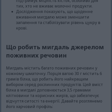
підтримує міцність кісток, особливо для
тих, хто не вживає молочні продукти.
Дослідження показують, що щоденне
вживання мигдалю може зменшити
запалення та стабілізувати рівень цукру в
крові.
Що робить мигдаль джерелом
поживних речовин
Мигдаль містить багато поживних речовин у
кожному шматочку. Порція вагою 30 г містить 6
грамів білка, що робить його найкращим
вибором серед рослинних продуктів. Цей вміст
білка в мигдалі доповнюється 3,5 грамами
клітковини та корисних жирів, що забезпечує
відчуття ситості та енергії. Давайте розглянемо
його харчовий профіль: