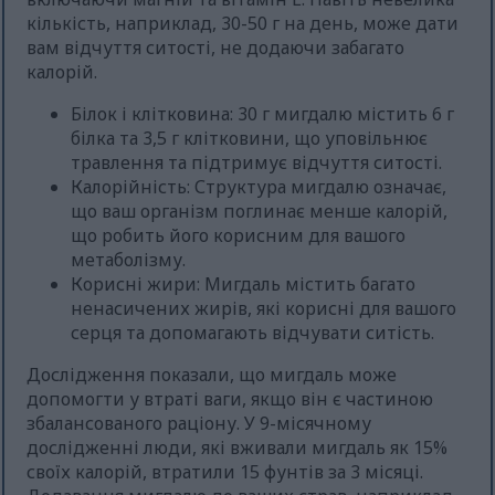
кількість, наприклад, 30-50 г на день, може дати
вам відчуття ситості, не додаючи забагато
калорій.
Білок і клітковина: 30 г мигдалю містить 6 г
білка та 3,5 г клітковини, що уповільнює
травлення та підтримує відчуття ситості.
Калорійність: Структура мигдалю означає,
що ваш організм поглинає менше калорій,
що робить його корисним для вашого
метаболізму.
Корисні жири: Мигдаль містить багато
ненасичених жирів, які корисні для вашого
серця та допомагають відчувати ситість.
Дослідження показали, що мигдаль може
допомогти у втраті ваги, якщо він є частиною
збалансованого раціону. У 9-місячному
дослідженні люди, які вживали мигдаль як 15%
своїх калорій, втратили 15 фунтів за 3 місяці.