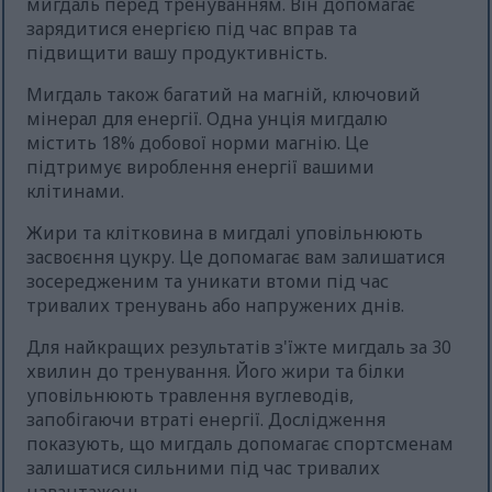
мигдаль перед тренуванням. Він допомагає
зарядитися енергією під час вправ та
підвищити вашу продуктивність.
Мигдаль також багатий на магній, ключовий
мінерал для енергії. Одна унція мигдалю
містить 18% добової норми магнію. Це
підтримує вироблення енергії вашими
клітинами.
Жири та клітковина в мигдалі уповільнюють
засвоєння цукру. Це допомагає вам залишатися
зосередженим та уникати втоми під час
тривалих тренувань або напружених днів.
Для найкращих результатів з'їжте мигдаль за 30
хвилин до тренування. Його жири та білки
уповільнюють травлення вуглеводів,
запобігаючи втраті енергії. Дослідження
показують, що мигдаль допомагає спортсменам
залишатися сильними під час тривалих