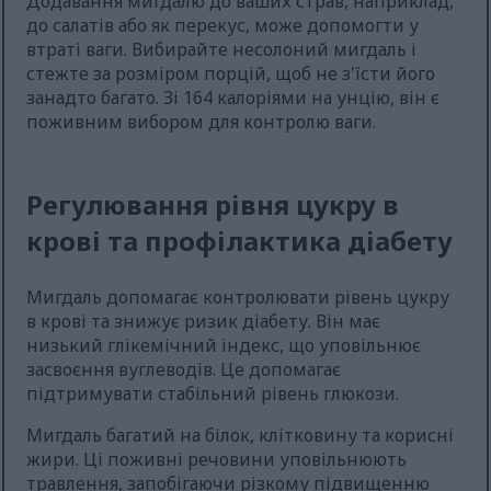
Додавання мигдалю до ваших страв, наприклад,
до салатів або як перекус, може допомогти у
втраті ваги. Вибирайте несолоний мигдаль і
стежте за розміром порцій, щоб не з'їсти його
занадто багато. Зі 164 калоріями на унцію, він є
поживним вибором для контролю ваги.
Регулювання рівня цукру в
крові та профілактика діабету
Мигдаль допомагає контролювати рівень цукру
в крові та знижує ризик діабету. Він має
низький глікемічний індекс, що уповільнює
засвоєння вуглеводів. Це допомагає
підтримувати стабільний рівень глюкози.
Мигдаль багатий на білок, клітковину та корисні
жири. Ці поживні речовини уповільнюють
травлення, запобігаючи різкому підвищенню