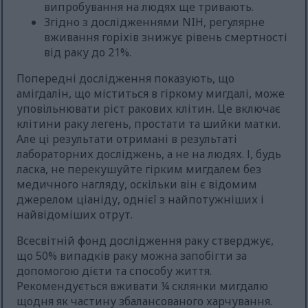
випробування на людях ще тривають.
Згідно з дослідженнями NIH, регулярне
вживання горіхів знижує рівень смертності
від раку до 21%.
Попередні дослідження показують, що
амігдалін, що міститься в гіркому мигдалі, може
уповільнювати ріст ракових клітин. Це включає
клітини раку легень, простати та шийки матки.
Але ці результати отримані в результаті
лабораторних досліджень, а не на людях. І, будь
ласка, не перекушуйте гірким мигдалем без
медичного нагляду, оскільки він є відомим
джерелом ціаніду, однієї з найпотужніших і
найвідоміших отрут.
Всесвітній фонд дослідження раку стверджує,
що 50% випадків раку можна запобігти за
допомогою дієти та способу життя.
Рекомендується вживати ¼ склянки мигдалю
щодня як частину збалансованого харчування.