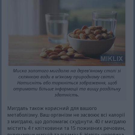
Миска золотого мигдалю на дерев'яному столі зі
склянкою води в м'якому природному світлі.
Натисніть або торкніться зображення, щоб
отримати більше інформації та вищу роздільну
здатність.
Мигдаль також корисний для вашого
метаболізму. Ваш організм не засвоює всі калорії
з мигдалю, що допомагає схуднути. 40 г мигдалю
містить 4 г клітковини та 15 поживних речовин,
включаючи магній та вітамін Е. Навіть невелика