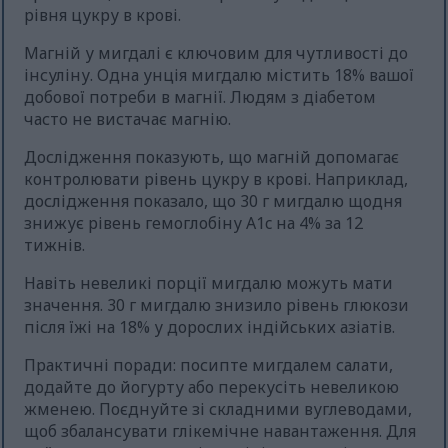
рівня цукру в крові.
Магній у мигдалі є ключовим для чутливості до
інсуліну. Одна унція мигдалю містить 18% вашої
добової потреби в магнії. Людям з діабетом
часто не вистачає магнію.
Дослідження показують, що магній допомагає
контролювати рівень цукру в крові. Наприклад,
дослідження показало, що 30 г мигдалю щодня
знижує рівень гемоглобіну A1c на 4% за 12
тижнів.
Навіть невеликі порції мигдалю можуть мати
значення. 30 г мигдалю знизило рівень глюкози
після їжі на 18% у дорослих індійських азіатів.
Практичні поради: посипте мигдалем салати,
додайте до йогурту або перекусіть невеликою
жменею. Поєднуйте зі складними вуглеводами,
щоб збалансувати глікемічне навантаження. Для