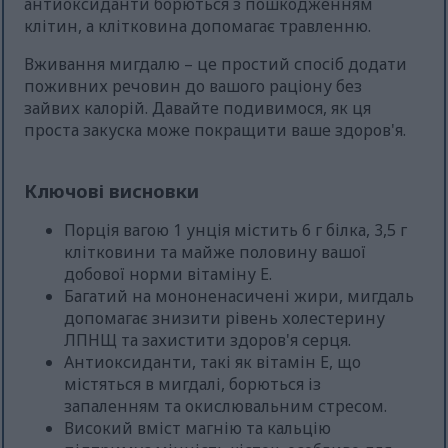
антиоксиданти борються з пошкодженням
клітин, а клітковина допомагає травленню.
Вживання мигдалю – це простий спосіб додати
поживних речовин до вашого раціону без
зайвих калорій. Давайте подивимося, як ця
проста закуска може покращити ваше здоров'я.
Ключові висновки
Порція вагою 1 унція містить 6 г білка, 3,5 г
клітковини та майже половину вашої
добової норми вітаміну Е.
Багатий на мононенасичені жири, мигдаль
допомагає знизити рівень холестерину
ЛПНЩ та захистити здоров'я серця.
Антиоксиданти, такі як вітамін Е, що
містяться в мигдалі, борються із
запаленням та окислювальним стресом.
Високий вміст магнію та кальцію