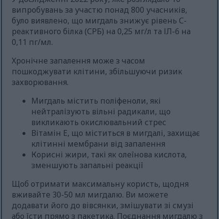
випробувань за участю понад 800 учасників,
було виявлено, що мигдаль знижує рівень С-
реактивного білка (СРБ) на 0,25 мг/л та ІЛ-6 на
0,11 пг/мл.
Хронічне запалення може з часом
пошкоджувати клітини, збільшуючи ризик
захворювання.
Мигдаль містить поліфеноли, які
нейтралізують вільні радикали, що
викликають окислювальний стрес
Вітамін Е, що міститься в мигдалі, захищає
клітинні мембрани від запалення
Корисні жири, такі як олеїнова кислота,
зменшують запальні реакції
Щоб отримати максимальну користь, щодня
вживайте 30-50 мл мигдалю. Ви можете
додавати його до вівсянки, змішувати зі смузі
або їсти прямо з пакетика. Поєднання мигдалю з