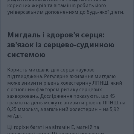
корисних жирів та вітамінів робить його
універсальним доповненням до будь-якої дієти.
Мигдаль і здоров'я серця:
зв'язок із серцево-судинною
системою
Користь мигдалю для серця науково
підтверджена. Регулярне вживання мигдалю
може знизити рівень холестерину ЛПНЩ, який
є основним фактором ризику серцевих
захворювань. Дослідження показують, що 45
грамів на день можуть знизити рівень ЛПНЩ на
0,25 ммоль/л, а загальний холестерин – на 5,92
мг/дл.
Ці горіхи багаті на вітамін Е, магній та
ненасичені жири. Ці поживні речовини