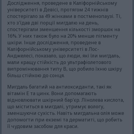
Дослідження, проведене в Каліфорнійському
університеті в Девісі, протягом 24 тижнів
спостерігало за 49 жінками в постменопаузі. Ті,
хто з'їдав дві порції мигдалю на день,
спостерігали зменшення кількості зморшок на
16%. У них також було на 20% менше пігменту
шкіри. Інше дослідження, проведене в
Каліфорнійському університеті в Лос-
Анджелесі, показало, що люди, які їли мигдаль,
мали кращу стійкість до ультрафіолетового
випромінювання типу B, що робило їхню шкіру
більш стійкою до сонця.
Мигдаль багатий на антиоксиданти, такі як
вітамін Е та цинк. Вони допомагають
відновлювати шкірний бар'єр. Лінолева кислота,
що міститься в мигдалі, утримує вологу,
зменшуючи сухість. Навіть мигдальна олія може
допомогти при екземі та дерматиті, що робить
її чудовим засобом для краси.