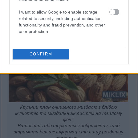
Дослідження показують, що клітковина
мигдалю допомагає розм’якшити стілець і
I want to allow Google to enable storage
підтримує регулярність випорожнень. Це
related to security, including authentication
functionality and fraud prevention, and other
завдяки розчинній і нерозчинній клітковині.
user protection.
CONFIRM
Крупний план очищеного мигдалю з блідою
м'якоттю та мигдальним листям на теплому
фоні.
Натисніть або торкніться зображення, щоб
отримати більше інформації та вищу роздільну
здатність.