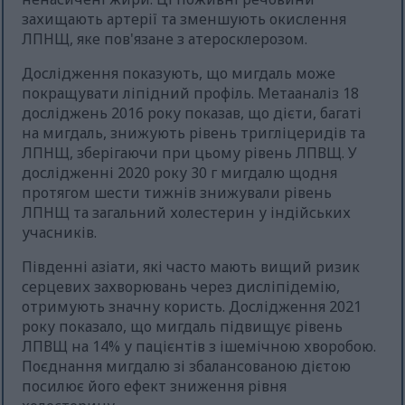
захищають артерії та зменшують окислення
ЛПНЩ, яке пов'язане з атеросклерозом.
Дослідження показують, що мигдаль може
покращувати ліпідний профіль. Метааналіз 18
досліджень 2016 року показав, що дієти, багаті
на мигдаль, знижують рівень тригліцеридів та
ЛПНЩ, зберігаючи при цьому рівень ЛПВЩ. У
дослідженні 2020 року 30 г мигдалю щодня
протягом шести тижнів знижували рівень
ЛПНЩ та загальний холестерин у індійських
учасників.
Південні азіати, які часто мають вищий ризик
серцевих захворювань через дисліпідемію,
отримують значну користь. Дослідження 2021
року показало, що мигдаль підвищує рівень
ЛПВЩ на 14% у пацієнтів з ішемічною хворобою.
Поєднання мигдалю зі збалансованою дієтою
посилює його ефект зниження рівня