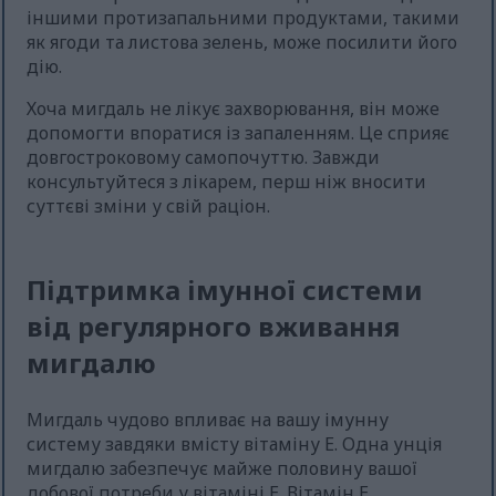
іншими протизапальними продуктами, такими
як ягоди та листова зелень, може посилити його
дію.
Хоча мигдаль не лікує захворювання, він може
допомогти впоратися із запаленням. Це сприяє
довгостроковому самопочуттю. Завжди
консультуйтеся з лікарем, перш ніж вносити
суттєві зміни у свій раціон.
Підтримка імунної системи
від регулярного вживання
мигдалю
Мигдаль чудово впливає на вашу імунну
систему завдяки вмісту вітаміну Е. Одна унція
мигдалю забезпечує майже половину вашої
добової потреби у вітаміні Е. Вітамін Е