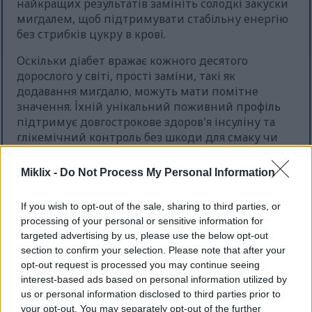
найкращих результатів замініть солодкі закуски
мигдалем, щоб підтримувати стабільну енергію
без стрибків цукру в крові.
Оскільки діабет вражає кожного десятого
дорослого у світі, прості заміни, такі як
додавання мигдалю, можуть мати помітне
значення. Їхній унікальний поживний профіль
підтримує довгострокове здоров'я інсуліну та
глікемічний контроль без шкоди для смаку чи
зручності.
Miklix -
Do Not Process My Personal Information
Користь для мозку щоденного
If you wish to opt-out of the sale, sharing to third parties, or
processing of your personal or sensitive information for
вживання мигдалю
targeted advertising by us, please use the below opt-out
section to confirm your selection. Please note that after your
Мигдаль багатий на поживні речовини, які
opt-out request is processed you may continue seeing
покращують здоров'я мозку. Він містить багато
interest-based ads based on personal information utilized by
вітаміну Е, який захищає від пошкоджень, що
us or personal information disclosed to third parties prior to
можуть уповільнити мислення. Це робить
your opt-out. You may separately opt-out of the further