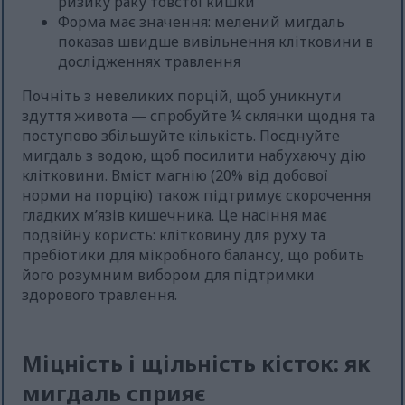
ризику раку товстої кишки
Форма має значення: мелений мигдаль
показав швидше вивільнення клітковини в
дослідженнях травлення
Почніть з невеликих порцій, щоб уникнути
здуття живота — спробуйте ¼ склянки щодня та
поступово збільшуйте кількість. Поєднуйте
мигдаль з водою, щоб посилити набухаючу дію
клітковини. Вміст магнію (20% від добової
норми на порцію) також підтримує скорочення
гладких м’язів кишечника. Це насіння має
подвійну користь: клітковину для руху та
пребіотики для мікробного балансу, що робить
його розумним вибором для підтримки
здорового травлення.
Міцність і щільність кісток: як
мигдаль сприяє