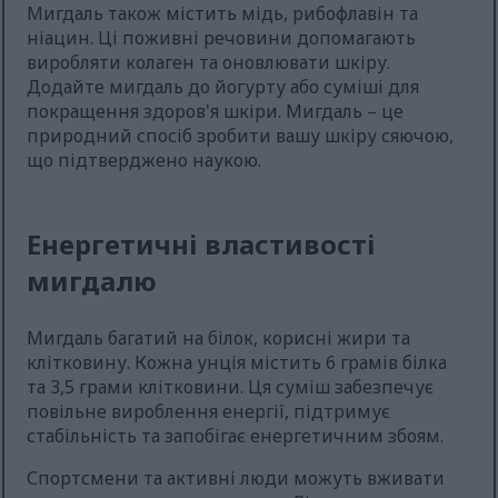
Мигдаль також містить мідь, рибофлавін та
ніацин. Ці поживні речовини допомагають
виробляти колаген та оновлювати шкіру.
Додайте мигдаль до йогурту або суміші для
покращення здоров'я шкіри. Мигдаль – це
природний спосіб зробити вашу шкіру сяючою,
що підтверджено наукою.
Енергетичні властивості
мигдалю
Мигдаль багатий на білок, корисні жири та
клітковину. Кожна унція містить 6 грамів білка
та 3,5 грами клітковини. Ця суміш забезпечує
повільне вироблення енергії, підтримує
стабільність та запобігає енергетичним збоям.
Спортсмени та активні люди можуть вживати