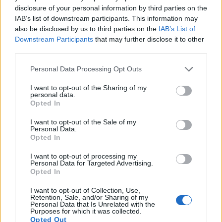
disclosure of your personal information by third parties on the
мигдаль чудовим вибором для нейропротекції.
IAB’s list of downstream participants. This information may
Вітамін Е: захищає клітини мозку від
also be disclosed by us to third parties on the
IAB’s List of
пошкоджень, підтримуючи довгострокову
Downstream Participants
that may further disclose it to other
когнітивну функцію.
third parties.
Омега-3 жири: зміцнюють мембрани
Please note that this website/app uses one or more Google
Personal Data Processing Opt Outs
клітин мозку та покращують пам'ять.
services and may gather and store information including but
Вітаміни групи В: підтримують вироблення
not limited to your visit or usage behaviour. You may click to
I want to opt-out of the Sharing of my
нейромедіаторів, сприяючи чіткому
personal data.
grant or deny consent to Google and its third-party tags to
Opted In
мисленню та концентрації уваги.
use your data for below specified purposes in below Google
consent section.
I want to opt-out of the Sale of my
Дослідження на тваринах показують, що
Personal Data.
мигдаль може покращити пам'ять і зменшити
Opted In
тривожність. Дослідження 2022 року показало,
що вживання мигдалю перед народженням
I want to opt-out of processing my
Personal Data for Targeted Advertising.
допомагає немовлятам краще пам'ятати та мати
Opted In
здоровіший мозок. Хоча потрібні додаткові
дослідження, попередні результати виглядають
I want to opt-out of Collection, Use,
Retention, Sale, and/or Sharing of my
багатообіцяючими для боротьби з проблемами
Personal Data that Is Unrelated with the
пам'яті.
Purposes for which it was collected.
Opted Out