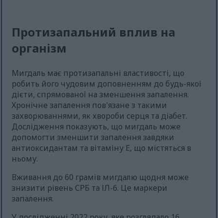
Протизапальний вплив на
організм
Мигдаль має протизапальні властивості, що
робить його чудовим доповненням до будь-якої
дієти, спрямованої на зменшення запалення.
Хронічне запалення пов'язане з такими
захворюваннями, як хвороби серця та діабет.
Дослідження показують, що мигдаль може
допомогти зменшити запалення завдяки
антиоксидантам та вітаміну Е, що містяться в
ньому.
Вживання до 60 грамів мигдалю щодня може
знизити рівень СРБ та ІЛ-6. Це маркери
запалення.
У дослідженні 2022 року, яке розглядало 16