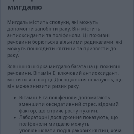
мигдалю
Мигдаль містить сполуки, які можуть
допомогти запобігти раку. Він містить
антиоксиданти та поліфеноли. Ці поживні
речовини борються з вільними радикалами, які
можуть пошкодити клітини та призвести до
раку.
Зовнішня шкірка мигдалю багата на ці поживні
речовини. Вітамін Е, ключовий антиоксидант,
міститься в шкірці. Дослідження показують, що
він може знизити ризик раку.
Вітамін Е та поліфеноли допомагають
зменшити оксидативний стрес, відомий
фактор, що сприяє росту пухлин.
Лабораторні дослідження показують, що
поліфеноли мигдалю можуть
уповільнювати поділ ракових клітин, хоча