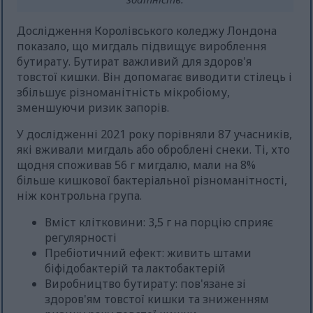
Дослідження Королівського коледжу Лондона
показало, що мигдаль підвищує вироблення
бутирату. Бутират важливий для здоров'я
товстої кишки. Він допомагає виводити стілець і
збільшує різноманітність мікробіому,
зменшуючи ризик запорів.
У дослідженні 2021 року порівняли 87 учасників,
які вживали мигдаль або оброблені снеки. Ті, хто
щодня споживав 56 г мигдалю, мали на 8%
більше кишкової бактеріальної різноманітності,
ніж контрольна група.
Вміст клітковини: 3,5 г на порцію сприяє
регулярності
Пребіотичний ефект: живить штами
біфідобактерій та лактобактерій
Виробництво бутирату: пов'язане зі
здоров'ям товстої кишки та зниженням