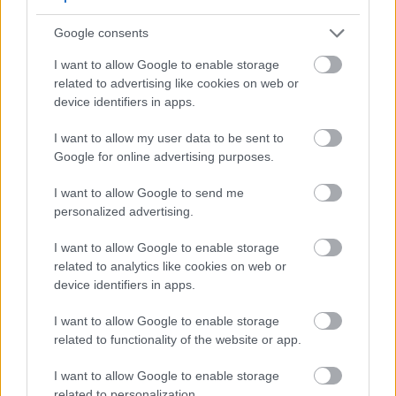
Незалежно від того, чи вживається мигдаль
сирим, чи додається до страв, він – це простий
Google consents
спосіб підтримувати здоров’я мозку. Пам’ятайте,
I want to allow Google to enable storage
що найкращий спосіб насолодитися цими
related to advertising like cookies on web or
перевагами – це регулярно вживати його в
device identifiers in apps.
помірних кількостях!
I want to allow my user data to be sent to
Google for online advertising purposes.
Переваги додавання мигдалю
I want to allow Google to send me
до вашого раціону для
personalized advertising.
здоров'я травної системи
I want to allow Google to enable storage
related to analytics like cookies on web or
Мигдаль корисний для травлення завдяки
device identifiers in apps.
вмісту клітковини. Кожна унція містить 3,5
грами клітковини, що становить 14% від вашої
I want to allow Google to enable storage
добової потреби. Ця клітковина живить корисні
related to functionality of the website or app.
бактерії у вашому кишечнику, підтримуючи
I want to allow Google to enable storage
його баланс.
related to personalization.