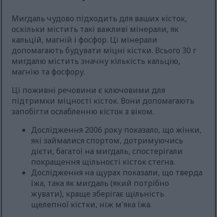
Мигдаль чудово підходить для ваших кісток,
оскільки містить такі важливі мінерали, як
кальцій, магній і фосфор. Ці мінерали
допомагають будувати міцні кістки. Всього 30 г
мигдалю містить значну кількість кальцію,
магнію та фосфору.
Ці поживні речовини є ключовими для
підтримки міцності кісток. Вони допомагають
запобігти ослабленню кісток з віком.
Дослідження 2006 року показало, що жінки,
які займалися спортом, дотримуючись
дієти, багатої на мигдаль, спостерігали
покращення щільності кісток стегна.
Дослідження на щурах показали, що тверда
їжа, така як мигдаль (який потрібно
жувати), краще зберігає щільність
щелепної кістки, ніж м'яка їжа.