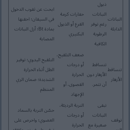
ذبول
ابحث عن ثقوب الدخول
النباتات
حفارات كرمة
النباتات
في السيقان؛ احقنها
رغم توفر
القرع أو الذبول
الذابلة
بمادة Bt؛ أزل النباتات
الرطوبة
البكتيري
المصابة
الكافية
ضعف التلقيح،
التلقيح اليدوي؛ توفير
تتساقط
أو درجات
تتساقط
الظل أثناء الحرارة
الأزهار دون
الحرارة
الأزهار
الشديدة؛ ضمان الري
أن تثمر.
القصوى، أو
المنتظم
الإجهاد
تبقى
التربة الرديئة،
حسّن التربة بالسماد
النباتات
أو درجات
توقف
العضوي؛ واحرص على
صغيرة مع
الحرارة
النمو
توفير ظروف نمو دافئة؛