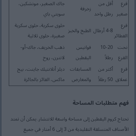
قرع
أقل من
جاك الصغير، مونشكين،
زخرفة
صغير
رطل واحد
سويتي باي
قرع
حلوى سكرية، حلوى سكرية
4-8 أرطال
الطبخ والخبز
الفطائر
صغيرة، حلوى ثلاثية
نحت
10-20
فوانيس
ذهب الخريف، جاك-أو-
القرع
رطلاً
اليقطين
لانترن، روح
قرع
أكثر من
المسابقات
ديلز أتلانتيك جاينت، بيج
عملاق
50 رطلاً
والمعارض
ماكس، الفائز بالجائزة
فهم متطلبات المساحة
تحتاج كروم اليقطين إلى مساحة واسعة للانتشار. يمكن أن تمتد
الأصناف المتسلقة التقليدية من 3 إلى 6 أمتار في جميع