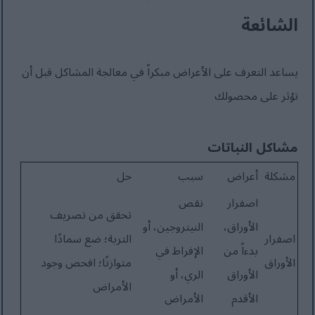
الشائعة
يساعد التعرف على الأعراض مبكراً في معالجة المشاكل قبل أن
تؤثر على محصولك
مشاكل النباتات
مشكلة
أعراض
سبب
حل
اصفرار
نقص
تحقق من تصريف
الأوراق،
النيتروجين، أو
اصفرار
التربة؛ ضع سمادًا
بدءاً من
الإفراط في
الأوراق
متوازنًا؛ افحص وجود
الأوراق
الري، أو
الأمراض
الأقدم
الأمراض