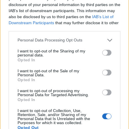
disclosure of your personal information by third parties on the
استخدم الري بالتنقيط أو خراطيم الري لتقليل خطر
IAB’s list of downstream participants. This information may
الإصابة بالأمراض
also be disclosed by us to third parties on the
IAB’s List of
Downstream Participants
that may further disclose it to other
اسقِ الأوراق في الصباح للسماح لها بالجفاف قبل
third parties.
المساء.
Please note that this website/app uses one or more Google
Personal Data Processing Opt Outs
services and may gather and store information including but
قم بزيادة الري خلال فترة تكوين الثمار ونموها.
not limited to your visit or usage behaviour. You may click to
I want to opt-out of the Sharing of my
قلل من الري مع نضوج الثمار واقتراب وقت الحصاد
personal data.
grant or deny consent to Google and its third-party tags to
Opted In
use your data for below specified purposes in below Google
consent section.
I want to opt-out of the Sale of my
Personal Data.
تسميد
Opted In
I want to opt-out of processing my
يحتاج القرع إلى تغذية كثيفة ويستفيد من التسميد المنتظم:
Personal Data for Targeted Advertising.
Opted In
قم بتطبيق سماد متوازن (10-10-10) عندما تبدأ الكروم
I want to opt-out of Collection, Use,
Retention, Sale, and/or Sharing of my
في النمو
Personal Data that Is Unrelated with the
Purposes for which it was collected.
قم بتسميد الجوانب بالسماد العضوي أو السماد الحيواني
Opted Out