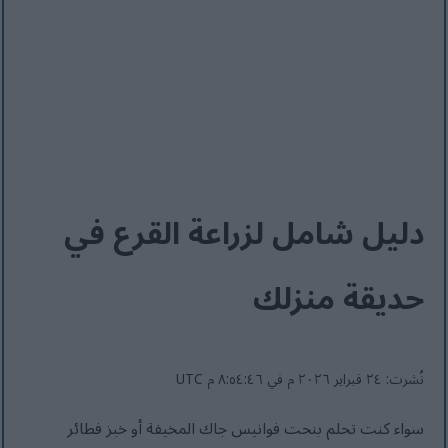
دليل شامل لزراعة القرع في
حديقة منزلك
نُشرت: ٢٤ فبراير ٢٠٢٦ م في ٨:٥٤:٤٦ م UTC
سواء كنت تحلم بنحت فوانيس جاك المخيفة أو خبز فطائر