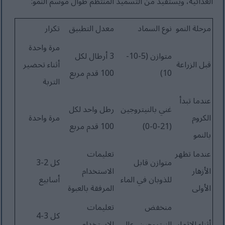
الغذائية، ويستفيد من التسميد المنتظم طوال موسم النمو:
مرحلة النمو
نوع السماد
معدل التطبيق
تكرار
مرة واحدة
متوازن (5-10-
3 أرطال لكل
قبل الزراعة
أثناء تحضير
10)
100 قدم مربع
التربة
عندما تبدأ
غني بالنيتروجين
رطل واحد لكل
الكروم
مرة واحدة
(21-0-0)
100 قدم مربع
بالنمو
عندما تظهر
تعليمات
متوازن قابل
كل 2-3
الأزهار
الاستخدام
للذوبان في الماء
أسابيع
الأولى
المرفقة بالعبوة
منخفض
تعليمات
كل 3-4
أثناء الإثمار
النيتروجين، عالي
الاستخدام