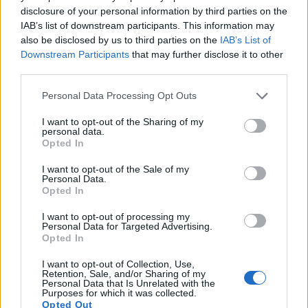
disclosure of your personal information by third parties on the
IAB’s list of downstream participants. This information may
also be disclosed by us to third parties on the
IAB’s List of
Downstream Participants
that may further disclose it to other
third parties.
Please note that this website/app uses one or more Google
Personal Data Processing Opt Outs
services and may gather and store information including but
not limited to your visit or usage behaviour. You may click to
I want to opt-out of the Sharing of my
personal data.
grant or deny consent to Google and its third-party tags to
Opted In
use your data for below specified purposes in below Google
consent section.
أيادٍ تزرع بذور الخيار بعناية في صفوف متساوية التباعد من تربة
I want to opt-out of the Sale of my
Personal Data.
الحديقة الغنية، مع وجود الأدوات والشتلات في مكان قريب.
Opted In
انقر أو اضغط على الصورة لمزيد من المعلومات ودقة أعلى.
I want to opt-out of processing my
Personal Data for Targeted Advertising.
Opted In
I want to opt-out of Collection, Use,
تحضير التربة ومتطلبات ضوء الشمس
Retention, Sale, and/or Sharing of my
Personal Data that Is Unrelated with the
Purposes for which it was collected.
Opted Out