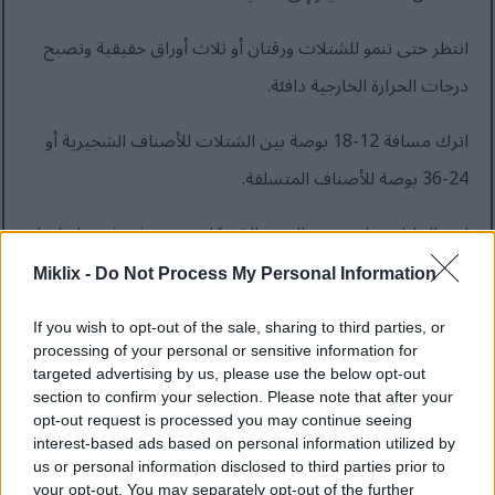
انتظر حتى تنمو للشتلات ورقتان أو ثلاث أوراق حقيقية وتصبح
درجات الحرارة الخارجية دافئة.
اترك مسافة 12-18 بوصة بين الشتلات للأصناف الشجيرية أو
24-36 بوصة للأصناف المتسلقة.
ازرع النباتات على نفس العمق الذي كانت تنمو فيه في حاوياتها.
Miklix -
Do Not Process My Personal Information
اسقِ النباتات جيداً بعد زراعتها وضع طبقة من النشارة حولها.
If you wish to opt-out of the sale, sharing to third parties, or
في حالة استخدام أواني قابلة للتحلل الحيوي، قم بإزالة الحافة
processing of your personal or sensitive information for
التي تقع فوق مستوى التربة لمنع امتصاص الرطوبة بعيدًا عن
targeted advertising by us, please use the below opt-out
section to confirm your selection. Please note that after your
الجذور.
opt-out request is processed you may continue seeing
interest-based ads based on personal information utilized by
us or personal information disclosed to third parties prior to
your opt-out. You may separately opt-out of the further