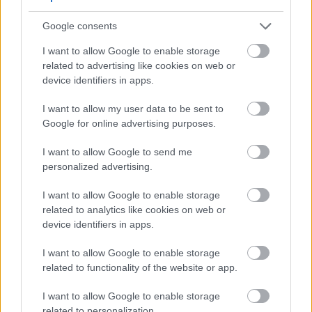
تحضير تربة غنية بالعناصر الغذائية والمواد العضوية لزراعة
Google consents
الخيار
I want to allow Google to enable storage
related to advertising like cookies on web or
يزدهر الخيار في التربة الخصبة جيدة التصريف والغنية بالمواد
device identifiers in apps.
العضوية. ويُعدّ تحضير التربة بشكل صحيح أمراً ضرورياً لنمو
I want to allow my user data to be sent to
نباتات صحية وحصاد وفير.
Google for online advertising purposes.
I want to allow Google to send me
personalized advertising.
متطلبات التربة
I want to allow Google to enable storage
تتميز التربة المثالية لزراعة الخيار بهذه الخصائص:
related to analytics like cookies on web or
device identifiers in apps.
مستوى الرقم الهيدروجيني: من حمضي قليلاً إلى متعادل (6.0-
I want to allow Google to enable storage
related to functionality of the website or app.
6.8)
I want to allow Google to enable storage
الملمس: طمي مفكك وجيد التصريف
related to personalization.