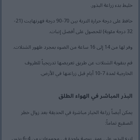
خليط بدء زراعة البذور.
حافظ على درجة حرارة التربة بين 70-90 درجة فهرنهايت (21-
32 درجة مئوية) للحصول على أفضل إنبات.
وفر لها من 14 إلى 16 ساعة من الضوء بمجرد ظهور الشتلات.
قم بتقوية الشتلات عن طريق تعريضها تدريجياً للظروف
الخارجية لمدة 7-10 أيام قبل زراعتها في الأرض.
البذر المباشر في الهواء الطلق
يمكن أيضاً زراعة الخيار مباشرة في الحديقة بعد زوال خطر
الصقيع تماماً:
ازرع البذور على عمق بوصة واحدة في مجموعات من 4-6 بذور،