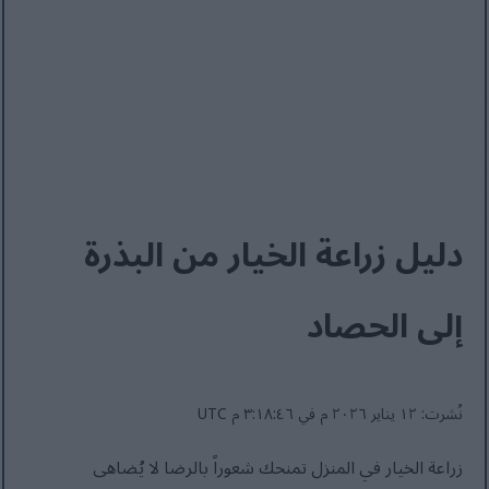
دليل زراعة الخيار من البذرة
إلى الحصاد
نُشرت: ١٢ يناير ٢٠٢٦ م في ٣:١٨:٤٦ م UTC
زراعة الخيار في المنزل تمنحك شعوراً بالرضا لا يُضاهى