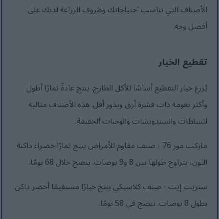
الأصناف التي تناسب احتياجاتك وظروف الزراعة لديك على
أفضل وجه.
تقطيع الخيار
يُزرع خيار التقطيع أساسًا للأكل الطازج. ينتج عادةً ثمارًا أطول
وأكثر نعومة ذات قشرة أرق وبذور أقل. هذه الأصناف مثالية
للسلطات والسندويشات والوجبات الخفيفة.
ماركت مور 76 - صنف مقاوم للأمراض ينتج ثمارًا خضراء داكنة
اللون، يتراوح طولها بين 8 و9 بوصات. ينضج خلال 68 يومًا.
ستريت إيت - صنف كلاسيكي ينتج خيارًا مستقيمًا أخضر داكن
بطول 8 بوصات. ينضج في 58 يومًا.