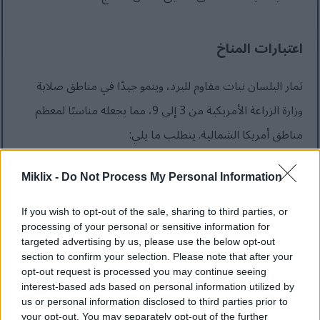
اعتبارات المناخ
ثمار البلسان نبات مقاوم للبرد، وينمو جيدًا في مناطق صلابة
وزارة الزراعة الأمريكية من 3 إلى 9، مما يجعله مناسبًا لمعظم
مناطق أمريكا الشمالية. يتطلب ما يلي:
الحد الأدنى من 6-8 ساعات من ضوء الشمس يوميًا
Miklix -
Do Not Process My Personal Information
لإنتاج الفاكهة الأمثل
If you wish to opt-out of the sale, sharing to third parties, or
بعض الظل بعد الظهر في المناخات الأكثر حرارة لمنع
processing of your personal or sensitive information for
احتراق الأوراق
targeted advertising by us, please use the below opt-out
section to confirm your selection. Please note that after your
الحماية من الرياح القوية التي يمكن أن تلحق الضرر
opt-out request is processed you may continue seeing
بالفروع الهشة نسبيًا
interest-based ads based on personal information utilized by
us or personal information disclosed to third parties prior to
الحد الأدنى 120 يومًا خاليًا من الصقيع لتنضج الفاكهة
your opt-out. You may separately opt-out of the further