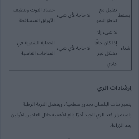
تقليل مع
حصاد التوت وتنظيف
يسقط
لا حاجة لأي شيء
تباطؤ النمو
الأوراق المتساقطة
لا شيء إلا
إذا كان جافًا
الحماية الشتوية في
شتاء
لا حاجة لأي شيء
بشكل غير
المناخات القاسية
عادي
إرشادات الري
يتميز نبات البلسان بجذور سطحية، ويفضل التربة الرطبة
باستمرار. يُعد الري الجيد أمرًا بالغ الأهمية خلال العامين الأولين
بعد الزراعة.