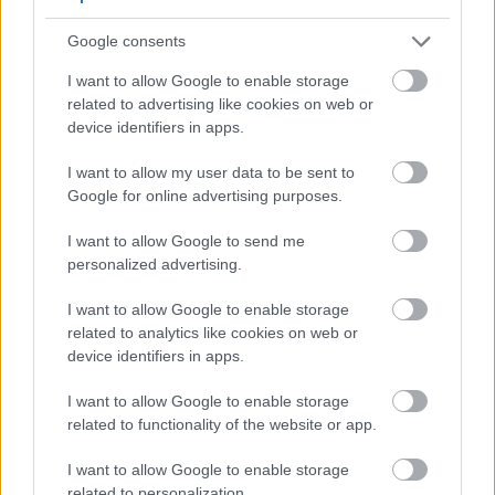
باستمرار)
محتوى عالي من المواد العضوية لدعم النمو الصحي
Google consents
I want to allow Google to enable storage
رغم قدرة ثمار البلسان على تحمّل ظروف التربة المختلفة، إلا
related to advertising like cookies on web or
device identifiers in apps.
أنها لن تزدهر في التربة الرملية أو الطينية الثقيلة دون
تحسينات. إذا كانت تربتك غير مثالية، فكّر في بناء أحواض
I want to allow my user data to be sent to
Google for online advertising purposes.
مرتفعة أو تحسينها بالسماد.
I want to allow Google to send me
نصيحة لاختبار التربة: قبل زراعة البلسان، أجرِ اختبارًا للتربة
personalized advertising.
لتحديد درجة حموضة التربة ومستويات العناصر الغذائية فيها.
I want to allow Google to enable storage
related to analytics like cookies on web or
تقدم معظم مكاتب الإرشاد الزراعي في المقاطعات خدمات
device identifiers in apps.
اختبار تربة بأسعار معقولة، تتضمن توصيات محددة لتعديلات
I want to allow Google to enable storage
زراعة البلسان في منطقتك.
related to functionality of the website or app.
I want to allow Google to enable storage
related to personalization.