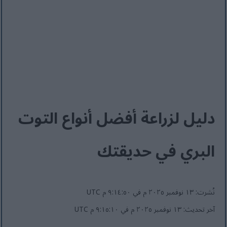
دليل لزراعة أفضل أنواع التوت
البري في حديقتك
نُشرت: ١٣ نوفمبر ٢٠٢٥ م في ٩:١٤:٥٠ م UTC
آخر تحديث: ١٣ نوفمبر ٢٠٢٥ م في ٩:١٥:١٠ م UTC