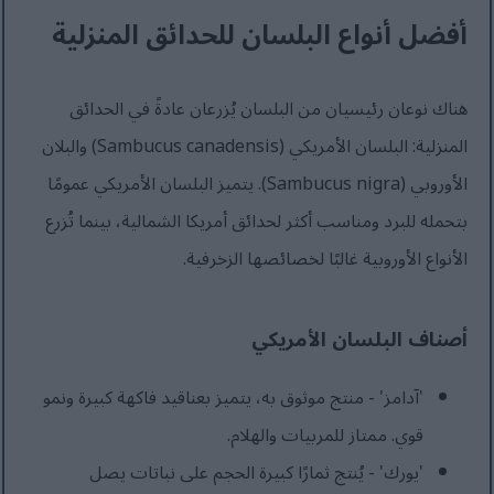
أفضل أنواع البلسان للحدائق المنزلية
هناك نوعان رئيسيان من البلسان يُزرعان عادةً في الحدائق
المنزلية: البلسان الأمريكي (Sambucus canadensis) والبلان
الأوروبي (Sambucus nigra). يتميز البلسان الأمريكي عمومًا
بتحمله للبرد ومناسب أكثر لحدائق أمريكا الشمالية، بينما تُزرع
الأنواع الأوروبية غالبًا لخصائصها الزخرفية.
أصناف البلسان الأمريكي
'آدامز' - منتج موثوق به، يتميز بعناقيد فاكهة كبيرة ونمو
قوي. ممتاز للمربيات والهلام.
'يورك' - يُنتج ثمارًا كبيرة الحجم على نباتات يصل