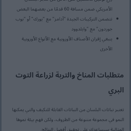
الأمريكي ضمن مسافة 60 قدمًا من بعضهما البعض
تتضمن التركيبات الجيدة "آدامز" مع "يورك" أو "بوب
جوردون" مع "وايلدوود
ينبغي إقران الأصناف الأوروبية مع الأنواع الأوروبية
الأخرى
متطلبات المناخ والتربة لزراعة التوت
البري
تعتبر نباتات البلسان من النباتات القابلة للتكيف والتي يمكنها
النمو في مجموعة متنوعة من الظروف، ولكن فهم بيئة نموها
المثالية سيساعدك على تحقيق أفضل النتائج.