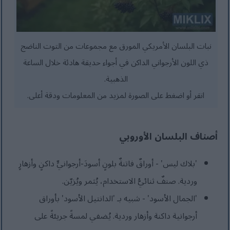
نبات البلسان الأمريكي المورق مع مجموعات من التوت الناضج
ذي اللون الأرجواني الداكن في أجواء حديقة هادئة خلال الساعة
الذهبية.
انقر أو اضغط على الصورة لمزيد من المعلومات ودقة أعلى.
أصناف البلسان الأوروبي
'بلاك ليس' - أوراقٌ فاتنةٌ بلونٍ أسودَ-أرجوانيٍّ داكنٍ وأزهارٍ
وردية. صنفٌ ثنائيُّ الاستخدام، يُثمر ويُزيّن.
'الجمال الأسود' - شبيه بـ 'الدانتيل الأسود' بأوراق
أرجوانية داكنة وأزهار وردية. يُضفي لمسةً جريئةً على