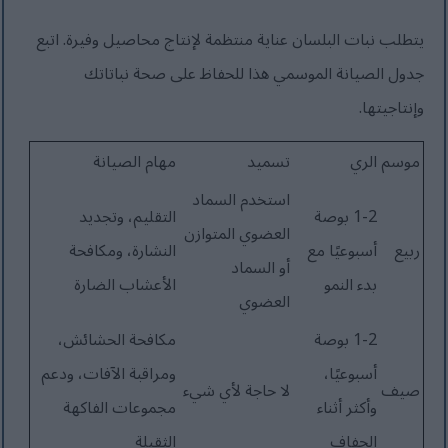
يتطلب نبات البلسان عناية منتظمة لإنتاج محاصيل وفيرة. اتبع
جدول الصيانة الموسمي هذا للحفاظ على صحة نباتاتك
وإنتاجيتها.
موسم
الري
تسميد
مهام الصيانة
استخدم السماد
1-2 بوصة
التقليم، وتجديد
العضوي المتوازن
ربيع
أسبوعيًا مع
النشارة، ومكافحة
أو السماد
بدء النمو
الأعشاب الضارة
العضوي
1-2 بوصة
مكافحة الحشائش،
أسبوعيًا،
ومراقبة الآفات، ودعم
صيف
لا حاجة لأي شيء
وأكثر أثناء
مجموعات الفاكهة
الجفاف
الثقيلة