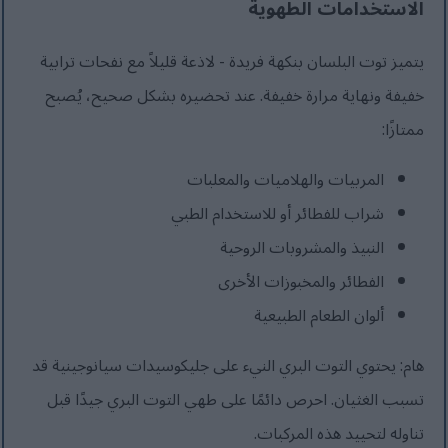
الاستخدامات الطهوية
يتميز توت البلسان بنكهة فريدة - لاذعة قليلاً مع نفحات ترابية
خفيفة ونهاية مرارة خفيفة. عند تحضيره بشكل صحيح، يُصبح
ممتازًا:
المربيات والهلاميات والمعلبات
شراب للفطائر أو للاستخدام الطبي
النبيذ والمشروبات الروحية
الفطائر والمخبوزات الأخرى
ألوان الطعام الطبيعية
هام: يحتوي التوت البري النيء على جليكوسيدات سيانوجينية قد
تسبب الغثيان. احرص دائمًا على طهي التوت البري جيدًا قبل
تناوله لتحييد هذه المركبات.