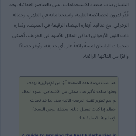
البلسان نبات متعدد الاستخدامات، غني بالعناصر الغذائية، وقد
قُدِّر لقرون لخصائصه الطبية، واستخداماته في الطهي، وجماله
الزخرفي. مع عناقيد أزهاره البيضاء الرقيقة في الصيف، وثماره
ذات اللون الأرجواني الداكن المائل للأسود في الخريف، تُضفي
شجيرات البلسان لمسةً رائعةً على أي حديقة، وتُوفر حصادًا
وافرًا من الفاكهة الرائعة.
لقد تمت ترجمة هذه الصفحة آليًا من الإنجليزية بهدف
جعلها متاحة لأكبر عدد ممكن من الأشخاص. لسوء الحظ،
لم يتم تطوير تقنية الترجمة الآلية بعد، لذا قد تحدث
أخطاء. إذا كنت تفضل ذلك، يمكنك عرض النسخة
الإنجليزية الأصلية هنا:
A Guide to Growing the Best Elderberries in