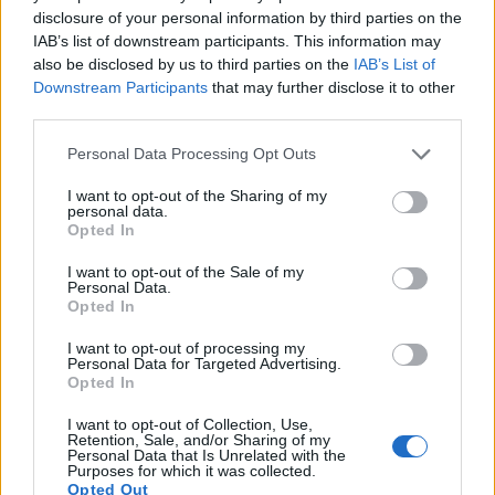
disclosure of your personal information by third parties on the
بشكل صحيح
IAB’s list of downstream participants. This information may
also be disclosed by us to third parties on the
IAB’s List of
في بيئتها الطبيعية، تنمو شجيرات البلسان عادةً على حواف
Downstream Participants
that may further disclose it to other
third parties.
الغابات أو في المناطق المظللة جزئيًا، ولكنها ستنتج المزيد من
Please note that this website/app uses one or more Google
الفاكهة في المواقع الأكثر تعرضًا لأشعة الشمس في حديقتك.
Personal Data Processing Opt Outs
services and may gather and store information including but
not limited to your visit or usage behaviour. You may click to
I want to opt-out of the Sharing of my
personal data.
grant or deny consent to Google and its third-party tags to
Opted In
متطلبات التربة
use your data for below specified purposes in below Google
consent section.
I want to opt-out of the Sale of my
Personal Data.
يفضل نبات البلسان تربة رطبة جيدة التصريف غنية بالمواد
Opted In
العضوية. تشمل الظروف المثالية ما يلي:
I want to opt-out of processing my
Personal Data for Targeted Advertising.
Opted In
تربة حمضية قليلاً بدرجة حموضة تتراوح بين 5.5 و6.5
تربة غنية و طينية ذات قدرة جيدة على الاحتفاظ بالرطوبة
I want to opt-out of Collection, Use,
Retention, Sale, and/or Sharing of my
Personal Data that Is Unrelated with the
تصريف جيد لمنع تعفن الجذور (تجنب المناطق المبللة
Purposes for which it was collected.
Opted Out