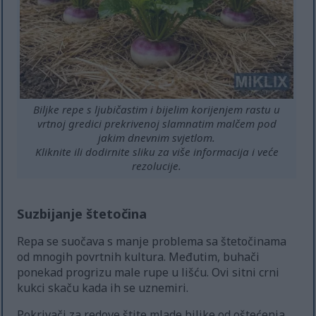
Biljke repe s ljubičastim i bijelim korijenjem rastu u
vrtnoj gredici prekrivenoj slamnatim malčem pod
jakim dnevnim svjetlom.
Kliknite ili dodirnite sliku za više informacija i veće
rezolucije.
Suzbijanje štetočina
Repa se suočava s manje problema sa štetočinama
od mnogih povrtnih kultura. Međutim, buhači
ponekad progrizu male rupe u lišću. Ovi sitni crni
kukci skaču kada ih se uznemiri.
Pokrivači za redove štite mlade biljke od oštećenja