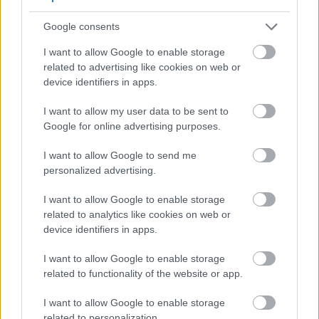
tla u vrtnom redu s mekim prirodnim svjetlom.
Kliknite ili dodirnite sliku za više informacija i veće
Google consents
rezolucije.
I want to allow Google to enable storage
related to advertising like cookies on web or
device identifiers in apps.
Preporučene sorte sjemena repe
I want to allow my user data to be sent to
Google for online advertising purposes.
Ljubičasta gornja bijela kugla
Najpopularnija sorta s dobrim razlogom. Ova
I want to allow Google to send me
klasična repa sazrijeva za 55 dana i daje ujednačeno
personalized advertising.
korijenje od 7 do 10 cm. Blagog je i slatkog okusa
I want to allow Google to enable storage
kada se bere mlada.
related to analytics like cookies on web or
device identifiers in apps.
I want to allow Google to enable storage
related to functionality of the website or app.
I want to allow Google to enable storage
related to personalization.