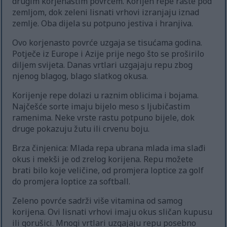
drugim korjenastim povrćem. Korijen repe raste pod
zemljom, dok zeleni lisnati vrhovi izranjaju iznad
zemlje. Oba dijela su potpuno jestiva i hranjiva.
Ovo korjenasto povrće uzgaja se tisućama godina.
Potječe iz Europe i Azije prije nego što se proširilo
diljem svijeta. Danas vrtlari uzgajaju repu zbog
njenog blagog, blago slatkog okusa.
Korijenje repe dolazi u raznim oblicima i bojama.
Najčešće sorte imaju bijelo meso s ljubičastim
ramenima. Neke vrste rastu potpuno bijele, dok
druge pokazuju žutu ili crvenu boju.
Brza činjenica: Mlada repa ubrana mlada ima slađi
okus i mekši je od zrelog korijena. Repu možete
brati bilo koje veličine, od promjera loptice za golf
do promjera loptice za softball.
Zeleno povrće sadrži više vitamina od samog
korijena. Ovi lisnati vrhovi imaju okus sličan kupusu
ili gorušici. Mnogi vrtlari uzgajaju repu posebno