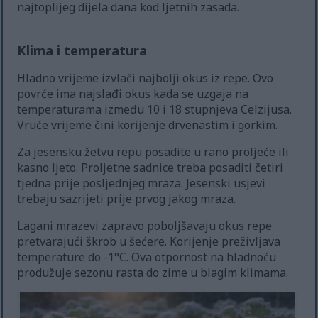
najtoplijeg dijela dana kod ljetnih zasada.
Klima i temperatura
Hladno vrijeme izvlači najbolji okus iz repe. Ovo
povrće ima najslađi okus kada se uzgaja na
temperaturama između 10 i 18 stupnjeva Celzijusa.
Vruće vrijeme čini korijenje drvenastim i gorkim.
Za jesensku žetvu repu posadite u rano proljeće ili
kasno ljeto. Proljetne sadnice treba posaditi četiri
tjedna prije posljednjeg mraza. Jesenski usjevi
trebaju sazrijeti prije prvog jakog mraza.
Lagani mrazevi zapravo poboljšavaju okus repe
pretvarajući škrob u šećere. Korijenje preživljava
temperature do -1°C. Ova otpornost na hladnoću
produžuje sezonu rasta do zime u blagim klimama.