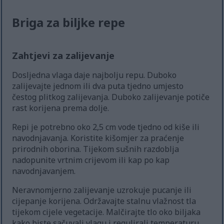
Briga za biljke repe
Zahtjevi za zalijevanje
Dosljedna vlaga daje najbolju repu. Duboko
zalijevajte jednom ili dva puta tjedno umjesto
čestog plitkog zalijevanja. Duboko zalijevanje potiče
rast korijena prema dolje.
Repi je potrebno oko 2,5 cm vode tjedno od kiše ili
navodnjavanja. Koristite kišomjer za praćenje
prirodnih oborina. Tijekom sušnih razdoblja
nadopunite vrtnim crijevom ili kap po kap
navodnjavanjem.
Neravnomjerno zalijevanje uzrokuje pucanje ili
cijepanje korijena. Održavajte stalnu vlažnost tla
tijekom cijele vegetacije. Malčirajte tlo oko biljaka
kako biste sačuvali vlagu i regulirali temperaturu