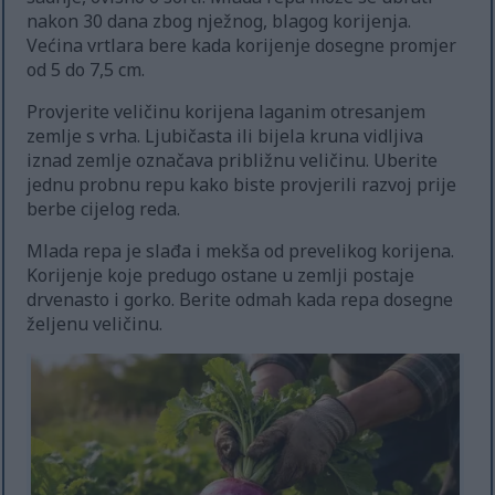
nakon 30 dana zbog nježnog, blagog korijenja.
Većina vrtlara bere kada korijenje dosegne promjer
od 5 do 7,5 cm.
Provjerite veličinu korijena laganim otresanjem
zemlje s vrha. Ljubičasta ili bijela kruna vidljiva
iznad zemlje označava približnu veličinu. Uberite
jednu probnu repu kako biste provjerili razvoj prije
berbe cijelog reda.
Mlada repa je slađa i mekša od prevelikog korijena.
Korijenje koje predugo ostane u zemlji postaje
drvenasto i gorko. Berite odmah kada repa dosegne
željenu veličinu.