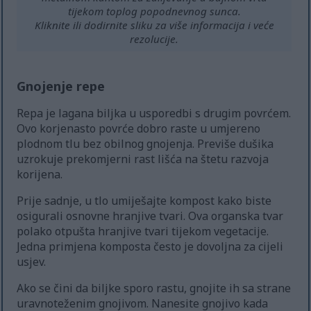
tijekom toplog popodnevnog sunca.
Kliknite ili dodirnite sliku za više informacija i veće
rezolucije.
Gnojenje repe
Repa je lagana biljka u usporedbi s drugim povrćem.
Ovo korjenasto povrće dobro raste u umjereno
plodnom tlu bez obilnog gnojenja. Previše dušika
uzrokuje prekomjerni rast lišća na štetu razvoja
korijena.
Prije sadnje, u tlo umiješajte kompost kako biste
osigurali osnovne hranjive tvari. Ova organska tvar
polako otpušta hranjive tvari tijekom vegetacije.
Jedna primjena komposta često je dovoljna za cijeli
usjev.
Ako se čini da biljke sporo rastu, gnojite ih sa strane
uravnoteženim gnojivom. Nanesite gnojivo kada