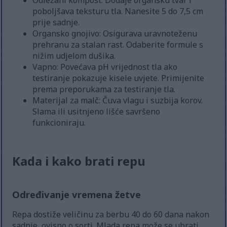
Odležani kompost: Dodaje organsku tvar i
poboljšava teksturu tla. Nanesite 5 do 7,5 cm
prije sadnje.
Organsko gnojivo: Osigurava uravnoteženu
prehranu za stalan rast. Odaberite formule s
nižim udjelom dušika.
Vapno: Povećava pH vrijednost tla ako
testiranje pokazuje kisele uvjete. Primijenite
prema preporukama za testiranje tla.
Materijal za malč: Čuva vlagu i suzbija korov.
Slama ili usitnjeno lišće savršeno
funkcioniraju.
Kada i kako brati repu
Određivanje vremena žetve
Repa dostiže veličinu za berbu 40 do 60 dana nakon
sadnje, ovisno o sorti. Mlada repa može se ubrati