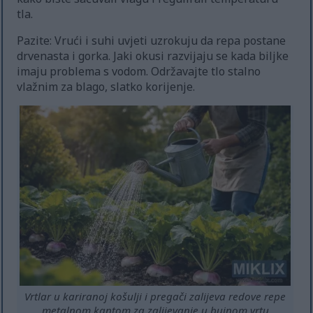
tla.
Pazite: Vrući i suhi uvjeti uzrokuju da repa postane
drvenasta i gorka. Jaki okusi razvijaju se kada biljke
imaju problema s vodom. Održavajte tlo stalno
vlažnim za blago, slatko korijenje.
Vrtlar u kariranoj košulji i pregači zalijeva redove repe
metalnom kantom za zalijevanje u bujnom vrtu