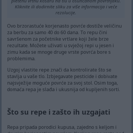
pletenu vrtnu košaru na tlu u osunčanom povrtnjaku.
Kliknite ili dodirnite sliku za više informacija i veće
rezolucije.
Ovo brzorastuće korjenasto povrće dostiže veličinu
za berbu za samo 40 do 60 dana. To repu čini
savršenom za početnike vrtlare koji žele brze
rezultate. Možete uživati u svježoj repi u jesen i
zimu kada se mnoge druge vrste povrća bore s
problemima.
Uzgoj vlastite repe znači da kontrolirate što se
stavlja u vaše tlo. Izbjegavate pesticide i dobivate
najsvježije moguće povrće za svoj stol. Osim toga,
domaća repa je slađa i ukusnija od kupljenih sorti.
Što su repe i zašto ih uzgajati
Repa pripada porodici kupusa, zajedno s keljom i