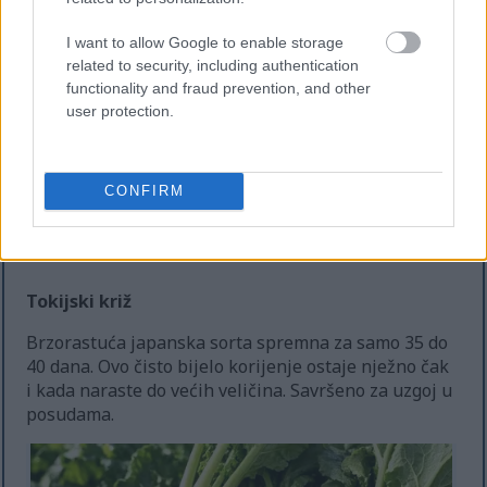
I want to allow Google to enable storage
related to security, including authentication
functionality and fraud prevention, and other
user protection.
Svježe ubrana ljubičasta bijela okrugla repa sa
zelenim lišćem odmara se na rustikalnoj drvenoj
površini na otvorenom.
CONFIRM
Kliknite ili dodirnite sliku za više informacija i veće
rezolucije.
Tokijski križ
Brzorastuća japanska sorta spremna za samo 35 do
40 dana. Ovo čisto bijelo korijenje ostaje nježno čak
i kada naraste do većih veličina. Savršeno za uzgoj u
posudama.