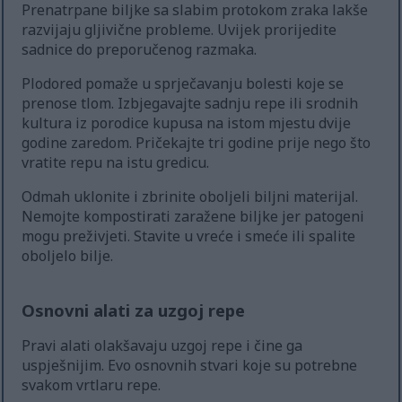
Prenatrpane biljke sa slabim protokom zraka lakše
razvijaju gljivične probleme. Uvijek prorijedite
sadnice do preporučenog razmaka.
Plodored pomaže u sprječavanju bolesti koje se
prenose tlom. Izbjegavajte sadnju repe ili srodnih
kultura iz porodice kupusa na istom mjestu dvije
godine zaredom. Pričekajte tri godine prije nego što
vratite repu na istu gredicu.
Odmah uklonite i zbrinite oboljeli biljni materijal.
Nemojte kompostirati zaražene biljke jer patogeni
mogu preživjeti. Stavite u vreće i smeće ili spalite
oboljelo bilje.
Osnovni alati za uzgoj repe
Pravi alati olakšavaju uzgoj repe i čine ga
uspješnijim. Evo osnovnih stvari koje su potrebne
svakom vrtlaru repe.