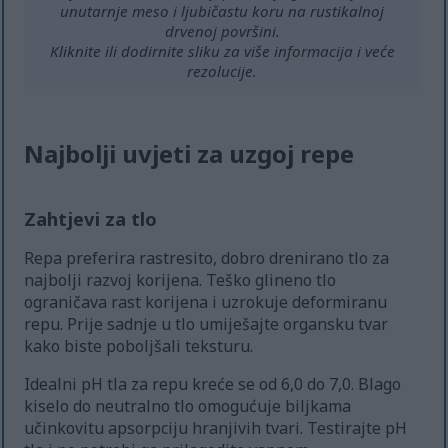
unutarnje meso i ljubičastu koru na rustikalnoj
drvenoj površini.
Kliknite ili dodirnite sliku za više informacija i veće
rezolucije.
Najbolji uvjeti za uzgoj repe
Zahtjevi za tlo
Repa preferira rastresito, dobro drenirano tlo za
najbolji razvoj korijena. Teško glineno tlo
ograničava rast korijena i uzrokuje deformiranu
repu. Prije sadnje u tlo umiješajte organsku tvar
kako biste poboljšali teksturu.
Idealni pH tla za repu kreće se od 6,0 do 7,0. Blago
kiselo do neutralno tlo omogućuje biljkama
učinkovitu apsorpciju hranjivih tvari. Testirajte pH