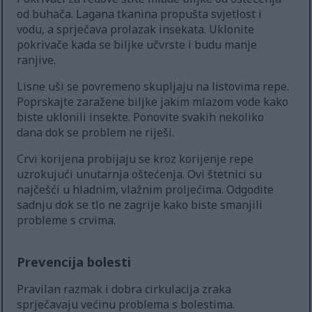
od buhača. Lagana tkanina propušta svjetlost i
vodu, a sprječava prolazak insekata. Uklonite
pokrivače kada se biljke učvrste i budu manje
ranjive.
Lisne uši se povremeno skupljaju na listovima repe.
Poprskajte zaražene biljke jakim mlazom vode kako
biste uklonili insekte. Ponovite svakih nekoliko
dana dok se problem ne riješi.
Crvi korijena probijaju se kroz korijenje repe
uzrokujući unutarnja oštećenja. Ovi štetnici su
najčešći u hladnim, vlažnim proljećima. Odgodite
sadnju dok se tlo ne zagrije kako biste smanjili
probleme s crvima.
Prevencija bolesti
Pravilan razmak i dobra cirkulacija zraka
sprječavaju većinu problema s bolestima.