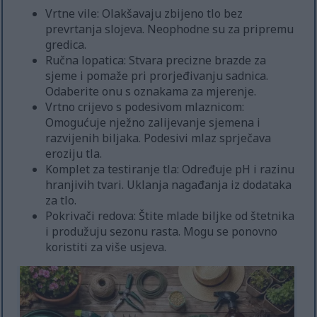
Vrtne vile: Olakšavaju zbijeno tlo bez
prevrtanja slojeva. Neophodne su za pripremu
gredica.
Ručna lopatica: Stvara precizne brazde za
sjeme i pomaže pri prorjeđivanju sadnica.
Odaberite onu s oznakama za mjerenje.
Vrtno crijevo s podesivom mlaznicom:
Omogućuje nježno zalijevanje sjemena i
razvijenih biljaka. Podesivi mlaz sprječava
eroziju tla.
Komplet za testiranje tla: Određuje pH i razinu
hranjivih tvari. Uklanja nagađanja iz dodataka
za tlo.
Pokrivači redova: Štite mlade biljke od štetnika
i produžuju sezonu rasta. Mogu se ponovno
koristiti za više usjeva.