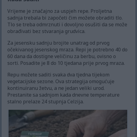
Vrijeme je značajno za uspjeh repe. Proljetna
sadnja trebala bi započeti čim možete obraditi tlo.
Tlo se treba odmrznuti i dovoljno osušiti da se može
obrađivati bez stvaranja grudvica.
Za jesensku sadnju brojite unatrag od prvog
očekivanog jesenskog mraza. Repi je potrebno 40 do
60 dana da dostigne veličinu za berbu, ovisno o
sorti. Posadite je 8 do 10 tjedana prije prvog mraza.
Repu možete saditi svaka dva tjedna tijekom
vegetacijske sezone. Ova strategija omogućuje
kontinuiranu žetvu, a ne jedan veliki urod.
Prestanite sa sadnjom kada dnevne temperature
stalno prelaze 24 stupnja Celzija.