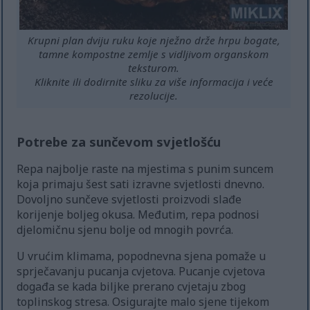
Krupni plan dviju ruku koje nježno drže hrpu bogate,
tamne kompostne zemlje s vidljivom organskom
teksturom.
Kliknite ili dodirnite sliku za više informacija i veće
rezolucije.
Potrebe za sunčevom svjetlošću
Repa najbolje raste na mjestima s punim suncem
koja primaju šest sati izravne svjetlosti dnevno.
Dovoljno sunčeve svjetlosti proizvodi slađe
korijenje boljeg okusa. Međutim, repa podnosi
djelomičnu sjenu bolje od mnogih povrća.
U vrućim klimama, popodnevna sjena pomaže u
sprječavanju pucanja cvjetova. Pucanje cvjetova
događa se kada biljke prerano cvjetaju zbog
toplinskog stresa. Osigurajte malo sjene tijekom