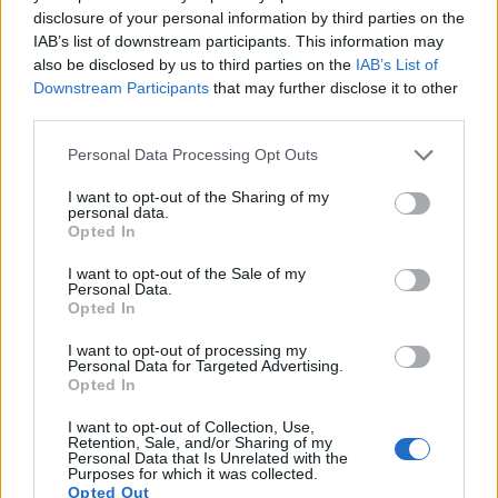
disclosure of your personal information by third parties on the
razmak od 10 do 15 cm između preostalih biljaka.
IAB’s list of downstream participants. This information may
Pravilan razmak omogućuje korijenju da se razvije
also be disclosed by us to third parties on the
IAB’s List of
do pune veličine.
Downstream Participants
that may further disclose it to other
Škarama odrežite neželjene sadnice u razini tla.
third parties.
Čupanje sadnica remeti korijenje obližnjih biljaka.
Please note that this website/app uses one or more Google
Personal Data Processing Opt Outs
Prorijeđeno lišće sačuvajte za salate ili kuhanje.
services and may gather and store information including but
not limited to your visit or usage behaviour. You may click to
I want to opt-out of the Sharing of my
personal data.
grant or deny consent to Google and its third-party tags to
Opted In
use your data for below specified purposes in below Google
consent section.
I want to opt-out of the Sale of my
Personal Data.
Opted In
I want to opt-out of processing my
Personal Data for Targeted Advertising.
Opted In
I want to opt-out of Collection, Use,
Retention, Sale, and/or Sharing of my
Personal Data that Is Unrelated with the
Purposes for which it was collected.
Opted Out
Krupni plan mladih sadnica repe koje niču iz tamnog