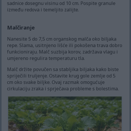
sadnice dosegnu visinu od 10 cm. Pospite granule
između redova i temeljito zalijte.
Malčiranje
Nanesite 5 do 7,5 cm organskog malča oko biljaka
repe. Slama, usitnjeno lišće ili pokošena trava dobro
funkcioniraju. Malč suzbija korov, zadržava vlagu i
umjereno regulira temperaturu tla.
Malč držite povučen sa stabljika biljaka kako biste
spriječili truljenje. Ostavite krug gole zemlje od 5
cm oko svake biljke. Ovaj razmak omogućuje
cirkulaciju zraka i sprječava probleme s bolestima.