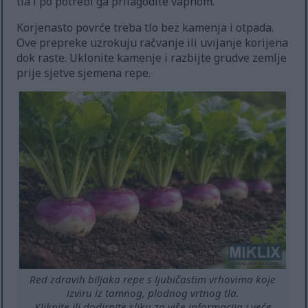
tla i po potrebi ga prilagodite vapnom.
Korjenasto povrće treba tlo bez kamenja i otpada.
Ove prepreke uzrokuju račvanje ili uvijanje korijena
dok raste. Uklonite kamenje i razbijte grudve zemlje
prije sjetve sjemena repe.
Red zdravih biljaka repe s ljubičastim vrhovima koje
izviru iz tamnog, plodnog vrtnog tla.
Kliknite ili dodirnite sliku za više informacija i veće