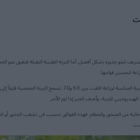
ت
يف لنمو جذوره بشكل أفضل. أما التربة الطينية الثقيلة فتعيق نمو الجذور 
راعة لتحسين قوامها.
يتراوح الرقم الهيدروجيني الأمثل للتربة المناسبة لزراعة اللفت بين 6.0 
الهيدروجيني للتربة، وأضف الجير إذا لزم الأمر.
الية من الصخور والحطام. فهذه العوائق تتسبب في تشعب الجذور أو التواءها
فت.