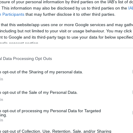
ذاق أحلى وأكثر نكهة من الأنواع المشتراة من المتاجر.
losure of your personal information by third parties on the IAB’s list of
. This information may also be disclosed by us to third parties on the
IA
Participants
that may further disclose it to other third parties.
 that this website/app uses one or more Google services and may gath
رعها؟
including but not limited to your visit or usage behaviour. You may click 
 to Google and its third-party tags to use your data for below specifi
ogle consent section.
 جانب الكرنب الأجعد وأنواع أخرى من الخضراوات الجذرية. ينمو جذر الل
ن صالحان للأكل ومغذيان للغاية.
l Data Processing Opt Outs
o opt-out of the Sharing of my personal data.
اف السنين. نشأت في أوروبا وآسيا قبل أن تنتشر في جميع أنحاء العالم. وا
In
o opt-out of the Sale of my Personal Data.
وعة. تتميز معظم الأصناف الشائعة بلب أبيض مع أكتاف أرجوانية. بعض الأ
In
to opt-out of processing my Personal Data for Targeted
ing.
In
 يُحصد في صغره يكون مذاقه أحلى وأكثر طراوة من اللفت الناضج. يم
o opt-out of Collection, Use, Retention, Sale, and/or Sharing