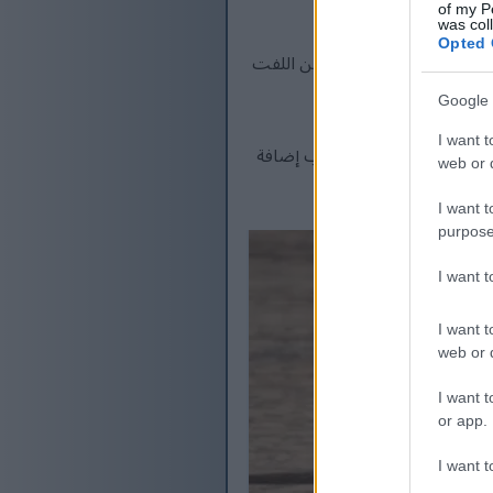
of my P
was col
Opted 
. يزرع العديد من البستانيين اللفت
Google 
I want t
ح والفلفل بشكلٍ رائع. جرّب إضافة
web or d
I want t
purpose
I want 
I want t
web or d
I want t
or app.
I want t