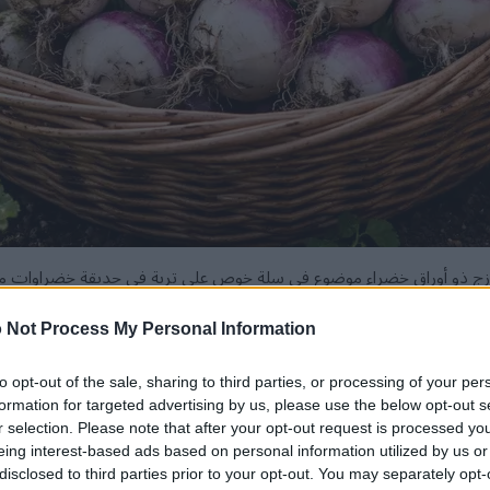
ج ذو أوراق خضراء موضوع في سلة خوص على تربة في حديقة خضراوات 
انقر أو اضغط على الصورة لمزيد من المعلومات ودقة أعلى.
 Not Process My Personal Information
تصل هذه الخضراوات الجذرية سريعة النمو إلى حجم الحصاد في
to opt-out of the sale, sharing to third parties, or processing of your per
نك الاستمتاع باللفت الطازج في فصلي الخريف والشتاء عندما تعاني الع
formation for targeted advertising by us, please use the below opt-out s
r selection. Please note that after your opt-out request is processed y
eing interest-based ads based on personal information utilized by us or
م في مكونات التربة، وتجنب المبيدات الحشرية، والحصول على خضراوات ط
disclosed to third parties prior to your opt-out. You may separately opt-