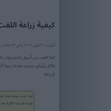
كيفية زراعة اللفت
نُشرت: ٢١ أبريل ٢٠٢٦ م في ٨:٥٤:١٣ م UTC
يُعدّ اللفت من أسهل الخضراوات الجذ
للأكل وأوراق خضراء مغذية. سواءً
الزراعة.
لقد تمت ترجمة هذه الصف
تقنية الترجمة الآلية ب