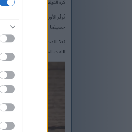
كرة الغولف إلى حجم كرة البيسبول.
تُوفّر الأوراق الخضراء فيتامينات أ
خصيصًا لأوراقه الخضراء المغذية.
يُعدّ اللفت طبقًا جانبيًا ممتازًا 
اللفت المحمّص إلى قائمة وجباتك 