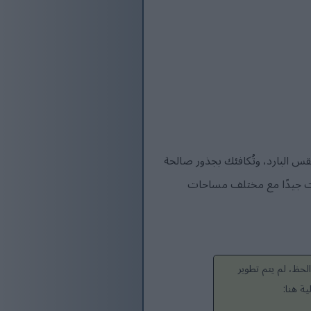
قس البارد، وتُكافئك بجذور صالحة
فت جيدًا مع مختلف مساحات
لحظ، لم يتم تطوير
ة هنا: