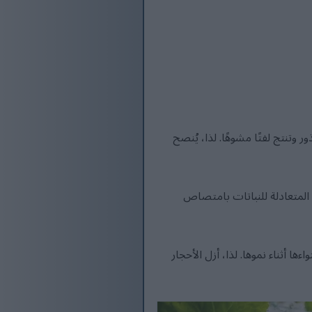
وتنتج لفتًا مشوهًا. لذا، يُنصح
و7.0. تسمح التربة الحمضية قليلاً إلى المتعادلة للنباتات بامتصاص
 أثناء نموها. لذا، أزل الأحجار