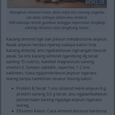
Mangkuk almond emas dina méja kai sareng sagelas
cai dina cahaya alami anu lembut.
Klik atanapi ketok gambar kanggo inpormasi lengkep
sareng résolusi anu langkung luhur.
Kacang almond ogé saé pikeun métabolisme anjeun.
Awak anjeun henteu nyerep sadaya kalori tina
kacang almond, anu ngabantosan ngirangan beurat
awak. Sa ons kacang almond ngandung 4g serat
sareng 15 nutrisi, kalebet magnesium sareng
vitamin E. Sanaos sakedik, sapertos 1-2 ons
sadinten, tiasa ngajantenkeun anjeun ngaraos
wareg tanpa nambihan seueur teuing kalori.
Protéin & Serat: 1 ons almond méré anjeun 6 g
protéin sareng 3,5 g serat, anu ngalambatkeun
pencernaan sareng ngajaga anjeun ngaraos
wareg.
Efisiensi Kalori: Cara almond disusun hartosna