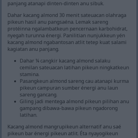
panjang atanapi dinten-dinten anu sibuk.
Dahar kacang almond 30 menit sateuacan olahraga
pikeun hasil anu pangsaéna. Lemak sareng
protéinna ngalambatkeun pencernaan karbohidrat,
nyegah turunna énergi. Panilitian nunjukkeun yén
kacang almond ngabantosan atlit tetep kuat salami
kagiatan anu panjang.
Dahar ¼ cangkir kacang almond salaku
cemilan sateuacan latihan pikeun ningkatkeun
stamina.
Pasangkeun almond sareng cau atanapi kurma
pikeun campuran sumber énergi anu laun
sareng gancang.
Giling jadi mentega almond pikeun pilihan anu
gampang dibawa-bawa pikeun ngadorong
latihan.
Kacang almond mangrupikeun alternatif anu saé
pikeun bar énergi pikeun atlit. Éta nyayogikeun