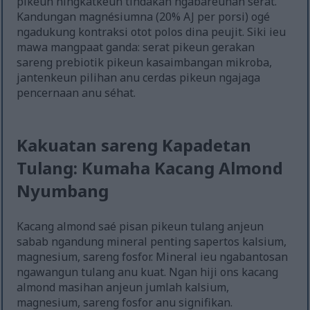
pikeun ningkatkeun tindakan ngabareuhan serat.
Kandungan magnésiumna (20% AJ per porsi) ogé
ngadukung kontraksi otot polos dina peujit. Siki ieu
mawa mangpaat ganda: serat pikeun gerakan
sareng prebiotik pikeun kasaimbangan mikroba,
jantenkeun pilihan anu cerdas pikeun ngajaga
pencernaan anu séhat.
Kakuatan sareng Kapadetan
Tulang: Kumaha Kacang Almond
Nyumbang
Kacang almond saé pisan pikeun tulang anjeun
sabab ngandung mineral penting sapertos kalsium,
magnesium, sareng fosfor. Mineral ieu ngabantosan
ngawangun tulang anu kuat. Ngan hiji ons kacang
almond masihan anjeun jumlah kalsium,
magnesium, sareng fosfor anu signifikan.