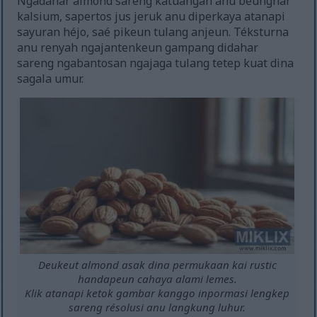
Ngadahar almond sareng katuangan anu beunghar
kalsium, sapertos jus jeruk anu diperkaya atanapi
sayuran héjo, saé pikeun tulang anjeun. Téksturna
anu renyah ngajantenkeun gampang didahar
sareng ngabantosan ngajaga tulang tetep kuat dina
sagala umur.
Deukeut almond asak dina permukaan kai rustic
handapeun cahaya alami lemes.
Klik atanapi ketok gambar kanggo inpormasi lengkep
sareng résolusi anu langkung luhur.