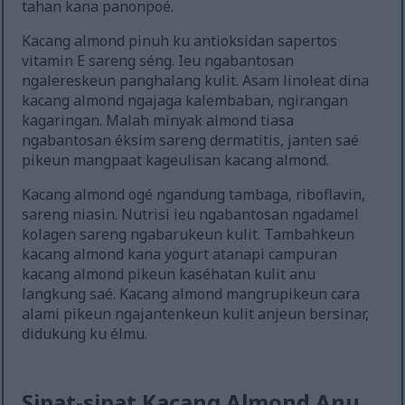
tahan kana panonpoé.
Kacang almond pinuh ku antioksidan sapertos
vitamin E sareng séng. Ieu ngabantosan
ngalereskeun panghalang kulit. Asam linoleat dina
kacang almond ngajaga kalembaban, ngirangan
kagaringan. Malah minyak almond tiasa
ngabantosan éksim sareng dermatitis, janten saé
pikeun mangpaat kageulisan kacang almond.
Kacang almond ogé ngandung tambaga, riboflavin,
sareng niasin. Nutrisi ieu ngabantosan ngadamel
kolagen sareng ngabarukeun kulit. Tambahkeun
kacang almond kana yogurt atanapi campuran
kacang almond pikeun kaséhatan kulit anu
langkung saé. Kacang almond mangrupikeun cara
alami pikeun ngajantenkeun kulit anjeun bersinar,
didukung ku élmu.
Sipat-sipat Kacang Almond Anu