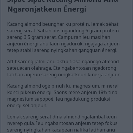
Ngaronjatkeun Énergi
Kacang almond beunghar ku protéin, lemak séhat,
sareng serat. Saban ons ngandung 6 gram protéin
sareng 3,5 gram serat. Campuran ieu masihan
anjeun énergi anu laun ngaduruk, ngajaga anjeun
tetep stabil sareng nyingkahan gangguan énergi.
Atlit sareng jalmi anu aktip tiasa nganggo almond
sateuacan olahraga. Éta ngabantosan ngadorong
latihan anjeun sareng ningkatkeun kinerja anjeun.
Kacang almond ogé pinuh ku magnesium, mineral
konci pikeun énergi. Saons méré anjeun 18% tina
magnesium sapopoé. Ieu ngadukung produksi
énergi sél anjeun.
Lemak sareng serat dina almond ngalambatkeun
nyerep gula. Ieu ngabantosan anjeun tetep fokus
sareng nyingkahan kacapean nalika latihan anu