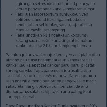
ngirangan setrés oksidatif, anu dipikanyaho
janten panyumbang kana kamekaran tumor.
Panilitian laboratorium nunjukkeun yén
polifenol almond tiasa ngalambatkeun
pembelahan sél kanker, sanaos uji coba ka
manusa masih lumangsung.
Panalungtikan NIH ngaitkeun konsumsi
kacang sacara rutin kana tingkat kematian
kanker dugi ka 21% anu langkung handap.
Panalungtikan awal nunjukkeun yén amigdalin dina
almond pait tiasa ngalambatkeun kamekaran sél
kanker. Ieu kalebet sél kanker paru-paru, prostat,
sareng serviks. Tapi, panemuan ieu asalna tina
studi laboratorium, sanés manusa. Sareng punten
ulah ngemil almond pait tanpa pangawasan médis,
sabab éta mangrupikeun sumber sianida anu
dipikanyaho, salah sahiji racun anu paling kuat
sareng terkenal.
Dana Panalungtikan Kanker Dunia nyatakeun 50%