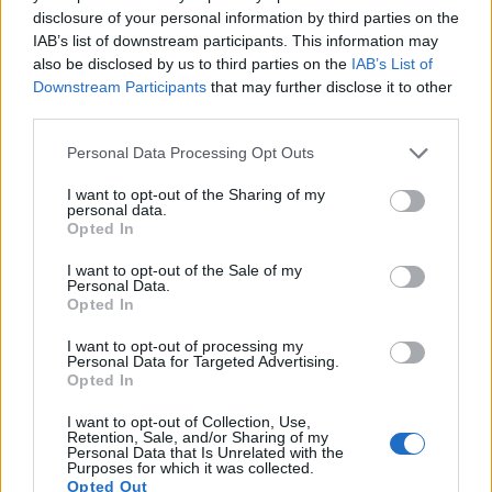
disclosure of your personal information by third parties on the
Kauntungan Nambahkeun
IAB’s list of downstream participants. This information may
also be disclosed by us to third parties on the
IAB’s List of
Kacang Almond kana Diet
Downstream Participants
that may further disclose it to other
Anjeun pikeun Kaséhatan
third parties.
Pencernaan
Please note that this website/app uses one or more Google
Personal Data Processing Opt Outs
services and may gather and store information including but
not limited to your visit or usage behaviour. You may click to
I want to opt-out of the Sharing of my
Kacang almond téh alus pikeun kaséhatan
personal data.
grant or deny consent to Google and its third-party tags to
pencernaan anjeun kusabab seratna. Satiap ons
Opted In
use your data for below specified purposes in below Google
ngandung 3,5 gram serat, nyaéta 14% tina naon anu
consent section.
I want to opt-out of the Sale of my
anjeun peryogikeun unggal dintenna. Serat ieu
Personal Data.
ngahakan baktéri anu saé dina peujit anjeun,
Opted In
ngajaga kasaimbanganana.
I want to opt-out of processing my
Personal Data for Targeted Advertising.
Panilitian nunjukkeun yén serat almond
Opted In
ngabantosan ngalemeskeun tai sareng ngajaga
gerakan peujit tetep teratur. Ieu kusabab serat anu
I want to opt-out of Collection, Use,
Retention, Sale, and/or Sharing of my
leyur sareng henteu leyur.
Personal Data that Is Unrelated with the
Purposes for which it was collected.
Opted Out