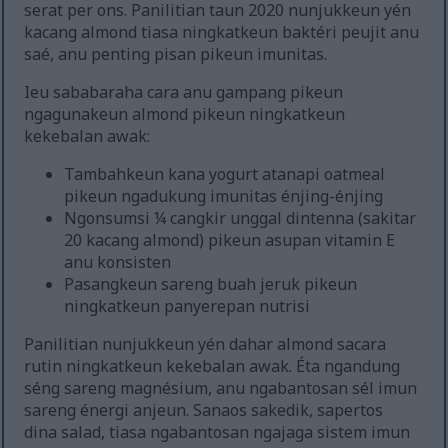
serat per ons. Panilitian taun 2020 nunjukkeun yén
kacang almond tiasa ningkatkeun baktéri peujit anu
saé, anu penting pisan pikeun imunitas.
Ieu sababaraha cara anu gampang pikeun
ngagunakeun almond pikeun ningkatkeun
kekebalan awak:
Tambahkeun kana yogurt atanapi oatmeal
pikeun ngadukung imunitas énjing-énjing
Ngonsumsi ¼ cangkir unggal dintenna (sakitar
20 kacang almond) pikeun asupan vitamin E
anu konsisten
Pasangkeun sareng buah jeruk pikeun
ningkatkeun panyerepan nutrisi
Panilitian nunjukkeun yén dahar almond sacara
rutin ningkatkeun kekebalan awak. Éta ngandung
séng sareng magnésium, anu ngabantosan sél imun
sareng énergi anjeun. Sanaos sakedik, sapertos
dina salad, tiasa ngabantosan ngajaga sistem imun