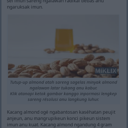
sél imun sareng ngalawan radikal bébas anu
ngaruksak imun.
Tutup-up almond atah sareng sagelas minyak almond
ngalawan latar tukang anu kabur.
Klik atanapi ketok gambar kanggo inpormasi lengkep
sareng résolusi anu langkung luhur.
Kacang almond ogé ngabantosan kaséhatan peujit
anjeun, anu mangrupikeun konci pikeun sistem
imun anu kuat. Kacang almond ngandung 4 gram