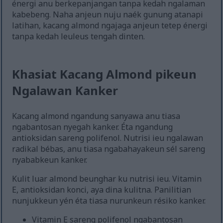
énergi anu berkepanjangan tanpa kedah ngalaman
kabebeng. Naha anjeun nuju naék gunung atanapi
latihan, kacang almond ngajaga anjeun tetep énergi
tanpa kedah leuleus tengah dinten.
Khasiat Kacang Almond pikeun
Ngalawan Kanker
Kacang almond ngandung sanyawa anu tiasa
ngabantosan nyegah kanker. Éta ngandung
antioksidan sareng polifenol. Nutrisi ieu ngalawan
radikal bébas, anu tiasa ngabahayakeun sél sareng
nyababkeun kanker.
Kulit luar almond beunghar ku nutrisi ieu. Vitamin
E, antioksidan konci, aya dina kulitna. Panilitian
nunjukkeun yén éta tiasa nurunkeun résiko kanker.
Vitamin E sareng polifenol ngabantosan