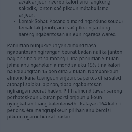
awak anjeun nyerep kalori anu langkung
sakedik, janten saé pikeun métabolisme
anjeun.
Lemak Séhat: Kacang almond ngandung seueur
lemak tak jenuh, anu saé pikeun jantung
sareng ngabantosan anjeun ngaraos wareg.
Panilitian nunjukkeun yén almond tiasa
ngabantosan ngirangan beurat badan nalika janten
bagian tina diet saimbang. Dina panilitian 9 bulan,
jalma anu ngahakan almond salaku 15% tina kalori
na kaleungitan 15 pon dina 3 bulan. Nambahkeun
almond kana tuangeun anjeun, sapertos dina salad
atanapi salaku jajanan, tiasa ngabantosan
ngirangan beurat badan. Pilih almond tawar sareng
perhatoskeun ukuran porsi anjeun pikeun
nyingkahan tuang kaleuleuwihi. Kalayan 164 kalori
per ons, éta mangrupikeun pilihan anu bergizi
pikeun ngatur beurat badan.