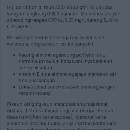
Hiji panilitian di taun 2022 nalungtik 16 uji coba
kalayan langkung ti 800 pamilon. Éta mendakan yén
almond ngirangan CRP ku 0,25 mg/L sareng IL-6 ku
0,11 pg/mL.
Peradangan kronis tiasa ngaruksak sél kana
waktosna, ningkatkeun résiko panyakit.
Kacang almond ngandung polifenol anu
nétralkeun radikal bébas anu nyababkeun
setrés oksidatif
Vitamin E dina almond ngajaga mémbran sél
tina peradangan
Lemak séhat sapertos asam oleat ngirangan
réspon radang
Pikeun kéngingkeun mangpaat anu maksimal,
nikmati 1-2 ons almond unggal dintenna. Anjeun
tiasa nambihan kana oatmeal, nyampur kana
smoothie, atanapi tuang langsung tina kantongna.
Ngapasangkeun almond sareng katuangan anti