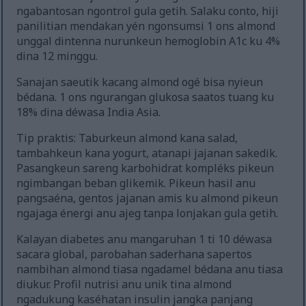
ngabantosan ngontrol gula getih. Salaku conto, hiji
panilitian mendakan yén ngonsumsi 1 ons almond
unggal dintenna nurunkeun hemoglobin A1c ku 4%
dina 12 minggu.
Sanajan saeutik kacang almond ogé bisa nyieun
bédana. 1 ons ngurangan glukosa saatos tuang ku
18% dina déwasa India Asia.
Tip praktis: Taburkeun almond kana salad,
tambahkeun kana yogurt, atanapi jajanan sakedik.
Pasangkeun sareng karbohidrat kompléks pikeun
ngimbangan beban glikemik. Pikeun hasil anu
pangsaéna, gentos jajanan amis ku almond pikeun
ngajaga énergi anu ajeg tanpa lonjakan gula getih.
Kalayan diabetes anu mangaruhan 1 ti 10 déwasa
sacara global, parobahan saderhana sapertos
nambihan almond tiasa ngadamel bédana anu tiasa
diukur. Profil nutrisi anu unik tina almond
ngadukung kaséhatan insulin jangka panjang