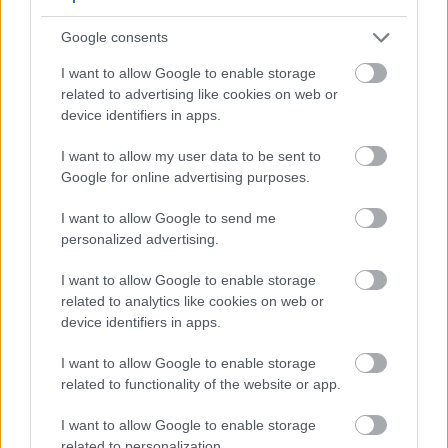
Google consents
I want to allow Google to enable storage
related to advertising like cookies on web or
device identifiers in apps.
I want to allow my user data to be sent to
Google for online advertising purposes.
Tutup-up almond cangkang sareng daging bulak
I want to allow Google to send me
sareng daun almond dina latar anu haneut.
personalized advertising.
Klik atanapi ketok gambar kanggo inpormasi lengkep
sareng résolusi anu langkung luhur.
I want to allow Google to enable storage
related to analytics like cookies on web or
Panalungtikan ti King's College London mendakan
device identifiers in apps.
yén almond ningkatkeun produksi butirat. Butirat
I want to allow Google to enable storage
penting pikeun kaséhatan usus besar. Éta
related to functionality of the website or app.
ngabantosan kaluaran tai sareng ningkatkeun
karagaman mikrobioma, ngirangan résiko
I want to allow Google to enable storage
kabebeng.
related to personalization.