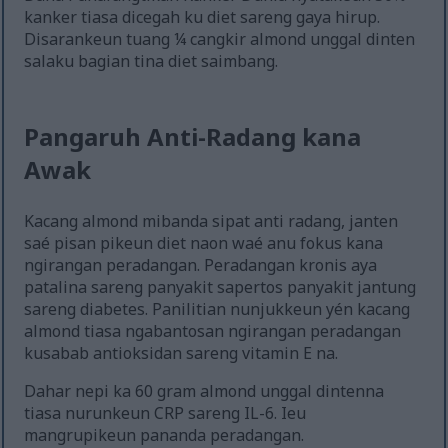
kanker tiasa dicegah ku diet sareng gaya hirup.
Disarankeun tuang ¼ cangkir almond unggal dinten
salaku bagian tina diet saimbang.
Pangaruh Anti-Radang kana
Awak
Kacang almond mibanda sipat anti radang, janten
saé pisan pikeun diet naon waé anu fokus kana
ngirangan peradangan. Peradangan kronis aya
patalina sareng panyakit sapertos panyakit jantung
sareng diabetes. Panilitian nunjukkeun yén kacang
almond tiasa ngabantosan ngirangan peradangan
kusabab antioksidan sareng vitamin E na.
Dahar nepi ka 60 gram almond unggal dintenna
tiasa nurunkeun CRP sareng IL-6. Ieu
mangrupikeun pananda peradangan.