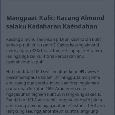
Mangpaat Kulit: Kacang Almond
salaku Kadaharan Kaéndahan
Kacang almond saé pisan pikeun kaséhatan kulit
sabab pinuh ku vitamin E. Saons kacang almond
méré anjeun 48% tina vitamin E sapopoé. Vitamin
ieu ngajaga sél kulit tina karusakan anu
nyababkeun sepuh.
Hiji panilitian UC Davis ngalibetkeun 49 awéwé
pascamenopause salami 24 minggu. Jalma-jalma
anu tuang dua porsi almond sadinten ngalaman
panurunan kerutan 16%. Aranjeunna ogé
ngagaduhan pigmén kulit 20% langkung sakedik.
Panilitian UCLA anu sanés nunjukkeun yén jalma
anu tuang almond ngagaduhan résistansi UVB anu
langkung saé, ngajantenkeun kulitna langkung