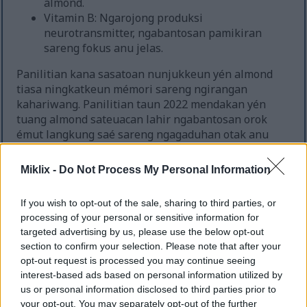
almond.
Vitamin B: Ngarojong produksi
neurotransmitter, ngabantosan pamikiran
sareng fokus anu jelas.
Panilitian kana sasatoan nunjukkeun yén almond
tiasa ningkatkeun mémori sareng ngirangan
kahariwang. Panilitian taun 2022 mendakan yén
tuang almond sateuacan lahir ngabantosan orok
émut langkung saé sareng ngagaduhan otak anu
langkung séhat. Sanaos langkung seueur panilitian
diperyogikeun, hasil awal katingalina
Miklix -
Do Not Process My Personal Information
ngajangjikeun pikeun merangan masalah mémori.
If you wish to opt-out of the sale, sharing to third parties, or
Boh didahar atah atawa ditambahkeun kana
processing of your personal or sensitive information for
kadaharan, almond mangrupa cara anu saderhana
targeted advertising by us, please use the below opt-out
pikeun ngadukung kaséhatan uteuk. Inget,
section to confirm your selection. Please note that after your
ngadaharna sacara rutin dina jumlah anu sedeng
opt-out request is processed you may continue seeing
mangrupa cara anu pangsaéna pikeun ngarasakeun
interest-based ads based on personal information utilized by
mangpaat ieu!
us or personal information disclosed to third parties prior to
your opt-out. You may separately opt-out of the further