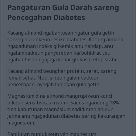
Pangaturan Gula Darah sareng
Pencegahan Diabetes
Kacang almond ngabantosan ngatur gula getih
sareng nurunkeun résiko diabetes. Kacang almond
ngagaduhan indéks glikemik anu handap, anu
ngalambatkeun panyerepan karbohidrat. Ieu
ngabantosan ngajaga kadar glukosa tetep stabil.
Kacang almond beunghar protéin, serat, sareng
lemak séhat. Nutrisi ieu ngalambatkeun
pencernaan, nyegah lonjakan gula getih.
Magnésium dina almond mangrupikeun konci
pikeun sensitivitas insulin. Saons ngandung 18%
tina kabutuhan magnésium sadidinten anjeun.
Jalma anu ngagaduhan diabetes sering kakurangan
magnésium.
Panilitian nunjukkeun yén magnésium