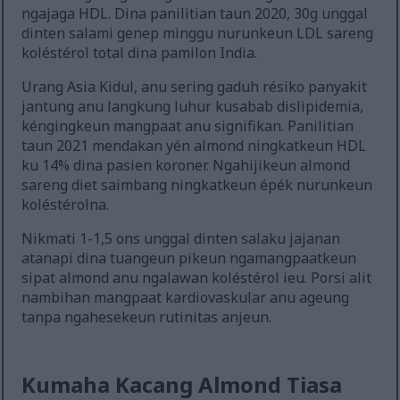
ngajaga HDL. Dina panilitian taun 2020, 30g unggal
dinten salami genep minggu nurunkeun LDL sareng
koléstérol total dina pamilon India.
Urang Asia Kidul, anu sering gaduh résiko panyakit
jantung anu langkung luhur kusabab dislipidemia,
kéngingkeun mangpaat anu signifikan. Panilitian
taun 2021 mendakan yén almond ningkatkeun HDL
ku 14% dina pasien koroner. Ngahijikeun almond
sareng diet saimbang ningkatkeun épék nurunkeun
koléstérolna.
Nikmati 1-1,5 ons unggal dinten salaku jajanan
atanapi dina tuangeun pikeun ngamangpaatkeun
sipat almond anu ngalawan koléstérol ieu. Porsi alit
nambihan mangpaat kardiovaskular anu ageung
tanpa ngahesekeun rutinitas anjeun.
Kumaha Kacang Almond Tiasa