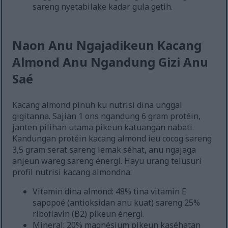
sareng nyetabilake kadar gula getih.
Naon Anu Ngajadikeun Kacang
Almond Anu Ngandung Gizi Anu
Saé
Kacang almond pinuh ku nutrisi dina unggal
gigitanna. Sajian 1 ons ngandung 6 gram protéin,
janten pilihan utama pikeun katuangan nabati.
Kandungan protéin kacang almond ieu cocog sareng
3,5 gram serat sareng lemak séhat, anu ngajaga
anjeun wareg sareng énergi. Hayu urang telusuri
profil nutrisi kacang almondna:
Vitamin dina almond: 48% tina vitamin E
sapopoé (antioksidan anu kuat) sareng 25%
riboflavin (B2) pikeun énergi.
Mineral: 20% magnésium pikeun kaséhatan