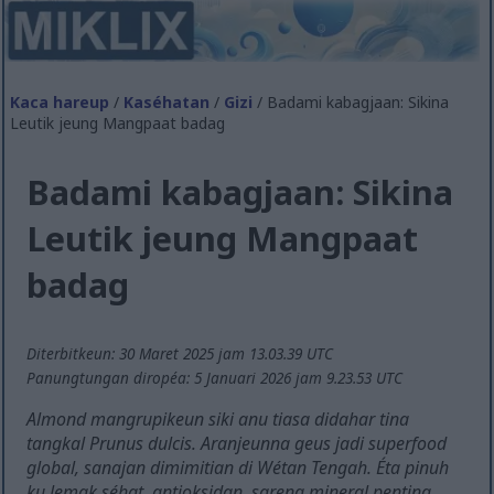
Kaca hareup
/
Kaséhatan
/
Gizi
/ Badami kabagjaan: Sikina
Leutik jeung Mangpaat badag
Badami kabagjaan: Sikina
Leutik jeung Mangpaat
badag
Diterbitkeun: 30 Maret 2025 jam 13.03.39 UTC
Panungtungan diropéa: 5 Januari 2026 jam 9.23.53 UTC
Almond mangrupikeun siki anu tiasa didahar tina
tangkal Prunus dulcis. Aranjeunna geus jadi superfood
global, sanajan dimimitian di Wétan Tengah. Éta pinuh
ku lemak séhat, antioksidan, sareng mineral penting,