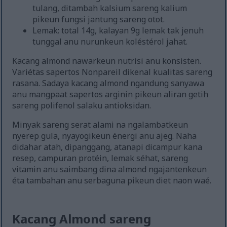
tulang, ditambah kalsium sareng kalium
pikeun fungsi jantung sareng otot.
Lemak: total 14g, kalayan 9g lemak tak jenuh
tunggal anu nurunkeun koléstérol jahat.
Kacang almond nawarkeun nutrisi anu konsisten.
Variétas sapertos Nonpareil dikenal kualitas sareng
rasana. Sadaya kacang almond ngandung sanyawa
anu mangpaat sapertos arginin pikeun aliran getih
sareng polifenol salaku antioksidan.
Minyak sareng serat alami na ngalambatkeun
nyerep gula, nyayogikeun énergi anu ajeg. Naha
didahar atah, dipanggang, atanapi dicampur kana
resep, campuran protéin, lemak séhat, sareng
vitamin anu saimbang dina almond ngajantenkeun
éta tambahan anu serbaguna pikeun diet naon waé.
Kacang Almond sareng