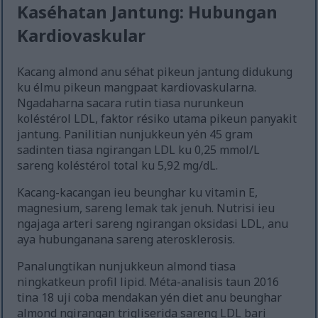
Kaséhatan Jantung: Hubungan
Kardiovaskular
Kacang almond anu séhat pikeun jantung didukung
ku élmu pikeun mangpaat kardiovaskularna.
Ngadaharna sacara rutin tiasa nurunkeun
koléstérol LDL, faktor résiko utama pikeun panyakit
jantung. Panilitian nunjukkeun yén 45 gram
sadinten tiasa ngirangan LDL ku 0,25 mmol/L
sareng koléstérol total ku 5,92 mg/dL.
Kacang-kacangan ieu beunghar ku vitamin E,
magnesium, sareng lemak tak jenuh. Nutrisi ieu
ngajaga arteri sareng ngirangan oksidasi LDL, anu
aya hubunganana sareng aterosklerosis.
Panalungtikan nunjukkeun almond tiasa
ningkatkeun profil lipid. Méta-analisis taun 2016
tina 18 uji coba mendakan yén diet anu beunghar
almond ngirangan trigliserida sareng LDL bari