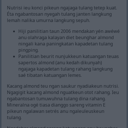
Nutrisi ieu konci pikeun ngajaga tulang tetep kuat.
Éta ngabantosan nyegah tulang janten langkung
lemah nalika umurna langkung sepuh.
Hiji panilitian taun 2006 mendakan yén awéwé
anu olahraga kalayan diet beunghar almond
ningali kana paningkatan kapadetan tulang
pingping.
Panilitian beurit nunjukkeun katuangan teuas
sapertos almond (anu kedah dikunyah)
ngajaga kapadetan tulang rahang langkung
saé tibatan katuangan lemes.
Kacang almond teu ngan saukur nyadiakeun nutrisi.
Ngagigit kacang almond nguatkeun otot rahang. Ieu
ngabantosan tumuwuhna tulang dina rahang.
Mineralna ogé tiasa dianggo sareng vitamin E
pikeun ngalawan setrés anu ngaleuleuskeun
tulang.