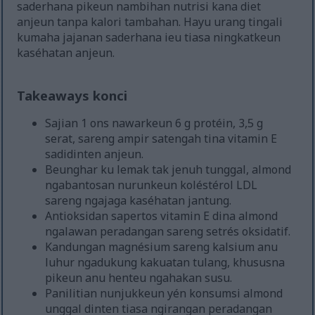
saderhana pikeun nambihan nutrisi kana diet
anjeun tanpa kalori tambahan. Hayu urang tingali
kumaha jajanan saderhana ieu tiasa ningkatkeun
kaséhatan anjeun.
Takeaways konci
Sajian 1 ons nawarkeun 6 g protéin, 3,5 g
serat, sareng ampir satengah tina vitamin E
sadidinten anjeun.
Beunghar ku lemak tak jenuh tunggal, almond
ngabantosan nurunkeun koléstérol LDL
sareng ngajaga kaséhatan jantung.
Antioksidan sapertos vitamin E dina almond
ngalawan peradangan sareng setrés oksidatif.
Kandungan magnésium sareng kalsium anu
luhur ngadukung kakuatan tulang, khususna
pikeun anu henteu ngahakan susu.
Panilitian nunjukkeun yén konsumsi almond
unggal dinten tiasa ngirangan peradangan