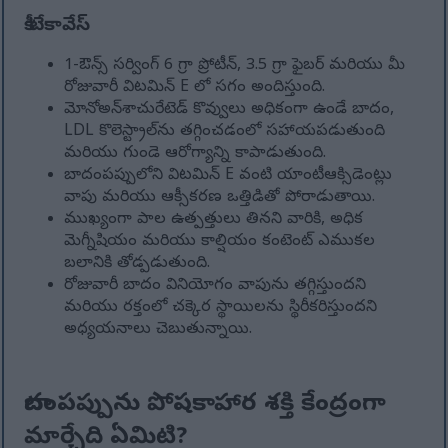
కీ టేకావేస్
1-ఔన్స్ సర్వింగ్ 6 గ్రా ప్రోటీన్, 3.5 గ్రా ఫైబర్ మరియు మీ
రోజువారీ విటమిన్ E లో సగం అందిస్తుంది.
మోనోఅన్‌శాచురేటెడ్ కొవ్వులు అధికంగా ఉండే బాదం,
LDL కొలెస్ట్రాల్‌ను తగ్గించడంలో సహాయపడుతుంది
మరియు గుండె ఆరోగ్యాన్ని కాపాడుతుంది.
బాదంపప్పులోని విటమిన్ E వంటి యాంటీఆక్సిడెంట్లు
వాపు మరియు ఆక్సీకరణ ఒత్తిడితో పోరాడుతాయి.
ముఖ్యంగా పాల ఉత్పత్తులు తినని వారికి, అధిక
మెగ్నీషియం మరియు కాల్షియం కంటెంట్ ఎముకల
బలానికి తోడ్పడుతుంది.
రోజువారీ బాదం వినియోగం వాపును తగ్గిస్తుందని
మరియు రక్తంలో చక్కెర స్థాయిలను స్థిరీకరిస్తుందని
అధ్యయనాలు చెబుతున్నాయి.
బాదంపప్పును పోషకాహార శక్తి కేంద్రంగా
మార్చేది ఏమిటి?