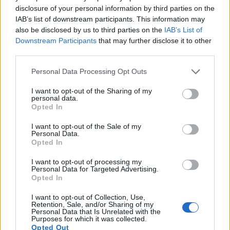
పోషిస్తుంది, దానిని సమతుల్యంగా ఉంచుతుంది.
disclosure of your personal information by third parties on the
IAB’s list of downstream participants. This information may
బాదంలోని ఫైబర్ మలాన్ని మృదువుగా చేయడంలో
also be disclosed by us to third parties on the
IAB’s List of
సహాయపడుతుందని మరియు ప్రేగు కదలికలను క్రమం
Downstream Participants
that may further disclose it to other
తప్పకుండా ఉంచుతుందని అధ్యయనాలు చెబుతున్నాయి. ఇది
third parties.
కరిగే మరియు కరగని ఫైబర్స్ రెండింటికీ కృతజ్ఞతలు.
Please note that this website/app uses one or more Google
Personal Data Processing Opt Outs
services and may gather and store information including but
not limited to your visit or usage behaviour. You may click to
I want to opt-out of the Sharing of my
personal data.
grant or deny consent to Google and its third-party tags to
Opted In
use your data for below specified purposes in below Google
consent section.
I want to opt-out of the Sale of my
Personal Data.
Opted In
I want to opt-out of processing my
Personal Data for Targeted Advertising.
Opted In
వెచ్చని నేపథ్యంలో లేత మాంసాలు మరియు బాదం ఆకులతో
I want to opt-out of Collection, Use,
Retention, Sale, and/or Sharing of my
ఉన్న పెంకు తీసిన బాదం పప్పుల క్లోజప్.
Personal Data that Is Unrelated with the
మరింత సమాచారం మరియు అధిక రిజల్యూషన్‌ల కోసం
Purposes for which it was collected.
చిత్రంపై క్లిక్ చేయండి లేదా నొక్కండి.
Opted Out