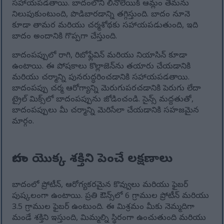
సహాయపడతాయి. బాదంలోని లినోలెయిక్ ఆమ్లం తేమను
నిలుపుకుంటుంది, పొడిబారడాన్ని తగ్గిస్తుంది. బాదం నూనె
కూడా తామర మరియు చర్మశోథకు సహాయపడుతుంది, ఇది
బాదం అందానికి గొప్పగా చేస్తుంది.
బాదంపప్పులో రాగి, రిబోఫ్లేవిన్ మరియు నియాసిన్ కూడా
ఉంటాయి. ఈ పోషకాలు కొల్లాజెన్‌ను తయారు చేయడానికి
మరియు చర్మాన్ని పునరుద్ధరించడానికి సహాయపడతాయి.
బాదంపప్పు చర్మ ఆరోగ్యాన్ని మెరుగుపరచడానికి పెరుగు లేదా
ట్రైల్ మిక్స్‌లో బాదంపప్పును జోడించండి. సైన్స్ మద్దతుతో,
బాదంపప్పులు మీ చర్మాన్ని మెరిసేలా చేయడానికి సహజమైన
మార్గం.
బాదం యొక్క శక్తిని పెంచే లక్షణాలు
బాదంలో ప్రోటీన్, ఆరోగ్యకరమైన కొవ్వులు మరియు ఫైబర్
పుష్కలంగా ఉంటాయి. ప్రతి ఔన్స్‌లో 6 గ్రాముల ప్రోటీన్ మరియు
3.5 గ్రాముల ఫైబర్ ఉంటుంది. ఈ మిశ్రమం మీకు నెమ్మదిగా
మండే శక్తిని ఇస్తుంది, మిమ్మల్ని స్థిరంగా ఉంచుతుంది మరియు