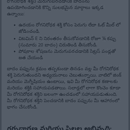
రోగనిరోధక శక్తిని మెరుగుపరచడానికి బాదంను
ఉపయోగించడానికి కొన్ని సులభమైన మార్గాలు ఇక్కడ
ఉన్నాయి:
ఉదయం రోగనిరోధక శక్తి కోసం పెరుగు లేదా ఓట్ మీల్ లో
జోడించండి.
విటమిన్ E ని నిరంతరం తీసుకోవడానికి రోజూ ¼ కప్పు
(సుమారు 20 బాదం) చిరుతిండి తీసుకోండి.
పోషకాల శోషణను మెరుగుపరచడానికి సిట్రస్ పండ్లతో
జత చేయండి
బాదం పప్పును క్రమం తప్పకుండా తినడం వల్ల మీ రోగనిరోధక
శక్తి పెరుగుతుందని అధ్యయనాలు చెబుతున్నాయి. వాటిలో జింక్
మరియు మెగ్నీషియం ఉంటాయి, ఇవి మీ రోగనిరోధక కణాలకు
మరియు శక్తికి సహాయపడతాయి. సలాడ్లలో లాగా కొంచెం కూడా
మీ రోగనిరోధక శక్తిని బలంగా ఉంచడంలో సహాయపడుతుంది.
మీ రోగనిరోధక శక్తిని పెంచడానికి బాదం పప్పును మీ ఆహారంలో
భాగం చేసుకోండి.
గర్భధారణ మరియు పిల్లల అభివృద్ధి: