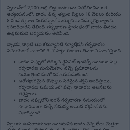
స్పెయిన్‌లో 2,200 తల్లి-బిడ్డ జంటలను పరిశీలించిన ఒక
అధ్యయనంలో, బాదం తిన్న తల్లుల పిల్లలు 18 నెలలు మరియు
8 సంవత్సరాల వయస్సులో మెరుగైన మెదడు నైపుణ్యాలను
కనబరిచారని తేలింది. గర్భధారణ ప్రారంభంలో బాదం తినడం
ఉత్తమమని అధ్యయనం తెలిపింది.
స్పానిష్ సొసైటీ ఆఫ్ కమ్యూనిటీ న్యూట్రిషన్ గర్భధారణ
సమయంలో వారానికి 3–7 సార్లు గింజలు తినాలని సూచిస్తుంది.
బాదం పప్పులో తక్కువ గ్లైసెమిక్ ఇండెక్స్ ఉండటం వల్ల
గర్భధారణ మధుమేహం వచ్చే ప్రమాదాలను
నియంత్రించడంలో సహాయపడుతుంది.
ఆరోగ్యకరమైన కొవ్వులు స్థిరమైన శక్తిని అందిస్తాయి,
గర్భధారణ సమయంలో వచ్చే సాధారణ అలసటను
తగ్గిస్తాయి.
బాదం పప్పులోని ఐరన్ గర్భధారణ సమయంలో
సాధారణంగా వచ్చే సమస్య అయిన రక్తహీనతను
నివారిస్తుంది.
పిల్లలకు ఊపిరాడకుండా ఉండటానికి బాదం వెన్న లేదా మెత్తగా