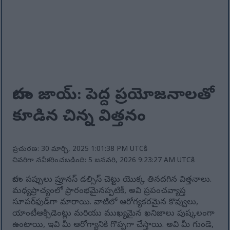
బాదం జాయ్: పెద్ద ప్రయోజనాలతో
కూడిన చిన్న విత్తనం
ప్రచురణ: 30 మార్చి, 2025 1:01:38 PM UTCకి
చివరిగా నవీకరించబడింది: 5 జనవరి, 2026 9:23:27 AM UTCకి
బాదం పప్పులు ప్రూనస్ డల్సిస్ చెట్టు యొక్క తినదగిన విత్తనాలు.
మధ్యప్రాచ్యంలో ప్రారంభమైనప్పటికీ, అవి ప్రపంచవ్యాప్త
సూపర్‌ఫుడ్‌గా మారాయి. వాటిలో ఆరోగ్యకరమైన కొవ్వులు,
యాంటీఆక్సిడెంట్లు మరియు ముఖ్యమైన ఖనిజాలు పుష్కలంగా
ఉంటాయి, ఇవి మీ ఆరోగ్యానికి గొప్పగా చేస్తాయి. అవి మీ గుండె,