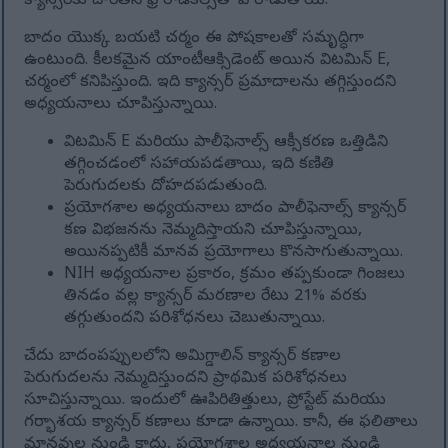
క్యాన్సర్‌కు దారితీసే ఫ్రీ రాడికల్స్‌తో పోరాడుతాయి.
బాదం యొక్క బయటి చర్మం ఈ పోషకాలతో సమృద్ధిగా
ఉంటుంది. కీలకమైన యాంటీఆక్సిడెంట్ అయిన విటమిన్ E,
చర్మంలో కనిపిస్తుంది. ఇది క్యాన్సర్ ప్రమాదాలను తగ్గిస్తుందని
అధ్యయనాలు చూపిస్తున్నాయి.
విటమిన్ E మరియు పాలీఫెనాల్స్ ఆక్సీకరణ ఒత్తిడిని
తగ్గించడంలో సహాయపడతాయి, ఇది కణితి
పెరుగుదలకు దోహదపడుతుంది.
ప్రయోగశాల అధ్యయనాలు బాదం పాలీఫెనాల్స్ క్యాన్సర్
కణ విభజనను నెమ్మదిస్తాయని చూపిస్తున్నాయి,
అయినప్పటికీ మానవ ప్రయోగాలు కొనసాగుతున్నాయి.
NIH అధ్యయనాల ప్రకారం, క్రమం తప్పకుండా గింజలు
తినడం వల్ల క్యాన్సర్ మరణాల రేటు 21% వరకు
తగ్గుతుందని పరిశోధనలు చెబుతున్నాయి.
చేదు బాదంపప్పులలోని అమిగ్డాలిన్ క్యాన్సర్ కణాల
పెరుగుదలను నెమ్మదిస్తుందని ప్రాథమిక పరిశోధనలు
సూచిస్తున్నాయి. ఇందులో ఊపిరితిత్తులు, ప్రోస్టేట్ మరియు
గర్భాశయ క్యాన్సర్ కణాలు కూడా ఉన్నాయి. కానీ, ఈ ఫలితాలు
మానవుల నుండి కాదు, ప్రయోగశాల అధ్యయనాల నుండి