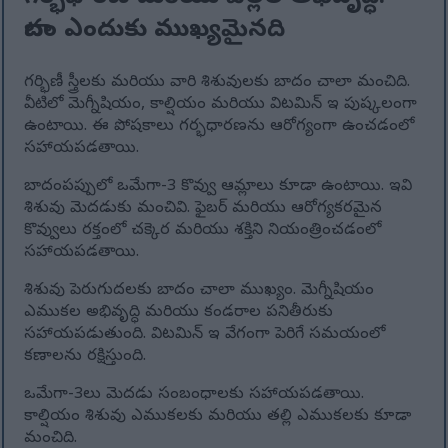
బాదం ఎందుకు ముఖ్యమైనది
గర్భిణీ స్త్రీలకు మరియు వారి శిశువులకు బాదం చాలా మంచిది.
వీటిలో మెగ్నీషియం, కాల్షియం మరియు విటమిన్ ఇ పుష్కలంగా
ఉంటాయి. ఈ పోషకాలు గర్భధారణను ఆరోగ్యంగా ఉంచడంలో
సహాయపడతాయి.
బాదంపప్పులో ఒమేగా-3 కొవ్వు ఆమ్లాలు కూడా ఉంటాయి. ఇవి
శిశువు మెదడుకు మంచివి. ఫైబర్ మరియు ఆరోగ్యకరమైన
కొవ్వులు రక్తంలో చక్కెర మరియు శక్తిని నియంత్రించడంలో
సహాయపడతాయి.
శిశువు పెరుగుదలకు బాదం చాలా ముఖ్యం. మెగ్నీషియం
ఎముకల అభివృద్ధి మరియు కండరాల పనితీరుకు
సహాయపడుతుంది. విటమిన్ ఇ వేగంగా పెరిగే సమయంలో
కణాలను రక్షిస్తుంది.
ఒమేగా-3లు మెదడు సంబంధాలకు సహాయపడతాయి.
కాల్షియం శిశువు ఎముకలకు మరియు తల్లి ఎముకలకు కూడా
మంచిది.