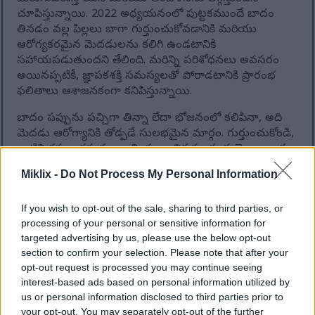
చూపిస్తున్నాయి. 2022 అధ్యయనంలో పుట్టకముందే బాదం
తినడం వల్ల పిల్లలు బాగా గుర్తుంచుకోవడానికి మరియు
ఆరోగ్యకరమైన మెదడులను కలిగి ఉండటానికి
సహాయపడుతుందని తేలింది. మరిన్ని పరిశోధనలు అవసరం
అయినప్పటికీ, జ్ఞాపకశక్తి సమస్యలతో పోరాడటానికి ప్రారంభ
ఫలితాలు ఆశాజనకంగా కనిపిస్తున్నాయి.
బాదం పప్పును పచ్చిగా తిన్నా లేదా భోజనంలో కలిపినా, అది
మెదడు ఆరోగ్యానికి తోడ్పడే సులభమైన మార్గం. గుర్తుంచుకోండి,
వాటిని క్రమం తప్పకుండా మితంగా తినడం ఈ ప్రయోజనాలను
ఆస్వాదించడానికి ఉత్తమ మార్గం!
Miklix -
Do Not Process My Personal Information
If you wish to opt-out of the sale, sharing to third parties, or
మీ ఆహారంలో బాదం చేర్చుకోవడం వల్ల
processing of your personal or sensitive information for
జీర్ణ ఆరోగ్య ప్రయోజనాలు
targeted advertising by us, please use the below opt-out
section to confirm your selection. Please note that after your
opt-out request is processed you may continue seeing
బాదంలో ఉండే ఫైబర్ మీ జీర్ణ ఆరోగ్యానికి మంచిది. ప్రతి ఔన్స్‌లో
interest-based ads based on personal information utilized by
3.5 గ్రాముల ఫైబర్ ఉంటుంది, ఇది మీకు రోజువారీ అవసరమైన
us or personal information disclosed to third parties prior to
దానిలో 14%. ఈ ఫైబర్ మీ పేగులోని మంచి బ్యాక్టీరియాను
your opt-out. You may separately opt-out of the further