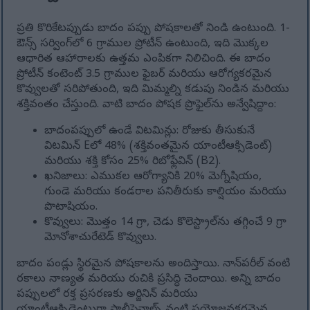
ప్రతి కొరికేటప్పుడు బాదం పప్పు పోషకాలతో నిండి ఉంటుంది. 1-
ఔన్స్ సర్వింగ్‌లో 6 గ్రాముల ప్రోటీన్ ఉంటుంది, ఇది మొక్కల
ఆధారిత ఆహారాలకు ఉత్తమ ఎంపికగా నిలిచింది. ఈ బాదం
ప్రోటీన్ కంటెంట్ 3.5 గ్రాముల ఫైబర్ మరియు ఆరోగ్యకరమైన
కొవ్వులతో సరిపోతుంది, ఇది మిమ్మల్ని కడుపు నిండిన మరియు
శక్తివంతం చేస్తుంది. వాటి బాదం పోషక ప్రొఫైల్‌ను అన్వేషిద్దాం:
బాదంపప్పులో ఉండే విటమిన్లు: రోజుకు తీసుకునే
విటమిన్ Eలో 48% (శక్తివంతమైన యాంటీఆక్సిడెంట్)
మరియు శక్తి కోసం 25% రిబోఫ్లేవిన్ (B2).
ఖనిజాలు: ఎముకల ఆరోగ్యానికి 20% మెగ్నీషియం,
గుండె మరియు కండరాల పనితీరుకు కాల్షియం మరియు
పొటాషియం.
కొవ్వులు: మొత్తం 14 గ్రా, చెడు కొలెస్ట్రాల్‌ను తగ్గించే 9 గ్రా
మోనోశాచురేటెడ్ కొవ్వులు.
బాదం పండ్లు స్థిరమైన పోషకాలను అందిస్తాయి. నాన్‌పరీల్ వంటి
రకాలు నాణ్యత మరియు రుచికి ప్రసిద్ధి చెందాయి. అన్ని బాదం
పప్పులలో రక్త ప్రసరణకు అర్జినిన్ మరియు