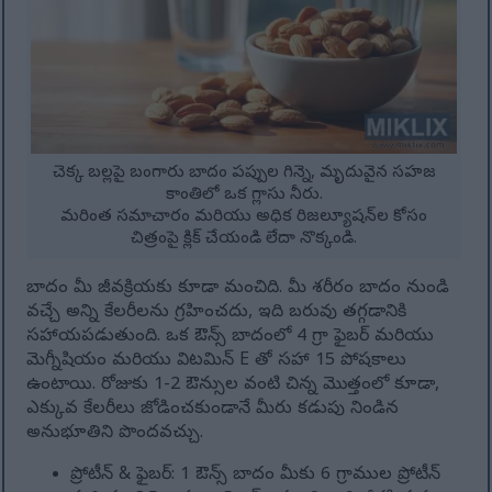
చెక్క బల్లపై బంగారు బాదం పప్పుల గిన్నె, మృదువైన సహజ
కాంతిలో ఒక గ్లాసు నీరు.
మరింత సమాచారం మరియు అధిక రిజల్యూషన్‌ల కోసం
చిత్రంపై క్లిక్ చేయండి లేదా నొక్కండి.
బాదం మీ జీవక్రియకు కూడా మంచిది. మీ శరీరం బాదం నుండి
వచ్చే అన్ని కేలరీలను గ్రహించదు, ఇది బరువు తగ్గడానికి
సహాయపడుతుంది. ఒక ఔన్స్ బాదంలో 4 గ్రా ఫైబర్ మరియు
మెగ్నీషియం మరియు విటమిన్ E తో సహా 15 పోషకాలు
ఉంటాయి. రోజుకు 1-2 ఔన్సుల వంటి చిన్న మొత్తంలో కూడా,
ఎక్కువ కేలరీలు జోడించకుండానే మీరు కడుపు నిండిన
అనుభూతిని పొందవచ్చు.
ప్రోటీన్ & ఫైబర్: 1 ఔన్స్ బాదం మీకు 6 గ్రాముల ప్రోటీన్