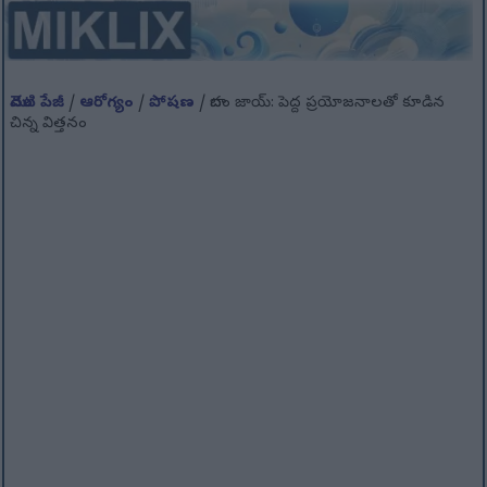
మొదటి పేజీ
/
ఆరోగ్యం
/
పోషణ
/ బాదం జాయ్: పెద్ద ప్రయోజనాలతో కూడిన
చిన్న విత్తనం