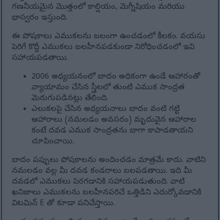
గణనీయమైన మొత్తంలో కాల్షియం, మెగ్నీషియం మరియు
భాస్వరం ఇస్తుంది.
ఈ పోషకాలు ఎముకలను బలంగా ఉంచడంలో కీలకం. వయసు
పెరిగే కొద్దీ ఎముకలు బలహీనపడకుండా నిరోధించడంలో ఇవి
సహాయపడతాయి.
2006 అధ్యయనంలో బాదం అధికంగా ఉండే ఆహారంతో
వ్యాయామం చేసిన స్త్రీలలో తుంటి ఎముక సాంద్రత
మెరుగుపడినట్లు తేలింది.
ఎలుకలపై చేసిన అధ్యయనాలు బాదం వంటి గట్టి
ఆహారాలు (నమలడం అవసరం) మృదువైన ఆహారాల
కంటే దవడ ఎముక సాంద్రతను బాగా కాపాడతాయని
చూపించాయి.
బాదం పప్పులు పోషకాలను అందించడం మాత్రమే కాదు. వాటిని
నమలడం వల్ల మీ దవడ కండరాలు బలపడతాయి. ఇది మీ
దవడలో ఎముకలు పెరగడానికి సహాయపడుతుంది. వాటి
ఖనిజాలు ఎముకలను బలహీనపరిచే ఒత్తిడిని ఎదుర్కోవడానికి
విటమిన్ E తో కూడా పనిచేస్తాయి.