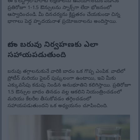
ఈ కొలెస్ట్రాల్-పోరాట లక్షణాలను ఉపయోగించుకోవడానికి
ప్రతిరోజూ 1-1.5 ఔన్సులను స్నాక్స్‌గా లేదా భోజనంలో
ఆస్వాదించండి. మీ దినచర్యను క్లిష్టతరం చేయకుండా చిన్న
భాగాలు పెద్ద హృదయనాళ ప్రయోజనాలను అందిస్తాయి.
బాదం బరువు నిర్వహణకు ఎలా
సహాయపడుతుంది
బరువు తగ్గాలనుకునే వారికి బాదం ఒక గొప్ప ఎంపిక. వాటిలో
ప్రోటీన్ మరియు ఫైబర్ పుష్కలంగా ఉంటాయి, ఇవి మీకు
ఎక్కువసేపు కడుపు నిండిన అనుభూతిని కలిగిస్తాయి. ప్రతిరోజూ
1.5 ఔన్సుల బాదం తినడం వల్ల ఆకలిని నియంత్రించడంలో
మరియు కేలరీల తీసుకోవడం తగ్గించడంలో
సహాయపడుతుందని ఒక అధ్యయనం చూపించింది.