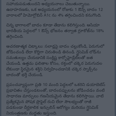
సహాయపడుతుందని అధ్యయనాలు చెబుతున్నాయి.
ఉదాహరణకు, ఒక అధ్యయనంలో రోజుకు 1 ఔన్స్ బాదం 12
వారాలలో హిమోగ్లోబిన్ A1c ను 4% తగ్గించిందని కనుగొంది.
చిన్న భాగాలలో బాదం కూడా తేడాను కలిగిస్తుంది. ఆసియా
భారతీయ పెద్దలలో 1 ఔన్స్ భోజనం తర్వాత గ్లూకోజ్‌ను 18%
తగ్గించింది.
ఆచరణాత్మక చిట్కాలు: సలాడ్లపై బాదం చల్లుకోండి, పెరుగులో
జోడించండి లేదా కొద్దిగా చిరుతిండి తినండి. గ్లైసెమిక్ లోడ్‌ను
సమతుల్యం చేయడానికి సంక్లిష్ట కార్బోహైడ్రేట్‌లతో జత
చేయండి. ఉత్తమ ఫలితాల కోసం, రక్తంలో చక్కెర పెరుగుదల
లేకుండా స్థిరమైన శక్తిని నిర్వహించడానికి చక్కెర స్నాక్స్‌ను
బాదంతో భర్తీ చేయండి.
ప్రపంచవ్యాప్తంగా ప్రతి 10 మంది పెద్దలలో ఒకరిని డయాబెటిస్
ప్రభావితం చేస్తుండటంతో, బాదంపప్పులను జోడించడం వంటి
సాధారణ మార్పులు గణనీయమైన తేడాను కలిగిస్తాయి. వాటి
ప్రత్యేకమైన పోషక ప్రొఫైల్ రుచి లేదా సౌలభ్యంతో రాజీ
పడకుండా దీర్ఘకాలిక ఇన్సులిన్ ఆరోగ్యం మరియు గ్లైసెమిక్
నియంత్రణకు మద్దతు ఇస్తుంది.