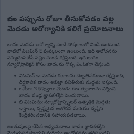
బాదం పప్పును రోజూ తీసుకోవడం వల్ల
మెదడు ఆరోగ్యానికి కలిగే ప్రయోజనాలు
బాదం మెదడు ఆరోగ్యాన్ని పెంచే పోషకాలతో నిండి ఉంటుంది.
వాటిలో విటమిన్ E పుష్కలంగా ఉంటుంది, ఇది ఆలోచనను
నెమ్మదింపజేసే నష్టం నుండి రక్షిస్తుంది. ఇది బాదం
న్యూరోప్రొటెక్షన్ కోసం బాదంను గొప్ప ఎంపికగా చేస్తుంది.
విటమిన్ ఇ: మెదడు కణాలను దెబ్బతినకుండా రక్షిస్తుంది,
దీర్ఘకాలిక బాదం అభిజ్ఞా పనితీరుకు మద్దతు ఇస్తుంది.
ఒమేగా-3 కొవ్వులు: మెదడు కణ త్వచాలను నిర్మించి,
బాదం పండ్ల జ్ఞాపకశక్తిని పెంచుతాయి.
బి విటమిన్లు: న్యూరోట్రాన్స్మిటర్ ఉత్పత్తికి మద్దతు
ఇస్తాయి, స్పష్టమైన ఆలోచన మరియు దృష్టిని
కేంద్రీకరించడానికి సహాయపడతాయి.
జంతువులపై చేసిన అధ్యయనాలు బాదం జ్ఞాపకశక్తిని
మెరుగుపరుస్తాయని మరియు ఆందోళనను తగ్గిస్తుందని