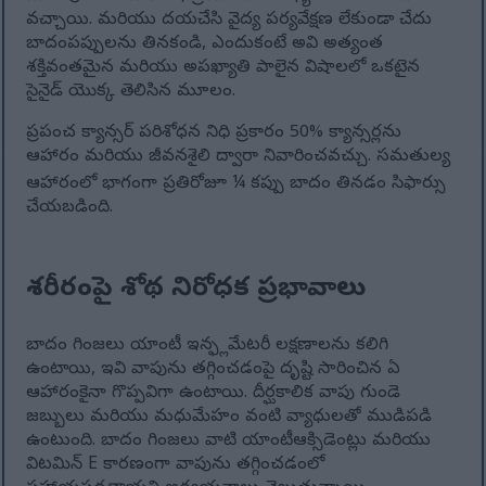
వచ్చాయి. మరియు దయచేసి వైద్య పర్యవేక్షణ లేకుండా చేదు
బాదంపప్పులను తినకండి, ఎందుకంటే అవి అత్యంత
శక్తివంతమైన మరియు అపఖ్యాతి పాలైన విషాలలో ఒకటైన
సైనైడ్ యొక్క తెలిసిన మూలం.
ప్రపంచ క్యాన్సర్ పరిశోధన నిధి ప్రకారం 50% క్యాన్సర్లను
ఆహారం మరియు జీవనశైలి ద్వారా నివారించవచ్చు. సమతుల్య
ఆహారంలో భాగంగా ప్రతిరోజూ ¼ కప్పు బాదం తినడం సిఫార్సు
చేయబడింది.
శరీరంపై శోథ నిరోధక ప్రభావాలు
బాదం గింజలు యాంటీ ఇన్ఫ్లమేటరీ లక్షణాలను కలిగి
ఉంటాయి, ఇవి వాపును తగ్గించడంపై దృష్టి సారించిన ఏ
ఆహారంకైనా గొప్పవిగా ఉంటాయి. దీర్ఘకాలిక వాపు గుండె
జబ్బులు మరియు మధుమేహం వంటి వ్యాధులతో ముడిపడి
ఉంటుంది. బాదం గింజలు వాటి యాంటీఆక్సిడెంట్లు మరియు
విటమిన్ E కారణంగా వాపును తగ్గించడంలో