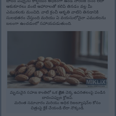
బాదం పప్పును కాల్షియం అధికంగా ఉండే నారింజ రసం లేదా
ఆకుకూరలు వంటి ఆహారాలతో కలిపి తినడం వల్ల మీ
ఎముకలకు మంచిది. వాటి క్రంచీ ఆకృతి వాటిని తినడానికి
సులభతరం చేస్తుంది మరియు ఏ వయసులోనైనా ఎముకలను
బలంగా ఉంచడంలో సహాయపడుతుంది.
మృదువైన సహజ కాంతిలో ఒక మోటైన చెక్క ఉపరితలంపై పండిన
బాదంపప్పుల క్లోజప్.
మరింత సమాచారం మరియు అధిక రిజల్యూషన్‌ల కోసం
చిత్రంపై క్లిక్ చేయండి లేదా నొక్కండి.