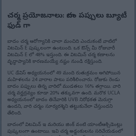
చర్మ ప్రయోజనాలు: బాదం పప్పులు బ్యూటీ
ఫుడ్ గా
బాదం చర్మ ఆరోగ్యానికి చాలా మంచిది ఎందుకంటే వాటిలో
విటమిన్ E పుష్కలంగా ఉంటుంది. ఒక ఔన్స్ మీ రోజువారీ
విటమిన్ E లో 48% ఇస్తుంది. ఈ విటమిన్ చర్మ కణాలను
వృద్ధాప్యానికి కారణమయ్యే నష్టం నుండి రక్షిస్తుంది.
UC డేవిస్ అధ్యయనంలో 49 మంది రుతుక్రమం ఆగిపోయిన
మహిళలను 24 వారాల పాటు పరిశీలించారు. రోజుకు రెండు
బాదం పప్పులు తిన్న వారిలో ముడతలు 16% తగ్గాయి. వారి
చర్మ వర్ణద్రవ్యం కూడా 20% తక్కువగా ఉంది. మరొక UCLA
అధ్యయనంలో బాదం తినేవారికి UVB నిరోధకత మెరుగ్గా
ఉందని, వారి చర్మం సూర్యరశ్మిని తట్టుకునేలా చేస్తుందని
తేలింది.
బాదంలో విటమిన్ ఇ మరియు జింక్ వంటి యాంటీఆక్సిడెంట్లు
పుష్కలంగా ఉంటాయి. ఇవి చర్మ అడ్డంకులను సరిచేయడంలో