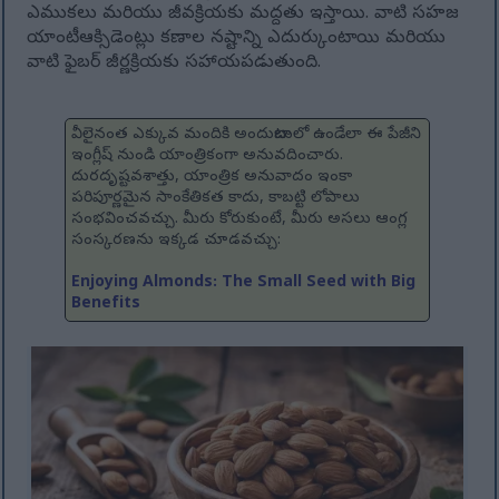
ఎముకలు మరియు జీవక్రియకు మద్దతు ఇస్తాయి. వాటి సహజ
యాంటీఆక్సిడెంట్లు కణాల నష్టాన్ని ఎదుర్కుంటాయి మరియు
వాటి ఫైబర్ జీర్ణక్రియకు సహాయపడుతుంది.
వీలైనంత ఎక్కువ మందికి అందుబాటులో ఉండేలా ఈ పేజీని
ఇంగ్లీష్ నుండి యాంత్రికంగా అనువదించారు.
దురదృష్టవశాత్తు, యాంత్రిక అనువాదం ఇంకా
పరిపూర్ణమైన సాంకేతికత కాదు, కాబట్టి లోపాలు
సంభవించవచ్చు. మీరు కోరుకుంటే, మీరు అసలు ఆంగ్ల
సంస్కరణను ఇక్కడ చూడవచ్చు:
Enjoying Almonds: The Small Seed with Big
Benefits