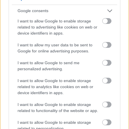
Google consents
కింగ్స్ కాలేజ్ లండన్ పరిశోధనలో బాదం బ్యూటిరేట్ ఉత్పత్తిని
పెంచుతుందని తేలింది. బ్యూటిరేట్ పెద్దప్రేగు ఆరోగ్యానికి
I want to allow Google to enable storage
ముఖ్యమైనది. ఇది మల విసర్జనకు సహాయపడుతుంది
related to advertising like cookies on web or
మరియు సూక్ష్మజీవుల వైవిధ్యాన్ని పెంచుతుంది, మలబద్ధకం
device identifiers in apps.
ప్రమాదాలను తగ్గిస్తుంది.
I want to allow my user data to be sent to
2021 అధ్యయనంలో బాదం లేదా ప్రాసెస్ చేసిన స్నాక్స్ తినే 87
Google for online advertising purposes.
మంది పాల్గొనేవారిని పోల్చారు. రోజుకు 56 గ్రాముల బాదం తినే
వారిలో నియంత్రణ సంస్థల కంటే 8% ఎక్కువ గట్ బాక్టీరియా
I want to allow Google to send me
వైవిధ్యం ఉంది.
personalized advertising.
ఫైబర్ కంటెంట్: ప్రతి సర్వింగ్‌కు 3.5 గ్రా. క్రమబద్ధతకు
I want to allow Google to enable storage
సహాయపడుతుంది.
related to analytics like cookies on web or
ప్రీబయోటిక్ ప్రభావం: బిఫిడోబాక్టీరియా మరియు
device identifiers in apps.
లాక్టోబాసిల్లస్ జాతులను తింటుంది.
బ్యూటిరేట్ ఉత్పత్తి: పెద్దప్రేగు ఆరోగ్యంతో ముడిపడి
I want to allow Google to enable storage
ఉంటుంది మరియు పెద్దప్రేగు క్యాన్సర్ ప్రమాదాన్ని
related to functionality of the website or app.
తగ్గిస్తుంది
రూపం ముఖ్యం: జీర్ణక్రియ అధ్యయనాలలో గ్రౌండ్ బాదం
I want to allow Google to enable storage
వేగంగా ఫైబర్ విడుదలను చూపించింది.
related to personalization.