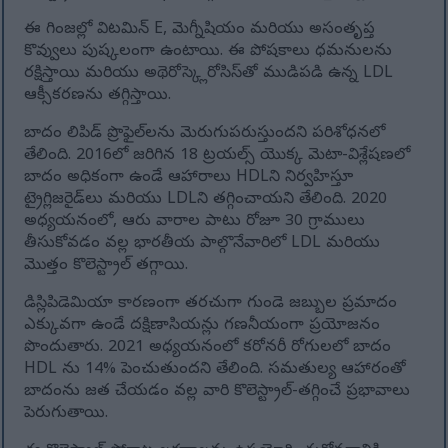
ఈ గింజల్లో విటమిన్ E, మెగ్నీషియం మరియు అసంతృప్త
కొవ్వులు పుష్కలంగా ఉంటాయి. ఈ పోషకాలు ధమనులను
రక్షిస్తాయి మరియు అథెరోస్క్లెరోసిస్‌తో ముడిపడి ఉన్న LDL
ఆక్సీకరణను తగ్గిస్తాయి.
బాదం లిపిడ్ ప్రొఫైల్‌లను మెరుగుపరుస్తుందని పరిశోధనలో
తేలింది. 2016లో జరిగిన 18 ట్రయల్స్ యొక్క మెటా-విశ్లేషణలో
బాదం అధికంగా ఉండే ఆహారాలు HDLని నిర్వహిస్తూ
ట్రైగ్లిజరైడ్‌లు మరియు LDLని తగ్గించాయని తేలింది. 2020
అధ్యయనంలో, ఆరు వారాల పాటు రోజూ 30 గ్రాములు
తీసుకోవడం వల్ల భారతీయ పాల్గొనేవారిలో LDL మరియు
మొత్తం కొలెస్ట్రాల్ తగ్గాయి.
డిస్లిపిడెమియా కారణంగా తరచుగా గుండె జబ్బుల ప్రమాదం
ఎక్కువగా ఉండే దక్షిణాసియన్లు గణనీయంగా ప్రయోజనం
పొందుతారు. 2021 అధ్యయనంలో కరోనరీ రోగులలో బాదం
HDL ను 14% పెంచుతుందని తేలింది. సమతుల్య ఆహారంతో
బాదంను జత చేయడం వల్ల వారి కొలెస్ట్రాల్-తగ్గించే ప్రభావాలు
పెరుగుతాయి.