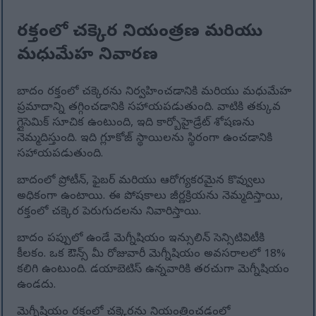
రక్తంలో చక్కెర నియంత్రణ మరియు
మధుమేహ నివారణ
బాదం రక్తంలో చక్కెరను నిర్వహించడానికి మరియు మధుమేహ
ప్రమాదాన్ని తగ్గించడానికి సహాయపడుతుంది. వాటికి తక్కువ
గ్లైసెమిక్ సూచిక ఉంటుంది, ఇది కార్బోహైడ్రేట్ శోషణను
నెమ్మదిస్తుంది. ఇది గ్లూకోజ్ స్థాయిలను స్థిరంగా ఉంచడానికి
సహాయపడుతుంది.
బాదంలో ప్రోటీన్, ఫైబర్ మరియు ఆరోగ్యకరమైన కొవ్వులు
అధికంగా ఉంటాయి. ఈ పోషకాలు జీర్ణక్రియను నెమ్మదిస్తాయి,
రక్తంలో చక్కెర పెరుగుదలను నివారిస్తాయి.
బాదం పప్పులో ఉండే మెగ్నీషియం ఇన్సులిన్ సెన్సిటివిటీకి
కీలకం. ఒక ఔన్స్ మీ రోజువారీ మెగ్నీషియం అవసరాలలో 18%
కలిగి ఉంటుంది. డయాబెటిస్ ఉన్నవారికి తరచుగా మెగ్నీషియం
ఉండదు.
మెగ్నీషియం రక్తంలో చక్కెరను నియంత్రించడంలో