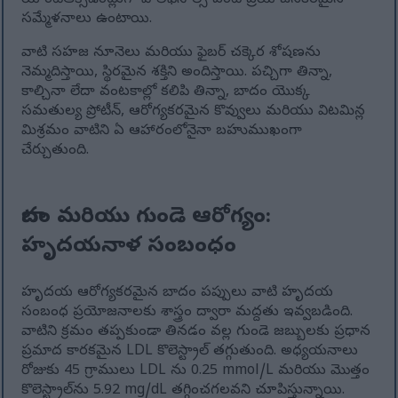
యాంటీఆక్సిడెంట్లుగా పాలీఫెనాల్స్ వంటి ప్రయోజనకరమైన
సమ్మేళనాలు ఉంటాయి.
వాటి సహజ నూనెలు మరియు ఫైబర్ చక్కెర శోషణను
నెమ్మదిస్తాయి, స్థిరమైన శక్తిని అందిస్తాయి. పచ్చిగా తిన్నా,
కాల్చినా లేదా వంటకాల్లో కలిపి తిన్నా, బాదం యొక్క
సమతుల్య ప్రోటీన్, ఆరోగ్యకరమైన కొవ్వులు మరియు విటమిన్ల
మిశ్రమం వాటిని ఏ ఆహారంలోనైనా బహుముఖంగా
చేర్చుతుంది.
బాదం మరియు గుండె ఆరోగ్యం:
హృదయనాళ సంబంధం
హృదయ ఆరోగ్యకరమైన బాదం పప్పులు వాటి హృదయ
సంబంధ ప్రయోజనాలకు శాస్త్రం ద్వారా మద్దతు ఇవ్వబడింది.
వాటిని క్రమం తప్పకుండా తినడం వల్ల గుండె జబ్బులకు ప్రధాన
ప్రమాద కారకమైన LDL కొలెస్ట్రాల్ తగ్గుతుంది. అధ్యయనాలు
రోజుకు 45 గ్రాములు LDL ను 0.25 mmol/L మరియు మొత్తం
కొలెస్ట్రాల్‌ను 5.92 mg/dL తగ్గించగలవని చూపిస్తున్నాయి.