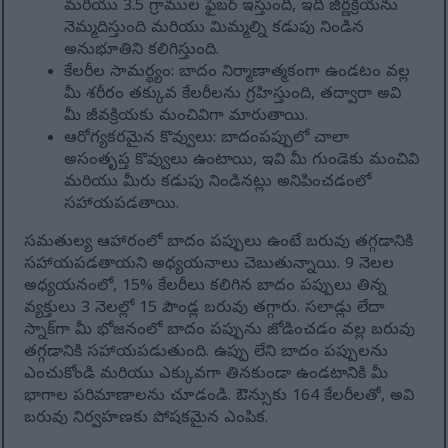
మరియు 3.5 గ్రాముల ఫైబర్ ఇస్తుంది, ఇది జీర్ణక్రియను
నెమ్మదిస్తుంది మరియు మిమ్మల్ని కడుపు నిండిన
అనుభూతిని కలిగిస్తుంది.
కేలరీల సామర్థ్యం: బాదం నిర్మాణాత్మకంగా ఉండటం వల్ల
మీ శరీరం తక్కువ కేలరీలను గ్రహిస్తుంది, తద్వారా అవి
మీ జీవక్రియకు మంచివిగా మారుతాయి.
ఆరోగ్యకరమైన కొవ్వులు: బాదంపప్పులో చాలా
అసంతృప్త కొవ్వులు ఉంటాయి, ఇవి మీ గుండెకు మంచివి
మరియు మీరు కడుపు నిండినట్లు అనిపించడంలో
సహాయపడతాయి.
సమతుల్య ఆహారంలో బాదం పప్పులు ఉంటే బరువు తగ్గడానికి
సహాయపడతాయని అధ్యయనాలు చెబుతున్నాయి. 9 నెలల
అధ్యయనంలో, 15% కేలరీలు కలిగిన బాదం పప్పులు తిన్న
వ్యక్తులు 3 నెలల్లో 15 పౌండ్ల బరువు తగ్గారు. సలాడ్లు లేదా
స్నాక్‌గా మీ భోజనంలో బాదం పప్పును జోడించడం వల్ల బరువు
తగ్గడానికి సహాయపడుతుంది. ఉప్పు లేని బాదం పప్పులను
ఎంచుకోండి మరియు ఎక్కువగా తినకుండా ఉండటానికి మీ
భాగాల పరిమాణాలను చూడండి. ఔన్సుకు 164 కేలరీలతో, అవి
బరువు నిర్వహణకు పోషకమైన ఎంపిక.