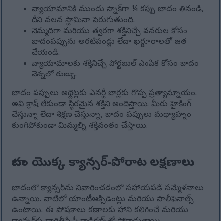
వ్యాయామానికి ముందు స్నాక్‌గా ¼ కప్పు బాదం తినండి,
దీని వలన స్టామినా పెరుగుతుంది.
నెమ్మదిగా మరియు త్వరగా శక్తినిచ్చే వనరుల కోసం
బాదంపప్పును అరటిపండ్లు లేదా ఖర్జూరాలతో జత
చేయండి.
వ్యాయామాలకు శక్తినిచ్చే పోర్టబుల్ ఎంపిక కోసం బాదం
వెన్నలో రుబ్బు.
బాదం పప్పులు అథ్లెట్లకు ఎనర్జీ బార్లకు గొప్ప ప్రత్యామ్నాయం.
అవి క్రాష్ లేకుండా స్థిరమైన శక్తిని అందిస్తాయి. మీరు హైకింగ్
చేస్తున్నా లేదా శిక్షణ చేస్తున్నా, బాదం పప్పులు మధ్యాహ్నం
కుంగిపోకుండా మిమ్మల్ని శక్తివంతం చేస్తాయి.
బాదం యొక్క క్యాన్సర్-పోరాట లక్షణాలు
బాదంలో క్యాన్సర్‌ను నివారించడంలో సహాయపడే సమ్మేళనాలు
ఉన్నాయి. వాటిలో యాంటీఆక్సిడెంట్లు మరియు పాలీఫెనాల్స్
ఉంటాయి. ఈ పోషకాలు కణాలకు హాని కలిగించే మరియు