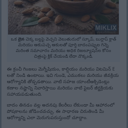
ఒక మోటైన చెక్క బల్లపై వెచ్చని వెలుతురులో స్కూప్, బుర్లాప్ క్లాత్
మరియు ఆకుపచ్చ ఆకులతో పూర్తి బాదంపప్పుల గిన్నె.
మరింత సమాచారం మరియు అధిక రిజల్యూషన్‌ల కోసం
చిత్రంపై క్లిక్ చేయండి లేదా నొక్కండి.
ఈ క్రంచీ గింజలు మెగ్నీషియం, కాల్షియం మరియు విటమిన్ E
లతో నిండి ఉంటాయి. ఇవి గుండె, ఎముకలు మరియు జీవక్రియ
ఆరోగ్యానికి తోడ్పడతాయి. వాటి సహజ యాంటీఆక్సిడెంట్లు
కణాల నష్టాన్ని నివారిస్తాయి మరియు వాటి ఫైబర్ జీర్ణక్రియకు
సహాయపడుతుంది.
బాదం తినడం వల్ల అదనపు కేలరీలు లేకుండా మీ ఆహారంలో
పోషకాలను జోడించవచ్చు. ఈ సాధారణ చిరుతిండి మీ
ఆరోగ్యాన్ని ఎలా మెరుగుపరుస్తుందో చూద్దాం.