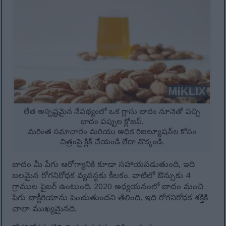
లేత అస్పష్టమైన నేపథ్యంలో ఒక గ్లాసు బాదం నూనెతో పచ్చి
బాదం పప్పుల క్లోజప్.
మరింత సమాచారం మరియు అధిక రిజల్యూషన్‌ల కోసం
చిత్రంపై క్లిక్ చేయండి లేదా నొక్కండి.
బాదం మీ పేగు ఆరోగ్యానికి కూడా సహాయపడుతుంది, ఇది
బలమైన రోగనిరోధక వ్యవస్థకు కీలకం. వాటిలో ఔన్సుకు 4
గ్రాముల ఫైబర్ ఉంటుంది. 2020 అధ్యయనంలో బాదం మంచి
పేగు బాక్టీరియాను పెంచుతుందని తేలింది, ఇది రోగనిరోధక శక్తికి
చాలా ముఖ్యమైనది.