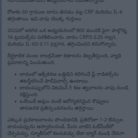
సహాయపడతాయని అధ్యయనాలు చెబుతున్నాయి.
రోజుకు 60 గ్రాముల బాదం తినడం వల్ల CRP మరియు IL-6
తగ్గుతాయి. ఇవి వాపు యొక్క గుర్తులు.
2022లో జరిగిన ఒక అధ్యయనంలో 800 మందికి పైగా పాల్గొన్న
16 ట్రయల్స్‌ను పరిశీలించారు. బాదం CRPని 0.25 mg/L
మరియు IL-6ని 0.11 pg/mL తగ్గించిందని కనుగొన్నారు.
దీర్ఘకాలిక మంట కాలక్రమేణా కణాలను దెబ్బతీస్తుంది, వ్యాధి
ప్రమాదాన్ని పెంచుతుంది.
బాదంలో ఆక్సీకరణ ఒత్తిడిని కలిగించే ఫ్రీ రాడికల్స్‌ను
తటస్థీకరించే పాలీఫెనాల్స్ ఉంటాయి.
బాదంపప్పులోని విటమిన్ E కణ త్వచాలను వాపు నుండి
రక్షిస్తుంది.
ఒలేయిక్ ఆమ్లం వంటి ఆరోగ్యకరమైన కొవ్వులు
తాపజనక ప్రతిస్పందనలను తగ్గిస్తాయి.
ఎక్కువ ప్రయోజనాలను పొందడానికి, ప్రతిరోజూ 1-2 ఔన్సుల
బాదంపప్పును ఆస్వాదించండి. మీరు వాటిని ఓట్‌మీల్‌లో
చేర్చవచ్చు, స్మూతీస్‌లో కలపవచ్చు లేదా బ్యాగ్ నుండి నేరుగా