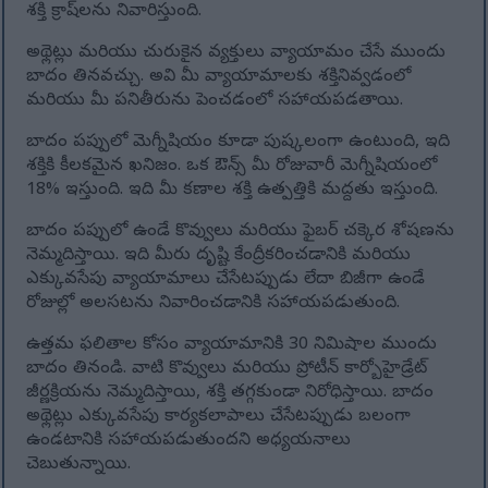
శక్తి క్రాష్‌లను నివారిస్తుంది.
అథ్లెట్లు మరియు చురుకైన వ్యక్తులు వ్యాయామం చేసే ముందు
బాదం తినవచ్చు. అవి మీ వ్యాయామాలకు శక్తినివ్వడంలో
మరియు మీ పనితీరును పెంచడంలో సహాయపడతాయి.
బాదం పప్పులో మెగ్నీషియం కూడా పుష్కలంగా ఉంటుంది, ఇది
శక్తికి కీలకమైన ఖనిజం. ఒక ఔన్స్ మీ రోజువారీ మెగ్నీషియంలో
18% ఇస్తుంది. ఇది మీ కణాల శక్తి ఉత్పత్తికి మద్దతు ఇస్తుంది.
బాదం పప్పులో ఉండే కొవ్వులు మరియు ఫైబర్ చక్కెర శోషణను
నెమ్మదిస్తాయి. ఇది మీరు దృష్టి కేంద్రీకరించడానికి మరియు
ఎక్కువసేపు వ్యాయామాలు చేసేటప్పుడు లేదా బిజీగా ఉండే
రోజుల్లో అలసటను నివారించడానికి సహాయపడుతుంది.
ఉత్తమ ఫలితాల కోసం వ్యాయామానికి 30 నిమిషాల ముందు
బాదం తినండి. వాటి కొవ్వులు మరియు ప్రోటీన్ కార్బోహైడ్రేట్
జీర్ణక్రియను నెమ్మదిస్తాయి, శక్తి తగ్గకుండా నిరోధిస్తాయి. బాదం
అథ్లెట్లు ఎక్కువసేపు కార్యకలాపాలు చేసేటప్పుడు బలంగా
ఉండటానికి సహాయపడుతుందని అధ్యయనాలు
చెబుతున్నాయి.