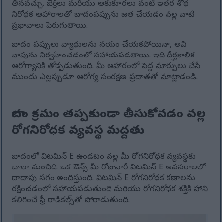
తినవచ్చు. బెర్రీలు మరియు ఆకుకూరలు వంటి ఇతర శోథ
నిరోధక ఆహారాలతో బాదంపప్పును జత చేయడం వల్ల వాటి
ప్రభావాలు పెరుగుతాయి.
బాదం పప్పులు వ్యాధులను నయం చేయకపోయినా, అవి
వాపును నిర్వహించడంలో సహాయపడతాయి. ఇది దీర్ఘకాలిక
ఆరోగ్యానికి తోడ్పడుతుంది. మీ ఆహారంలో పెద్ద మార్పులు చేసే
ముందు ఎల్లప్పుడూ ఆరోగ్య సంరక్షణ ప్రదాతతో మాట్లాడండి.
బాదం క్రమం తప్పకుండా తీసుకోవడం వల్ల
రోగనిరోధక వ్యవస్థ మద్దతు
బాదంలో విటమిన్ E ఉండటం వల్ల మీ రోగనిరోధక వ్యవస్థకు
చాలా మంచిది. ఒక ఔన్స్ మీ రోజువారీ విటమిన్ E అవసరాలలో
దాదాపు సగం అందిస్తుంది. విటమిన్ E రోగనిరోధక కణాలను
రక్షించడంలో సహాయపడుతుంది మరియు రోగనిరోధక శక్తికి హాని
కలిగించే ఫ్రీ రాడికల్స్‌తో పోరాడుతుంది.