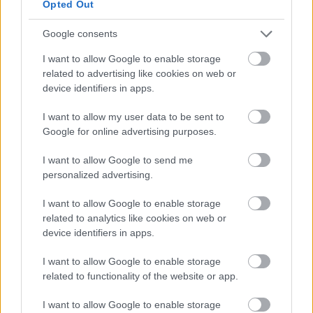
Opted Out
Google consents
I want to allow Google to enable storage
related to advertising like cookies on web or
device identifiers in apps.
I want to allow my user data to be sent to
Elden Ring-in Deeproot Depths oyununda Lichdragon
Google for online advertising purposes.
Fortissax ilə döyüşən Qara Bıçaqlı Tarnished zirehinin
anime üslubunda fan-artı.
I want to allow Google to send me
Daha çox məlumat və daha yüksək qətnamələr üçün
personalized advertising.
şəklə klikləyin və ya vurun.
I want to allow Google to enable storage
related to analytics like cookies on web or
device identifiers in apps.
I want to allow Google to enable storage
related to functionality of the website or app.
I want to allow Google to enable storage