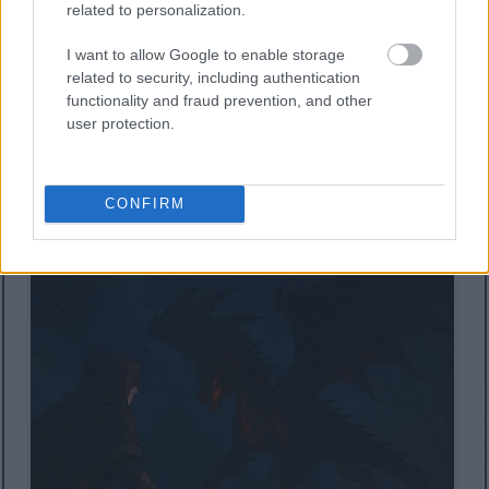
related to personalization.
I want to allow Google to enable storage
related to security, including authentication
functionality and fraud prevention, and other
user protection.
Anime üslubunda fanat sənəti, Dərinliklərdə qırmızı
şimşəklər arasında havada uçan Lichdragon Fortissax
ilə üz-üzə olan Qara Bıçaqlı Laklar zirehini göstərir.
Daha çox məlumat və daha yüksək qətnamələr üçün
CONFIRM
şəklə klikləyin və ya vurun.