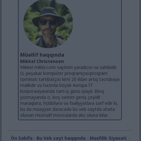
Müəllif haqqında
Mikkel Christensen
Mikkel miklix.com saytının yaradıcısı və sahibidir.
O, peşəkar kompüter proqramçısı/proqram
təminatı tərtibatçısı kimi 20 ildən artıq təcrübəyə
malikdir və hazırda böyük Avropa İT
korporasiyasında tam iş günü işləyir. Bloq
yazmayanda o, boş vaxtını geniş çeşidli
maraqlara, hobbilərə və fəaliyyətlərə sərf edir ki,
bu da müəyyən dərəcədə bu veb-saytda əhatə
olunan müxtəlif mövzularda əks oluna bilər.
Ön Səhifə
-
Bu Veb sayt haqqında
-
Məxfilik Siyasəti
-