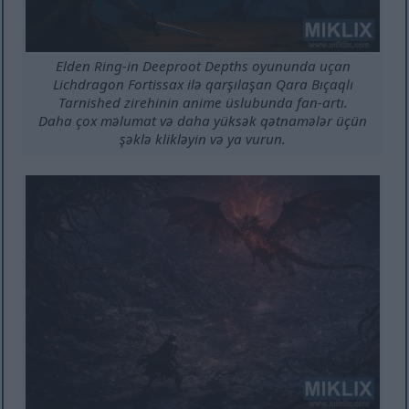
Elden Ring-in Deeproot Depths oyununda uçan
Lichdragon Fortissax ilə qarşılaşan Qara Bıçaqlı
Tarnished zirehinin anime üslubunda fan-artı.
Daha çox məlumat və daha yüksək qətnamələr üçün
şəklə klikləyin və ya vurun.