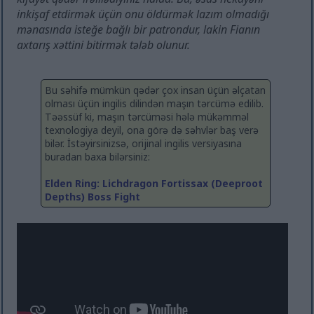
inkişaf etdirmək üçün onu öldürmək lazım olmadığı
mənasında isteğe bağlı bir patrondur, lakin Fianın
axtarış xəttini bitirmək tələb olunur.
Bu səhifə mümkün qədər çox insan üçün əlçatan
olması üçün ingilis dilindən maşın tərcümə edilib.
Təəssüf ki, maşın tərcüməsi hələ mükəmməl
texnologiya deyil, ona görə də səhvlər baş verə
bilər. İstəyirsinizsə, orijinal ingilis versiyasına
buradan baxa bilərsiniz:
Elden Ring: Lichdragon Fortissax (Deeproot
Depths) Boss Fight