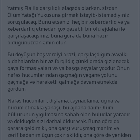
Yatmış Fia ilə qarşılıqlı əlaqədə olarkən, sizdən
Ölüm Yatağı Yuxusuna girmək istəyib-istəmədiyiniz
soruşulacaq. Bunu etsəniz, heç bir xəbərdarlıq və ya
xəbərdarlıq etmədən çox qəzəbli bir ölü əjdaha ilə
qarşılaşacaqsınız, buna görə də buna hazır
olduğunuzdan əmin olun.
Bu döyüşün baş verdiyi ərazi, qarşılaşdığım əvvəlki
əjdahalardan bir az fərqlidir, çünki orada gizlənəcək
qaya formasiyaları və ya başqa əşyalar yoxdur. Onun
nəfəs hücumlarından qaçmağın yeganə yolunu
qaçmağa və hərəkətli qalmağa davam etməkdə
gördüm.
Nəfəs hücumları, dişləmə, caynaqlama, uçma və
hücum etməklə yanaşı, bu əjdaha daim Ölüm
büllurunun yığılmasına səbəb olan buludlar yaradır
və dolduqda sizi dərhal öldürəcək. Buna görə də
qərara gəldim ki, ona qarşı vuruşmaq mənim və
zərif bədənim üçün çox risklidir, ona görə də yenidən