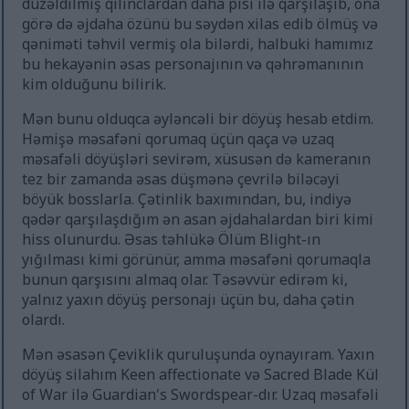
düzəldilmiş qılınclardan daha pisi ilə qarşılaşıb, ona
görə də əjdaha özünü bu səydən xilas edib ölmüş və
qəniməti təhvil vermiş ola bilərdi, halbuki hamımız
bu hekayənin əsas personajının və qəhrəmanının
kim olduğunu bilirik.
Mən bunu olduqca əyləncəli bir döyüş hesab etdim.
Həmişə məsafəni qorumaq üçün qaça və uzaq
məsafəli döyüşləri sevirəm, xüsusən də kameranın
tez bir zamanda əsas düşmənə çevrilə biləcəyi
böyük bosslarla. Çətinlik baxımından, bu, indiyə
qədər qarşılaşdığım ən asan əjdahalardan biri kimi
hiss olunurdu. Əsas təhlükə Ölüm Blight-ın
yığılması kimi görünür, amma məsafəni qorumaqla
bunun qarşısını almaq olar. Təsəvvür edirəm ki,
yalnız yaxın döyüş personajı üçün bu, daha çətin
olardı.
Mən əsasən Çeviklik quruluşunda oynayıram. Yaxın
döyüş silahım Keen affectionate və Sacred Blade Kül
of War ilə Guardian's Swordspear-dır. Uzaq məsafəli