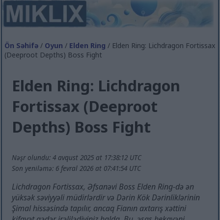
Ön Səhifə
/
Oyun
/
Elden Ring
/ Elden Ring: Lichdragon Fortissax
(Deeproot Depths) Boss Fight
Elden Ring: Lichdragon
Fortissax (Deeproot
Depths) Boss Fight
Nəşr olundu: 4 avqust 2025 at 17:38:12 UTC
Son yeniləmə: 6 fevral 2026 at 07:41:54 UTC
Lichdragon Fortissax, Əfsanəvi Boss Elden Ring-də ən
yüksək səviyyəli müdirlərdir və Dərin Kök Dərinliklərinin
Şimal hissəsində tapılır, ancaq Fianın axtarış xəttini
kifayət qədər irəlilədiyiniz halda. Bu, əsas hekayəni