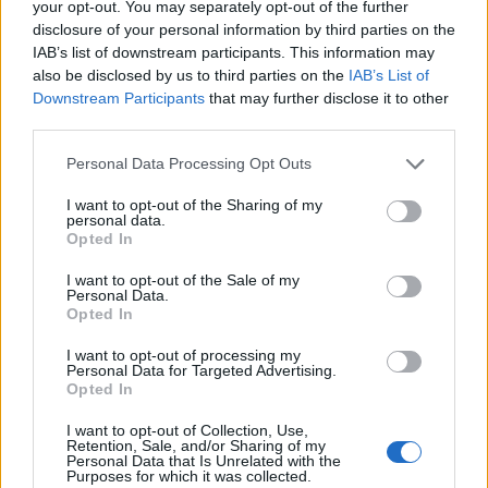
your opt-out. You may separately opt-out of the further
disclosure of your personal information by third parties on the
IAB’s list of downstream participants. This information may
also be disclosed by us to third parties on the
IAB’s List of
Downstream Participants
that may further disclose it to other
third parties.
Please note that this website/app uses one or more Google
Personal Data Processing Opt Outs
services and may gather and store information including but
not limited to your visit or usage behaviour. You may click to
I want to opt-out of the Sharing of my
personal data.
grant or deny consent to Google and its third-party tags to
Elden Ring-dən olan Deeproot Deeps-də qırmızı
Opted In
use your data for below specified purposes in below Google
ildırımın arasında Lichdragon Fortissax ilə qarşılaşan
consent section.
Qara Bıçaqlı Tarnished zirehinin anime üslubunda fan-
I want to opt-out of the Sale of my
Personal Data.
artı.
Opted In
Daha çox məlumat və daha yüksək qətnamələr üçün
şəklə klikləyin və ya vurun.
I want to opt-out of processing my
Personal Data for Targeted Advertising.
Opted In
I want to opt-out of Collection, Use,
Retention, Sale, and/or Sharing of my
Personal Data that Is Unrelated with the
Purposes for which it was collected.