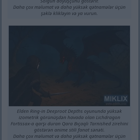
Solğun döyüşçünü göstərir.
Daha çox məlumat və daha yüksək qətnamələr üçün
şəklə klikləyin və ya vurun.
Elden Ring-in Deeproot Depths oyununda yüksək
izometrik görünüşdən havada olan Lichdragon
Fortissax-a qarşı duran Qara Bıçaqlı Tarnished zirehini
göstərən anime stili fanat sənəti.
Daha çox məlumat və daha yüksək qətnamələr üçün