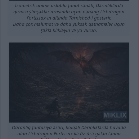
İzometrik anime üslublu fanat sənəti, Dərinliklərdə
qırmızı şimşəklər arasında uçan nəhəng Lichdragon
Fortissax-ın altında Tarnished-i göstərir.
Daha çox məlumat və daha yüksək qətnamələr üçün
şəklə klikləyin və ya vurun.
Qaranlıq fantaziya əsəri, kölgəli Dərinliklərdə havada
olan Lichdragon Fortissax ilə üz-üzə gələn tənha