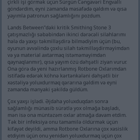
çirkli işi görmək üçün Sürgün Cəngavəri Engvallı
göndərdim, eyni zamanda məsafədə qaldım və qısa
yayımla patronun sağlamlığını pozdum.
Lands Between"dəki kritik Smithing Stone 3
çatışmazlığı səbəbindən ikinci dərəcəli silahlarımı
hələ də yaxşı təkmilləşdirə bilmədiyim üçün (bu,
oyunun əvvəlində çoxlu silah təkmilləşdirməyimdən
və ya material axtarmaq istəməməyimdən
qaynaqlanmır), qısa yayım özü dəhşətli ziyan vurur.
Ona görə də yeni hazırlanmış Rotbone Oxlarımdan
istifadə edərək köhnə kərtənkələni dəhşətli bir
xəstəliyə yoluxdurmaq qərarına gəldim və eyni
zamanda manyaki şəkildə güldüm.
Çox yaxşı işlədi. Əjdaha yoluxduqdan sonra
sağlamlığı münasib sürətlə yox olmağa başladı,
mən isə ona müntəzəm oxlar atmağa davam etdim.
Tək bir infeksiya onu tamamilə öldürmək üçün
kifayət deyildi, amma Rotbone Oxlarına çox xəsislik
etdiyim üçün onu yenidən yoluxdurmaq üçün çox