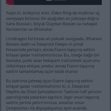
Yəqin ki, bildiyiniz kimi, Elden Ring-də müdirlər üç
səviyyəyə bölünür. Ən aşağıdan ən yüksəyə doğru:
Sahə Bossları, Böyük Düşmən Bosses və nəhayət
Yarıtanrılar və Əfsanələr.
Lichdragon Fortissax ən yüksək səviyyədə, Əfsanəvi
Bosses-dədir və Deeproot Deeps-in şimal
hissəsində yerləşir, ancaq Fianın tapşırıq xəttini
kifayət qədər irəlilətmisinizsə. Bu, isteğe bağlı bir
bossdur, çünki əsas hekayəni irəlilətmək üçün onu
öldürməyə ehtiyac yoxdur, ancaq Fianın tapşırıq
xəttini tamamlamaq üçün tələb olunur.
Bu patrona çatmaq üçün Fianın tapşırıq xəttini
kifayət qədər irəlilətməlisiniz ki, o, Deeproot
Depths-də Ölüm Şahzadəsinin Taxtının lütf yerinin
yaxınlığında yatarkən tapılsın. Əgər onun tapşırıq
xəttini yerinə yetirirsinizsə, əvvəllər onun
Çempionları ilə döyüşdüyünüz eyni ərazidə.