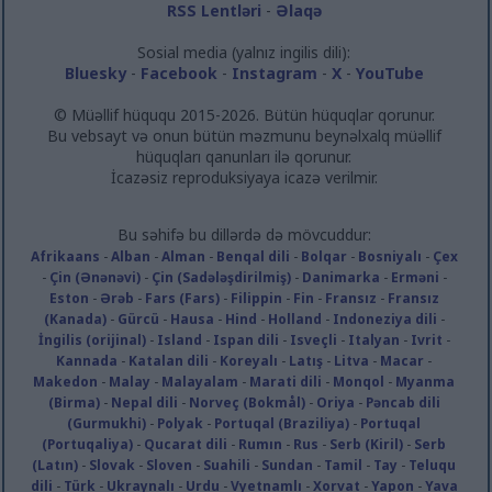
RSS Lentləri
-
Əlaqə
Sosial media (yalnız ingilis dili):
Bluesky
-
Facebook
-
Instagram
-
X
-
YouTube
© Müəllif hüququ 2015-2026. Bütün hüquqlar qorunur.
Bu vebsayt və onun bütün məzmunu beynəlxalq müəllif
hüquqları qanunları ilə qorunur.
İcazəsiz reproduksiyaya icazə verilmir.
Bu səhifə bu dillərdə də mövcuddur:
Afrikaans
-
Alban
-
Alman
-
Benqal dili
-
Bolqar
-
Bosniyalı
-
Çex
-
Çin (Ənənəvi)
-
Çin (Sadələşdirilmiş)
-
Danimarka
-
Erməni
-
Eston
-
Ərəb
-
Fars (Fars)
-
Filippin
-
Fin
-
Fransız
-
Fransız
(Kanada)
-
Gürcü
-
Hausa
-
Hind
-
Holland
-
Indoneziya dili
-
İngilis (orijinal)
-
Island
-
Ispan dili
-
Isveçli
-
Italyan
-
Ivrit
-
Kannada
-
Katalan dili
-
Koreyalı
-
Latış
-
Litva
-
Macar
-
Makedon
-
Malay
-
Malayalam
-
Marati dili
-
Monqol
-
Myanma
(Birma)
-
Nepal dili
-
Norveç (Bokmål)
-
Oriya
-
Pəncab dili
(Gurmukhi)
-
Polyak
-
Portuqal (Braziliya)
-
Portuqal
(Portuqaliya)
-
Qucarat dili
-
Rumın
-
Rus
-
Serb (Kiril)
-
Serb
(Latın)
-
Slovak
-
Sloven
-
Suahili
-
Sundan
-
Tamil
-
Tay
-
Teluqu
dili
-
Türk
-
Ukraynalı
-
Urdu
-
Vyetnamlı
-
Xorvat
-
Yapon
-
Yava