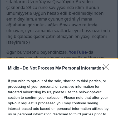
silahlarım Uzun Yay və Qısa Yaydır. Bu video
çəkiləndə 89-cu rune səviyyəsində idim. Bunun
ümumiyyətlə uyğun hesab edilib-edilmədiyindən
əmin deyiləm, amma oyunun çətinliyi mənə
ağlabatan görünür - ağlasığmaz asan rejimdə
olmayan, eyni zamanda saatlarla eyni boss üzərində
ilişib qalacaq qədər çətin olmayan ən yaxşı nöqtəni
istəyirəm ;-)
Əgər bu videonu bəyəndinizsə,
YouTube
-da
bəyənmək və abunə olmaqla tamamilə möhtəşəm
olmağı düşünün :-)
Miklix -
Do Not Process My Personal Information
If you wish to opt-out of the sale, sharing to third parties, or
Bu boss döyüşündən ilhamlanan
processing of your personal or sensitive information for
fan sənəti
targeted advertising by us, please use the below opt-out
section to confirm your selection. Please note that after your
opt-out request is processed you may continue seeing
interest-based ads based on personal information utilized by
us or personal information disclosed to third parties prior to