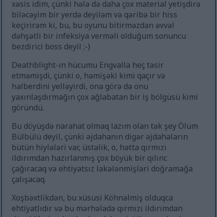
xəsis idim, çünki hələ də daha çox material yetişdirə
biləcəyim bir yerdə deyiləm və qəribə bir hiss
keçirirəm ki, bu, bu oyunu bitirməzdən əvvəl
dəhşətli bir infeksiya verməli olduğum sonuncu
bezdirici boss deyil ;-)
Deathblight-ın hücumu Engvalla heç təsir
etməmişdi, çünki o, həmişəki kimi qaçır və
halberdini yelləyirdi, ona görə də onu
yaxınlaşdırmağın çox ağlabatan bir iş bölgüsü kimi
göründü.
Bu döyüşdə narahat olmaq lazım olan tək şey Ölüm
Bülbülü deyil, çünki əjdahanın digər əjdahaların
bütün hiylələri var, üstəlik, o, hətta qırmızı
ildırımdan hazırlanmış çox böyük bir qılınc
çağıracaq və ehtiyatsız ləkələnmişləri doğramağa
çalışacaq.
Xoşbəxtlikdən, bu xüsusi Köhnəlmiş olduqca
ehtiyatlıdır və bu mərhələdə qırmızı ildırımdan