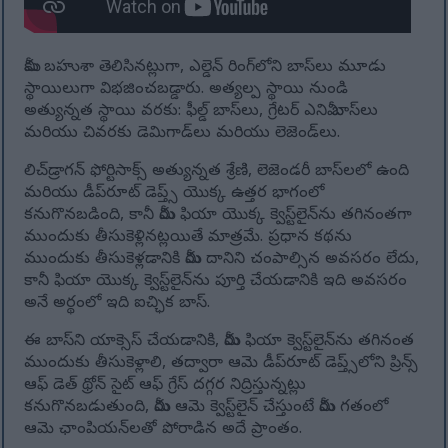
మీకు బహుశా తెలిసినట్లుగా, ఎల్డెన్ రింగ్‌లోని బాస్‌లు మూడు
స్థాయిలుగా విభజించబడ్డారు. అత్యల్ప స్థాయి నుండి
అత్యున్నత స్థాయి వరకు: ఫీల్డ్ బాస్‌లు, గ్రేటర్ ఎనిమీ బాస్‌లు
మరియు చివరకు డెమిగాడ్‌లు మరియు లెజెండ్‌లు.
లిచ్‌డ్రాగన్ ఫోర్టిసాక్స్ అత్యున్నత శ్రేణి, లెజెండరీ బాస్‌లలో ఉంది
మరియు డీప్‌రూట్ డెప్త్స్ యొక్క ఉత్తర భాగంలో
కనుగొనబడింది, కానీ మీరు ఫియా యొక్క క్వెస్ట్‌లైన్‌ను తగినంతగా
ముందుకు తీసుకెళ్లినట్లయితే మాత్రమే. ప్రధాన కథను
ముందుకు తీసుకెళ్లడానికి మీరు దానిని చంపాల్సిన అవసరం లేదు,
కానీ ఫియా యొక్క క్వెస్ట్‌లైన్‌ను పూర్తి చేయడానికి ఇది అవసరం
అనే అర్థంలో ఇది ఐచ్ఛిక బాస్.
ఈ బాస్‌ని యాక్సెస్ చేయడానికి, మీరు ఫియా క్వెస్ట్‌లైన్‌ను తగినంత
ముందుకు తీసుకెళ్లాలి, తద్వారా ఆమె డీప్‌రూట్ డెప్త్స్‌లోని ప్రిన్స్
ఆఫ్ డెత్ థ్రోన్ సైట్ ఆఫ్ గ్రేస్ దగ్గర నిద్రిస్తున్నట్లు
కనుగొనబడుతుంది, మీరు ఆమె క్వెస్ట్‌లైన్ చేస్తుంటే మీరు గతంలో
ఆమె ఛాంపియన్‌లతో పోరాడిన అదే ప్రాంతం.