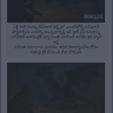
ఎల్డెన్ రింగ్ యొక్క డీప్‌రూట్ డెప్త్స్‌లో ఎయిర్‌బోర్న్ లిచ్‌డ్రాగన్
ఫోర్టిసాక్స్‌ను ఎదుర్కొంటున్న టార్నిష్డ్ ఇన్ బ్లాక్ నైఫ్ కవచాన్ని
ఎలివేటెడ్ ఐసోమెట్రిక్ వ్యూ నుండి చూపించే అనిమే-శైలి ఫ్యాన్
ఆర్ట్.
మరింత సమాచారం మరియు అధిక రిజల్యూషన్‌ల కోసం
చిత్రంపై క్లిక్ చేయండి లేదా నొక్కండి.