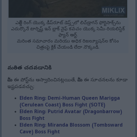
ఎల్డెన్ రింగ్ యొక్క డీప్‌రూట్ డెప్త్స్‌లో లిచ్‌డ్రాగన్ ఫోర్టిసాక్స్‌ను
ఎదుర్కొనే టార్నిష్డ్ ఇన్ బ్లాక్ నైఫ్ కవచం యొక్క సెమీ-రియలిస్టిక్
ఫ్యాన్ ఆర్ట్.
మరింత సమాచారం మరియు అధిక రిజల్యూషన్‌ల కోసం
చిత్రంపై క్లిక్ చేయండి లేదా నొక్కండి.
మరింత చదవడానికి
మీరు ఈ పోస్ట్‌ను ఆస్వాదించినట్లయితే, మీరు ఈ సూచనలను కూడా
ఇష్టపడవచ్చు:
Elden Ring: Demi-Human Queen Marigga
(Cerulean Coast) Boss Fight (SOTE)
Elden Ring: Putrid Avatar (Dragonbarrow)
Boss Fight
Elden Ring: Miranda Blossom (Tombsward
Cave) Boss Fight