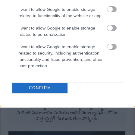
I want to allow Google to enable storage
related to functionality of the website or app.
I want to allow Google to enable storage
related to personalization.
I want to allow Google to enable storage
related to security, including authentication
functionality and fraud prevention, and other
user protection.
CONFIRM
డీప్‌రూట్ డెప్త్స్‌లో క్రిమ్సన్ మెరుపుల మధ్య గాలిలో ఉన్న
లిచ్‌డ్రాగన్ ఫోర్టిసాక్స్‌ను ఎదుర్కొంటున్న టార్నిష్డ్ ఇన్ బ్లాక్ నైఫ్
కవచాన్ని చూపించే అనిమే-శైలి ఫ్యాన్ ఆర్ట్.
మరింత సమాచారం మరియు అధిక రిజల్యూషన్‌ల కోసం
చిత్రంపై క్లిక్ చేయండి లేదా నొక్కండి.