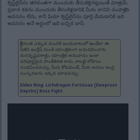
క్వెస్ట్‌లైన్‌ను తగినంతగా ముందుకు తీసుకెళ్లినట్లయితే మాత్రమే.
ప్రధాన కథను ముందుకు తీసుకెళ్లడానికి మీరు దానిని చంపాల్సిన
అవసరం లేదు, కానీ ఫియా క్వెస్ట్‌లైన్‌ను పూర్తి చేయడానికి ఇది
అవసరం అనే అర్థంలో ఇది ఐచ్ఛిక బాస్.
వీలైనంత ఎక్కువ మందికి అందుబాటులో ఉండేలా ఈ
పేజీని ఇంగ్లీష్ నుండి యాంత్రికంగా అనువదించారు.
దురదృష్టవశాత్తు, యాంత్రిక అనువాదం ఇంకా
పరిపూర్ణమైన సాంకేతికత కాదు, కాబట్టి లోపాలు
సంభవించవచ్చు. మీరు కోరుకుంటే, మీరు అసలు ఆంగ్ల
సంస్కరణను ఇక్కడ చూడవచ్చు:
Elden Ring: Lichdragon Fortissax (Deeproot
Depths) Boss Fight