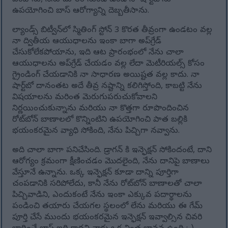
పంపాను, నేను దూరం నుండి ఉండి నా షార్ట్‌బోను
ఉపయోగించి బాస్ ఆరోగ్యాన్ని దెబ్బతీసాను.
ల్యాండ్స్ బిట్వీన్‌లో స్మితింగ్ స్టోన్ 3 కొరత తీవ్రంగా ఉండటం వల్ల
నా ద్వితీయ ఆయుధాలను ఇంకా బాగా అప్‌గ్రేడ్
చేసుకోలేకపోయాను, ఇది ఆట ప్రారంభంలో నేను చాలా
ఆయుధాలను అప్‌గ్రేడ్ చేయడం వల్ల లేదా మెటీరియల్స్ కోసం
గ్రైండింగ్ చేయడానికి నా సాధారణ అయిష్టత వల్ల కాదు. నా
షార్ట్‌బో దానంతట అదే తీవ్ర నష్టాన్ని కలిగిస్తోంది, కాబట్టి నేను
విషయాలను మరింత మెరుగుపరుచుకోవాలని
నిర్ణయించుకున్నాను మరియు నా కొత్తగా రూపొందించిన
రోట్‌బోన్ బాణాలలో కొన్నింటిని ఉపయోగించి పాత బల్లికి
భయంకరమైన వ్యాధి సోకింది, నేను పిచ్చిగా నవ్వాను.
అది చాలా బాగా పనిచేసింది. డ్రాగన్ కి ఇన్ఫెక్షన్ సోకిందంటే, దాని
ఆరోగ్యం క్రమంగా క్షీణించడం మొదలైంది, నేను దానిపై బాణాలు
వేస్తూనే ఉన్నాను. ఒక్క ఇన్ఫెక్షన్ కూడా దాన్ని పూర్తిగా
చంపడానికి సరిపోలేదు, కానీ నేను రోట్‌బోన్ బాణాలతో చాలా
పిచ్చివాడిని, ఎందుకంటే నేను ఇంకా ఎక్కువ పదార్థాలను
పండించి తయారు చేయగల స్థలంలో లేను మరియు ఈ గేమ్
పూర్తి చేసే ముందు భయంకరమైన ఇన్ఫెక్షన్ ఇవ్వాల్సిన చివరి