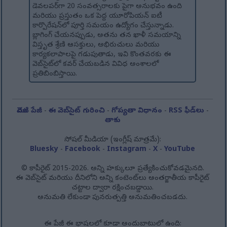
డెవలపర్‌గా 20 సంవత్సరాలకు పైగా అనుభవం ఉంది
మరియు ప్రస్తుతం ఒక పెద్ద యూరోపియన్ ఐటీ
కార్పొరేషన్‌లో పూర్తి సమయం ఉద్యోగం చేస్తున్నాడు.
బ్లాగింగ్ చేయనప్పుడు, అతను తన ఖాళీ సమయాన్ని
విస్తృత శ్రేణి ఆసక్తులు, అభిరుచులు మరియు
కార్యకలాపాలపై గడుపుతాడు, ఇవి కొంతవరకు ఈ
వెబ్‌సైట్‌లో కవర్ చేయబడిన వివిధ అంశాలలో
ప్రతిబింబిస్తాయి.
మొదటి పేజీ
-
ఈ వెబ్‌సైట్ గురించి
-
గోప్యతా విధానం
-
RSS ఫీడ్‌లు
-
తాకు
సోషల్ మీడియా (ఇంగ్లీష్ మాత్రమే):
Bluesky
-
Facebook
-
Instagram
-
X
-
YouTube
© కాపీరైట్ 2015-2026. అన్ని హక్కులూ ప్రత్యేకించుకోవడమైనది.
ఈ వెబ్‌సైట్ మరియు దీనిలోని అన్ని కంటెంట్‌లు అంతర్జాతీయ కాపీరైట్
చట్టాల ద్వారా రక్షించబడ్డాయి.
అనుమతి లేకుండా పునరుత్పత్తి అనుమతించబడదు.
ఈ పేజీ ఈ భాషలలో కూడా అందుబాటులో ఉంది: