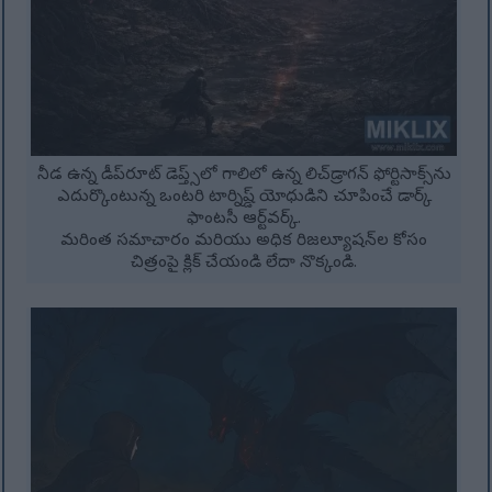
నీడ ఉన్న డీప్‌రూట్ డెప్త్స్‌లో గాలిలో ఉన్న లిచ్‌డ్రాగన్ ఫోర్టిసాక్స్‌ను
ఎదుర్కొంటున్న ఒంటరి టార్నిష్డ్ యోధుడిని చూపించే డార్క్
ఫాంటసీ ఆర్ట్‌వర్క్.
మరింత సమాచారం మరియు అధిక రిజల్యూషన్‌ల కోసం
చిత్రంపై క్లిక్ చేయండి లేదా నొక్కండి.