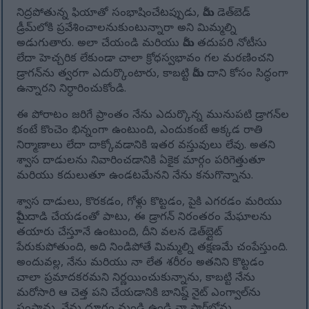
నిద్రపోతున్న ఫియాతో సంభాషించేటప్పుడు, మీరు డెత్‌బెడ్
డ్రీమ్‌లోకి ప్రవేశించాలనుకుంటున్నారా అని మిమ్మల్ని
అడుగుతారు. అలా చేయండి మరియు మీరు తదుపరి నోటీసు
లేదా హెచ్చరిక లేకుండా చాలా క్రోధస్వభావం గల మరణించని
డ్రాగన్‌ను త్వరగా ఎదుర్కొంటారు, కాబట్టి మీరు దాని కోసం సిద్ధంగా
ఉన్నారని నిర్ధారించుకోండి.
ఈ పోరాటం జరిగే ప్రాంతం నేను ఎదుర్కొన్న మునుపటి డ్రాగన్‌ల
కంటే కొంచెం భిన్నంగా ఉంటుంది, ఎందుకంటే అక్కడ రాతి
నిర్మాణాలు లేదా దాక్కోవడానికి ఇతర వస్తువులు లేవు. అతని
శ్వాస దాడులను నివారించడానికి ఏకైక మార్గం పరిగెత్తుతూ
మరియు కదులుతూ ఉండటమేనని నేను కనుగొన్నాను.
శ్వాస దాడులు, కొరకడం, గోళ్లు కొట్టడం, పైకి ఎగరడం మరియు
మీపై దాడి చేయడంతో పాటు, ఈ డ్రాగన్ నిరంతరం మేఘాలను
తయారు చేస్తూనే ఉంటుంది, దీని వలన డెత్‌బ్లైట్
పేరుకుపోతుంది, అది నిండిపోతే మిమ్మల్ని తక్షణమే చంపేస్తుంది.
అందువల్ల, నేను మరియు నా లేత శరీరం అతనిని కొట్టడం
చాలా ప్రమాదకరమని నిర్ణయించుకున్నాను, కాబట్టి నేను
మరోసారి ఆ చెత్త పని చేయడానికి బానిష్డ్ నైట్ ఎంగ్వాల్‌ను