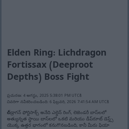
Elden Ring: Lichdragon
Fortissax (Deeproot
Depths) Boss Fight
ప్రచురణ: 4 ఆగస్టు, 2025 5:38:01 PM UTCకి
చివరిగా నవీకరించబడింది: 6 ఫిబ్రవరి, 2026 7:41:54 AM UTCకి
లిచ్‌డ్రాగన్ ఫోర్టిసాక్స్ అనేది ఎల్డెన్ రింగ్, లెజెండరీ బాస్‌లలో
అత్యున్నత స్థాయి బాస్‌లలో ఒకటి మరియు డీప్‌రూట్ డెప్త్స్
యొక్క ఉత్తర భాగంలో కనుగొనబడింది, కానీ మీరు ఫియా