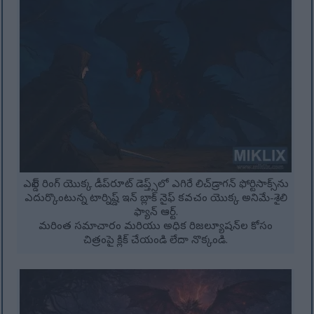
ఎల్డెన్ రింగ్ యొక్క డీప్‌రూట్ డెప్త్స్‌లో ఎగిరే లిచ్‌డ్రాగన్ ఫోర్టిసాక్స్‌ను
ఎదుర్కొంటున్న టార్నిష్డ్ ఇన్ బ్లాక్ నైఫ్ కవచం యొక్క అనిమే-శైలి
ఫ్యాన్ ఆర్ట్.
మరింత సమాచారం మరియు అధిక రిజల్యూషన్‌ల కోసం
చిత్రంపై క్లిక్ చేయండి లేదా నొక్కండి.