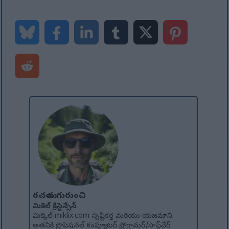
రచయిత గురుంచి
మికెల్ క్రిస్టెన్సేన్
మిక్కెల్ miklix.com సృష్టికర్త మరియు యజమాని.
అతనికి ప్రొఫెషనల్ కంప్యూటర్ ప్రోగ్రామర్/సాఫ్ట్‌వేర్