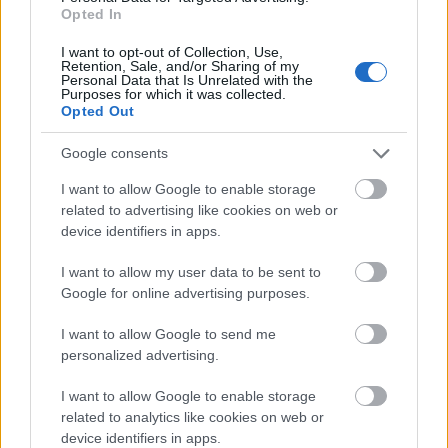
యొక్క అనిమే-శైలి ఫ్యాన్ ఆర్ట్.
Opted In
మరింత సమాచారం మరియు అధిక రిజల్యూషన్‌ల కోసం
చిత్రంపై క్లిక్ చేయండి లేదా నొక్కండి.
I want to opt-out of Collection, Use,
Retention, Sale, and/or Sharing of my
Personal Data that Is Unrelated with the
Purposes for which it was collected.
Opted Out
Google consents
I want to allow Google to enable storage
related to advertising like cookies on web or
device identifiers in apps.
I want to allow my user data to be sent to
Google for online advertising purposes.
I want to allow Google to send me
personalized advertising.
ఎల్డెన్ రింగ్ యొక్క డీప్‌రూట్ డెప్త్స్‌లో లిచ్‌డ్రాగన్ ఫోర్టిసాక్స్‌తో
పోరాడుతున్న టార్నిష్డ్ ఇన్ బ్లాక్ నైఫ్ కవచం యొక్క అనిమే-శైలి
I want to allow Google to enable storage
ఫ్యాన్ ఆర్ట్.
related to analytics like cookies on web or
మరింత సమాచారం మరియు అధిక రిజల్యూషన్‌ల కోసం
device identifiers in apps.
చిత్రంపై క్లిక్ చేయండి లేదా నొక్కండి.