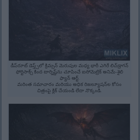
డీప్‌రూట్ డెప్త్స్‌లో క్రిమ్సన్ మెరుపుల మధ్య భారీ ఎగిరే లిచ్‌డ్రాగన్
ఫోర్టిసాక్స్ కింద టార్నిష్డ్‌ను చూపించే ఐసోమెట్రిక్ అనిమే-శైలి
ఫ్యాన్ ఆర్ట్.
మరింత సమాచారం మరియు అధిక రిజల్యూషన్‌ల కోసం
చిత్రంపై క్లిక్ చేయండి లేదా నొక్కండి.