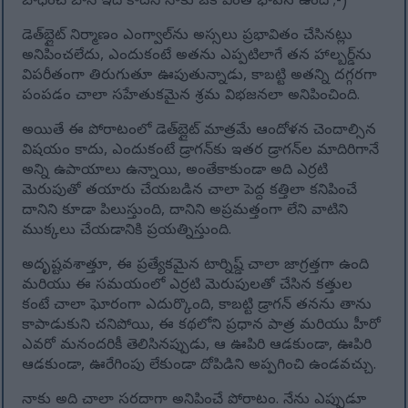
బాధించే బాస్ ఇది కాదని నాకు ఒక వింత భావన ఉంది ;-)
డెత్‌బ్లైట్ నిర్మాణం ఎంగ్వాల్‌ను అస్సలు ప్రభావితం చేసినట్లు
అనిపించలేదు, ఎందుకంటే అతను ఎప్పటిలాగే తన హాల్బర్డ్‌ను
విపరీతంగా తిరుగుతూ ఊపుతున్నాడు, కాబట్టి అతన్ని దగ్గరగా
పంపడం చాలా సహేతుకమైన శ్రమ విభజనలా అనిపించింది.
అయితే ఈ పోరాటంలో డెత్‌బ్లైట్ మాత్రమే ఆందోళన చెందాల్సిన
విషయం కాదు, ఎందుకంటే డ్రాగన్‌కు ఇతర డ్రాగన్‌ల మాదిరిగానే
అన్ని ఉపాయాలు ఉన్నాయి, అంతేకాకుండా అది ఎర్రటి
మెరుపుతో తయారు చేయబడిన చాలా పెద్ద కత్తిలా కనిపించే
దానిని కూడా పిలుస్తుంది, దానిని అప్రమత్తంగా లేని వాటిని
ముక్కలు చేయడానికి ప్రయత్నిస్తుంది.
అదృష్టవశాత్తూ, ఈ ప్రత్యేకమైన టార్నిష్డ్ చాలా జాగ్రత్తగా ఉంది
మరియు ఈ సమయంలో ఎర్రటి మెరుపులతో చేసిన కత్తుల
కంటే చాలా ఘోరంగా ఎదుర్కొంది, కాబట్టి డ్రాగన్ తనను తాను
కాపాడుకుని చనిపోయి, ఈ కథలోని ప్రధాన పాత్ర మరియు హీరో
ఎవరో మనందరికీ తెలిసినప్పుడు, ఆ ఊపిరి ఆడకుండా, ఊపిరి
ఆడకుండా, ఊరేగింపు లేకుండా దోపిడిని అప్పగించి ఉండవచ్చు.
నాకు అది చాలా సరదాగా అనిపించే పోరాటం. నేను ఎప్పుడూ