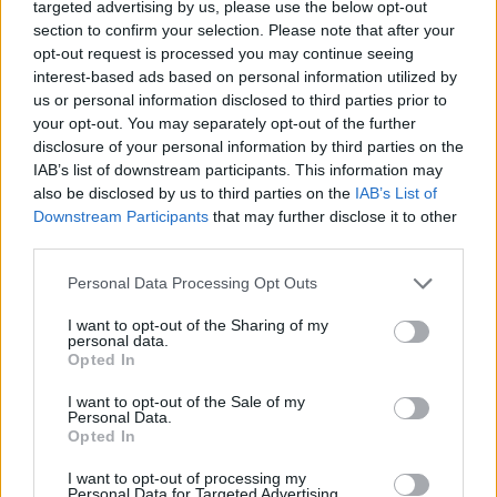
targeted advertising by us, please use the below opt-out
section to confirm your selection. Please note that after your
opt-out request is processed you may continue seeing
ఈ బాస్ ఫైట్ నుండి ప్రేరణ పొందిన
interest-based ads based on personal information utilized by
us or personal information disclosed to third parties prior to
అభిమానుల కళ
your opt-out. You may separately opt-out of the further
disclosure of your personal information by third parties on the
IAB’s list of downstream participants. This information may
also be disclosed by us to third parties on the
IAB’s List of
Downstream Participants
that may further disclose it to other
third parties.
Please note that this website/app uses one or more Google
Personal Data Processing Opt Outs
services and may gather and store information including but
not limited to your visit or usage behaviour. You may click to
I want to opt-out of the Sharing of my
personal data.
grant or deny consent to Google and its third-party tags to
Opted In
use your data for below specified purposes in below Google
consent section.
I want to opt-out of the Sale of my
Personal Data.
Opted In
ఎల్డెన్ రింగ్ నుండి డీప్‌రూట్ డెప్త్స్‌లో ఎర్రటి మెరుపుల మధ్య
I want to opt-out of processing my
లిచ్‌డ్రాగన్ ఫోర్టిసాక్స్‌ను ఎదుర్కొనే టార్నిష్డ్ ఇన్ బ్లాక్ నైఫ్ కవచం
Personal Data for Targeted Advertising.