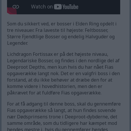
Som du sikkert ved, er bosser i Elden Ring opdelt i
tre niveauer. Fra laveste til højeste: Feltbosser,
Større Fjendtlige Bosser og endelig Halvguder og
Legender.
Lichdragon Fortissax er på det højeste niveau,
Legendariske Bosser, og findes i den nordlige del af
Deeproot Depths, men kun hvis du har nået Fias
opgaverække langt nok. Det er en valgfri boss i den
forstand, at du ikke behøver at dræbe den for at
komme videre i hovedhistorien, men den er
påkrævet for at fuldføre Fias opgaverække.
For at få adgang til denne boss, skal du gennemføre
Fias opgaverække så langt, at hun findes sovende
nær Dødsprinsens trone i Deeproot-dybderne, det
samme område, som du tidligere har kæmpet mod
hendes mestre i, hvis du gennemfører hendes