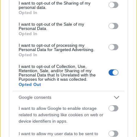
not limited to your visit or usage behaviour. You may click to
I want to opt-out of the Sharing of my
personal data.
grant or deny consent to Google and its third-party tags to
Opted In
use your data for below specified purposes in below Google
consent section.
I want to opt-out of the Sale of my
Personal Data.
Opted In
I want to opt-out of processing my
Personal Data for Targeted Advertising.
Opted In
I want to opt-out of Collection, Use,
Retention, Sale, and/or Sharing of my
Personal Data that Is Unrelated with the
Purposes for which it was collected.
Opted Out
Anime-stil fan art af Tarnished in Black Knife-
rustningen, der konfronterer Lichdragon Fortissax
Google consents
midt i røde lyn i Deeproot-dybderne fra Elden Ring.
Klik eller tryk på billedet for at få flere oplysninger og
I want to allow Google to enable storage
højere opløsninger.
related to advertising like cookies on web or
device identifiers in apps.
I want to allow my user data to be sent to