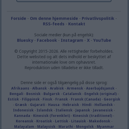
Forside
-
Om denne hjemmeside
-
Privatlivspolitik
-
RSS-feeds
-
Kontakt
Sociale medier (kun på engelsk):
Bluesky
-
Facebook
-
Instagram
-
X
-
YouTube
© Copyright 2015-2026. Alle rettigheder forbeholdes.
Dette websted og alt dets indhold er beskyttet af
internationale love om ophavsret.
Reproduktion uden tilladelse er ikke tilladt.
Denne side er også tilgængelig på disse sprog:
Afrikaans
-
Albansk
-
Arabisk
-
Armensk
-
Aserbajdsjansk
-
Bengali
-
Bosnisk
-
Bulgarsk
-
Catalansk
-
Engelsk (original)
-
Estisk
-
Filippinsk
-
Finsk
-
Fransk
-
Fransk (Canada)
-
Georgisk
-
Græsk
-
Gujarati
-
Hausa
-
Hebraisk
-
Hindi
-
Hollandsk
-
Indonesisk
-
Islandsk
-
Italiensk
-
Japansk
-
Javanesisk
-
Kannada
-
Kinesisk (forenklet)
-
Kinesisk (traditionel)
-
Koreansk
-
Kroatisk
-
Lettisk
-
Litauisk
-
Makedonsk
-
Malayalam
-
Malaysisk
-
Marathi
-
Mongolsk
-
Myanmar