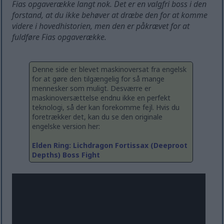
Fias opgaverække langt nok. Det er en valgfri boss i den
forstand, at du ikke behøver at dræbe den for at komme
videre i hovedhistorien, men den er påkrævet for at
fuldføre Fias opgaverække.
Denne side er blevet maskinoversat fra engelsk
for at gøre den tilgængelig for så mange
mennesker som muligt. Desværre er
maskinoversættelse endnu ikke en perfekt
teknologi, så der kan forekomme fejl. Hvis du
foretrækker det, kan du se den originale
engelske version her:
Elden Ring: Lichdragon Fortissax (Deeproot
Depths) Boss Fight