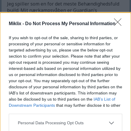
Jeg spiller som en for det meste Behændighedsfuld
build. Mit nærkampsvåben er Guardian's
Swordspear med Skarp Affinitet og Sacred Blade Ash
of War. Mine afstandsvåben er Langbuen og
Miklix -
Do Not Process My Personal Information
Kortbuen. Jeg var runeniveau 89, da denne video
blev optaget. Jeg er ikke helt sikker på, om det
If you wish to opt-out of the sale, sharing to third parties, or
generelt anses for passende, men spillets
processing of your personal or sensitive information for
sværhedsgrad virker rimelig for mig – jeg vil have
targeted advertising by us, please use the below opt-out
det optimale punkt, der ikke er sindsoprivende let-
section to confirm your selection. Please note that after your
tilstand, men heller ikke så svært, at jeg sidder fast
opt-out request is processed you may continue seeing
på den samme boss i timevis ;-)
interest-based ads based on personal information utilized by
us or personal information disclosed to third parties prior to
Hvis du kunne lide denne video, kan du overveje at
your opt-out. You may separately opt-out of the further
være helt fantastisk ved at like og abonnere på
disclosure of your personal information by third parties on the
YouTube
:-)
IAB’s list of downstream participants. This information may
also be disclosed by us to third parties on the
IAB’s List of
Downstream Participants
that may further disclose it to other
third parties.
Fan art inspireret af denne
bosskamp
Please note that this website/app uses one or more Google
Personal Data Processing Opt Outs
services and may gather and store information including but