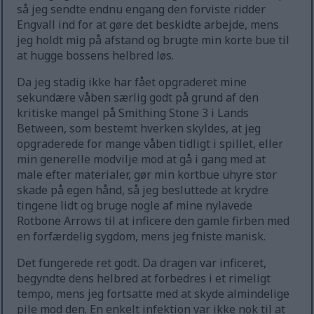
så jeg sendte endnu engang den forviste ridder
Engvall ind for at gøre det beskidte arbejde, mens
jeg holdt mig på afstand og brugte min korte bue til
at hugge bossens helbred løs.
Da jeg stadig ikke har fået opgraderet mine
sekundære våben særlig godt på grund af den
kritiske mangel på Smithing Stone 3 i Lands
Between, som bestemt hverken skyldes, at jeg
opgraderede for mange våben tidligt i spillet, eller
min generelle modvilje mod at gå i gang med at
male efter materialer, gør min kortbue uhyre stor
skade på egen hånd, så jeg besluttede at krydre
tingene lidt og bruge nogle af mine nylavede
Rotbone Arrows til at inficere den gamle firben med
en forfærdelig sygdom, mens jeg fniste manisk.
Det fungerede ret godt. Da dragen var inficeret,
begyndte dens helbred at forbedres i et rimeligt
tempo, mens jeg fortsatte med at skyde almindelige
pile mod den. En enkelt infektion var ikke nok til at