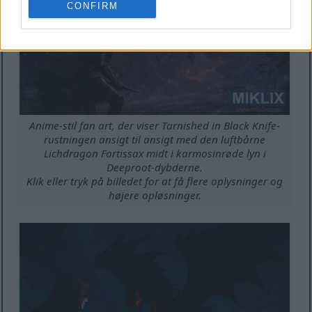
CONFIRM
Anime-stil fan art, der viser Tarnished in Black Knife-
rustningen ansigt til ansigt med den luftbårne
Lichdragon Fortissax midt i karmosinrøde lyn i
Deeproot-dybderne.
Klik eller tryk på billedet for at få flere oplysninger og
højere opløsninger.