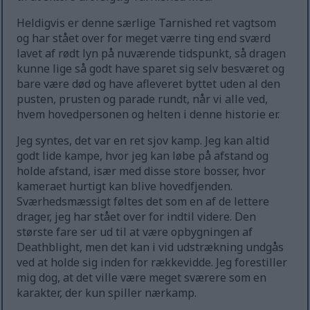
Heldigvis er denne særlige Tarnished ret vagtsom
og har stået over for meget værre ting end sværd
lavet af rødt lyn på nuværende tidspunkt, så dragen
kunne lige så godt have sparet sig selv besværet og
bare være død og have afleveret byttet uden al den
pusten, prusten og parade rundt, når vi alle ved,
hvem hovedpersonen og helten i denne historie er.
Jeg syntes, det var en ret sjov kamp. Jeg kan altid
godt lide kampe, hvor jeg kan løbe på afstand og
holde afstand, især med disse store bosser, hvor
kameraet hurtigt kan blive hovedfjenden.
Sværhedsmæssigt føltes det som en af de lettere
drager, jeg har stået over for indtil videre. Den
største fare ser ud til at være opbygningen af
Deathblight, men det kan i vid udstrækning undgås
ved at holde sig inden for rækkevidde. Jeg forestiller
mig dog, at det ville være meget sværere som en
karakter, der kun spiller nærkamp.