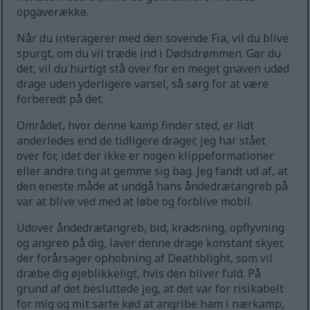
opgaverække.
Når du interagerer med den sovende Fia, vil du blive
spurgt, om du vil træde ind i Dødsdrømmen. Gør du
det, vil du hurtigt stå over for en meget gnaven udød
drage uden yderligere varsel, så sørg for at være
forberedt på det.
Området, hvor denne kamp finder sted, er lidt
anderledes end de tidligere drager, jeg har stået
over for, idet der ikke er nogen klippeformationer
eller andre ting at gemme sig bag. Jeg fandt ud af, at
den eneste måde at undgå hans åndedrætangreb på
var at blive ved med at løbe og forblive mobil.
Udover åndedrætangreb, bid, kradsning, opflyvning
og angreb på dig, laver denne drage konstant skyer,
der forårsager ophobning af Deathblight, som vil
dræbe dig øjeblikkeligt, hvis den bliver fuld. På
grund af det besluttede jeg, at det var for risikabelt
for mig og mit sarte kød at angribe ham i nærkamp,