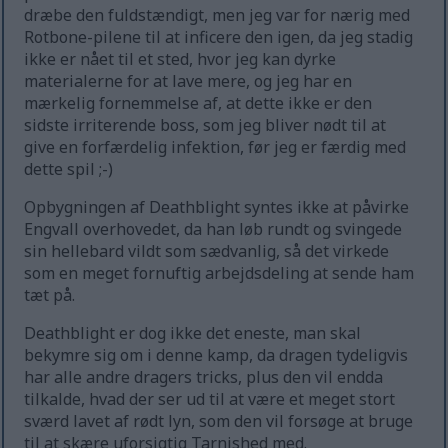
dræbe den fuldstændigt, men jeg var for nærig med
Rotbone-pilene til at inficere den igen, da jeg stadig
ikke er nået til et sted, hvor jeg kan dyrke
materialerne for at lave mere, og jeg har en
mærkelig fornemmelse af, at dette ikke er den
sidste irriterende boss, som jeg bliver nødt til at
give en forfærdelig infektion, før jeg er færdig med
dette spil ;-)
Opbygningen af Deathblight syntes ikke at påvirke
Engvall overhovedet, da han løb rundt og svingede
sin hellebard vildt som sædvanlig, så det virkede
som en meget fornuftig arbejdsdeling at sende ham
tæt på.
Deathblight er dog ikke det eneste, man skal
bekymre sig om i denne kamp, da dragen tydeligvis
har alle andre dragers tricks, plus den vil endda
tilkalde, hvad der ser ud til at være et meget stort
sværd lavet af rødt lyn, som den vil forsøge at bruge
til at skære uforsigtig Tarnished med.