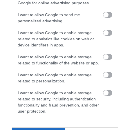
Google for online advertising purposes.
I want to allow Google to send me
personalized advertising.
I want to allow Google to enable storage
related to analytics like cookies on web or
device identifiers in apps.
I want to allow Google to enable storage
related to functionality of the website or app.
Anime-stil fan art af Tarnished in Black Knife-
rustningen, der kæmper mod Lichdragon Fortissax i
I want to allow Google to enable storage
Elden Rings Deeproot Depths.
related to personalization.
Klik eller tryk på billedet for at få flere oplysninger og
højere opløsninger.
I want to allow Google to enable storage
related to security, including authentication
functionality and fraud prevention, and other
user protection.